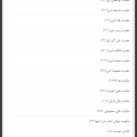
حضرت ابوالفضل (ع)
(54)
حضرت خدیجه (س)
(41)
حضرت رقیه (س)
(13)
حضرت زینب (س)
(66)
حضرت علی اکبر (ع)
(23)
حضرت فاطمه (س)
(530)
حضرت محمد (ص)
(613)
حضرت معصومه (س)
(45)
حکایت ها
(2,244)
حکایت های آموزنده
(749)
حکایت های قرآنی
(107)
حکایت های معصومین
(838)
حکومت جهانی امام زمان (عج)
(24)
خاندان عصمت
(15)