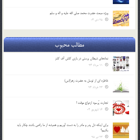
ویژه مبعث حضرت محمد صلی الله علیه و اله و سلم
25 دی 04
مطالب محبوب
نمادهای شیطان پرستی در بازی کلش آف کلنز
11 مرداد 94
خاطره ای از توسل به حضرت زهرا(س)
23 خرداد 94
تجارت پُرسود ازدواج موقت !
16 شهریور 04
براي اينكه دل پدر و مادر را به دست آوريم و هميشه از ما راضي باشند چكار بايد
بكنيم؟
23 تیر 95