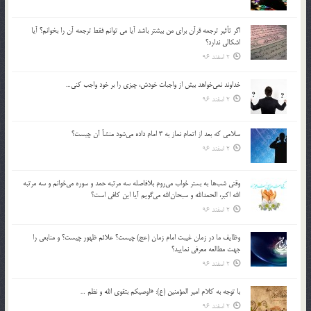
اگر تأثير ترجمه قرآن براي من بيشتر باشد آيا مي توانم فقط ترجمه آن را بخوانم؟ آيا
اشكالي ندارد؟
2 اسفند 96
خداوند نمي‌خواهد بيش از واجبات خودش، چيزي را بر خود واجب كني…
2 اسفند 96
سلامي كه بعد از اتمام نماز به 3 امام داده مي‌شود منشأ آن چيست؟
2 اسفند 96
وقتي شب‌ها به بستر خواب مي‌روم بلافاصله سه مرتبه حمد و سوره مي‌خوانم و سه مرتبه
الله اكبر، الحمدالله و سبحان‌الله مي‌گويم آيا اين كافي است؟
2 اسفند 96
وظايف ما در زمان غيبت امام زمان (عج) چيست؟ علائم ظهور چيست؟ و منابعي را
جهت مطالعه معرفي نماييد؟
2 اسفند 96
با توجه به كلام امير المؤمنين (ع): «اوصيكم بتقوي الله و نظم …
2 اسفند 96