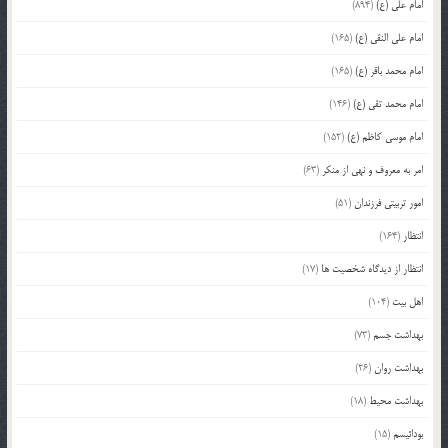
امام علی (ع)
(894)
امام علی النقی (ع)
(165)
امام محمد باقر (ع)
(165)
امام محمد تقی (ع)
(146)
امام موسی کاظم (ع)
(152)
امر به معروف و نهی از منکر
(63)
امور تربیتی فرزندان
(51)
انتظار
(164)
انتظار از دیدگاه شخصیت ها
(17)
اهل بیت
(104)
بهداشت جسم
(73)
بهداشت روان
(26)
بهداشت محیط
(18)
بودائیسم
(15)