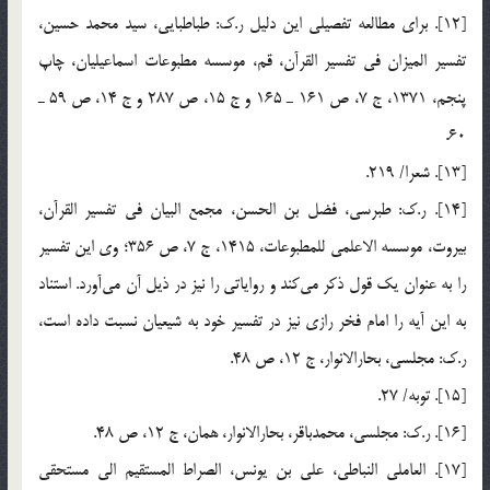
[12]. براي مطالعه تفصيلي اين دليل ر.ك: طباطبايي، سيد محمد حسين،
تفسير الميزان في تفسير القرآن، قم، موسسه مطبوعات اسماعيليان، چاپ
پنجم، 1371، ج 7، ص 161 ـ 165 و ج 15، ص 287 و ج 14، ص 59 ـ
60.
[13]. شعرا/ 219.
[14]. ر.ك: طبرسي، فضل بن الحسن، مجمع البيان في تفسير القرآن،
بيروت، موسسه الاعلمي للمطبوعات، 1415، ج 7، ص 356؛ وي اين تفسير
را به عنوان يك قول ذكر مي‌كند و رواياتي را نيز در ذيل آن مي‌آورد. استناد
به اين آيه را امام فخر رازي نيز در تفسير خود به شيعيان نسبت داده است،
ر.ك: مجلسي، بحارالانوار، ج 12، ص 48.
[15]. توبه/ 27.
[16]. ر.ك: مجلسي، محمدباقر، بحارالانوار، همان، ج 12، ص 48.
[17]. العاملي النباطي، علي بن يونس، الصراط المستقيم الي مستحقي