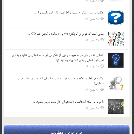
29 بهمن 96
چگونه بر مسير زندگي دوستان و اطرافيان تاثير گذار باشيم و از …
29 بهمن 96
مدتي است كه دو برادر كوچكترم (14 و 21 ساله) با گرفتن چند CD …
29 بهمن 96
كساني كه در برابر امر به معروف و نهي از منكر مي گويند به شما ربطي ندارد و به زور
نمي شود انسان را به بهشت برد، چه بايد كرد؟
28 بهمن 96
چگونه مي توانيم علاوه بر هدايت خود به هدايت كساني كه به سوي غفلت مي روند،
بپردازيم؟
28 بهمن 96
با توجه به اينكه اينجانب با دانشجويان اهل سنت روبرو مي‎شوم، …
28 بهمن 96
تازه ترین مطالب