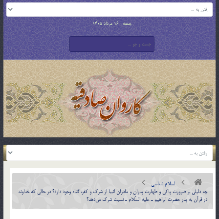
جمعه , 16 مرداد 1405
اسلام شناسی
چه دليلي بر ضرورت پاكي و طهارت پدران و مادران انبيا از شرك و كفر، گناه وجود دارد؟ در حالي كه خداوند
در قرآن به پدر حضرت ابراهيم ـ عليه السّلام ـ نسبت شرك مي‌دهد؟