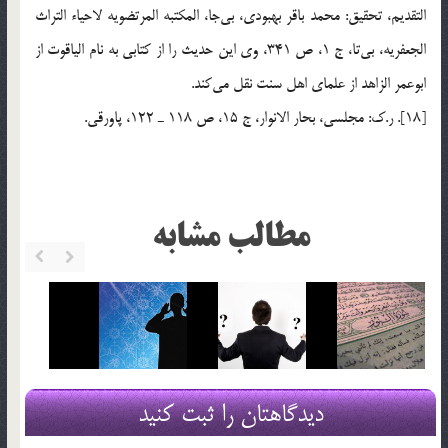
التقديم، تحقيق: محمد باقر بهبودي، بي‌جا، المكتبه المرتضويه لاحياء التراث
الجعفريه، بي‌تا، ج 1، ص 341، وي اين حديث را از كتابي به نام الياقوت از
ابوعمر الزاهد از علماي اهل سنت نقل مي‌كند.
[18]. ر.ك: مجلسي، بحار الانوار، ج 15، ص 118 ـ 122، پاورقي.
مطالب مشابه
دیدگاهتان را ثبت کنید