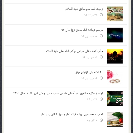
زیارت نامه امام صادق علیه السلام
28 مرداد 95
مراسم شهادت امام صادق (ع) سال 93
10 فروردین 94
جذب کمک های مردمی موکب امام علی علیه السلام
11 شهریور 96
50 نکته برای ازدواج موفق
16 فروردین 94
اجتماع عظیم صادقیون در آستان مقدس امامزاده سید جلال الدین اشرف سال 1396
29 تیر 96
احادیث معصومین درباره ترک نماز و سهل انگاری در نماز
29 آذر 95