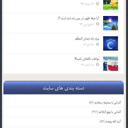
13 خرداد 94
آیا جرقه ظهور در یمن زده شده است ؟!
8 فروردین 94
ویژه ماه شعبان المعظّم
28 دی 04
مواظب نگاهتان باشید!!!
18 اسفند 93
دسته بندی های سایت
آشنایی با صحیفه سجادیه
(56)
آشنایی با نهج البلاغه
(392)
آیت الله بهجت
(54)