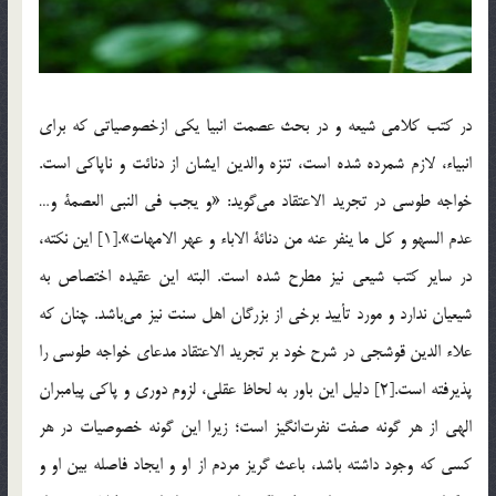
در كتب كلامي شيعه و در بحث عصمت انبيا يكي ازخصوصياتي كه براي
انبياء، لازم شمرده شده است، تنزه والدين ايشان از دنائت و ناپاكي است.
خواجه طوسي در تجريد الاعتقاد مي‌گويد: «و يجب في النبي العصمة و…
عدم السهو و كل ما ينفر عنه من دنائة الاباء و عهر الامهات».[1] اين نكته،
در ساير كتب شيعي نيز مطرح شده است. البته اين عقيده اختصاص به
شيعيان ندارد و مورد تأييد برخي از بزرگان اهل سنت نيز مي‌باشد. چنان كه
علاء الدين قوشجي در شرح خود بر تجريد الاعتقاد مدعاي خواجه طوسي را
پذيرفته است.[2] دليل اين باور به لحاظ عقلي، لزوم دوري و پاكي پيامبران
الهي از هر گونه صفت نفرت‌انگيز است؛ زيرا اين گونه خصوصيات در هر
كسي كه وجود داشته باشد، باعث گريز مردم از او و ايجاد فاصله بين او و