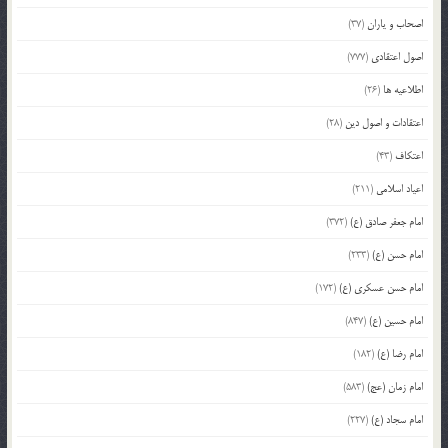
اصحاب و یاران
(37)
اصول اعتقادی
(777)
اطلاعیه ها
(26)
اعتقادات و اصول دین
(28)
اعتکاف
(43)
اعیاد اسلامی
(211)
امام جعفر صادق (ع)
(372)
امام حسن (ع)
(233)
امام حسن عسکری (ع)
(172)
امام حسین (ع)
(847)
امام رضا (ع)
(182)
امام زمان (عج)
(583)
امام سجاد (ع)
(227)