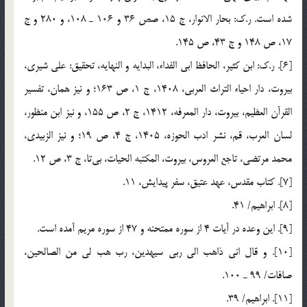
شده است. ر.ك: بحار الانوار، ج 15، صص 36 و 106 ـ 108، و 280 و ج
17، ص 148 و ج 43، ص 145.
[6]. ر.ك: ابن كثير، الحافظ ابي الفداء، البدايه و النهايه، تحقيق: علي شيري،
بيروت، دار احياء التراث العربي، 1408، ج 1، ص 163؛ و نيز همان، تفسير
القرآن العظيم، بيروت، دار المعرفه، 1412، ج 2، ص 155، و نيز ابن منظور،
لسان العرب، قم، نشر ادب الحوزه، 1405، ج 4، ص 19؛ و نيز الزبيدي،
محمد مرتضي، تاجع العروس، بيروت، المكتبه الحيات، ‌بي‌تا، ج 3، ص 12.
[7]. كتاب مقدس، عهد عتيق، سفر پيدايش، 11.
[8]. ابراهيم/ 41.
[9]. اين وعده در آيات 4 از سوره ممتحنه و 47 از سوره مريم آمده است.
[10]. و قال اني ذاهب الي ربي سيهدين، رب هب لي من الصالحين،
صافات/ 99 ـ 100.
[11]. ابراهيم/ 39.