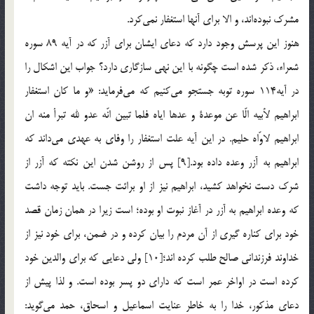
مشرك نبوده‌اند، و الا براي آنها استغفار نمي‌كرد.
هنوز اين پرسش وجود دارد كه دعاي ايشان براي آزر كه در آيه 89 سوره
شعراء، ذكر شده است چگونه با اين نهي سازگاري دارد؟ جواب اين اشكال را
در آيه‌114 سوره توبه جستجو مي‌كنيم كه مي‌فرمايد: «و ما كان استغفار
ابراهيم لأبيه الّا عن موعدة و عدها اياه فلما تبين انّه عدو لله تبرأ منه ان
ابراهيم لاوّاه حليم. در اين آيه علت استغفار را وفاي به عهدي مي‌داند كه
ابراهيم به آزر وعده داده بود.[9] پس از روشن شدن اين نكته كه آزر از
شرك دست نخواهد كشيد، ابراهيم نيز از او برائت جست. بايد توجه داشت
كه وعده ابراهيم به آزر در آغاز نبوت او بوده؛ است زيرا در همان زمان قصد
خود براي كناره گيري از آن مردم را بيان كرده و در ضمن، براي خود نيز از
خداوند فرزنداني صالح طلب کرده اند؛[10] ولي دعايي كه براي والدين خود
كرده است در اواخر عمر است كه داراي دو پسر بوده است. و لذا پيش از
دعاي مذكور، ‌خدا را به خاطر عنايت اسماعيل و اسحاق، حمد مي‌گويد: