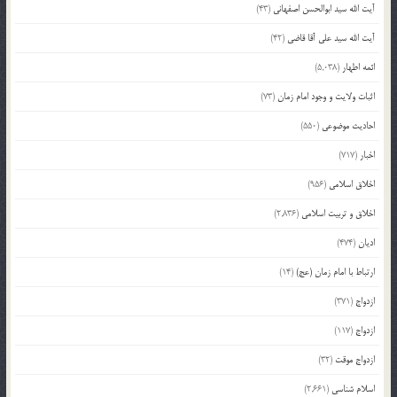
آیت الله سید ابوالحسن اصفهانی
(43)
آیت الله سید علی آقا قاضی
(42)
ائمه اطهار
(5,038)
اثبات ولایت و وجود امام زمان
(73)
احادیث موضوعی
(550)
اخبار
(717)
اخلاق اسلامی
(956)
اخلاق و تربیت اسلامی
(2,836)
ادیان
(474)
ارتباط با امام زمان (عج)
(14)
ازدواج
(371)
ازدواج
(117)
ازدواج موقت
(32)
اسلام شناسی
(2,661)