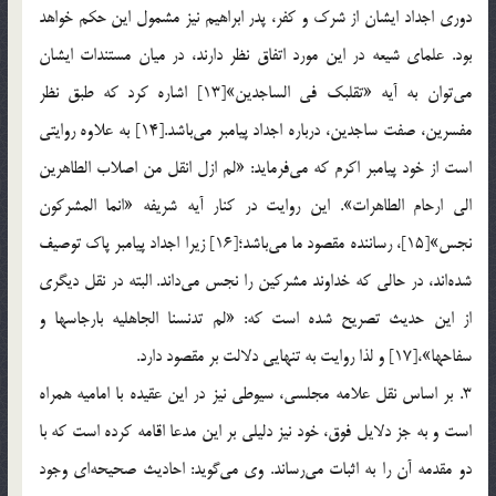
دوري اجداد ايشان از شرك و كفر، پدر ابراهيم نيز مشمول اين حكم خواهد
بود. علماي شيعه در اين مورد اتفاق نظر دارند، در ميان مستندات ايشان
مي‌توان به آيه «تقلبك في الساجدين»[13] اشاره كرد كه طبق نظر
مفسرين، صفت ساجدين، درباره اجداد پيامبر مي‌باشد.[14] به علاوه روايتي
است از خود پيامبر اكرم كه مي‌فرمايد: «لم ازل انقل من اصلاب الطاهرين
الي ارحام الطاهرات». اين روايت در كنار آيه شريفه «انما المشركون
نجس»[15]، رساننده مقصود ما مي‌باشد؛[16] زيرا اجداد پيامبر پاك توصيف
شده‌اند، در حالي كه خداوند مشركين را نجس مي‌داند. البته در نقل ديگري
از اين حديث تصريح شده است كه: «لم تدنسنا الجاهليه بارجاسها و
سفاحها»،[17] و لذا روايت به تنهايي دلالت بر مقصود دارد.
3. بر اساس نقل علامه مجلسي، سيوطي نيز در اين عقيده با اماميه همراه
است و به جز دلايل فوق، خود نيز دليلي بر اين مدعا اقامه كرده است كه با
دو مقدمه آن را به اثبات مي‌رساند. وي مي‌گويد: احاديث صحيحه‌اي وجود