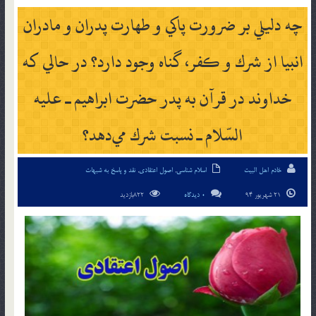
چه دليلي بر ضرورت پاكي و طهارت پدران و مادران
انبيا از شرك و كفر، گناه وجود دارد؟ در حالي كه
خداوند در قرآن به پدر حضرت ابراهيم ـ عليه
السّلام ـ نسبت شرك مي‌دهد؟
خادم اهل البیت
اسلام شناسی
,
اصول اعتقادی
,
نقد و پاسخ به شبهات
21 شهریور 94
0 دیدگاه
822بازدید