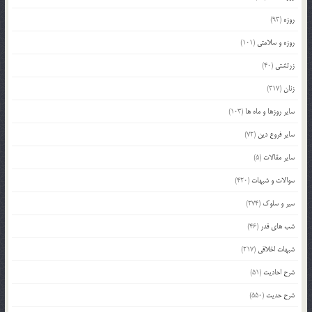
روزه
(93)
روزه و سلامتی
(101)
زرتشتی
(40)
زنان
(317)
سایر روزها و ماه ها
(103)
سایر فروع دین
(72)
سایر مقالات
(5)
سوالات و شبهات
(420)
سیر و سلوک
(274)
شب های قدر
(46)
شبهات اخلاقی
(217)
شرح احادیث
(51)
شرح حدیث
(550)