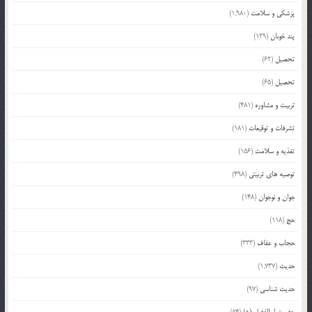
پزشکی و سلامت
(1,980)
پند خوبان
(129)
تحصیل
(62)
تحصیل
(65)
تربیت و مشاوره
(481)
تشرفات و توقیعات
(181)
تغذیه و سلامت
(156)
توصیه های تربیتی
(498)
جوان و نوجوان
(148)
حج
(118)
حجاب و عفاف
(333)
حدیث
(1,737)
حدیث شناسی
(97)