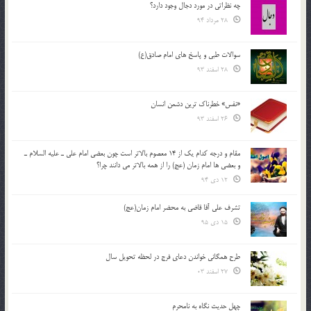
چه نظراتی در مورد دجال وجود دارد؟
28 مرداد 94
سوالات طبی و پاسخ های امام صادق(ع)
28 اسفند 93
«نفس» خطرناک ترین دشمن انسان
26 اسفند 93
مقام و درجه كدام يك از 14 معصوم بالاتر است چون بعضي امام علي ـ عليه السلام ـ
و بعضي ها امام زمان (عج) را از همه بالاتر مي دانند چرا؟
12 دی 94
تشرف علي آقا قاضي به محضر امام زمان(عج)
15 دی 95
طرح همگانی خواندن دعای فرج در لحظه تحویل سال
27 اسفند 03
چهل حدیث نگاه به نامحرم