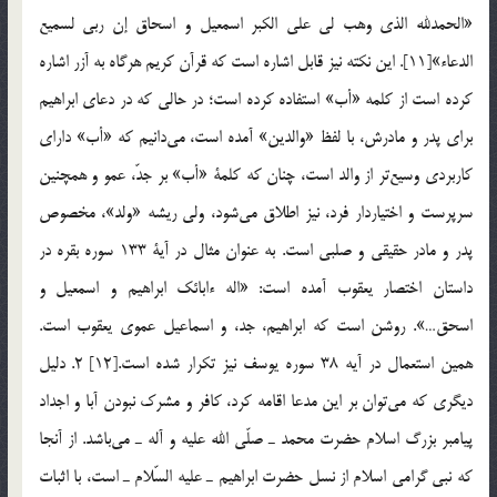
«الحمدلله الذي وهب لي علي الكبر اسمعيل و اسحاق إن ربي لسميع
الدعاء»[11]. اين نكته نيز قابل اشاره است كه قرآن كريم هرگاه به آزر اشاره
كرده است از كلمه «أب» استفاده كرده است؛ در حالي كه در دعاي ابراهيم
براي پدر و مادرش، با لفظ «والدين» آمده است، مي‌دانيم كه «أب» داراي
كاربردي وسيع‌تر از والد است، چنان كه كلمة «أب» بر جدّ، عمو و همچنين
سرپرست و اختياردار فرد، نيز اطلاق مي‌شود، ولي ريشه «ولد»، مخصوص
پدر و مادر حقيقي و صلبي است. به عنوان مثال در آية 133 سوره بقره در
داستان اختصار يعقوب آمده است: «اله ءابائك ابراهيم و اسمعيل و
اسحق…». روشن است كه ابراهيم، جد، و اسماعيل عموي يعقوب است.
همين استعمال در آيه 38 سوره يوسف نيز تكرار شده است.[12] 2. دليل
ديگري كه مي‌توان بر اين مدعا اقامه كرد، کافر و مشرک نبودن آبا و اجداد
پيامبر بزرگ اسلام حضرت محمد ـ صلّي الله عليه و آله ـ مي‌باشد. از آنجا
كه نبي گرامي اسلام از نسل حضرت ابراهيم ـ عليه السّلام ـ است، با اثبات