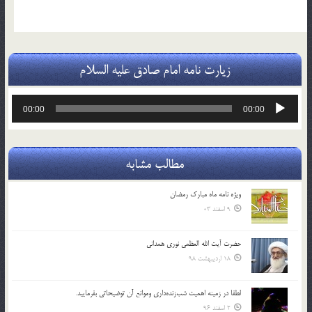
زیارت نامه امام صادق علیه السلام
پخش‌کننده
00:00
00:00
صوت
مطالب مشابه
ویژه نامه ماه مبارک رمضان
9 اسفند 03
حضرت آیت الله العظمی نوری همدانی
18 اردیبهشت 98
لطفا در زمينه اهميت شب‌زنده‌داري وموانع آن توضيحاتي بفرماييد.
2 اسفند 96