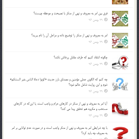
فرق بين امر به معروف و نهي از منكر با نصيحت و موعظه چيست؟
29 بهمن 96
امر به معروف و نهي از منكر را توضيح داده و مراحل آن را نام ببريد؟
29 بهمن 96
چگونه انتقاد كنيم كه طرف مقابل پرخاش نكند؟
29 بهمن 96
چه كنم كه الگوي عملي مؤمنين و مصداق بارز حديث «كونوا دعاة الناس بغير السنتكم»
شوم و اين روايت شامل حالم شود؟
29 بهمن 96
آيا امر به معروف و نهي از منكر در كارهاي حرام و واجب است، يا اين‌كه در كارهاي
مستحب و مكروه هم تحقق پيدا مي كند؟
29 بهمن 96
با چه شرايطي امر به معروف و نهي از منکر واجب است، و در صورت عدم توانايي بر امر
به معروف چه بايد کرد؟