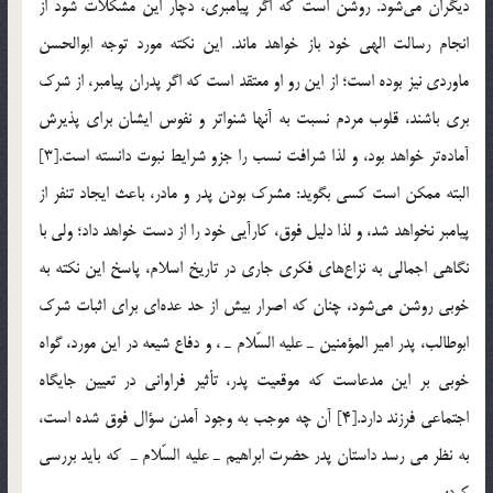
ديگران مي‌شود. روشن است كه اگر پيامبري، دچار اين مشكلات شود از
انجام رسالت الهي خود باز خواهد ماند. اين نكته مورد توجه ابوالحسن
ماوردي نيز بوده است؛ از اين رو او معتقد است كه اگر پدران پيامبر، از شرك
بري باشند، قلوب مردم نسبت به آنها شنواتر و نفوس ايشان براي پذيرش
آماده‌تر خواهد بود، و لذا شرافت نسب را جزو شرايط نبوت دانسته است.[3]
البته ممكن است كسي بگويد: مشرك بودن پدر و مادر، باعث ايجاد تنفر از
پيامبر نخواهد شد، و لذا دليل فوق، كارآيي خود را از دست خواهد داد؛ ولي با
نگاهي اجمالي به نزاع‌هاي فكري جاري در تاريخ اسلام، پاسخ اين نكته به
خوبي روشن مي‌شود، چنان كه اصرار بيش از حد عده‌اي براي اثبات شرك
ابوطالب، پدر امير المؤمنين ـ عليه السّلام ـ ، و دفاع شيعه در اين مورد، گواه
خوبي بر اين مدعاست كه موقعيت پدر، تأثير فراواني در تعيين جايگاه
اجتماعي فرزند دارد.[4] آن چه موجب به وجود آمدن سؤال فوق شده است،
به نظر مي رسد داستان پدر حضرت ابراهيم ـ عليه السّلام ـ كه بايد بررسي
كرد: