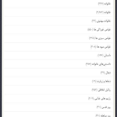
خانواده
(227)
خانواده
(2,682)
خانواده مهدوی
(22)
خواص خوراکی ها
(550)
خواص سبزی ها
(228)
خواص میوه ها
(308)
داستان
(146)
دانستنی‌های خانواده
(357)
دجال
(29)
دعاها و زیارت
(19)
رذایل اخلاقی
(252)
رژیم های غذایی
(209)
روز قدس
(31)
روز مباهله
(41)