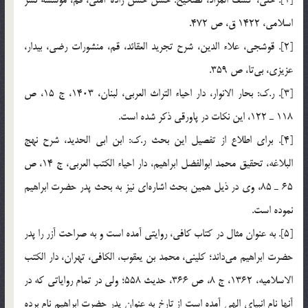
اسلامي، 1422 ق، ص 472.
[2]. قوشجي، علاء الدين، شرح تجريد العقائد، قم، منشورات رضي، بيدار،
عزيزي، بي‌تا، ص 359.
[3]. ر.ك: بحار الانوار، دار احياء التراث العربي، لبنان، 1403، ج 15، ص
118 ـ 122، اين نكات در پاورقي ذكر شده است.
[4]. براي اطلاع از تفصيل اين بحث ر.ك: ابن ابي الحديد، شرح نهج
البلاغه، تحقيق محمد ابوالفضل ابراهيم، دار احياء الكتب العربي، ج 14، ص
65 ـ 85، وي در ذيل همين بحث اشاره‌اي نيز به بحث پدر حضرت ابراهيم
نموده است.
[5]. به عنوان مثال در كتاب كافي، روايتي آمده است و به صراحت آزر را پدر
حضرت ابراهيم مي‌داند؛ كليني، محمد بن يعقوب، الكافي، تهران، دار الكتب
الاسلاميه، 1362، ج 8، ص 366، حديث 558؛ ولي در تمام رواياتي كه در
آنها نام انبياي الهي آمده است از تارخ به عنوان پدر حضرت ابراهيم نام برده