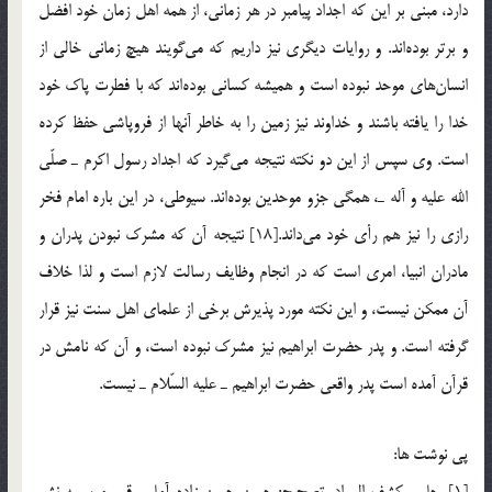
دارد، مبني بر اين كه اجداد پيامبر در هر زماني، از همه اهل زمان خود افضل
و برتر بوده‌اند. و روايات ديگري نيز داريم كه مي‌گويند هيچ زماني خالي از
انسان‌هاي موحد نبوده است و هميشه كساني بوده‌اند كه با فطرت پاك خود
خدا را يافته باشند و خداوند نيز زمين را به خاطر آنها از فروپاشي حفظ كرده
است. وي سپس از اين دو نكته نتيجه مي‌گيرد كه اجداد رسول اكرم ـ صلّي
الله عليه و آله ـ، همگي جزو موحدين بوده‌اند. سيوطي، در اين باره امام فخر
رازي را نيز هم رأي خود مي‌داند.[18] نتيجه آن كه مشرك نبودن پدران و
مادران انبيا، امري است كه در انجام وظايف رسالت لازم است و لذا خلاف
آن ممكن نيست، و اين نكته مورد پذيرش برخي از علماي اهل سنت نيز قرار
گرفته است. و پدر حضرت ابراهيم نيز مشرك نبوده است، ‌و آن كه نامش در
قرآن آمده است پدر واقعي حضرت ابراهيم ـ عليه السّلام ـ نيست.
پي نوشت ها:
[1]. حلي، كشف المراد، تصحيح: حسن حسن زاده آملي، قم، موسسه نشر