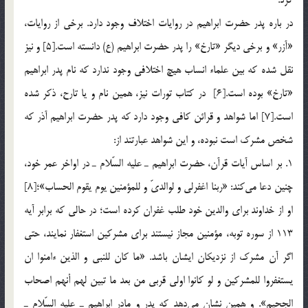
در باره پدر حضرت ابراهیم در روايات اختلاف وجود دارد. برخي از روايات،
«آزر» و برخي ديگر «تارخ» را پدر حضرت ابراهيم (ع) دانسته است.[5] و نيز
نقل شده كه بين علماء انساب هيچ اختلافي وجود ندارد كه نام پدر ابراهيم
«تارخ» بوده است.[6] در كتاب تورات نيز، همين نام و يا تارح، ذكر شده
است.[7] اما شواهد و قرائن کافی وجود دارد که پدر حضرت ابراهیم آذر که
شخص مشرک است نبوده، و این شواهد عبارتند از:
1. بر اساس آيات قرآن، حضرت ابراهيم ـ عليه السّلام ـ در اواخر عمر خود،
چنين دعا مي‌كند: «ربنا اغفرلي و لوالديّ و للمؤمنين يوم يقوم الحساب»؛[8]
او از خداوند براي والدين خود طلب غفران کرده است؛ در حالي كه برابر آيه
113 از سوره توبه، مؤمنين مجاز نيستند براي مشركين استغفار نمايند، حتي
اگر آن مشرك از نزديكان ايشان باشد. «ما كان للنبي و الذين ءامنوا ان
يستغفروا للمشركين و لو كانوا اولي قربي من بعد ما تبين لهم أنهم اصحاب
الجحيم». و همين نشان مي‌دهد كه پدر و مادر ابراهيم ـ عليه السّلام ـ