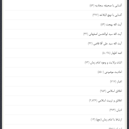
آشنایی با صحیفه سجادیه
(56)
آشنایی با نهج البلاغه
(392)
آیت الله بهجت
(54)
آیت الله سید ابوالحسن اصفهانی
(43)
آیت الله سید علی آقا قاضی
(42)
ائمه اطهار
(5,038)
اثبات ولایت و وجود امام زمان
(73)
احادیث موضوعی
(550)
اخبار
(717)
اخلاق اسلامی
(956)
اخلاق و تربیت اسلامی
(2,836)
ادیان
(474)
ارتباط با امام زمان (عج)
(14)