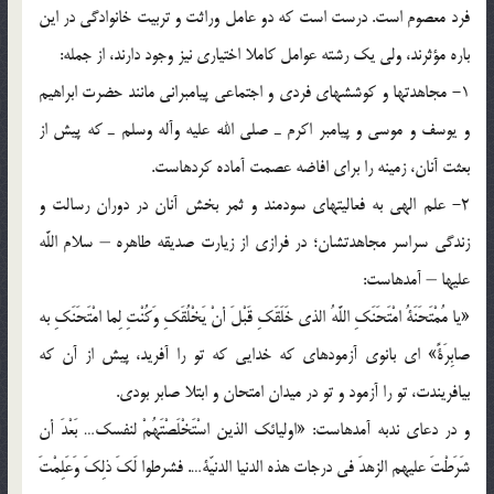
فرد معصوم است. درست است كه دو عامل وراثت و تربيت خانوادگي در اين
باره مؤثرند، ولي يك رشته عوامل كاملا اختياري نيز وجود دارند، از جمله:
1- مجاهدت‏ها و كوشش‏هاي فردي و اجتماعي پيامبراني مانند حضرت ابراهيم
و يوسف و موسي و پيامبر اكرم ـ صلي الله عليه وآله وسلم ـ كه پيش از
بعثت آنان، زمينه را براي افاضه عصمت آماده كرده‏است.
2- علم الهي به فعاليت‏هاي سودمند و ثمر بخش آنان در دوران رسالت و
زندگي سراسر مجاهدتشان؛ در فرازي از زيارت صديقه طاهره – سلام اللَّه
عليها – آمده‏است:
«يا مُمْتَحَنَةُ امْتَحَنَكِ اللَّهُ الذي خَلَقَكِ قَبْلَ أنْ يَخْلُقَكِ وَكُنْتِ لِما امْتَحَنَكِ به
صابِرَةً» اي بانوي آزموده‏اي كه خدايي كه تو را آفريد، پيش از آن كه
بيافريندت، تو را آزمود و تو در ميدان امتحان و ابتلا صابر بودي.
و در دعاي ندبه آمده‏است: «اوليائك الذين اسْتَخْلَصْتَهُمْ لنفسك… بَعْدَ أن
شَرَطْتَ عليهم الزهدَ في درجات هذه الدنيا الدنيّة…. فشرطوا لَكَ ذلِكَ وَعَلِمْتَ