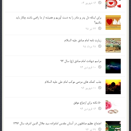
16 شهریور 04
براي اينكه دل پدر و مادر را به دست آوريم و هميشه از ما راضي باشند چكار بايد
بكنيم؟
23 تیر 95
زیارت نامه امام صادق علیه السلام
28 مرداد 95
مراسم شهادت امام صادق (ع) سال 93
10 فروردین 94
جذب کمک های مردمی موکب امام علی علیه السلام
11 شهریور 96
50 نکته برای ازدواج موفق
16 فروردین 94
اجتماع عظیم صادقیون در آستان مقدس امامزاده سید جلال الدین اشرف سال 1396
29 تیر 96