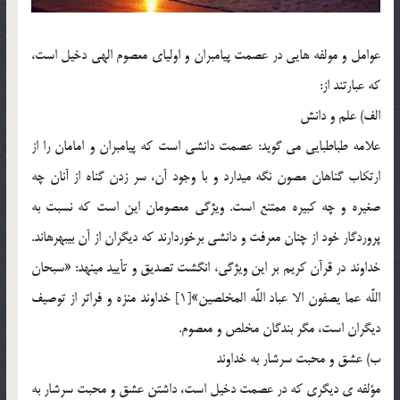
عوامل و مولفه هايي در عصمت پیامبران و اولیای معصوم الهی دخیل است،
که عبارتند از:
الف) علم و دانش
علامه طباطبايي مي گوید: عصمت دانشي است كه پيامبران و امامان را از
ارتكاب گناهان مصون نگه مي‏دارد و با وجود آن، سر زدن گناه از آنان چه
صغيره و چه كبيره ممتنع است. ويژگي معصومان اين است كه نسبت به
پروردگار خود از چنان معرفت و دانشي برخوردارند كه ديگران از آن بي‏بهره‏اند.
خداوند در قرآن كريم بر اين ويژگي، انگشت تصديق و تأييد مي‏نهد: «سبحان
اللَّه عما يصفون الا عباد اللَّه المخلصين»[1] خداوند منزه و فراتر از توصيف
ديگران است، مگر بندگان مخلص و معصوم.
ب) عشق و محبت سرشار به خداوند
مؤلفه ي دیگری که در عصمت دخیل است، داشتن عشق و محبت سرشار به