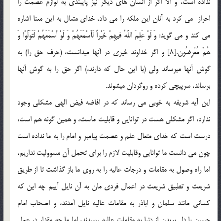
نداده است، و الا اگر از انسان های دیگر نیز پایبندی به لوازم عصمت را
احراز می کرد به آنان این ملکه را می داد، خدای متعال به این معنا اشاره
می کند و می گوید: وَ لَوْ عَلِمَ اللَّهُ فيهِمْ خَيْراً لَأَسْمَعَهُمْ وَ لَوْ أَسْمَعَهُمْ لَتَوَلَّوْا وَ
هُمْ مُعْرِضُون‏.[8] و اگر خداوند خيري در آنها مي‏دانست، (حرف حق را) به
گوش آنها مي‏رساند ولي (با اين حال كه دارند،) اگر حق را به گوش آنها
برساند، سرپيچي كرده و روگردان مي‏شوند.
اين آیه شریفه به خوبی می رساند که در افاضه فیض الهی مشکلی وجود
ندارد، اگر مشکلی هست در توانایی و قابلیت ماست، و همین گونه هم است،
درست است که خدای متعال علم و عصمت پیامبر و امام را به ما نداده است
چون می دانست ما توانایی وقابلیت لازم را برای تحمل آن مسوولیت نداریم،
اما راه وصول به مقامات و درجات عالیه را به روی ما باز گذاشت تا از طریق
شریعت و تطبیق شریعت در اعمال فردی مان به آن نایل آییم چه این که
کسانی مانند سلمان و اباذر به مقامات عالیه نایل آمدند، و اصحاب امام
حسین با دل بریدن از دنیا به مقامات عالیه رسیدند، اما ما چه مقدار در عمل