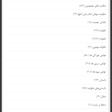
حکایت های معصومین
(838)
حکومت جهانی امام زمان (عج)
(24)
خاندان عصمت
(15)
خانواده
(227)
خانواده
(2,682)
خانواده مهدوی
(22)
خواص خوراکی ها
(550)
خواص سبزی ها
(228)
خواص میوه ها
(308)
داستان
(146)
دانستنی‌های خانواده
(357)
دجال
(29)
دعاها و زیارت
(19)