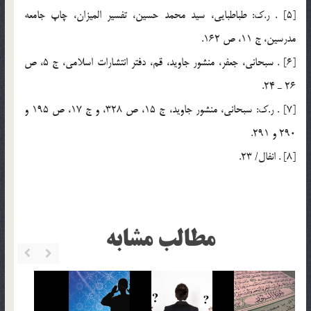
[5] . ر.ك: طباطبايي، سيد محمد حسين، تفسير الميزان، چاپ جامعه
مدرسين، ج 11، ص 162.
[6] . سبحاني، جعفر، منشور جاويد، قم، دفتر انتشارات اسلامي، ج 5، ص
26 ـ 24.
[7] . ر.ك: سبحانی، منشور جاوید، ج 15، ص 328، و ج 17، ص 195 و
290 و 291.
[8] . انفال/ 23.
مطالب مشابه