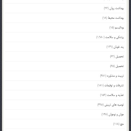
بهداشت روان
(26)
بهداشت محیط
(18)
بودائیسم
(15)
پزشکی و سلامت
(1,980)
پند خوبان
(129)
تحصیل
(62)
تحصیل
(65)
تربیت و مشاوره
(481)
تشرفات و توقیعات
(181)
تغذیه و سلامت
(156)
توصیه های تربیتی
(498)
جوان و نوجوان
(148)
حج
(118)