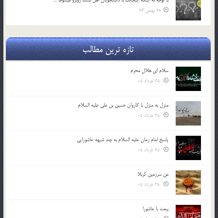
با توجه به اينكه اينجانب با دانشجويان اهل سنت روبرو مي‎شوم، …
28 بهمن 96
تازه ترین مطالب
سلام ای هلال محرم
25 خرداد 05
منزل به منزل با کاروان حسین بن علی علیه السلام
25 خرداد 05
پاسخ امام زمان علیه السلام به چند شبهه عاشورایی
25 خرداد 05
من سرزمین کربلا
25 خرداد 05
بیعت با عاشورا