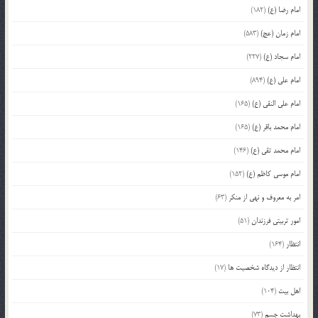
امام رضا (ع)
(182)
امام زمان (عج)
(583)
امام سجاد (ع)
(227)
امام علی (ع)
(894)
امام علی النقی (ع)
(165)
امام محمد باقر (ع)
(165)
امام محمد تقی (ع)
(146)
امام موسی کاظم (ع)
(152)
امر به معروف و نهی از منکر
(63)
امور تربیتی فرزندان
(51)
انتظار
(164)
انتظار از دیدگاه شخصیت ها
(17)
اهل بیت
(104)
بهداشت جسم
(73)