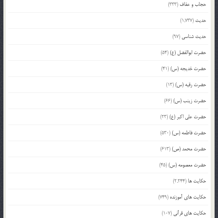
حجاب و عفاف
(333)
حدیث
(1,737)
حدیث شناسی
(97)
حضرت ابوالفضل (ع)
(54)
حضرت خدیجه (س)
(41)
حضرت رقیه (س)
(13)
حضرت زینب (س)
(66)
حضرت علی اکبر (ع)
(23)
حضرت فاطمه (س)
(530)
حضرت محمد (ص)
(613)
حضرت معصومه (س)
(45)
حکایت ها
(2,244)
حکایت های آموزنده
(749)
حکایت های قرآنی
(107)