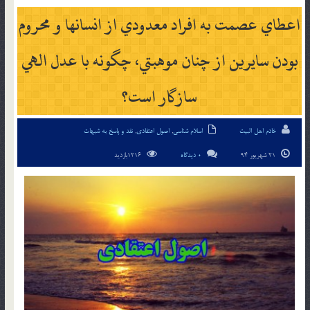
اعطاي عصمت به افراد معدودي از انسان‏ها و محروم
بودن سايرين از چنان موهبتي، چگونه با عدل الهي
سازگار است؟
خادم اهل البیت
اسلام شناسی
,
اصول اعتقادی
,
نقد و پاسخ به شبهات
21 شهریور 94
0 دیدگاه
1216بازدید