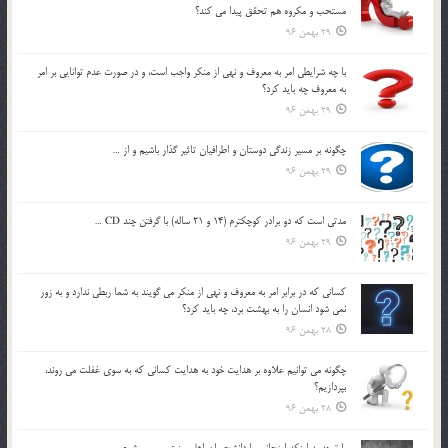
مستحب و مكروه هم تحقق پيدا مي كند؟
29 بهمن 96
با چه شرايطي امر به معروف و نهي از منکر واجب است، و در صورت عدم توانايي بر امر
به معروف چه بايد کرد؟
29 بهمن 96
چگونه بر مسير زندگي دوستان و اطرافيان تاثير گذار باشيم و از …
29 بهمن 96
مدتي است كه دو برادر كوچكترم (14 و 21 ساله) با گرفتن چند CD …
29 بهمن 96
كساني كه در برابر امر به معروف و نهي از منكر مي گويند به شما ربطي ندارد و به زور
نمي شود انسان را به بهشت برد، چه بايد كرد؟
28 بهمن 96
چگونه مي توانيم علاوه بر هدايت خود به هدايت كساني كه به سوي غفلت مي روند،
بپردازيم؟
28 بهمن 96