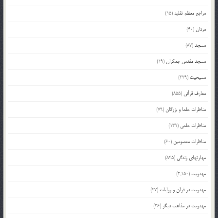
مراجع معظم تقلید
(15)
مردان
(40)
مسجد
(87)
مسجد مقدس جمکران
(19)
مسیحیت
(229)
معارف قرآنی
(855)
مناظرات علما و بزرگان
(79)
مناظرات علمی
(139)
مناظرات معصومین
(60)
مهارتهای زندگی
(845)
مهدویت
(2,150)
مهدویت در قرآن و روایات
(47)
مهدویت در مذاهب دیگر
(36)