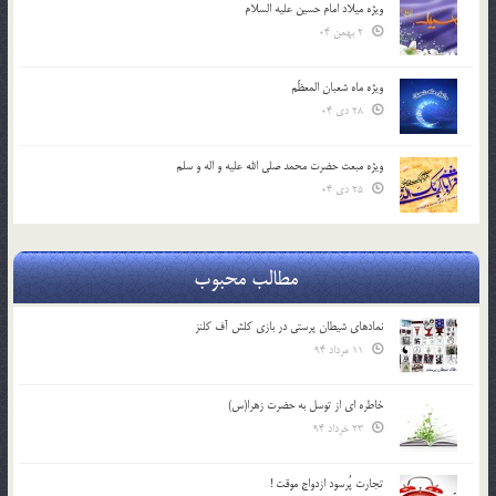
ویژه میلاد امام حسین علیه السلام
2 بهمن 04
ویژه ماه شعبان المعظّم
28 دی 04
ویژه مبعث حضرت محمد صلی الله علیه و اله و سلم
25 دی 04
مطالب محبوب
نمادهای شیطان پرستی در بازی کلش آف کلنز
11 مرداد 94
خاطره ای از توسل به حضرت زهرا(س)
23 خرداد 94
تجارت پُرسود ازدواج موقت !