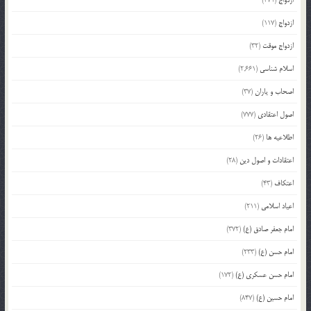
ازدواج
(371)
ازدواج
(117)
ازدواج موقت
(32)
اسلام شناسی
(2,661)
اصحاب و یاران
(37)
اصول اعتقادی
(777)
اطلاعیه ها
(26)
اعتقادات و اصول دین
(28)
اعتکاف
(43)
اعیاد اسلامی
(211)
امام جعفر صادق (ع)
(372)
امام حسن (ع)
(233)
امام حسن عسکری (ع)
(172)
امام حسین (ع)
(847)