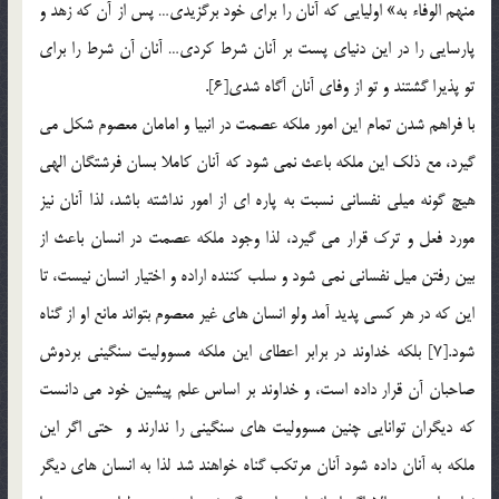
منهم الوفاء به» اوليايي كه آنان را براي خود برگزيدي… پس از آن كه زهد و
پارسايي را در اين دنياي پست بر آنان شرط كردي… آنان آن شرط را براي
تو پذيرا گشتند و تو از وفاي آنان آگاه شدي[6].
با فراهم شدن تمام این امور ملکه عصمت در انبیا و امامان معصوم شکل می
گیرد، مع ذلک این ملکه باعث نمی شود که آنان کاملا بسان فرشتگان الهی
هیچ گونه میلی نفسانی نسبت به پاره ای از امور نداشته باشد، لذا آنان نیز
مورد فعل و ترک قرار می گیرد، لذا وجود ملکه عصمت در انسان باعث از
بین رفتن میل نفسانی نمی شود و سلب کننده اراده و اختیار انسان نیست، تا
این که در هر کسی پدید آمد ولو انسان های غیر معصوم بتواند مانع او از گناه
شود.[7] بلکه خداوند در برابر اعطای این ملکه مسوولیت سنگینی بردوش
صاحبان آن قرار داده است، و خداوند بر اساس علم پیشین خود می دانست
که دیگران توانایی چنین مسوولیت های سنگینی را ندارند و حتی اگر این
ملکه به آنان داده شود آنان مرتکب گناه خواهند شد لذا به انسان های دیگر