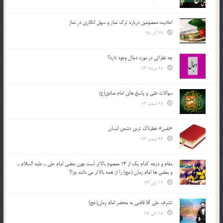
احادیث معصومین درباره ترک نماز و سهل انگاری در نماز
29 آذر 95
چه نظراتی در مورد دجال وجود دارد؟
28 مرداد 94
سوالات طبی و پاسخ های امام صادق(ع)
28 اسفند 93
«نفس» خطرناک ترین دشمن انسان
26 اسفند 93
مقام و درجه كدام يك از 14 معصوم بالاتر است چون بعضي امام علي ـ عليه السلام ـ
و بعضي ها امام زمان (عج) را از همه بالاتر مي دانند چرا؟
12 دی 94
تشرف علي آقا قاضي به محضر امام زمان(عج)
15 دی 95