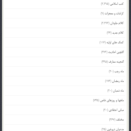
کتب اسلامی
(2,295)
کرامات و معجزات
(9)
کلام جاودان
(2,293)
کلام جدید
(34)
کمک های اولیه
(116)
گلچین احادیث
(372)
گنجینه معارف
(495)
ماه رجب
(20)
ماه رمضان
(176)
ماه شعبان
(20)
ماهها و روزهای خاص
(745)
مبانی اعتقادی
(20)
مختلف
(367)
مدعیان دروغین
(25)