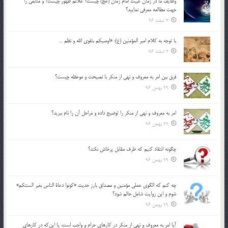
وظايف ما در زمان غيبت امام زمان (عج) چيست؟ علائم ظهور چيست؟ و منابعي را
جهت مطالعه معرفي نماييد؟
2 اسفند 96
با توجه به كلام امير المؤمنين (ع): «اوصيكم بتقوي الله و نظم …
2 اسفند 96
فرق بين امر به معروف و نهي از منكر با نصيحت و موعظه چيست؟
29 بهمن 96
امر به معروف و نهي از منكر را توضيح داده و مراحل آن را نام ببريد؟
29 بهمن 96
چگونه انتقاد كنيم كه طرف مقابل پرخاش نكند؟
29 بهمن 96
چه كنم كه الگوي عملي مؤمنين و مصداق بارز حديث «كونوا دعاة الناس بغير السنتكم»
شوم و اين روايت شامل حالم شود؟
29 بهمن 96
آيا امر به معروف و نهي از منكر در كارهاي حرام و واجب است، يا اين‌كه در كارهاي