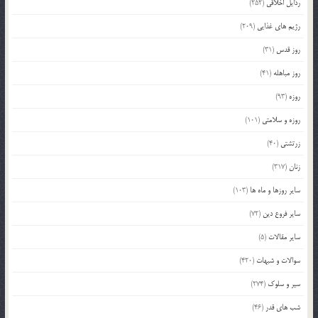
رذایل اخلاقی
(252)
رژیم های غذایی
(209)
روز قدس
(31)
روز مباهله
(41)
روزه
(93)
روزه و سلامتی
(101)
زرتشتی
(40)
زنان
(317)
سایر روزها و ماه ها
(103)
سایر فروع دین
(72)
سایر مقالات
(5)
سوالات و شبهات
(420)
سیر و سلوک
(274)
شب های قدر
(46)