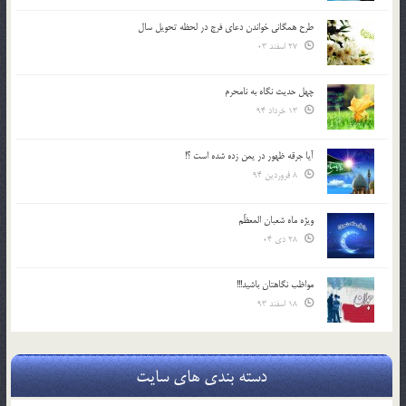
طرح همگانی خواندن دعای فرج در لحظه تحویل سال
27 اسفند 03
چهل حدیث نگاه به نامحرم
13 خرداد 94
آیا جرقه ظهور در یمن زده شده است ؟!
8 فروردین 94
ویژه ماه شعبان المعظّم
28 دی 04
مواظب نگاهتان باشید!!!
18 اسفند 93
دسته بندی های سایت