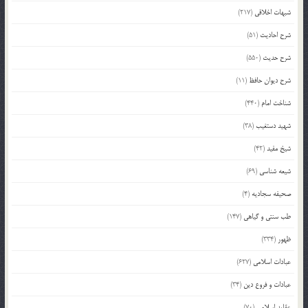
شبهات اخلاقی
(217)
شرح احادیث
(51)
شرح حدیث
(550)
شرح دیوان حافظ
(11)
شناخت امام
(440)
شهید دستغیب
(38)
شیخ مفید
(42)
شیعه شناسی
(69)
صحیفه سجادیه
(4)
طب سنتی و گیاهی
(147)
ظهور
(334)
عبادات اسلامی
(627)
عبادات و فروع دین
(34)
عقاید اسلامی
(70)