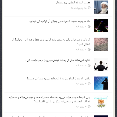
حضرت آیت الله العظمی نوری همدانی
18 اردیبهشت 98
لطفا در زمينه اهميت شب‌زنده‌داري وموانع آن توضيحاتي بفرماييد.
2 اسفند 96
اگر تأثير ترجمه قرآن براي من بيشتر باشد آيا مي توانم فقط ترجمه آن را بخوانم؟ آيا
اشكالي ندارد؟
2 اسفند 96
خداوند نمي‌خواهد بيش از واجبات خودش، چيزي را بر خود واجب كني…
2 اسفند 96
سلامي كه بعد از اتمام نماز به 3 امام داده مي‌شود منشأ آن چيست؟
2 اسفند 96
وقتي شب‌ها به بستر خواب مي‌روم بلافاصله سه مرتبه حمد و سوره مي‌خوانم و سه مرتبه
الله اكبر، الحمدالله و سبحان‌الله مي‌گويم آيا اين كافي است؟
2 اسفند 96