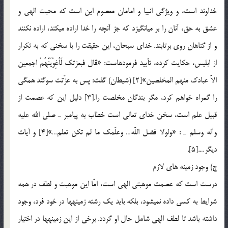
خداوند است، و ويژگي انبیا و امامان معصوم این است كه محبت الهي و
عشق به حق، آنان را بر مي‏انگيزد كه جز آن‏چه را خدا اراده مي‏كند، اراده نكنند
و از گناهان روي برتابند. خداي سبحان، اين حقيقت را با سخني كه به تكرار
از ابليس، حكايت كرده، تأييد فرموده‏است: «قال فبعزتك لَاُغِوْيَنَّهُمْ اجمعين
الاّ عبادك منهم المخلصين»[2] (شيطان) گفت: پس به عزّتت سوگند همگي
را گمراه خواهم کرد، مگر بندگان مخلصت را.[3] دليل اين كه عصمت از
قبيل علم است، سخن خداي تعالي است خطاب به پيامبر ـ صلي الله عليه
وآله وسلم ـ : «ولولا فضل اللَّه… وعلّمك ما لم تكن تعلم…»[4] و آيات
ديگر….[5].
ج) وجود زمینه های لازم
درست است كه عصمت موهبتي الهي است، امّا اين موهبت و لطف در همه
شرايط به كسي داده نمي‏شود، بلكه بايد يك رشته زمينه‏ها در خود فرد، وجود
داشته باشد تا لطف الهي شامل حال او گردد. برخي از اين زمينه‏ها در اختيار