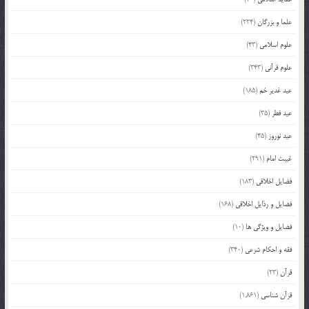
علما و بزرگان
(224)
علوم اسلامی
(43)
علوم قرآنی
(343)
عید غدیر خم
(185)
عید فطر
(35)
عید نوروز
(45)
غیبت امام
(291)
فضایل اخلاقی
(183)
فضایل و رذایل اخلاقی
(168)
فضایل و ویژگی ها
(10)
فقه و احکام شرعی
(340)
قرآن
(23)
قرآن شناسی
(1,861)