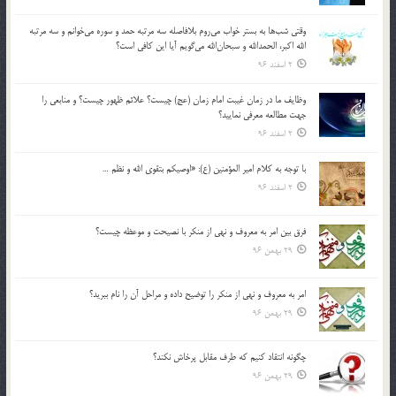
وقتي شب‌ها به بستر خواب مي‌روم بلافاصله سه مرتبه حمد و سوره مي‌خوانم و سه مرتبه
الله اكبر، الحمدالله و سبحان‌الله مي‌گويم آيا اين كافي است؟
2 اسفند 96
وظايف ما در زمان غيبت امام زمان (عج) چيست؟ علائم ظهور چيست؟ و منابعي را
جهت مطالعه معرفي نماييد؟
2 اسفند 96
با توجه به كلام امير المؤمنين (ع): «اوصيكم بتقوي الله و نظم …
2 اسفند 96
فرق بين امر به معروف و نهي از منكر با نصيحت و موعظه چيست؟
29 بهمن 96
امر به معروف و نهي از منكر را توضيح داده و مراحل آن را نام ببريد؟
29 بهمن 96
چگونه انتقاد كنيم كه طرف مقابل پرخاش نكند؟
29 بهمن 96