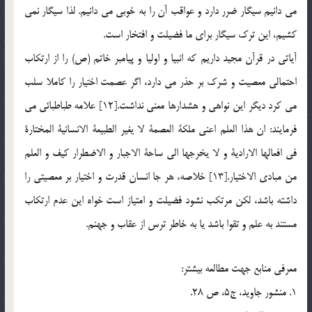
مي دانيم سيگار ضرر دارد و عواقب آن را به خوبي مي دانيم. لذا سيگار نمي
كشيم، اين ترك سيگار براي ما فضيلت و افتخار است.
آياتي در قرآن مجيد داريم كه انبيا و اوليا و پيامبر خاتم (ص) را از ارتكاب
احتمالي معصيت و شرك بر حذر مي دارد، اگر عصمت اختيار را كاملا سلب
مي كرد ديگر اين نواهي و هشدارها معني نداشت.[12] علامه طباطبائي مي
فرمايند: ان هذا العلم اعني ملكة العصمة لا يغير الطبيعة الانسانية المختارة
في افعالها الارادية و لا يخرجها الي ساحة الاجبار و الاضطرار كيف و العلم
من مبادي الاختيار.[13] خلاصه، هر جا انسان قدرت و اختيار بر معصيتي را
داشته باشد، لكن مرتكب نشود فضيلت و امتياز است خواه اين عدم ارتكاب
مستند به علم و تقوا باشد يا به خاطر ترس از عقاب و جهنم.
معرفي منابع جهت مطالعه بيشتر:
1. منشور جاويد، ج5، ص 28.