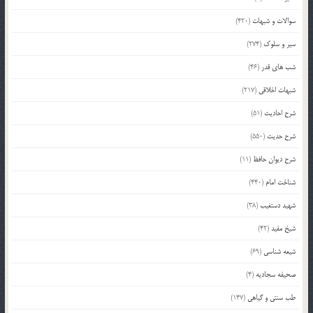
سوالات و شبهات
(420)
سیر و سلوک
(274)
شب های قدر
(46)
شبهات اخلاقی
(217)
شرح احادیث
(51)
شرح حدیث
(550)
شرح دیوان حافظ
(11)
شناخت امام
(440)
شهید دستغیب
(38)
شیخ مفید
(42)
شیعه شناسی
(69)
صحیفه سجادیه
(4)
طب سنتی و گیاهی
(147)