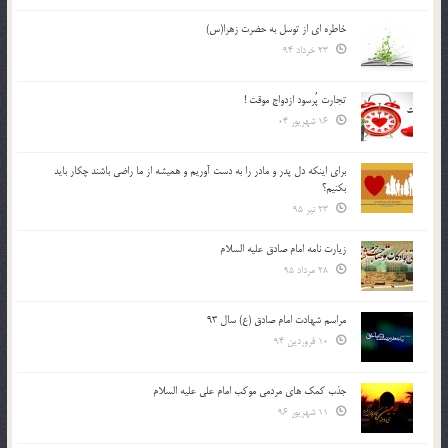
خاطره ای از توسل به حضرت زهرا(س)
23 خرداد 94
تجارت پُرسود ازدواج موقت !
16 شهریور 04
براي اينكه دل پدر و مادر را به دست آوريم و هميشه از ما راضي باشند چكار بايد
بكنيم؟
23 تیر 95
زیارت نامه امام صادق علیه السلام
28 مرداد 95
مراسم شهادت امام صادق (ع) سال 93
10 فروردین 94
جذب کمک های مردمی موکب امام علی علیه السلام
11 شهریور 96