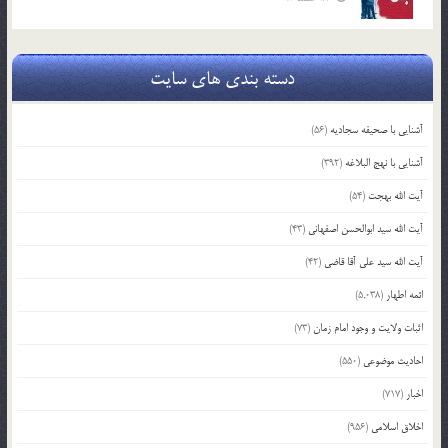
دسته بندی های سایت
آشنایی با صحیفه سجادیه
(56)
آشنایی با نهج البلاغه
(392)
آیت الله بهجت
(54)
آیت الله سید ابوالحسن اصفهانی
(43)
آیت الله سید علی آقا قاضی
(42)
ائمه اطهار
(5,038)
اثبات ولایت و وجود امام زمان
(73)
احادیث موضوعی
(550)
اخبار
(717)
اخلاق اسلامی
(956)