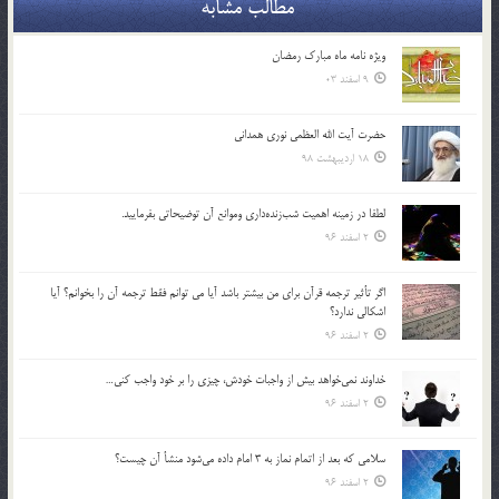
مطالب مشابه
ویژه نامه ماه مبارک رمضان
9 اسفند 03
حضرت آیت الله العظمی نوری همدانی
18 اردیبهشت 98
لطفا در زمينه اهميت شب‌زنده‌داري وموانع آن توضيحاتي بفرماييد.
2 اسفند 96
اگر تأثير ترجمه قرآن براي من بيشتر باشد آيا مي توانم فقط ترجمه آن را بخوانم؟ آيا
اشكالي ندارد؟
2 اسفند 96
خداوند نمي‌خواهد بيش از واجبات خودش، چيزي را بر خود واجب كني…
2 اسفند 96
سلامي كه بعد از اتمام نماز به 3 امام داده مي‌شود منشأ آن چيست؟
2 اسفند 96