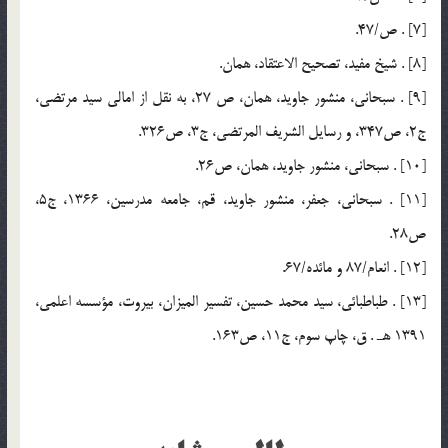
[7] . ص/47.
[8] . شيخ مفيد، تصحيح الاعتقاد، همان.
[9] . سبحانی، منشور جاويد، همان، ص 27، به نقل از امالي سيد مرتضي،
ج2، ص347، و رسايل الشريف المرتضي، ج3، ص326.
[10] . سبحاني، منشور جاويد، همان، ص26.
[11] . سبحاني، جعفر، منشور جاويد، قم، جامعه مدرسين، 1366، ج5،
ص28.
[12] . انعام/87 و مائده/67.
[13] . طباطبائي، سيد محمد حسين، تفسير الميزان، بيروت، مؤسسه اعلمي،
1391 هـ . ق، چاپ سوم، ج11، ص163.