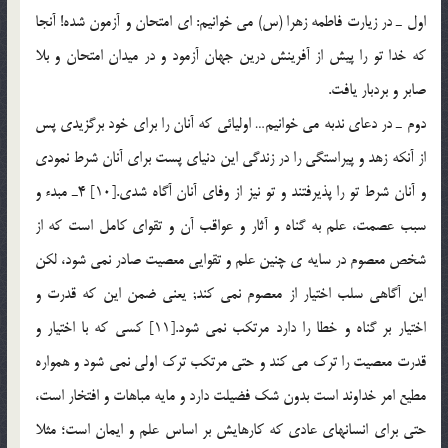
اول ـ در زيارت فاطمه زهرا (س) مي خوانيم: اي امتحان و آزمون شده! آنجا
كه خدا تو را پيش از آفرينش درين جهان آزمود و در ميدان امتحان و بلا
صابر و بردبار يافت.
دوم ـ در دعاي ندبه مي خوانيم… اوليائي كه آنان را براي خود برگزيدي پس
از آنكه زهد و پيراستگي را در زندگي اين دنياي پست براي آنان شرط نمودي
و آنان شرط تو را پذيرفتند و تو نيز از وفاي آنان آگاه شدي.[10] 4ـ مبدء و
سبب عصمت، علم به گناه و آثار و عواقب آن و تقواي كامل است كه از
شخص معصوم در سايه ي چنين علم و تقوايي معصيت صادر نمي شود، لكن
اين آگاهي سلب اختيار از معصوم نمي كند; يعني ضمن اين كه قدرت و
اختيار بر گناه و خطا را دارد مرتكب نمي شود.[11] كسي كه با اختيار و
قدرت معصيت را ترك مي كند و حتي مرتكب ترك اولي نمي شود و همواره
مطيع امر خداوند است بدون شك فضيلت دارد و مايه مباهات و افتخار است،
حتي براي انسانهاي عادي كه کارهايش بر اساس علم و ايمان است؛ مثلا