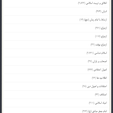
اخلاق و تربیت اسلامی
(2,836)
ادیان
(474)
ارتباط با امام زمان (عج)
(14)
ازدواج
(371)
ازدواج
(117)
ازدواج موقت
(32)
اسلام شناسی
(2,661)
اصحاب و یاران
(37)
اصول اعتقادی
(777)
اطلاعیه ها
(26)
اعتقادات و اصول دین
(28)
اعتکاف
(43)
اعیاد اسلامی
(211)
امام جعفر صادق (ع)
(372)