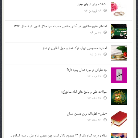
50 نکته برای ازدواج موفق
16 فروردین 94
اجتماع عظیم صادقیون در آستان مقدس امامزاده سید جلال الدین اشرف سال 1396
29 تیر 96
احادیث معصومین درباره ترک نماز و سهل انگاری در نماز
29 آذر 95
چه نظراتی در مورد دجال وجود دارد؟
28 مرداد 94
سوالات طبی و پاسخ های امام صادق(ع)
28 اسفند 93
«نفس» خطرناک ترین دشمن انسان
26 اسفند 93
مقام و درجه كدام يك از 14 معصوم بالاتر است چون بعضي امام علي ـ عليه السلام ـ