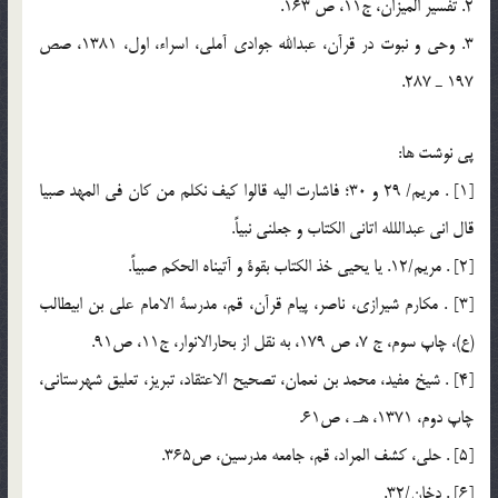
2. تفسير الميزان، ج11، ص 163.
3. وحي و نبوت در قرآن، عبدالله جوادي آملي، اسراء، اول، 1381، صص
197 ـ 287.
پي نوشت ها:
[1] . مريم/ 29 و 30؛ فاشارت اليه قالوا كيف نكلم من كان في المهد صبيا
قال اني عبداللله اتاني الكتاب و جعلني نبياً.
[2] . مريم/12. يا يحيي خذ الكتاب بقوة و آتيناه الحكم صبياً.
[3] . مكارم شيرازي، ناصر، پيام قرآن، قم، مدرسة الامام علي بن ابيطالب
(ع)، چاپ سوم، ج 7، ص 179، به نقل از بحارالانوار، ج11، ص91.
[4] . شيخ مفيد، محمد بن نعمان، تصحيح الاعتقاد، تبريز، تعليق شهرستاني،
چاپ دوم، 1371، هـ ، ص61.
[5] . حلي، كشف المراد، قم، جامعه مدرسين، ص365.
[6] . دخان/32.