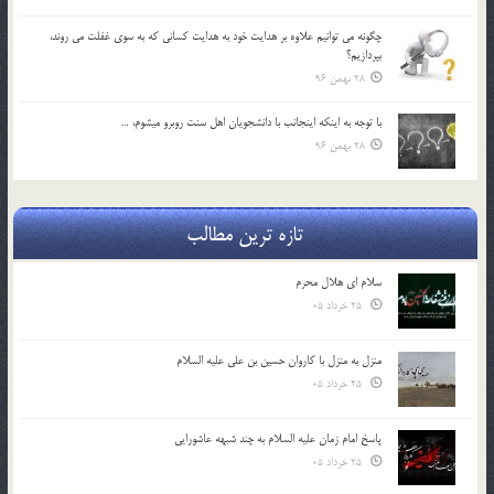
چگونه مي توانيم علاوه بر هدايت خود به هدايت كساني كه به سوي غفلت مي روند،
بپردازيم؟
28 بهمن 96
با توجه به اينكه اينجانب با دانشجويان اهل سنت روبرو مي‎شوم، …
28 بهمن 96
تازه ترین مطالب
سلام ای هلال محرم
25 خرداد 05
منزل به منزل با کاروان حسین بن علی علیه السلام
25 خرداد 05
پاسخ امام زمان علیه السلام به چند شبهه عاشورایی
25 خرداد 05