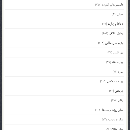
دانستنی‌های خانواده
(357)
دجال
(29)
دعاها و زیارت
(19)
رذایل اخلاقی
(252)
رژیم های غذایی
(209)
روز قدس
(31)
روز مباهله
(41)
روزه
(93)
روزه و سلامتی
(101)
زرتشتی
(40)
زنان
(317)
سایر روزها و ماه ها
(103)
سایر فروع دین
(72)
سایر مقالات
(5)