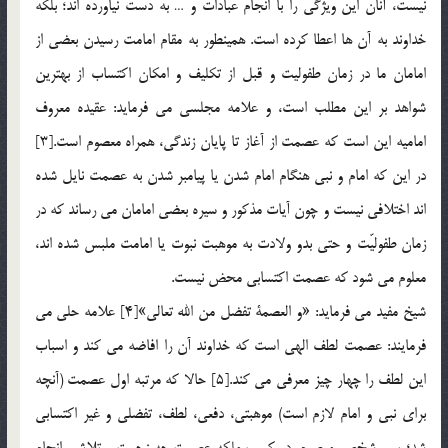
نيست، آنان اين ويژگي را با انجام عبادات و … به دست نياورده اند؛ بلکه
خداوند به آن ها اعطا کرده است. همينطور به مقام امامت رسيدن بعضي از
امامان ما در زمان طفوليت و قبل از تكليف و امكان اكتساب از بهترين
شواهد بر اين مطلب است، و علامه مجلسي مي فرمايد: عقيده معروف
اماميه اين است كه عصمت از آغاز تا پايان زندگي، همراه معصوم است.[3]
در اين كه امام و نبي هنگام امام شدن يا پيامبر شدن به عصمت نايل شده
اند اختلافي نيست و چون آيات مذكور و سيره بعضي امامان مي رساند كه در
زمان طفوليّت و حتي بدو ولادت به موهبت نبوت يا امامت ملبس شده اند،
معلوم مي شود كه عصمت اكتسابي محض نيست.
شيخ مفيد مي فرمايد: «و العصمة تفضل من الله تعالي»[4] علامه حلي مي
فرمايند: عصمت لطف الهي است كه خداوند آن را افاضه مي كند و اسباب
اين لطف را چهار چيز معرفي مي كند.[5] حالا كه مرتبه اول عصمت (آنچه
براي نبي و امام لازم است) موهبتي، دفعي، لطف، تفضلي و غير اكتسابي
شد؛ پس شخص معصوم، در كسب ملكه عصمت چه زحمت و تلاشي انجام