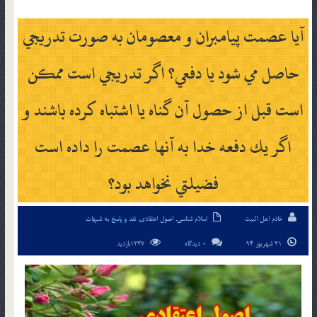
آيا عصمت پيامبران و معصومان به صورت تدريجي
حاصل مي شود يا دفعي؟ اگر تدريجي است ممكن
است قبل از حصول آن گناه يا اشتباه كرده باشند و
اگر يك دفعه خدا به آنها عصمت را داده است
فضيلتي نخواهد بود؟
خادم اهل البیت
اسلام شناسی
,
اصول اعتقادی
,
نقد و پاسخ به شبهات
21 شهریور 94
0 دیدگاه
1237بازدید