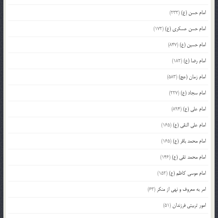
امام حسن (ع)
(233)
امام حسن عسکری (ع)
(172)
امام حسین (ع)
(847)
امام رضا (ع)
(182)
امام زمان (عج)
(583)
امام سجاد (ع)
(227)
امام علی (ع)
(894)
امام علی النقی (ع)
(165)
امام محمد باقر (ع)
(165)
امام محمد تقی (ع)
(146)
امام موسی کاظم (ع)
(152)
امر به معروف و نهی از منکر
(63)
امور تربیتی فرزندان
(51)