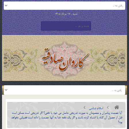
شنبه , 17 مرداد 1405
اسلام شناسی
آيا عصمت پيامبران و معصومان به صورت تدريجي حاصل مي شود يا دفعي؟ اگر تدريجي است ممكن است
قبل از حصول آن گناه يا اشتباه كرده باشند و اگر يك دفعه خدا به آنها عصمت را داده است فضيلتي نخواهد
بود؟