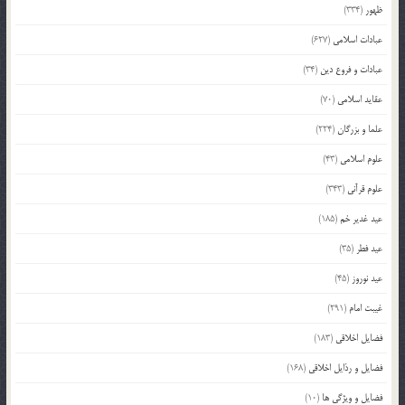
ظهور
(334)
عبادات اسلامی
(627)
عبادات و فروع دین
(34)
عقاید اسلامی
(70)
علما و بزرگان
(224)
علوم اسلامی
(43)
علوم قرآنی
(343)
عید غدیر خم
(185)
عید فطر
(35)
عید نوروز
(45)
غیبت امام
(291)
فضایل اخلاقی
(183)
فضایل و رذایل اخلاقی
(168)
فضایل و ویژگی ها
(10)