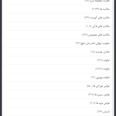
حضرت معصومه (س)
(45)
حکایت ها
(2,244)
حکایت های آموزنده
(749)
حکایت های قرآنی
(107)
حکایت های معصومین
(838)
حکومت جهانی امام زمان (عج)
(24)
خاندان عصمت
(15)
خانواده
(227)
خانواده
(2,682)
خانواده مهدوی
(22)
خواص خوراکی ها
(550)
خواص سبزی ها
(228)
خواص میوه ها
(308)
داستان
(146)