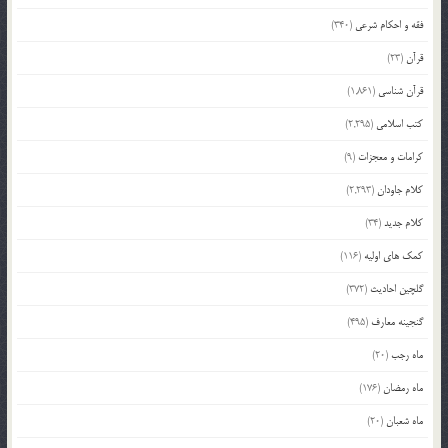
فقه و احکام شرعی
(340)
قرآن
(23)
قرآن شناسی
(1,861)
کتب اسلامی
(2,295)
کرامات و معجزات
(9)
کلام جاودان
(2,293)
کلام جدید
(34)
کمک های اولیه
(116)
گلچین احادیث
(372)
گنجینه معارف
(495)
ماه رجب
(20)
ماه رمضان
(176)
ماه شعبان
(20)