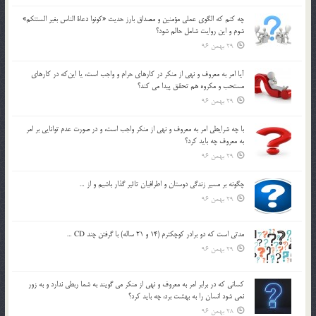
چه كنم كه الگوي عملي مؤمنين و مصداق بارز حديث «كونوا دعاة الناس بغير السنتكم»
شوم و اين روايت شامل حالم شود؟
29 بهمن 96
آيا امر به معروف و نهي از منكر در كارهاي حرام و واجب است، يا اين‌كه در كارهاي
مستحب و مكروه هم تحقق پيدا مي كند؟
29 بهمن 96
با چه شرايطي امر به معروف و نهي از منکر واجب است، و در صورت عدم توانايي بر امر
به معروف چه بايد کرد؟
29 بهمن 96
چگونه بر مسير زندگي دوستان و اطرافيان تاثير گذار باشيم و از …
29 بهمن 96
مدتي است كه دو برادر كوچكترم (14 و 21 ساله) با گرفتن چند CD …
29 بهمن 96
كساني كه در برابر امر به معروف و نهي از منكر مي گويند به شما ربطي ندارد و به زور
نمي شود انسان را به بهشت برد، چه بايد كرد؟
28 بهمن 96