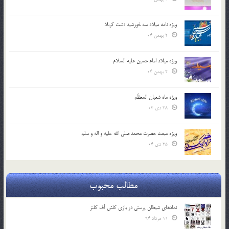
ویژه نامه میلاد سه خورشید دشت کربلا
2 بهمن 04
ویژه میلاد امام حسین علیه السلام
2 بهمن 04
ویژه ماه شعبان المعظّم
28 دی 04
ویژه مبعث حضرت محمد صلی الله علیه و اله و سلم
25 دی 04
مطالب محبوب
نمادهای شیطان پرستی در بازی کلش آف کلنز
11 مرداد 94