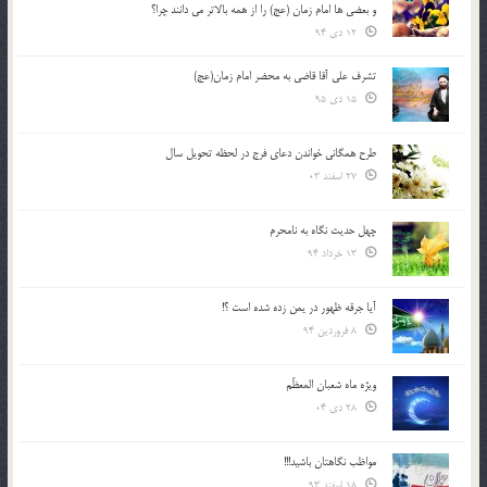
و بعضي ها امام زمان (عج) را از همه بالاتر مي دانند چرا؟
12 دی 94
تشرف علي آقا قاضي به محضر امام زمان(عج)
15 دی 95
طرح همگانی خواندن دعای فرج در لحظه تحویل سال
27 اسفند 03
چهل حدیث نگاه به نامحرم
13 خرداد 94
آیا جرقه ظهور در یمن زده شده است ؟!
8 فروردین 94
ویژه ماه شعبان المعظّم
28 دی 04
مواظب نگاهتان باشید!!!
18 اسفند 93