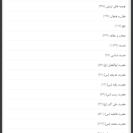
توصیه های تربیتی
(498)
جوان و نوجوان
(148)
حج
(118)
حجاب و عفاف
(333)
حدیث
(1,737)
حدیث شناسی
(97)
حضرت ابوالفضل (ع)
(54)
حضرت خدیجه (س)
(41)
حضرت رقیه (س)
(13)
حضرت زینب (س)
(66)
حضرت علی اکبر (ع)
(23)
حضرت فاطمه (س)
(530)
حضرت محمد (ص)
(613)