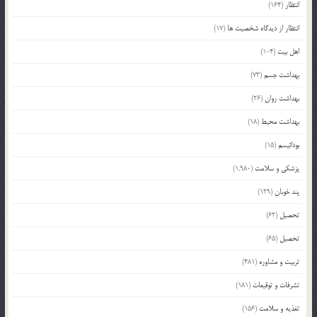
انتظار
(164)
انتظار از دیدگاه شخصیت ها
(17)
اهل بیت
(104)
بهداشت جسم
(73)
بهداشت روان
(26)
بهداشت محیط
(18)
بودائیسم
(15)
پزشکی و سلامت
(1,980)
پند خوبان
(129)
تحصیل
(62)
تحصیل
(65)
تربیت و مشاوره
(481)
تشرفات و توقیعات
(181)
تغذیه و سلامت
(156)