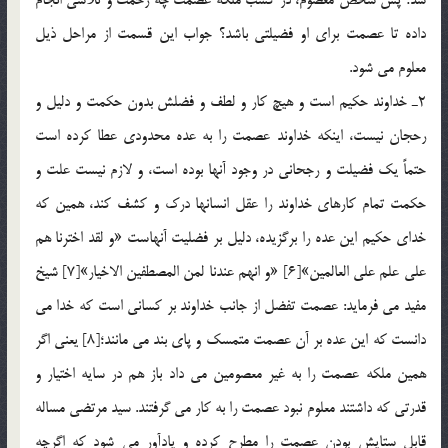
داده تا عصمت براي او فضيلتي باشد؟ جواب اين قسمت از مراحل ذيل
معلوم مي شود.
2ـ خداوند حكيم است و هيچ كار و لطف و فضلش بدون حكمت و دليل و
رحجان نيست، اينكه خداوند عصمت را به عده محدودي عطا كرده است
حتماً يك فضيلت و رجحاني در وجود آنها بوده است، و لازم نيست علت و
حكمت تمام كارهاي خداوند را عقل انسانها درك و كشف كند، همين كه
خداي حكيم اين عده را برگزيده، دليل بر فضليت آنهاست «و لقد اخترنا هم
علي علم علي العالمين»[6] «و انهم عندنا لمن المصطفين الاخيار»[7] شيخ
مفيد مي فرمايد: عصمت تفضل از جانب خداوند بر كساني است كه خدا مي
دانست كه اين عده بر آن عصمت متمسك و پاي بند مي مانند؛[8] يعني اگر
همين ملكه عصمت را به غير معصومين مي داد باز هم در سايه اختيار و
قدرتي كه داشتند معلوم نبود عصمت را به كار مي گرفتند. سيد مرتضي مساله
قابل ستايش بودن عصمت را مطرح كرده و يادآور مي شود كه اگرچه