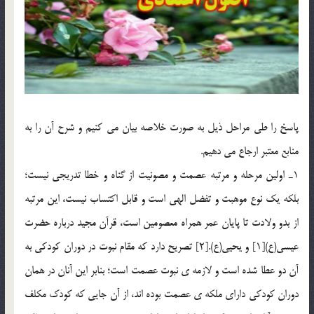
پاسخ را طي مراحل ذيل به صورت خلاصه بيان مي كنيم و شرح آن را به
منابع معتبر ارجاع مي دهيم.
1ـ اولين مرحله و مرتبه عصمت و مصونيت از گناه و خطا تدريجي نيست؛
بلكه يك نوع موهبت و تفضل الهي است و قابل اكتساب نيست، اين مرتبه
از بدو ولادت تا پايان عمر همراه معصومين است، قرآن مجيد درباره حضرت
عيسي(ع)[1] و يحيي(ع).[2] تصريح دارد که مقام نبوت در دوران کودکي به
آن دو عطا شده است و لازمه ي نبوت عصمت است؛ بنابر اين آنان در همان
دوران کودکي داراي ملکه ي عصمت بوده اند، از آن جايي که کودک مکلف