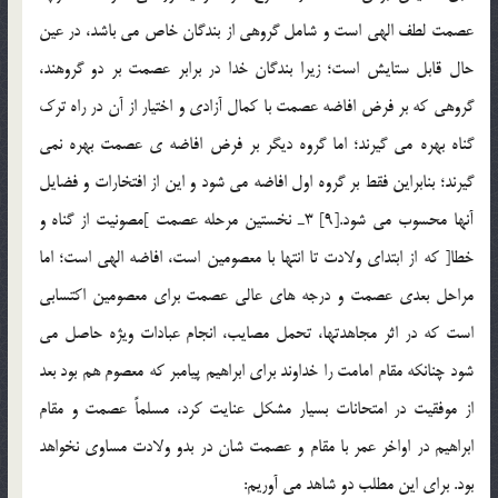
عصمت لطف الهي است و شامل گروهي از بندگان خاص مي باشد، در عين
حال قابل ستايش است؛ زيرا بندگان خدا در برابر عصمت بر دو گروهند،
گروهي كه بر فرض افاضه عصمت با كمال آزادي و اختيار از آن در راه ترك
گناه بهره مي گيرند؛ اما گروه ديگر بر فرض افاضه ي عصمت بهره نمي
گيرند؛ بنابراين فقط بر گروه اول افاضه مي شود و اين از افتخارات و فضايل
آنها محسوب مي شود.[9] 3ـ نخستين مرحله عصمت ]مصونيت از گناه و
خطا[ كه از ابتداي ولادت تا انتها با معصومين است، افاضه الهي است؛ اما
مراحل بعدي عصمت و درجه هاي عالي عصمت براي معصومين اكتسابي
است كه در اثر مجاهدتها، تحمل مصايب، انجام عبادات ويژه حاصل مي
شود چنانكه مقام امامت را خداوند براي ابراهيم پيامبر كه معصوم هم بود بعد
از موفقيت در امتحانات بسيار مشكل عنايت كرد، مسلماً عصمت و مقام
ابراهيم در اواخر عمر با مقام و عصمت شان در بدو ولادت مساوي نخواهد
بود. براي اين مطلب دو شاهد مي آوريم: