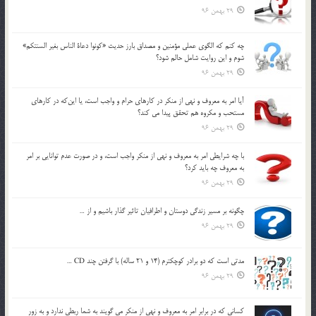
29 بهمن 96
چه كنم كه الگوي عملي مؤمنين و مصداق بارز حديث «كونوا دعاة الناس بغير السنتكم»
شوم و اين روايت شامل حالم شود؟
29 بهمن 96
آيا امر به معروف و نهي از منكر در كارهاي حرام و واجب است، يا اين‌كه در كارهاي
مستحب و مكروه هم تحقق پيدا مي كند؟
29 بهمن 96
با چه شرايطي امر به معروف و نهي از منکر واجب است، و در صورت عدم توانايي بر امر
به معروف چه بايد کرد؟
29 بهمن 96
چگونه بر مسير زندگي دوستان و اطرافيان تاثير گذار باشيم و از …
29 بهمن 96
مدتي است كه دو برادر كوچكترم (14 و 21 ساله) با گرفتن چند CD …
29 بهمن 96
كساني كه در برابر امر به معروف و نهي از منكر مي گويند به شما ربطي ندارد و به زور