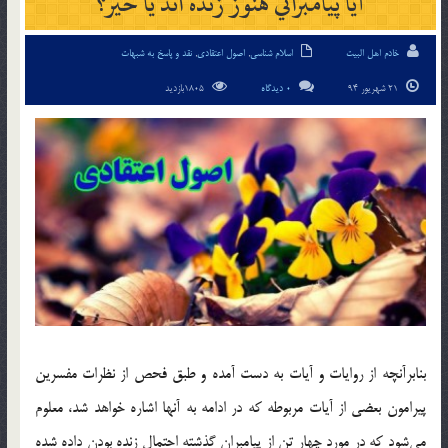
آيا پيامبراني هنوز زنده اند يا خير؟
خادم اهل البیت
اسلام شناسی
,
اصول اعتقادی
,
نقد و پاسخ به شبهات
21 شهریور 94
0 دیدگاه
1805بازدید
بنابر‌آنچه از روايات و آيات به دست آمده و طبق فحص از نظرات مفسرين
پيرامون بعضي از آيات مربوطه كه در ادامه به آنها اشاره خواهد شد، معلوم
مي‌شود كه در مورد چهار تن از پيامبران گذشته احتمال زنده بودن داده شده