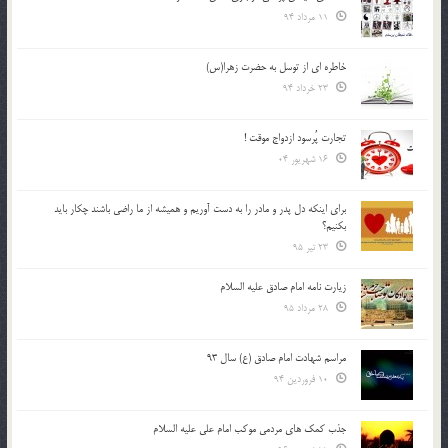
11 مرداد 94
خاطره ای از توسل به حضرت زهرا(س)
23 خرداد 94
تجارت پُرسود ازدواج موقت !
16 شهریور 04
براي اينكه دل پدر و مادر را به دست آوريم و هميشه از ما راضي باشند چكار بايد
بكنيم؟
23 تیر 95
زیارت نامه امام صادق علیه السلام
28 مرداد 95
مراسم شهادت امام صادق (ع) سال 93
10 فروردین 94
جذب کمک های مردمی موکب امام علی علیه السلام