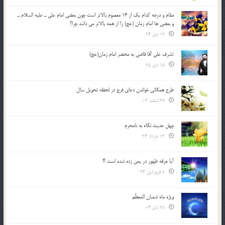
مقام و درجه كدام يك از 14 معصوم بالاتر است چون بعضي امام علي ـ عليه السلام ـ
و بعضي ها امام زمان (عج) را از همه بالاتر مي دانند چرا؟
12 دی 94
تشرف علي آقا قاضي به محضر امام زمان(عج)
15 دی 95
طرح همگانی خواندن دعای فرج در لحظه تحویل سال
27 اسفند 03
چهل حدیث نگاه به نامحرم
13 خرداد 94
آیا جرقه ظهور در یمن زده شده است ؟!
8 فروردین 94
ویژه ماه شعبان المعظّم
28 دی 04