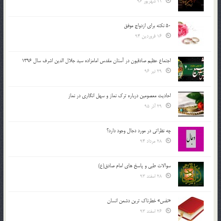
11 شهریور 96
50 نکته برای ازدواج موفق
16 فروردین 94
اجتماع عظیم صادقیون در آستان مقدس امامزاده سید جلال الدین اشرف سال 1396
29 تیر 96
احادیث معصومین درباره ترک نماز و سهل انگاری در نماز
29 آذر 95
چه نظراتی در مورد دجال وجود دارد؟
28 مرداد 94
سوالات طبی و پاسخ های امام صادق(ع)
28 اسفند 93
«نفس» خطرناک ترین دشمن انسان
26 اسفند 93