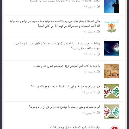
سلامي كه بعد از اتمام نماز به 3 امام داده مي‌شود منشأ آن چيست؟
2 اسفند 96
وقتي شب‌ها به بستر خواب مي‌روم بلافاصله سه مرتبه حمد و سوره مي‌خوانم و سه مرتبه
الله اكبر، الحمدالله و سبحان‌الله مي‌گويم آيا اين كافي است؟
2 اسفند 96
وظايف ما در زمان غيبت امام زمان (عج) چيست؟ علائم ظهور چيست؟ و منابعي را
جهت مطالعه معرفي نماييد؟
2 اسفند 96
با توجه به كلام امير المؤمنين (ع): «اوصيكم بتقوي الله و نظم …
2 اسفند 96
فرق بين امر به معروف و نهي از منكر با نصيحت و موعظه چيست؟
29 بهمن 96
امر به معروف و نهي از منكر را توضيح داده و مراحل آن را نام ببريد؟
29 بهمن 96
چگونه انتقاد كنيم كه طرف مقابل پرخاش نكند؟