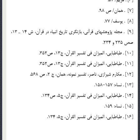
[6] . مريم/ 57.
[7] . همان/ ص 98.
[8] . يوسف/ 77.
[9] . مجله پژوهشهاي قرآني، بازنگري تاريخ انبياء در قرآن، ش 14 ـ 13،
صص 235 و 234.
[10] . طباطبایی، المیزان فی تفسیر القرآن، ج13، ص352.
[11] . طباطبایی، المیزان فی تفسیر القرآن، ج13، ص352.
[12] . مكارم شيرازي، ‌ناصر، تفسير نمونه، همان، ج 2، ص 568.
[13] . نساء: 157-158.
[14] . طباطبایی، المیزان فی تفسیر القرآن، ج5، ص134.
[15] . نساء: 159.
[16] . طباطبایی، المیزان فی تفسیر القرآن، ج5، 134.