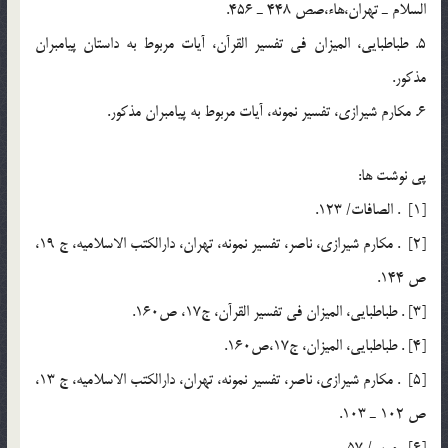
السلام ـ تهران،‌هاء،‌صص 448 ـ 456.
5. طباطبايي، الميزان في تفسير القرآن، آيات مربوط به داستان پیامبران
مذکور.
6. مکارم شیرازی، تفسیر نمونه، آیات مربوط به پیامبران مذکور.
پي نوشت ها:
[1] . الصافات/ 123.
[2] . مكارم شيرازي، ناصر، تفسير نمونه، تهران، ‌دارالكتب الاسلاميه، ج 19،
ص 144.
[3] . طباطبایی، المیزان فی تفسیر القرآن، ج17، ص160.
[4] . طباطبایی، المیزان، ج17،ص160.
[5] . مكارم شيرازي، ناصر، ‌تفسير نمونه، تهران، دارالكتب الاسلاميه، ج 13،
ص 102 ـ 103.