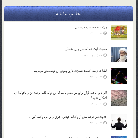
مطالب مشابه
ویژه نامه ماه مبارک رمضان
9 اسفند 03
حضرت آیت الله العظمی نوری همدانی
18 اردیبهشت 98
لطفا در زمينه اهميت شب‌زنده‌داري وموانع آن توضيحاتي بفرماييد.
2 اسفند 96
اگر تأثير ترجمه قرآن براي من بيشتر باشد آيا مي توانم فقط ترجمه آن را بخوانم؟ آيا
اشكالي ندارد؟
2 اسفند 96
خداوند نمي‌خواهد بيش از واجبات خودش، چيزي را بر خود واجب كني…
2 اسفند 96