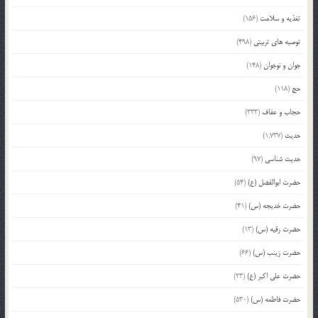
تغذیه و سلامت
(156)
توصیه های تربیتی
(498)
جوان و نوجوان
(148)
حج
(118)
حجاب و عفاف
(333)
حدیث
(1,737)
حدیث شناسی
(97)
حضرت ابوالفضل (ع)
(54)
حضرت خدیجه (س)
(41)
حضرت رقیه (س)
(13)
حضرت زینب (س)
(66)
حضرت علی اکبر (ع)
(23)
حضرت فاطمه (س)
(530)