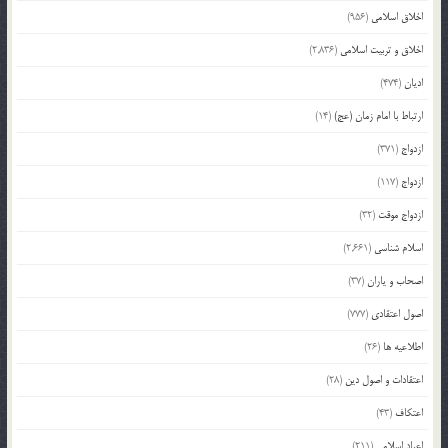
اخلاق اسلامی
(956)
اخلاق و تربیت اسلامی
(2,836)
ادیان
(474)
ارتباط با امام زمان (عج)
(14)
ازدواج
(371)
ازدواج
(117)
ازدواج موقت
(32)
اسلام شناسی
(2,661)
اصحاب و یاران
(37)
اصول اعتقادی
(777)
اطلاعیه ها
(26)
اعتقادات و اصول دین
(28)
اعتکاف
(43)
اعیاد اسلامی
(211)