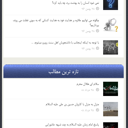
نمي شود انسان را به بهشت برد، چه بايد كرد؟
28 بهمن 96
چگونه مي توانيم علاوه بر هدايت خود به هدايت كساني كه به سوي غفلت مي روند،
بپردازيم؟
28 بهمن 96
با توجه به اينكه اينجانب با دانشجويان اهل سنت روبرو مي‎شوم، …
28 بهمن 96
تازه ترین مطالب
سلام ای هلال محرم
25 خرداد 05
منزل به منزل با کاروان حسین بن علی علیه السلام
25 خرداد 05
پاسخ امام زمان علیه السلام به چند شبهه عاشورایی