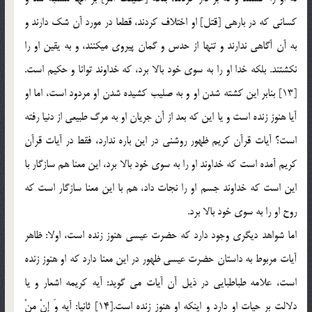
كساني كه در باره‏ي [قتل‏] او اختلاف كردند، قطعا در مورد آن شك دارند و
به آن آگاهي ندارند و تنها از حدس و گمان پيروي مي‏كنند، و به يقين او را
نكشتند. بلكه خدا او را به سوي خود بالا برد، كه خداوند توانا و حكيم است.
[13] بنابر این کشته شدن او و به صلیب کشیده شدن او مردود است، اما او
آیا هنوز زنده است و یا این که بعد از آن جریان او به مرگ طبیعی از دنیا رفته
است؟ آیات قرآن کریم ظهور روشنی در این باره ندارد، فقط در آیات قرآن
کریم آمده است که خداوند او را به سوی خود بالا برد، این معنا هم سازگار با
این است که خداوند جسم او را نجات داد، هم با این معنا سازگار است که
روح او را به سوی خود بالا برد.
اما شواهد دیگری وجود دارد که حضرت عیسی هنوز زنده است، اولا: ظاهر
آیات مربوط به داستان حضرت عیسی ظهور در این معنا دارد که او هنوز زنده
است، علامه طباطبایی در ذیل آن آیات می گوید: آیه کریمه اشعار و یا
دلالت بر حیات او دارد و اینکه او هنوز زنده است.[14] ثانيا: آیه وَ إِنْ مِنْ