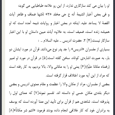
او را بیان می کند سازگاری ندارد، از این رو علامه طباطبایی می گوید:
و في بعض أخبار الشيعة أنه ع حي مخلد «2» لكنها ضعاف و ظاهر آيات
القصة لا يساعد عليه. اينكه در بعض اخبار و روایات شیعه آمده است که او
همیشه زنده است، ضعیف است، به علاوه آیات مبین داستان او با این اخبار
سازگار نیست.[4] 2. حضرت ادريس ـ عليه السلام ـ :
بسياري از مفسران «ادريس» را جد پدر نوح مي‌دانند. قرآن در مورد ايشان دو
بار، به صورت اشاره‌ي كوتاه، سخن گفته است.[5] در قرآن در مورد او تعبير
(رفعناه مكانا عليّا)؛[6] يعني او را به مكاني والا، بالا برديم، به كار رفته است
كه مراد از اين آيه مورد اختلاف قرار گرفته است.
بعضي از مفسران، مراد از مکان والا را عظمت و مقام معنوي ادريس و بعضي
ديگر بلندي مكان حسي او دانسته اند. تفسير نمونه[7] که معناي اول را
پذيرفته است، شاهدي هم از قرآن براي تأييد اين معنا آورده است كه يوسف
به برادران خود كه كار خلافي انجام داده بودند فرمود: «انتم شر مكاناً»[8]