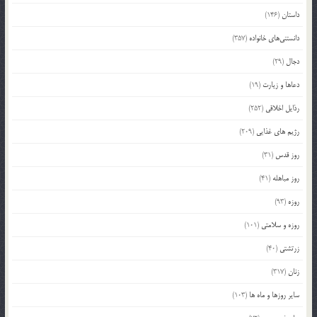
داستان
(146)
دانستنی‌های خانواده
(357)
دجال
(29)
دعاها و زیارت
(19)
رذایل اخلاقی
(252)
رژیم های غذایی
(209)
روز قدس
(31)
روز مباهله
(41)
روزه
(93)
روزه و سلامتی
(101)
زرتشتی
(40)
زنان
(317)
سایر روزها و ماه ها
(103)