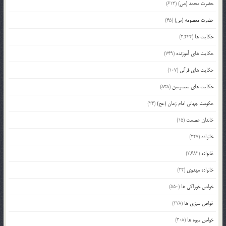
حضرت محمد (ص)
(613)
حضرت معصومه (س)
(45)
حکایت ها
(2,244)
حکایت های آموزنده
(749)
حکایت های قرآنی
(107)
حکایت های معصومین
(838)
حکومت جهانی امام زمان (عج)
(24)
خاندان عصمت
(15)
خانواده
(227)
خانواده
(2,682)
خانواده مهدوی
(22)
خواص خوراکی ها
(550)
خواص سبزی ها
(228)
خواص میوه ها
(308)