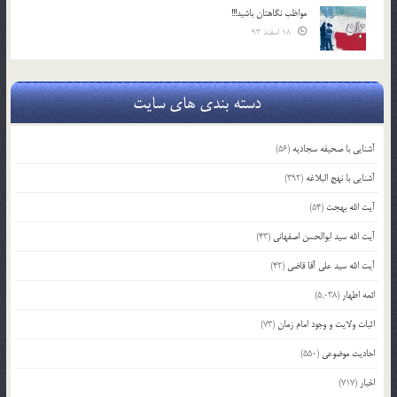
مواظب نگاهتان باشید!!!
18 اسفند 93
دسته بندی های سایت
آشنایی با صحیفه سجادیه
(56)
آشنایی با نهج البلاغه
(392)
آیت الله بهجت
(54)
آیت الله سید ابوالحسن اصفهانی
(43)
آیت الله سید علی آقا قاضی
(42)
ائمه اطهار
(5,038)
اثبات ولایت و وجود امام زمان
(73)
احادیث موضوعی
(550)
اخبار
(717)