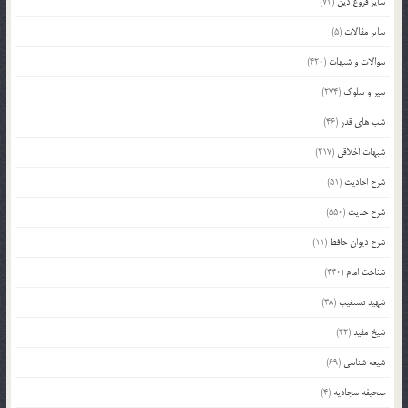
سایر فروع دین
(72)
سایر مقالات
(5)
سوالات و شبهات
(420)
سیر و سلوک
(274)
شب های قدر
(46)
شبهات اخلاقی
(217)
شرح احادیث
(51)
شرح حدیث
(550)
شرح دیوان حافظ
(11)
شناخت امام
(440)
شهید دستغیب
(38)
شیخ مفید
(42)
شیعه شناسی
(69)
صحیفه سجادیه
(4)