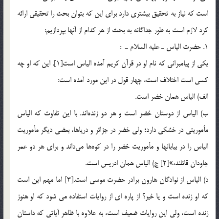
است كه نياز به تحقيق بيشتري دارد براي اين كه بتوان بحث را تحقيقي ارائه
كرد لازم است به طور جداگانه به بحث از هر كدام از آنها بپردازيم:
1. حضرت الياس ـ عليه السلام ـ :
يكي از پيامبراني كه نام او در قرآن كريم آمده الياس است[1]. اين كه او چه
کسی است اختلاف است، چهار قول در این مورد آمده است:
الف) الیاس همان خضر است.
ب) الیاس از دوستان خضر است و هر دو زنده‌اند. با اين تفاوت كه الياس
مأموريتي در خشكي دارد؛ ولي خضر در جزائر و درياها، بعضي ديگر مأموريت
الياس را در بيابانها و مأموريت خضر را در كوه‌ها مي‌داند و براي هر دو عمر
جاودان قائلند،»[2] ج) الياس همان ادریس است.
د) الیاس از نوادگان هارون برادر حضرت موسی است.[3] اما مهم این است
که او زنده است و یا خیر؟ از پاره ای از روایات استفاده می شود که او هنوز
زنده است، ولی این روایات ضعیف است، به علاوه با ظاهر آیاتی که داستان