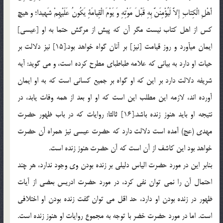
أَهْلِ الْكِتابِ إِلاَّ لَيُؤْمِنَنَّ بِهِ قَبْلَ مَوْتِهِ وَ يَوْمَ الْقِيامَةِ يَكُونُ عَلَيْهِمْ شَهيدا؛ و هيچ
كس از اهل كتاب نيست مگر آن كه پيش از مرگش حتما به او [عيسي‏]
ايمان مي‏آورد و روز قيامت [نيز] بر آنان گواه خواهد بود.[15] نیز دلالت بر
حیات او دارد به بیانی که علامه طباطبای مطرح کرده است، و می گوید: آیه
شریفه دلالت دارد بر این که او گواه بر جمیع کسانی است که به او ایمان
آورده اند، لازمه این مطلب این است که او او بعد از همه وفات یابد، در
نتیجه او باید هنوز زنده باشد.[16] ثالثا: روایات که در باب ظهور حضرت
مهدی (عج) آمده است دلالت دارد که حضرت عیسی نیز همراه آن حضرت
خواهد بود این کاشف از آن است که آن حضرت هنوز زنده است.
بنابر اين در مورد حضرت الیاس دلیلی بر زنده بودن وی وجود ندارد، هر چند
احتمال آن را نمی توان نفی کرد، در مورد حضرت ادریس بعضی از آیات
ظهور در زنده بودن او دارد، حد اقل می توان گفت زنده بودن او اختلافی
است. اما در مورد حضرت خضر با توجه به مجموع روایات او هنوز زنده است.