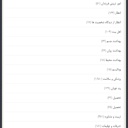
امور تربیتی فرزندان
(51)
انتظار
(164)
انتظار از دیدگاه شخصیت ها
(17)
اهل بیت
(104)
بهداشت جسم
(73)
بهداشت روان
(26)
بهداشت محیط
(18)
بودائیسم
(15)
پزشکی و سلامت
(1,980)
پند خوبان
(129)
تحصیل
(62)
تحصیل
(65)
تربیت و مشاوره
(481)
تشرفات و توقیعات
(181)