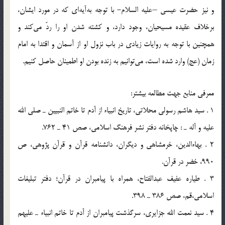
و نیز حضرت عیسی –علیه السلام- با توجه به‌آيه‌اي كه در مورد ايشان،
برخلاف عقيده مسيحيان، وجود دارد، و كشته شدن او را ردّ‌ مي‌كند و
همچنين با توجه به روايات زيادي در باب نزول او از آسمان و اقتدا به امام
زمان (عج) وارد شده است، مي‌توانيم به زنده بودن او اطمينان حاصل كنيم.
معرفي منابع جهت مطالعه بيشتر:
1 . سيد هاشم رسولي محلاتي، تاريخ انبياء از آدم تا خاتم النبيين ـ صلي الله
عليه و آله ـ : چاپخانه دفتر نشر فرهنگ اسلامي، صص 41 ـ 762.
2 . بهاءالدين، خرمشاهي و ديگران، دانشنامه قرآن و قرآن پژوهي، ص
990، خضر در قرآن.
3 . طياره عفيف عبدالفتاح، همراه با پيامبران در قرآن؛ دفتر تبليغات
اسلامي،قم، صص 386 ـ 398.
4 . سيد نعمت الله جزايري، سرگذشت پيامبران از آدم تا خاتم انبياء ـ عليهم