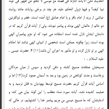
الحديث لكن الآيات النازلة في قصته مع موسي لا تخلو عن ظهور في كونه
نبيا كيف؟ و فيها نزول الحكم عليه. هر چند در برخی روایات مانند روایت
عیاشی از برید از امام باقر و یا امام صادق (ع) آمده است، خضر و ذوالقرنین
دو عالم از عالمان الهی بودند و پیامبر نبودند، ولی از آیات قرآن کریم که در
داستان ایشان نازل شده است استفاده می شود که او جزو پیامبران الهی
بوده است، زیرا چگونه ممکن است شخصی از انبیای الهی نباشد اما احکام
الهی بر او نازل گردد و او مأمور به اجرای آن باشد.[11] 4. حضرت عيسي ـ
عليه السلام ـ :
مسيحيان معتقدند مسيح كشته و دفن گرديد و سپس از ميان مردگان
برخاست و مدت كوتاهي در زمين بود و بعد به آسمان صعود كرد؛[12] اما بر
اساس آيات قرآن کریم حضرت مسیح توسط یهودیان به قتل نرسید و به
صلیب کشیده نشد، آیات سوره نساء مطلب را این گونه بیان می کند: و
ادعايشان كه: ما مسيح عيسي بن مريم پيامبر خدا را كشته‏ايم، در حالي كه
نه او را كشتند و نه بر دار كردند، بلكه [حقيقت امر] بر آنها مشتبه شد و