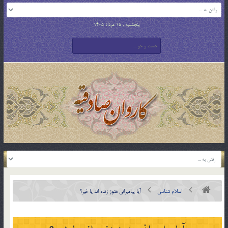
پنجشنبه , 15 مرداد 1405
اسلام شناسی
آيا پيامبراني هنوز زنده اند يا خير؟