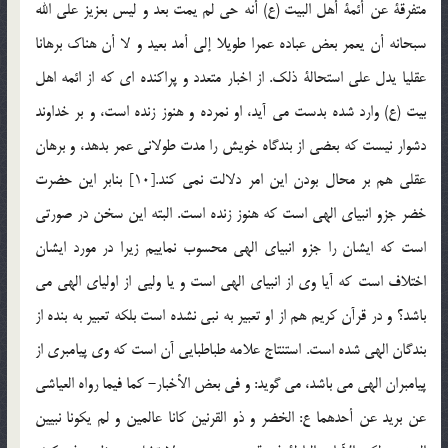
متفرقة عن أئمة أهل البيت (ع) أنه حي لم يمت بعد و ليس بعزيز علي الله
سبحانه أن يعمر بعض عباده عمرا طويلا إلي أمد بعيد و لا أن هناك برهانا
عقليا يدل علي استحالة ذلك. از اخبار متعدد و پراکنده ای که از ائمه اهل
بیت (ع) وارد شده بدست می آید، او نمرده و هنوز زنده است، و بر خداوند
دشوار نیست که بعضی از بندگاه خویش را مدت طولانی عمر بدهد، و برهان
عقلی هم بر محال بودن این امر دلالت نمی کند.[10] بنابر این حضرت
خضر جزو انبیای الهی است که هنوز زنده است. البته این سخن در صورتی
است که ایشان را جزو انبیای الهی محسوب نماییم زیرا در مورد ایشان
اختلاف است که آیا وی از انبیای الهی است و یا ولیی از اولیای الهی می
باشد؟ و در قرآن کریم هم از او تعبیر به نبی نشده است بلکه تعبیر به بنده از
بندگان الهی شده است. استنتاج علامه طباطبایی آن است که وی پیامبری از
پیامبران الهی می باشد، می گوید: و في بعض الأخبار- كما فيما رواه العياشي
عن بريد عن أحدهما ع: الخضر و ذو القرنين كانا عالمين و لم يكونا نبيين‏