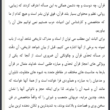
قرآن، چه دوست و چه دشمن همگي به اين مسأله اعتراف كردند كه زيبايي،
رواني، نظم و محتواي بسيار بلند قرآن، فوق توان بشر است و هيچ كدام از ما
كه متخصص و كارشناس اين ادبيات عرب هستيم نمي توانيم مثل آن را
بياوريم.
براي اثبات اين مطلب مي توان از اسناد و مدراك تاريخي شاهد آورد، از باب
نمونه به برخي از آنها اشاره مي كنيم، قبل از بيان شواهد تاريخي، آن دقّت
در مسأله تحدّي قرآن و چگونگي آن ضروري است. از آنجا كه يكي از
ويژگي هاي اعجاز قرآن تحدّي و مبارزه طلبي است خداوند متعال در قرآن
بارها به مناسبت هاي مختلف در مقاطع متعدد به شيوه هاي متفاوت، ناباوران
و مدعيان را به مبارزه و همآوردي فرا خوانده است و از همة آنها خواسته كه
مانند آن و شبيه آن را بياورند. لذا براي اينكه عجز و ناتواني آنها را نشان
بدهد، چندين مرتبه، عربهاي متعصب و غيرتي را كه واقعاً متخصص در فن
سخن وري و فصاحت و بلاغت بودند، به شديدترين و تكان دهنده ترين بيان