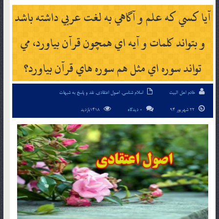
آيا كسي كه علم و آگاهي به لغت عربي داشته باشد
و بتواند كلمات و آيه اي همچون قرآن بياورد، مي
تواند سوره اي مثل هم سوره هاي قرآن بياورد؟
خادم اهل البیت
اسلام شناسی
,
اصول اعتقادی
,
نقد و پاسخ به شبهات
22 شهریور 94
0 دیدگاه
1418بازدید