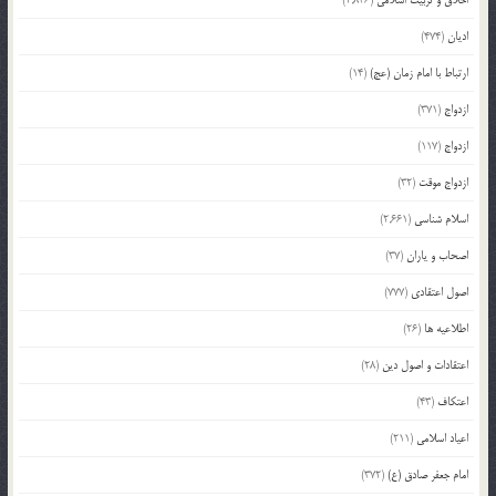
ادیان
(474)
ارتباط با امام زمان (عج)
(14)
ازدواج
(371)
ازدواج
(117)
ازدواج موقت
(32)
اسلام شناسی
(2,661)
اصحاب و یاران
(37)
اصول اعتقادی
(777)
اطلاعیه ها
(26)
اعتقادات و اصول دین
(28)
اعتکاف
(43)
اعیاد اسلامی
(211)
امام جعفر صادق (ع)
(372)