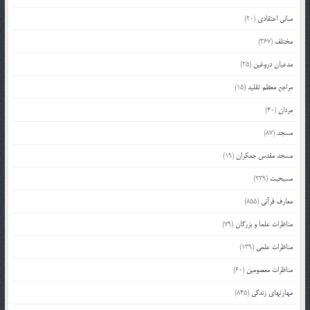
مبانی اعتقادی
(20)
مختلف
(367)
مدعیان دروغین
(25)
مراجع معظم تقلید
(15)
مردان
(40)
مسجد
(87)
مسجد مقدس جمکران
(19)
مسیحیت
(229)
معارف قرآنی
(855)
مناظرات علما و بزرگان
(79)
مناظرات علمی
(139)
مناظرات معصومین
(60)
مهارتهای زندگی
(845)