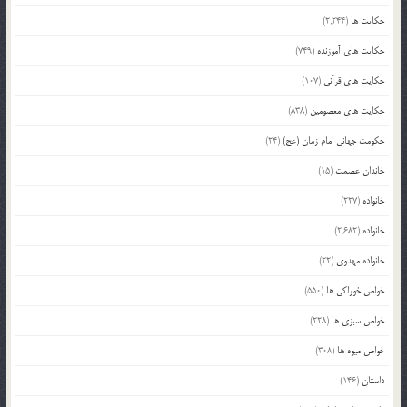
حکایت ها
(2,244)
حکایت های آموزنده
(749)
حکایت های قرآنی
(107)
حکایت های معصومین
(838)
حکومت جهانی امام زمان (عج)
(24)
خاندان عصمت
(15)
خانواده
(227)
خانواده
(2,682)
خانواده مهدوی
(22)
خواص خوراکی ها
(550)
خواص سبزی ها
(228)
خواص میوه ها
(308)
داستان
(146)