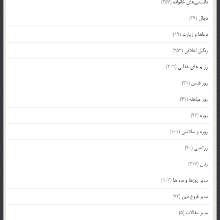
دانستنی‌های خانواده
(357)
دجال
(29)
دعاها و زیارت
(19)
رذایل اخلاقی
(252)
رژیم های غذایی
(209)
روز قدس
(31)
روز مباهله
(41)
روزه
(93)
روزه و سلامتی
(101)
زرتشتی
(40)
زنان
(317)
سایر روزها و ماه ها
(103)
سایر فروع دین
(72)
سایر مقالات
(5)