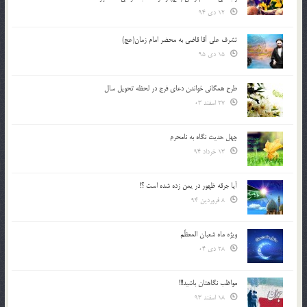
12 دی 94
تشرف علي آقا قاضي به محضر امام زمان(عج)
15 دی 95
طرح همگانی خواندن دعای فرج در لحظه تحویل سال
27 اسفند 03
چهل حدیث نگاه به نامحرم
13 خرداد 94
آیا جرقه ظهور در یمن زده شده است ؟!
8 فروردین 94
ویژه ماه شعبان المعظّم
28 دی 04
مواظب نگاهتان باشید!!!
18 اسفند 93