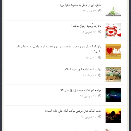
خاطره ای از توسل به حضرت زهرا(س)
23 خرداد 94
تجارت پُرسود ازدواج موقت !
16 شهریور 04
براي اينكه دل پدر و مادر را به دست آوريم و هميشه از ما راضي باشند چكار بايد
بكنيم؟
23 تیر 95
زیارت نامه امام صادق علیه السلام
28 مرداد 95
مراسم شهادت امام صادق (ع) سال 93
10 فروردین 94
جذب کمک های مردمی موکب امام علی علیه السلام
11 شهریور 96