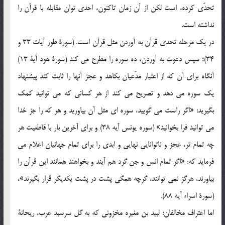
تحدّي كرده، است لكن از آن زمان تاكنون، احدي توان مقابله با قرآن را
نداشته است.
در يك مرحله تحدي قرآن به آوردن مثل قرآن است. (سورة طور آيات 33 و
34)؛ سپس دعوت به آوردن، ده سوره را مطرح مي كند (سورة هود آية 13)
آنگاه براي آن كه از اعتبار مدّعيان بكاهد و عجز آنها را ثابت كند پيشنهاد
يك سوره مي دهد و تصريح مي كند از هر كساني كه مي توانيد كمك
بگيريد: «اگر راست مي گوييد، سوره اي مثل آن بياوريد و هر كه را جز خدا
مي توانيد فرا بخوانيد» (سوره يونس آيه 38) و براي آخرين بار با قاطعيت هر
چه تمام تر، عجز و ناتوانايي نهايي و ابدي را براي تمام جهانيان اعلام مي
فرمايد كه: «اگر تمام انس و جن گرد هم آيند و بخواهند همانند اين قرآن را
بياورند، هرگز نمي توانند، گرچه همگي پشت در پشت يكديگر قرار بگيرند»،
(سورة اسراء آيه 88).
اما اعتراف مخالفان: لبيد بن مغيره مخزوني كه به گل سرسبد عرب، ريحانة