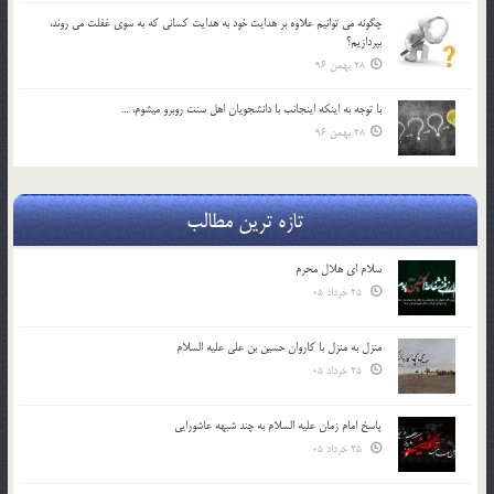
چگونه مي توانيم علاوه بر هدايت خود به هدايت كساني كه به سوي غفلت مي روند،
بپردازيم؟
28 بهمن 96
با توجه به اينكه اينجانب با دانشجويان اهل سنت روبرو مي‎شوم، …
28 بهمن 96
تازه ترین مطالب
سلام ای هلال محرم
25 خرداد 05
منزل به منزل با کاروان حسین بن علی علیه السلام
25 خرداد 05
پاسخ امام زمان علیه السلام به چند شبهه عاشورایی
25 خرداد 05