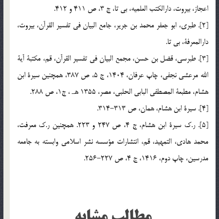
اعجاز، بيروت، دارالكتب العلميه، بي تا، ج 3، ص 411 و 412.
[2]. طبري، ابو جعفر محمد بن جرير، جامع البيان في تفسير القرآن، بيروت،
دارالمعرفة، بي تا.
[3]. طبرسي، قضل بن حسن، مجمع البيان في تفسير القرآن، قم، مكتبة آية
الله مرعشي نجفي، چاپ عرفان، 1404، ج 5، ص 387، همچنين سيرة ابن
هشام، مطبعة المصطفي البابي الحلبي، مصر، 1355 هـ ، ج1، ص 288.
[4]. سيرة ابن هشام، همان، ص 313-314.
[5]. ر.ك سيرة ابن هشام، ج 4، ص 247 و 223. همچنين ر.ك معرفت،
محمد هادي، التمهيد، قم، انتشارات مؤسسه نشر اسلامي وابسته به جامعه
مدرسين، چاپ دوم، 1416، ج 4، ص 227-256.
مطالب مشابه