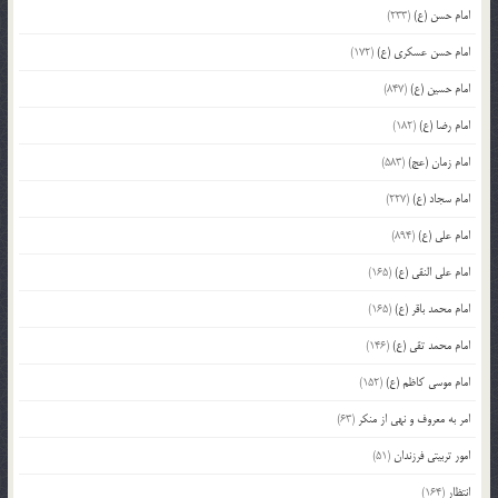
امام حسن (ع)
(233)
امام حسن عسکری (ع)
(172)
امام حسین (ع)
(847)
امام رضا (ع)
(182)
امام زمان (عج)
(583)
امام سجاد (ع)
(227)
امام علی (ع)
(894)
امام علی النقی (ع)
(165)
امام محمد باقر (ع)
(165)
امام محمد تقی (ع)
(146)
امام موسی کاظم (ع)
(152)
امر به معروف و نهی از منکر
(63)
امور تربیتی فرزندان
(51)
انتظار
(164)