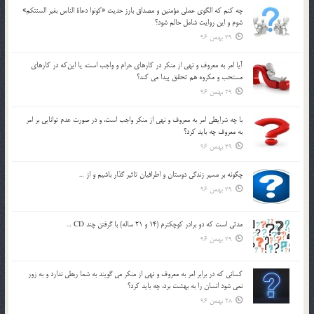
چه كنم كه الگوي عملي مؤمنين و مصداق بارز حديث «كونوا دعاة الناس بغير السنتكم»
شوم و اين روايت شامل حالم شود؟
29 بهمن 96
آيا امر به معروف و نهي از منكر در كارهاي حرام و واجب است، يا اين‌كه در كارهاي
مستحب و مكروه هم تحقق پيدا مي كند؟
29 بهمن 96
با چه شرايطي امر به معروف و نهي از منکر واجب است، و در صورت عدم توانايي بر امر
به معروف چه بايد کرد؟
29 بهمن 96
چگونه بر مسير زندگي دوستان و اطرافيان تاثير گذار باشيم و از …
29 بهمن 96
مدتي است كه دو برادر كوچكترم (14 و 21 ساله) با گرفتن چند CD …
29 بهمن 96
كساني كه در برابر امر به معروف و نهي از منكر مي گويند به شما ربطي ندارد و به زور
نمي شود انسان را به بهشت برد، چه بايد كرد؟
28 بهمن 96