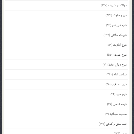
سوالات و شبهات
(420)
سیر و سلوک
(274)
شب های قدر
(46)
شبهات اخلاقی
(217)
شرح احادیث
(51)
شرح حدیث
(550)
شرح دیوان حافظ
(11)
شناخت امام
(440)
شهید دستغیب
(38)
شیخ مفید
(42)
شیعه شناسی
(69)
صحیفه سجادیه
(4)
طب سنتی و گیاهی
(147)
ظهور
(334)