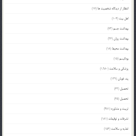
انتظار از دیدگاه شخصیت ها
(17)
اهل بیت
(104)
بهداشت جسم
(73)
بهداشت روان
(26)
بهداشت محیط
(18)
بودائیسم
(15)
پزشکی و سلامت
(1,980)
پند خوبان
(129)
تحصیل
(62)
تحصیل
(65)
تربیت و مشاوره
(481)
تشرفات و توقیعات
(181)
تغذیه و سلامت
(156)