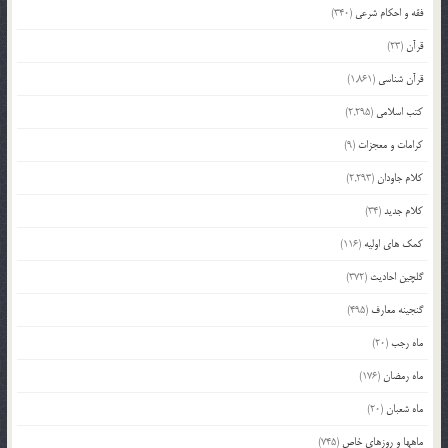
فقه و احکام شرعی
(340)
قرآن
(23)
قرآن شناسی
(1,861)
کتب اسلامی
(2,295)
کرامات و معجزات
(9)
کلام جاودان
(2,293)
کلام جدید
(34)
کمک های اولیه
(116)
گلچین احادیث
(372)
گنجینه معارف
(495)
ماه رجب
(20)
ماه رمضان
(176)
ماه شعبان
(20)
ماهها و روزهای خاص
(745)