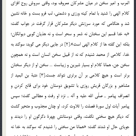
العرب و امير سخن در ميان مشركان معروف بود، وقتي سروش روح افزاي
كلام الهي را شنيد با تمام كينه ورزي و دشمني، لب فرو بست و خانه نشين
شد و هنگامي كه مورد سرزنش ديگر مشركان قرار گرفت در جواب گفت:
«به خدا قسم اين سخنان نه شعر و سحر است و نه هذيان گويي ديوانگان؛
بلكه اين گفته ها از كلام الهي است».[2] در جايي ديگر مي گويد: سوگند به
خدا، كلامي از محمد شنيدم كه نه از قبيل سخن انسان است و نه همچون
سخن جن، همانا كلام او بسيار شيرين و زيباست … سخن او از ديگر سخنان
برتر است و هيچ كلامي بر آن برتري نتواند جست.[3] عتبة بن البعيد از
مشاهير و بزرگان قريش روزي با تشويق دوستان خود براي قانع كردن و
انصراف پيامبر ـ صلّي الله عليه و آله ـ نزد او رفت و مطالبي گفت؛ سپس
پيامبر آيات اول سورة فصلت را تلاوت كرد، او چنان مجذوب و متحير گشت
كه ديگر هيچ سخني نگفت، وقتي دوستانش چهرة دگرگون او را ديدند و
جوياي حال او شدند گفت: «همانا من سخني را شنيدم كه سوگند به خدا نه