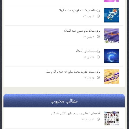
ویژه نامه میلاد سه خورشید دشت کربلا
2 بهمن 04
ویژه میلاد امام حسین علیه السلام
2 بهمن 04
ویژه ماه شعبان المعظّم
28 دی 04
ویژه مبعث حضرت محمد صلی الله علیه و اله و سلم
25 دی 04
مطالب محبوب
نمادهای شیطان پرستی در بازی کلش آف کلنز
11 مرداد 94