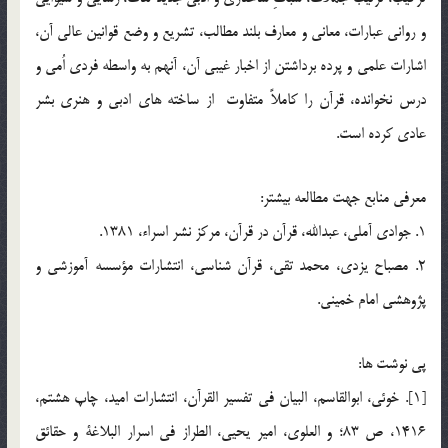
و رواني عبارات، معاني و معارف بلند مطالب، تشريع و وضع قوانين عالي آن،
اشارات علمي و پرده برداشتن از اخبار غيبي آن، آنهم به واسطه فردي اُمي و
درس نخوانده، قرآن را كاملاً متفاوت از ساخته هاي ادبي و هنري بشر
عادي كرده است.
معرفي منابع جهت مطالعه بيشتر:
1. جوادي آملي، عبدالله، قرآن در قرآن، مركز نشر اسراء، 1381.
2. مصباح يزدي، محمد تقي، قرآن شناسي، انتشارات مؤسسه آموزشي و
پژوهشي امام خميني.
پي نوشت ها:
[1]. خوئي، ابوالقاسم، البيان في تفسير القرآن، انتشارات اميد، چاپ هشتم،
1416، ص 83؛ و العلوي، امير يحيي، الطراز في اسرار البلاغة و حقائق