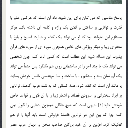
پاسخ مناسبي كه مي توان براي اين شبهه داد آن است كه هركس علم يا
قدرت و توانايي بر ساختن و گفتن يك واژه و كلمه اي داشته باشد هرگز
مستلزم اين نخواهد بود كه او مي تواند يك كلام و عبارت فصيح و بليغ با
محتواي زيبا و ديگر ويژگي هاي خاص همچون سوره اي از سوره هاي قرآن
بياورد. اين مسأله شبيه اين مطلب است كه كسي ادعا كند، چون شخصي
مي تواند يك يا چند آجر را در ساختماني روي هم بگذارد پس حتماً مي تواند
يك آپارتمان بلند و محكم را، با ساخت و ساز مهندسي خاص خودش بسازد.
يا مانند آن است كه گفته شود، همة كساني كه به لغت عرب آگاهند، توانايي
بر ايراد سخنراني و سرودن قصائد و اشعار زيبا را با آن فنون و قواعد خاص
خودش دارد.[1] بديهي است كه هيچ عاقلي همچون ادعايي را قبول نمي
كند؛ چرا كه بين اين دو توانايي فاصلة فراواني است بايد آنها را از هم
تفكيك كرد. افزون بر آن خود بزرگان صاحب سخن و اديبان عرب عصر