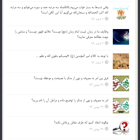
وقتي شب‌ها به بستر خواب مي‌روم بلافاصله سه مرتبه حمد و سوره مي‌خوانم و سه مرتبه
الله اكبر، الحمدالله و سبحان‌الله مي‌گويم آيا اين كافي است؟
2 اسفند 96
وظايف ما در زمان غيبت امام زمان (عج) چيست؟ علائم ظهور چيست؟ و منابعي را
جهت مطالعه معرفي نماييد؟
2 اسفند 96
با توجه به كلام امير المؤمنين (ع): «اوصيكم بتقوي الله و نظم …
2 اسفند 96
فرق بين امر به معروف و نهي از منكر با نصيحت و موعظه چيست؟
29 بهمن 96
امر به معروف و نهي از منكر را توضيح داده و مراحل آن را نام ببريد؟
29 بهمن 96
چگونه انتقاد كنيم كه طرف مقابل پرخاش نكند؟
29 بهمن 96