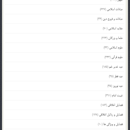
عبادات اسلامی
(627)
عبادات و فروع دین
(34)
عقاید اسلامی
(70)
علما و بزرگان
(224)
علوم اسلامی
(43)
علوم قرآنی
(343)
عید غدیر خم
(185)
عید فطر
(35)
عید نوروز
(45)
غیبت امام
(291)
فضایل اخلاقی
(183)
فضایل و رذایل اخلاقی
(168)
فضایل و ویژگی ها
(10)