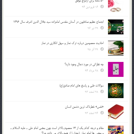
50 نکته برای ازدواج موفق
16 فروردین 94
اجتماع عظیم صادقیون در آستان مقدس امامزاده سید جلال الدین اشرف سال 1396
29 تیر 96
احادیث معصومین درباره ترک نماز و سهل انگاری در نماز
29 آذر 95
چه نظراتی در مورد دجال وجود دارد؟
28 مرداد 94
سوالات طبی و پاسخ های امام صادق(ع)
28 اسفند 93
«نفس» خطرناک ترین دشمن انسان
26 اسفند 93
مقام و درجه كدام يك از 14 معصوم بالاتر است چون بعضي امام علي ـ عليه السلام ـ
و بعضي ها امام زمان (عج) را از همه بالاتر مي دانند چرا؟