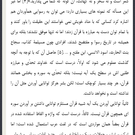
شعر است و نه سحر و نه كهانت، آن گونه كه شما مي پنداريد.»[4] اما غير
اين مسأله كه نمونه هاي بسياري دارد؛ مي توان به رسوايي همآوردان هم
اشاره كرد كساني كه با عناد خويش نمي خواستند اين حقيقت را باور كنند و
با تمام توان دست به مبارزه با قرآن زدند؛ اما نه تنها موفق نشدند؛ بلكه براي
هميشه در تاريخ رسوا و مفتضح شدند، افرادي چون مسيلمة كذاب، سجاع
بنت الحارث، اسود الانسي، ابن مقنع و … .[5] حاصل آن كه با توجه به آنچه
گذشت معلوم مي شود كه اولاً، درست است كه خداوند تحدّي و مبارزه
طلبي اش در سطح يك آيه نيست؛ بلكه تحدّي به سوره و بخشي همانند
قرآن، هر چند بسيار کوچک است؛ لكن بشر هرگز توانايي آوردن مثل آن را
نداشته است و نخواهد داشت.
ثانياً: توانايي آوردن يك آيه شبيه قرآن مستلزم توانايي داشتن بر آوردن سوره
اي همچون قرآن نيست. ثالثاً، درست است كه واژه و الفاظ استفاده شده در
قرآن بعضاً همان مواردي است كه در لغت عرب استعمال شده است؛ اما
تركيب، ترتيب جملات، سبكِ ساختاري و ادبي جديد لغات، رسايي و شيوايي