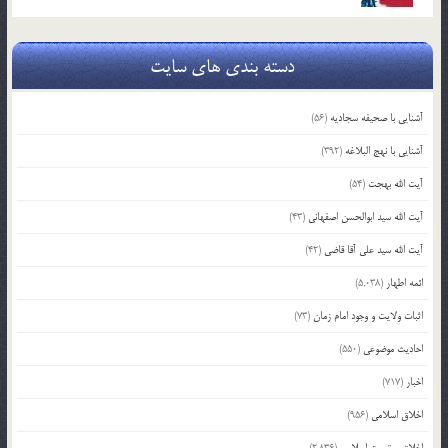
دسته بندی های سایت
آشنایی با صحیفه سجادیه
(56)
آشنایی با نهج البلاغه
(392)
آیت الله بهجت
(54)
آیت الله سید ابوالحسن اصفهانی
(43)
آیت الله سید علی آقا قاضی
(42)
ائمه اطهار
(5,038)
اثبات ولایت و وجود امام زمان
(73)
احادیث موضوعی
(550)
اخبار
(717)
اخلاق اسلامی
(956)
اخلاق و تربیت اسلامی
(2,836)