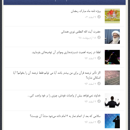
ویژه نامه ماه مبارک رمضان
9 اسفند 03
حضرت آیت الله العظمی نوری همدانی
18 اردیبهشت 98
لطفا در زمينه اهميت شب‌زنده‌داري وموانع آن توضيحاتي بفرماييد.
2 اسفند 96
اگر تأثير ترجمه قرآن براي من بيشتر باشد آيا مي توانم فقط ترجمه آن را بخوانم؟ آيا
اشكالي ندارد؟
2 اسفند 96
خداوند نمي‌خواهد بيش از واجبات خودش، چيزي را بر خود واجب كني…
2 اسفند 96
سلامي كه بعد از اتمام نماز به 3 امام داده مي‌شود منشأ آن چيست؟
2 اسفند 96