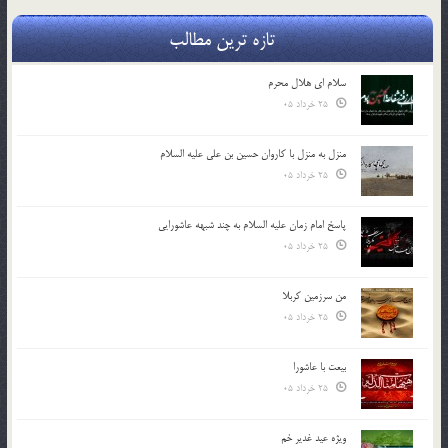
تازه ترین مطالب
سلام ای هلال محرم
25 خرداد 05
منزل به منزل با کاروان حسین بن علی علیه السلام
25 خرداد 05
پاسخ امام زمان علیه السلام به چند شبهه عاشورایی
25 خرداد 05
من سرزمین کربلا
25 خرداد 05
بیعت با عاشورا
25 خرداد 05
ویژه عید غدیر خم