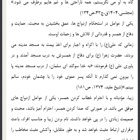
گاه به او می نگریستم، همه ناراحتی ها و غم هایم برطرف می شود.»
(مجلسی،1404ق،ج43،ص134)
یکی از عوامل در استحکام ازدواج ها، عمق بخشیدن به محبت، حمایت و
دفاع از همسر و قدردانی از تلاش ها و زحمات اوست.
زمانی که علی(ع) را با اکراه و اجبار برای اخذ بیعت به مسجد مدینه می
بردند، حضرت زهرا (ع) برای دفاع از همسرش به درب مسجد آمدند و در
یاوری علی (ع) فرمودند: «به خدا سوگند ای سلمان، از درب مسجد مدینه پا
را بیرون نمی گذارم تا آنکه پسر عموی خود را با چشمان خودم، سالم
ببینم.»(شیخ مفید، 1374، ص181)
زیبا، مؤدبانه و با احترام خطاب کردن همسر، یکی از عوامل ازدواج های
موفق می باشد. در صورتی که صدا کردن همسر، احترام آمیز باشد، محبت و
صمیمت زیادی را در پی خواهد داشت. نام بردن زیبا و مناسب افراد، باعث
برقراری ارتباط مثبت خواهد شد و به طور متقابل، واکنش مثبت مخاطب را