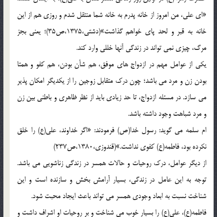
«ای علی، من امروز از خانه پدرم به خانه شما منتقل شدم و روزی هم از این
خانه به قبر و لحد پای خواهم گذاشت»(دشتی،1375،ص35)؛ یعنی بجز
مرگ، چیزی نمی تواند در زندگی آنها خللی وارد کند.
یکی از عوامل مهم در ازدواج های موفق، هم شأن بودن، هم کفو و همتا
بودن زن و مرد می باشد؛ چون درک متقابل زوجین را از یکدیگر امکان پذیر
می سازد. در مسئله ازدواج، تا حد زیادی باید از نظر ظاهری و باطنی بین زن
و مرد شباهت وجود داشته باشد.
ام سلمه می گوید: رسول خدا(ص) فرمودند: «اگر خداوند، علی(ع) را خلق
نکرده بود، فاطمه(ع) کفوی نداشت.»(قندوزی،1380،ص237)
از دیگر عوامل، درک روحیات و حالات همسر در زندگی زناشویی می باشد.
توجه به این عامل در زندگی، بسیار آرامش بخش و سازنده است و این
شناخت نسبت به ابعاد وجودی همسر می تواند باعث ایجاد محبت شود.
فاطمه(ع)، علی(ع) را بسیار خوب می شناخت و بر روحیات او اشراف داشت و