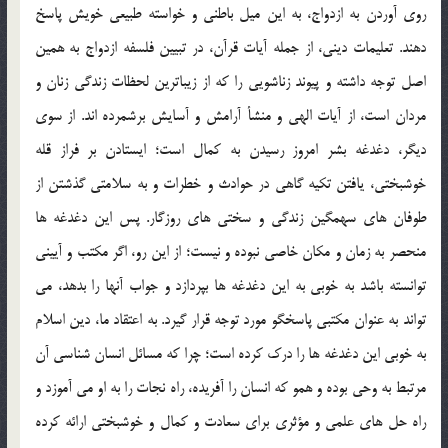
روی آوردن به ازدواج، به این میل باطنی و خواسته طبیعی خویش پاسخ
دهند. تعلیمات دینی، از جمله آیات قرآن، در تبیین فلسفه ازدواج به همین
اصل توجه داشته و پیوند زناشویی را که از زیباترین لحظات زندگی زنان و
مردان است، از آیات الهی و منشأ آرامش و آسایش برشمرده اند. از سوی
دیگر، دغدغه بشر امروز رسیدن به کمال است؛ ایستادن بر فراز قله
خوشبختی، یافتن تکیه گاهی در حوادث و خطرات و به سلامتی گذشتن از
طوفان های سهمگین زندگی و سختی های روزگار. پس این دغدغه ها
منحصر به زمان و مکان خاصی نبوده و نیست؛ از این رو، اگر مکتب و آیینی
توانسته باشد به خوبی به این دغدغه ها بپردازد و جواب آنها را بدهد، می
تواند به عنوان مکتبی پاسخگو مورد توجه قرار گیرد. به اعتقاد ما، دین اسلام
به خوبی این دغدغه ها را درک کرده است؛ چرا که مسائل انسان شناسی آن
مرتبط به وحی بوده و همو که انسان را آفریده، راه نجات را به او می آموزد و
راه حل های علمی و مؤثری برای سعادت و کمال و خوشبختی ارائه کرده