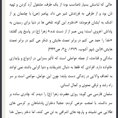
حالی که لباسش بسیار نامناسب بود؛ از یک طرف، مشغول آرد کردن و تهیه
نان بود و از طرفی به فرزندش شیر می داد. پیامبر (ص) با چشمان پر از
اشک به ایشان فرمودند: «دخترم این گونه تلخی ها در دنیا برای رسیدن به
پاداش اخروی است؛ پس صبر از از دست نده.» زهرا (ع) در پاسخ پدر گفتند:
«خدا را حمد می کنم در برابر نعمت هایش و شکر می کنم در برابر نعمت
هایش.»(ابن شهر آشوب، 1379، ج3، ص343)
سادگی و قناعت، از جمله عواملی است که تأثیر بسزایی در ازدواج و پایداری
خانواده دارد. افرادی که فقط به دنبال تشریفات و دنیا گرایی باشند نمی توانند
به اهداف والایی در زندگی دست یابند؛ چون این عوامل، موانعی است بر سر
راه رشد و ترقی معنوی و کمال انسانی.
سلمان فارسی می گوید: روزی حضرت زهرا (ع) را دیدم که چادری ساده بر
سر داشت. با تعجب عرض کردم: عجبا! دختران پادشاهان بر کرسی های
طلایی می نشینند و پارچه های اشرافی به تن می کنند، اما دختر رسول خدا