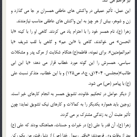
نیز فراهم می کند.
این عمل، تأثیر عمیقی در واکنش های عاطفی همسران بر جا می گذارد و
زن و شوهر، بیش از هر چیز به این واکنش های عاطفی مناسب نیازمندند.
زهرا (ع)، نام همسر خود را با احترام یاد می کردند. گاهی او را با کینه «ابا
الحسن» می خواندند، گاهی با «ابن عم» و گاهی با لقب شریف «یا
امیرالمؤمنین». برای نمونه، فاطمه(ع) هنگام شکایت از مرگ پدر و مشکلات
سیاسی، همسرش را این گونه مورد خطاب قرار می دهد: «یا ابن ابی
طالب»(مجلسی، 1404ق، ج8، ص125) و با این خطاب، متذکر نسبت علی
(ع) با پیامبر (ص) می شود.
از دیگر عوامل در تحکیم خانوده، تشویق همسر به انجام کارهای خیر است.
زوجین باید همواره یکدیگر را به کمالات و کارهای نیک تشویق نماید؛ چون
تأثیر مثبت آن به زندگی مشترک بر می گردد.
زهرا (ع)، آن قدر با علی (ع) در خیرات و حسنات، هماهنگ بودند که علی (ع)
بعد از وفات وی فرمودند: «وقتی رسول خدا (ص) از دنیا رفت، من یک رکن