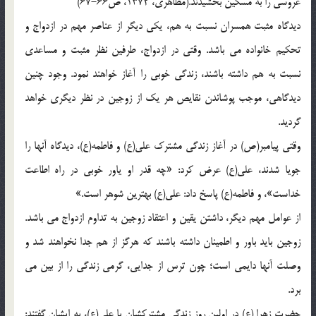
عروسی را به مسکین بخشیدند.(مظاهری، 1372، ص66-67)
دیدگاه مثبت همسران نسبت به هم، یکی دیگر از عناصر مهم در ازدواج و
تحکیم خانواده می باشد. وقتی در ازدواج، طرفین نظر مثبت و مساعدی
نسبت به هم داشته باشند، زندگی خوبی را آغاز خواهند نمود. وجود چنین
دیدگاهی، موجب پوشاندن نقایص هر یک از زوجین در نظر دیگری خواهد
گردید.
وقتی پیامبر(ص) در آغاز زندگی مشترک علی(ع) و فاطمه(ع)، دیدگاه آنها را
جویا شدند، علی(ع) عرض کرد: «چه قدر او یاور خوبی در راه اطاعت
خداست»، و فاطمه(ع) پاسخ داد: علی(ع) بهترین شوهر است.»
از عوامل مهم دیگر، داشتن یقین و اعتقاد زوجین به تداوم ازدواج می باشد.
زوجین باید باور و اطمینان داشته باشند که هرگز از هم جدا نخواهند شد و
وصلت آنها دایمی است؛ چون ترس از جدایی، گرمی زندگی را از بین می
برد.
حضرت زهرا (ع) در اولین روز زندگی مشترکشان با علی(ع)، به ایشان گفتند: