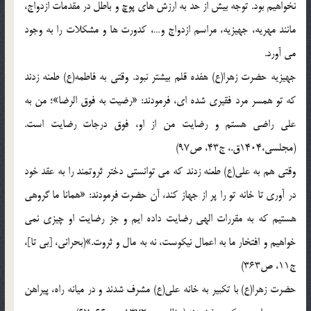
نخواهیم بود. توجه بیش از حد به ارزش های پوچ و باطل در مقدمات ازدواج،
مانند مهریه، جهیزیه، مراسم ازدواج و…، کدورت ها و مشکلات را به وجود
می آورد.
جهیزیه حضرت زهرا(ع) هفده قلم بیشتر نبود. وقتی به فاطمه(ع) طعنه زدند
که تو همسر مرد فقیری شده ای، فرمودند: «رضیت به فوق الرضا»؛ من به
علی راضی هستم و رضایت من از او، فوق درجات رضایت است.
(مجلسی،1404ق.، ج43، ص97)
وقتی هم به علی(ع) طعنه زدند که می توانستی دختر ثروتمند را به عقد خود
در آوری تا خانه تو را پر از جهاز کند، آن حضرت فرمودند: «همانا ما گروهی
هستیم که به مقررات الهی رضایت داده ایم و جز رضایت او چیزی نمی
خواهیم و افتخار ما به اعمال نیکوست، نه به مال و ثروت.»(بحرانی، [بی تا]،
ج11، ص363)
حضرت زهرا(ع) با تکبیر به خانه علی(ع) مشرف شدند و در میانه راه، پیراهن