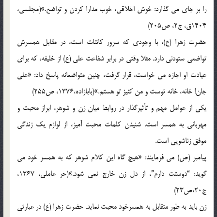
را بر جای می گذارد: خوش اخلاقی، خوب مدارا کردن و تواضع.»(مجلسی،
1404ق، ج2، ص205)
حضرت زهرا (ع)، با وجودی که سرور کائنات است، در مقابل همسرش
تواضعی ستودنی دارد. مثلا وقتی در برابر شفاعت علی (ع) از خلیفه، که برای
عیادت او اجازه می خواست، قرار گرفت، چنین متواضعانه پاسخ داد: «علی
جان! خانه، خانه توست و من کنیز تو هستم.»(بابازاده،1376، ص255)
یکی از عوامل مهم و تأثیرگذار در روابط میان زن و شوهر، ابراز محبت و
مهربانی به همسر است. شنیدن کلمات محبت آمیز، از لوازم یک زندگی
موفق زناشویی است.
پیامبر (ص) می فرمایند: «هیچ گاه این کلام شوهر که به همسر خود می
گوید: “دوستت دارم”، از دل زن خارج نمی شود.»(حر عاملی، 1367،
ج20،ص23)
زن باید به طور متقابل به همسرخود محبت نماید. حضرت زهرا (ع) در عبارتی