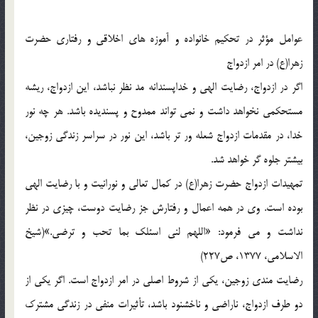
عوامل مؤثر در تحکیم خانواده و آموزه های اخلاقی و رفتاری حضرت
زهرا(ع) در امر ازدواج
اگر در ازدواج، رضایت الهی و خداپسندانه مد نظر نباشد، این ازدواج، ریشه
مستحکمی نخواهد داشت و نمی تواند ممدوح و پسندیده باشد. هر چه نور
خدا، در مقدمات ازدواج شعله ور تر باشد، این نور در سراسر زندگی زوجین،
بیشتر جلوه گر خواهد شد.
تمهیدات ازدواج حضرت زهرا(ع) در کمال تعالی و نورانیت و با رضایت الهی
بوده است. وی در همه اعمال و رفتارش جز رضایت دوست، چیزی در نظر
نداشت و می فرمود: «اللهم لنی اسئلک بما تحب و ترضی.»(شیخ
الاسلامی، 1377، ص227)
رضایت مندی زوجین، یکی از شروط اصلی در امر ازدواج است. اگر یکی از
دو طرف ازدواج، ناراضی و ناخشنود باشد، تأثیرات منفی در زندگی مشترک