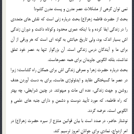
نمی توان گرهی از مشکلات عصر مدرن و پست مدرن گشود!
بحث از حضرت فاطمه زهرا(ع) بحث درباره زنی است که نقش های متعددی
را در زندگی ایفا کرده و با اینکه عمری محدود وکوتاه داشت و دوران زندگی
اش بسیار اندک بود، ولی تاریخ حیاتش به گونه ای است که هر ورقی از آن
برای ما و آیندگان درس زندگی است. آن بزرگوار تنها به عصر خود تعلق
نداشت، بلکه الگویی جاویدان برای همه عصرهاست.
بحث درباره حضرت زهرا و معرفی زندگی اش برای همگان راه گشاست؛ زیرا
در عصر ما گسیختگی عقاید و ایدئولوژی هاست، برای به دست آوردن هدف
روشن و جهت زندگی، عده ای مات و مبهوتند. در چنین شرایطی، چه بهتر
که راه فاطمه، که مورد تأیید دوست و دشمن و دارای جنبه های علمی و
الگویی است، عرضه گردد.
نوشتار حاضر، در صدد است با بیان قوانین منتزع از سیره حضرت زهرا(ع) در
امر ازدواج، نمادی برای جوانان امروز ترسیم کند.