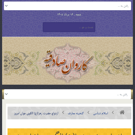
جمعه , 16 مرداد 1405
اسلام شناسی
گنجینه معارف
ازدواج حضرت زهرا(ع) الگوی جوان امروز