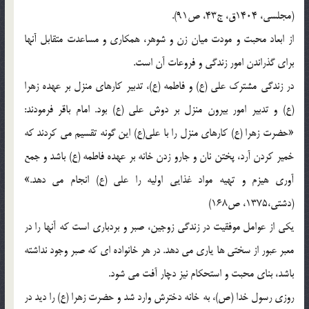
(مجلسی، 1404ق، ج43، ص91).
از ابعاد محبت و مودت میان زن و شوهر، همکاری و مساعدت متقابل آنها
برای گذراندن امور زندگی و فروعات آن است.
در زندگی مشترک علی (ع) و فاطمه (ع)، تدبیر کارهای منزل بر عهده زهرا
(ع) و تدبیر امور بیرون منزل بر دوش علی (ع) بود. امام باقر فرمودند:
«حضرت زهرا (ع) کارهای منزل را با علی(ع) این گونه تقسیم می کردند که
خمیر کردن آرد، پختن نان و جارو زدن خانه بر عهده فاطمه (ع) باشد و جمع
آوری هیزم و تهیه مواد غذایی اولیه را علی (ع) انجام می دهد.»
(دشتی،1375، ص168)
یکی از عوامل موفقیت در زندگی زوجین، صبر و بردباری است که آنها را در
معبر عبور از سختی ها یاری می دهد. در هر خانواده ای که صبر وجود نداشته
باشد، بنای محبت و استحکام نیز دچار آفت می شود.
روزی رسول خدا (ص)، به خانه دخترش وارد شد و حضرت زهرا (ع) را دید در