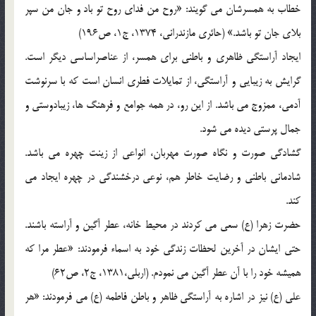
خطاب به همسرشان می گویند: «روح من فدای روح تو باد و جان من سپر
بلای جان تو باشد.» (حائری مازندرانی، 1374، ج1، ص196)
ایجاد آراستگی ظاهری و باطنی برای همسر، از عناصراساسی دیگر است.
گرایش به زیبایی و آراستگی، از تمایلات فطری انسان است که با سرنوشت
آدمی، ممزوج می باشد. از این رو، در همه جوامع و فرهنگ ها، زیبادوستی و
جمال پرستی دیده می شود.
گشادگی صورت و نگاه صورت مهربان، انواعی از زینت چهره می باشد.
شادمانی باطنی و رضایت خاطر هم، نوعی درخشندگی در چهره ایجاد می
کند.
حضرت زهرا (ع) سعی می کردند در محیط خانه، عطر آگین و آراسته باشند.
حتی ایشان در آخرین لحظات زندگی خود به اسماء فرمودند: «عطر مرا که
همیشه خود را با آن عطر آگین می نمودم. (اربلی،1381، ج2، ص62)
علی (ع) نیز در اشاره به آراستگی ظاهر و باطن فاطمه (ع) می فرمودند: «هر