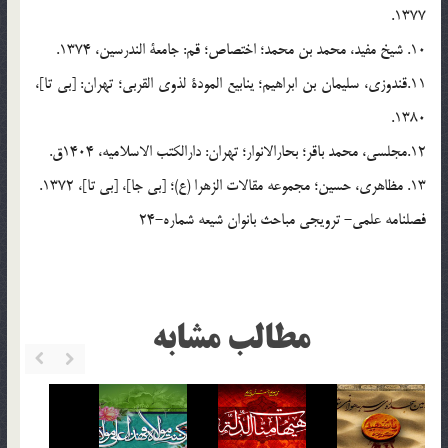
1377.
10. شیخ مفید، محمد بن محمد؛ اختصاص؛ قم: جامعة الندرسین، 1374.
11.قندوزی، سلیمان بن ابراهیم؛ ینابیع المودة لذوی القربی؛ تهران: [بی تا]،
1380.
12.مجلسی، محمد باقر؛ بحارالانوار؛ تهران: دارالکتب الاسلامیه، 1404ق.
13. مظاهری، حسین؛ مجموعه مقالات الزهرا (ع)؛ [بی جا]، [بی تا]، 1372.
فصلنامه علمی- ترویجی مباحث بانوان شیعه شماره-24
مطالب مشابه