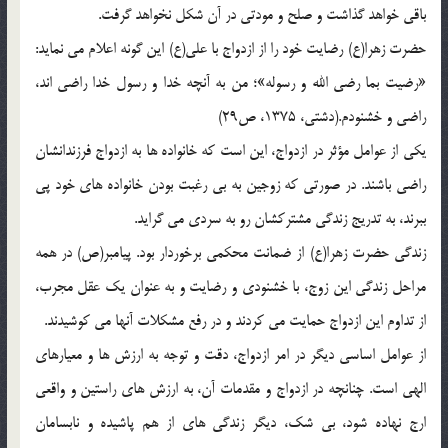
باقی خواهد گذاشت و صلح و مودتی در آن شکل نخواهد گرفت.
حضرت زهرا(ع) رضایت خود را از ازدواج با علی(ع) این گونه اعلام می نماید:
«رضیت بما رضی الله و رسوله»؛ من به آنچه خدا و رسول خدا راضی اند،
راضی و خشنودم.(دشتی، 1375، ص29)
یکی از عوامل مؤثر در ازدواج، این است که خانواده ها به ازدواج فرزندانشان
راضی باشند. در صورتی که زوجین به بی رغبت بودن خانواده های خود پی
ببرند، به تدریج زندگی مشترکشان رو به سردی می گراید.
زندگی حضرت زهرا(ع) از ضمانت محکمی برخوردار بود. پیامبر(ص) در همه
مراحل زندگی این زوج، با خشنودی و رضایت و به عنوان یک عقل مجرب،
از تداوم این ازدواج حمایت می کردند و در رفع مشکلات آنها می کوشیدند.
از عوامل اساسی دیگر در امر ازدواج، دقت و توجه به ارزش ها و معیارهای
الهی است. چنانچه در ازدواج و مقدمات آن، به ارزش های راستین و واقعی
ارج نهاده شود، بی شک، دیگر زندگی های از هم پاشیده و نابسامان