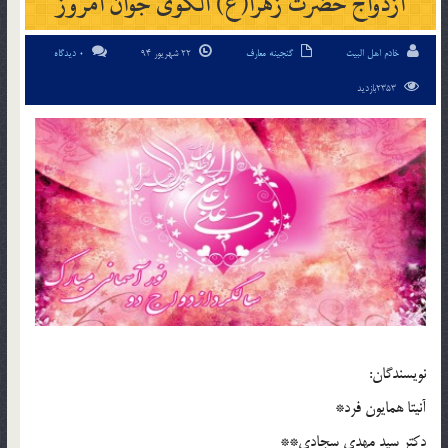
ازدواج حضرت زهرا(ع) الگوی جوان امروز
خادم اهل البیت
گنجینه معارف
22 شهریور 94
0 دیدگاه
2353بازدید
نویسندگان:
آنیتا همایون فرد*
دکتر سید مهدی سجادی**