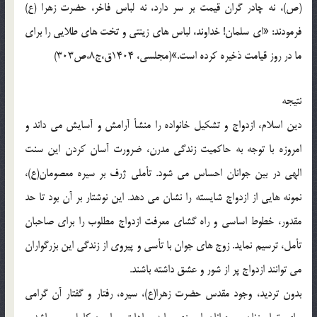
(ص)، نه چادر گران قیمت بر سر دارد، نه لباس فاخر، حضرت زهرا (ع)
فرمودند: «ای سلمان! خداوند، لباس های زینتی و تخت های طلایی را برای
ما در روز قیامت ذخیره کرده است.»(مجلسی، 1404ق،ج8،ص303)
نتیجه
دین اسلام، ازدواج و تشکیل خانواده را منشأ آرامش و آسایش می داند و
امروزه با توجه به حاکمیت زندگی مدرن، ضرورت آسان کردن این سنت
الهی در بین جوانان احساس می شود. تأملی ژرف بر سیره معصومان(ع)،
نمونه هایی از ازدواج شایسته را نشان می دهد. این نوشتار بر آن بود تا حد
مقدور، خطوط اساسی و راه گشای معرفت ازدواج مطلوب را برای صاحبان
تأمل، ترسیم نماید. زوج های جوان با تأسی و پیروی از زندگی این بزرگواران
می توانند ازدواج پر از شور و عشق داشته باشند.
بدون تردید، وجود مقدس حضرت زهرا(ع)، سیره، رفتار و گفتار آن گرامی