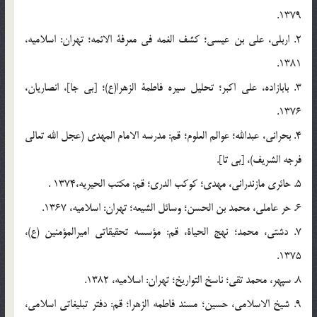
1379.
2. اربلی، علی بن عیسی؛ کشف الغمه فی معرفة الائمه؛ تهران: اسلامیه،
1381.
3. بابازاده، علی اکبر؛ تحلیل سیره فاطمة الزهرا(ع)؛ [بی جا]، انصاریان،
1376.
4. بحرانی، عبدالله؛ عوالم العلوم؛ قم: مدرسه الامام المهدی (عجل الله تعالی
فرجه الشریف)، [بی تا].
5. حائری مازندرانی، مهدی؛ کوکب الدری؛ قم: مکتب الحیریه،1374 .
6. حر عاملی، محمد بن الحسن؛ وسائل الشیعه؛ تهران: اسلامیه، 1367.
7. دشتی، محمد؛ نهج الحیاة، قم: مؤسسه تحقیقاتی امیرالمؤمنین (ع)،
1375.
8. سپهر، محمد تقی؛ ناسخ التواریخ؛ تهران: اسلامیه، 1382.
9. شیخ الاسلامی، حسین؛ مسند فاطمه الزهرا؛ قم: دفتر تبلیغاتی اسلامی،