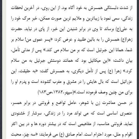
از شدت دلبستگی همسرش به خود آگاه بود. از این روی، در آخرین لحظات
زندگی، سعی نمود با زیباترین و ملایم ترین صورت ممکن، خبر مرگ خود را
به علی(ع) برساند تا وی در برابر شنیدن این خبر، از پای در نیاید. حضرت
زهرا(ع) همسرش را به بالین طلبید و عرض کرد: «پسر عموی من! سلام بر
شما، همانا این جبرئیل است که بر من سلام می کند.» پس از مدتی تأمل،
بیان داشت: «این میکائیل بود که همانند دوستش جبرئیل به من سلام
کرد.» زهرا (ع) پس از تأمل دیگری، به همسرش گفت: «به حقیقت، این
عزرائیل است که بال هایش را در مشرق و مغرب گشوده است و پدرم او را
برای من چنین وصف فرموده است.»(سپهر،1382،ص183)
در حسن معاشرت زن با شوهر، عامل تواضع و فروتنی در برابر همسر،
عنصری اساسی است که می تواند مرد را در زندگی، سرشار از خشنودی
نماید. فروتنی مناسب، از مفاهیمی است که در بیشتر دوره ها و در بین اکثر
اقوام و ملل، مورد احترام است. امام صادق (ع) می فرمایند: «سه چیز، محبت