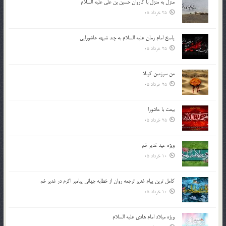
منزل به منزل با کاروان حسین بن علی علیه السلام
25 خرداد 05
پاسخ امام زمان علیه السلام به چند شبهه عاشورایی
25 خرداد 05
من سرزمین کربلا
25 خرداد 05
بیعت با عاشورا
25 خرداد 05
ویژه عید غدیر خم
10 خرداد 05
کامل ترین پیام غدیر ترجمه روان از خطابه جهانی پیامبر اکرم در غدیر خم
10 خرداد 05
ویژه میلاد امام هادی علیه السلام