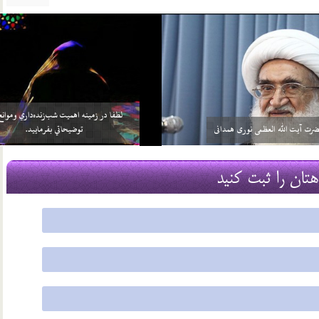
خواهد بيش از واجبات خودش، چيزي را
سلامي كه بعد از اتمام نماز به 3 امام داده مي‌شود منشأ
بر خود واجب كني…
آن چيست؟
2 اسفند 96
هتان را ثبت کنید