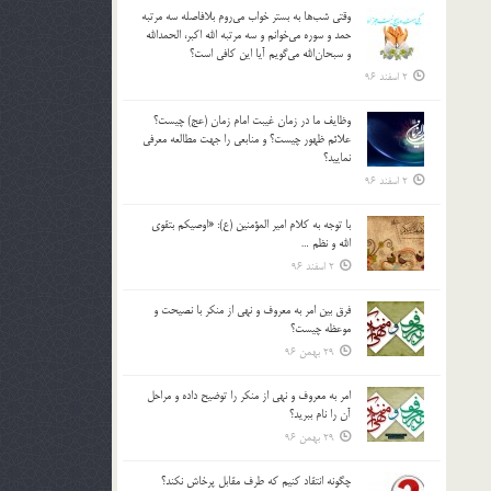
وقتي شب‌ها به بستر خواب مي‌روم بلافاصله سه مرتبه
حمد و سوره مي‌خوانم و سه مرتبه الله اكبر، الحمدالله
و سبحان‌الله مي‌گويم آيا اين كافي است؟
2 اسفند 96
وظايف ما در زمان غيبت امام زمان (عج) چيست؟
علائم ظهور چيست؟ و منابعي را جهت مطالعه معرفي
نماييد؟
2 اسفند 96
با توجه به كلام امير المؤمنين (ع): «اوصيكم بتقوي
الله و نظم …
2 اسفند 96
فرق بين امر به معروف و نهي از منكر با نصيحت و
موعظه چيست؟
29 بهمن 96
امر به معروف و نهي از منكر را توضيح داده و مراحل
آن را نام ببريد؟
29 بهمن 96
چگونه انتقاد كنيم كه طرف مقابل پرخاش نكند؟