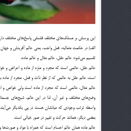
اين پرسش بر مسلك‌هاي مختلف فلسفي پاسخ‌هاي مختلف دارد ب
الف) در حكمت متعاليه، فعل واجب، يعني عالم آفرينش و جهان 
تقسيم مي‌شود: عالم عقل، عالم مثال و عالم ماده.
عالم عقل، عالمي است كه مجرد و منزه از ماده و اعراض و خواص
است. عالم عقل به عالمي كه از نظر ذات و فعل، مجرد از ماده ب
عالم مثال، عالمي است كه مجرد از ماده است ولي خواص و اشكال
وضع‌هاي مختلف و غير آن، لذا در اين عالم، شبح‌هاي جسماني 
واسطه ترتب وجودي كه ميانشان هست در پي يكديگر مي‌آيند نه 
بعضي ديگر، همانند حركت و تغيير در صور خيالي است.
عالم ماده همان عالم اجسام است كه همراه با مواد و صورت‌ها و