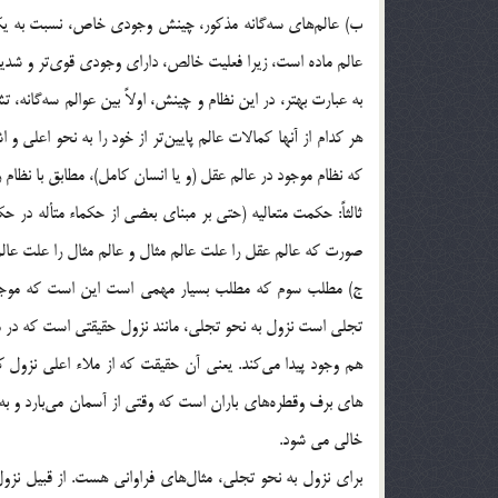
ب) عالم‌هاي سه‌گانه مذكور، چينش وجودي خاص، نسبت به يكد
عالم ماده است، زيرا فعليت خالص، داراي وجودي قوي‌تر و شد
به عبارت بهتر، در اين نظام و چينش، اولاً بين عوالم سه‌گانه، تش
هر كدام از آنها كمالات عالم پايين‌تر از خود را به نحو اعلي و ا
كه نظام موجود در عالم عقل (و يا انسان كامل)، مطابق با نظا
ثالثاً: حكمت متعاليه (حتي بر مبناي بعضي از حكماء متأله در حك
صورت كه عالم عقل را علت عالم مثال و عالم مثال را علت عالم 
ج) مطلب سوم كه مطلب بسيار مهمي است اين است كه موجود عق
تجلي است نزول به نحو تجلي، مانند نزول حقيقتي است كه در مر
هم وجود پيدا مي‌كند. يعني آن حقيقت كه از ملاء اعلي نزول كر
هاي برف وقطره‌هاي باران است كه وقتي از آسمان مي‌بارد و به زم
خالي مي شود.
براي نزول به نحو تجلي، مثال‌هاي فراواني هست. از قبيل نزول