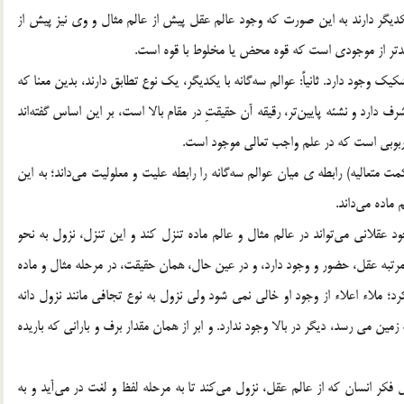
يگر دارند به اين صورت كه وجود عالم عقل پيش از عالم مثال و وي نيز پيش از
يدتر از موجودي است كه قوه محض يا مخلوط با قوه است.
كيك وجود دارد. ثانياً: عوالم سه‌گانه با يكديگر، يك نوع تطابق دارند، بدين معنا كه
شرف دارد و نشئه پايين‌تر، رقيقه آن حقيقتِ در مقام بالا است، بر اين اساس گفته‌اند
م ربوبي است كه در علم واجب تعالي موجود است.
مت متعاليه) رابطه ي ميان عوالم سه‌گانه را رابطه عليت و معلوليت مي‌داند؛ به اين
ماده مي‌داند.
لاني مي‌تواند در عالم مثال و عالم ماده تنزل كند و اين تنزل، نزول به نحو
تبه عقل، حضور و وجود دارد، و در عين حال، همان حقيقت، در مرحله مثال و ماده
د؛ ملاء اعلاء از وجود او خالي نمي شود ولي نزول به نوع تجافي مانند نزول دانه
ين مي رسد، ديگر در بالا وجود ندارد. و ابر از همان مقدار برف و باراني که باريده
 فكر انسان كه از عالم عقل، نزول مي‌كند تا به مرحله لفظ و لغت در مي‌آيد و به