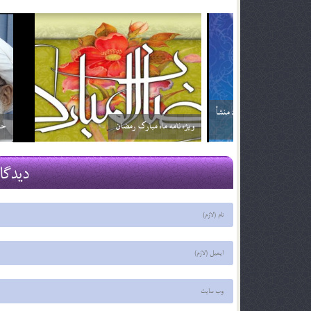
اگر تأثير ترجمه قرآن براي من بيشتر باشد آيا مي توانم
خداوند نمي‌
فقط ترجمه آن را بخوانم؟ آيا اشكالي ندارد؟
2 اسفند 96
2 اسفند 96
دیدگا