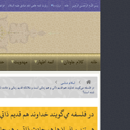
بِسْمِ اللَّـهِ الرَّحْمَـٰنِ الرَّحِيمِ
خانه
درباره ما
زیارت نامه خاص امام صادق علیه السلام
فراخو
خانه
کلام جاودان
ائمه اطهار
مهدویت
حد
اسلام شناسی
در فلسفه مي‌گويند خداوند هم قديم ذاتي و هم زماني است و ملائكه قديم زماني و حادث ذا
شده است؟
در فلسفه مي‌گويند خداوند هم قديم ذاتي
هستند و انسان‌ها هم حادث ذاتي و هم حاد