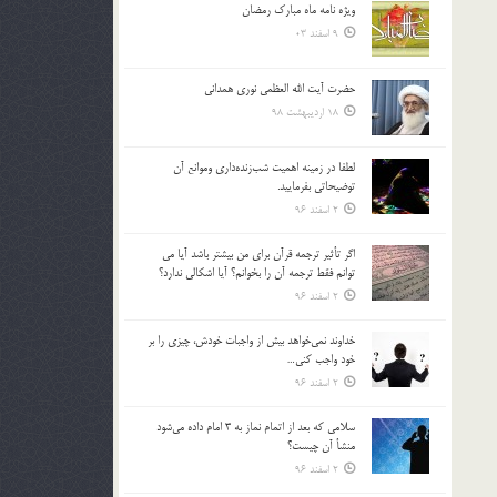
ویژه نامه ماه مبارک رمضان
بالا
9 اسفند 03
و
پایین
استفاده
حضرت آیت الله العظمی نوری همدانی
کنید.
18 اردیبهشت 98
لطفا در زمينه اهميت شب‌زنده‌داري وموانع آن
توضيحاتي بفرماييد.
2 اسفند 96
اگر تأثير ترجمه قرآن براي من بيشتر باشد آيا مي
توانم فقط ترجمه آن را بخوانم؟ آيا اشكالي ندارد؟
2 اسفند 96
خداوند نمي‌خواهد بيش از واجبات خودش، چيزي را بر
خود واجب كني…
2 اسفند 96
سلامي كه بعد از اتمام نماز به 3 امام داده مي‌شود
منشأ آن چيست؟
2 اسفند 96