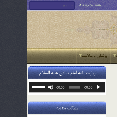
یکشنبه , 18 مرداد 1405
پزشکی و سلامت
زیارت نامه امام صادق علیه السلام
پخش‌کننده
برای
00:00
00:00
صوت
افزایش
یا
کاهش
صدا
مطالب مشابه
از
کلیدهای