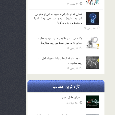
29 بهمن 96
كساني كه در برابر امر به معروف و نهي از منكر مي
گويند به شما ربطي ندارد و به زور نمي شود انسان را
به بهشت برد، چه بايد كرد؟
28 بهمن 96
چگونه مي توانيم علاوه بر هدايت خود به هدايت
كساني كه به سوي غفلت مي روند، بپردازيم؟
28 بهمن 96
با توجه به اينكه اينجانب با دانشجويان اهل سنت
روبرو مي‎شوم، …
28 بهمن 96
تازه ترین مطالب
سلام ای هلال محرم
25 خرداد 05