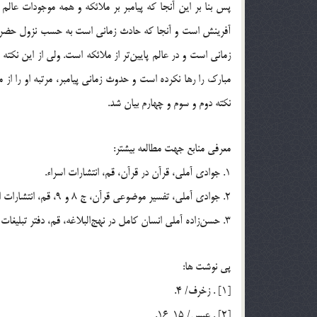
پس بنا بر اين آنجا كه پيامبر بر ملائكه و همه موجودات ع
آفرينش است و آنجا كه حادث زماني است به حسب نزول حضرتش 
زماني است و در عالم پايين‌تر از ملائكه است. ولي از اين نكته
مبارك را رها نكرده است و حدوث زماني پيامبر، مرتبه او را از
نكته دوم و سوم و چهارم بيان شد.
معرفي منابع جهت مطالعه بيشتر:
1. جوادي آملي، قرآن در قرآن، قم، انتشارات اسراء.
2. جوادي آملي، تفسير موضوعي قرآن، ج 8 و 9، قم، انتشارات اسراء.
3. حسن‌زاده آملي انسان كامل در نهج‌البلاغه، قم، دفتر تبليغات اسلامي.
پي نوشت ها:
[1] . زخرف/ 4.
[2] . عبس/ 15ـ16.