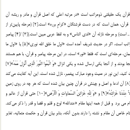
قرآن يك حقيقتي ذومراتب است «در مرتبه اعلي كه اصل قرآن و مادر و ريشه آن
است، وجود و حقيقت «لدي الله» دارد.[1] مرحله عليه و بالاي قرآن، همان است كه در دست فرشتگان «كرامٍ برره» است.[2] (مرحله پايين‌تر از
آن، مرحله نزول آن در قلب پيامبر اسلام ـ صلي الله عليه و آله ـ است) و مرحله نازله آن «لدي الناس» و به لفظ عربي مبين است.)[3] /[4] پيامبر
اسلام ـ صلي الله عليه و آله ـ همچون قرآن، يك حقيقت ذومراتب است، اگر در حديث شريف آمده است «اول ما خلق الله نوري»[5] يا «اول ما
پيامبر است و همان، مرحله‌اي است كه فقط «نور» است، در اين مرحله پيامبر و قرآن، با هم هستند
و تلقي قرآن بدون واسطه در مقام «او ادني» است. هر دو در آنجا بودند و از آنجا يكي ارسال شده و يكي انزال «وَ اتَّبَعُوا النُّورَ الَّذِي أُنْزِلَ مَعَهُ»[7]
 كنيد، اين نور در معيت وجود مبارك پيغمبر، نازل شده است. اين آيه كفايت مي‌كند
بر اين ادعا كه وجود پيامبر، همانند قرآن حقيقت ذومراتب است.[8] آن ادعا و اصل و چينش در قرآن چنين بيان شده است كه هر چه در روي زمين
است از بالا، از خزينه الهي نازل شده است «وَ إِنْ مِنْ شَيْ‏ءٍ إِلاَّ عِنْدَنا خَزائِنُهُ»[9] و «وَ لِلَّهِ خَزائِنُ السَّماواتِ وَ الْأَرْضِ»[10] حتي قرآن از عالم و
لم ملكوت،[11] عالم ملك و خلق نام مي برد و قبل از همه اينها مقام «عندالله» لوح و قلم و قضا و قدر را ذكر مي‌كند.
كام خاص آن مقام و نشئه را دارند بدون آنكه، بنابر بيان قرآن و حكمت متعاليه، تغاير