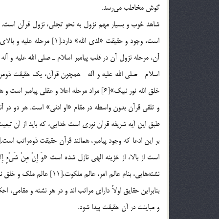
گوش مخاطب مي‌رسد.
شاهد خوب و بسيار مهم نزول به نحو تجلي، نزول قرآن است. 
خلق الله نور نبيك»[6] مراد مرحله اعلا و عقلي 
طبق اين آيه شريفه قرآن نوري است خدايي، كه بايد از آن تبعيت
نشئه‌هايي، بنام عالم امر، عا
بنابراين حقايق اولاً داراي مراتب اند و در هر نشئه و مقامي، اح
و مباينت در آن حقيقت پيدا شود.