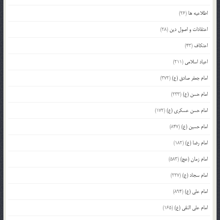
اطلاعیه ها
(26)
اعتقادات و اصول دین
(28)
اعتکاف
(43)
اعیاد اسلامی
(211)
امام جعفر صادق (ع)
(372)
امام حسن (ع)
(233)
امام حسن عسکری (ع)
(172)
امام حسین (ع)
(847)
امام رضا (ع)
(182)
امام زمان (عج)
(583)
امام سجاد (ع)
(227)
امام علی (ع)
(894)
امام علی النقی (ع)
(165)