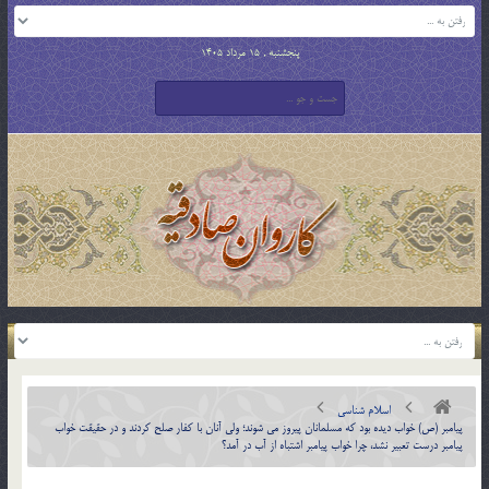
پنجشنبه , 15 مرداد 1405
اسلام شناسی
پيامبر (ص) خواب ديده بود که مسلمانان پيروز مي شوند؛ ولي آنان با کفار صلح كردند و در حقيقت خواب
پيامبر درست تعبير نشد، چرا خواب پيامبر اشتباه از آب در آمد؟