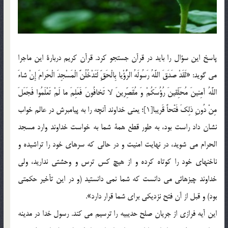
پاسخ اين سؤال را بايد در قرآن جستجو کرد. قرآن كريم دربارة اين ماجرا
مي گويد: «لَقَدْ صَدَقَ اللَّهُ رَسُولَهُ الرُّؤْيا بِالْحَقِّ لَتَدْخُلُنَّ الْمَسْجِدَ الْحَرامَ إِنْ شاءَ
اللَّهُ آمِنينَ مُحَلِّقينَ رُؤُسَكُمْ وَ مُقَصِّرينَ لا تَخافُونَ فَعَلِمَ ما لَمْ تَعْلَمُوا فَجَعَلَ
مِنْ دُونِ ذلِكَ فَتْحاً قَريبا[1]؛ يعني خداوند آنچه را به پيامبرش در عالم خواب
نشان داد راست بود، به طور قطع همة شما به خواست خداوند وارد مسجد
الحرام مي شويد، در نهايت امنيت و در حالي كه سرهاي خود را تراشيده و
ناخنهاي خود را كوتاه كرده و از هيچ كس ترس و وحشتي نداريد، ولي
خداوند چيزهائي مي دانست كه شما نمي دانستيد (و در اين تأخير حكمتي
بود) و قبل از آن فتح نزديكي براي شما قرار دارد».
اين آيه فرازي از جريان صلح حديبيه را ترسيم مي كند. رسول خدا در مدينه