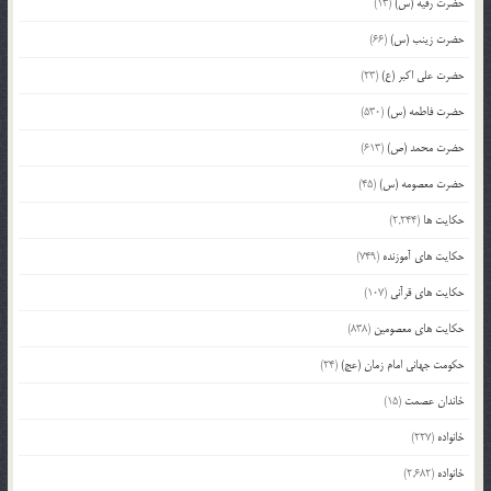
حضرت رقیه (س)
(13)
حضرت زینب (س)
(66)
حضرت علی اکبر (ع)
(23)
حضرت فاطمه (س)
(530)
حضرت محمد (ص)
(613)
حضرت معصومه (س)
(45)
حکایت ها
(2,244)
حکایت های آموزنده
(749)
حکایت های قرآنی
(107)
حکایت های معصومین
(838)
حکومت جهانی امام زمان (عج)
(24)
خاندان عصمت
(15)
خانواده
(227)
خانواده
(2,682)