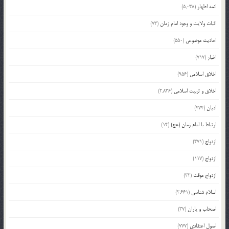
ائمه اطهار
(5,038)
اثبات ولایت و وجود امام زمان
(73)
احادیث موضوعی
(550)
اخبار
(717)
اخلاق اسلامی
(956)
اخلاق و تربیت اسلامی
(2,836)
ادیان
(474)
ارتباط با امام زمان (عج)
(14)
ازدواج
(371)
ازدواج
(117)
ازدواج موقت
(32)
اسلام شناسی
(2,661)
اصحاب و یاران
(37)
اصول اعتقادی
(777)