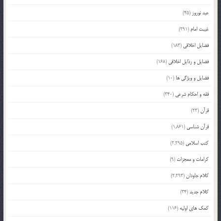
عید نوروز
(45)
غیبت امام
(291)
فضایل اخلاقی
(183)
فضایل و رذایل اخلاقی
(168)
فضایل و ویژگی ها
(10)
فقه و احکام شرعی
(340)
قرآن
(23)
قرآن شناسی
(1,861)
کتب اسلامی
(2,295)
کرامات و معجزات
(9)
کلام جاودان
(2,293)
کلام جدید
(34)
کمک های اولیه
(116)