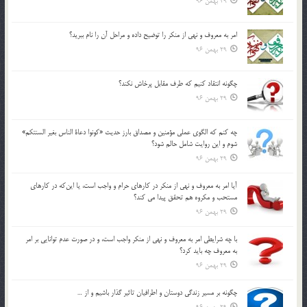
29 بهمن 96
امر به معروف و نهي از منكر را توضيح داده و مراحل آن را نام ببريد؟
29 بهمن 96
چگونه انتقاد كنيم كه طرف مقابل پرخاش نكند؟
29 بهمن 96
چه كنم كه الگوي عملي مؤمنين و مصداق بارز حديث «كونوا دعاة الناس بغير السنتكم»
شوم و اين روايت شامل حالم شود؟
29 بهمن 96
آيا امر به معروف و نهي از منكر در كارهاي حرام و واجب است، يا اين‌كه در كارهاي
مستحب و مكروه هم تحقق پيدا مي كند؟
29 بهمن 96
با چه شرايطي امر به معروف و نهي از منکر واجب است، و در صورت عدم توانايي بر امر
به معروف چه بايد کرد؟
29 بهمن 96
چگونه بر مسير زندگي دوستان و اطرافيان تاثير گذار باشيم و از …