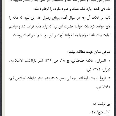
ماه ذي قعده، وارد مكه شدند و عمره مفرده را انجام دادند.
ثانيا: بر خلاف آن چه در سوال آمده رویای رسول خدا این نبود که مکه را
فتح خواهد کرد بلکه خواب حضرت این بود که وارد مکه خواهد شد و مراسم
زیارت بیت الله الحرام را بجا خواهد آورد، و این رویا هم به واقعیت پیوست.
معرفي منابع جهت مطالعه بيشتر:
1. الميزان، علامه طباطبائي، ج 18، ص 316، نشر دارالكتب الاسلاميه،
تهران، 1372 ش.
2. فروغ ابديت، آية الله سبحاني، ص 309، نشر دفتر تبليغات اسلامي قم،
1361 ش.
پي نوشت ها:
[1] . فتح/ 27.