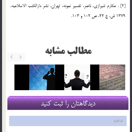
[2] . مكارم شيرازي، ناصر، تفسير نمونه، تهران، نشر دارالكتب الاسلاميه،
1379 ش، ج 22، ص 102 و 103.
مطالب مشابه
دیدگاهتان را ثبت کنید