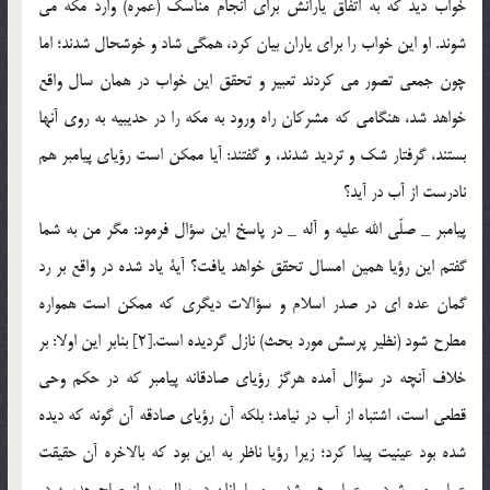
خواب ديد كه به اتفاق يارانش براي انجام مناسك (عمره) وارد مكه مي
شوند. او اين خواب را براي ياران بيان كرد، همگي شاد و خوشحال شدند؛ اما
چون جمعي تصور مي كردند تعبير و تحقق اين خواب در همان سال واقع
خواهد شد، هنگامي كه مشركان راه ورود به مكه را در حديبيه به روي آنها
بستند، گرفتار شك و ترديد شدند، و گفتند: آيا ممکن است رؤياي پيامبر هم
نادرست از آب در آيد؟
پيامبر _ صلّي الله عليه و آله _ در پاسخ اين سؤال فرمود: مگر من به شما
گفتم اين رؤيا همين امسال تحقق خواهد يافت؟ آية ياد شده در واقع بر رد
گمان عده اي در صدر اسلام و سؤالات ديگري كه ممكن است همواره
مطرح شود (نظير پرسش مورد بحث) نازل گرديده است.[2] بنابر اين اولا: بر
خلاف آنچه در سؤال آمده هرگز رؤياي صادقانه پيامبر كه در حكم وحي
قطعي است، اشتباه از آب در نيامد؛ بلكه آن رؤياي صادقه آن گونه كه ديده
شده بود عينيت پيدا كرد؛ زيرا رؤيا ناظر به اين بود كه بالاخره آن حقيقت
عملي مي شود، و عملي هم شد و مسلمانان در سال بعد از صلح حديبيه در