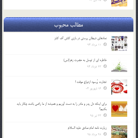
25 دی 04
مطالب محبوب
نمادهای شیطان پرستی در بازی کلش آف کلنز
11 مرداد 94
خاطره ای از توسل به حضرت زهرا(س)
23 خرداد 94
تجارت پُرسود ازدواج موقت !
16 شهریور 04
براي اينكه دل پدر و مادر را به دست آوريم و هميشه از ما راضي باشند چكار بايد
بكنيم؟
23 تیر 95
زیارت نامه امام صادق علیه السلام
28 مرداد 95