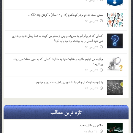
29 بهمن 96
مدتي است كه دو برادر كوچكترم (14 و 21 ساله) با گرفتن چند CD …
29 بهمن 96
كساني كه در برابر امر به معروف و نهي از منكر مي گويند به شما ربطي ندارد و به زور
نمي شود انسان را به بهشت برد، چه بايد كرد؟
28 بهمن 96
چگونه مي توانيم علاوه بر هدايت خود به هدايت كساني كه به سوي غفلت مي روند،
بپردازيم؟
28 بهمن 96
با توجه به اينكه اينجانب با دانشجويان اهل سنت روبرو مي‎شوم، …
28 بهمن 96
تازه ترین مطالب
سلام ای هلال محرم
25 خرداد 05