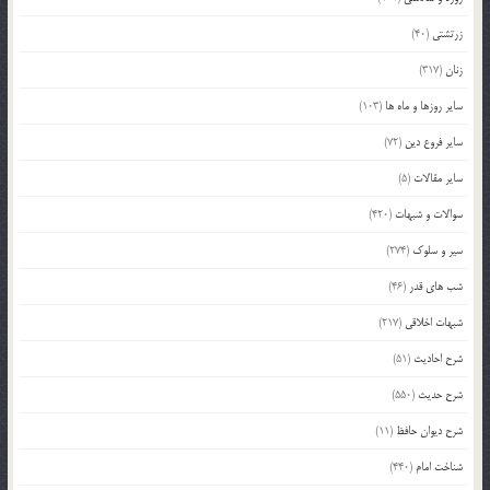
زرتشتی
(40)
زنان
(317)
سایر روزها و ماه ها
(103)
سایر فروع دین
(72)
سایر مقالات
(5)
سوالات و شبهات
(420)
سیر و سلوک
(274)
شب های قدر
(46)
شبهات اخلاقی
(217)
شرح احادیث
(51)
شرح حدیث
(550)
شرح دیوان حافظ
(11)
شناخت امام
(440)