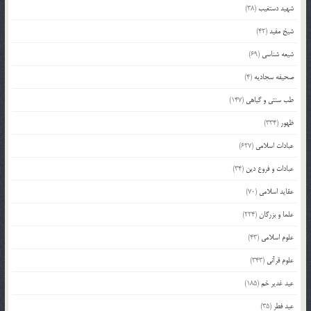
شهید دستغیب
(38)
شیخ مفید
(42)
شیعه شناسی
(69)
صحیفه سجادیه
(4)
طب سنتی و گیاهی
(147)
ظهور
(334)
عبادات اسلامی
(627)
عبادات و فروع دین
(34)
عقاید اسلامی
(70)
علما و بزرگان
(224)
علوم اسلامی
(43)
علوم قرآنی
(343)
عید غدیر خم
(185)
عید فطر
(35)