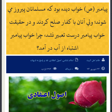
پيامبر (ص) خواب ديده بود که مسلمانان پيروز مي
شوند؛ ولي آنان با کفار صلح كردند و در حقيقت
خواب پيامبر درست تعبير نشد، چرا خواب پيامبر
اشتباه از آب در آمد؟
خادم اهل البیت
اسلام شناسی
,
اصول اعتقادی
,
نقد و پاسخ به شبهات
23 شهریور 94
0 دیدگاه
1293بازدید