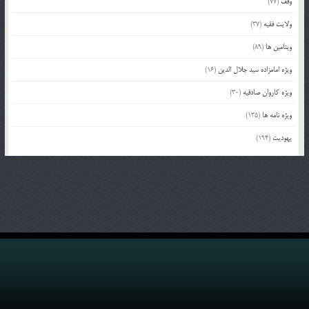
وقف
(77)
ولایت فقیه
(37)
ویتامین ها
(89)
ویژه امامزاده سید جلال الدین
(16)
ویژه کاروان صادقیه
(30)
ویژه نامه ها
(135)
یهودیت
(194)