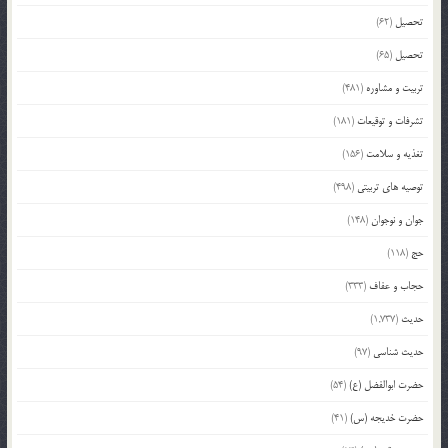
تحصیل
(62)
تحصیل
(65)
تربیت و مشاوره
(481)
تشرفات و توقیعات
(181)
تغذیه و سلامت
(156)
توصیه های تربیتی
(498)
جوان و نوجوان
(148)
حج
(118)
حجاب و عفاف
(333)
حدیث
(1,737)
حدیث شناسی
(97)
حضرت ابوالفضل (ع)
(54)
حضرت خدیجه (س)
(41)