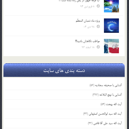
آیا جرقه ظهور در یمن زده شده است ؟!
8 فروردین 94
ویژه ماه شعبان المعظّم
28 دی 04
مواظب نگاهتان باشید!!!
18 اسفند 93
دسته بندی های سایت
آشنایی با صحیفه سجادیه
(56)
آشنایی با نهج البلاغه
(392)
آیت الله بهجت
(54)
آیت الله سید ابوالحسن اصفهانی
(43)
آیت الله سید علی آقا قاضی
(42)