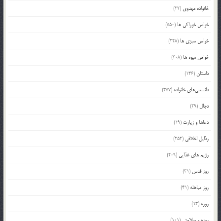
خانواده مهدوی
(22)
خواص خوراکی ها
(550)
خواص سبزی ها
(228)
خواص میوه ها
(308)
داستان
(146)
دانستنی‌های خانواده
(357)
دجال
(29)
دعاها و زیارت
(19)
رذایل اخلاقی
(252)
رژیم های غذایی
(209)
روز قدس
(31)
روز مباهله
(41)
روزه
(93)
روزه و سلامتی
(101)