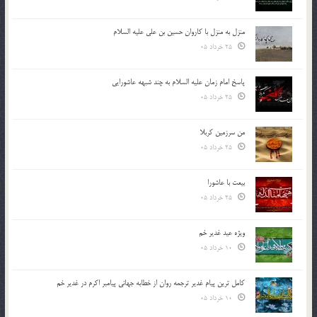
منزل به منزل با کاروان حسین بن علی علیه السلام
25 خرداد 05
پاسخ امام زمان علیه السلام به چند شبهه عاشورایی
25 خرداد 05
من سرزمین کربلا
25 خرداد 05
بیعت با عاشورا
25 خرداد 05
ویژه عید غدیر خم
10 خرداد 05
کامل ترین پیام غدیر ترجمه روان از خطابه جهانی پیامبر اکرم در غدیر خم
10 خرداد 05