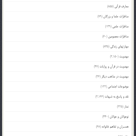
معارف قرآنی
(855)
مناظرات علما و بزرگان
(79)
مناظرات علمی
(139)
مناظرات معصومین
(60)
مهارتهای زندگی
(845)
مهدویت
(2,150)
مهدویت در قرآن و روایات
(47)
مهدویت در مذاهب دیگر
(36)
موضوعات اجتماعی
(122)
نقد و پاسخ به شبهات
(2,166)
نماز
(225)
نوجوانان و جوانان
(440)
همسران و تفاهم خانواده
(68)