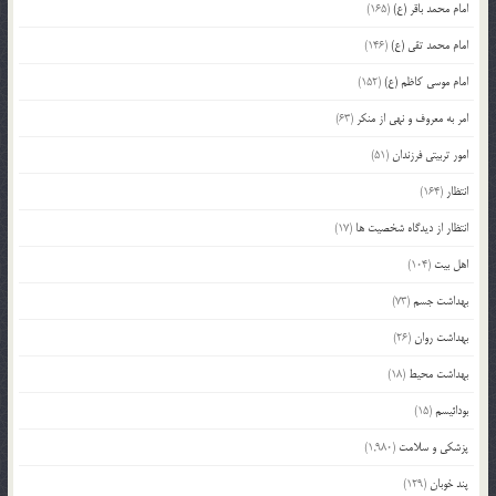
امام محمد باقر (ع)
(165)
امام محمد تقی (ع)
(146)
امام موسی کاظم (ع)
(152)
امر به معروف و نهی از منکر
(63)
امور تربیتی فرزندان
(51)
انتظار
(164)
انتظار از دیدگاه شخصیت ها
(17)
اهل بیت
(104)
بهداشت جسم
(73)
بهداشت روان
(26)
بهداشت محیط
(18)
بودائیسم
(15)
پزشکی و سلامت
(1,980)
پند خوبان
(129)