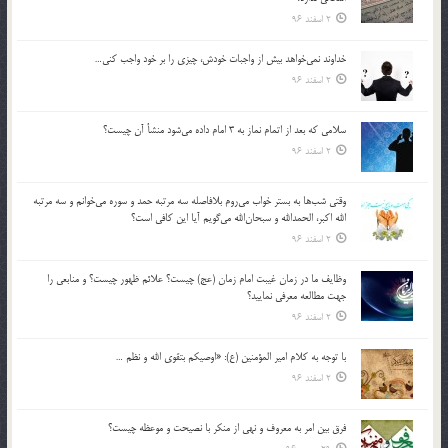
2 اسفند 96
خداوند نمي‌خواهد بيش از واجبات خودش، چيزي را بر خود واجب كني…
2 اسفند 96
سلامي كه بعد از اتمام نماز به 3 امام داده مي‌شود منشأ آن چيست؟
2 اسفند 96
وقتي شب‌ها به بستر خواب مي‌روم بلافاصله سه مرتبه حمد و سوره مي‌خوانم و سه مرتبه
الله اكبر، الحمدالله و سبحان‌الله مي‌گويم آيا اين كافي است؟
2 اسفند 96
وظايف ما در زمان غيبت امام زمان (عج) چيست؟ علائم ظهور چيست؟ و منابعي را
جهت مطالعه معرفي نماييد؟
2 اسفند 96
با توجه به كلام امير المؤمنين (ع): «اوصيكم بتقوي الله و نظم …
2 اسفند 96
فرق بين امر به معروف و نهي از منكر با نصيحت و موعظه چيست؟