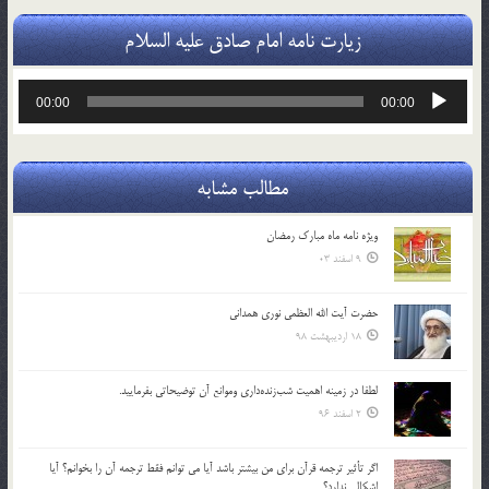
زیارت نامه امام صادق علیه السلام
پخش‌کننده
00:00
00:00
صوت
مطالب مشابه
ویژه نامه ماه مبارک رمضان
9 اسفند 03
حضرت آیت الله العظمی نوری همدانی
18 اردیبهشت 98
لطفا در زمينه اهميت شب‌زنده‌داري وموانع آن توضيحاتي بفرماييد.
2 اسفند 96
اگر تأثير ترجمه قرآن براي من بيشتر باشد آيا مي توانم فقط ترجمه آن را بخوانم؟ آيا
اشكالي ندارد؟