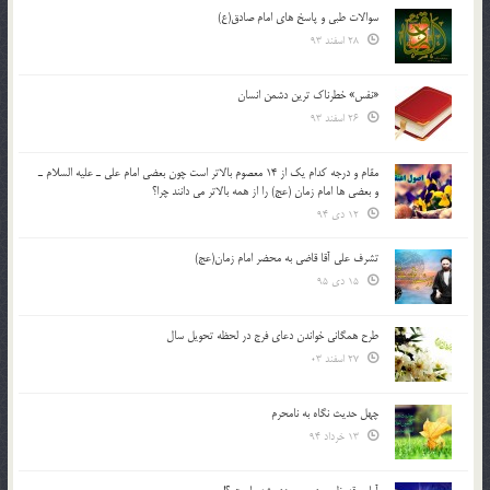
سوالات طبی و پاسخ های امام صادق(ع)
28 اسفند 93
«نفس» خطرناک ترین دشمن انسان
26 اسفند 93
مقام و درجه كدام يك از 14 معصوم بالاتر است چون بعضي امام علي ـ عليه السلام ـ
و بعضي ها امام زمان (عج) را از همه بالاتر مي دانند چرا؟
12 دی 94
تشرف علي آقا قاضي به محضر امام زمان(عج)
15 دی 95
طرح همگانی خواندن دعای فرج در لحظه تحویل سال
27 اسفند 03
چهل حدیث نگاه به نامحرم
13 خرداد 94