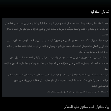
کاروان صادقیه
هدف از خلقت عالم معرفت و عبادت خداوند متعال است, و غرض از بعثت انبیاء از آدم تا خاتم تحقق آن است, رسول خدا (صلی
الله علیه و آله و سلم) برای تعلیم و تربیت بشریّت به معرفت و عبادت ,قرآن و کسی که نزد او علم تمام قرآن است به یادگار
گذاشت.
هرچند حوادث روزگار نگذاشت مفسّر معصومِ قرآن, پرده از حقایق کتاب خدا بردارد ولی در فرصت کوتاهی که برای ششمین
اختر فرزوان آسمان هدایت پیش آمد,شاهراه مذهب حق را برای رهروانِ از خلقت باز کرد , و فطرت تشنه انسانیت را به آب
حیات عبادت و معرفت سیرآب کرد.
امید است پیروان مذهب حق روز عزای آن حضرت, آنچه در توان دارند در مراسم سوگواری انجام دهند تا مشمول دعای
مستجاب او شوند که فرمود((رحم الله من احیی امرنا)) رحمتی که سرمایه ی سعادت و وسیله ی نجات از شدائد برزخ و قیامت
است.
حرکت همه ساله کاروان صادقیه رفسنجان (راهیان ولایت) جلوه ای از تکریم مقام عالی حضرت صادق الائمه علیه السلام
میباشد. مفتخریم که این حرکت حماسه ابراز محبت نسبت به آن امام همام و نشان افتخار شهرمان رفسنجان ؛ شهر
دارالصادقیون گردید.
الحمدالله که این مراسم به عنوان سنتی پویا در تاریخ شهرمان ماندگار شد.
پیام فدائیان امام صادق علیه السلام