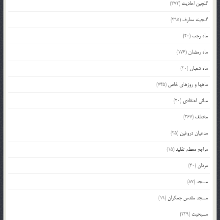
گلچین احادیث
(372)
گنجینه معارف
(495)
ماه رجب
(20)
ماه رمضان
(176)
ماه شعبان
(20)
ماهها و روزهای خاص
(745)
مبانی اعتقادی
(20)
مختلف
(367)
مدعیان دروغین
(25)
مراجع معظم تقلید
(15)
مردان
(40)
مسجد
(87)
مسجد مقدس جمکران
(19)
مسیحیت
(229)