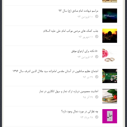
مراسم شهادت امام صادق (ع) سال 93
10 فروردین 94
جذب کمک های مردمی موکب امام علی علیه السلام
11 شهریور 96
50 نکته برای ازدواج موفق
16 فروردین 94
اجتماع عظیم صادقیون در آستان مقدس امامزاده سید جلال الدین اشرف سال 1396
29 تیر 96
احادیث معصومین درباره ترک نماز و سهل انگاری در نماز
29 آذر 95
چه نظراتی در مورد دجال وجود دارد؟
28 مرداد 94