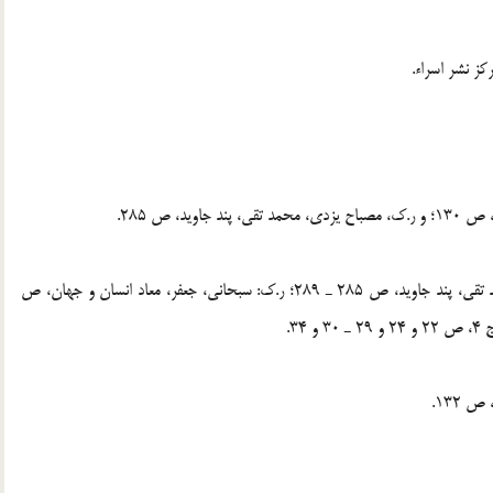
[3] . ر.ك: همان، ص 132 ـ 134؛ ر.ك: مصباح يزدي، محمد تقي، پند جاويد، ص 285 ـ 289؛ ر.ك: سبحاني، جعفر، معاد انسان و جهان، ‌ص