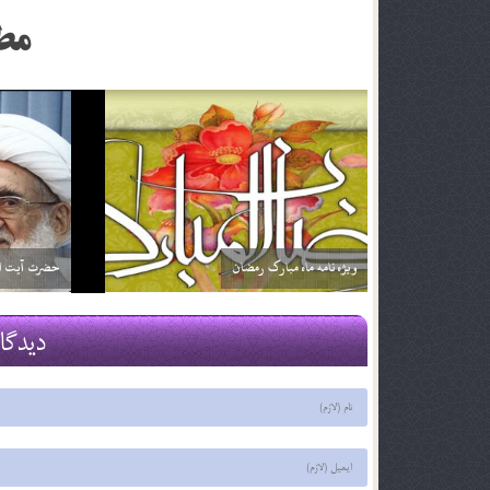
مط
اگر تأثير ترجمه قرآن براي من بيشتر باشد آيا مي توانم
خداوند نمي‌
فقط ترجمه آن را بخوانم؟ آيا اشكالي ندارد؟
2 اسفند 96
2 اسفند 96
دیدگا