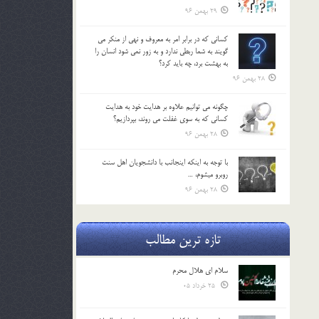
29 بهمن 96
كساني كه در برابر امر به معروف و نهي از منكر مي
گويند به شما ربطي ندارد و به زور نمي شود انسان را
به بهشت برد، چه بايد كرد؟
28 بهمن 96
چگونه مي توانيم علاوه بر هدايت خود به هدايت
كساني كه به سوي غفلت مي روند، بپردازيم؟
28 بهمن 96
با توجه به اينكه اينجانب با دانشجويان اهل سنت
روبرو مي‎شوم، …
28 بهمن 96
تازه ترین مطالب
سلام ای هلال محرم
25 خرداد 05