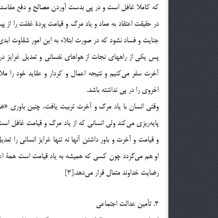
كه كاملا غافل است و در پي بدست آوردن مصالح و دفع مفاسد خ
در حقيقت اعتقاد به معاد و ياد مرگ و قيامت پردة غفلت را از پي
جنايت و فساد نشود كه در صورت ابتلاء به اين امور شقاوت اب
پس يكي از راههاي نجات از هواهاي نفساني و تعديل غرايز درو
آخرت سفر مي‌كنيم و نتيجه اعمال و كردار و عقايد خود را ملا
اخروي را در پي نداشته باشد.
وقتي انسان با ياد مرگ و آخرت تربيت يافت، چنين باوري «ضما
پايه‌ريزي مي‌كند ولي انساني كه از ياد مرگ و قيامت غافل است د
و قيامت و آخرت و باور داشتن آنها نه تنها غرايز انساني را ت
او هم مي‌گردد چون كسي كه هميشه به ياد قيامت است همة اع
رضايت خداوند متعال قرار مي‌دهد.[3]
3. تأمين عدالت اجتماعي