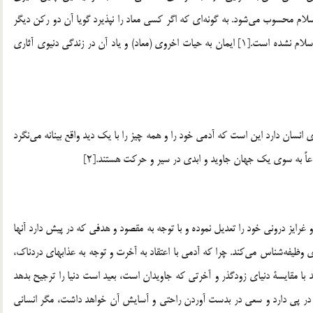
اسلام محسوب مي‌شود. به گونه‌اي كه اگر كسي معاد را نپذيرد گويا آن دو ركن ديگر
يعني توحيد و نبوت را هم نپذيرفته است و اصلا داخل در دين اسلام نشده است.[1] ايمان به حيات اخروي (معاد) و ياد آن در زندگي دنيوي آثاری
انسان دارد اين است كه آدمي خود را و همه چيز را با يك ديد واقع بينانه مي‌نگرد
عاً به سوي يك جهان جاويد و ابدي در سير و حركت هستند.[2]
ت و غرايز دروني خود را تعديل نموده و با توجه به مقصود و هدفي كه در پيش دارد آنها
دي وظيفه‌شناس مي‌كند. چرا كه آدمي با اعتقاد به آخرت و توجه به عذابهاي دردناك،
د با مقايسة دنياي زودگذر و آخرتي كه جاويدان است، بعيد است دنيا را ترجيح بدهد
ا در پي دارد و سعي در بدست آوردن راحتي و‌ آسايش آن خواهد داشت، مگر انساني