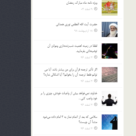
ویژه نامه ماه مبارک رمضان
بالا
9 اسفند 03
و
پایین
استفاده
حضرت آیت الله العظمی نوری همدانی
کنید.
18 اردیبهشت 98
لطفا در زمينه اهميت شب‌زنده‌داري وموانع آن
توضيحاتي بفرماييد.
2 اسفند 96
اگر تأثير ترجمه قرآن براي من بيشتر باشد آيا مي
توانم فقط ترجمه آن را بخوانم؟ آيا اشكالي ندارد؟
2 اسفند 96
خداوند نمي‌خواهد بيش از واجبات خودش، چيزي را بر
خود واجب كني…
2 اسفند 96
سلامي كه بعد از اتمام نماز به 3 امام داده مي‌شود
منشأ آن چيست؟
2 اسفند 96