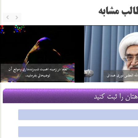
الب مشابه
خواهد بيش از واجبات خودش، چيزي را
سلامي كه بعد از اتمام نماز به 3 امام داده مي‌شود منشأ
بر خود واجب كني…
آن چيست؟
2 اسفند 96
هتان را ثبت کنید