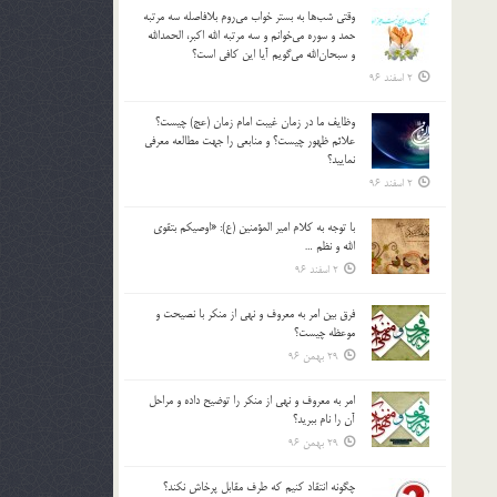
وقتي شب‌ها به بستر خواب مي‌روم بلافاصله سه مرتبه
حمد و سوره مي‌خوانم و سه مرتبه الله اكبر، الحمدالله
و سبحان‌الله مي‌گويم آيا اين كافي است؟
2 اسفند 96
وظايف ما در زمان غيبت امام زمان (عج) چيست؟
علائم ظهور چيست؟ و منابعي را جهت مطالعه معرفي
نماييد؟
2 اسفند 96
با توجه به كلام امير المؤمنين (ع): «اوصيكم بتقوي
الله و نظم …
2 اسفند 96
فرق بين امر به معروف و نهي از منكر با نصيحت و
موعظه چيست؟
29 بهمن 96
امر به معروف و نهي از منكر را توضيح داده و مراحل
آن را نام ببريد؟
29 بهمن 96
چگونه انتقاد كنيم كه طرف مقابل پرخاش نكند؟