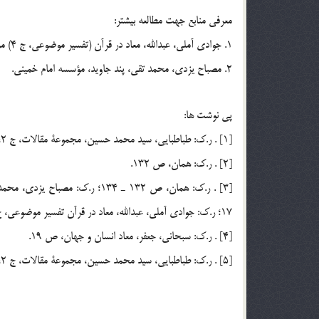
معرفي منابع جهت مطالعه بيشتر:
1. جوادي آملي، عبدالله، معاد در قرآن (تفسير موضوعي، ج 4) مركز نشر اسراء.
2. مصباح يزدي، محمد تقي، پند جاويد، مؤسسه امام خميني.
پي نوشت ها:
[1] . ر.ك: طباطبايي، سيد محمد حسين، مجموعة مقالات، ج 2، ص 130؛ و ر.ك، مصباح يزدي، محمد تقي، پند جاويد، ص 285.
[2] . ر.ك: همان، ص 132.
17؛ ر.ك: جوادي آملي، عبدالله، معاد در قرآن تفسير موضوعي، ج 4، ص 22 و 24 و 29 ـ 30 و 34.
[4] . ر.ك: سبحاني، جعفر، ‌معاد انسان و جهان، ص 19.
[5] . ر.ك: طباطبايي، سيد محمد حسين، مجموعة مقالات، ج 2، ص 132.