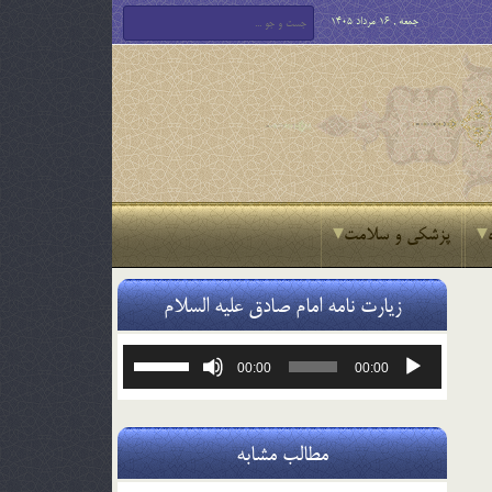
جمعه , 16 مرداد 1405
پزشکی و سلامت
زیارت نامه امام صادق علیه السلام
پخش‌کننده
برای
00:00
00:00
صوت
افزایش
یا
کاهش
صدا
مطالب مشابه
از
کلیدهای