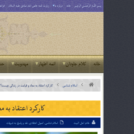
بِسْمِ اللَّـهِ الرَّحْمَـٰنِ الرَّحِيمِ
خانه
درباره ما
زیارت نامه خاص امام صادق علیه السلام
فراخو
خانه
کلام جاودان
ائمه اطهار
مهدویت
حد
اسلام شناسی
كاركرد اعتقاد به معاد و قيامت در زندگي چيست؟
كاركرد اعتقاد به 
خادم اهل البیت
اسلام شناسی
,
اصول اعتقادی
,
نقد و پاسخ به شبهات