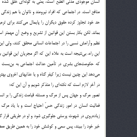
انسان موجودي مدني الطبع است، يعني به گونه‌اي خلق شده كه
منافع است. در اجتماعي كه افراد نيرومند و ناتوان با هم زندگي م
حد خود تجاوز كرده حقوق ديگران را پايمال مي‌كنند براي ت
بماند. لكن بكار بستن اين قوانين از تشريع و وضع آن مهمتر است
نظم و‌آرامش نسبي را در اجتماعات انساني محقق كنند، ولي اي
اين راه، بي‌نتيجه است به علاه اين كه اگر مجريان اين قوانين 
كه حكومت‌هاي بشري در تأمين عدالت اجتماعي به بن‌بست مي‌
مي‌دهد اين چنين نيست زيرا كيفر گناه و يا عذابهاي اخروي بهتري
در آخر لازم است كه نكته‌اي را متذكر شويم و آن اين كه:
تصور مرگ و جهان پس از مرگ و مسئله قيامت زندگي را بر انسان 
فعاليت انسان در امور زندگي حسّ احتياج است و با ياد مرگ 
زياده‌روي در شهوت پرستي جلوگيري شود و او در طريقي قرار گير
خير خود را ببيند،‌ پس سعي و كوشش خود را به همين طريق معطوف