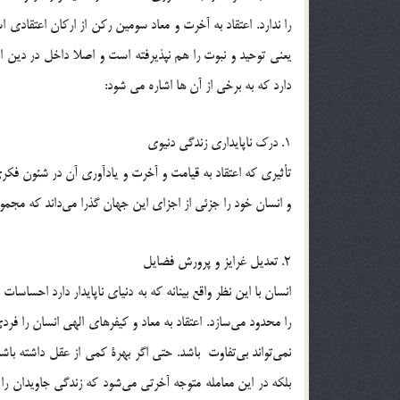
را ندارد. اعتقاد به آخرت و معاد سومين ركن از اركان اعتقادي 
دارد که به برخی از آن ها اشاره می شود:
1. درك ناپايداري زندگي دنيوي
تأثيري كه اعتقاد به قيامت و آخرت و يادآوري آن در شئون فكري 
و انسان خود را جزئي از اجزاي اين جهان گذرا مي‌داند كه مجمو
2. تعديل غرايز و پرورش فضايل
انسان با اين نظر واقع بينانه كه به دنياي ناپايدار دارد احساسا
را محدود مي‌سازد. اعتقاد به معاد و كيفرهاي الهي انسان را فر
نمي‌تواند بي‌تفاوت باشد. حتي اگر بهرة كمي از عقل داشته باش
بلكه در اين معامله متوجه آخرتي مي‌شود كه زندگي جاويدان ر