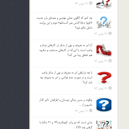
29 بهمن 96
چه كنم كه الگوي عملي مؤمنين و مصداق بارز حديث
«كونوا دعاة الناس بغير السنتكم» شوم و اين روايت
شامل حالم شود؟
29 بهمن 96
آيا امر به معروف و نهي از منكر در كارهاي حرام و
واجب است، يا اين‌كه در كارهاي مستحب و مكروه
هم تحقق پيدا مي كند؟
29 بهمن 96
با چه شرايطي امر به معروف و نهي از منکر واجب
است، و در صورت عدم توانايي بر امر به معروف چه
بايد کرد؟
29 بهمن 96
چگونه بر مسير زندگي دوستان و اطرافيان تاثير گذار
باشيم و از …
29 بهمن 96
مدتي است كه دو برادر كوچكترم (14 و 21 ساله) با
گرفتن چند CD …