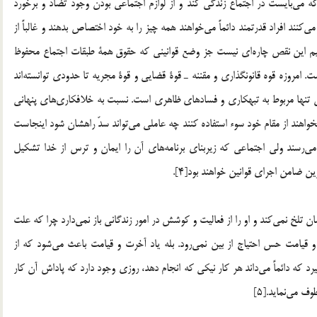
 مي‌بايست در اجتماع زندگي كند و از لوازم اجتماعي بودن وجود تضاد و برخورد
ي‌كنند افراد قدرتمند دائماً مي‌خواهند همه چيز را به خود اختصاص بدهند و غالباً از
رميم اين نقص چاره‌اي نيست جز وضع قوانيني كه حقوق همة طبقات اجتماع محفوظ
. امروزه قوه قانونگذاري و مقننه ـ قوة قضايي و قوة مجريه تا حدودي توانسته‌اند
ن تنها مربوط به تبهكاري و فسادهاي ظاهري است. نسبت به خلافكاري‌هاي پنهاني
بخواهند از مقام خود سوء استفاده كنند چه عاملي مي‌تواند سدّ راهشان شود اينجاست
رسند ولي اجتماعي كه زيربناي برنامه‌هاي آن را ايمان و ترس از خدا تشكيل
ن ضامن اجراي قوانين خواهند بود[4].
تلخ نمي‌كند و او را از فعاليت و كوشش در امور زندگاني باز نمي‌دارد چرا كه علت
و قيامت حس احتياج از بين نمي‌رود. بله ياد آخرت و قيامت باعث مي‌شود كه از
د كه دائماً مي‌داند هر كار نيكي که انجام دهد، روزي وجود دارد كه پاداش آن كار
 مي‌نمايد.[5]