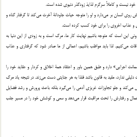
ود نيست و كاملاً سرگرم لذايذ زودگذر دنيوي شده است.
ش روي انسان بر مي‌دارد و او را متوجه حيات جاودانة آخرت مي‌كند تا گرفتار گناه و
دي و عذاب اخروي را براي خود كسب كرده است.
ني اين است كه متوجه باشيم نهايت كار ما، مرگ است و به زودي از اين دنيا به
قات مي‌كنيم. لذا بايد مواظب باشيم، ‌اعمالي از ما صادر شود كه گرفتاري و عذاب
نت اجرايي» دارد و طبق همين باور و اعتقاد همة اخلاق و كردار و عقايد خود را
ليلي ندارد، مقيد به قانون باشد فلذا به هر جنايتي دست مي‌زند. در نتيجه ياد مرگ
عديل مي‌كند و جلو تجاوزات غريزي آدمي را مي‌گيرد بلكه باعث پرورش و رشد فضايل
مال و رفتارش را تحت مراقبت قرار مي‌دهد و سعي و كوشش خود را در مسير جلب