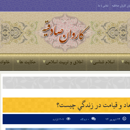
ان کاروان صادقیه
تماس با ما
یث
اسلام شناسی
اخلاق و تربیت اسلامی
حکایت ها
خانواده
معاد و قيامت در زندگي چيست؟
24 شهریور 94
0 دیدگاه
1207بازدید