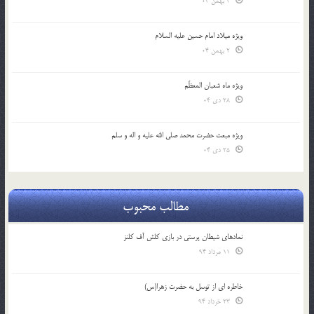
2 بهمن 04
ویژه میلاد امام حسین علیه السلام
2 بهمن 04
ویژه ماه شعبان المعظّم
28 دی 04
ویژه مبعث حضرت محمد صلی الله علیه و اله و سلم
25 دی 04
مطالب محبوب
نمادهای شیطان پرستی در بازی کلش آف کلنز
11 مرداد 94
خاطره ای از توسل به حضرت زهرا(س)
23 خرداد 94