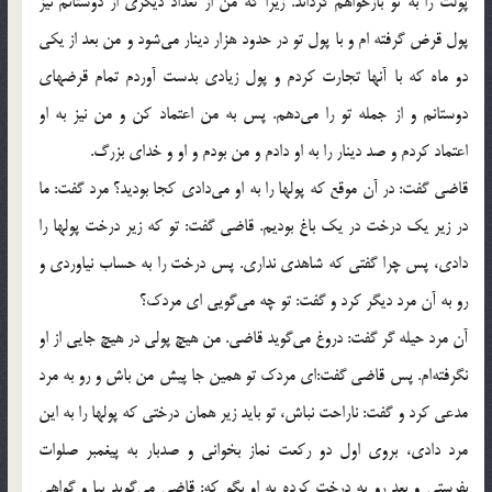
پولت را به تو بازخواهم گرداند. زیرا که من از تعداد دیگری از دوستانم نیز
پول قرض گرفته ام و با پول تو در حدود هزار دینار می‌شود و من بعد از یکی
دو ماه که با آنها تجارت کردم و پول زیادی بدست آوردم تمام قرضهای
دوستانم و از جمله تو را می‌دهم. پس به من اعتماد کن و من نیز به او
اعتماد کردم و صد دینار را به او دادم و من بودم و او و خدای بزرگ.
قاضی گفت: در آن موقع که پولها را به او می‌دادی کجا بودید؟ مرد گفت: ما
در زیر یک درخت در یک باغ بودیم. قاضی گفت: تو که زیر درخت پولها را
دادی، پس چرا گفتی که شاهدی نداری. پس درخت را به حساب نیاوردی و
رو به آن مرد دیگر کرد و گفت: تو چه می‌گویی ‌ای مردک؟
آن مرد حیله گر گفت: دروغ می‌گوید قاضی. من هیچ پولی در هیچ جایی از او
نگرفته‌ام. پس قاضی گفت:‌ای مردک تو همین جا پیش من باش و رو به مرد
مدعی کرد و گفت: ناراحت نباش، تو باید زیر همان درختی که پولها را به این
مرد دادی، بروی اول دو رکعت نماز بخوانی و صدبار به پیغمبر صلوات
بفرستی و بعد رو به درخت کرده به او بگو که: قاضی می‌گوید بیا و گواهی