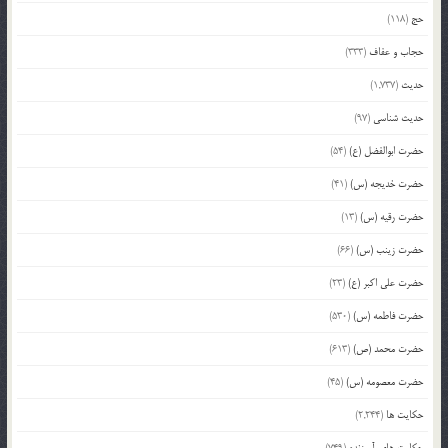
حج
(118)
حجاب و عفاف
(333)
حدیث
(1,737)
حدیث شناسی
(97)
حضرت ابوالفضل (ع)
(54)
حضرت خدیجه (س)
(41)
حضرت رقیه (س)
(13)
حضرت زینب (س)
(66)
حضرت علی اکبر (ع)
(23)
حضرت فاطمه (س)
(530)
حضرت محمد (ص)
(613)
حضرت معصومه (س)
(45)
حکایت ها
(2,244)
حکایت های آموزنده
(749)