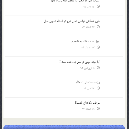
تشرف علي آقا قاضي به محضر امام زمان(عج)
15 دی 95
طرح همگانی خواندن دعای فرج در لحظه تحویل سال
27 اسفند 03
چهل حدیث نگاه به نامحرم
13 خرداد 94
آیا جرقه ظهور در یمن زده شده است ؟!
8 فروردین 94
ویژه ماه شعبان المعظّم
28 دی 04
مواظب نگاهتان باشید!!!
18 اسفند 93