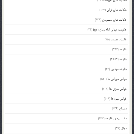
حکایت های قرآنی
(107)
حکایت های معصومین
(838)
حکومت جهانی امام زمان (عج)
(24)
خاندان عصمت
(15)
خانواده
(227)
خانواده
(2,682)
خانواده مهدوی
(22)
خواص خوراکی ها
(550)
خواص سبزی ها
(228)
خواص میوه ها
(308)
داستان
(146)
دانستنی‌های خانواده
(357)
دجال
(29)