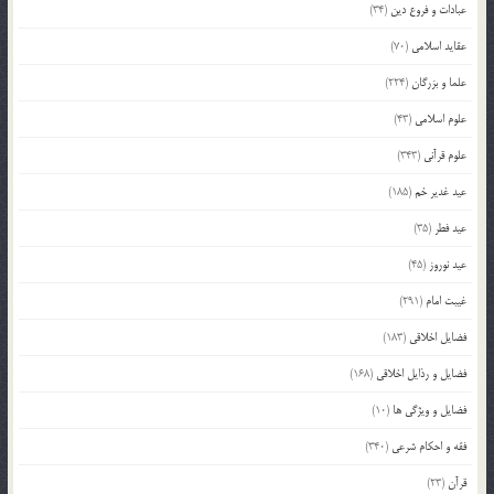
عبادات و فروع دین
(34)
عقاید اسلامی
(70)
علما و بزرگان
(224)
علوم اسلامی
(43)
علوم قرآنی
(343)
عید غدیر خم
(185)
عید فطر
(35)
عید نوروز
(45)
غیبت امام
(291)
فضایل اخلاقی
(183)
فضایل و رذایل اخلاقی
(168)
فضایل و ویژگی ها
(10)
فقه و احکام شرعی
(340)
قرآن
(23)