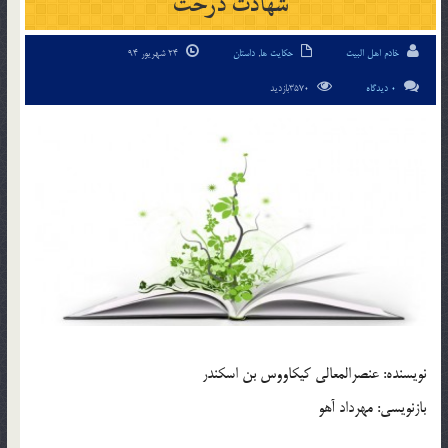
شهادت درخت
خادم اهل البیت
حکایت ها
,
داستان
24 شهریور 94
0 دیدگاه
3570بازدید
نویسنده: عنصرالمعالی کیکاووس بن اسکندر
بازنویسی: مهرداد آهو