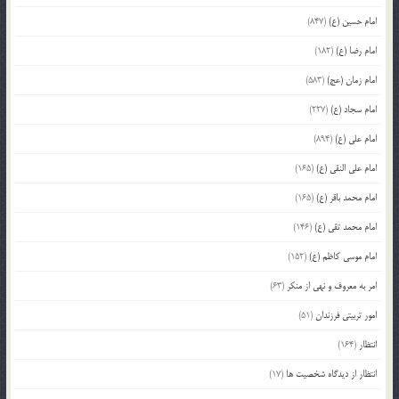
امام حسین (ع)
(847)
امام رضا (ع)
(182)
امام زمان (عج)
(583)
امام سجاد (ع)
(227)
امام علی (ع)
(894)
امام علی النقی (ع)
(165)
امام محمد باقر (ع)
(165)
امام محمد تقی (ع)
(146)
امام موسی کاظم (ع)
(152)
امر به معروف و نهی از منکر
(63)
امور تربیتی فرزندان
(51)
انتظار
(164)
انتظار از دیدگاه شخصیت ها
(17)