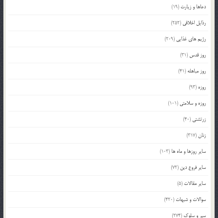
دعاها و زیارت
(19)
رذایل اخلاقی
(252)
رژیم های غذایی
(209)
روز قدس
(31)
روز مباهله
(41)
روزه
(93)
روزه و سلامتی
(101)
زرتشتی
(40)
زنان
(317)
سایر روزها و ماه ها
(103)
سایر فروع دین
(72)
سایر مقالات
(5)
سوالات و شبهات
(420)
سیر و سلوک
(274)