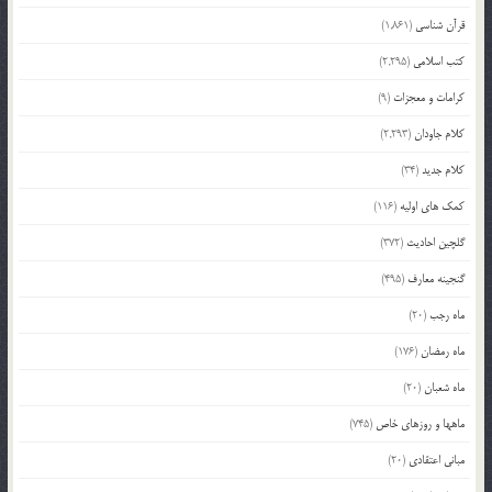
قرآن شناسی
(1,861)
کتب اسلامی
(2,295)
کرامات و معجزات
(9)
کلام جاودان
(2,293)
کلام جدید
(34)
کمک های اولیه
(116)
گلچین احادیث
(372)
گنجینه معارف
(495)
ماه رجب
(20)
ماه رمضان
(176)
ماه شعبان
(20)
ماهها و روزهای خاص
(745)
مبانی اعتقادی
(20)