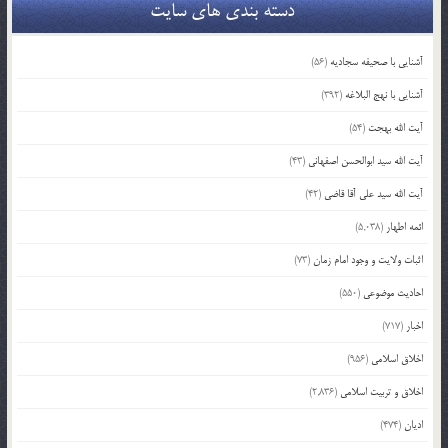
دسته بندی های سایت
آشنایی با صحیفه سجادیه
(56)
آشنایی با نهج البلاغه
(392)
آیت الله بهجت
(54)
آیت الله سید ابوالحسن اصفهانی
(43)
آیت الله سید علی آقا قاضی
(42)
ائمه اطهار
(5,038)
اثبات ولایت و وجود امام زمان
(73)
احادیث موضوعی
(550)
اخبار
(717)
اخلاق اسلامی
(956)
اخلاق و تربیت اسلامی
(2,836)
ادیان
(474)