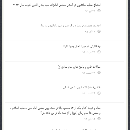
اجتماع عظیم صادقیون در آستان مقدس امامزاده سید جلال الدین اشرف سال 1396
29 تیر 96
احادیث معصومین درباره ترک نماز و سهل انگاری در نماز
29 آذر 95
چه نظراتی در مورد دجال وجود دارد؟
28 مرداد 94
سوالات طبی و پاسخ های امام صادق(ع)
28 اسفند 93
«نفس» خطرناک ترین دشمن انسان
26 اسفند 93
مقام و درجه كدام يك از 14 معصوم بالاتر است چون بعضي امام علي ـ عليه السلام ـ
و بعضي ها امام زمان (عج) را از همه بالاتر مي دانند چرا؟
12 دی 94