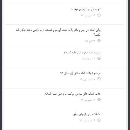
تجارت پُرسود ازدواج موقت !
16 شهریور 04
براي اينكه دل پدر و مادر را به دست آوريم و هميشه از ما راضي باشند چكار بايد
بكنيم؟
23 تیر 95
زیارت نامه امام صادق علیه السلام
28 مرداد 95
مراسم شهادت امام صادق (ع) سال 93
10 فروردین 94
جذب کمک های مردمی موکب امام علی علیه السلام
11 شهریور 96
50 نکته برای ازدواج موفق
16 فروردین 94