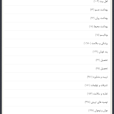
اهل بیت
(104)
بهداشت جسم
(73)
بهداشت روان
(26)
بهداشت محیط
(18)
بودائیسم
(15)
پزشکی و سلامت
(1,980)
پند خوبان
(129)
تحصیل
(62)
تحصیل
(65)
تربیت و مشاوره
(481)
تشرفات و توقیعات
(181)
تغذیه و سلامت
(156)
توصیه های تربیتی
(498)
جوان و نوجوان
(148)