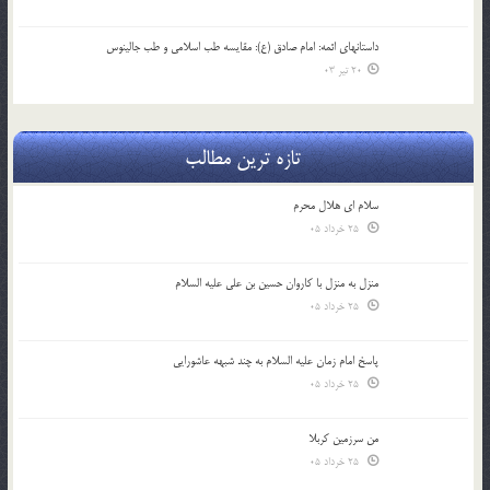
داستانهای ائمه: امام صادق (ع): مقایسه طب اسلامی و طب جالینوس
20 تیر 03
تازه ترین مطالب
سلام ای هلال محرم
25 خرداد 05
منزل به منزل با کاروان حسین بن علی علیه السلام
25 خرداد 05
پاسخ امام زمان علیه السلام به چند شبهه عاشورایی
25 خرداد 05
من سرزمین کربلا
25 خرداد 05