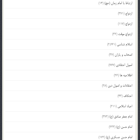
ارتباط با امام زمان (عج)
(14)
ازدواج
(371)
ازدواج
(117)
ازدواج موقت
(32)
اسلام شناسی
(2,661)
اصحاب و یاران
(37)
اصول اعتقادی
(777)
اطلاعیه ها
(26)
اعتقادات و اصول دین
(28)
اعتکاف
(43)
اعیاد اسلامی
(211)
امام جعفر صادق (ع)
(372)
امام حسن (ع)
(233)
امام حسن عسکری (ع)
(172)