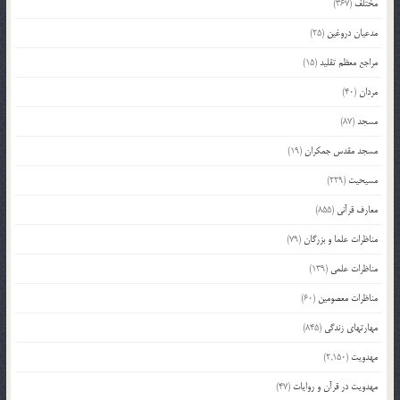
مختلف
(367)
مدعیان دروغین
(25)
مراجع معظم تقلید
(15)
مردان
(40)
مسجد
(87)
مسجد مقدس جمکران
(19)
مسیحیت
(229)
معارف قرآنی
(855)
مناظرات علما و بزرگان
(79)
مناظرات علمی
(139)
مناظرات معصومین
(60)
مهارتهای زندگی
(845)
مهدویت
(2,150)
مهدویت در قرآن و روایات
(47)