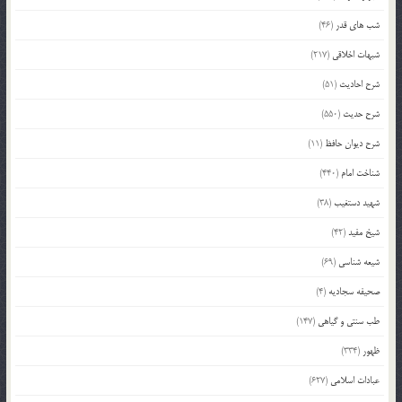
شب های قدر
(46)
شبهات اخلاقی
(217)
شرح احادیث
(51)
شرح حدیث
(550)
شرح دیوان حافظ
(11)
شناخت امام
(440)
شهید دستغیب
(38)
شیخ مفید
(42)
شیعه شناسی
(69)
صحیفه سجادیه
(4)
طب سنتی و گیاهی
(147)
ظهور
(334)
عبادات اسلامی
(627)