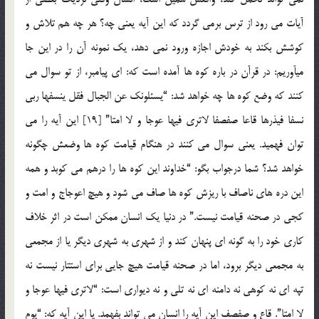
آیات می رود از ترس برمی گردد که این آیه یعنی چه؟ هر چه هم تلاش و
کوشش بکند به خودش اجازه ورود نمی دهد، یک نمونه آن را در این جا
می‏آوریم: در قرآن در باره کوه ها آمده است که: ای پیامبر، از تو سوال می
کنند که وضع کوه ها چه خواهد شد: “یسئلونک عن الجبال فقل ینسفها ربی
نسفا فیذرها قاعا صفصفا لاتری فیها عوجا و لا امتا” [19] این آیه را می
توان فهمید. یعنی سوال می کنند در هنگام قیامت کوه ها وضعش چگونه
خواهد شد؟ شما درجواب بگو: “خداوند این کوه ها را درهم می کوبد و همه
این دره های ناصاف با ریزش کوه ها صاف می شود و هیچ اعوجاج و امت و
کجی در صحنه قیامت نیست.” در دنیا یک انسان ممکن است در اثر خلاف
کاری خود را به گونه ای پنهان کند و از شهری به شهری دیگر یا از مجمعی
به مجمعی دیگر برود، اما در صحنه قیامت هیچ جایی برای استتار نیست نه
تپه ای نه کوهی نه دامنه ای نه تلی و نه دیواری است: “لاتری فیها عوجا و
لا امتا”. قاع و صفصف این آیه را انسان می تواند بفهمد. یا این آیه که: “یوم