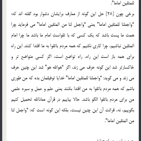
للمتقین اماما”.
برخی چون‏ [28] حل این گونه از معارف برایشان دشوار بود گفته اند که:
“واجعلنا للمتقین اماما” یعنی “واجعل لنا من المتقین اماما” می فرماید چرا
همت ما پست باشد که یک کسی که با تقواست امام ما باشد ما چرا امام
المتقین نباشیم، چرا کاری نکنیم که همه مردم باتقوا به ما اقتدا کنند. این راه
برای همه باز است این راه، راه تواضع است، اگر کسی متواضع تر و
خاکسارتر شد این گونه حرف می زند، اگر “هوالله هو” شد این چنین حرف
می زند و می گوید: “واجعلنا للمتقین اماما” خدایا توفیقمان بده که من طوری
باشم که همه مردم باتقوا به من اقتدا بکنند یعنی علم و عمل و سیره علمی
من برای مردم باتقوا الگو باشد. حالا بیاییم در قرآن معاذالله تحمیل کنیم
بگوییم، نه، قرائت آن این چنین نیست، بلکه این گونه است که: “واجعل لنا
من المتقین اماما”.