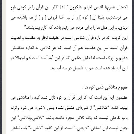
الامثال نضربها للناس لعلهم یتفکرون.” [1] “اگر این قرآن را بر کوهی فرو
می فرستادیم، یقینا آن [ کوه ] را از بیم خدا فروتن [ و ] از هم پاشیده می
دیدی. و این مثل ها را برای مردم می زنیم باشد که آنان بیندیشند.”
این کریمه که در باره قرآن شناسی است در حقیقت ناظر به عظمت و اهمیت
قرآن است. سر این عظمت هم آن است که هر کلامی به اندازه متکلمش
عظیم و بزرگ است، لذا دلیل حکمی که در این آیه آمده است هم اجمالا در
این آیه یاد شده است هم به تفصیل در سه آیه بعد.
مفهوم متلاشی شدن کوه ها :
مضمون آیه این است که اگر این قرآن بر کوه نازل شود کوه را متلاشی می
بینید. کلمه “متلاشی” از شی‏ءای مشتق نشده یعنی لاشی‏ء می شود وگرنه
باب تفاعلی نیست که یک ثلاثی مجرد داشته باشد. “تلاشی،یتلاشی” این
چنین نیست این اصلش “لایشی‏ء” است. از این کلمه “لاشی ء” باب تفاعل