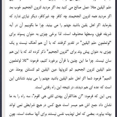
علم الیقین مثلا عمل صالح می کنید بعد اگر مردید لترون الجحیم خوب بعد
اگر مردید همه لترون الجحیمند چه کافر چه غیرکافر، دیگر نیازی ندارد که
بفرماید اگر اهل یقین باشید جهنم را می بینید. چرا ما بگوییم آن در آیه
شریفه فوق، وسطها محذوف است، لذا برخی چیزی به عنوان پسوند برای
“لوتعلمون علم الیقین” در تقدیر گرفتند که با آن هم آهنگ نیست و یک
چیزی به عنوان پیش وند برای “لترون الجحیم” ذکر کرده اند که با این هم
سان نیست. چرا ما این چنین با قرآن برخورد کنیم، فرمود: “کلا لوتعلمون
علم الیقین لترون الجحیم ثم لترونها عین الیقین ثم لتسئلن یومئذ عن
النعیم” فرمود شما اگر اهل علم الیقین باشید جهنم را می بینید نشانش این
است که عده ای هم دیدند، در نتیجه این راه رفتنی است.
پس این که فرمود: “ان هذاالقرآن یهدی للتی هی اقوم”، سه راه را به ما
نشان داد جمع اش هم میسر است هیچ کس در هیچ شرایطی نمی تواند
بهانه بیاورد، بعضی که اهل تهذیب نفس نیستند برای آنها سخت است، چون