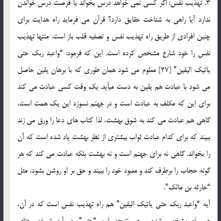
3. تهذیب نفس: اگر کسی نمی خواهد درس بخواند یا فرصت درس خواندن
ندارد آیا راهی به شناخت حقایق دارد؟ قرآن می فرماید راه هدایت برای
چنین افرادی از طریق راه تهذیب نفس و تصفیه قلب باز است. منتها تهذیب
نفس را خود شارع مشخص کرده است. این که فرمود: “واعبد ربک حتی
یاتیک الیقین” [27] معلوم می شود همان طوری که با برهان یقین حاصل
می شود با عبادت هم یقین به دست می‏آید. یک وقت کسی عبادت می کند
برای این که مکلف به عبادت است و در جهنم نسوزد این یک همت است،
گاهی هم عبادت می کند به شوق بهشت، لذا کتاب های دعا را ورق می زند
ببیند که برای کدام عبادت ثواب بیشتری از نظر بهشت یاد شده است که آن
را بخواند. گاهی نه برای جهنم است و نه بهشت بلکه عبادت می کند که هر
گونه حجاب را برطرف کند و معبود خود را ببیند و حق بر او روشن بشود، مثل
“حارثه بن مالک”.
آیه “واعبد ربک حتی یاتیک الیقین” هم راه تهذیب نفس است که در آن،
هم راه مشخص شده و هم نتیجه. این “حتی”، در آیه شریفه، حتای