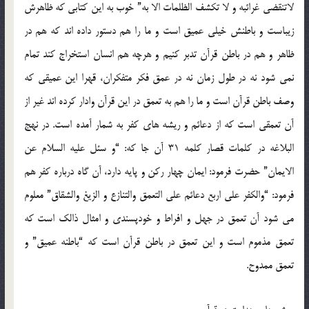
لاتنقضی غرائبه و لا تکشف الظلمات الا به” خوب به این کتابی که ظاهرش
زیباست و باطنش خیلی عمیق است و ما را هم دستور داده اند که هم در
ظاهر و هم در باطن قرآن تدبر کنیم و هرچه هم انسان استخراج کند تمام
نمی شود نه در طول زمان نه در عمق فکر متفکران، قهرا این عمیقی که
وصف باطن قرآن است و ما را هم به تعمق در این قرآن وادار کرده اند غیر از
آن تعمقی است که از دعائم و ریشه های کفر به شمار آمده است. در نهج
البلاغه در کلمات قصار کلمه 31 آن جا که: “و سئل علیه السلام عن
الایمان” حضرت فرمود: ایمان چهار رکن و پایه دارد، آن گاه درباره کفر هم
فرمود: “والکفر علی اربع دعائم علی التعمق والتنازع و الزیغ والشقاق” معلوم
می شود آن تعمق در جهل و افراط و خودپسندی و امثال ذالک است که
تعمق مذموم است و این تعمق در باطن قرآن است که “باطنه عمیق” و
تعمق ممدوح.