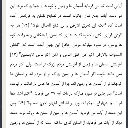
آیاتی است که می فرماید آسمان ها و زمین و کوه ها از شما بزرگ ترند. این
دو دسته آیات جمع شان چگونه است. در نصایح لقمان به فرزندش آمده
است که: “انک لن تحرق الارض و لن تبلغ الجبال طولا” [12] هر چه
گردن فرازی بکنی بالاخره قدرت نداری که زمین را بشکافی و به رفعت کوه
ها برسی. در سوره مبارکه مومن (غافر) این چنین آمده است که: “لخلق
السموات والارض اکبر من خلق الناس و لکن اکثرالناس لایعلمون” [13]
آفرینش آسمان ها و زمین از آفرینش مردم بزرگ تر است، ولی اکثر مردم
نمی دانند. خوب اگر آسمان ها و زمین بزرگ تر از مردم اند و انسان ها
کوچک تر از آسمان ها و زمین اند، چرا از آسمان ها حمل بار امانت بر نیامده
است؟ هم چنین در سوره مبارکه نازعات آیه 27 می فرماید: “اانتم اشد خلقا
ام السمإ بنیهارفع سمکها فسویها و اغطش لیلهاو اخرج ضحیها” [14] پس
این دسته از آیات می فرماید: آسمان ها و زمین از انسان ها بزرگ ترند. دسته
دیگر از آیات می فرماید: از انسان کاری ساخته است که از آسمان ها و زمین