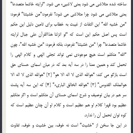
ساخته شده متلاشی می شود یعنی لاشیی‏ء می شود. “لرایته خاشعا متصدعا”
یعنی متلاشی می شود چرا متلاشی می شود؟ نفرمود:”من خشیتنا” فرمود:
“من خشیه الله” این التفات از غیبت به خطاب برای تامین دلیل این حکم
است پس اصل حکم این است که “لو انزلنا هذاالقرآن علی جبال لرایته
خاشعا متصدعا” چرا “من خشیتنا” نفرمود، بلکه فرمود: “من خشیه الله”، چون
“الله” متکلم است هیچ موجودی نمی تواند تجلی الهی و کلام الهی را
تحمل کند و همین معنا را در سه آیه بعد که در میان اسمای حسنای حق
است بازگو می کند: “هوالله الذی لا اله الا هو” [2] “هوالله الذی لا اله الا
هوالملک القدوس” [3] “هوالله الخالق الباری‏ء” [4] که این سه آیه پشت
سر هم در بیان توصیف و شرح اسمای حسنای آن متکلم است و اگر متکلم
عظیم بود قهرا کلام او هم عظیم است و کلام او آن چنان عظیم است که
کوه توان تحمل آن را ندارد.
در این جا سخن از “خشیت” است نه خوف، بین خشیت و خوف، تفاوت