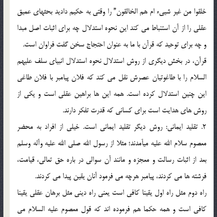
خلقوا من غیر شیی‏ء ام هم الخالقون” را وقتی به حکیم دادید بحثهای عمیق
عقلی را از آن استنباط می کند این نحوه استدلال چه برای اثبات اصل مبدا
و چه برای توحید که قرآن با ما به عنوان احتجاج سخن گفت فراوان است.
قرآن، در بخش دیگری از روش استدلال نحوه استدلال انبیای سلف علیهم
السلام را با طاغوتیان عصرش نقل می کند که فلان پیامبر با فلان طاغی
این چنین استدلال کرده است. همه این ها براهین عقلی است و یکی از
روش های هدایت است برای کسانی که قدرت تفکر دارند.
2. تقلید ایمانی: روش دیگر تقلید ایمانی است. خیلی از افراد به محضر
معصوم سلام الله علیه می‏آمدند؛ مثلا از رسول الله صلی الله علیه وآله وسلم
بعد از اثبات رسالت و معجزه و مانند آن سوالی در باره حق تعالی، قیامت،
فرشته ها می کردند، پیامبر هرچه می فرمود آنان یقین پیدا می کردند.
راه دوم مثل راه اول یقینا کافی است یعنی راه دینی مثل برهان عقلی یقینا
کافی است و همه حکما هم فرموده اند که قول معصوم علیه السلام می