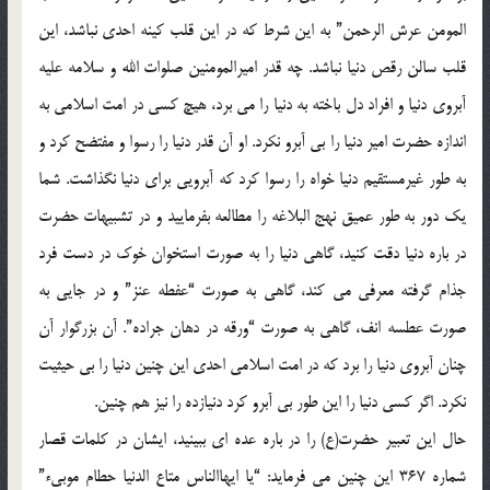
المومن عرش الرحمن” به این شرط که در این قلب کینه احدی نباشد، این
قلب سالن رقص دنیا نباشد. چه قدر امیرالمومنین صلوات الله و سلامه علیه
آبروی دنیا و افراد دل باخته به دنیا را می برد، هیچ کسی در امت اسلامی به
اندازه حضرت امیر دنیا را بی آبرو نکرد. او آن قدر دنیا را رسوا و مفتضح کرد و
به طور غیرمستقیم دنیا خواه را رسوا کرد که آبرویی برای دنیا نگذاشت. شما
یک دور به طور عمیق نهج البلاغه را مطالعه بفرمایید و در تشبیهات حضرت
در باره دنیا دقت کنید، گاهی دنیا را به صورت استخوان خوک در دست فرد
جذام گرفته معرفی می کند، گاهی به صورت “عفطه عنز” و در جایی به
صورت عطسه انف، گاهی به صورت “ورقه در دهان جراده”. آن بزرگوار آن
چنان آبروی دنیا را برد که در امت اسلامی احدی این چنین دنیا را بی حیثیت
نکرد. اگر کسی دنیا را این طور بی آبرو کرد دنیازده را نیز هم چنین.
حال این تعبیر حضرت(ع) را در باره عده ای ببینید، ایشان در کلمات قصار
شماره 367 این چنین می فرماید: “یا ایهاالناس متاع الدنیا حطام موبی‏ء”