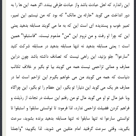
این راندارد که اهل عبادت باشد واز عبادت طرفی ببندد. اگر همه این ها را به
دور انداخت می گوید “حارثه بن مالک” که بود که من نیستم. این تعبیر،
تعبیر خوب و پسندیده ای است این که به ما می گویند مسابقه بدهید یعنی
این که چرا او رفت و من نروم این “من” مذموم نیست، “فاستبقوا” همین
است ؛ یعنی مسابقه بدهید نه تنها مسابقه بدهید در مسابقه شرکت کنید
“سارعوا” جلو بزنید، این راهی نیست که تصادف داشته باشد چون دراین
معارف و معانی تزاحمی نیست همه می گویند بیا تو بگیر بر خلاف تکالب
دنیاست که همه می گویند من می خواهم بگیرم این تزاحم است اما در
معارف هر یک می گوید این دنیارا تو بگیر، این حطام را تو بگیر، این چراگاه
وبا خیز مال تو او می گوید مال تو من رفتم این سبقت در نجات از رذیلت و
فراهم کردن فضیلت تزاحمی ندارد، لذا فرمود: تا توانستی سابقوا و استبقوا تا
توانستی سارعوا نه تنها سابقوا نه تنها مسابقه بدهید برنده بشوید، سرعت
بگیرید، وقتی سرعت گرفتید امام متقین می شوید، لذا بگویید: “واجعلنا