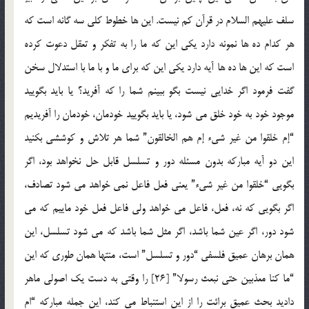
سلف علیهم السلام در قرآن کم نیست. این ها خطوط کلی سه گانه است که
هر کدام ده ها نمونه دارد یکی این که ما را به تفکر و تعقل دعوت کرده
است که این ها ده ها آیه دارد یکی این که برای ما و با ما با استدلال سخن
گفت فرمود اگر خدایی نیست بگو ببینم شما را که آفرید؟ یا باید بگویید
موجود خود به خود خلق می شود، یا باید بگویید خودمان، خودمان را آفریدیم
“إم خلقوا من غیر شی‏ء إم هم الخالقون” شما هر تلاش و کوششی بکنید
این دو آیه مبارکه بدون مسئله دور و تسلسل قابل حل نخواهد بود، اگر
بگویی “خلقوا من غیر شی‏ء” یعنی فعل فاعل نمی خواهد می شود تصادف،
اگر بگویی که نه، فعل، فاعل می خواهد ولی فاعل فعل خود ماییم که می
شود دور، اگر عین شما باشد، اگر مثل شما باشد که می شود تسلسل، این
همان برهان عمیق فلسفی “دور و تسلسل” است، منتها همان طوری که این
“ما کنا معذبین حتی نبعث رسولا” [26] را وقتی به دست یک اصولی ماهر
دادید بحث عمیق برائت را از این استنباط می کند، این جمله مبارکه “ام