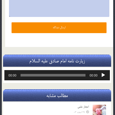
زیارت نامه امام صادق علیه السلام
پخش‌کننده
00:00
00:00
صوت
مطالب مشابه
اعجاز علمی
29 اسفند 03