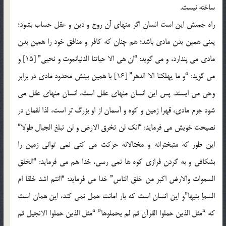
ساخته نیست.
راه جمعش این است انسان اگر منهای آن روح و دین و عقل حساب بشود؛
یعنی همین بدن مادی باشد؛ هم چنان که کافر و منافق خود را همین بدن
مادی می پندارد، و می گوید: “ان هی الا حیاتنا الدنیانموت و نحیی” [15] و
می گوید: “و ما یهلکنا الا الدهر” [16] با همین بینش محدود مادی در برابر
وحی می ایستد. پس این انسان منهای عقل است، انسان منهای عقل می
شود جرم مادی، قهرا زمین و کوه و آسمان از او بزرگ تر است، لذا لقمان در
نصیحت خویش می فرماید: “انک لن تخرق الارض و لن تبلغ الجبال طولا”
این طور که متبخترانه و مختالانه حرکت می کنی نمی توانی زمین را
بشکافی و به گردن فرازی کوه ها نمی رسی، خدا هم می فرماید: “الخلق
السموات والارض اکبر من خلق الناس” خدا می فرماید: “اانتم اشد خلقا ام
السمإ بنیها”و این انسان است که بار امانت حمل نمی کند، این همان است
که “مثل الذین حملوا القرآن ثم لم یحملوها” “مثل الذین حملوا الانجیل ثم