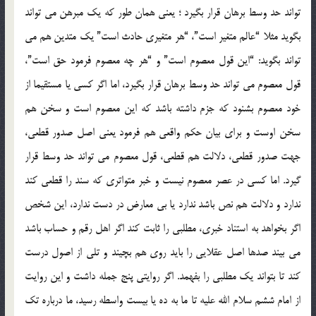
تواند حد وسط برهان قرار بگیرد ؛ یعنی همان طور که یک مبرهن می تواند
بگوید مثلا “عالم متغیر است”، “هر متغیری حادث است” یک متدین هم می
تواند بگوید: “این قول معصوم است” و “هر چه معصوم فرمود حق است”،
قول معصوم می تواند حد وسط برهان قرار بگیرد، اما اگر کسی یا مستقیما از
خود معصوم بشنود که جزم داشته باشد که این معصوم است و سخن هم
سخن اوست و برای بیان حکم واقعی هم فرمود یعنی اصل صدور قطعی،
جهت صدور قطعی، دلالت هم قطعی، قول معصوم می تواند حد وسط قرار
گیرد. اما کسی در عصر معصوم نیست و خبر متواتری که سند را قطعی کند
ندارد و دلالت هم نص باشد ندارد یا بی معارض در دست ندارد، این شخص
اگر بخواهد به استناد خبری، مطلبی را ثابت کند اگر اهل رقم و حساب باشد
می بیند صدها اصل عقلایی را باید روی هم بچیند و تلی از اصول درست
کند تا بتواند یک مطلبی را بفهمد. اگر روایتی پنج جمله داشت و این روایت
از امام ششم سلام الله علیه تا ما به ده یا بیست واسطه رسید، ما درباره تک