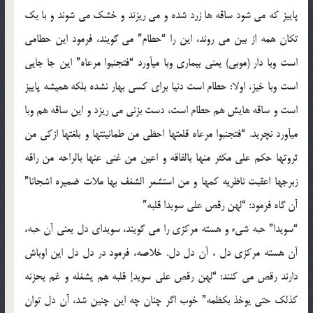
پاییز که می شود ساقه ها زرد شده و می ریزند و خشک می شوند و با یک
تکان همه از بین می روند، این را “حطام” می گویند، فرمود این حطامی
است وبا دار (موبی) یعنی بیماری وبا می‏آورد “فتجنبوا مرعاه” این جا جایی
است وبا خیز، اولا: حطام است دنیا برای کسی بهار نشده بلکه همیشه پاییز
است و ساقه هایش هم حطام است، دست بزنی می ریزد و این ساقه هم وبا
می‏آورد نچرید. “فتجنبوا مرعاه قلعتها احظی من طمانینتها و بلغتها ازکی من
ثروتها حکم علی مکثر منها بالفاقه و اعین من غنی عنها بالراحه من راقه
زبرجها اعقبت ناظریه کمها و من استشعر الشغف بها ملات ضمیره اشجانا”
آن گاه فرمود: “لهن رقص علی سویدا قلبه”
“سویدا” حبه شی‏ء و هسته مرکزی را می گویند، سویدای دل یعنی آن حبه،
آن هسته مرکزی دل ، آن دل دل. خلاصه، فرمود در دل دل این اوباش
دارند رقص می کنند: “لهن رقص علی سویدإ قلبه هم یشغله و غم یحزنه
کذلک حتی یوخذ بکظمه” خوب اگر چنان چه این چنین شد، آن دل توان