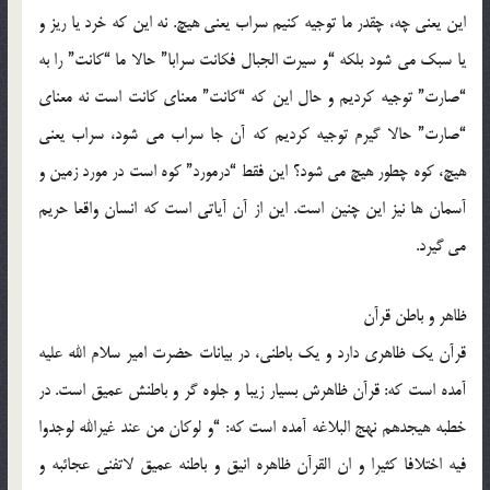
این یعنی چه، چقدر ما توجیه کنیم سراب یعنی هیچ. نه این که خرد یا ریز و
یا سبک می شود بلکه “و سیرت الجبال فکانت سرابا” حالا ما “کانت” را به
“صارت” توجیه کردیم و حال این که “کانت” معنای کانت است نه معنای
“صارت” حالا گیرم توجیه کردیم که آن جا سراب می شود، سراب یعنی
هیچ، کوه چطور هیچ می شود؟ این فقط “درمورد” کوه است در مورد زمین و
آسمان ها نیز این چنین است. این از آن آیاتی است که انسان واقعا حریم
می گیرد.
ظاهر و باطن قرآن
قرآن یک ظاهری دارد و یک باطنی، در بیانات حضرت امیر سلام الله علیه
آمده است که: قرآن ظاهرش بسیار زیبا و جلوه گر و باطنش عمیق است. در
خطبه هیجدهم نهج البلاغه آمده است که: “و لوکان من عند غیرالله لوجدوا
فیه اختلافا کثیرا و ان القرآن ظاهره انیق و باطنه عمیق لاتفنی عجائبه و