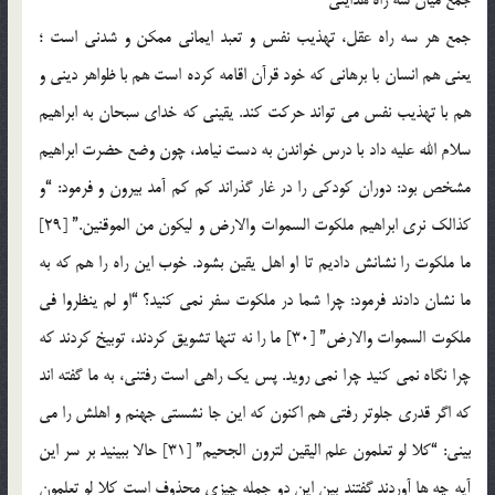
جمع میان سه راه هدایتی
جمع هر سه راه عقل، تهذیب نفس و تعبد ایمانی ممکن و شدنی است ؛
یعنی هم انسان با برهانی که خود قرآن اقامه کرده است هم با ظواهر دینی و
هم با تهذیب نفس می تواند حرکت کند. یقینی که خدای سبحان به ابراهیم
سلام الله علیه داد با درس خواندن به دست نیامد، چون وضع حضرت ابراهیم
مشخص بود: دوران کودکی را در غار گذراند کم کم آمد بیرون و فرمود: “و
کذالک نری ابراهیم ملکوت السموات والارض و لیکون من الموقنین.” [29]
ما ملکوت را نشانش دادیم تا او اهل یقین بشود. خوب این راه را هم که به
ما نشان دادند فرمود: چرا شما در ملکوت سفر نمی کنید؟ “او لم ینظروا فی
ملکوت السموات والارض” [30] ما را نه تنها تشویق کردند، توبیخ کردند که
چرا نگاه نمی کنید چرا نمی روید. پس یک راهی است رفتنی، به ما گفته اند
که اگر قدری جلوتر رفتی هم اکنون که این جا نشستی جهنم و اهلش را می
بینی: “کلا لو تعلمون علم الیقین لترون الجحیم” [31] حالا ببینید بر سر این
آیه چه ها آوردند گفتند بین این دو جمله چیزی محذوف است کلا لو تعلمون