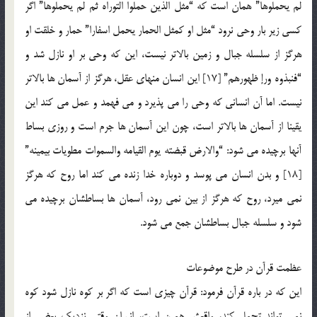
لم یحملوها” همان است که “مثل الذین حملوا التوراه ثم لم یحملوها” اگر
کسی زیر بار وحی نرود “مثل او کمثل الحمار یحمل اسفارا” حمار و خلقت او
هرگز از سلسله جبال و زمین بالاتر نیست، این که وحی بر او نازل شد و
“فنبذوه ورإ ظهورهم” [17] این انسان منهای عقل، هرگز از آسمان ها بالاتر
نیست. اما آن انسانی که وحی را می پذیرد و می فهمد و عمل می کند این
یقینا از آسمان ها بالاتر است، چون این آسمان ها جرم است و روزی بساط
آن‏ها برچیده می شود: “والارض قبضته یوم القیامه والسموات مطویات بیمینه”
[18] و بدن انسان می پوسد و دوباره خدا زنده می کند اما روح که هرگز
نمی میرد، روح که هرگز از بین نمی رود، آسمان ها بساطشان برچیده می
شود و سلسله جبال بساطشان جمع می شود.
عظمت قرآن در طرح موضوعات
این که در باره قرآن فرمود: قرآن چیزی است که اگر بر کوه نازل شود کوه
نمی تواند تحمل کند، واقعش همین است، انسان وقتی نزدیک بعضی از