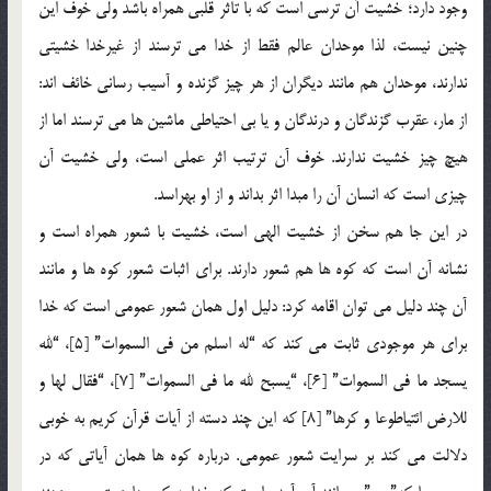
وجود دارد؛ خشیت آن ترسی است که با تاثر قلبی همراه باشد ولی خوف این
چنین نیست، لذا موحدان عالم فقط از خدا می ترسند از غیرخدا خشیتی
ندارند، موحدان هم مانند دیگران از هر چیز گزنده و آسیب رسانی خائف اند:
از مار، عقرب گزندگان و درندگان و یا بی احتیاطی ماشین ها می ترسند اما از
هیچ چیز خشیت ندارند. خوف آن ترتیب اثر عملی است، ولی خشیت آن
چیزی است که انسان آن را مبدا اثر بداند و از او بهراسد.
در این جا هم سخن از خشیت الهی است، خشیت با شعور همراه است و
نشانه آن است که کوه ها هم شعور دارند. برای اثبات شعور کوه ها و مانند
آن چند دلیل می توان اقامه کرد: دلیل اول همان شعور عمومی است که خدا
برای هر موجودی ثابت می کند که “له اسلم من فی السموات” [5]، “لله
یسجد ما فی السموات” [6]، “یسبح لله ما فی السموات” [7]، “فقال لها و
للارض ائتیاطوعا و کرها” [8] که این چند دسته از آیات قرآن کریم به خوبی
دلالت می کند بر سرایت شعور عمومی. درباره کوه ها همان آیاتی که در