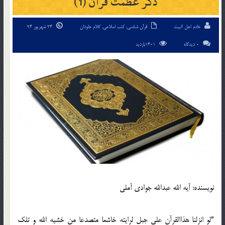
ذکر عظمت قرآن (1)
خادم اهل البیت
قرآن شناسی
,
کتب اسلامی
,
کلام جاودان
24 شهریور 94
0 دیدگاه
1401بازدید
نویسنده: آیه الله عبدالله جوادی آملی
“لو انزلنا هذاالقرآن علی جبل لرایته خاشعا متصدعا من خشیه الله و تلک