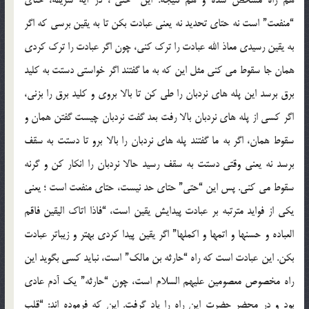
“منفعت” است نه حتای تحدید نه یعنی عبادت بکن تا به یقین برسی که اگر
به یقین رسیدی معاذ الله عبادت را ترک کنی، چون اگر عبادت را ترک کردی
همان جا سقوط می کنی مثل این که به ما گفتند اگر خواستی دستت به کلید
برق برسد این پله های نردبان را طی کن تا بالا بروی و کلید برق را بزنی،
اگر کسی از پله های نردبان بالا رفت بعد گفت نردبان چیست گفتن همان و
سقوط همان، اگر به ما گفتند پله های نردبان را بالا برو تا دستت به سقف
برسد نه یعنی وقتی دستت به سقف رسید حالا نردبان را انکار کن و گرنه
سقوط می کنی. پس این “حتی” حتای حد نیست، حتای منفعت است ؛ یعنی
یکی از فواید مترتبه بر عبادت پیدایش یقین است، “فاذا اتاک الیقین فاقم
العباده و حسنها و اتمها و اکملها” اگر یقین پیدا کردی بهتر و زیباتر عبادت
بکن. این عبادت است که راه “حارثه بن مالک” است، نباید کسی بگوید این
راه مخصوص معصومین علیهم السلام است، چون “حارثه” یک آدم عادی
بود و در محضر حضرت این راه را یاد گرفت. این که فرموده اند: “قلب