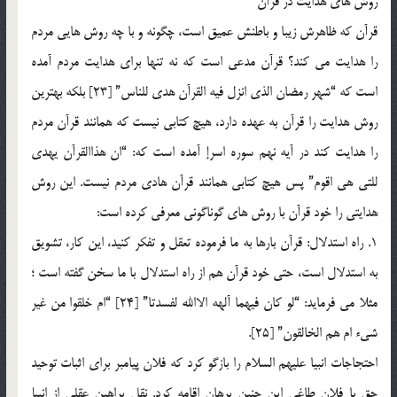
روش های هدایت در قرآن
قرآن که ظاهرش زیبا و باطنش عمیق است، چگونه و با چه روش هایی مردم
را هدایت می کند؟ قرآن مدعی است که نه تنها برای هدایت مردم آمده
است که “شهر رمضان الذی انزل فیه القرآن هدی للناس” [23] بلکه بهترین
روش هدایت را قرآن به عهده دارد، هیچ کتابی نیست که همانند قرآن مردم
را هدایت کند در آیه نهم سوره اسرإ آمده است که: “ان هذاالقرآن یهدی
للتی هی اقوم” پس هیچ کتابی همانند قرآن هادی مردم نیست. این روش
هدایتی را خود قرآن با روش های گوناگونی معرفی کرده است:
1. راه استدلال: قرآن بارها به ما فرموده تعقل و تفکر کنید، این کار، تشویق
به استدلال است، حتی خود قرآن هم از راه استدلال با ما سخن گفته است ؛
مثلا می فرماید: “لو کان فیهما آلهه الاالله لفسدتا” [24] “ام خلقوا من غیر
شی‏ء ام هم الخالقون” [25].
احتجاجات انبیا علیهم السلام را بازگو کرد که فلان پیامبر برای اثبات توحید
حق با فلان طاغی این چنین برهان اقامه کرد. نقل براهین عقلی از انبیإ