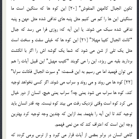
تکون الجبال کالعهن المنفوش” [20] این کوه ها که سنگین است ما
سنگینی این ها را کم می کنیم مثل پنبه های ندافی شده مثل عهن و پنبه
ندافی شده سبک می شوند. یا این آیه که: روزی فرا می رسد که جبال
“کانت الجبال کثیبا مهیلا” [21] این کوه ها که خیلی سفت و سخت است
مثل یک تلی از شن می شود که شما یک گوشه اش را اگر با انگشت
بردارید بقیه می ریزد، این را می گویند “کثیب مهیل” این قبیل آیات را هم
می توان فهمید اما می رسیم به این قسمت: “و سیرت الجبال فکانت سرابا”
[22] کوه ها می روند و می روند و سراب می شوند. اگر کسی نخواهد توجیه
کند، کوه ها سراب می شود یعنی چه؟ سراب یعنی هیچ، انسان از دور خیال
می کرد کوه است وقتی نزدیک رفت می بیند کوه نیست. چه قدر انسان باید
توجیه کند تا این آیه را بفهمد. بعد ازاین که چندین وجه توجیه کرد بهترین
وجه این است که اعتراف کند که من نمی فهمم.
گاهی انسان در برابر بعضی از آیات قرار می گیرد و از ترس برمی گردد که