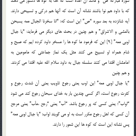
سوره مبارکه”ص” و مانند آن آمده است که خدا به کوه ها دستور می دهند
که با داود هم نوا باشند نشانه آن است که آنها هم درکی و تسبیحی دارند.
آیه شانزده به بعد سوره “ص” این است که: “انا سخرنا الجبال معه یسبحن
بالعشی و الاشراق” و هم چنین در بحث های دیگر می فرماید: “یا جبال
اوبی معه” [9] این که فرمود ما کوه ها را مسخر داود کرده ایم که صبح و
شام همراه او تسبیح می کنند مثل یک نماز جماعتی که مامومین به
امامشان اقتدا می کنند سلسله جبال به داود سلام الله علیه اقتدا می کردند.
و هم چنین
“یا جبال اوبی معه” این اوب یعنی رجوع تاویب یعنی آن شدت رجوع و
کثرت رجوع است، اگر کسی چندین بار به خدای سبحان رجوع کند می شود
“اواب”؛ یعنی کسی که پر رجوع باشد. “آب” یعنی “رجع ،م‏آب” یعنی مرجع
آن کسی که اهل رجوع مکرر است به او می گویند اواب: “یا جبال اوبی معه”
پس نشانه این است که کوه ها این شعور را دارند.