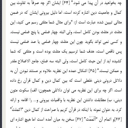
چه بخواهید در آن پیدا می شود.” [64] ایشان اگر چه صرفاً به تفاوت بین
کمال و جامعیت دین اشاره کرده است، اما دلیل بیرونی ایشان که در ضمن
مثالی تبیین شده عبارت است از: “برای مثال شما مثلثی رسم می کنید، این
مثلث در مثلث بودن کامل است، ولی البته چهار ضلعی یا پنج ضلعی نیست.
و کسی نمی تواند بگوید چون این مثلث چهار ضلعی یا صد ضلعی نیست
پس ناقص است، هدف شما ترسیم یک مثلث بوده است و مثلثی که شما
کشیده اید از این حیث کامل است، ولی البته سه ضلع، جامع الاضلاع مقدر
و ممکن نیست.” [65] اشکال عمده این نظریه علاوه بر مستند نبودن آن به
دلائل درونی دینی خلطی است که بین کمال دین و کمال قرآن رخ داده
است. اگر چه برای این نظریه می توان دلائلی همچون: الف) سکوت متون
دینی، ب) مطابقت داشتن این نظریه با واقعیات بیرونی و… را اقامه و ارائه
کرد. به عنوان نمونه با اینکه در قرآن کریم با صراحت از کمال دین “اکملتُ”
[66]و اتمام آن “أَتْمَمْت” [67] سخن به میان آمده است اما هیچ اشاره ای