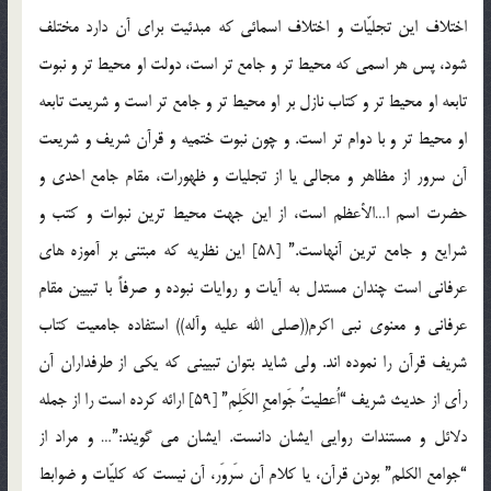
اختلاف این تجلیّات و اختلاف اسمائی که مبدئیت برای آن دارد مختلف
شود، پس هر اسمی که محیط تر و جامع تر است، دولت او محیط تر و نبوت
تابعه او محیط تر و کتاب نازل بر او محیط تر و جامع تر است و شریعت تابعه
او محیط تر و با دوام تر است. و چون نبوت ختمیه و قرآن شریف و شریعت
آن سرور از مظاهر و مجالی یا از تجلیات و ظهورات، مقام جامع احدی و
حضرت اسم ا…الأعظم است، از این جهت محیط ترین نبوات و کتب و
شرایع و جامع ترین آنهاست.” [58] این نظریه که مبتنی بر آموزه های
عرفانی است چندان مستدل به آیات و روایات نبوده و صرفاً با تبیین مقام
عرفانی و معنوی نبی اکرم((صلی الله علیه وآله)) استفاده جامعیت کتاب
شریف قرآن را نموده اند. ولی شاید بتوان تبیینی که یکی از طرفداران آن
رأی از حدیث شریف “اُعطیتُ جَوامعِ الکَلِم” [59] ارائه کرده است را از جمله
دلائل و مستندات روایی ایشان دانست. ایشان می گویند:”… و مراد از
“جوامع الکلم” بودن قرآن، یا کلام آن سَروَر، آن نیست که کلیّات و ضوابط