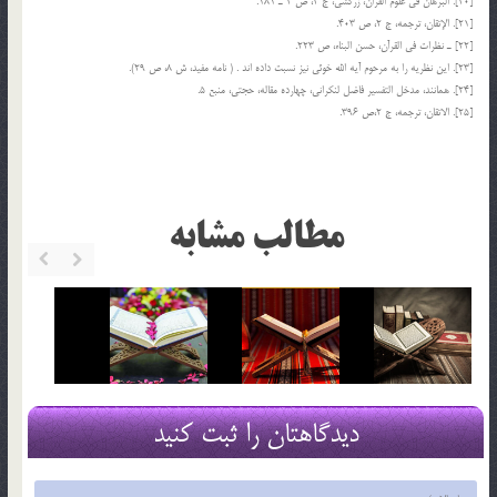
[20]. البرهان فی علوم القرآن، زرکشی، ج 2، ص 2 ـ 181.
[21]. الإتقان، ترجمه، ج 2، ص 403.
[22] ـ نظرات فی القرآن، حسن البناء، ص 223.
[23]. این نظریه را به مرحوم آیه الله خوئی نیز نسبت داده اند . ( نامه مفید، ش 8، ص 29).
[24]. همانند، مدخل التفسیر فاضل لنکرانی، چهارده مقاله، حجتی، منبع 5.
[25]. الاتقان، ترجمه، ج 2،ص 396.
مطالب مشابه
دیدگاهتان را ثبت کنید