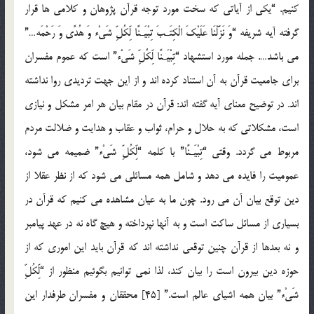
کنیم. “یکی از آیاتی که سخت مورد توجه قرآن پژوهان و کلامی ها قرار
گرفته آیه شریفه “وَ نَزَّلْنَا عَلَیْکَ الْکِتَـبَ تِبْیَـنًا لِّکُلِّ شَیْء وَ هُدًی وَ رَحْمَه…”
می باشد…. جمله مورد استشهاد “تِبْیَـنًا لِّکُلِّ شَیْء” است که عموم مفسران
برای جامعیت قرآن به آن استناد کرده اند و از این جهت تردیدی روا نداشته
اند. در توضیح معنای آیه گفته اند: قرآن در مقام بیان هر امر مشکل و نیازی
است، مشکلاتی که به حلال و حرام، ثواب و عقاب و هدایت و ضلالت مردم
مربوط می گردد. وقتی “تِبْیَـنًا” با کلمه “لِّکُلِّ شَیْء” ضمیمه می شود،
عمومیت را فایده می دهد و شامل همه مسائلی می شود که از نظر عقلا از
دین توقع بیان آن می رود. چون ما به عیان مشاهده می کنیم که قرآن در
بسیاری از مسائل ساکت است و به آنها نپرداخته و هیچ گاه نه در عهد پیامبر
و نه بعدها از قرآن چنین توقعی نداشته اند که قرآن باید این اموری که از
حوزه دین بیرون است را بیان کند، لذا نمی توانیم بگوئیم منظور از “لِّکُلِّ
شَیْء” بیان همه اشیای عالم است.” [45] محققان و مفسران طرفدار این