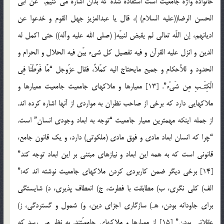
خانواده واژه جامعیت است استفاده شده که بدان اشاره می کنیم. “عن أبی
الحسن الرضا((علیه السلام) )، قال یا عبدالعزیز جهل القوم و خدعوا عن
ادیانهم، إن اللّه تعالی لم یقبض لنبیّه( (صلی الله علیه وآله)) حتی اکمل له
الدین و انزل علیه القرآن و فیه تفصیل کل شیء بیّن فیه الحلال و الحرام و
الحدود و للأحکام و جمیع مایحتاج الیه کمّلاً، فقال عزّوجل “مَّا فَرَّطْنَا فِی
الْکِتَـبِ مِن شَیْء”. [13] معیارها و ملاکهای جامعیت جامعیت معیارها و
ملاکهایی دارد که برخی از صاحب نظران به مواردی از آنها اشاره کرده اند.
از جمله اینکه مهمترین معیار جامعیت “توجه به ابعاد وجودی انسان” است.
“چرا که انسان ابعاد مادی و فوق مادی (ملکوتی) دارد، و یک قانون جامع،
قانونی است که به همه این ابعاد و نیازهای مبتنی بر این ابعاد توجه کند”
[14] برخی دیگر ضمن کاربردی کردن ملاکهای جامعیت نوشته اند که:”
الف) کلی نگری، ب) مطابقت با فطرت، ج) انعطاف پذیری، د) شایستگی
برای جاودانه بودن، هـ) سازگاری اجزای دین، و) شمول و گستردگی، ز)
عقلانی بودن” [15] از معیارها و ملاکهای جامعیّتند. به نظر می رسد که