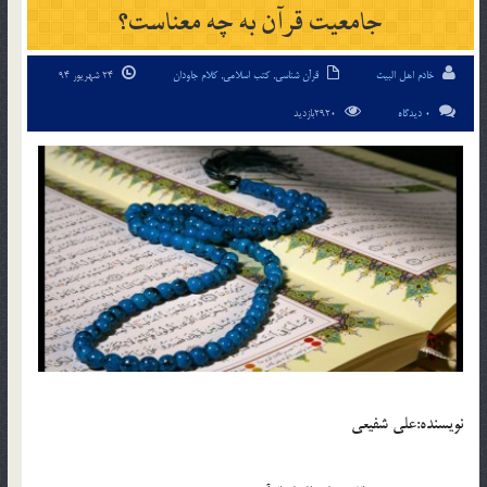
جامعیت قرآن به چه معناست؟
خادم اهل البیت
قرآن شناسی
,
کتب اسلامی
,
کلام جاودان
24 شهریور 94
0 دیدگاه
2920بازدید
نویسنده:علی شفیعی