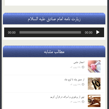
زیارت نامه امام صادق علیه السلام
پخش‌کننده
00:00
00:00
صوت
مطالب مشابه
اعجاز علمی
29 اسفند 03
از عمق چاه تا اوج جاه
29 اسفند 03
نهي از پرخوري و اسراف در قرآن کريم
29 اسفند 03