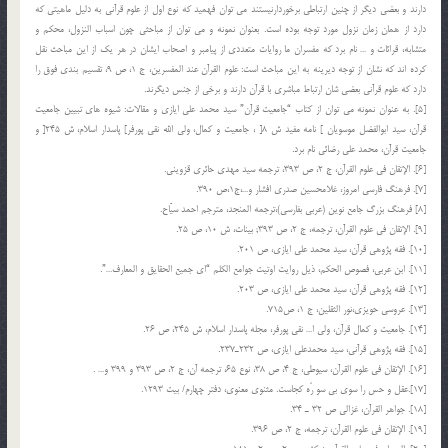
دارند و بعضی دیگر از چنین ارتباطی برخوردارنیستند می توان فهمید که نوع اول از علوم قرآنی به دلیل ماهیتی که
دارد از همان زمان نزول مورد توجه بوده است. بعنوان نمونه و می توان از مباحثی چون اسباب النزول، محکم و
متشابه، قرائات و … نام برد که مفسران ما روایات متعددی از پیامبر و اصحاب ایشان در هر یک از این مباحث نقل
کرده اند که نشان از توجه دیرینه به این مباحث است: علوم القرآن عند المفسرین، ج 1، ص 9، تقسیم بندی فوق را
دارد که علوم قرآنی بعضی شان ارتباط مباشری با قرآن دارند و برخی از جنس دیگرند.
[5]. به عنوان نمونه می توان از کتاب “جامعیت قرآن” سید محمد علی ایازی و مقالات: شیوه های تبیین جامعیت
قرآن، سید ابوالفضل موسویان ] نامه مفید ش 8[ ، جامعیت و کمال، ولی الله نقی پورفر] پاسدار اسلام، ش 245[ و
جامعیت قرآن، محمد علی رضائی نام برد.
[6]. الإتقان فی علوم القرآن، ج 2، ص 393، ترجمه سید مهدی حائری قزوینی.
[7]. فرهنگ فارسی امروز، غلامحسین صدری افشار و…،ج1،ص 390.
[8] فرهنگ بزرگ جامع نوین (عربی بفارسی)،ترجمه المنجد، مترجم احمد سیّاح.
[9]. الإتقان فی علوم القرآن، ترجمه، ج 2، ص 393; بینات، ش 10، ص 25.
[10]. فقه پژوهی قرآن، سید محمد علی ایازی، ص 201.
[11]. ابن عربی، فصوص الحکم، ذیل روایت اوتیت جوامع الکلم “ای جمیع الحقایق و المعارف…”.
[12]. فقه پژوهی قرآن، سید محمد علی ایازی، ص 203.
[13]. عروسی حویزی،نور الثقلین، ج 1، ص715.
[14]. جامعیت و کمال قرآن، ولی ا… نقی پورفر، مجله پاسدار اسلام، ش 245، ص 26.
[15]. فقه پژوهی قرآنی، سید محمدعلی ایازی، ص 232ـ237.
[16]. الإتقان فی علوم القرآن، سیوطی، ج 4، ص 38، نوع 65، ترجمه آن، ج 2، ص 393 و 399 و… .
[17].عقل و حس را سوی بی سو رَه کجاست. مثنوی معنوی، دفتر چهارم/ بیت 1293.
[18]. جواهر القرآن، غزالی ص 32 ـ 34.
[19]. الإتقان فی علوم القرآن، ترجمه، ج 2، ص 396.