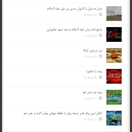
منزل به منزل با کاروان حسین بن علی علیه السلام
25 خرداد 05
پاسخ امام زمان علیه السلام به چند شبهه عاشورایی
25 خرداد 05
من سرزمین کربلا
25 خرداد 05
بیعت با عاشورا
25 خرداد 05
ویژه عید غدیر خم
10 خرداد 05
کامل ترین پیام غدیر ترجمه روان از خطابه جهانی پیامبر اکرم در غدیر خم
10 خرداد 05