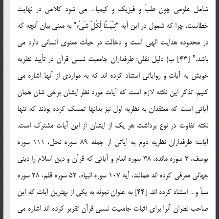
شامل علومی چون طبّ و فیزیک و کیمیا… می شود کلامی در نهایت
خطاست، چرا که شمول در این آیه “تِبْیَـنًا لِّکُلِّ شَیْء” به معنی بیان آنچه که
در محدوده هدایت الهی است و دخالت در حیات معنوی انسانی دارد می
باشد.” [43] ب) دلیل نقلی: طرفداران جامعیت نسبی قرآن در تأیید نظریه
خویش به آیات و روایاتی استناد کرده اند که به مواردی از آنها اشاره می
کنیم. تذکر این نکته لازم است که آیات مورد نظر ایشان برخی شان همان
آیاتی است که معتقدان به نظریه اول نیز بدانها تمسک کرده بودند که تنها
نکته تفاوت در نوع برداشت هر یک از ایشان از این آیات مشترک است.
آیات: طرفداران نظریه دوم به آیاتی از جمله 89 سوره نحل، 111 سوره
یوسف، 3 سوره مائده، 38 سوره انعام و آیاتی که قرآن و دین اسلام را دینی
جهانی معرفی کرده اند همانند، آیه 107 سوره انبیاء، 52 سوره قلم، 28 سوره
سبأ و… استناد کرده اند. [44] به عنوان نمونه به یکی از بهترین آیات که این
صاحب نظران آنرا برای اثبات جامعیت نسبی قرآن تقریر کرده اند اشاره می