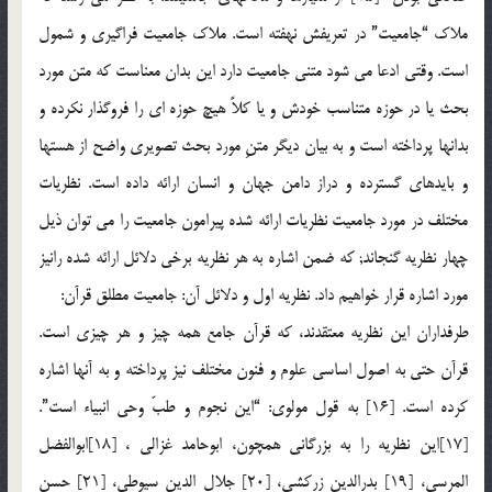
ملاک “جامعیت” در تعریفش نهفته است. ملاک جامعیت فراگیری و شمول
است. وقتی ادعا می شود متنی جامعیت دارد این بدان معناست که متن مورد
بحث یا در حوزه متناسب خودش و یا کلاً هیچ حوزه ای را فروگذار نکرده و
بدانها پرداخته است و به بیان دیگر متنِ مورد بحث تصویری واضح از هستها
و بایدهای گسترده و دراز دامن جهان و انسان ارائه داده است. نظریات
مختلف در مورد جامعیت نظریات ارائه شده پیرامون جامعیت را می توان ذیل
چهار نظریه گنجاند; که ضمن اشاره به هر نظریه برخی دلائل ارائه شده رانیز
مورد اشاره قرار خواهیم داد. نظریه اول و دلائل آن: جامعیت مطلق قرآن:
طرفداران این نظریه معتقدند، که قرآن جامع همه چیز و هر چیزی است.
قرآن حتی به اصول اساسی علوم و فنون مختلف نیز پرداخته و به آنها اشاره
کرده است. [16] به قول مولوی: “این نجوم و طبّ وحی انبیاء است”.
[17]این نظریه را به بزرگانی همچون، ابوحامد غزالی ، [18]ابوالفضل
المرسی، [19] بدرالدین زرکشی، [20] جلال الدین سیوطی، [21] حسن