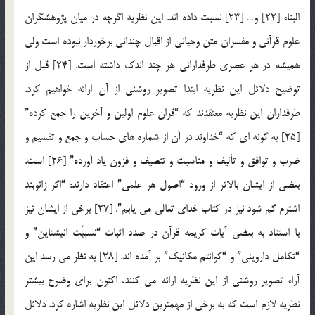
البناء [22] و… [23] نسبت داده اند. این نظریه اگرچه در میان پژوهشگران
علوم قرآنی و مفسران متن وحیانی از اقبال چندانی برخوردار نبوده است ولی
همیشه در هر عصری طرفدارانی هر چند اندک داشته است. [24] قبل از
توضیح دلائل این نظریه ابتدا تصویر روشنی از آن ارائه خواهیم کرد.
طرفداران این نظریه معتقدند که “قران علوم اولین و آخرین را جمع کرده”
[25] به گونه ای که “خداوند در آن از شماره های حساب و جمع و تقسیم و
ضرب و توافق و تألیف و مناسبت و تنصیف و فزون یاد آورده” [26] است.
بعضی از ایشان بالاتر از ورود “اصول هر علمی” اعتقاد دارند: “اگر زانوبند
اشترم گم شود نیز در کتاب خدای تعالی می یابم”. [27] برخی از ایشان نیز
با استناد به بعضی آیات کریمه قرآن در صدد اثبات “نسبیّت انیشتاین” و
“تکامل داروینی” و “کوانتم مکانیک” بر آمده اند. [28] به نظر می رسد این
آراء تصویر روشنی از این نظریه ارائه می کنند، اکنون برای وضوح بیشتر
نظریه لازم است که به برخی از مهمترین دلائل این نظریه اشاره کرد. دلائل