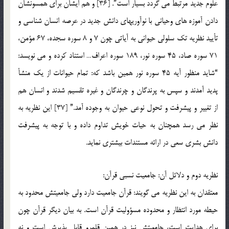
علوم جدید مرتبط می گردد بسیار است”. [36] و هم ایشان برای همسونشان
دادن آموزه های وحیانی با نوآوریهای دانش جدید در عرصه انسان شناسی و
تأیید نظریه تک سلولی حیوانی به آیاتی چون 7 و 8 سوره سجده، 67 مؤمن،
71 سوره صاد، 45 سوره نور، 189 سوره اعراف… استناد کرده و می نویسد:
“شاید منظور آیه 45 سوره نور همین باشد که: تمام حیوانات از یک منشأ
پدید آمدند و سپس به پرندگان و چرندگان و غیره تقسیم شدند و انسان هم
از تغییر و پیشرفت و تحول نوعی حیوان به وجوده آمد.” [37] این نظریه به
نظر می رسد همچنان به حیات خویش تداوم داده و با توجه به پیشرفت
دانش بشری سعی در ارائه مستندات بیشتری نماید.
نظریه دوم و دلائل آن: جامعیت نسبی قرآن:
معتقدان به این نظریه می گویند: قرآن جامعیت دارد ولی جامعیتش محدود به
حیطه مورد انتظار و محدوده مسؤولیت قرآن است. به بیان دیگر قرآن چون
برای هدایت است، جامعیتش نیز در همین قلمرو قابل پذیرش است و نه