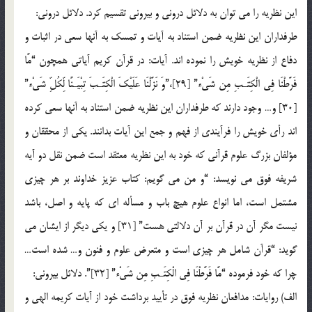
این نظریه را می توان به دلائل درونی و بیرونی تقسیم کرد. دلائل درونی:
طرفداران این نظریه ضمن استناد به آیات و تمسک به آنها سعی در اثبات و
دفاع از نظریه خویش را نموده اند. آیات: در قرآن کریم آیاتی همچون “مَّا
فَرَّطْنَا فِی الْکِتَـبِ مِن شَیْء” [29]،”وَ نَزَّلْنَا عَلَیْکَ الْکِتَـبَ تِبْیَـنًا لِّکُلِّ شَیْء”
[30] و… وجود دارند که طرفداران این نظریه ضمن استناد به آنها سعی کرده
اند رأی خویش را فرآیندی از فهم و جمع این آیات بدانند. یکی از محققان و
مؤلفان بزرگ علوم قرآنی که خود به این نظریه معتقد است ضمن نقل دو آیه
شریفه فوق می نویسد: “و من می گویم: کتاب عزیز خداوند بر هر چیزی
مشتمل است، اما انواع علوم هیچ باب و مسأله ای که پایه و اصل، باشد
نیست مگر آن در قرآن بر آن دلالتی هست” [31] و یکی دیگر از ایشان می
گوید: “قرآن شامل هر چیزی است و متعرض علوم و فنون و… شده است…
چرا که خود فرموده “مَّا فَرَّطْنَا فِی الْکِتَـبِ مِن شَیْء” [32]”. دلائل بیرونی:
الف) روایات: مدافعان نظریه فوق در تأیید برداشت خود از آیات کریمه الهی و