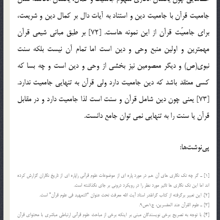
جامعیت قرآن با جامعیت دین و استناد به آیات دال بر کمال دین و شریعت،
برای جامعیّت قرآن از این نمونه هاست. [72] بر طبق مبانی شیعی قرآن
مهمترین و اولین منبع وحی و دین است اما تمام آن نیست بلکه سنت
نبوی(ص) و دیگر معصومین نیز بخشی از وحی و دین است و چه بسا که
کسی معتقد باشد که دین جامعیت دارد ولی قرآن به تنهایی جامعیت ندارد.
[73] یعنی چون دین شامل قرآن و سنت است لذا جامعیت دارد و در مقابل
قرآن یا سنت را به تنهایی نمی توان جامع دانست.
پی‌نوشت‌ها:
[1] ـ گر چه تک نگاری های آن هم در مورد پاره ای از موضوعات علوم قرآنی راپاره ای از تاریخ نگاران گزارش کرده
اند اما این تک نگاری ها تاثیر مورد نظر را در رویکرد درونی بر جای نگذاشته است.
[2]. این تعبیر برگرفته از کتاب گرانقدر استاد آیت الله معرفت تحت عنوان “التمهید فی علوم قرآن” است.
[3] ـ علوم القرآن عند المفسرین، ج1،ص9.
[4]. با توجه به تصریح برخی نویسندگان مبنی بر اینکه برخی از مباحث علوم قرآنی ارتباطی مباشری با محتوای قرآن