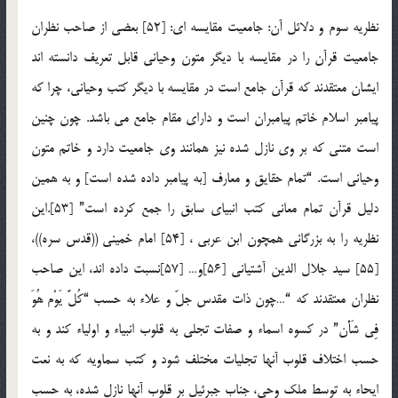
نظریه سوم و دلائل آن: جامعیت مقایسه ای: [52] بعضی از صاحب نظران
جامعیت قرآن را در مقایسه با دیگر متون وحیانی قابل تعریف دانسته اند
ایشان معتقدند که قرآن جامع است در مقایسه با دیگر کتب وحیانی، چرا که
پیامبر اسلام خاتم پیامبران است و دارای مقام جامع می باشد. چون چنین
است متنی که بر وی نازل شده نیز همانند وی جامعیت دارد و خاتم متون
وحیانی است. “تمام حقایق و معارف [به پیامبر داده شده است] و به همین
دلیل قرآن تمام معانی کتب انبیای سابق را جمع کرده است” [53].این
نظریه را به بزرگانی همچون ابن عربی ، [54] امام خمینی ((قدس سره))،
[55] سید جلال الدین آشتیانی [56]و… [57]نسبت داده اند، این صاحب
نظران معتقدند که “…چون ذات مقدس جلّ و علاء به حسب “کُلَّ یَوْم هُوَ
فِی شَأْن” در کسوه اسماء و صفات تجلی به قلوب انبیاء و اولیاء کند و به
حسب اختلاف قلوب آنها تجلیات مختلف شود و کتب سماویه که به نعت
ایحاء به توسط ملک وحی، جناب جبرئیل بر قلوب آنها نازل شده، به حسب