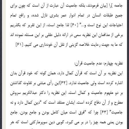
جامعه ]را [بیان فرمودند، بلکه جامعیت آن عبارت از آن است که چون برای
جمیع طبقات انسان در تمام ادوار عمر بشری نازل شده، و رافع تمام
احتیاجات این نوع است و…” [60] لذا جامع است، از این تقریر که بگذریم
برخی از مدافعان این نظریه سعی در ارائه دلیل عقلی بر این مسئله نموده اند
که ما به جهت رعایت خلاصه گزینی از نقل آن خودداری می کنیم. [61]
نظریه چهارم: عدم جامعیت قرآن:
این نظریه بر آن است که قرآن کمال دارد، همان گونه که خود قرآن بدان
اشاره کرده است ولی جامعیت ندارد. [62]این رأی مبتنی بر تفاوت گذاشتن
بر دو مفهوم جامعیت و کمال است. این نظریه را دکتر عبدالکریم سروش
مطرح و از آن دفاع کرده است. ایشان معتقد است که “دین کمال دارد و نه
جامعیت” [63] چرا که “فرق است میان کامل بودن و جامع بودن. جامع
بودن یعنی همه چیز را در بر می گیرد، گویی دین سوپرمارکتی است که هر