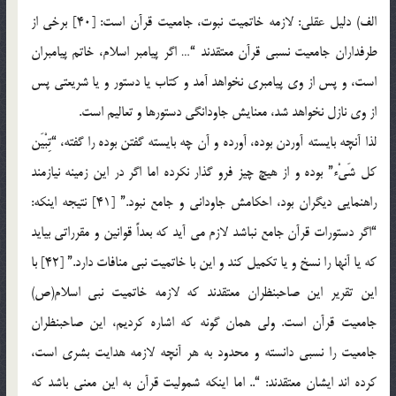
الف) دلیل عقلی: لازمه خاتمیت نبوت، جامعیت قرآن است: [40] برخی از
طرفداران جامعیت نسبی قرآن معتقدند “… اگر پیامبر اسلام، خاتم پیامبران
است، و پس از وی پیامبری نخواهد آمد و کتاب یا دستور و یا شریعتی پس
از وی نازل نخواهد شد، معنایش جاودانگی دستورها و تعالیم است.
لذا آنچه بایسته آوردن بوده، آورده و آن چه بایسته گفتن بوده را گفته، “تِبْیَن
کل شَیْء” بوده و از هیچ چیز فرو گذار نکرده اما اگر در این زمینه نیازمند
راهنمایی دیگران بود، احکامش جاودانی و جامع نبود.” [41] نتیجه اینکه:
“اگر دستورات قرآن جامع نباشد لازم می آید که بعداً قوانین و مقرراتی بیاید
که یا آنها را نسخ و یا تکمیل کند و این با خاتمیت نبی منافات دارد.” [42] با
این تقریر این صاحبنظران معتقدند که لازمه خاتمیت نبی اسلام(ص)
جامعیت قرآن است. ولی همان گونه که اشاره کردیم، این صاحبنظران
جامعیت را نسبی دانسته و محدود به هر آنچه لازمه هدایت بشری است،
کرده اند ایشان معتقدند: “.. اما اینکه شمولیت قرآن به این معنی باشد که