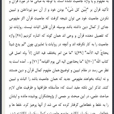
به مفهوم و یا واژه جامعیت نشده است. با توجه به مبانی ما در مورد قرآن و
تأکید قرآن بر “تِبْیَن کل شَیْء” بودن خود و از آن سو نپرداختن و تبیین
نکردن جامعیت خود می توان نتیجه گرفت که جامعیت قرآن اگر مفهومی
جدای از کمال دین داشته باشد بوسیله قرآن قابل اثبات نیست. روایات نیز
که تفصیل دهنده قرآن و وحی اند همان گونه که اشاره کردیم [68] واژه
جامعیت را به کار نگرفته اند و آنچه در روایات با تعابیری چون “لم یدع شیئاً
یحتاجُ الیه الأمه” [69]یا “ما من امر یختلف فیه اثنان إلاّ وله اصل فی
کتاب اللّه” [70]یا “ما یحتاجون الیه الی یوم القیامه” [71] و… آمده است به
نظر می رسد در مقام تبیین و توضیح همان مفهوم کمال قرآن و دین هستند
و نه اینکه بخواهند مفهومی جدید که همان جامعیت باشد را اثبات و تبیین
کنند. تذکر این نکته مفید است که: متأسفانه ظرافتها و ظرفیت های لازم
مباحث علمی، در این مبحث بر جمعی از پژوهشگران پوشیده مانده و ایشان
را به خلط و خطاهایی گرفتار کرده که می شد از آنها پرهیز کرد. خلط ها و
خطاهایی چون یکسان انگاری مفهوم جامعیت و کمال، یکسان انگاشته شدن