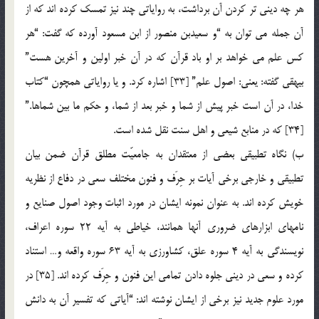
هر چه دینی تر کردن آن برداشت، به روایاتی چند نیز تمسک کرده اند که از
آن جمله می توان به “و سعیدبن منصور از ابن مسعود آورده که گفت: “هر
کس علم می خواهد بر او باد قرآن که در آن خبر اولین و آخرین هست”
بیهقی گفته: یعنی: اصول علم” [33] اشاره کرد. و یا روایاتی همچون “کتاب
خدا، در آن است خبر پیش از شما و خبر بعد از شما، و حکم ما بین شماها.”
[34] که در منابع شیعی و اهل سنت نقل شده است.
ب) نگاه تطبیقی بعضی از معتقدان به جامعیّت مطلق قرآن ضمن بیان
تطبیقی و خارجی برخی آیات بر حِرَف و فنون مختلف سعی در دفاع از نظریه
خویش کرده اند. به عنوان نمونه ایشان در مورد اثبات وجود اصول صنایع و
نامهای ابزارهای ضروری آنها همانند، خیاطی به آیه 22 سوره اعراف،
نویسندگی به آیه 4 سوره علق، کشاورزی به آیه 63 سوره واقعه و… استناد
کرده و سعی در دینی جلوه دادن تمامی این فنون و حِرَف کرده اند. [35] در
مورد علوم جدید نیز برخی از ایشان نوشته اند: “آیاتی که تفسیر آن به دانش