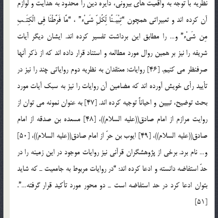
نظریه با توجه به واقعیت های بیرونی، دایره دین را محدود به هدایت و لوازم
آن کرده اند و تعبیراتی همچون “تِبْیَـنًا لِّکُلِّ شَیْء” ، “مَّا فَرَّطْنَا فِی الْکِتَـبِ
مِن شَیْء” و… را مطابق این برداشت تفسیر کرده اند. ایشان دیگر آیات
شریفه را نیز بر همین روال مورد مطالعه و استناد قرار داده اند که از ذکر آنها
صرفنظر می کنیم. [46] روایات: معتقدان به نظریه دوم روایاتی چند را نیز در
تأیید رأی خویش آورده اند که مضامین آن روایات را نیز به سبک آیات مورد
بحث توضیح، تبیین و احیاناً توجیه کرده اند. [47] به عنوان نمونه می توان از
روایت مرازم از امام صادق((علیه السلام))، [48] مسعده بن صدقه از امام
صادق((علیه السلام))، [49] ایوب بن حرّ از امام صادق((علیه السلام))، [50]
و… نام برد. برخی از پژوهشگران قرآنی نیز روایات موجود در این زمینه را در
حدّ استفاضه دانسته و ادعا کرده اند: “در روایات مربوط به جامعیت ـ که شاید
بتوان ادعا کرد در حد استفاضه است ـ دو محور مورد تأکید قرار گرفته…”.
[51]