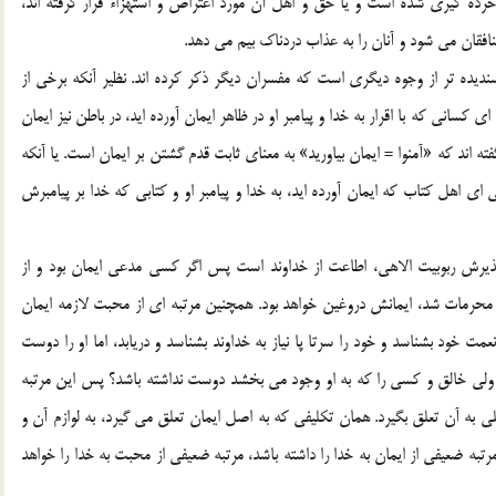
ن خرده گیری شده است و یا حق و اهل آن مورد اعتراض و استهزاء قرار گرفته اند،
فقان می شود و آنان را به عذاب دردناک بیم می دهد.
سندیده تر از وجوه دیگری است که مفسران دیگر ذکر کرده اند. نظیر آنکه برخی از
ن است: ای کسانی که با اقرار به خدا و پیامبر او در ظاهر ایمان آورده اید، در باطن نیز ایمان
گفته اند که «آمنوا = ایمان بیاورید» به معنای ثابت قدم گشتن بر ایمان است. یا آنکه
ای اهل کتاب که ایمان آورده اید، به خدا و پیامبر او و کتابی که خدا بر پیامبرش
ه پذیرش ربوبیت الاهی، اطاعت از خداوند است پس اگر کسی مدعی ایمان بود و از
محرمات شد، ایمانش دروغین خواهد بود. همچنین مرتبه ای از محبت لازمه ایمان
 خود بشناسد و خود را سرتا پا نیاز به خداوند بشناسد و دریابد، اما او را دوست
ولی خالق و کسی را که به او وجود می بخشد دوست نداشته باشد؟ پس این مرتبه
به آن تعلق بگیرد. همان تکلیفی که به اصل ایمان تعلق می گیرد، به لوازم آن و
تبه ضعیفی از ایمان به خدا را داشته باشد، مرتبه ضعیفی از محبت به خدا را خواهد