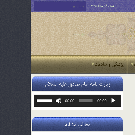
جمعه , 16 مرداد 1405
پزشکی و سلامت
زیارت نامه امام صادق علیه السلام
پخش‌کننده
برای
00:00
00:00
صوت
افزایش
یا
کاهش
صدا
مطالب مشابه
از
کلیدهای