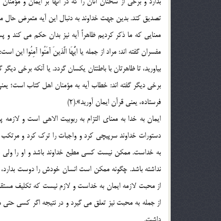
بدارد و برخی از سخنان آنان را که در آنها بر ایمان و مؤمنا
تصدیق کند. بدین جهت خداوند به دنبال این آیه متعرض حال منا
معنایی که ما ذکر کردیم ظاهراً آیه نیز بدان حکم می کند و پ
مفسران گفته اند: مراد از جمله یا ایُّهَا الَّذینَ آمَنُوا آمِنُوا ای
بیاورید، تا ظاهرتان با باطنتان یکسان گردد. یا آنکه برخی دیگر 
برخی دیگر گفته اند: خطاب آیه به مؤمنان اهل کتاب است؛ یعنی 
فرستاده، یعنی قرآن ایمان آورید».(2)
ایمان به خدا به معنای التزام به ربوبیت الاهی است و لازم
دستورات خداوند سرپیچی کرد و واجبات را ترک کرد و مرتکب 
به خداست. ممکن نیست کسی مطیع خداوند باشد و او را ولی نعمت
نداشته باشد. چگونه ممکن است انسان خودش را دوست بدارد، 
از محبت لازمه ایمان به خداست و لازم نیست که تکلیف مستقلی 
از جمله به محبت نیز تعلق می گیرد و در نتیجه اگر کسی حتی مر
داشت.