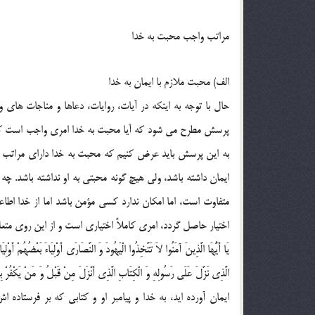
مراتب واجب محبت به خدا
الف) محبت ملازم با ایمان به خدا
حال با توجه به اینکه در آیات، روایات، دعاها و مناجات های 
پرسش مطرح می شود که آیا محبت به خدا امری واجب است که ح
به این پرسش باید عرض کنیم که محبت به خدا دارای مراتب گو
ایمان داشته باشد، ولی هیچ گونه محبتی به او نداشته باشد. چ
متفاوت است، اما امکان ندارد کسی مؤمن باشد اما از خدا ا
اختیار حاصل گردد، امری کاملاً اختیاری است و از این روی متعل
یَا أَیُّهَا الَّذِینَ آمَنُوا لاَ تَتَّخِذُوا الْیَهُودَ وَ النَّصَارَى أَوْلِیَاءَ بَعْضُهُمْ أَوْلِیَ
ایمان آورده اید، به خدا و پیامبر او و کتابی که بر فرستاده