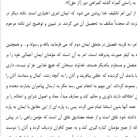
 به راستی گمراه گشته گمراهی دور [از حق]».
 و از این امر تکلیف خدا روشن می شود که ایمان امری اختیاری است. نکته دیگر در
رده اند مجدداً مکلف به تحصیل آن می گردند. در تبیین و توضیح این نکته مرحوم
امر، به قرینه تفصیل در متعلق ایمان دوم که می فرماید: بالله و رسوله و… و همچنین
 به کیفر صورت پذیرفته است، امر به آن است که مؤمنان ایمان اجمالی خود را بر
و متصل و مستلزم یکدیگر هستند. خداوند سبحان که هیچ خدایی جز او نیست، داری
عث آن گردیده که خلقی بیافریند و آنان را به آنچه رشد، کمال و سعادت آنان را
 مبعوث گرداند. این مهم به انجام نمی رسد مگر به ارسال پیامبران بشارت دهنده و
ن اختلاف دارند داوری و حکم کند و معارف مبدأ، معاد و اصول شرایع و احکام را بر
مه آنها بدون استثنا تمام نمی گردد. پس رد پاره ای از این حقایق با ایمان به پاره
ان داشته شود نفاق است و از جمله مصادیق نفاق آن است که مؤمن راهی را در پیش
که از جمع مؤمنان کناره گیری کند و به جمع کافران نزدیک گردد و آنان را دوست