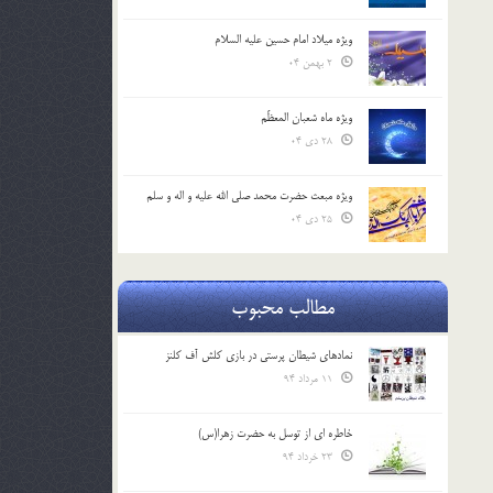
ویژه میلاد امام حسین علیه السلام
2 بهمن 04
ویژه ماه شعبان المعظّم
28 دی 04
ویژه مبعث حضرت محمد صلی الله علیه و اله و سلم
25 دی 04
مطالب محبوب
نمادهای شیطان پرستی در بازی کلش آف کلنز
11 مرداد 94
خاطره ای از توسل به حضرت زهرا(س)
23 خرداد 94