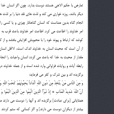
تعارض با حکم الاهی هستند دوست بدارد. چون اگر انسان خدا و
دیگر باشد، روزه خواری می کند و لذت های نقد دنیا را بر لذت
انجام گناه بدین معناست که انسان گناهکار چیزی و یا کسی را 
امر خداوند را اطاعت می کرد. اطاعت امر خداوند باعث قرب 
کوشد که ارتباط و پیوند خود را با محبوبش افزایش بخشد و ا
از آن است که محبت انسان به خداوند اندک است، لااقل انسان 
مقدار از محبت به خدا که باعث می گردد انسان واجبات را انجا
رابطه آیات و روایات فراوانی وارد شده است و از جمله خداوند د
برگزیده اند و بین شرک و کفر می فرماید:
وَ مِنَ النَّاسِ مَنْ یَتَّخِذُ مِنْ دُونِ اللَّهِ أَنْدَاداً یُحِبُّونَهُمْ کَحُبِّ اللَّهِ وَ الَّ
همتایانی [برای عبادت] برگزیده اند و آنها را دوست می دارند 
بیشتر از دیگران دوست می دارند] و اگر کسانی که ستم کردند [یع