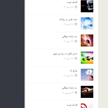
اقسام غيبت
بالا
29 اسفند 03
و
پایین
استفاده
عزت نفس در روايات
کنید.
29 اسفند 03
سه رذیله شیطانی
29 اسفند 03
حسن خلق در سيره ي نبوي
29 اسفند 03
چراغ راه
29 اسفند 03
سه رذیله شیطانی
24 شهریور 03
اقسام غيبت