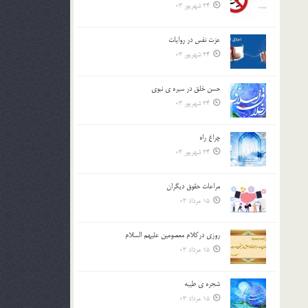
24 شهریور 03
عزت نفس در روايات
24 شهریور 03
حسن خلق در سيره ي نبوي
24 شهریور 03
چراغ راه
24 شهریور 03
مراعات حقوق ديگران
15 مرداد 03
روزي دركلام معصومين عليهم السلام
15 مرداد 03
شجره ي طيبه
15 مرداد 03