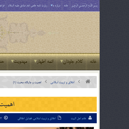
بِسْمِ اللَّـهِ الرَّحْمَـٰنِ الرَّحِيمِ
خانه
درباره ما
زیارت نامه خاص امام صادق علیه السلام
فراخو
خانه
کلام جاودان
ائمه اطهار
مهدویت
حد
اخلاق و تربیت اسلامی
اهمیت و جایگاه محبت (1)
اهمیت و
خادم اهل البیت
اخلاق و تربیت اسلامی
,
فضایل اخلاقی
24 شهریور 94