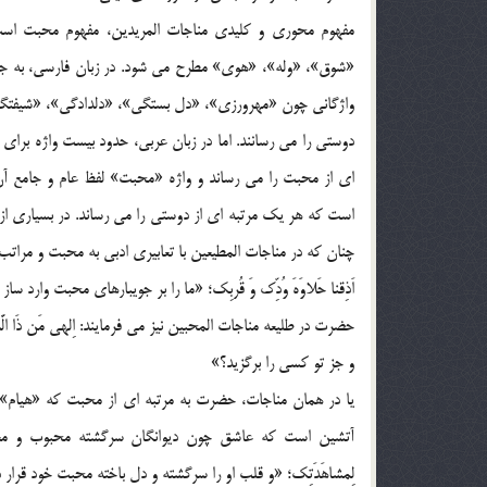
مفهوم محوری و کلیدی مناجات المریدین، مفهوم محبت اس
«شوق»، «وله»، «هوی» مطرح می شود. در زبان فارسی، به جز و
واژگانی چون «مهرورزی»، «دل بستگی»، «دلدادگی»، «شیفتگی» 
دوستی را می رسانند. اما در زبان عربی، حدود بیست واژه برا
ای از محبت را می رساند و واژه «محبت» لفظ عام و جامع آن
است که هر یک مرتبه ای از دوستی را می رساند. در بسیاری از
چنان که در مناجات المطیعین با تعابیری ادبی به محبت و مراتب آن 
اَذِقنا حَلاوَهَ وُدِّک وَ قُربِک؛ «ما را بر جویبارهای محبت وارد
حضرت در طلیعه مناجات المحبین نیز می فرمایند: اِلهی مَن ذَا الَّذ
و جز تو کسی را برگزید؟»
یا در همان مناجات، حضرت به مرتبه ای از محبت که «هیام»
آتشین است که عاشق چون دیوانگان سرگشته محبوب و معشوق می گر
لِمشاهَدَتِک؛ «و قلب او را سرگشته و دل باخته محبت خود قرا