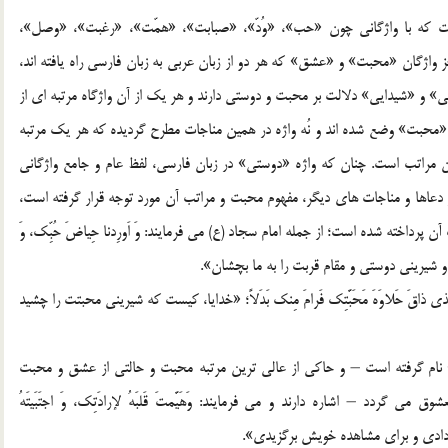
ت که با واژگانی چون «حب»، «وُدّ»، «صبابت»، «همّت»، «رغبت»، «وصل»،
اژگان «محبت» و «عشق» که هر دو از زبان عربی به زبان فارسی راه یافته اند،
و «شیدایی» دلالت بر محبت و دوستی دارند و هر یک از آن واژگاه مرتبه ای از
ی «محبت» وضع شده اند و نُه واژه در همین مناجات مطرح گردیده که هر یک مرتبه
 مراتب است. چنان که واژه «دوستی» در زبان فارسی، لفظ عام و جامع واژگانی
 دعاها و مناجات های دیگر، مفهوم محبت و مراتب آن مورد توجه قرار گرفته است،
پرداخته شده است؛ از جمله امام سجاد (ع) می فرمایند: وَ اَورِدنا حِیاضَ حُبِّک، وَ
 ساز و شیرینی دوستی و مقام قربت را به ما بچشان».
ی ذاقَ حَلاوَهَ مَحَبَّتِک فَرامَ مِنک بَدَلاً؛ «خدایا، کیست که شیرینی محبتت را چشید
 نام گرفته است – و حاکی از عالی ترین مرتبه محبت و حالتی از عشق و محبت
دد – اشاره دارند و می فرمایند: وَهَیَّمتَ قَلبَهُ لإرادَتِک، وَ اجتَبَیتَهُ
ر دادی و برای مشاهده خویش برگزیدی».