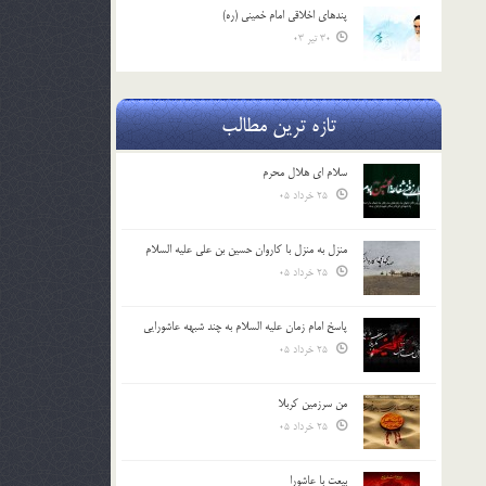
پندهاي اخلاقي امام خميني (ره)
30 تیر 03
تازه ترین مطالب
سلام ای هلال محرم
25 خرداد 05
منزل به منزل با کاروان حسین بن علی علیه السلام
25 خرداد 05
پاسخ امام زمان علیه السلام به چند شبهه عاشورایی
25 خرداد 05
من سرزمین کربلا
25 خرداد 05
بیعت با عاشورا