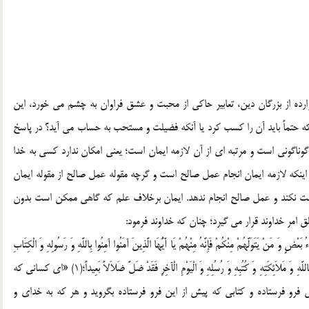
وارده از بزرگان دین، تعابیر حاکی از محبت و عشق فراوان به چشم می خورد، این
تماً باید آن را کسب کرد یا آنکه فضیلت و مستحب به حساب می آید؟ در پاسخ
ناگونی است و مرتبه ای از آن لازمه ایمان است؛ یعنی امکان ندارد کسی به خدا
ه اینکه لازمه ایمان انجام عمل صالح است و گرچه مقوله عمل صالح از مقوله ایمان
طاعت نکند و عمل صالح انجام ندهد. ایمان برخلاف علم که گاهی ممکن است بدون
ق امر خداوند قرار می گیرد؛ چنان که خداوند فرمود:
اءُ بَعْضٍ وَ مَنْ یَتَوَلَّهُمْ مِنْکُمْ فَإِنَّهُ مِنْهُمْ یَا أَیُّهَا الَّذِینَ آمَنُوا آمِنُوا بِاللَّهِ وَ رَسُولِهِ وَ الْکِتَابِ
الَّذِی نَزَّلَ عَلَى رَسُولِهِ وَ الْکِتَابِ الَّذِی أَنْزَلَ مِنْ قَبْلُ وَ مَنْ یَکْفُرْ بِاللَّهِ وَ مَلاَئِکَتِهِ وَ کُتُبِهِ وَ رُسُلِهِ وَ الْیَوْمِ الْآخِرِ فَقَدْ ضَلَّ ضَلاَلاً بَعِیداً؛(1) «ای کسانی که
 اش فرو فرستاده و کتابی که پیش از این فرو فرستاده بگروید و هر که به خدای و