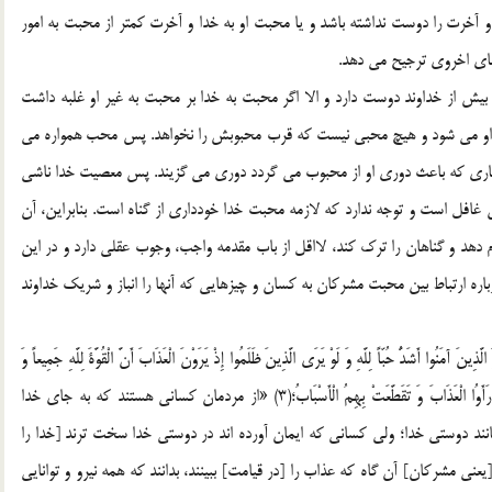
 آخرت را دوست نداشته باشد و یا محبت او به خدا و آخرت کمتر از محبت به امور
 های اخروی ترجیح می دهد.
بیش از خداوند دوست دارد و الا اگر محبت به خدا بر محبت به غیر او غلبه داشت
به او می شود و هیچ محبی نیست که قرب محبوبش را نخواهد. پس محب همواره می
ز کاری که باعث دوری او از محبوب می گردد دوری می گزیند. پس معصیت خدا ناشی
غافل است و توجه ندارد که لازمه محبت خدا خودداری از گناه است. بنابراین، آن
م دهد و گناهان را ترک کند، لااقل از باب مقدمه واجب، وجوب عقلی دارد و در این
رباره ارتباط بین محبت مشرکان به کسان و چیزهایی که آنها را انباز و شریک خداوند
ذِینَ آمَنُوا أَشَدُّ حُبّاً لِلَّهِ وَ لَوْ یَرَى الَّذِینَ ظَلَمُوا إِذْ یَرَوْنَ الْعَذَابَ أَنَّ الْقُوَّةَ لِلَّهِ جَمِیعاً وَ
أَنَّ اللَّهَ شَدِیدُ الْعَذَابِ‌ * إِذْ تَبَرَّأَ الَّذِینَ اتُّبِعُوا مِنَ الَّذِینَ اتَّبَعُوا وَ رَأَوُا الْعَذَابَ وَ تَقَطَّعَتْ بِهِمُ الْأَسْبَابُ‌؛(3) «از مردمان کسانی هستند که به جای خدا
مانند دوستی خدا؛ ولی کسانی که ایمان آورده اند در دوستی خدا سخت ترند [خدا را
نی مشرکان] آن گاه که عذاب را [در قیامت] ببینند، بدانند که همه نیرو و توانایی