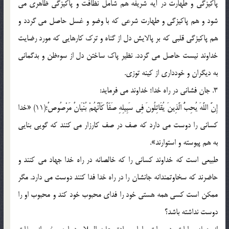
پاکیزگی و طهارت در آیه شریفه هم شامل نظافت و پاکیزگی ظاهری می
شود و هم پاکیزگی و طهارت شرعی که با وضو و غسل حاصل می گردد و
هم پاکیزگی قلبی که بر پالایش دل از گناه و ترک کارهایی که مورد رضایت
خداوند نیست حاصل می گردد. نظیر پاک ساختن دل از سوءظن و بدگمانی
به دیگران و خودداری از کینه توزی.
3. جان فشانی در راه خدا؛ خداوند می فرماید:
إِنَّ اللَّهَ یُحِبُّ الَّذِینَ یُقَاتِلُونَ فِی سَبِیلِهِ صَفّاً کَأَنَّهُمْ بُنْیَانٌ مَرْصُوصٌ‌؛(11) «خدا
کسانی را دوست می دارد که صف در صف کارزار می کنند که گویی بنایی
به هم پیوسته و استوارند».
طبیعی است که خداوند کسانی را که خالصانه در راه خدا جهاد می کنند و
حاضرند که سخاوتمندانه جانشان را در راه خدا فدا کنند دوست می دارد. مگر
ممکن است کسی همه هستی خود را فدای محبوب خود کند و محبوب او را
دوست نداشته باشد؟