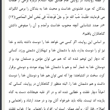
از جمله روایات، در روایتی امام صادق علیه السلام درباره برخی از صفات
بندگان که مورد خشنودی خداست و محبت خدا به بندگان را برمی انگیزاند
می فرمایند: طَلَبتُ حُبَّ اللهِ عزَّ و جلَّ فَوَجدتُهُ فِی بُغضِ أهلِ المَعَاصِی؛(12)
«در صدد شناسایی آنچه محبوب خداست برآمدم و آن را مبغوض داشتن
گناهکاران یافتم».
بر اساس این روایت، اگر کسی می خواهد خدا را دوست داشته باشد و خدا
نیز او را دوست بدارد، باید با دشمنان خدا و تبهکاران دشمنی ورزد. کسانی
که دچار این توهم شده اند که هم می توان مؤمن و مسلمان بود و از
دوستان خدا به شمار آمد و هم با دشمنان خدا پیوند مودت و دوستی برقرار
کرد، سخت در اشتباهند؛ چرا که نمی توان هم خدا و دوستان خدا را دوست
داشت و هم دشمنان خدا را. البته منظور از گناهکاران در روایت، کسانی که
احیاناً دچار غفلت و خطایی شده اند و در اثر غلبه هیجانات دست به گناه
یازیده اند نیست. بلکه باید خیرخواه آنان بود و در صدد ارشاد و راهنمایی و
اصلاح رفتار آنان برآمد. ممکن است این افراد با راهنمایی ما از خواب غفلت