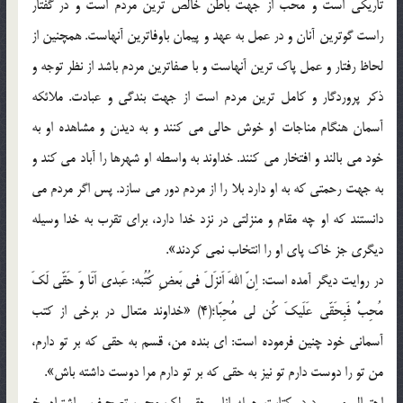
تاریکی است و محب از جهت باطن خالص ترین مردم است و در گفتار
راست گوترین آنان و در عمل به عهد و پیمان باوفاترین آنهاست. همچنین از
لحاظ رفتار و عمل پاک ترین آنهاست و با صفاترین مردم باشد از نظر توجه و
ذکر پروردگار و کامل ترین مردم است از جهت بندگی و عبادت. ملائکه
آسمان هنگام مناجات او خوش حالی می کنند و به دیدن و مشاهده او به
خود می بالند و افتخار می کنند. خداوند به واسطه او شهرها را آباد می کند و
به جهت رحمتی که به او دارد بلا را از مردم دور می سازد. پس اگر مردم می
دانستند که او چه مقام و منزلتی در نزد خدا دارد، برای تقرب به خدا وسیله
دیگری جز خاک پای او را انتخاب نمی کردند».
در روایت دیگر آمده است: اِنّ اللهَ اَنزَلَ فی بَعضِ کُتُبه: عَبدی اَنَا وَ حَقّی لَکَ
مُحِبٌّ فَبِحَقّی عَلَیکَ کُن لی مُحِبّا؛(4) «خداوند متعال در برخی از کتب
آسمانی خود چنین فرموده است: ای بنده من، قسم به حقی که بر تو دارم،
من تو را دوست دارم تو نیز به حقی که بر تو دارم مرا دوست داشته باش».
احتمال می رود در کتابت جمله انا و حقی لک محب تصحیف و اشتباه رخ