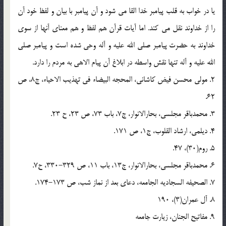
یا در خواب به قلب پیامبر خدا القا می شود و آن پیامبر با بیان و لفظ خود آن
را از خداوند نقل می کند. اما آیات قرآن هم لفظ و هم معنای آنها از سوی
خداوند به حضرت پیامبر صلی الله علیه و آله وحی شده است و پیامبر صلی
الله علیه و آله تنها نقش واسطه در ابلاغ آن پیام الاهی به مردم را دارد.
2. مولی محسن فیض کاشانی، المحجه البیضاء فی تهذیب الاحیاء، ج8، ص
62.
3. محمدباقر مجلسی، بحارالانوار، ج7، باب 73، ص 23، ح 23.
4. دیلمی، ارشاد القلوب، ج1، ص 171.
5. روم(30)، 47.
6. محمدباقر مجلسی، بحارالانوار، ج13، باب 11، ص 329-330، ح7.
7. الصحیفه السجادیه الجامعه، دعای بعد از نماز شب، ص 173-174.
8. آل عمران(3)، 190
9. مفاتیح الجنان، زیارت جامعه