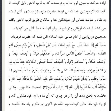
اراده حرکت به سوی او را دارند و درصددند که به قرب الاهی نایل گردند، تا
آنجا که اگر دوستان خدا که بی تردید حضرت داوود نیز در شمار آنان است،
به مقام و منزلت متعالی آن جویندگان خدا و سالکان طریق قرب الاهی واقف
می شدند از شدت فروتنی و تواضع در برابر آنها، خاکسار آنان می گردیدند.
همچنین در روایتی از امام صادق علیه السلام نقل شده که حضرت فرمودند:
حُبُّ اللهِ إذَا أضاءَ عَلَی سِرِّ عَبدٍ أخلاهُ عَن کلِّ شَاغلٍ، وَ کلِّ ذِکرٍ سِوَی اللهِ
الظُلمَه، وَالمُحِبُّ أخلَصُ النّاسِ سِرّاً للهِ، وَ أصدُقُهُم قَولاً، وَ أوفاهُم عَهداً، وَ
أَزکاهُم عَمَلاً، وَ أَصفاهُم ذِکراً، وَ أعبَدُهُم نَفساً تَتَباهَی المَلائِکهُ عِندَ مُناجاتِهِ،
وَ تَفتَخِرُ بِرؤیَتِهِ، وَ بِه یَعمُرُ اللهُ تَعالَی بِلادَهُ، وَ بِکِرامَتِهِ یُکرِمُ عِبادَهُ، یُعطیهِم إذَا
سَألُوا بِحَقِّهِ، وَ یَدفَعُ عَنهُمُ البَلایا بِرَحمَتِهِ، فَلَو عَلِمَ الخَلقُ مَا مَحَلُّهُ عِندَ اللهِ وَ
مَنزِلَتُهُ لَدَیه مَا تَقَرَّبوا إلَی اللهِ إلاّ بِتُرابِ قَدَمَیهِ؛(3) «محبت خدا چون روشنی
بخشید به باطن بنده، آن را از هر چیزی که آن بنده را به خود مشغول کند و
از یاد غیر خدا خالی گرداند، چه آنکه هر ذکری جز ذکر و یاد خدا ظلمت و