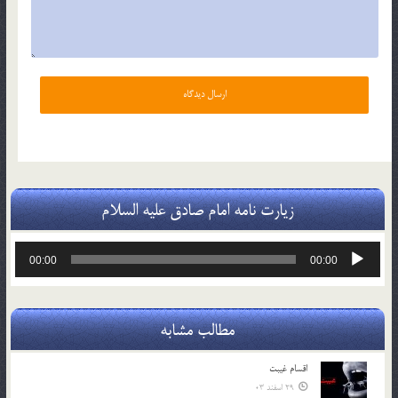
زیارت نامه امام صادق علیه السلام
پخش‌کننده
00:00
00:00
صوت
مطالب مشابه
اقسام غيبت
29 اسفند 03