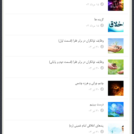
15 مرداد 03
گزيده ها
15 مرداد 03
وظایف توانگران در برابر فقرا (قسمت اول)
30 تیر 03
وظایف توانگران در برابر فقرا (قسمت دوم و پایانی)
30 تیر 03
چشم ‏چرانى و هرزه‏ چشمى
30 تیر 03
درست ببينيم
30 تیر 03
پندهاي اخلاقي امام خميني (ره)
30 تیر 03