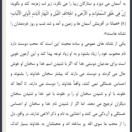
به آسمان می دوزد و ستارگان زیبا را می نگرد، زیر لب زمزمه کند و بگوید:
إِنَّ فِی خَلْقِ السَّمَاوَاتِ وَ الْأَرْضِ وَ اخْتِلاَفِ اللَّیْلِ وَ النَّهَارِ لَآیَاتٍ لِأُولِی الْأَلْبَابِ‌؛
(8) «همانا در آفرینش آسمان ها و زمین و آمد و شد شب و روز خردمندان را
نشانه هاست».
یکی از نشانه های عمومی و ساده محبت این است که محب دوست دارد
نام محبوب خود را زیاد بشنود و به او زیاد توجه پیدا کند و این آزمون خوبی
است برای مدعیان دوستی خدا که اگر با شنیدن اسم خدا و سخنان او خوش
حال می گردند و دوست می دارند که بیشتر سخنان خداوند را بشنوند و
احساس خستگی نمی کنند، واقعاً خداوند را دوست می دارند، تا آنجا که
خلوت با او و شنیدن سخنان او را بر خلوت با غیر خدا و شنیدن سخنان
دیگران ترجیح می دهند. اما اگر از شنیدن نام خدا و سخنان او احساس
خستگی و آزردگی می کنند و اعتنایی به نام و ذکر الاهی ندارند، در واقع، دل
را از محب ما سوی الله پر ساخته اند و محبتشان به خداوند بسیار اندک