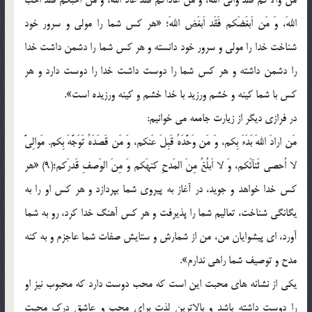
مَن والاکم فَقَد والَی اللهَ، وَ مَن عاداکم فَقَد عادَ اللهَ، وَ مَن اَحَبَّکم فَقَد اَحبَّ
اللهَ، وَ مَن اَبغَضَکم فَقَد اَبغَض اللهَ؛ «هر کس شما را مولی و سرور خود
شناخت خدا را مولی و سرور خود دانسته و هر کس شما را دشمن داشت خدا
را دشمن داشته و هر کس شما را دوست داشت خدا را دوست دارد و هر
کس با شما کینه و خشم ورزید با خدا خشم و کینه ورزیده است».
در فرازی دیگر از زیارت جامعه می خوانیم:
مَن ارادَ اللهَ بَدَءَ بِکم، وَ مَن وَحَّدَهُ قَبِلَ عَنکم، وَ مَن قَصَدَهُ تَوَجَّهَ بِکم. مَوالِیَّ
لا اُحصی ثَنآئَکم، وَ لا اَبلُغُ مِنَ المَدحِ کنهَکم وَ مِنَ الوَصفِ قَدرَکم؛(9) «هر
کس خدا خواهد و جوید، در آغاز به پیروی شما بپردازد و هر کس او را به
یگانگی شناخت، تعالیم شما را پذیرفت و هر کس آهنگ خدا کرد، رو به شما
آورد، ای پیشوایان من، من از شمارش و ستایش صفات شما عاجزم و به کنه
مدح و توصیف شما راهی ندارم».
یکی از نشانه های محبت این است که محب دوست دارد که محبوب نیز او
را دوست داشته باشد و بالاترین لذت برای محب و عاشق درک محبت