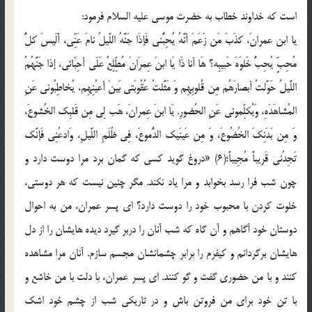
است که خداوند خطاب به حضرت موسی علیه السلام فرمود:
یا ابن عمرانَ، کذَبَ مَن زَعَمَ أنَّهُ یُحِبُّنی فَإذَا جَنَّهُ اللَّیلُ نامَ عَنِّی، أَلَیسَ کلُّ
مُحِبٍّ یُحِبُّ خَلوَهَ حَبیبِه؟ هَا أنا ذَا یَا ابنَ عِمرَانَ مُطِّلِعٌ عَلَی أحِبّائی، إذا جَنَّهُمُ
اللَّیلُ حَوَّلتُ أبصارَهُم مِن قُلوبِهِم وَ مَثَّلتُ عُقُوبَتی بَینَ أعیُنِهِم، یُخاطِبُونی عَنِ
المُشاهَدَهِ، وَیُکلِّمونی عَنِ الحُضورِ. یَا ابنَ عِمرانَ، هَب لِی مِن قَلبِک الخُشوعَ،
وَ مِن بَدَنِکَ الخُضُوعَ، وَ مِن عَینَیک الدُّموعَ، فِی ظُلَمِ اللَّیلِ، وَادعُنِی فَإنَّک
تَجِدُنی قَریباً مُجِیباً؛(6) «دروغ گوید کسی که گمان برد مرا دوست دارد و
چون شب فرا رسد بخوابد و مرا یاد نکند. مگر چنین نیست که هر دوستی،
خلوت کردن با محبوب خود را دوست دارد؟ ای پسر عمران، من به احوال
دوستان خود آگاهم و آن گاه که شب آنان را دربر گیرد دیده هایشان را از دل
هایشان برگردانم و کیفرم را برابر چشمانشان مجسم سازم. آنان مرا مشاهده
کنند و با من حضوری گفت و گو کنند. ای پسر عمران، با دلت با من خاشع و
با تن خود برای من فروتن باش و در تاریکی شب از چشم خود اشک