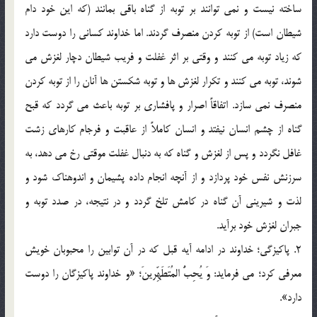
ساخته نیست و نمی توانند بر توبه از گناه باقی بمانند (که این خود دام
شیطان است) از توبه کردن منصرف گردند. اما خداوند کسانی را دوست دارد
که زیاد توبه می کنند و وقتی بر اثر غفلت و فریب شیطان دچار لغزش می
شوند، توبه می کنند و تکرار لغزش ها و توبه شکستن ها آنان را از توبه کردن
منصرف نمی سازد. اتفاقاً اصرار و پافشاری بر توبه باعث می گردد که قبح
گناه از چشم انسان نیفتد و انسان کاملاً از عاقبت و فرجام کارهای زشت
غافل نگردد و پس از لغزش و گناه که به دنبال غفلت موقتی رخ می دهد، به
سرزنش نفس خود پردازد و از آنچه انجام داده پشیمان و اندوهناک شود و
لذت و شیرینی آن گناه در کامش تلخ گردد و در نتیجه، در صدد توبه و
جبران لغزش خود برآید.
2. پاکیزگی؛ خداوند در ادامه آیه قبل که در آن توابین را محبوبان خویش
معرفی کرد؛ می فرماید: وَ یُحِبُّ المُتَطَهِّرینَ؛ «و خداوند پاکیزگان را دوست
دارد».