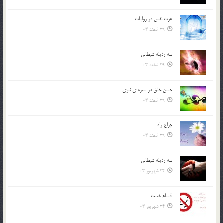
عزت نفس در روايات
29 اسفند 03
سه رذیله شیطانی
29 اسفند 03
حسن خلق در سيره ي نبوي
29 اسفند 03
چراغ راه
29 اسفند 03
سه رذیله شیطانی
24 شهریور 03
اقسام غيبت
24 شهریور 03