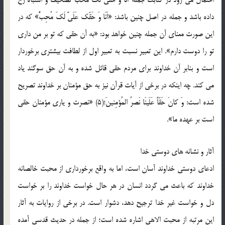
داده باشد و جمله در اصل چنین باشد: «اَنَا وَ حَقّک عَلَیَّ لَکَ مُحِبٌّ» که در
این صورت معنای آن جمله چنین خواهد بود: «به آن حقی که تو بر من داری
تو را دوست دارم». این تعبیر نسبت به تعبیر اول از لطافت بیشتری برخوردار
است و بنابر آن خداوند برای مردم حقی قائل شده و به آن حق سوگند یاد
می کند. چه اینکه در برخی از آیات قرآن نیز به حق مؤمنان بر خداوند تصریح
شده است: وَ کانَ حَقّاً عَلَینَا نَصرُ المُؤمِنینَ؛(5) «نصرت و یاری مؤمنان حقی
است بر عهده ما».
آثار و نشانه های دوستی خدا
ادعای دوستی خداوند آسان است، اما به واقع برخورداری از محبت خالصانه
خداوند که باعث می گردد انسان در هر حال خواست خداوند را بر خواست
دل و خواست غیر خدا ترجیح دهد، دشوار است. در برخی از روایات به آثار
این مرتبه از محبت الاهی اشاره شده است؛ از جمله در حدیث قدسی آمده