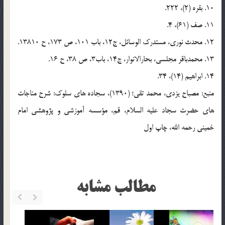
10. بقره (2)، 222.
11. صف (61)، 4.
12. محدث نوری، مستدرک الوسائل، ج12، باب 101، ص 173، ح 13810.
13. محمدباقر مجلسی، بحارالانوار، ج14، باب3، ص 38، ح 16.
14. ابراهیم (14)، 34.
منبع: مصباح یزدی، محمد تقی؛ (1390)، سجاده های سلوک: شرح مناجات
های حضرت سجاد علیه السلام، قم، مؤسسه آموزشی و پژوهشی امام
خمینی رحمه الله، چاپ اول
مطالب مشابه