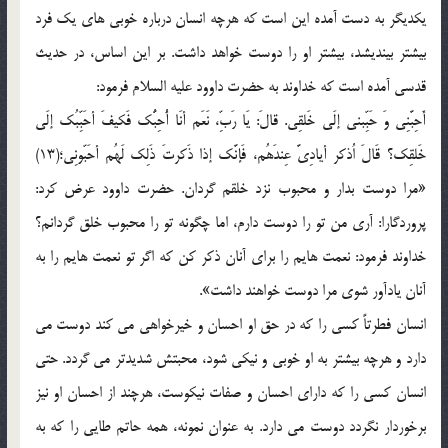
یکدیگر به دست آمده این است که هرچه انسان درباره خوبی های یک فرد
بیشتر بیندیشد، بیشتر او را دوست خواهد داشت. بر این اساس، در حدیث
قدسی آمده است که خداوند به حضرت داوود علیه السلام فرمود:
أَحِبَّنِی وَ حَبِّبنی إلَی خَلقِی. قالَ: یَا رَبِّ، نَعَم أنَا أُحِبُّک فَکیفَ أحَبِّبُک إلَی
خَلقِک؟ قَالَ اُذکر أیادِیَّ عِندَهُم، فَإنَّک إذا ذَکرتَ ذَلِک لَهُم أحَبّونِی؛(13)
«مرا دوست بدار و محبوب نزد خلقم گردان. حضرت داوود عرض کرد:
پروردگارا: آری من تو را دوست دارم، اما چگونه تو را محبوب خلق گردانم؟
خداوند فرمود: نعمت هایم را برای آنان ذکر کن که اگر تو نعمت هایم را به
آنان یادآور شوی مرا دوست خواهند داشت».
انسان فطرتاً کسی را که در حق او احسان و خیرخواهی می کند دوست می
دارد و هرچه بیشتر به او خوبی و نیکی شود، محبتش شدیدتر می گردد. حتی
انسان کسی را که دارای احسان و صفات نیکوست، هرچند از احسان او نیز
برخوردار نگردد دوست می دارد. به عنوان نمونه، همه حاتم طایی را که به