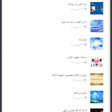
عزت نفس در روايات
24 شهریور 03
حسن خلق در سيره ي نبوي
24 شهریور 03
چراغ راه
24 شهریور 03
مراعات حقوق ديگران
15 مرداد 03
روزي دركلام معصومين عليهم السلام
15 مرداد 03
شجره ي طيبه
15 مرداد 03
لا اله الا الله، قلعه ي الهي