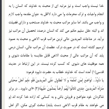
خدا نیست واجب است و نیز مرتبه ای از محبت به خداوند که انسان را به
انجام واجبات و ترک محرمات وا می دارد لااقل به عنوان مقدمه واجب لازم
و واجب می باشد. اما سایر مراتب محبت به خداوند مستحب و دارای فضیلت
اند و البته عقل سلیم حکم می کند که انسان درصدد تحصیل آن مراتب نیز
برآید. در مناجات المریدین عالی ترین مراتب قرب الاهی و محبت به معبود
ترسیم گشته است که در صورت درک عظمت آن مراتب عالی، انسان درمی
یابد که آن مراتب عالی از محبت الاهی قابل مقایسه با مقامات دنیوی و
همه موفقیت های دنیوی که کسب کرده نیست. در این ارتباط در حدیث
قدسی(1) آمده است که خداوند خطاب به حضرت داوود فرمود:
یا دَاوُدُ… تَواضَع لِمَن تُعَلّمُهُ وَ لا تُطاوِل عَلَی المُریدینَ فَلَو عَلِمَ أهلُ مَحبَّتیِ
مَنزِلَهَ المُریدینَ عِندِی لکانُوا لَهُم أرضاً یَمشُونَ عَلَیهَا؛(2) «ای داوود… در برابر
شاگردان خود متواضع و فروتن باش و به کسانی که اراده خدا کرده اند (و
می خواهند به مقام قرب الاهی دست یابند) سخت گیری مکن. اگر اهل