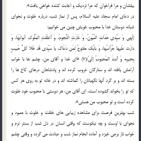
بیفشان و مرا فراخوان که مرا نزدیک و اجابت کننده خواهی یافت».
در دعای امام سجاد علیه السلام، پس از نماز شب، درباره خلوت و نجوای
شبانه دوستان خدا با محبوب خویش چنین می خوانیم:
إلَهی وَ سَیِّدی هَدَاتِ العُیُونُ، وَ غَارَتِ النُّجومُ، وَ أغلَقَتِ المُلُوک أبوابَهَا، وَ
دارَت عَلیها حُرَّاسُها، وَ بابُک مَفتوحٌ لِمَن دَعَاک یا سَیِّدی قَد خَلا کلُّ حَبیبٍ
بِحبیبِه وَ أنتَ المَحبوبُ إلَیّ؛(7) «ای خدا و آقای من، چشم ها با خواب
آرامش یافته اند و ستارگان غروب کرده اند و پادشاهان درهای کاخ ها را
بسته اند و بر گرد آنها نگهبانان را گماشته اند و در خانه تو به روی هر کس
که تو را بخواند گشوده است، ای آقای من، هر دوستی با محبوب خود خلوت
کرده است و تو محبوب من هستی».
شب بهترین فرصت برای مشاهده زیبایی های خلقت و خلوت با معبود و
نجوای با اوست و چه نیکوست که وقتی انسان در دل شب از بستر نرم و
خواب ناز برمی خیزد و آماده انجام نماز شب و عبادت می گردد و وقتی چشم