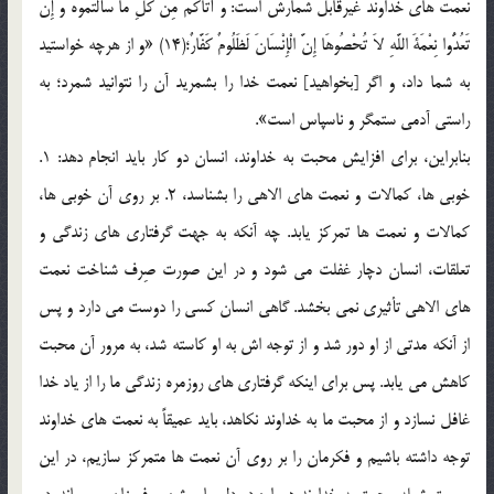
نعمت های خداوند غیرقابل شمارش است: وَ آتَاکُمْ مِنْ کُلِّ مَا سَأَلْتُمُوهُ وَ إِنْ
تَعُدُّوا نِعْمَةَ اللَّهِ لاَ تُحْصُوهَا إِنَّ الْإِنْسَانَ لَظَلُومٌ کَفَّارٌ؛(14) «و از هرچه خواستید
به شما داد، و اگر [بخواهید] نعمت خدا را بشمرید آن را نتوانید شمرد؛ به
راستی آدمی ستمگر و ناسپاس است».
بنابراین، برای افزایش محبت به خداوند، انسان دو کار باید انجام دهد: 1.
خوبی ها، کمالات و نعمت های الاهی را بشناسد، 2. بر روی آن خوبی ها،
کمالات و نعمت ها تمرکز یابد. چه آنکه به جهت گرفتاری های زندگی و
تعلقات، انسان دچار غفلت می شود و در این صورت صِرف شناخت نعمت
های الاهی تأثیری نمی بخشد. گاهی انسان کسی را دوست می دارد و پس
از آنکه مدتی از او دور شد و از توجه اش به او کاسته شد، به مرور آن محبت
کاهش می یابد. پس برای اینکه گرفتاری های روزمره زندگی ما را از یاد خدا
غافل نسازد و از محبت ما به خداوند نکاهد، باید عمیقاً به نعمت های خداوند
توجه داشته باشیم و فکرمان را بر روی آن نعمت ها متمرکز سازیم، در این