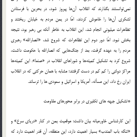
نمی‌توانستند بگذارند که انقلاب آن‌ها پیروز شود، در بحرین با فرستادن
لشکری آن‌ها را خاموش کردند، امّا در یمن مردم به خیابان ریختند و
تظاهرات میلیونی انجام شد، این انقلاب به خاطر آنکه بی رهبر بود، نتیجه
بخش نبود. امّا دور دوم این تظاهرات که شروع شد، «انصارالله» رهبری
مردم را به عهده گرفت، بعد از جنگ‌هایی که انصارالله با حکومت داشت،
شروع کرد به تشکیل کمیته‌ها و شوراهای انقلاب در «صنعا». این کمیته‌ها
مراکز دولتی را کم کم در دست گرفتند؛ مشابه با همان حرکتی که در انقلاب
ایران رخ داد، این مسأله، آمریکا و اسرائیل و سعودی ها را ترساند.
*تشکیل جبهه های تکفیری در برابر محورهای مقاومت
این کارشناس خاورمیانه بیان داشت: موقعیت یمن در کنار «دریای سرخ» و
«تنگه باب المندب» بسیار اهمیت دارد، این منطقه، آن قدر اهمیت دارد که