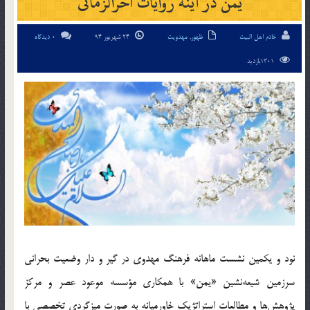
یمن در آینه روایات آخرالزّمانی
خادم اهل البیت
ظهور
,
مهدویت
24 شهریور 94
0 دیدگاه
1301بازدید
نود و یکمین نشست ماهانه فرهنگ مهدوی در گیر و دار وضعیت بحرانی
سرزمین شیعه‌نشین «یمن» با همکاری مؤسسه موعود عصر و مرکز
پژوهش‌ها و مطالعات استراتژیک خاورمیانه به صورت میزگردی تخصصی با