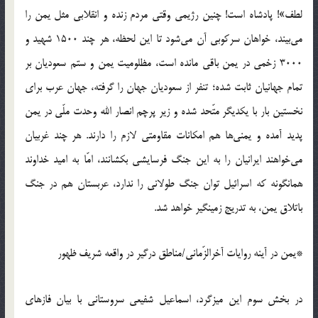
لطف»! پادشاه است! چنین رژیمی وقتی مردم زنده و انقلابی مثل یمن را
می‌بیند، خواهان سرکوبی آن می‌شود تا این لحظه، هر چند 1500 شهید و
3000 زخمی در یمن باقی مانده است، مظلومیت یمن و ستم سعودیان بر
تمام جهانیان ثابت شده؛ تنفر از سعودیان جهان را گرفته، جهان عرب برای
نخستین بار با یکدیگر متّحد شده و زیر پرچم انصار الله وحدت ملّی در یمن
پدید آمده و یمنی‌ها هم امکانات مقاومتی لازم را دارند. هر چند غربیان
می‌خواهند ایرانیان را به این جنگ فرسایشی بکشانند، امّا به امید خداوند
همانگونه که اسرائیل توان جنگ طولانی را ندارد، عربستان هم در جنگ
باتلاق یمن، به تدریج زمینگیر خواهد شد.
*یمن در آینه روایات آخرالزّمانی/مناطق درگیر در واقعه شریف ظهور
در بخش سوم این میزگرد، اسماعیل شفیعی سروستانی با بیان فازهای