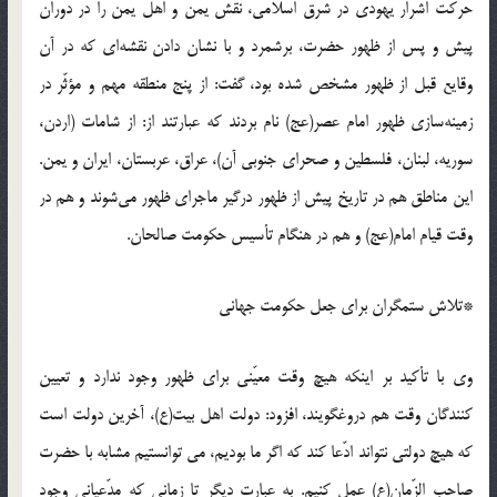
حرکت اشرار یهودی در شرق اسلامی، نقش یمن و اهل یمن را در دوران
پیش و پس از ظهور حضرت، برشمرد و با نشان دادن نقشه‌ای که در آن
وقایع قبل از ظهور مشخص شده بود، گفت: از پنج منطقه مهم و مؤثّر در
زمینه‌سازی ظهور امام عصر(عج) نام بردند که عبارتند از: از شامات (اردن،
سوریه، لبنان، فلسطین و صحرای جنوبی آن)، عراق، عربستان، ایران و یمن.
این مناطق هم در تاریخ پیش از ظهور درگیر ماجرای ظهور می‌شوند و هم در
وقت قیام امام(عج) و هم در هنگام تأسیس حکومت صالحان.
*تلاش ستمگران برای جعل حکومت جهانی
وی با تأکید بر اینکه هیچ وقت معیّنی برای ظهور وجود ندارد و تعیین
کنندگان وقت هم دروغگویند، افزود: دولت اهل بیت(ع)، آخرین دولت است
که هیچ دولتی نتواند ادّعا کند که اگر ما بودیم، می توانستیم مشابه با حضرت
صاحب الزّمان(ع) عمل کنیم. به عبارت دیگر تا زمانی که مدّعیانی وجود