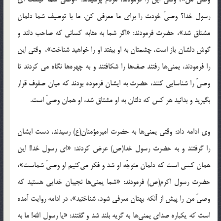
رسول خدا؟ وصیّ خودت را برای ما معرفی کن. ما با توصیف شما دلمان
مشتاق شد»، حضرت فرمودند: «اگر شما به مثابه کسانی که صاحب دلند و
گوش دلشان باز است، چشمتان به او بیفتد او را خواهید شناخت»، وقتی این
را فرمودند، یمنی‌ها رفتند صف‌ها را شکافتند و به چهره‌ها نگاه می کردند تا
وصیّ را شناسایی کنند، حضرت به ایشان فرموده بودند که میان صفوف قرار
بگیرید و بدانید هر کس که دلتان به او مشتاق شد، او همان وصیّ است.
وی ادامه داد: وقتی یمنی‌ها به حضرت امیرمؤمنان(ع) رسیدند، دست ایشان
را گرفتند و به حضرت رسول خدا(ص) عرض کردند: «ای رسول خدا! این
همان کسی است که دلمان متوجّه او شد و فکر می‌کنیم او وصیّ شماست»،
حضرت رسول اکرم(ص) فرمودند: «شما یمنی‌ها نجیبان خدایی هستید که
وصیّ من را پیش از آنکه بهتان معرفی شود، شناختید»، در ادامه روایت آمده
است که یکباره صدای یمنی‌ها به گریه بلند شد و گفتند: «یا رسول الله! ما به