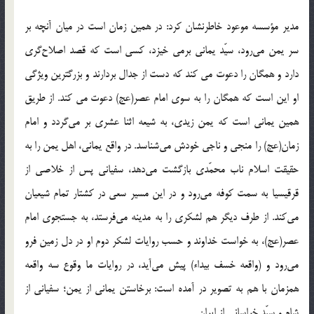
مدیر مؤسسه موعود خاطرنشان کرد: در همین زمان است در میان آنچه بر
سر یمن می‌رود، سیّد یمانی برمی خیزد، کسی است که قصد اصلاح‌گری
دارد و همگان را دعوت می کند که دست از جدال بردارند و بزرگترین ویژگی
او این است که همگان را به سوی امام عصر(عج) دعوت می کند. از طریق
همین یمانی است که یمن زیدی، به شیعه اثنا عشری بر می‌گردد و امام
زمان(عج) را منجی و ناجی خودش می‌شناسد. در واقع یمانی، اهل یمن را به
حقیقت اسلام ناب محمّدی بازگشت می‌دهد، سفیانی پس از خلاصی از
قرقیسیا به سمت کوفه می‌رود و در این مسیر سعی در کشتار تمام شیعیان
می‌کند. از طرف دیگر هم لشکری را به مدینه می‌فرستد، به جستجوی امام
عصر(عج)، به خواست خداوند و حسب روایات لشکر دوم او در دل زمین فرو
می‌رود و (واقعه خسف بیداء) پیش می‌آید، در روایات ما وقوع سه واقعه
همزمان با هم به تصویر در آمده است: برخاستن یمانی از یمن؛ سفیانی از
شام و سیّد خراسانی از ایران.