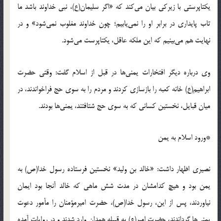
یکتاپرستی با زیرکی بیان می‌کند که «اگر سلیمان(ع)، نبی خداوند باشد ما
تاب پایداری در برابر او را نمی‌یابیم؛ چون خداوند مغلوب نمی‌شود» و در
نهایت هم می‌بینیم که این ملکه عاقل، یکتاپرست می‌شود.
وی درباره دیگر افتخارات یمنی‌ها در قبل از اسلام گفت: وقتی حضرت
ابراهیم(ع) خانه کعبه را بازسازی کردند و مردم را به سوی حج فراخواندند، در
میان قبایل، نخستین کسانی که به سوی حج شتافتند، یمنی‌ها بودند.
*ورود اسلام به یمن
نصیری اظهار داشت: «خالد بن ولید» نخستین فرستاده رسول خدا(ص) به
یمن بود و هیچ کدامشان در مدت شش ماهی که خالد آنجا بود ایمان
نیاوردند، پس از این، رسول خدا(ص)، حضرت امیرمؤمنان را مأمور دعوت
یمنی‌ها گرداندند، حضرت امیر(ع) به قبیله همدان وارد شدند و در روایات آمده