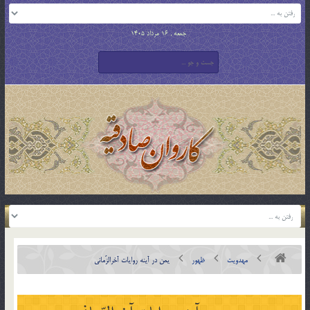
جمعه , 16 مرداد 1405
مهدویت
ظهور
یمن در آینه روایات آخرالزّمانی