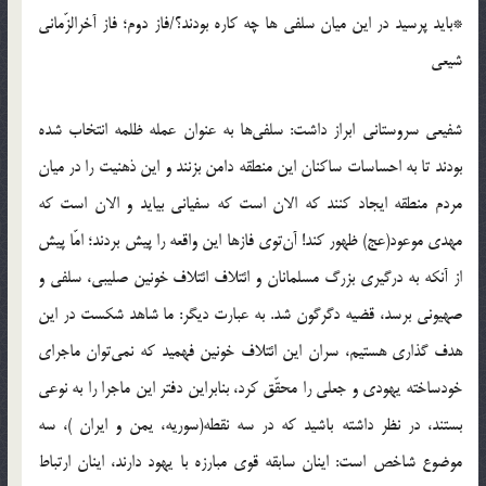
*باید پرسید در این میان سلفی ها چه کاره بودند؟/فاز دوم؛ فاز آخرالزّمانی
شیعی
شفیعی سروستانی ابراز داشت:‌ سلفی‌ها به عنوان عمله ظلمه انتخاب شده
بودند تا به احساسات ساکنان این منطقه دامن بزنند و این ذهنیت را در میان
مردم منطقه ایجاد کنند که الان است که سفیانی بیاید و الان است که
مهدی موعود(عج) ظهور کند! آن‌توی فازها این واقعه را پیش بردند؛ امّا پیش
از آنکه به درگیری بزرگ مسلمانان و ائتلاف ائتلاف خونین صلیبی، سلفی و
صهیونی برسد، قضیه دگرگون شد. به عبارت دیگر: ما شاهد شکست در این
هدف گذاری هستیم، سران این ائتلاف خونین فهمید که نمی‌توان ماجرای
خودساخته یهودی و جعلی را محقّق کرد، بنابراین دفتر این ماجرا را به نوعی
بستند، در نظر داشته باشید که در سه نقطه(سوریه، یمن و ایران )، سه
موضوع شاخص است: اینان سابقه قوی مبارزه با یهود دارند، اینان ارتباط