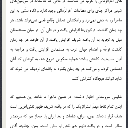
های آخرالزمانی را خوب می شناسند. در حالی که متأسّفانه در سرزمین‌های
شیعی مراکز جدّی برای مطالعات آخرالزّمانی وجود ندارد و نگاه سنّتی به این
ماجرا ره به دهی نمی‌برد و راهگشای تحلیل وقایع فعلی نمی‌تواند باشد، هر
چه زمان گذشت، درگیری‌ها افزایش یافت و در طی آن، در میان مستضعفان
میل به تجربه به آن واقعه شریف افزایش یافت. از آن طرف، هر چه زمان
گذشت توجّه و اهتمام جهان غرب به مسلمانان افزایش یافت و مراجعه به
آئین مسیحیت کاهش یافت؛ شماره معکوس شروع شد، به گونه‌ای که آنان
احساس کردند و می‌کنند هر چه زمان بگذرد به واقعه‌ای نزدیک می شوند که
شاید نتوانند هیچگاه کنترلش کنند.
شفیعی سروستانی اظهار داشت: در همین ماجرا ما شاهد این هستیم که
اینان تمام نقاط مهمّ استراتژیک را که در واقعه شریف ظهور نقش‌آفرین است
هدف قرار داده‌اند: یمن، عراق، شامات و بعد ایران را. حجاز هم که سردمدار
سلفی است و در واقعه ظهور هم نقش او منفی است، یمن، چنانچه آقای