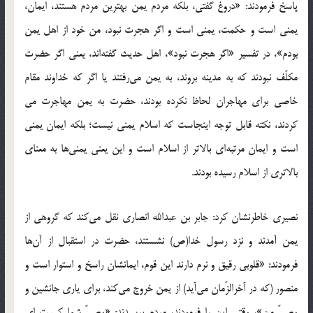
پاسخ فرمودند: «دروغ گفتی، بلکه مردم یمن بهترین مردم هستند، ایمان،
یمنی است و حکمت، یمنی است و اگر هجرت نبود، من خود از اهل یمن
بودم»، در تفسیر «اگر هجرت نبود»، اهل حدیث گفته‌اند، یعنی اگر حضرت
مکلّف نبودند که به مدینه بروند، به یمن می‌رفتند یا اگر که خداوند مقام
خاصی برای مهاجران لحاظ نکرده بودند، حضرت به یمن مهاجرت می
کردند، نکته قابل توجه اینجاست که اسلام یمنی نیست؛ بلکه ایمان یمنی
است و ایمان مرتبه‌ای بالاتر از اسلام است و این یعنی یمنی‌ها به معنای
بالاتری از اسلام رسیده بودند.
نصیری خاطرنشان کرد: جابر بن عبدالله انصاری نقل می‌کند که گروهی از
یمن آمدند و نزد رسول خدا(ص) نشستند، حضرت در استقبال از آن‌ها
فرمودند: «قلوبی رقیق و نرم دارند این قوم، ایمانشان راسخ و استوار است و
منصور (که در آخرالزّمان می‌آید) از یمن خروج می‌کند، برای یاری جانشین و
وصیّ من»، وقتی این را فرمودند، مردم پرسیدند: «وصیّ شما کیست ای