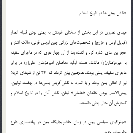
*نقش یمنی ها در تاریخ اسلام
مهدی نصیری در این بخش از سخنان خودش به یمنی بودن قبیله انصار
(قبایل اوس و خزرج) و شخصیت‌های بزرگی چون اویس قرنی، مالک اشتر و
حجر بن عدی اشاره کرد و گفت: بعد از آن چهار نفری که در ماجرای سقیفه
با امیرمؤمنان(ع) ماندند، هسته اوّلیه مدافعان امیرمؤمنان علی(ع) در برابر
ماجرای سقیفه، یمنی بودند، همچنین بیان کردند که 34 تن از شهدای کربلا
نیز از اهالی یمن بودند و با اشاره به نقش‌آفرینی یمنی‌ها در نهضت توابین،
یمنی‌الاصل بودن خاندان «عاملی» لبنان، نقش آنان را در تاریخ اسلام و
گسترش آن مثال زدنی دانستند.
*جغرافیای سیاسی یمن در زمان حاضر/جایگاه یمن در پیاده‌سازی طرح
خاورمیانه جدید