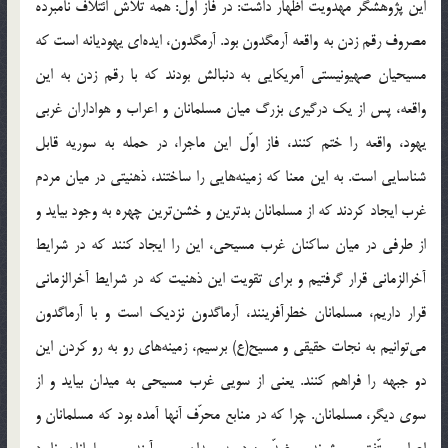
این پژوهشگر مهدویت اظهار داشت: در فاز اوّل: همه تلاش ائتلاف نامبرده
مصروف رقم زدن به واقعه آرمگدون بود. آرمگدون، ایده‌ای یهودیانه است که
مسیحیان صهیونیستی آمریکایی به دنبالش بودند که با رقم زدن به این
واقعه، پس از یک درگیری بزرگ میان مسلمانان و اعراب و هواداران غربی
یهود، واقعه را ختم کنند،‌ فاز اوّل این ماجرا، در حمله به سوریه قابل
شناسایی است. به این معنا که زمینه‌هایی را ساختند، ذهنیتی در میان مردم
غرب ایجاد کردند که از مسلمانان بدترین و خشن‌ترین چهره به وجود بیاید و
از طرفی در میان ساکنان غرب مسیحی، این را ایجاد کنند که در شرایط
آخرالزمانی قرار گرفتیم و برای تقویت این ذهنیت که در شرایط آخرالزمانی
قرار داریم، مسلمانان خطرآفرینند، آرماگدون نزدیک است و با آرماگدون
می‌توانیم به نجات حقیقی و مسیح(ع) برسیم، زمینه‌های رو به رو کردن این
دو جبهه را فراهم کنند. یعنی از سویی غرب مسیحی به میدان بیاید و از
سوی دیگر، مسلمانان. چرا که در منابع محرّف آنها آمده بود که مسلمانان و