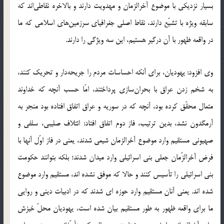
بسیار نزدیکی با موضوع آخرالزمان و مهدویت دارند و بالاخره نقاطی‌اند که
سابقه ویژه با تشیّع دارند،‌ نقاط اصلی جغرافیای سرزمین‌های اسلامی که ما
در واقعه ظهور با آن درگیر هستیم، این سه ویژگی را دارند.
وی افزود: یهودیان، برای آنکه احساسات مردم را جریحه‌دار و تحریک کنند،
به شخم زدن عراق با بحران‌سازی پرداختند، امّا حسب آنچه که خداوند
متعال محقّق کرده بود، آنچه که در سوریه و عراق اتفاق افتاده بود منجر به
آرمگدون نشد‌، بدین ترتیب، فاز دوم اتفاق افتاد: ائتلاف صلیبی، سلفی و
صهیونی مستقیم وارد موضوع آخرالزمان شیعی شدند، یعنی در فاز اوّل آنها با
فرض آخرالزّمان جعلی بنی اسرائیلی وارد میدان شدند؛ بلکه بتوانند حکومت
بنی اسرائیلی را تأسیس کنند و حالا که موفق نشده اند، مستقیم وارد موضوع
شده اند. یعنی آنان مستقیم وارد حوزه ای شدند که در ادبیات دینی و روایی
ما برای واقعه ظهور به طور مستقیم بیان شده است، یهودیان محلّ خیزش