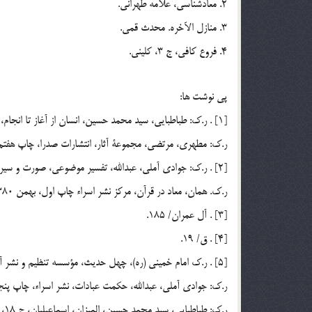
2. معادشناسي، علامه طهراني.
3. منازل الآخره. محدث قمي.
4. فروع كافي، ج 3، كليني.
پي نوشت ها:
[1] . ر.ك: طباطبايي، سيد محمد حسين، انسان از آغاز تا انجام، انتشارات الزهراء، چاپ دوم، تابستان 1371، ص 63.
ر.ك: مطهري، مرتضي، مجموعة آثار، انتشارات صدرا، چاپ هفتم، فروردين 1377،
[2] . ر.ك: جوادي آملي، عبدالله، تفسير موضوعي، صورت و سيرت انسان در قرآن، مركز نشر اسراء، چاپ دوم، آذرماه 81، ج 14، ص 216-217.
ر.ك. همان، معاد در قرآن، مركز نشر اسراء چاپ اول، بهمن 1380، ج 4، ص 207.
[3] . آل عمران/ 185.
[4] . ق/ 19.
[5] . ر.ك امام خميني (ره)، چهل حديث، مؤسسه تنظيم و نشر آثار امام خميني، چاپ چهارم، بهار، 73، ص 480.
ر.ك: جوادي آملي، عبدالله، حكمت عبادات، نشر اسراء، چاپ پنجم، آبان 1381، 
ر.ك: طباطبايي، سيد محمد حسين، الميزان، اسماعيليان، ج 18، ص 348.