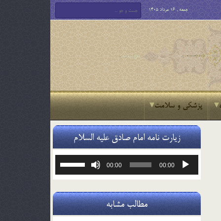
جمعه , 16 مرداد 1405
پزشکی و سلامت
زیارت نامه امام صادق علیه السلام
پخش‌کننده
برای
00:00
00:00
صوت
افزایش
یا
کاهش
صدا
مطالب مشابه
از
کلیدهای