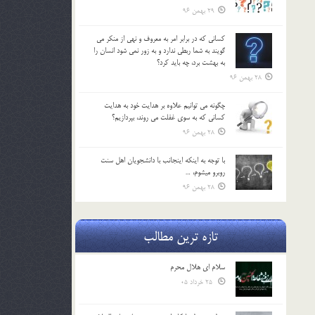
29 بهمن 96
كساني كه در برابر امر به معروف و نهي از منكر مي
گويند به شما ربطي ندارد و به زور نمي شود انسان را
به بهشت برد، چه بايد كرد؟
28 بهمن 96
چگونه مي توانيم علاوه بر هدايت خود به هدايت
كساني كه به سوي غفلت مي روند، بپردازيم؟
28 بهمن 96
با توجه به اينكه اينجانب با دانشجويان اهل سنت
روبرو مي‎شوم، …
28 بهمن 96
تازه ترین مطالب
سلام ای هلال محرم
25 خرداد 05