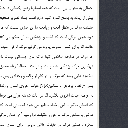
اجمالي به سئوال اين است که همه انسانها وضع يکساني در هنگا
پيش از اينكه به پاسخ اشاره کنيم لازم است ابتداء تصوير صحي
حقيقت مرگ در منظر آيات و روايات ما آن چيزي نيست كه ما 
شود همان مرگي است كه اطباء و پزشكان به آن حكم مي كنند 
حالت اگر براي كسي صورت پذيرد مي گوئيم مرگ او فرا رسيده
تبهكاري مرگ پزشكي به سرعت و در چند لحظة كوتاه محقق شود
شكنجه هايي باشد كه مرگ را در كام او واقعه و رخدادي بس سنگ
يعني «رخداد پرماجرا و سنگين».[2] 
هوشي و سختي مرگ به حق و حقيقت فرا رسيد آري همان مرگي
سكره و مستي مرگ در حقيقت حالتي دروني براي انسان است 