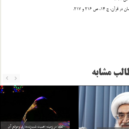
 14، ص 216 و 217.
الب مشابه
خواهد بيش از واجبات خودش، چيزي را
سلامي كه بعد از اتمام نماز به 3 امام داده مي‌شود منشأ