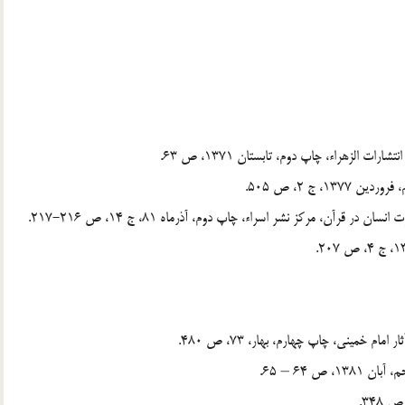
 ج 2، ص 505.
ص 64 – 65.