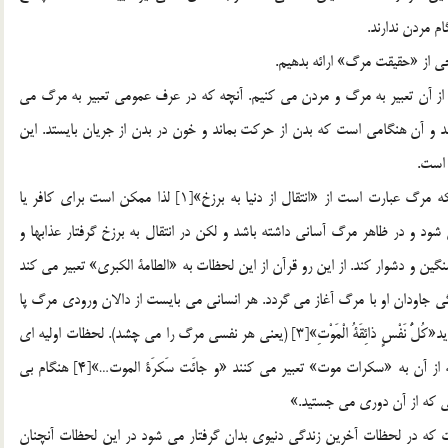
م مردن ندارند.
حي از «حقيقت مرگ» ارائه بدهيم.
از آن تعبير به مرگ و مردن مي كنيم. آنچه كه در عرف عمومي تعبير به مرگ مي
و آن هنگامي است كه بدن از حركت بماند و خون در بدن از جريان بايستد. اين
 است.
اما مرگ در معارف اسلامي تنها مرگ بدن جسماني نيست بلكه مرگ عبارت است از «انتقال از دنيا به برزخ»[1] لذا ممكن است براي كافر يا
 و در ظاهر مرگ آساني داشته باشد و لكن در انتقال به برزخ گرفتار عذابها و
ين و دشوار كند. از اين رو قرآن از اين لحظات به «الطامة الكبري» تعبير مي كند
حيات اخروي انسان و زندگي جاودان او با مرگ آغاز مي گردد. هر انساني مي بايست از دالان ورودي مرگ پا
به عرصه حيات اخروي بگذارد لذا در آيات شريفه قرآن مي فرمايد«كُلُّ نَفْسٍ ذائِقَةُ الْمَوْتِ»[3] (يعني هر نفسي مرگ را مي چشد). لحظات اوليه اي
كه انسان درگير با اين رخداد عظيم مي شود لحظاتي است كه از آن به «سكرات موت» تعبير مي كنند «و جائَت سَكرَة الموت…»[4] هنگام بي
 كه از آن دوري مي جستيد.»
كه در لحظات آخرين زندگي دنيوي بدان گرفتار مي شود در اين لحظات آنچنان