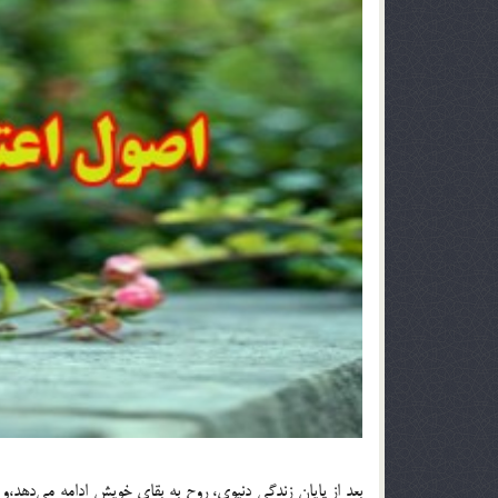
بعد از پايان زندگي دنيوي، روح به بقاي خويش ادامه مي‌دهد،و 