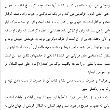
موشي مي سپرد، عقايدي كه در دنيا به آنها معتقد بوده اگر راسخ نباشد در همين
تي آدمي خود را فراموش مي كند و در يك سردرگمي و حيرت زائدالوصف گرفتار
 كرده است و گرفتار اعتبارات دنيوي چون «من و ما» شده است وقتي در آستانة مرگ قرار
را مي بيند كه براي او تازگي دارد قضايايي را نظاره گر است كه براي او سابقه
و الآن لحظة جدايي از آن است از طرف ديگر بي توجه به خويشتن خويش بوده و
يّر و سرگرداني مي شود و نمي فهمد چه شده و چه واقعه اي رُخ داده است اينچنين
انساني تا به اين آگاهي برسد كه مرگ او فرا رسيده و به برزخ منتقل شده سختي هاي فراواني مي كشد.[6] يكي از حكمتهاي تلقين هم اين است
كه اگر ميتي بواسطة عارضه ي مرگ گرفتار حيرت و سردرگمي شده است با تلقين او را متوجه واقعيت مرگ مي كنند.[7] مولا علي عليه السلام در
تي مرگ» و حسرت از دست دادن دنيا و لذات آن يا حسرت از دست دادن توبه و
رايد و رنگشان تغيير
مي كند آنگاه مرگ در آنان بيشتر نفوذ مي كند و بدين سبب قدرت سخن را از ايشان مي گيرد…»[8] با اين وجود از برخي آيات و روايات استفاده
ياتي كه بصورت صريح در مورد علم و فهم انسان به انتقال خويش از جهان فاني به