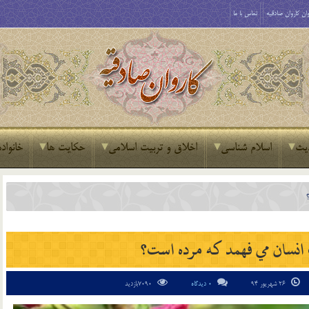
ان کاروان صادقیه
تماس با ما
یث
اسلام شناسی
اخلاق و تربیت اسلامی
حکایت ها
خانواده
 انسان مي فهمد که مرده است؟
26 شهریور 94
0 دیدگاه
7090بازدید