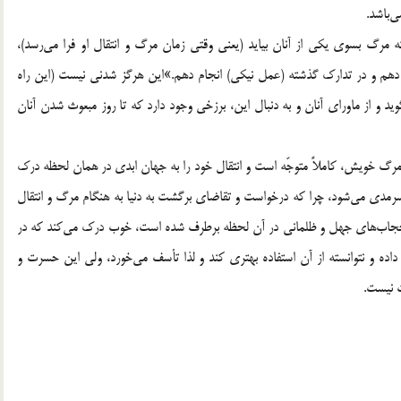
ه مرگ بسوي يكي از آنان بيايد (يعني وقتي زمان مرگ و انتقال او فرا مي‌رسد)،
ام دهم و در تدارك گذشته (عمل نيکي) انجام دهم.»‌اين هرگز شدني نيست (اين راه
و از ماوراي آنان و به دنبال اين، برزخي وجود دارد كه تا روز مبعوث شدن آنان
مرگ خويش، كاملاً‌ متوجّه است و انتقال خود را به جهان ابدي در همان لحظه درك
ا و سرمدي مي‌شود، چرا كه درخواست و تقاضاي برگشت به دنيا به هنگام مرگ و انتقال
ن حجاب‌هاي جهل و ظلماني در آن لحظه برطرف شده است، خوب درك مي‌كند كه در
ده و نتوانسته از آن استفاده بهتري كند و لذا تأسف مي‌خورد، ولي اين حسرت و
ت نيست.