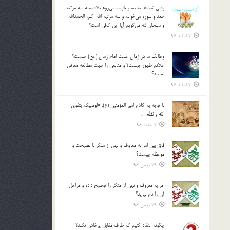
وقتي شب‌ها به بستر خواب مي‌روم بلافاصله سه مرتبه
حمد و سوره مي‌خوانم و سه مرتبه الله اكبر، الحمدالله
و سبحان‌الله مي‌گويم آيا اين كافي است؟
2 اسفند 96
وظايف ما در زمان غيبت امام زمان (عج) چيست؟
علائم ظهور چيست؟ و منابعي را جهت مطالعه معرفي
نماييد؟
2 اسفند 96
با توجه به كلام امير المؤمنين (ع): «اوصيكم بتقوي
الله و نظم …
2 اسفند 96
فرق بين امر به معروف و نهي از منكر با نصيحت و
موعظه چيست؟
29 بهمن 96
امر به معروف و نهي از منكر را توضيح داده و مراحل
آن را نام ببريد؟
29 بهمن 96
چگونه انتقاد كنيم كه طرف مقابل پرخاش نكند؟