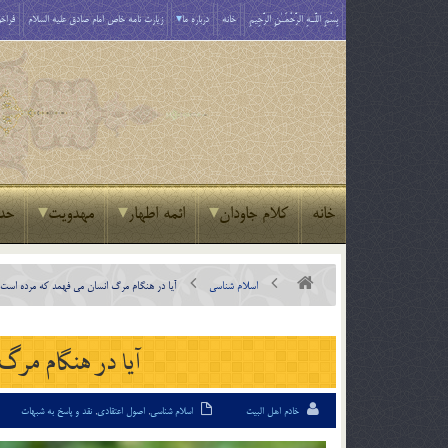
بِسْمِ اللَّـهِ الرَّحْمَـٰنِ الرَّحِيمِ
خانه
درباره ما
زیارت نامه خاص امام صادق علیه السلام
فراخو
خانه
کلام جاودان
ائمه اطهار
مهدویت
حد
اسلام شناسی
آيا در هنگام مرگ انسان مي فهمد که مرده است؟
آيا در هنگام مرگ
خادم اهل البیت
اسلام شناسی
,
اصول اعتقادی
,
نقد و پاسخ به شبهات