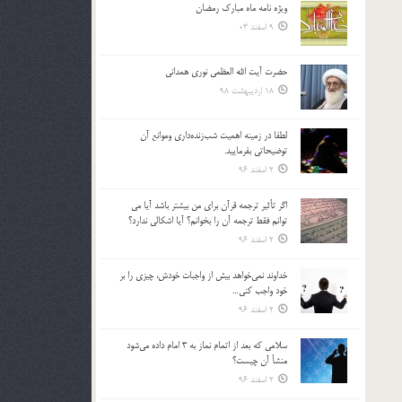
ویژه نامه ماه مبارک رمضان
بالا
9 اسفند 03
و
پایین
استفاده
حضرت آیت الله العظمی نوری همدانی
کنید.
18 اردیبهشت 98
لطفا در زمينه اهميت شب‌زنده‌داري وموانع آن
توضيحاتي بفرماييد.
2 اسفند 96
اگر تأثير ترجمه قرآن براي من بيشتر باشد آيا مي
توانم فقط ترجمه آن را بخوانم؟ آيا اشكالي ندارد؟
2 اسفند 96
خداوند نمي‌خواهد بيش از واجبات خودش، چيزي را بر
خود واجب كني…
2 اسفند 96
سلامي كه بعد از اتمام نماز به 3 امام داده مي‌شود
منشأ آن چيست؟
2 اسفند 96