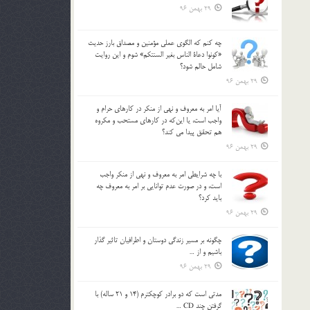
29 بهمن 96
چه كنم كه الگوي عملي مؤمنين و مصداق بارز حديث
«كونوا دعاة الناس بغير السنتكم» شوم و اين روايت
شامل حالم شود؟
29 بهمن 96
آيا امر به معروف و نهي از منكر در كارهاي حرام و
واجب است، يا اين‌كه در كارهاي مستحب و مكروه
هم تحقق پيدا مي كند؟
29 بهمن 96
با چه شرايطي امر به معروف و نهي از منکر واجب
است، و در صورت عدم توانايي بر امر به معروف چه
بايد کرد؟
29 بهمن 96
چگونه بر مسير زندگي دوستان و اطرافيان تاثير گذار
باشيم و از …
29 بهمن 96
مدتي است كه دو برادر كوچكترم (14 و 21 ساله) با
گرفتن چند CD …