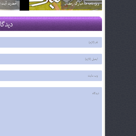
فقط ترجمه آن را بخوانم؟ آيا اشكالي ندارد؟
2 اسفند 96
2 اسفند 96
دیدگا