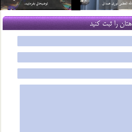
بر خود واجب كني…
آن چيست؟
2 اسفند 96
هتان را ثبت کنید