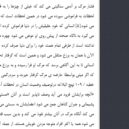
فشار مرگ بر آدمي سنگيني مي كند كه خيلي از چيزها را به فرا
لحظات به فراموشي سپرده مي شود در همين لحظات است كه ح
مي شود.[5] انساني كه خودِ حقيقيش را در دنيا فراموش
مي گيرد به ناگاه صحنه از پيش روي او عوض مي شود چهره هايي 
نداشته است از طرفي تمام همت خود را براي دنيا صرف كرده 
الآن با همان به برزخ منتقل مي شود و همين است كه گرفتار تح
خطبه / 109 نهج البلاغه درتوصيف وضعيت انسان در لحظات آخر عمر مي فرمايد.
«آنچه برايشان فرود مي آيد وصف ناپذير است بر آنان «مس
پشيماني و جبران گناهان جمع مي شود اعضايشان به سستي مي گ
مي شود همه يا اکثر افراد متوجه مردن خويش هستند. از جمله آ