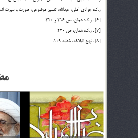
ر.ك: جوادي آملي، عبدالله، تفسير موضوعي، صورت و سيرت انسان در قرآن، ج
[6] . ر.ك: همان، ص 216 و 220.
[7] . ر.ك: همان، ص 220.
[8] . نهج البلاغه، خطبه 109.
مط
اگر تأثير ترجمه قرآن براي من بيشتر باشد آيا مي توانم
خداوند نمي‌