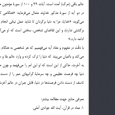
عالم باقي (مرگ) آمده است، آيات 99 و 100 از سورة مؤمنون مي‌باشد.
در دو آيه از سورة مذكور خداوند متعال مي‌فرمايد: «هنگامي ك
مي‌گويد: «خدايا، مرا به دنيا برگردان تا شايد عمل نيكي انج
برگشتي ندارد)، و اين تقاضاي شخص، سخني است كه او مي‌گويد 
ادامه دارد.»
با دقّت در مفهوم و مفاد آيه مي‌فهميم كه هر شخصي به هنگام 
مي‌كند و بالعيان مي‌بيند كه دنيا را ترك كرده و وارد عالم بق
به آخرت، حاكي از اين است كه او اين امر را مي‌فهمد و چو
دنيا چه فرصت عظيمي و چه سرماية گرانبهاي عمر را از دست دا
تاسف از دست دادن فرصت‌ها در دنيا، قابل جبران در عالم آخر
معرفي منابع جهت مطالعه بيشتر:
1. معاد در قرآن، آيت الله جوادي آملي.