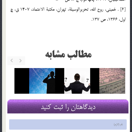
[6] . خميني، روح الله، تحريرالوسيلة، تهران، مكتبة الاعتماد، 1407 ق، چ
اول، 1366، ص 137.
مطالب مشابه
دیدگاهتان را ثبت کنید