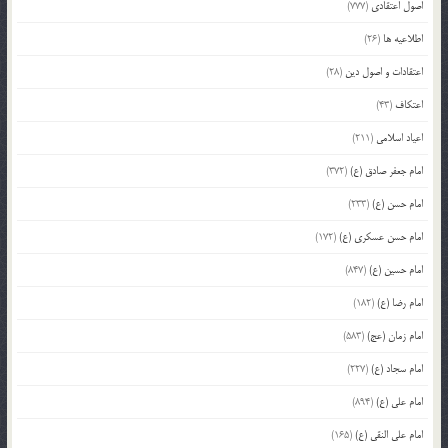
اصول اعتقادی
(777)
اطلاعیه ها
(26)
اعتقادات و اصول دین
(28)
اعتکاف
(43)
اعیاد اسلامی
(211)
امام جعفر صادق (ع)
(372)
امام حسن (ع)
(233)
امام حسن عسکری (ع)
(172)
امام حسین (ع)
(847)
امام رضا (ع)
(182)
امام زمان (عج)
(583)
امام سجاد (ع)
(227)
امام علی (ع)
(894)
امام علی النقی (ع)
(165)