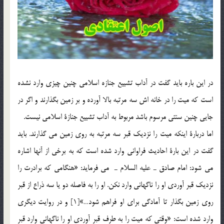
در اين باره بايد گفت در آداب تشييع جنازه اسلامي چنين چيزي وارد نشده
است كه ميت را در خانه اش سه مرتبه بالا آورده و بر زمين بگذارند و اگر در
جايي چنين سنتي مرسوم باشد مربوط به آداب تشييع جنازة اسلامي نيست.
اما دربارة اينكه ميت را نزديك قبر سه مرتبه به روي زمين مي گذارند. بايد
گفت در اين بارة احاديث فراواني وارد شده است كه به برخي از آنها اشاره
مي شود: امام صادق ـ عليه السلام ـ مي فرمايد: «هنگامي كه برادرت را
نزديك قبر آوردي او را ناگهاني وارد نكن. او را به فاصله دو يا سه ذراع از قبر
روي زمين بگذار تا آمادگي براي او فراهم شود…»[1] و در روايت ديگري
وارد شده است: «وقتي كه ميت را به طرف قبر آوردي او را ناگهاني وارد قبر