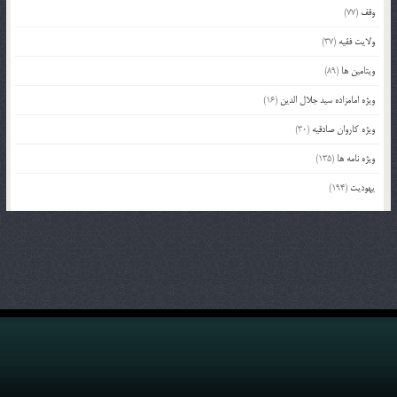
وقف
(77)
ولایت فقیه
(37)
ویتامین ها
(89)
ویژه امامزاده سید جلال الدین
(16)
ویژه کاروان صادقیه
(30)
ویژه نامه ها
(135)
یهودیت
(194)