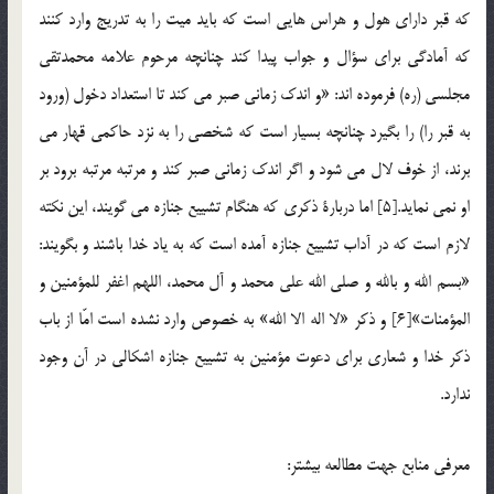
كه قبر داراي هول و هراس هايي است كه بايد ميت را به تدريج وارد كنند
كه آمادگي براي سؤال و جواب پيدا كند چنانچه مرحوم علامه محمدتقي
مجلسي (ره) فرموده اند: «و اندك زماني صبر مي كند تا استعداد دخول (ورود
به قبر را) را بگيرد چنانچه بسيار است كه شخصي را به نزد حاكمي قهار مي
برند، از خوف لال مي شود و اگر اندك زماني صبر كند و مرتبه مرتبه برود بر
او نمي نمايد.[5] اما دربارة ذكري كه هنگام تشييع جنازه مي گويند، اين نكته
لازم است كه در آداب تشييع جنازه آمده است كه به ياد خدا باشند و بگويند:
«بسم الله و بالله و صلي الله علي محمد و آل محمد، اللهم اغفر للمؤمنين و
المؤمنات»[6] و ذكر «لا اله الا الله» به خصوص وارد نشده است امّا از باب
ذكر خدا و شعاري براي دعوت مؤمنين به تشييع جنازه اشكالي در آن وجود
ندارد.
معرفي منابع جهت مطالعه بيشتر: