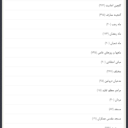
گلچین احادیث
(372)
گنجینه معارف
(495)
ماه رجب
(20)
ماه رمضان
(176)
ماه شعبان
(20)
ماهها و روزهای خاص
(745)
مبانی اعتقادی
(20)
مختلف
(367)
مدعیان دروغین
(25)
مراجع معظم تقلید
(15)
مردان
(40)
مسجد
(87)
مسجد مقدس جمکران
(19)
مسیحیت
(229)