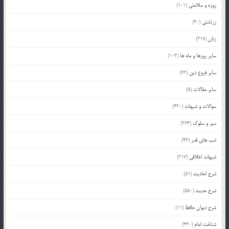
روزه و سلامتی
(101)
زرتشتی
(40)
زنان
(317)
سایر روزها و ماه ها
(103)
سایر فروع دین
(72)
سایر مقالات
(5)
سوالات و شبهات
(420)
سیر و سلوک
(274)
شب های قدر
(46)
شبهات اخلاقی
(217)
شرح احادیث
(51)
شرح حدیث
(550)
شرح دیوان حافظ
(11)
شناخت امام
(440)