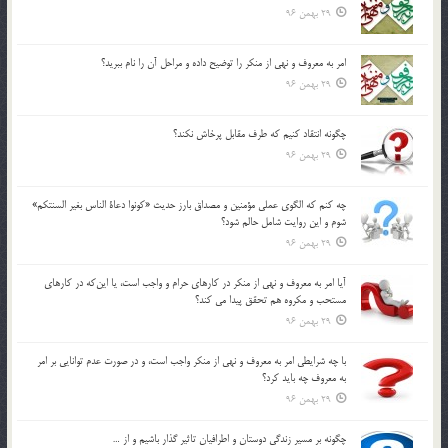
29 بهمن 96
امر به معروف و نهي از منكر را توضيح داده و مراحل آن را نام ببريد؟
29 بهمن 96
چگونه انتقاد كنيم كه طرف مقابل پرخاش نكند؟
29 بهمن 96
چه كنم كه الگوي عملي مؤمنين و مصداق بارز حديث «كونوا دعاة الناس بغير السنتكم»
شوم و اين روايت شامل حالم شود؟
29 بهمن 96
آيا امر به معروف و نهي از منكر در كارهاي حرام و واجب است، يا اين‌كه در كارهاي
مستحب و مكروه هم تحقق پيدا مي كند؟
29 بهمن 96
با چه شرايطي امر به معروف و نهي از منکر واجب است، و در صورت عدم توانايي بر امر
به معروف چه بايد کرد؟
29 بهمن 96
چگونه بر مسير زندگي دوستان و اطرافيان تاثير گذار باشيم و از …