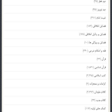
عید فطر
(35)
عید نوروز
(45)
غیبت امام
(291)
فضایل اخلاقی
(183)
فضایل و رذایل اخلاقی
(168)
فضایل و ویژگی ها
(10)
فقه و احکام شرعی
(340)
قرآن
(23)
قرآن شناسی
(1,861)
کتب اسلامی
(2,295)
کرامات و معجزات
(9)
کلام جاودان
(2,293)
کلام جدید
(34)
کمک های اولیه
(116)