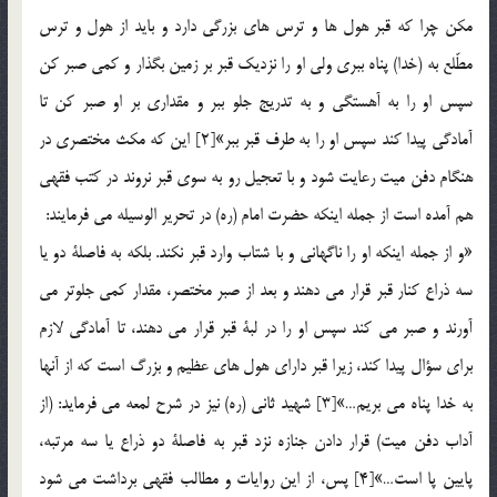
مكن چرا كه قبر هول ها و ترس هاي بزرگي دارد و بايد از هول و ترس
مطّلع به (خدا) پناه ببري ولي او را نزديك قبر بر زمين بگذار و كمي صبر كن
سپس او را به آهستگي و به تدريج جلو ببر و مقداري بر او صبر كن تا
آمادگي پيدا كند سپس او را به طرف قبر ببر»[2] اين که مکث مختصري در
هنگام دفن ميت رعايت شود و با تعجيل رو به سوي قبر نروند در کتب فقهي
هم آمده است از جمله اينكه حضرت امام (ره) در تحرير الوسيله مي فرمايند:
«و از جمله اينكه او را ناگهاني و با شتاب وارد قبر نكند. بلكه به فاصلة دو يا
سه ذراع كنار قبر قرار مي دهند و بعد از صبر مختصر، مقدار كمي جلوتر مي
آورند و صبر مي كند سپس او را در لبة قبر قرار مي دهند، تا آمادگي لازم
براي سؤال پيدا كند، زيرا قبر داراي هول هاي عظيم و بزرگ است كه از آنها
به خدا پناه مي بريم…»[3] شهيد ثاني (ره) نيز در شرح لمعه مي فرمايد: (از
آداب دفن ميت) قرار دادن جنازه نزد قبر به فاصلة دو ذراع يا سه مرتبه،
پايين پا است…»[4] پس، از اين روايات و مطالب فقهي برداشت مي شود