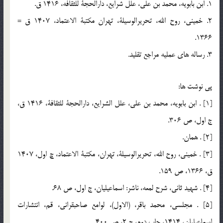
1. ابن بابويه، محمد بن علي، علل شرايع، دارالحجة للثقافه، 1416 ق.
2. خميني، روح الله، تحريرالوسيلة، تهران مكتبة الاعتماد، 1407 ق =
1366.
3. رساله هاي عمليه مراجع تقليد.
پي نوشت ها:
[1] . ابن بابويه، محمد بن علي، علل الشرايع، دارالحجة للثقافة، 1416 ق،
ج اول، ص 306.
[2] . همان.
[3] . خميني، روح الله، تحريرالوسيلة، تهران، مكتبة الاعتماد، چ اول، 1407
ق، 1366، ص 159.
[4] . شهيد ثاني، شرح لمعه، ناشر: اسماعيليان، ج اول، ص 68.
[5] . مجلسي، محمد باقر، (الاول)، لوامع صاحبقراني، قم، انتشارات
اسماعيليان، 1414، چاپ دوم، ج 2، ص 400.