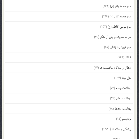
امام محمد باقر (ع)
(165)
امام محمد تقی (ع)
(146)
امام موسی کاظم (ع)
(152)
امر به معروف و نهی از منکر
(63)
امور تربیتی فرزندان
(51)
انتظار
(164)
انتظار از دیدگاه شخصیت ها
(17)
اهل بیت
(104)
بهداشت جسم
(73)
بهداشت روان
(26)
بهداشت محیط
(18)
بودائیسم
(15)
پزشکی و سلامت
(1,980)