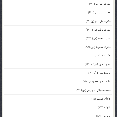
حضرت رقیه (س)
(13)
حضرت زینب (س)
(66)
حضرت علی اکبر (ع)
(23)
حضرت فاطمه (س)
(530)
حضرت محمد (ص)
(613)
حضرت معصومه (س)
(45)
حکایت ها
(2,244)
حکایت های آموزنده
(749)
حکایت های قرآنی
(107)
حکایت های معصومین
(838)
حکومت جهانی امام زمان (عج)
(24)
خاندان عصمت
(15)
خانواده
(227)
خانواده
(2,682)