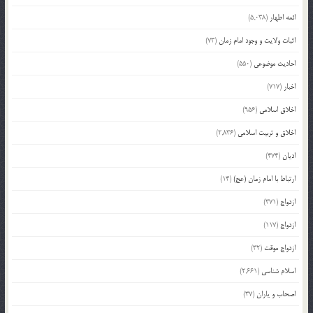
ائمه اطهار
(5,038)
اثبات ولایت و وجود امام زمان
(73)
احادیث موضوعی
(550)
اخبار
(717)
اخلاق اسلامی
(956)
اخلاق و تربیت اسلامی
(2,836)
ادیان
(474)
ارتباط با امام زمان (عج)
(14)
ازدواج
(371)
ازدواج
(117)
ازدواج موقت
(32)
اسلام شناسی
(2,661)
اصحاب و یاران
(37)