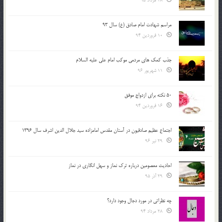
28 مرداد 95
مراسم شهادت امام صادق (ع) سال 93
10 فروردین 94
جذب کمک های مردمی موکب امام علی علیه السلام
11 شهریور 96
50 نکته برای ازدواج موفق
16 فروردین 94
اجتماع عظیم صادقیون در آستان مقدس امامزاده سید جلال الدین اشرف سال 1396
29 تیر 96
احادیث معصومین درباره ترک نماز و سهل انگاری در نماز
29 آذر 95
چه نظراتی در مورد دجال وجود دارد؟
28 مرداد 94