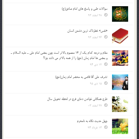
سوالات طبی و پاسخ های امام صادق(ع)
28 اسفند 93
«نفس» خطرناک ترین دشمن انسان
26 اسفند 93
مقام و درجه كدام يك از 14 معصوم بالاتر است چون بعضي امام علي ـ عليه السلام ـ
و بعضي ها امام زمان (عج) را از همه بالاتر مي دانند چرا؟
12 دی 94
تشرف علي آقا قاضي به محضر امام زمان(عج)
15 دی 95
طرح همگانی خواندن دعای فرج در لحظه تحویل سال
27 اسفند 03
چهل حدیث نگاه به نامحرم
13 خرداد 94