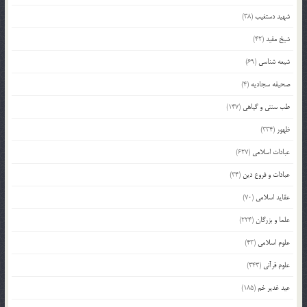
شهید دستغیب
(38)
شیخ مفید
(42)
شیعه شناسی
(69)
صحیفه سجادیه
(4)
طب سنتی و گیاهی
(147)
ظهور
(334)
عبادات اسلامی
(627)
عبادات و فروع دین
(34)
عقاید اسلامی
(70)
علما و بزرگان
(224)
علوم اسلامی
(43)
علوم قرآنی
(343)
عید غدیر خم
(185)