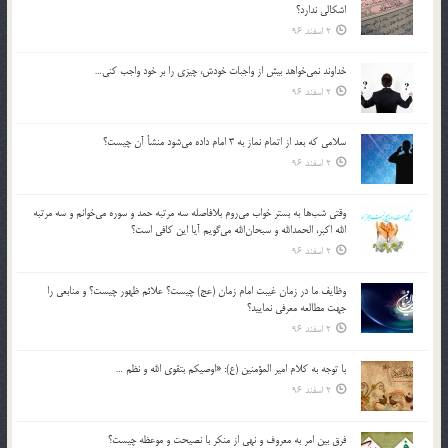
اشكالي ندارد؟
2 اسفند 96
خداوند نمي‌خواهد بيش از واجبات خودش، چيزي را بر خود واجب كني…
2 اسفند 96
سلامي كه بعد از اتمام نماز به 3 امام داده مي‌شود منشأ آن چيست؟
2 اسفند 96
وقتي شب‌ها به بستر خواب مي‌روم بلافاصله سه مرتبه حمد و سوره مي‌خوانم و سه مرتبه
الله اكبر، الحمدالله و سبحان‌الله مي‌گويم آيا اين كافي است؟
2 اسفند 96
وظايف ما در زمان غيبت امام زمان (عج) چيست؟ علائم ظهور چيست؟ و منابعي را
جهت مطالعه معرفي نماييد؟
2 اسفند 96
با توجه به كلام امير المؤمنين (ع): «اوصيكم بتقوي الله و نظم …
2 اسفند 96
فرق بين امر به معروف و نهي از منكر با نصيحت و موعظه چيست؟