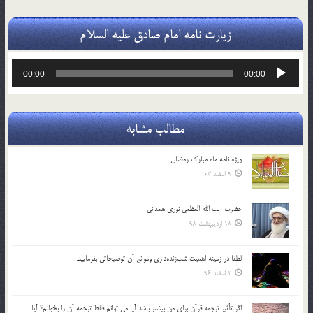
زیارت نامه امام صادق علیه السلام
پخش‌کننده
00:00
00:00
صوت
مطالب مشابه
ویژه نامه ماه مبارک رمضان
9 اسفند 03
حضرت آیت الله العظمی نوری همدانی
18 اردیبهشت 98
لطفا در زمينه اهميت شب‌زنده‌داري وموانع آن توضيحاتي بفرماييد.
2 اسفند 96
اگر تأثير ترجمه قرآن براي من بيشتر باشد آيا مي توانم فقط ترجمه آن را بخوانم؟ آيا