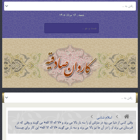
جمعه , 16 مرداد 1405
اسلام شناسی
وقتي كسي از دنيا مي رود در منزلش او را سه بار بالا مي برند و «لا اله الا الله» مي گويند و وقتي كه در
قبرستان مي برند او را در آن جا نيز بالا مي برند و سه بار مي گويند «لا اله الا الله» اين كار براي چيست؟