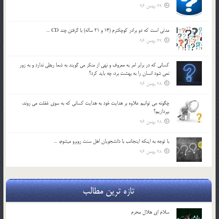
29 بهمن 96
مدتي است كه دو برادر كوچكترم (14 و 21 ساله) با گرفتن چند CD …
29 بهمن 96
كساني كه در برابر امر به معروف و نهي از منكر مي گويند به شما ربطي ندارد و به زور
نمي شود انسان را به بهشت برد، چه بايد كرد؟
28 بهمن 96
چگونه مي توانيم علاوه بر هدايت خود به هدايت كساني كه به سوي غفلت مي روند،
بپردازيم؟
28 بهمن 96
با توجه به اينكه اينجانب با دانشجويان اهل سنت روبرو مي‎شوم، …
28 بهمن 96
تازه ترین مطالب
سلام ای هلال محرم