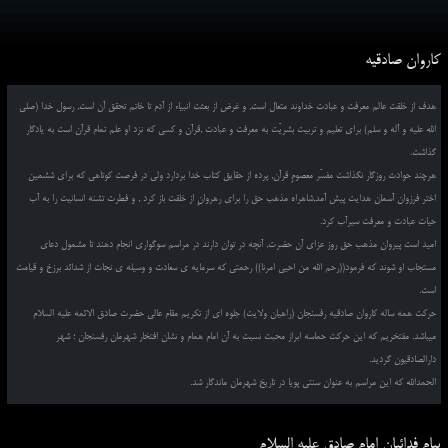
کاروان صادقیه
هدف از خلقت عالم معرفت و عبادت خداوند متعال است, و غرض از بعثت انبیاء از آدم تا خاتم تحقق آن است, رسول خدا (صلی
الله علیه و آله و سلم) برای تعلیم و تربیت بشریّت به معرفت و عبادت ,قرآن و کسی که نزد او علم تمام قرآن است به یادگار
گذاشت.
هرچند حوادث روزگار نگذاشت مفسّر معصومِ قرآن, پرده از حقایق کتاب خدا بردارد ولی در فرصت کوتاهی که برای ششمین
اختر فرزوان آسمان هدایت پیش آمد,شاهراه مذهب حق را برای رهروانِ از خلقت باز کرد , و فطرت تشنه انسانیت را به آب
حیات عبادت و معرفت سیرآب کرد.
امید است پیروان مذهب حق روز عزای آن حضرت, آنچه در توان دارند در مراسم سوگواری انجام دهند تا مشمول دعای
مستجاب او شوند که فرمود((رحم الله من احیی امرنا)) رحمتی که سرمایه ی سعادت و وسیله ی نجات از شدائد برزخ و قیامت
است.
حرکت همه ساله کاروان صادقیه رفسنجان (راهیان ولایت) جلوه ای از تکریم مقام عالی حضرت صادق الائمه علیه السلام
میباشد. مفتخریم که این حرکت حماسه ابراز محبت نسبت به آن امام همام و نشان افتخار شهرمان رفسنجان ؛ شهر
دارالصادقیون گردید.
الحمدالله که این مراسم به عنوان سنتی پویا در تاریخ شهرمان ماندگار شد.
پیام فدائیان امام صادق علیه السلام