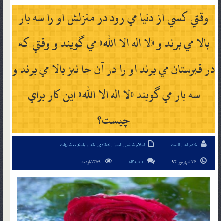
وقتي كسي از دنيا مي رود در منزلش او را سه بار
بالا مي برند و «لا اله الا الله» مي گويند و وقتي كه
در قبرستان مي برند او را در آن جا نيز بالا مي برند و
سه بار مي گويند «لا اله الا الله» اين كار براي
چيست؟
خادم اهل البیت
اسلام شناسی
,
اصول اعتقادی
,
نقد و پاسخ به شبهات
26 شهریور 94
0 دیدگاه
1359بازدید