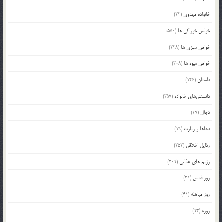
خانواده مهدوی
(22)
خواص خوراکی ها
(550)
خواص سبزی ها
(228)
خواص میوه ها
(308)
داستان
(146)
دانستنی‌های خانواده
(357)
دجال
(29)
دعاها و زیارت
(19)
رذایل اخلاقی
(252)
رژیم های غذایی
(209)
روز قدس
(31)
روز مباهله
(41)
روزه
(93)