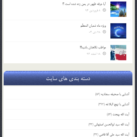
آیا جرقه ظهور در یمن زده شده است ؟!
8 فروردین 94
ویژه ماه شعبان المعظّم
28 دی 04
مواظب نگاهتان باشید!!!
18 اسفند 93
دسته بندی های سایت
آشنایی با صحیفه سجادیه
(56)
آشنایی با نهج البلاغه
(392)
آیت الله بهجت
(54)
آیت الله سید ابوالحسن اصفهانی
(43)
آیت الله سید علی آقا قاضی
(42)