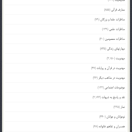
معارف قرآنی
(855)
مناظرات علما و بزرگان
(79)
مناظرات علمی
(139)
مناظرات معصومین
(60)
مهارتهای زندگی
(845)
مهدویت
(2,150)
مهدویت در قرآن و روایات
(47)
مهدویت در مذاهب دیگر
(36)
موضوعات اجتماعی
(122)
نقد و پاسخ به شبهات
(2,166)
نماز
(225)
نوجوانان و جوانان
(440)
همسران و تفاهم خانواده
(68)