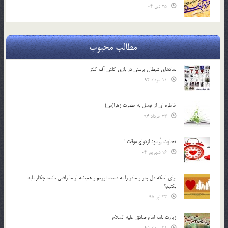
25 دی 04
مطالب محبوب
نمادهای شیطان پرستی در بازی کلش آف کلنز
11 مرداد 94
خاطره ای از توسل به حضرت زهرا(س)
23 خرداد 94
تجارت پُرسود ازدواج موقت !
16 شهریور 04
براي اينكه دل پدر و مادر را به دست آوريم و هميشه از ما راضي باشند چكار بايد
بكنيم؟
23 تیر 95
زیارت نامه امام صادق علیه السلام