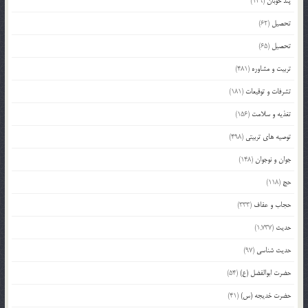
پند خوبان
(129)
تحصیل
(62)
تحصیل
(65)
تربیت و مشاوره
(481)
تشرفات و توقیعات
(181)
تغذیه و سلامت
(156)
توصیه های تربیتی
(498)
جوان و نوجوان
(148)
حج
(118)
حجاب و عفاف
(333)
حدیث
(1,737)
حدیث شناسی
(97)
حضرت ابوالفضل (ع)
(54)
حضرت خدیجه (س)
(41)