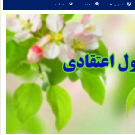
27 شهریور 94
0 دیدگاه
1795بازدید