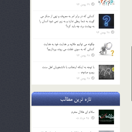
29 بهمن 96
كساني كه در برابر امر به معروف و نهي از منكر مي
گويند به شما ربطي ندارد و به زور نمي شود انسان را
به بهشت برد، چه بايد كرد؟
28 بهمن 96
چگونه مي توانيم علاوه بر هدايت خود به هدايت
كساني كه به سوي غفلت مي روند، بپردازيم؟
28 بهمن 96
با توجه به اينكه اينجانب با دانشجويان اهل سنت
روبرو مي‎شوم، …
28 بهمن 96
تازه ترین مطالب
سلام ای هلال محرم
25 خرداد 05