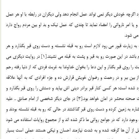
د اگرچه خودش ديگر نمي تواند عمل انجام دهد ولي ديگران در رابطه با او هر عمل
 يا امر ناروائي را امضاء نمايد تا چندي كه عمل نيك و بد او بين مردم رواج دارد
 مي شود.
ه زيارت قبور مي رود لازم است رو به قبله نشسته و دست روي قبر بگذارد و هر
چيزي كه اراده كرده بخواند مگر اين كه فرد زيارت شده معصوم باشد در اين صورت رو به قبر و پشت به قبله مي نشيند.[1] در روايت ديگري مي
 را روي قبر بگذار و اين دعا را بخوان خداوندا به غربت فردي كه از دنيا رفته رحم
ز بين ببر و در رحمت و رضوان خويش قرارش ده و جزء افرادي كه به آنها علاقه
[2] و در كامل الزيارات وارد شده است: هر كسي كنار قبر برادر ديني اش بيايد و دستش را روي قبر بگذارد و
هفت مرتبه سوره قدر را بخواند چنين كسي روز قيامت از وحشت صحنه محشر در امان خواهد بود.[3] در جاي ديگر شخصي از امام صادق ـ عليه
شاره به زمين كرده و دست روي قبر گذاشتند در حالي كه رو به قبله نشسته بودند و
وايات زيادي در اين رابطه وجود دارد که در جوامع روائي ما ذكر شده اند و از مجموع روايات استفاده مي شود
از آن ها گرفته شده و به شدت نيازمند احسان و نيكي هستند عملي است بسيار