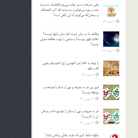
وقتي شب‌ها به بستر خواب مي‌روم بلافاصله سه مرتبه
حمد و سوره مي‌خوانم و سه مرتبه الله اكبر، الحمدالله
و سبحان‌الله مي‌گويم آيا اين كافي است؟
2 اسفند 96
وظايف ما در زمان غيبت امام زمان (عج) چيست؟
علائم ظهور چيست؟ و منابعي را جهت مطالعه معرفي
نماييد؟
2 اسفند 96
با توجه به كلام امير المؤمنين (ع): «اوصيكم بتقوي
الله و نظم …
2 اسفند 96
فرق بين امر به معروف و نهي از منكر با نصيحت و
موعظه چيست؟
29 بهمن 96
امر به معروف و نهي از منكر را توضيح داده و مراحل
آن را نام ببريد؟
29 بهمن 96
چگونه انتقاد كنيم كه طرف مقابل پرخاش نكند؟