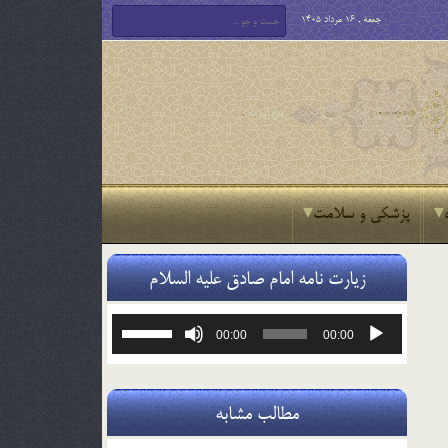
جمعه , 16 مرداد 1405
پزشکی و سلامت
زیارت نامه امام صادق علیه السلام
پخش‌کننده
برای
00:00
00:00
صوت
افزایش
یا
کاهش
صدا
مطالب مشابه
از
کلیدهای