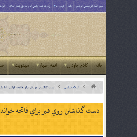
بِسْمِ اللَّـهِ الرَّحْمَـٰنِ الرَّحِيمِ
خانه
درباره ما
زیارت نامه خاص امام صادق علیه السلام
فراخو
خانه
کلام جاودان
ائمه اطهار
مهدویت
حد
اسلام شناسی
دست گذاشتن روي قبر براي فاتحه خواندن آيا دلي
دست گذاشتن روي قبر براي فاتحه خواندن