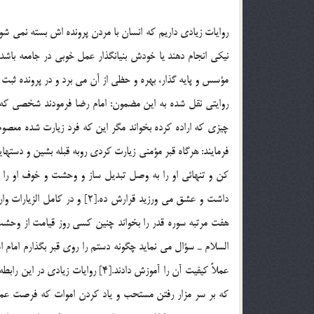
روايات زيادي داريم كه انسان با مردن پرونده اش بسته نمي شو
نيكي انجام دهند يا خودش بنيانگذار عمل خوبي در جامعه باشد و
مؤسس و پايه گذار، بهره و حظي از آن مي برد و در پرونده ثبت
روايتي نقل شده به اين مضمون: امام رضا فرمودند شخصي كه ب
فرمايند: هرگاه قبر مؤمني زيارت كردي روبه قبله بشين و دستهايت
كن و تنهائي او را به وصل تبديل ساز و وحشت و خوف او را ا
داشت و عشق مي ورزيد قرارش ده.
السلام ـ سؤال مي نمايد چگونه دستم را روي قبر بگذارم امام ا
عملاً كيفيت آن را آموزش دادند.[4] ر
كه بر سر مزار رفتن مستحب و ياد كردن اموات كه فرصت عمل 