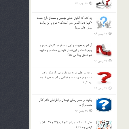
29 بهمن 96
چه كنم كه الگوي عملي مؤمنين و مصداق بارز حديث
«كونوا دعاة الناس بغير السنتكم» شوم و اين روايت
شامل حالم شود؟
29 بهمن 96
آيا امر به معروف و نهي از منكر در كارهاي حرام و
واجب است، يا اين‌كه در كارهاي مستحب و مكروه
هم تحقق پيدا مي كند؟
29 بهمن 96
با چه شرايطي امر به معروف و نهي از منکر واجب
است، و در صورت عدم توانايي بر امر به معروف چه
بايد کرد؟
29 بهمن 96
چگونه بر مسير زندگي دوستان و اطرافيان تاثير گذار
باشيم و از …
29 بهمن 96
مدتي است كه دو برادر كوچكترم (14 و 21 ساله) با
گرفتن چند CD …