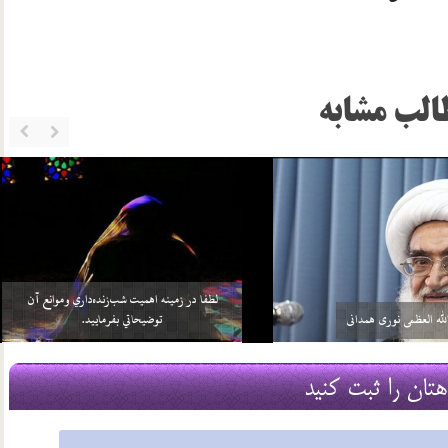
الب مشابه
خواهد بيش از واجبات خودش، چيزي را
سلامي كه بعد از اتمام نماز به 3 امام داده مي‌شود منشأ
بر خود واجب كني…
آن چيست؟
2 اسفند 96
هتان را ثبت کنید