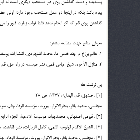
پسنديده و دست گذاشتن روي قبر مستحب ديگري است نه اين 
بهره باشد بلکه در اينجا دو عمل مستحب وجود دارد؛ اولي حضو
گذاشتن روي قبر كه اگر انجام ندهد فقط ثواب زيارت قبور را مي
معرفي منابع جهت مطالعه بيشتر:
1. عالم برزخ در چند قدمي ما، محمد اشتهاردي، انتشارات يوسف، چاپ مهر 1381.
2. منازل الآخره، شيخ عباس قمي، نشر موسسه در راه حق، قم ـ سال 1365.
پي نوشت ها:
[1] . صدوق، ‌قم، الهدايه، 1377، ‌ص 28.
مجلسي، محمد باقر، بحارالانوار، بيروت، مؤسسه الوفا، چاپ سوم 1403، جلد 82، ص 169
[2] . قيومي اصفهاني، محمدجواد، موسوعة الادعية، الجزء الرابع، الصحيفة الصادقيه، مشهد، آستان مقدس رضوي، ص 104.
[3] . الشيخ الاقدم قولوميه القمي، كامل الزيارات، نشر فقاهت، ص 539.
[4] . مجلسي، محمد باقر، بحارالانوار، بيروت، مؤسسة الوفاء، جلد 102، ص 295.