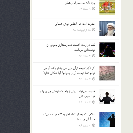
ویژه نامه ماه مبارک رمضان
بالا
9 اسفند 03
و
پایین
استفاده
حضرت آیت الله العظمی نوری همدانی
کنید.
18 اردیبهشت 98
لطفا در زمينه اهميت شب‌زنده‌داري وموانع آن
توضيحاتي بفرماييد.
2 اسفند 96
اگر تأثير ترجمه قرآن براي من بيشتر باشد آيا مي
توانم فقط ترجمه آن را بخوانم؟ آيا اشكالي ندارد؟
2 اسفند 96
خداوند نمي‌خواهد بيش از واجبات خودش، چيزي را بر
خود واجب كني…
2 اسفند 96
سلامي كه بعد از اتمام نماز به 3 امام داده مي‌شود
منشأ آن چيست؟
2 اسفند 96