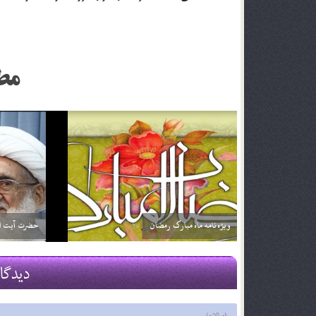
مط
اگر تأثير ترجمه قرآن براي من بيشتر باشد آيا مي توانم
خداوند نمي‌
فقط ترجمه آن را بخوانم؟ آيا اشكالي ندارد؟
2 اسفند 96
2 اسفند 96
دیدگا