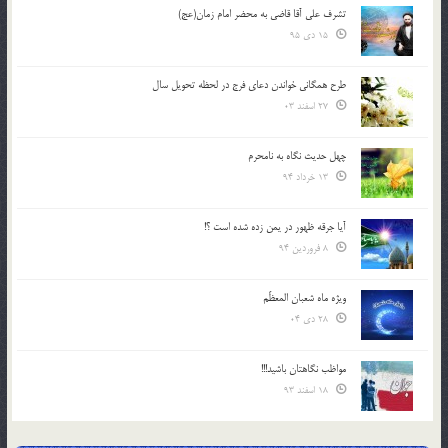
تشرف علي آقا قاضي به محضر امام زمان(عج)
15 دی 95
طرح همگانی خواندن دعای فرج در لحظه تحویل سال
27 اسفند 03
چهل حدیث نگاه به نامحرم
13 خرداد 94
آیا جرقه ظهور در یمن زده شده است ؟!
8 فروردین 94
ویژه ماه شعبان المعظّم
28 دی 04
مواظب نگاهتان باشید!!!
18 اسفند 93