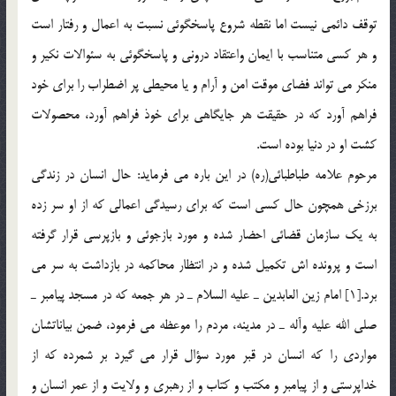
توقف دائمي نيست اما نقطه شروع پاسخگوئي نسبت به اعمال و رفتار است
و هر کسي متناسب با ايمان واعتقاد دروني و پاسخگوئي به سئوالات نکير و
منکر مي تواند فضاي موقت امن و آرام و يا محيطي پر اضطراب را براي خود
فراهم آورد که در حقيقت هر جايگاهي براي خوذ فراهم آورد، محصولات
کشت او در دنيا بوده است.
مرحوم علامه طباطبائي(ره) در اين باره مي فرمايد: حال انسان در زندگي
برزخي همچون حال كسي است كه براي رسيدگي اعمالي كه از او سر زده
به يك سازمان قضائي احضار شده و مورد بازجوئي و بازپرسي قرار گرفته
است و پرونده اش تكميل شده و در انتظار محاكمه در بازداشت به سر مي
برد.[1] امام زين العابدين ـ عليه السلام ـ در هر جمعه كه در مسجد پيامبر ـ
صلي الله عليه وآله ـ در مدينه، مردم را موعظه مي فرمود، ضمن بياناتشان
مواردي را كه انسان در قبر مورد سؤال قرار مي گيرد بر شمرده كه از
خداپرستي و از پيامبر و مكتب و كتاب و از رهبري و ولايت و از عمر انسان و