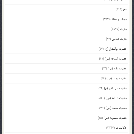
حج
(118)
حجاب و عفاف
(333)
حدیث
(1,737)
حدیث شناسی
(97)
حضرت ابوالفضل (ع)
(54)
حضرت خدیجه (س)
(41)
حضرت رقیه (س)
(13)
حضرت زینب (س)
(66)
حضرت علی اکبر (ع)
(23)
حضرت فاطمه (س)
(530)
حضرت محمد (ص)
(613)
حضرت معصومه (س)
(45)
حکایت ها
(2,244)