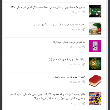
اجتماع عظیم صادقیون در آستان مقدس امامزاده سید جلال الدین اشرف سال 1396
29 تیر 96
احادیث معصومین درباره ترک نماز و سهل انگاری در نماز
29 آذر 95
چه نظراتی در مورد دجال وجود دارد؟
28 مرداد 94
سوالات طبی و پاسخ های امام صادق(ع)
28 اسفند 93
«نفس» خطرناک ترین دشمن انسان
26 اسفند 93
مقام و درجه كدام يك از 14 معصوم بالاتر است چون بعضي امام علي ـ عليه السلام ـ
و بعضي ها امام زمان (عج) را از همه بالاتر مي دانند چرا؟
12 دی 94