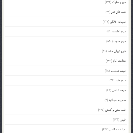
سیر و سلوک
(274)
شب های قدر
(46)
شبهات اخلاقی
(217)
شرح احادیث
(51)
شرح حدیث
(550)
شرح دیوان حافظ
(11)
شناخت امام
(440)
شهید دستغیب
(38)
شیخ مفید
(42)
شیعه شناسی
(69)
صحیفه سجادیه
(4)
طب سنتی و گیاهی
(147)
ظهور
(334)
عبادات اسلامی
(627)