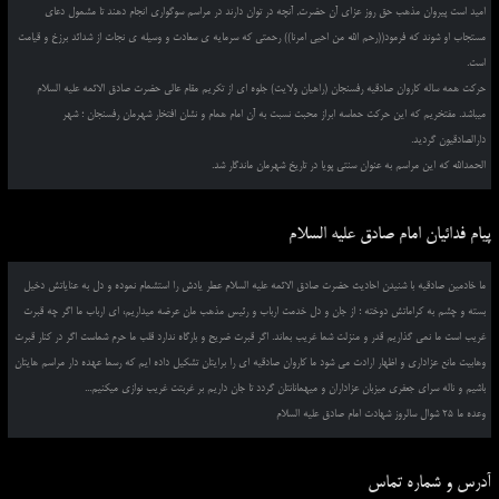
امید است پیروان مذهب حق روز عزای آن حضرت, آنچه در توان دارند در مراسم سوگواری انجام دهند تا مشمول دعای
مستجاب او شوند که فرمود((رحم الله من احیی امرنا)) رحمتی که سرمایه ی سعادت و وسیله ی نجات از شدائد برزخ و قیامت
است.
حرکت همه ساله کاروان صادقیه رفسنجان (راهیان ولایت) جلوه ای از تکریم مقام عالی حضرت صادق الائمه علیه السلام
میباشد. مفتخریم که این حرکت حماسه ابراز محبت نسبت به آن امام همام و نشان افتخار شهرمان رفسنجان ؛ شهر
دارالصادقیون گردید.
الحمدالله که این مراسم به عنوان سنتی پویا در تاریخ شهرمان ماندگار شد.
پیام فدائیان امام صادق علیه السلام
ما خادمین صادقیه با شنیدن احادیث حضرت صادق الائمه علیه السلام عطر یادش را استشمام نموده و دل به عنایاتش دخیل
بسته و چشم به کراماتش دوخته ؛ از جان و دل خدمت ارباب و رئیس مذهب مان عرضه میداریم، ای ارباب ما اگر چه قبرت
غریب است ما نمی گذاریم قدر و منزلت شما غریب بماند. اگر قبرت ضریح و بارگاه ندارد قلب ما حرم شماست اگر در کنار قبرت
وهابیت مانع عزاداری و اظهار ارادت می شود ما کاروان صادقیه ای را برایتان تشکیل داده ایم که رسما عهده دار مراسم هایتان
باشیم و ناله سرای جعفری میزبان عزاداران و میهمانانتان گردد تا جان داریم بر غربتت غریب نوازی میکنیم...
وعده ما 25 شوال سالروز شهادت امام صادق علیه السلام
آدرس و شماره تماس