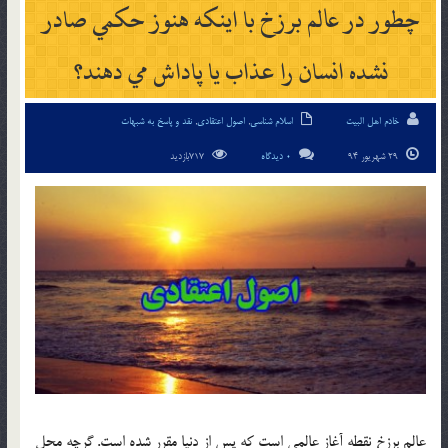
چطور در عالم برزخ با اينكه هنوز حكمي صادر
نشده انسان را عذاب يا پاداش مي دهند؟
خادم اهل البیت
اسلام شناسی
,
اصول اعتقادی
,
نقد و پاسخ به شبهات
29 شهریور 94
0 دیدگاه
717بازدید
عالم برزخ نقطه آغاز عالمي است که پس از دنيا مقرر شده است. گرچه محل