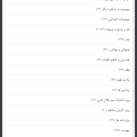
مهدویت در مذاهب دیگر
(36)
موضوعات اجتماعی
(122)
نقد و پاسخ به شبهات
(2,166)
نماز
(225)
نوجوانان و جوانان
(440)
همسران و تفاهم خانواده
(68)
وقف
(77)
ولایت فقیه
(37)
ویتامین ها
(89)
ویژه امامزاده سید جلال الدین
(16)
ویژه کاروان صادقیه
(30)
ویژه نامه ها
(135)
یهودیت
(194)