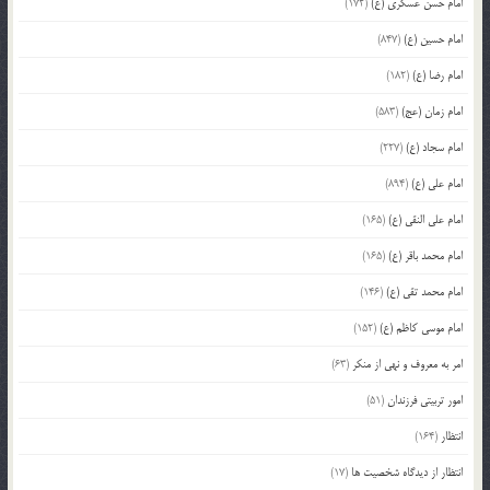
امام حسن عسکری (ع)
(172)
امام حسین (ع)
(847)
امام رضا (ع)
(182)
امام زمان (عج)
(583)
امام سجاد (ع)
(227)
امام علی (ع)
(894)
امام علی النقی (ع)
(165)
امام محمد باقر (ع)
(165)
امام محمد تقی (ع)
(146)
امام موسی کاظم (ع)
(152)
امر به معروف و نهی از منکر
(63)
امور تربیتی فرزندان
(51)
انتظار
(164)
انتظار از دیدگاه شخصیت ها
(17)