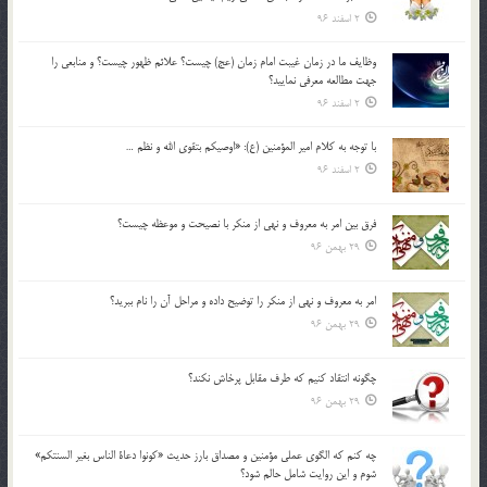
2 اسفند 96
وظايف ما در زمان غيبت امام زمان (عج) چيست؟ علائم ظهور چيست؟ و منابعي را
جهت مطالعه معرفي نماييد؟
2 اسفند 96
با توجه به كلام امير المؤمنين (ع): «اوصيكم بتقوي الله و نظم …
2 اسفند 96
فرق بين امر به معروف و نهي از منكر با نصيحت و موعظه چيست؟
29 بهمن 96
امر به معروف و نهي از منكر را توضيح داده و مراحل آن را نام ببريد؟
29 بهمن 96
چگونه انتقاد كنيم كه طرف مقابل پرخاش نكند؟
29 بهمن 96
چه كنم كه الگوي عملي مؤمنين و مصداق بارز حديث «كونوا دعاة الناس بغير السنتكم»
شوم و اين روايت شامل حالم شود؟