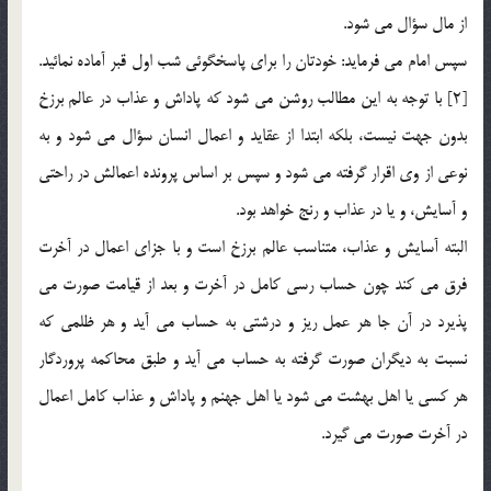
از مال سؤال مي شود.
سپس امام مي فرمايد: خودتان را براي پاسخگوئي شب اول قبر آماده نمائيد.
[2] با توجه به اين مطالب روشن مي شود كه پاداش و عذاب در عالم برزخ
بدون جهت نيست، بلكه ابتدا از عقايد و اعمال انسان سؤال مي شود و به
نوعي از وي اقرار گرفته مي شود و سپس بر اساس پرونده اعمالش در راحتي
و آسايش، و يا در عذاب و رنج خواهد بود.
البته آسايش و عذاب، متناسب عالم برزخ است و با جزاي اعمال در آخرت
فرق مي کند چون حساب رسي کامل در آخرت و بعد از قيامت صورت مي
پذيرد در آن جا هر عمل ريز و درشتي به حساب مي آيد و هر ظلمي که
نسبت به ديگران صورت گرفته به حساب مي آيد و طبق محاکمه پروردگار
هر کسي يا اهل بهشت مي شود يا اهل جهنم و پاداش و عذاب کامل اعمال
در آخرت صورت مي گيرد.