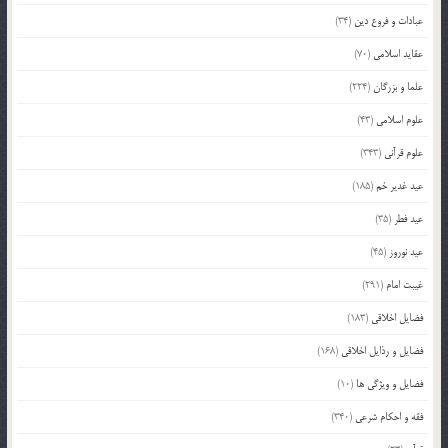
عبادات و فروع دین
(34)
عقاید اسلامی
(70)
علما و بزرگان
(224)
علوم اسلامی
(43)
علوم قرآنی
(343)
عید غدیر خم
(185)
عید فطر
(35)
عید نوروز
(45)
غیبت امام
(291)
فضایل اخلاقی
(183)
فضایل و رذایل اخلاقی
(168)
فضایل و ویژگی ها
(10)
فقه و احکام شرعی
(340)