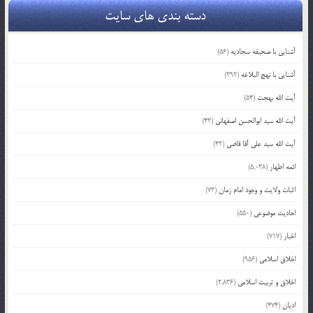
دسته بندی های سایت
آشنایی با صحیفه سجادیه
(56)
آشنایی با نهج البلاغه
(392)
آیت الله بهجت
(54)
آیت الله سید ابوالحسن اصفهانی
(43)
آیت الله سید علی آقا قاضی
(42)
ائمه اطهار
(5,038)
اثبات ولایت و وجود امام زمان
(73)
احادیث موضوعی
(550)
اخبار
(717)
اخلاق اسلامی
(956)
اخلاق و تربیت اسلامی
(2,836)
ادیان
(474)