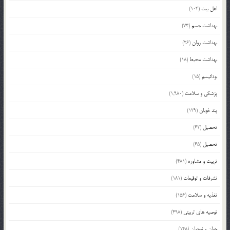
اهل بیت
(104)
بهداشت جسم
(73)
بهداشت روان
(26)
بهداشت محیط
(18)
بودائیسم
(15)
پزشکی و سلامت
(1,980)
پند خوبان
(129)
تحصیل
(62)
تحصیل
(65)
تربیت و مشاوره
(481)
تشرفات و توقیعات
(181)
تغذیه و سلامت
(156)
توصیه های تربیتی
(498)
جوان و نوجوان
(148)