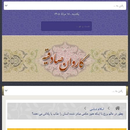
یکشنبه , 18 مرداد 1405
اسلام شناسی
چطور در عالم برزخ با اينكه هنوز حكمي صادر نشده انسان را عذاب يا پاداش مي دهند؟