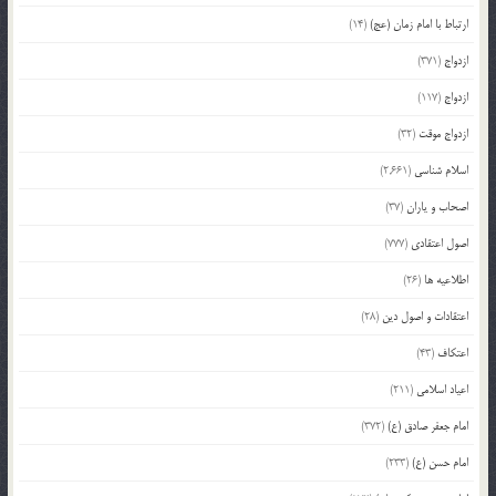
ارتباط با امام زمان (عج)
(14)
ازدواج
(371)
ازدواج
(117)
ازدواج موقت
(32)
اسلام شناسی
(2,661)
اصحاب و یاران
(37)
اصول اعتقادی
(777)
اطلاعیه ها
(26)
اعتقادات و اصول دین
(28)
اعتکاف
(43)
اعیاد اسلامی
(211)
امام جعفر صادق (ع)
(372)
امام حسن (ع)
(233)