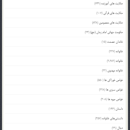
حکایت های آموزنده
(749)
حکایت های قرآنی
(107)
حکایت های معصومین
(838)
حکومت جهانی امام زمان (عج)
(24)
خاندان عصمت
(15)
خانواده
(227)
خانواده
(2,682)
خانواده مهدوی
(22)
خواص خوراکی ها
(550)
خواص سبزی ها
(228)
خواص میوه ها
(308)
داستان
(146)
دانستنی‌های خانواده
(357)
دجال
(29)