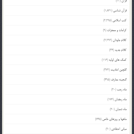
قرآن
(23)
قرآن شناسی
(1,861)
کتب اسلامی
(2,295)
کرامات و معجزات
(9)
کلام جاودان
(2,293)
کلام جدید
(34)
کمک های اولیه
(116)
گلچین احادیث
(372)
گنجینه معارف
(495)
ماه رجب
(20)
ماه رمضان
(176)
ماه شعبان
(20)
ماهها و روزهای خاص
(745)
مبانی اعتقادی
(20)