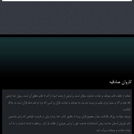
کاروان صادقیه
هدف از خلقت عالم معرفت و عبادت خداوند متعال است, و غرض از بعثت انبیاء از آدم تا خاتم تحقق آن است, رسول خدا (صلی
الله علیه و آله و سلم) برای تعلیم و تربیت بشریّت به معرفت و عبادت ,قرآن و کسی که نزد او علم تمام قرآن است به یادگار
گذاشت.
هرچند حوادث روزگار نگذاشت مفسّر معصومِ قرآن, پرده از حقایق کتاب خدا بردارد ولی در فرصت کوتاهی که برای ششمین
اختر فرزوان آسمان هدایت پیش آمد,شاهراه مذهب حق را برای رهروانِ از خلقت باز کرد , و فطرت تشنه انسانیت را به آب
حیات عبادت و معرفت سیرآب کرد.