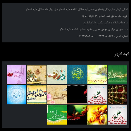
استان کرمان ، شهرستان رفسنجان، حسن آباد صادق الائمه علیه السلام نوق، بلوار امام صادق علیه السلام
کوچه امام صادق علیه السلام (9) انتهای کوچه
ساختمان پایگاه فرهنگی مذهبی دارالصادقیون
دفتر شورای مرکزی انجمن محبین حضرت صادق الائمه علیه السلام
شماره تماس : 03434171563 – 09133928317
ائمه اطهار