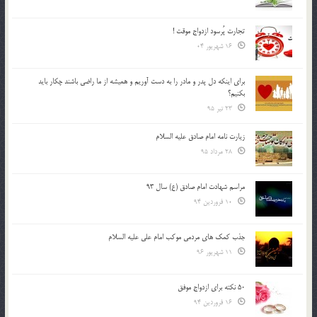
تجارت پُرسود ازدواج موقت !
16 شهریور 04
براي اينكه دل پدر و مادر را به دست آوريم و هميشه از ما راضي باشند چكار بايد
بكنيم؟
23 تیر 95
زیارت نامه امام صادق علیه السلام
28 مرداد 95
مراسم شهادت امام صادق (ع) سال 93
10 فروردین 94
جذب کمک های مردمی موکب امام علی علیه السلام
11 شهریور 96
50 نکته برای ازدواج موفق
16 فروردین 94