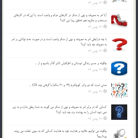
29 بهمن 96
آيا امر به معروف و نهي از منكر در كارهاي حرام و واجب است، يا اين‌كه در كارهاي
مستحب و مكروه هم تحقق پيدا مي كند؟
29 بهمن 96
با چه شرايطي امر به معروف و نهي از منکر واجب است، و در صورت عدم توانايي بر امر
به معروف چه بايد کرد؟
29 بهمن 96
چگونه بر مسير زندگي دوستان و اطرافيان تاثير گذار باشيم و از …
29 بهمن 96
مدتي است كه دو برادر كوچكترم (14 و 21 ساله) با گرفتن چند CD …
29 بهمن 96
كساني كه در برابر امر به معروف و نهي از منكر مي گويند به شما ربطي ندارد و به زور
نمي شود انسان را به بهشت برد، چه بايد كرد؟
28 بهمن 96
چگونه مي توانيم علاوه بر هدايت خود به هدايت كساني كه به سوي غفلت مي روند،
بپردازيم؟