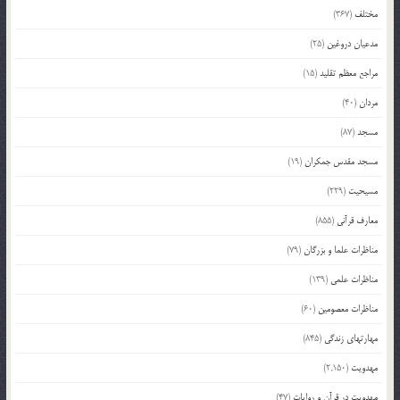
مختلف
(367)
مدعیان دروغین
(25)
مراجع معظم تقلید
(15)
مردان
(40)
مسجد
(87)
مسجد مقدس جمکران
(19)
مسیحیت
(229)
معارف قرآنی
(855)
مناظرات علما و بزرگان
(79)
مناظرات علمی
(139)
مناظرات معصومین
(60)
مهارتهای زندگی
(845)
مهدویت
(2,150)
مهدویت در قرآن و روایات
(47)