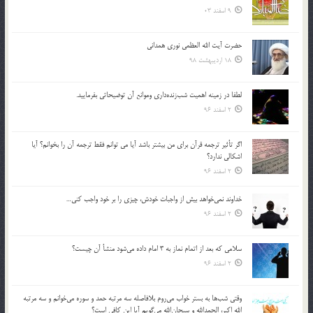
9 اسفند 03
حضرت آیت الله العظمی نوری همدانی
18 اردیبهشت 98
لطفا در زمينه اهميت شب‌زنده‌داري وموانع آن توضيحاتي بفرماييد.
2 اسفند 96
اگر تأثير ترجمه قرآن براي من بيشتر باشد آيا مي توانم فقط ترجمه آن را بخوانم؟ آيا
اشكالي ندارد؟
2 اسفند 96
خداوند نمي‌خواهد بيش از واجبات خودش، چيزي را بر خود واجب كني…
2 اسفند 96
سلامي كه بعد از اتمام نماز به 3 امام داده مي‌شود منشأ آن چيست؟
2 اسفند 96
وقتي شب‌ها به بستر خواب مي‌روم بلافاصله سه مرتبه حمد و سوره مي‌خوانم و سه مرتبه
الله اكبر، الحمدالله و سبحان‌الله مي‌گويم آيا اين كافي است؟