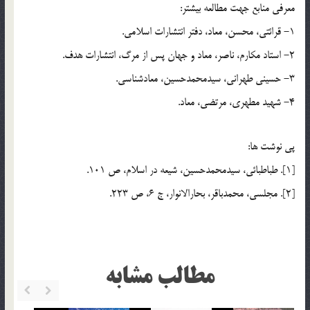
معرفي منابع جهت مطالعه بيشتر:
1- قرائتي، محسن، معاد، دفتر انتشارات اسلامي.
2- استاد مكارم، ناصر، معاد و جهان پس از مرگ، انتشارات هدف.
3- حسيني طهراني، سيدمحمدحسين، معادشناسي.
4- شهيد مطهري، مرتضي، معاد.
پي نوشت ها:
[1]. طباطبائي، سيدمحمدحسين، شيعه در اسلام، ص 101.
[2]. مجلسي، محمدباقر، بحارالانوار، ج 6، ص 223.
مطالب مشابه