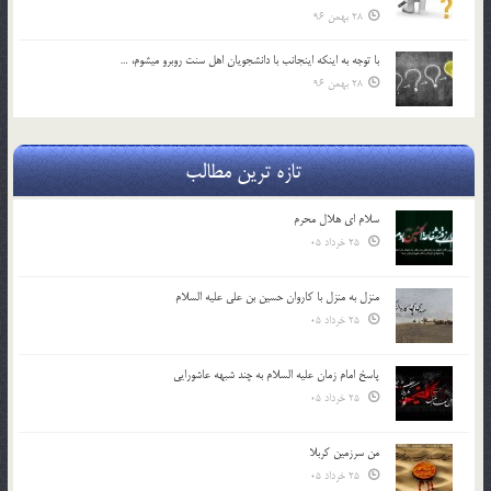
28 بهمن 96
با توجه به اينكه اينجانب با دانشجويان اهل سنت روبرو مي‎شوم، …
28 بهمن 96
تازه ترین مطالب
سلام ای هلال محرم
25 خرداد 05
منزل به منزل با کاروان حسین بن علی علیه السلام
25 خرداد 05
پاسخ امام زمان علیه السلام به چند شبهه عاشورایی
25 خرداد 05
من سرزمین کربلا
25 خرداد 05