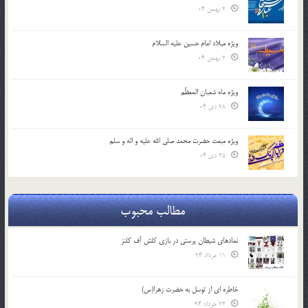
2 بهمن 04
ویژه میلاد امام حسین علیه السلام
2 بهمن 04
ویژه ماه شعبان المعظّم
28 دی 04
ویژه مبعث حضرت محمد صلی الله علیه و اله و سلم
25 دی 04
مطالب محبوب
نمادهای شیطان پرستی در بازی کلش آف کلنز
11 مرداد 94
خاطره ای از توسل به حضرت زهرا(س)
23 خرداد 94