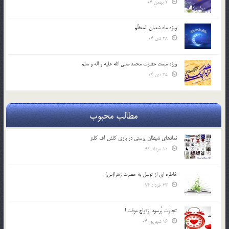
2 بهمن 04
ویژه ماه شعبان المعظّم
28 دی 04
ویژه مبعث حضرت محمد صلی الله علیه و اله و سلم
25 دی 04
مطالب محبوب
نمادهای شیطان پرستی در بازی کلش آف کلنز
11 مرداد 94
خاطره ای از توسل به حضرت زهرا(س)
23 خرداد 94
تجارت پُرسود ازدواج موقت !
16 شهریور 04