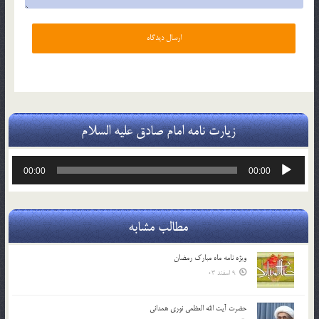
زیارت نامه امام صادق علیه السلام
پخش‌کننده
00:00
00:00
صوت
مطالب مشابه
ویژه نامه ماه مبارک رمضان
9 اسفند 03
حضرت آیت الله العظمی نوری همدانی