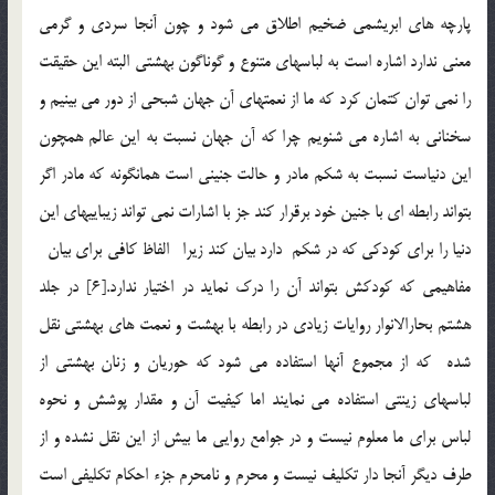
پارچه هاي ابريشمي ضخيم اطلاق مي شود و چون آنجا سردي و گرمي
معني ندارد اشاره است به لباسهاي متنوع و گوناگون بهشتي البته اين حقيقت
را نمي توان كتمان كرد كه ما از نعمتهاي آن جهان شبحي از دور مي بينيم و
سخناني به اشاره مي شنويم چرا كه آن جهان نسبت به اين عالم همچون
اين دنياست نسبت به شكم مادر و حالت جنيني است همانگونه كه مادر اگر
بتواند رابطه اي با جنين خود برقرار كند جز با اشارات نمي تواند زيباييهاي اين
دنيا را براي كودكي كه در شكم دارد بيان كند زيرا الفاظ كافي براي بيان
مفاهيمي كه كودكش بتواند آن را درك نمايد در اختيار ندارد.[6] در جلد
هشتم بحارالانوار روايات زيادي در رابطه با بهشت و نعمت هاي بهشتي نقل
شده كه از مجموع آنها استفاده مي شود كه حوريان و زنان بهشتي از
لباسهاي زينتي استفاده مي نمايند اما كيفيت آن و مقدار پوشش و نحوه
لباس براي ما معلوم نيست و در جوامع روايي ما بيش از اين نقل نشده و از
طرف ديگر آنجا دار تكليف نيست و محرم و نامحرم جزء احکام تکليفي است