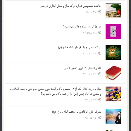
احادیث معصومین درباره ترک نماز و سهل انگاری در نماز
29 آذر 95
چه نظراتی در مورد دجال وجود دارد؟
28 مرداد 94
سوالات طبی و پاسخ های امام صادق(ع)
28 اسفند 93
«نفس» خطرناک ترین دشمن انسان
26 اسفند 93
مقام و درجه كدام يك از 14 معصوم بالاتر است چون بعضي امام علي ـ عليه السلام ـ
و بعضي ها امام زمان (عج) را از همه بالاتر مي دانند چرا؟
12 دی 94
تشرف علي آقا قاضي به محضر امام زمان(عج)
15 دی 95