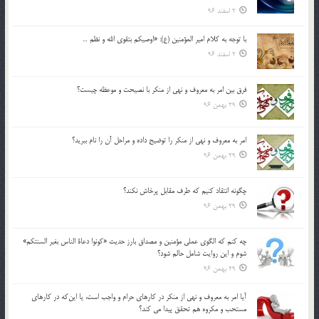
2 اسفند 96
با توجه به كلام امير المؤمنين (ع): «اوصيكم بتقوي الله و نظم …
2 اسفند 96
فرق بين امر به معروف و نهي از منكر با نصيحت و موعظه چيست؟
29 بهمن 96
امر به معروف و نهي از منكر را توضيح داده و مراحل آن را نام ببريد؟
29 بهمن 96
چگونه انتقاد كنيم كه طرف مقابل پرخاش نكند؟
29 بهمن 96
چه كنم كه الگوي عملي مؤمنين و مصداق بارز حديث «كونوا دعاة الناس بغير السنتكم»
شوم و اين روايت شامل حالم شود؟
29 بهمن 96
آيا امر به معروف و نهي از منكر در كارهاي حرام و واجب است، يا اين‌كه در كارهاي
مستحب و مكروه هم تحقق پيدا مي كند؟