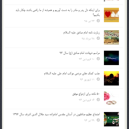
براي اينكه دل پدر و مادر را به دست آوريم و هميشه از ما راضي باشند چكار بايد
بكنيم؟
23 تیر 95
زیارت نامه امام صادق علیه السلام
28 مرداد 95
مراسم شهادت امام صادق (ع) سال 93
10 فروردین 94
جذب کمک های مردمی موکب امام علی علیه السلام
11 شهریور 96
50 نکته برای ازدواج موفق
16 فروردین 94
اجتماع عظیم صادقیون در آستان مقدس امامزاده سید جلال الدین اشرف سال 1396
29 تیر 96