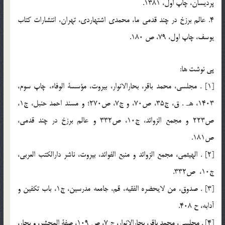
پرديسان، چاپ اول، 1381.
4. عالم برزخ در چند قدمي ما، محمدي اشتهاردي، تهران، انتشارات كتاب
يوسف، چاپ اول، 79، ص 180.
پي نوشت ها:
[1] . مجلسي، محمد باقر، بحارالانوار، بيروت، مؤسسة الوفاء، چاپ سوم،
1403، هـ . ق، ج35، ص70، و ج7، ص270؛ و مسند احمد حنبل، ج1،
ص223 و مجمع الزوائد، ج10، ص332 و عالم برزخ در چند قدمي،
ص181.
[2] . الهيثمي، مجمع الزوائد و منبع الفوائد، بيروت، ناشر دارالكتب العربي،
ج10، ص332.
[3] . صدوق، من لايحضره الفقيه، قم، جامعه مدرسين، ج1، باب تكفين و
آدابه، ح 408.
[4] . مجلسي، محمد باقر، بحارالانوار، ج 7، ص 109، صفة المحشر، و بحار،