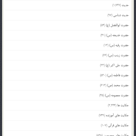
حدیث
(1,737)
حدیث شناسی
(97)
حضرت ابوالفضل (ع)
(54)
حضرت خدیجه (س)
(41)
حضرت رقیه (س)
(13)
حضرت زینب (س)
(66)
حضرت علی اکبر (ع)
(23)
حضرت فاطمه (س)
(530)
حضرت محمد (ص)
(613)
حضرت معصومه (س)
(45)
حکایت ها
(2,244)
حکایت های آموزنده
(749)
حکایت های قرآنی
(107)
حکایت های معصومین
(838)