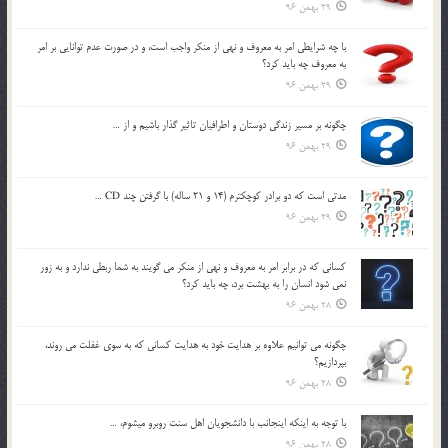
29 بهمن 96
با چه شرايطي امر به معروف و نهي از منکر واجب است، و در صورت عدم توانايي بر امر
به معروف چه بايد کرد؟
29 بهمن 96
چگونه بر مسير زندگي دوستان و اطرافيان تاثير گذار باشيم و از …
29 بهمن 96
مدتي است كه دو برادر كوچكترم (14 و 21 ساله) با گرفتن چند CD …
29 بهمن 96
كساني كه در برابر امر به معروف و نهي از منكر مي گويند به شما ربطي ندارد و به زور
نمي شود انسان را به بهشت برد، چه بايد كرد؟
28 بهمن 96
چگونه مي توانيم علاوه بر هدايت خود به هدايت كساني كه به سوي غفلت مي روند،
بپردازيم؟
28 بهمن 96
با توجه به اينكه اينجانب با دانشجويان اهل سنت روبرو مي‎شوم، …
28 بهمن 96