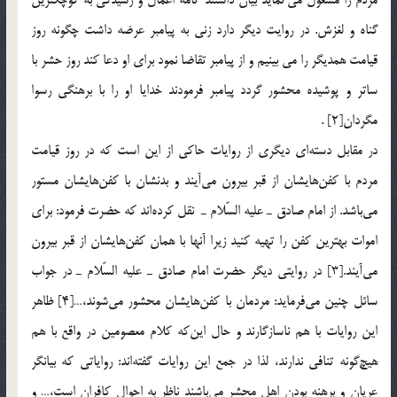
گناه و لغزش. در روايت ديگر دارد زني به پيامبر عرضه داشت چگونه روز
قيامت همديگر را مي بينيم و از پيامبر تقاضا نمود براي او دعا كند روز حشر با
ساتر و پوشيده محشور گردد پيامبر فرمودند خدايا او را با برهنگي رسوا
مگردان[2] .
در مقابل دسته‌اي ديگري از روايات حاكي از اين است كه در روز قيامت
مردم با كفن‌هايشان از قبر بيرون مي‌آيند و بدنشان با كفن‌هايشان مستور
مي‌باشد. از امام صادق ـ عليه السّلام ـ نقل كرده‌اند كه حضرت فرمود: براي
اموات بهترين كفن را تهيه كنيد زيرا آنها با همان كفن‌هايشان از قبر بيرون
مي‌آيند.[3] در روايتي ديگر حضرت امام صادق ـ عليه السّلام ـ در جواب
سائل چنين مي‌فرمايد: مردمان با كفن‌هايشان محشور مي‌شوند،…[4] ظاهر
اين روايات با هم ناسازگارند و حال اين‌كه كلام معصومين در واقع با هم
هيچ‌گونه تنافي ندارند، لذا در جمع اين روايات گفته‌اند: رواياتي كه بيانگر
عريان و برهنه بودن اهل محشر مي‌باشند ناظر به احوال كافران است،… و