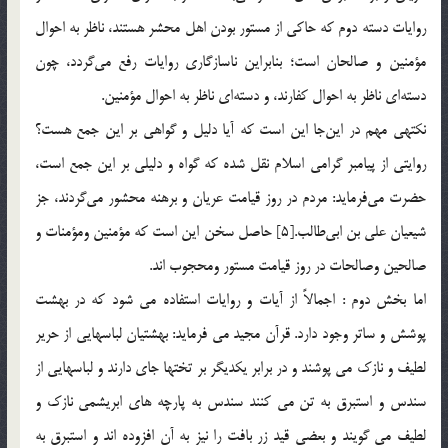
روايات دسته دوم كه حاكي از مستور بودن اهل محشر هستند، ناظر به احوال
مؤمنين و صالحان است؛ بنابراين ناسازگاري روايات رفع مي‌گردد، چون
دسته‌اي ناظر به احوال كفارند، و دسته‌اي ناظر به احوال مؤمنين.
نكته­ي مهم در اين‌جا اين است كه آيا دليل و گواهي بر اين جمع هست؟
روايتي از پيامبر گرامي اسلام نقل شده كه گواه و دليلي بر اين جمع است،
حضرت مي‌فرمايد: مردم در روز قيامت عريان و برهنه محشور مي‌گردند، جز
شيعيان علي بن ابي‌طالب.[5] حاصل سخن اين است كه مؤمنين ومؤمنات و
صالحين وصالحات در روز قيامت مستور ومحجوب اند.
اما بخش دوم : اجمالاً از آيات و روايات استفاده مي شود که در بهشت
پوشش و ساتر وجود دارد. قرآن مجيد مي فرمايد: بهشتيان لباسهايي از حرير
لطيف و نازك مي پوشند و در برابر يكديگر بر تختها جاي دارند و لباسهايي از
سندس و استبرق به تن مي كنند سندس به پارچه هاي ابريشمي نازك و
لطيف مي گويند و بعضي قيد زر بافت را نيز به آن افزوده اند و استبرق به