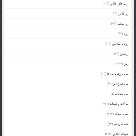
رژیم های غذایی
(209)
روز قدس
(31)
روز مباهله
(41)
روزه
(93)
روزه و سلامتی
(101)
زرتشتی
(40)
زنان
(317)
سایر روزها و ماه ها
(103)
سایر فروع دین
(72)
سایر مقالات
(5)
سوالات و شبهات
(420)
سیر و سلوک
(274)
شب های قدر
(46)
شبهات اخلاقی
(217)