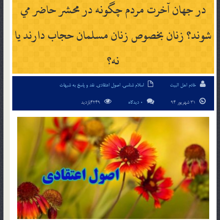
در جهان آخرت مردم چگونه در محشر حاضر مي
شوند؟ زنان بخصوص زنان مسلمان حجاب دارند يا
نه؟
خادم اهل البیت
اسلام شناسی
,
اصول اعتقادی
,
نقد و پاسخ به شبهات
31 شهریور 94
0 دیدگاه
4249بازدید