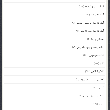
آشنایی با نهج البلاغه
(392)
آیت الله بهجت
(54)
آیت الله سید ابوالحسن اصفهانی
(43)
آیت الله سید علی آقا قاضی
(42)
ائمه اطهار
(5,038)
اثبات ولایت و وجود امام زمان
(73)
احادیث موضوعی
(550)
اخبار
(717)
اخلاق اسلامی
(956)
اخلاق و تربیت اسلامی
(2,836)
ادیان
(474)
ارتباط با امام زمان (عج)
(14)
ازدواج
(371)