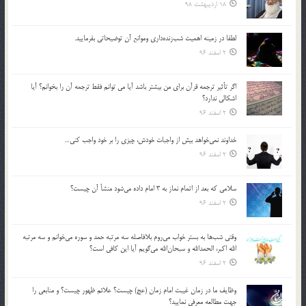
18 اردیبهشت 98
لطفا در زمينه اهميت شب‌زنده‌داري وموانع آن توضيحاتي بفرماييد.
2 اسفند 96
اگر تأثير ترجمه قرآن براي من بيشتر باشد آيا مي توانم فقط ترجمه آن را بخوانم؟ آيا
اشكالي ندارد؟
2 اسفند 96
خداوند نمي‌خواهد بيش از واجبات خودش، چيزي را بر خود واجب كني…
2 اسفند 96
سلامي كه بعد از اتمام نماز به 3 امام داده مي‌شود منشأ آن چيست؟
2 اسفند 96
وقتي شب‌ها به بستر خواب مي‌روم بلافاصله سه مرتبه حمد و سوره مي‌خوانم و سه مرتبه
الله اكبر، الحمدالله و سبحان‌الله مي‌گويم آيا اين كافي است؟
2 اسفند 96
وظايف ما در زمان غيبت امام زمان (عج) چيست؟ علائم ظهور چيست؟ و منابعي را
جهت مطالعه معرفي نماييد؟