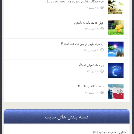
طرح همگانی خواندن دعای فرج در لحظه تحویل سال
27 اسفند 03
چهل حدیث نگاه به نامحرم
13 خرداد 94
آیا جرقه ظهور در یمن زده شده است ؟!
8 فروردین 94
ویژه ماه شعبان المعظّم
28 دی 04
مواظب نگاهتان باشید!!!
18 اسفند 93
دسته بندی های سایت
آشنایی با صحیفه سجادیه
(56)