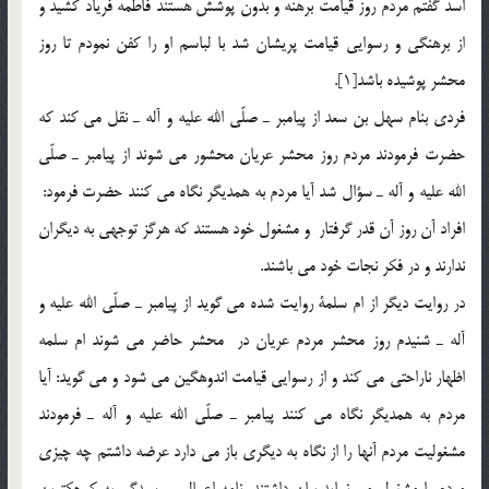
اسد گفتم مردم روز قيامت برهنه و بدون پوشش هستند فاطمه فرياد كشيد و
از برهنگي و رسوايي قيامت پريشان شد با لباسم او را كفن نمودم تا روز
محشر پوشيده باشد[1].
فردي بنام سهل بن سعد از پيامبر ـ صلّي الله عليه و آله ـ نقل مي كند كه
حضرت فرمودند مردم روز محشر عريان محشور مي شوند از پيامبر ـ صلّي
الله عليه و آله ـ سؤال شد آيا مردم به همديگر نگاه مي كنند حضرت فرمود:
افراد آن روز آن قدر گرفتار و مشغول خود هستند كه هرگز توجهي به ديگران
ندارند و در فكر نجات خود مي باشند.
در روايت ديگر از ام سلمة روايت شده مي گويد از پيامبر ـ صلّي الله عليه و
آله ـ شنيدم روز محشر مردم عريان در محشر حاضر مي شوند ام سلمه
اظهار ناراحتي مي كند و از رسوايي قيامت اندوهگين مي شود و مي گويد: آيا
مردم به همديگر نگاه مي كنند پيامبر ـ صلّي الله عليه و آله ـ فرمودند
مشغوليت مردم آنها را از نگاه به ديگري باز مي دارد عرضه داشتم چه چيزي
مردم را مشغول مي نمايد بيان داشتند نامه اعمال و رسيدگي به كوچكترين