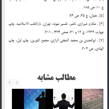
ج 10، ص 185.
[5] . همان، ج 65، ص 76.
[6] . مكارم شيرازي، ناصر، تفسير نمونه، تهران، دارالكتب الاسلاميه، چاپ
چهارم، 1363، ج 12 و 21، صص 424 ـ 211.
[7] . ابوالحسن بن محمد النجفي الرازي، مجمع النورين، چاپ اول، چاپ
الهادي، ص 203.
مطالب مشابه