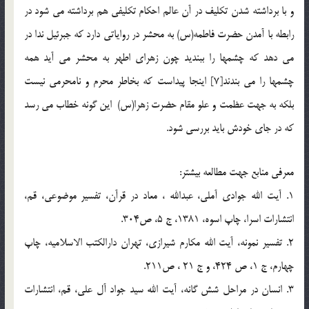
و با برداشته شدن تکليف در آن عالم احکام تکليفي هم برداشته مي شود در
رابطه با آمدن حضرت فاطمه(س) به محشر در رواياتي دارد كه جبرئيل ندا در
مي دهد كه چشمها را ببنديد چون زهراي اطهر به محشر مي آيد همه
چشمها را مي بندند[7] اينجا پيداست که بخاطر محرم و نامحرمي نيست
بلكه به جهت عظمت و علو مقام حضرت زهرا(س) اين گونه خطاب مي رسد
كه در جاي خودش بايد بررسي شود.
معرفي منابع جهت مطالعه بيشتر:
1. آيت الله جوادي آملي، عبدالله ، معاد در قرآن، تفسير موضوعي، قم،
انتشارات اسرا، چاپ اسوه، 1381، ج 5، ص304.
2. تفسير نمونه، آيت الله مكارم شيرازي، تهران دارالكتب الاسلاميه، چاپ
چهارم، ج 1، ص 424، و ج 21 ، ص211.
3. انسان در مراحل شش گانه، آيت الله سيد جواد آل علي، قم، انتشارات