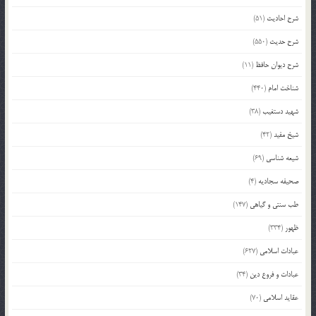
شرح احادیث
(51)
شرح حدیث
(550)
شرح دیوان حافظ
(11)
شناخت امام
(440)
شهید دستغیب
(38)
شیخ مفید
(42)
شیعه شناسی
(69)
صحیفه سجادیه
(4)
طب سنتی و گیاهی
(147)
ظهور
(334)
عبادات اسلامی
(627)
عبادات و فروع دین
(34)
عقاید اسلامی
(70)