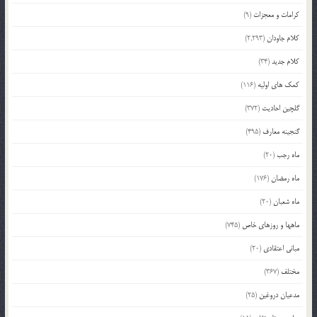
کرامات و معجزات
(9)
کلام جاودان
(2,293)
کلام جدید
(34)
کمک های اولیه
(116)
گلچین احادیث
(372)
گنجینه معارف
(495)
ماه رجب
(20)
ماه رمضان
(176)
ماه شعبان
(20)
ماهها و روزهای خاص
(745)
مبانی اعتقادی
(20)
مختلف
(367)
مدعیان دروغین
(25)