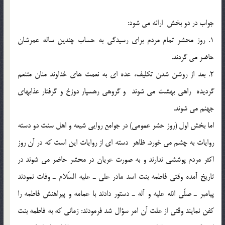
جواب در دو بخش ارائه مي شود:
1. روز محشر تمام مردم براي رسيدگي به حساب چندين ساله عمرشان
حاضر مي گردند.
2. بعد از روشن شدن تكليف، عده اي به نعمت هاي خداوند منان متنعم
گرديده راهي بهشت مي شوند و گروهي رهسپار دوزخ و گرفتار عذابهاي
جهنم مي شوند.
اما بخش اول (روز حشر عمومي) در جوامع روايي شيعه و اهل سنت دو دسته
روايات به چشم مي خورد. ظاهر دسته اي از روايات اين است كه در آن روز
اكثر مردم پوششي ندارند و به صورت عريان در محشر حاضر مي شوند در
تاريخ آمده وقتي فاطمه بنت اسد مادر علي ـ عليه السّلام ـ وفات نمودند
پيامبر ـ صلّي الله عليه و آله ـ دستور دادند با عمامه و پيراهنش فاطمه را
كفن نمايند وقتي از علت آن امر سؤال شد فرمودند: زماني كه به فاطمه بنت