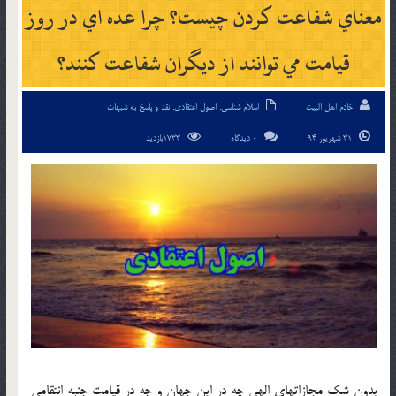
معناي شفاعت كردن چيست؟ چرا عده اي در روز
قيامت مي توانند از ديگران شفاعت كنند؟
خادم اهل البیت
اسلام شناسی
,
اصول اعتقادی
,
نقد و پاسخ به شبهات
31 شهریور 94
0 دیدگاه
1733بازدید
بدون شك مجازاتهاي الهي چه در اين جهان و چه در قيامت جنبه انتقامي