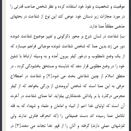
موقعيت و شخصيت و نفوذ خود استفاده كرده و نظر شخص صاحب قدرتي را
در مورد مجازات زير دستان خود عوض كند اين نوع از شفاعت در بحثهاي
مذهبي مطلقاً معنا ندارد.
ب) شفاعت در لسان شرع بر محور دگرگوني و تغيير موضوع شفاعت شونده
دور مي زند بدين معنا که شخص شفاعت شونده موجباتي فراهم ميسازد كه
از يك وضع نامطلوب و درخور كيفر بيرون آمده و به وسيله ارتباط با شفيع
خود را در وضع مطلوبي قرار دهد كه شايسته و مستحق بخشودگي گردد ، در
منطق اسلام از چنين شفاعتي بحث مي شود.[2] و شفاعت در اصطلاح
عرفي به اين معنا است كه شخص آبرومندي از بزرگي بخواهد كه از كيفر
مجرمي درگذرد يا بر پاداش خدمتكاري بيفزايد. اما معناي شفاعت در آخرت
آن است كه اولياي خدا اعم از انبياء و امامان و علماء و شهداء كه به قله
تكامل معنا رسيده اند دست ضعيفاني را (كه انحراف فكري ندارند ولي
لغزشهاي عملي دارند) گرفته و آنان را از قهر خدا نجات مي دهند.[3] در