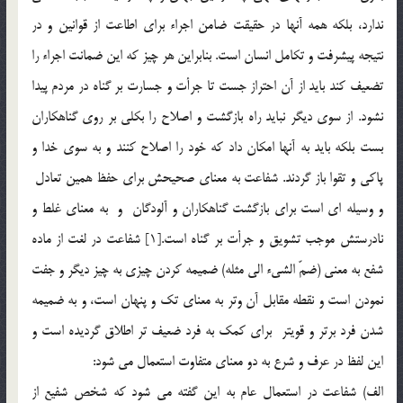
ندارد، بلكه همه آنها در حقيقت ضامن اجراء براي اطاعت از قوانين و در
نتيجه پيشرفت و تكامل انسان است. بنابراين هر چيز كه اين ضمانت اجراء را
تضعيف كند بايد از آن احتراز جست تا جرأت و جسارت بر گناه در مردم پيدا
نشود. از سوي ديگر نبايد راه بازگشت و اصلاح را بكلي بر روي گناهكاران
بست بلكه بايد به آنها امكان داد كه خود را اصلاح كنند و به سوي خدا و
پاكي و تقوا باز گردند. شفاعت به معناي صحيحش براي حفظ همين تعادل
و وسيله اي است براي بازگشت گناهكاران و آلودگان و به معناي غلط و
نادرستش موجب تشويق و جرأت بر گناه است.[1] شفاعت در لغت از ماده
شفع به معني (ضمّ الشيء الي مثله) ضميمه كردن چيزي به چيز ديگر و جفت
نمودن است و نقطه مقابل آن وتر به معناي تك و پنهان است، و به ضميمه
شدن فرد برتر و قويتر براي كمك به فرد ضعيف تر اطلاق گرديده است و
اين لفظ در عرف و شرع به دو معناي متفاوت استعمال مي شود:
الف) شفاعت در استعمال عام به اين گفته مي شود كه شخص شفيع از