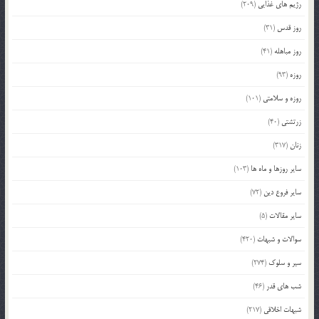
رژیم های غذایی
(209)
روز قدس
(31)
روز مباهله
(41)
روزه
(93)
روزه و سلامتی
(101)
زرتشتی
(40)
زنان
(317)
سایر روزها و ماه ها
(103)
سایر فروع دین
(72)
سایر مقالات
(5)
سوالات و شبهات
(420)
سیر و سلوک
(274)
شب های قدر
(46)
شبهات اخلاقی
(217)