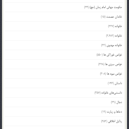
حکومت جهانی امام زمان (عج)
(24)
خاندان عصمت
(15)
خانواده
(227)
خانواده
(2,682)
خانواده مهدوی
(22)
خواص خوراکی ها
(550)
خواص سبزی ها
(228)
خواص میوه ها
(308)
داستان
(146)
دانستنی‌های خانواده
(357)
دجال
(29)
دعاها و زیارت
(19)
رذایل اخلاقی
(252)