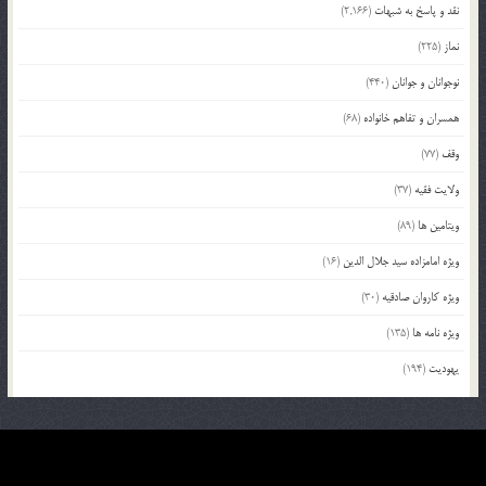
نقد و پاسخ به شبهات
(2,166)
نماز
(225)
نوجوانان و جوانان
(440)
همسران و تفاهم خانواده
(68)
وقف
(77)
ولایت فقیه
(37)
ویتامین ها
(89)
ویژه امامزاده سید جلال الدین
(16)
ویژه کاروان صادقیه
(30)
ویژه نامه ها
(135)
یهودیت
(194)