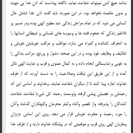
نباشد هيچ كس نميتواند شفاعت نمايد، ناگفته پيداست كه اذن خدا بي جهت
و بدون حكمت نخواهد بود، در اين صورت بايد گفت اذن خدا شامل حال
كساني مي شود كه در تمام مراحل زندگي عبد مطيع الهي بوده ودر مسير پر
تلاطم زندگي که هجوم فتنه ها و وسوسه هاي نفساني و شيطاني انسانها را
به انحراف کشانده و گمراه مي سازد، مواظب و مراقب خويشتن خويش و
تکاليف و وظايف خود بوده و در اين صحنه دشوار و پررنج، مراتب بندگي را
به خوبي و شايستگي انجام داده و به کمال معنوي و قرب و عنايت الهي نائل
آمده و از اين طريق اين لياقت وصلاحيت را به دست آورده که از طرف
خداوند اجازه پيدا کنند تا از ديگران شفاعت نمايند، وخداوند بر اساس اين که
رحمتش بر غضبش پيشي گرفته و(وسعت رحمته کل شيء) شفاعت شفاعت
کنندگان را پذيرفته واز تقصير وگناه وکيفر مجرمان وگنهکاران گذشته وآنان
را مورد رحمت و مغفرت خويش قرار مي دهد، روي اين اساس عزيزان
ومقربان الهي روي قرب و موقعيتي كه در پيشگاه خداوند دارند و از طرف خدا