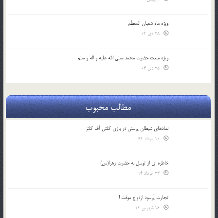
ویژه ماه شعبان المعظّم
28 دی 04
ویژه مبعث حضرت محمد صلی الله علیه و اله و سلم
25 دی 04
مطالب محبوب
نمادهای شیطان پرستی در بازی کلش آف کلنز
11 مرداد 94
خاطره ای از توسل به حضرت زهرا(س)
23 خرداد 94
تجارت پُرسود ازدواج موقت !
16 شهریور 04