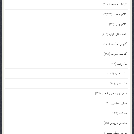
کرامات و معجزات
(9)
کلام جاودان
(2,293)
کلام جدید
(34)
کمک های اولیه
(116)
گلچین احادیث
(372)
گنجینه معارف
(495)
ماه رجب
(20)
ماه رمضان
(176)
ماه شعبان
(20)
ماهها و روزهای خاص
(745)
مبانی اعتقادی
(20)
مختلف
(367)
مدعیان دروغین
(25)
مراجع معظم تقلید
(15)