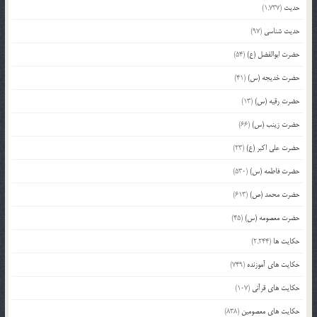
حدیث
(1,737)
حدیث شناسی
(97)
حضرت ابوالفضل (ع)
(54)
حضرت خدیجه (س)
(41)
حضرت رقیه (س)
(13)
حضرت زینب (س)
(66)
حضرت علی اکبر (ع)
(23)
حضرت فاطمه (س)
(530)
حضرت محمد (ص)
(613)
حضرت معصومه (س)
(45)
حکایت ها
(2,244)
حکایت های آموزنده
(749)
حکایت های قرآنی
(107)
حکایت های معصومین
(838)