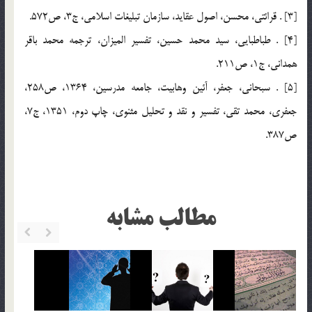
[3] . قرائتي، محسن، اصول عقايد، سازمان تبليغات اسلامي، ج3، ص572.
[4] . طباطبايي، سيد محمد حسين، تفسير الميزان، ترجمه محمد باقر
همداني، ج1، ص211.
[5] . سبحاني، جعفر، آئين وهابيت، جامعه مدرسين، 1364، ص258،
جعفري، محمد تقي، تفسير و نقد و تحليل مثنوي، چاپ دوم، 1351، ج7،
ص387.
مطالب مشابه