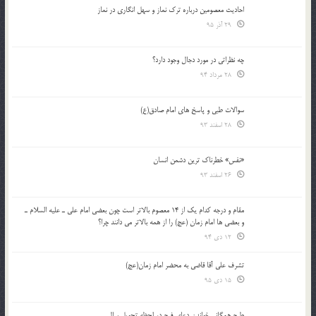
احادیث معصومین درباره ترک نماز و سهل انگاری در نماز
29 آذر 95
چه نظراتی در مورد دجال وجود دارد؟
28 مرداد 94
سوالات طبی و پاسخ های امام صادق(ع)
28 اسفند 93
«نفس» خطرناک ترین دشمن انسان
26 اسفند 93
مقام و درجه كدام يك از 14 معصوم بالاتر است چون بعضي امام علي ـ عليه السلام ـ
و بعضي ها امام زمان (عج) را از همه بالاتر مي دانند چرا؟
12 دی 94
تشرف علي آقا قاضي به محضر امام زمان(عج)
15 دی 95
طرح همگانی خواندن دعای فرج در لحظه تحویل سال