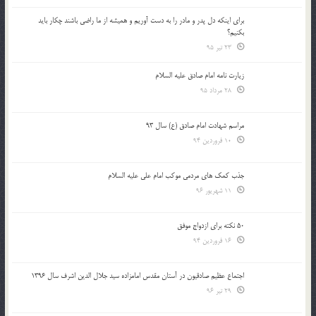
براي اينكه دل پدر و مادر را به دست آوريم و هميشه از ما راضي باشند چكار بايد
بكنيم؟
23 تیر 95
زیارت نامه امام صادق علیه السلام
28 مرداد 95
مراسم شهادت امام صادق (ع) سال 93
10 فروردین 94
جذب کمک های مردمی موکب امام علی علیه السلام
11 شهریور 96
50 نکته برای ازدواج موفق
16 فروردین 94
اجتماع عظیم صادقیون در آستان مقدس امامزاده سید جلال الدین اشرف سال 1396
29 تیر 96