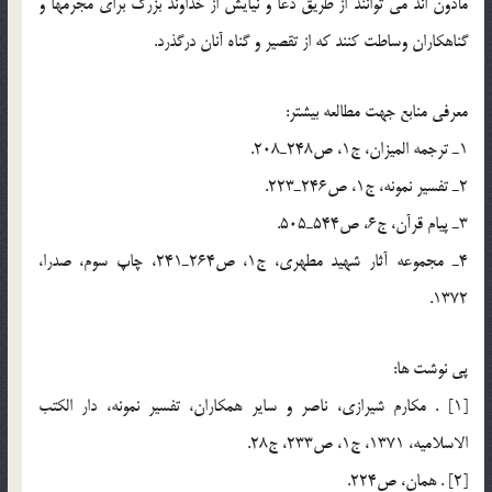
مأذون اند مي توانند از طريق دعا و نيايش از خداوند بزرگ براي مجرمها و
گناهكاران وساطت كنند كه از تقصير و گناه آنان درگذرد.
معرفي منابع جهت مطالعه بيشتر:
1ـ ترجمه الميزان، ج1، ص248ـ208.
2ـ تفسير نمونه، ج1، ص246ـ223.
3ـ پيام قرآن، ج6، ص544ـ505.
4ـ مجموعه آثار شهيد مطهري، ج1، ص264ـ241، چاپ سوم، صدرا،
1372.
پي نوشت ها:
[1] . مكارم شيرازي، ناصر و ساير همكاران، تفسير نمونه، دار الكتب
الاسلاميه، 1371، ج1، ص233، ج28.
[2] . همان، ص224.