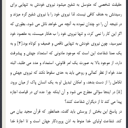
حقيقت شخصي كه متوسل به شفيع ميشود نيروي خودش به تنهايي براي
رسيدنش به هدف كافي نيست. لذا نيروي خود را با نيروي شفيع گره ميزند و
در نتيجه آن را دو چندان نموده به آنچه مي خواهد نائل مي شود، بطوري كه
اگر اين كار را نمي كرد، و تنها نيروي خود را ب هكار ميبست، به مقصود خود
نميرسيد، چون نيروي خودش به تنهايي ناقص و ضعيف و كوتاه بود.[4] و به
يك معنا شفاعت اين است كه موجود مادوني كه استعداد جهش و پيشرفت
دارد، از موجود بالا به صورت يك امر قانوني، استمداد و مدد مي طلبد، البته
مدد خواه از نظر كمالي و روحي بايد به حدي سقوط نكند كه نيروي جهش و
تكامل را از دست بدهد، و امكان تبديل او به يك انسان پاك از ميان برود.
[5] در اينجا سؤالي مطرح مي شود و آن اينكه چرا عده اي در قيامت اجازه
پيدا مي كند تا از ديگران شفاعت كنند؟
در پاسخ اين بخش از پرسش بايد گفت، همانطور كه قرآن مجيد بيان مي
كند. شفاعت اولياي خدا منوط به اذن پروردگار جهان است و تا اجازة خدا