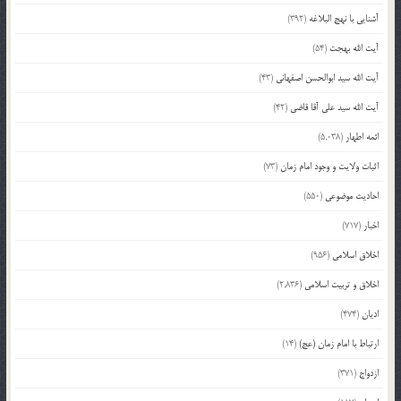
آشنایی با نهج البلاغه
(392)
آیت الله بهجت
(54)
آیت الله سید ابوالحسن اصفهانی
(43)
آیت الله سید علی آقا قاضی
(42)
ائمه اطهار
(5,038)
اثبات ولایت و وجود امام زمان
(73)
احادیث موضوعی
(550)
اخبار
(717)
اخلاق اسلامی
(956)
اخلاق و تربیت اسلامی
(2,836)
ادیان
(474)
ارتباط با امام زمان (عج)
(14)
ازدواج
(371)