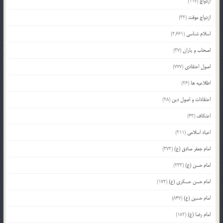
ازدواج
(117)
ازدواج موقت
(32)
اسلام شناسی
(2,661)
اصحاب و یاران
(37)
اصول اعتقادی
(777)
اطلاعیه ها
(26)
اعتقادات و اصول دین
(28)
اعتکاف
(43)
اعیاد اسلامی
(211)
امام جعفر صادق (ع)
(372)
امام حسن (ع)
(233)
امام حسن عسکری (ع)
(172)
امام حسین (ع)
(847)
امام رضا (ع)
(182)