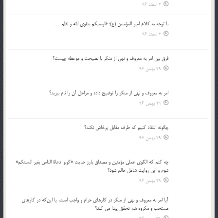
2 اسفند 96
با توجه به كلام امير المؤمنين (ع): «اوصيكم بتقوي الله و نظم …
2 اسفند 96
فرق بين امر به معروف و نهي از منكر با نصيحت و موعظه چيست؟
29 بهمن 96
امر به معروف و نهي از منكر را توضيح داده و مراحل آن را نام ببريد؟
29 بهمن 96
چگونه انتقاد كنيم كه طرف مقابل پرخاش نكند؟
29 بهمن 96
چه كنم كه الگوي عملي مؤمنين و مصداق بارز حديث «كونوا دعاة الناس بغير السنتكم»
شوم و اين روايت شامل حالم شود؟
29 بهمن 96
آيا امر به معروف و نهي از منكر در كارهاي حرام و واجب است، يا اين‌كه در كارهاي
مستحب و مكروه هم تحقق پيدا مي كند؟