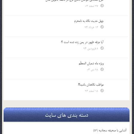
27 اسفند 03
چهل حدیث نگاه به نامحرم
13 خرداد 94
آیا جرقه ظهور در یمن زده شده است ؟!
8 فروردین 94
ویژه ماه شعبان المعظّم
28 دی 04
مواظب نگاهتان باشید!!!
18 اسفند 93
دسته بندی های سایت
آشنایی با صحیفه سجادیه
(56)