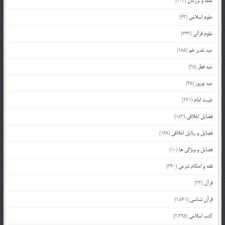
علما و بزرگان
(224)
علوم اسلامی
(43)
علوم قرآنی
(343)
عید غدیر خم
(185)
عید فطر
(35)
عید نوروز
(45)
غیبت امام
(291)
فضایل اخلاقی
(183)
فضایل و رذایل اخلاقی
(168)
فضایل و ویژگی ها
(10)
فقه و احکام شرعی
(340)
قرآن
(23)
قرآن شناسی
(1,861)
کتب اسلامی
(2,295)