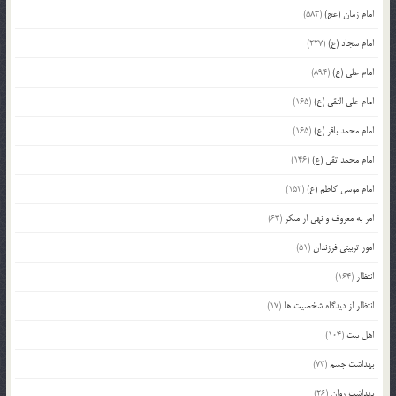
امام زمان (عج)
(583)
امام سجاد (ع)
(227)
امام علی (ع)
(894)
امام علی النقی (ع)
(165)
امام محمد باقر (ع)
(165)
امام محمد تقی (ع)
(146)
امام موسی کاظم (ع)
(152)
امر به معروف و نهی از منکر
(63)
امور تربیتی فرزندان
(51)
انتظار
(164)
انتظار از دیدگاه شخصیت ها
(17)
اهل بیت
(104)
بهداشت جسم
(73)
بهداشت روان
(26)