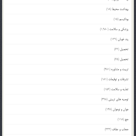
بهداشت محیط
(18)
بودائیسم
(15)
پزشکی و سلامت
(1,980)
پند خوبان
(129)
تحصیل
(62)
تحصیل
(65)
تربیت و مشاوره
(481)
تشرفات و توقیعات
(181)
تغذیه و سلامت
(156)
توصیه های تربیتی
(498)
جوان و نوجوان
(148)
حج
(118)
حجاب و عفاف
(333)