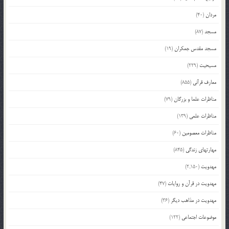
مردان
(40)
مسجد
(87)
مسجد مقدس جمکران
(19)
مسیحیت
(229)
معارف قرآنی
(855)
مناظرات علما و بزرگان
(79)
مناظرات علمی
(139)
مناظرات معصومین
(60)
مهارتهای زندگی
(845)
مهدویت
(2,150)
مهدویت در قرآن و روایات
(47)
مهدویت در مذاهب دیگر
(36)
موضوعات اجتماعی
(122)