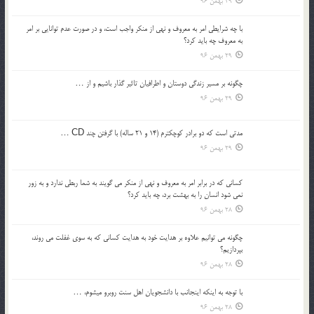
29 بهمن 96
با چه شرايطي امر به معروف و نهي از منکر واجب است، و در صورت عدم توانايي بر امر
به معروف چه بايد کرد؟
29 بهمن 96
چگونه بر مسير زندگي دوستان و اطرافيان تاثير گذار باشيم و از …
29 بهمن 96
مدتي است كه دو برادر كوچكترم (14 و 21 ساله) با گرفتن چند CD …
29 بهمن 96
كساني كه در برابر امر به معروف و نهي از منكر مي گويند به شما ربطي ندارد و به زور
نمي شود انسان را به بهشت برد، چه بايد كرد؟
28 بهمن 96
چگونه مي توانيم علاوه بر هدايت خود به هدايت كساني كه به سوي غفلت مي روند،
بپردازيم؟
28 بهمن 96
با توجه به اينكه اينجانب با دانشجويان اهل سنت روبرو مي‎شوم، …
28 بهمن 96