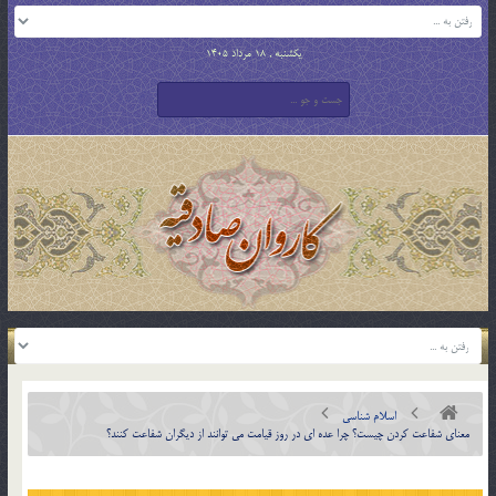
یکشنبه , 18 مرداد 1405
اسلام شناسی
معناي شفاعت كردن چيست؟ چرا عده اي در روز قيامت مي توانند از ديگران شفاعت كنند؟