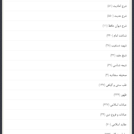
شرح احادیث
(51)
شرح حدیث
(550)
شرح دیوان حافظ
(11)
شناخت امام
(440)
شهید دستغیب
(38)
شیخ مفید
(42)
شیعه شناسی
(69)
صحیفه سجادیه
(4)
طب سنتی و گیاهی
(147)
ظهور
(334)
عبادات اسلامی
(627)
عبادات و فروع دین
(34)
عقاید اسلامی
(70)