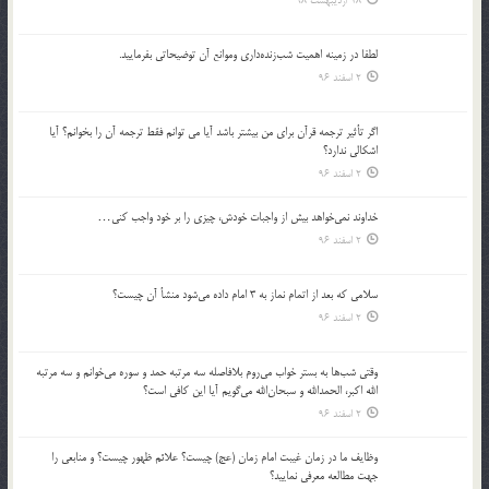
18 اردیبهشت 98
لطفا در زمينه اهميت شب‌زنده‌داري وموانع آن توضيحاتي بفرماييد.
2 اسفند 96
اگر تأثير ترجمه قرآن براي من بيشتر باشد آيا مي توانم فقط ترجمه آن را بخوانم؟ آيا
اشكالي ندارد؟
2 اسفند 96
خداوند نمي‌خواهد بيش از واجبات خودش، چيزي را بر خود واجب كني…
2 اسفند 96
سلامي كه بعد از اتمام نماز به 3 امام داده مي‌شود منشأ آن چيست؟
2 اسفند 96
وقتي شب‌ها به بستر خواب مي‌روم بلافاصله سه مرتبه حمد و سوره مي‌خوانم و سه مرتبه
الله اكبر، الحمدالله و سبحان‌الله مي‌گويم آيا اين كافي است؟
2 اسفند 96
وظايف ما در زمان غيبت امام زمان (عج) چيست؟ علائم ظهور چيست؟ و منابعي را
جهت مطالعه معرفي نماييد؟