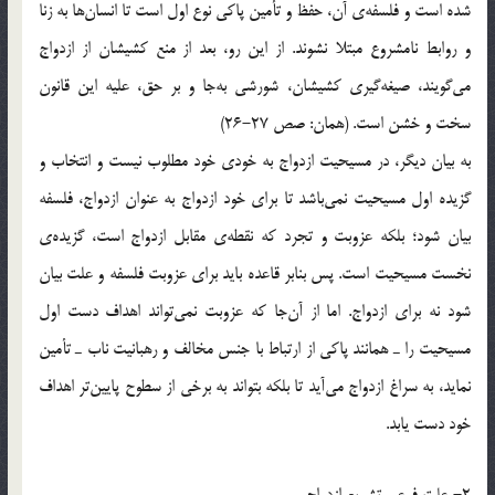
شده است و فلسفه‌ي آن، حفظ و تأمين پاكي نوع اول است تا انسان‌ها به زنا
و روابط نامشروع مبتلا نشوند. از اين رو، بعد از منع كشيشان از ازدواج
مي‌گويند، صيغه‌گيري كشيشان، شورشي به‌جا و بر حق، عليه اين قانون
سخت و خشن است. (همان: صص 27-26)
به بيان ديگر، در مسيحيت ازدواج به خودي خود مطلوب نيست و انتخاب و
گزيده اول مسيحيت نمي‌باشد تا براي خود ازدواج به عنوان ازدواج، فلسفه
بيان شود؛ بلكه عزوبت و تجرد كه نقطه‌ي مقابل ازدواج است، گزيده‌ي
نخست مسيحيت است. پس بنابر قاعده بايد براي عزوبت فلسفه و علت بيان
شود نه براي ازدواج. اما از آن‌جا كه عزوبت نمي‌تواند اهداف دست اول
مسيحيت را ـ همانند پاكي از ارتباط با جنس مخالف و رهبانيت ناب ـ تأمين
نمايد، به سراغ ازدواج مي‌آيد تا بلكه بتواند به برخي از سطوح پايين‌تر اهداف
خود دست يابد.