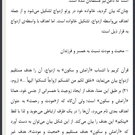
است كه دامن‌گير مسلمانان شده است.
چنان‌كه بيان گرديد، خانواده خود در پرتو ازدواج تشكيل مي‌شود و از جمله
اهداف بي‌واسطه ازدواج، تشكيل خانواده است. اما اهداف با واسطه‌ي ازدواج
به قرار ذيل است:
– محبت و مودت نسبت به همسر و فرزندان
قرآن كريم با انتساب «آرامش و سكون» به ازدواج، آن را هدف مستقيم
ازدواج بيان مي‌نمايد: «خلق لكم من انفسكم ازواجاً لتسكنوا اليهاً …» (روم،
21) بر طبق اين معنا، هدف از ايجاد زوجيت با همسراني از جنس خود، همانا
«آرامش و سكون» است؛ ولي آن‌گاه كه از«مودت و رحمت» به عنوان
اهداف بعدي نام مي‌برد، آن‌ها را در يك ظرف ارتباطي مي‌جويد و لذا با لفظ
«بينكم» اين هدف را بيان مي‌كند. از اين شكل بيان مي‌توان به دست آورد
كه «آرامش و سكون» هدف مستقيم و «محبت و مودت»، هدف غير