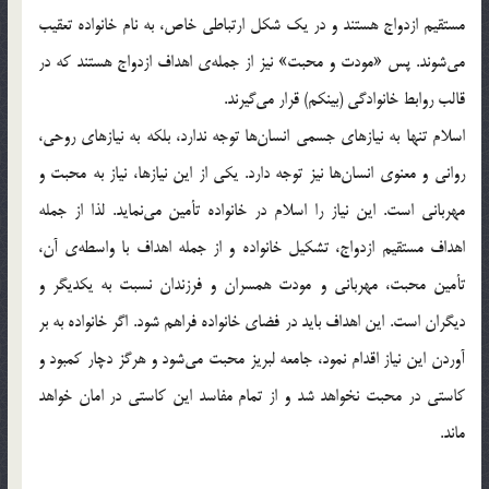
مستقيم ازدواج هستند و در يك شكل ارتباطي خاص، به نام خانواده تعقيب
مي‌شوند. پس «مودت و محبت» نيز از جمله‌ي اهداف ازدواج هستند كه در
قالب روابط خانوادگي (بينكم) قرار مي‌گيرند.
اسلام تنها به نيازهاي جسمي انسان‌ها توجه ندارد، بلكه به نيازهاي روحي،
رواني و معنوي انسان‌ها نيز توجه دارد. يكي از اين نيازها، نياز به محبت و
مهرباني است. اين نياز را اسلام در خانواده تأمين مي‌نمايد. لذا از جمله
اهداف مستقيم ازدواج، تشكيل خانواده و از جمله اهداف با واسطه‌ي آن،
تأمين محبت، مهرباني و مودت همسران و فرزندان نسبت به يكديگر و
ديگران است. اين اهداف بايد در فضاي خانواده فراهم شود. اگر خانواده به بر
آوردن اين نياز اقدام نمود، جامعه لبريز محبت مي‌شود و هرگز دچار كمبود و
كاستي در محبت نخواهد شد و از تمام مفاسد اين كاستي در امان خواهد
ماند.