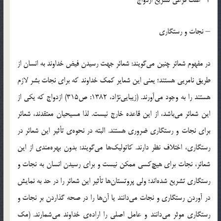
2- علت فرعي تشريع ازدواج
– نجات و رستگاري
در مفهوم شعائر چنين مي‌گويند: شعائر جهت رسيدن فيض خداوند به انسان از
طريق نامريي هستند؛ يعني اين شعاير كمك خداوند كه براي نجات بشر لازم
هستند را به وجود مي‌آورند. (زيبايي‌نژاد، 1382: ص315) ازدواج كه يكي از
اين شعائر مي‌باشد، از اين قاعده خارج نيست. لذا مسيحيان معتقدند، شعائر
براي نجات و رستگاري ضروري هستند. البته در نحوه‌ي تأثير اين شعائر در
رستگاري، اختلاف نظر دارند. كاتوليك‌ها مي‌گويند: بدون بهره‌مندي از اين
شعائر، نجات براي هيچ‌كسي ممكن نيست و براي رسيدن انسان به نجات و
رستگاري تشريع شده‌اند؛ ولي پروتستان‌ها تأثير اين شعائر را در حد به نمايش
در آوردن رستگاري و نجات مي‌دانند يا آن‌ها را در صحه گذاردن بر نجات و
رستگاري موثر مي‌دانند و عامل اصلي را اراده‌ي خداوند مي‌شمارند. (مك