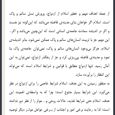
از جمله اهداف مهم و خطير اسلام از ازدواج، پرورش نسل سالم و پاك
است. اسلام اگر خواهان بناي مدينه‌ي فاضله مي‌باشد كه اين‌گونه نيز هست
و اگر در انديشه سعادت جامعه‌ي انساني است كه اين‌چنين مي‌باشد و اگر…
اين مهم جز با تربيت انسان‌هاي سالم و پاك ممكن نمي‌شود. بنابر انديشه‌ي
اسلام، هرگز بي‌وجود انسان‌هاي سالم و پاك، نمي‌توان جامعه‌ي پاك بنا
نمود و مدينه‌ي فاضله پي‌ريزي كرد و جز از رهگذر ازدواج، نمي‌توان به اين
آمال رسيد. تنها ازدواج مطابق با قوانين و شرايط اسلام است كه مي‌تواند
اين انتظار را برآورده سازد.
به منظور رسيدن به اين هدف، اسلام شرايط خاصي را براي ازدواج در نظر
مي‌گيرد. اين شرايط بسيار متنوع است؛ چرا كه به واسطه‌ي اهميت اين
هدف، اسلام حتي شرايط تغذيه، حالات روحي و… موثر را از نظر دور نداشته
است؛ لذا به رعايت برخي امور و اجتناب از بـرخي عوامل موثـر ديگر توصيه