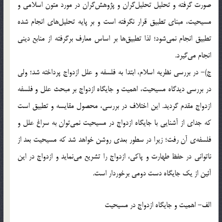
صورت گرفته و تحليل تحليل‌گران و پژوهش‌گران در مورد متون اسلامي و
مسيحيت، مبناي تطبيق قرار نگرفته است و بر پايه تحليل‌هاي انجام شده
تطبيق انجام نمي‌شود؛ لذا تطبيق‌ها بر اساس معارف برگرفته از منابع ديني
انجام مي‌گيرد.
ج)- در بررسي نظريه اسلام، ابتدا به فلسفه و علل ازدواج پرداخته شد؛ ولي
در بررسي ديدگاه مسيحيت، اهميت و جايگاه ازدواج بر مبحث علل و فلسفه
ازدواج مقدم گرديد. اين اختلاف در بررسي، محصول مقايسه و تطبيق است
كه جداي از آشنايي با جايگاه ازدواج در مسيحيت نمي‌توان به سراغ علل و
فلسفه‌ي آن رفت؛ زيرا در سطور بعدي روشن خواهد شد كه مسيحيت بعد از
ناتواني در حفظ طهارت و پاكي، ازدواج را تشريع مي‌نمايد و ازدواج در اين
آئين از يك جايگاه دست دومي برخوردار است.
الف- اهميت و جايگاه ازدواج در مسيحيت