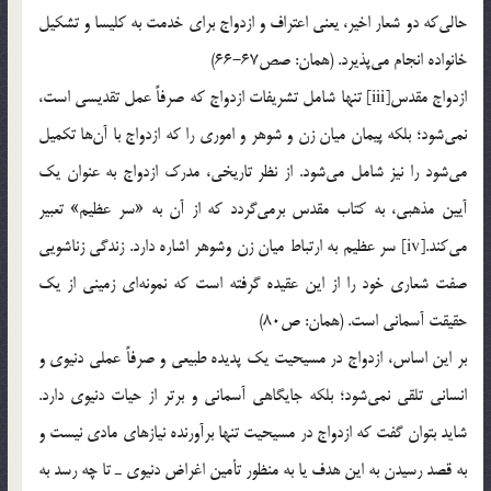
حالي‌كه دو شعار اخير، يعني اعتراف و ازدواج براي خدمت به كليسا و تشكيل
خانواده انجام مي‌پذيرد. (همان: صص67-66)
ازدواج مقدس[iii] تنها شامل تشريفات ازدواج كه صرفاً عمل تقديسي است،
نمي‌شود؛ بلكه پيمان ميان زن و شوهر و اموري را كه ازدواج با آن‌ها تكميل
مي‌شود را نيز شامل مي‌شود. از نظر تاريخي، مدرك ازدواج به عنوان يك
آيين مذهبي، به كتاب مقدس برمي‌گردد كه از آن به «سر عظيم» تعبير
مي‌كند.[iv] سر عظيم به ارتباط ميان زن وشوهر اشاره دارد. زندگي زناشويي
صفت شعاري خود را از اين عقيده گرفته است كه نمونه‌اي زميني از يك
حقيقت آسماني است. (همان: ص80)
بر اين اساس، ازدواج در مسيحيت يك پديده طبيعي و صرفاً عملي دنيوي و
انساني تلقي نمي‌شود؛ بلكه جايگاهي آسماني و برتر از حيات دنيوي دارد.
شايد بتوان گفت كه ازدواج در مسيحيت تنها برآورنده نيازهاي مادي نيست و
به قصد رسيدن به اين هدف يا به منظور تأمين اغراض دنيوي ـ تا چه رسد به