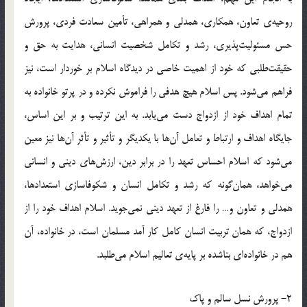
روحيه‌ي تعاون، همكاري، همدلي و همراهي، تأمين سعادت فردي، پرورش
حس مسئوليت‌پذيري، رشد و تكامل شخصيت انساني، هدايت به حق و
حقيقت‌طلبي كه خود از اهميت خاصي در ديدگاه اسلام بر خوردار است، نيز
فراهم مي‌شود. پس اسلام هيچ هدفي را فراموش نكرده و در پرتو خانواده به
تمام اهداف خود از ازدواج دست مي‌يابد. به اين ترتيب و بر اين اساس،
جايگاه اهداف و ارتباط و تعامل آن‌ها با يكديگر و تأثير و تأثر آن‌ها نيز معين
مي‌شود كه اسلام احساس تعهد را در برابر دين، ارزش‌هاي ديني و انساني
مي‌خواهد، همان‌گونه كه رشد و تكامل انسان و شكوفاسازي استعدادها،
همدلي و تعاون و… را فارغ از تعهد ديني نمي‌جويد. اسلام اهداف خود را از
ازدواج، كه همان تربيت انسان كامل كار آمد مسلمان است، در خانواده، آن
هم در خانواده‌اي بناشده بر پايه‌ي تعاليم اسلام مي‌طلبد.
2- پرورش نسل سالم و پاك