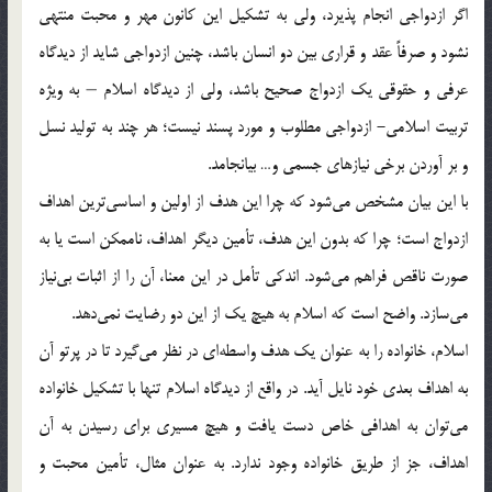
اگر ازدواجي انجام پذيرد، ولي به تشكيل اين كانون مهر و محبت منتهي
نشود و صرفاً عقد و قراري بين دو انسان باشد، چنين ازدواجي شايد از ديدگاه
عرفي و حقوقي يك ازدواج صحيح باشد، ولي از ديدگاه اسلام – به ويژه
تربيت اسلامي- ازدواجي مطلوب و مورد پسند نيست؛ هر چند به توليد نسل
و بر آوردن برخي نيازهاي جسمي و… بيانجامد.
با اين بيان مشخص مي‌شود كه چرا اين هدف از اولين و اساسي‌ترين اهداف
ازدواج است؛ چرا كه بدون اين هدف، تأمين ديگر اهداف، ناممكن است يا به
صورت ناقص فراهم مي‌شود. اندكي تأمل در اين معنا، آن را از اثبات بي‌نياز
مي‌سازد. واضح است كه اسلام به هيچ يك از اين دو رضايت نمي‌دهد.
اسلام، خانواده را به عنوان يك هدف واسطه‌اي در نظر مي‌گيرد تا در پرتو آن
به اهداف بعدي خود نايل آيد. در واقع از ديدگاه اسلام تنها با تشكيل خانواده
مي‌توان به اهدافي خاص دست يافت و هيچ مسيري براي رسيدن به آن
اهداف، جز از طريق خانواده وجود ندارد. به عنوان مثال، تأمين محبت و