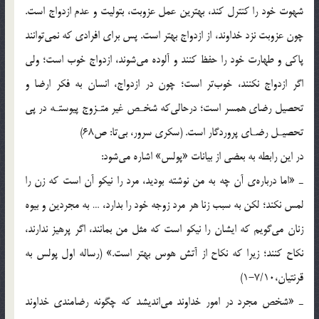
شهوت خود را كنترل كند، بهترين عمل عزوبت، بتوليت و عدم ازدواج است.
چون عزوبت نزد خداوند، از ازدواج بهتر است. پس براي افرادي كه نمي‌توانند
پاكي و طهارت خود را حفظ كنند و آلوده مي‌شوند، ازدواج خوب است؛ ولي
اگر ازدواج نكنند، خوب‌تر است؛ چون در ازدواج، انسان به فكر ارضا و
تحصيل رضاي همسر است؛ درحالي‌كه شخـص غير متـزوج پيوستـه در پي
تحصيـل رضـاي پروردگار است. (سكري سرور، بي‌تا: ص68)
در اين رابطه به بعضي از بيانات «پولس» اشاره مي‌شود:
ـ «اما درباره‌ي آن چه به من نوشته بوديد، مرد را نيكو آن است كه زن را
لمس نكند؛ لكن به سبب زنا هر مرد زوجه خود را بدارد، … به مجردين و بيوه
زنان مي‌گويم كه ايشان را نيكو است كه مثل من بمانند، اگر پرهيز ندارند،
نكاح كنند؛ زيرا كه نكاح از آتش هوس بهتر است.» (رساله اول پولس به
قرنتيان،7/10-1)
ـ «شخص مجرد در امور خداوند مي‌انديشد كه چگونه رضامندي خداوند