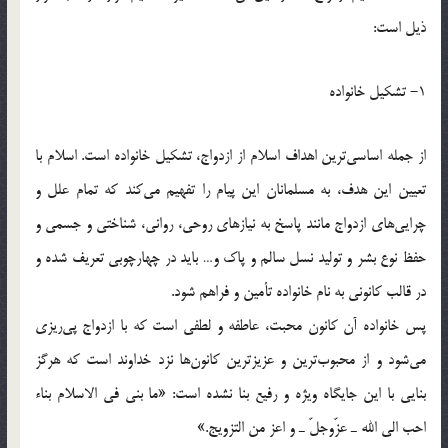
ذيل است:
1- تشكيل خانواده
از جمله اساسي‌ترين اهداف اسلام از ازدواج، تشكيل خانواده است. اسلام با
تعيين اين هدف، به مسلمانان اين پيام را تفهيم مي‌كند كه تمام علل و
چرايي‌هاي ازدواج مانند پاسخ به نياز‌هاي روحي، رواني، شناختي و جسمي و
حفظ نوع بشر و توليد نسل سالم و پاك و… بايد در چهارچوبي تعريف شده و
در قالب كانوني به نام خانواده تأمين و فراهم شود.
پس خانواده آن كانون محبت، عاطفه و لطفي است كه با ازدواج پي‌ريزي
مي‌شود و از محبوب‌ترين و عزيزترين كانون‌ها نزد خداوند است كه هرگز
بنايي با اين جايگاه ويژه و رفيع بنا نشده است: «ما بني في الاسلام بناء
احب الي الله ـ عزّوجلّ ـ و اعز من التزويج.»