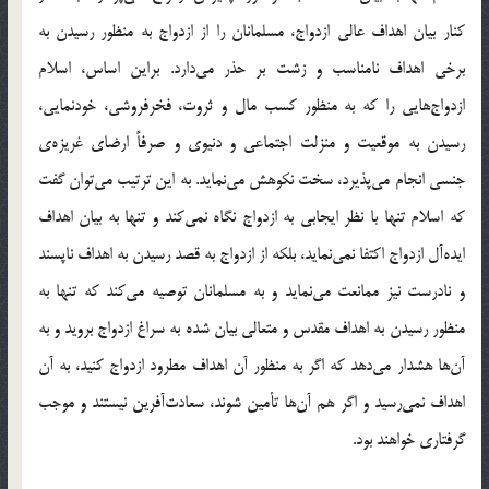
كنار بيان اهداف عالي ازدواج، مسلمانان را از ازدواج به منظور رسيدن به
برخي اهداف نامناسب و زشت بر حذر مي‌دارد. براين اساس، اسلام
ازدواج‌هايي را كه به منظور كسب مال و ثروت، فخرفروشي، خودنمايي،
رسيدن به موقعيت و منزلت اجتماعي و دنيوي و صرفاً ارضاي غريزه‌ي
جنسي انجام مي‌پذيرد، سخت نكوهش مي‌نمايد. به اين ترتيب مي‌توان گفت
كه اسلام تنها با نظر ايجابي به ازدواج نگاه نمي‌كند و تنها به بيان اهداف
ايده‌آل ازدواج اكتفا نمي‌نمايد، بلكه از ازدواج به قصد رسيدن به اهداف ناپسند
و نادرست نيز ممانعت مي‌نمايد و به مسلمانان توصيه مي‌كند كه تنها به
منظور رسيدن به اهداف مقدس و متعالي بيان شده به سراغ ازدواج برويد و به
آن‌ها هشدار مي‌دهد كه اگر به منظور آن اهداف مطرود ازدواج كنيد، به آن
اهداف نمي‌رسيد و اگر هم آن‌ها تأمين شوند، سعادت‌آفرين نيستند و موجب
گرفتاري خواهند بود.