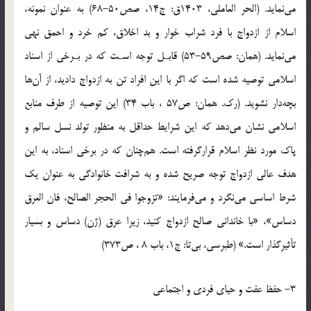
مي‌نمايد. (الحر العاملي، 1403ق: ج14، صص50-68) به عنوان نمونه،
اسلام از ازدواج با فرد شراب خوار و بد اخلاق، كم خرد و احمق نهي
مي‌نمايد. (همان: صص59-53) قابـل توجه اسـت كه در بـرخي از اسناد
اسلامي توصيه شده است كه اگر با اين افراد تن به ازدواج داديد، از آن‌ها
بچه‌دار نشويد. (رك. همان: ص57 ، باب 34) اين توصيه از طرف منابع
اسلامي نشان مي‌دهد كه اين شرايط حداقل به منظور تولد نسل سالم و
پاك مورد نظر اسلام قرارگرفته است. هم‌چنان كه در برخي اسناد، به اين
هدف عالي ازدواج توجه صريح شده و به شرافت خانوادگي به عنوان يك
شرط اساسي مي‌نگرد و مي‌فرمايند: «تزوجوا في الحجر الصالح، فان العرق
دساس»، «با خانداني صالح ازدواج كنيد، زيرا عرق (ژن) دساس و بسيار
تأثيرگذار است.» (طبرسي، بي‌تا: ج1، باب 8 ، ص373)
3- حفظ عفت و حياي فردي و اجتماعي