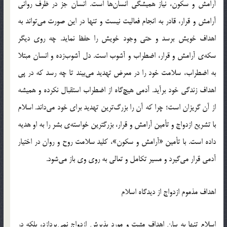
آرامش و سكون، نياز هميشگي انسان‌ها است. انسان جز در ظرف رواني
آرامش و قرار، قادر به انجام فعاليت نيست و تنها در اين صورت مي‌تواند به
اهداف خويش برسد و حتي وجود خويش را حفظ نمايد. چه روي ديگر
سكه‌ي آرامش و قرار، اضطراب و آشوب است. دل آشوب‌زده و انسان مبتلا
به اضطراب، سلامت خود را در معرض تهديد مي‌بيند تا چه رسد كه در پي
اهداف زندگي خود برآيد. آدمي هيچ‌گاه از اضطراب استقبال نكرده و هميشه
از آن گريزان است؛ چرا كه آن را بزرگ‌ترين تهديد براي خود مي‌داند. اسلام
با تشريع ازدواج و تأمين آرامش و قرار، بزرگترين خواسته‌ي بشر را به او هديه
داده است. با تأمين «آرامش و سكون»، كليد سلامت روح و روان در اختيار
آدمي قرار مي‌گيرد و مسير تكامل و تعالي به روي وي باز مي‌شود.
اهداف مذموم ازدواج از ديدگاه اسلام
اسلام تنها به بيان اهداف مثبت و مورد پذيرش ازدواج نمي‌پردازد، بلكه در