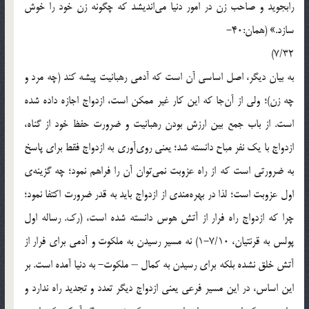
رابجويد و صاحب زن در امور دنيا مي‌انديشد كه چگونه زن خود را خوش
سازد.» (همان:40-
7/32)
به بيان ديگر، اصل اساسي آن است كه آدمي رهبانيت پيشه كند (چه مرد و
چه زن)؛ ولي از آن‌جا كه اين كار غير ممكن است، ازدواج اجازه داده شده
است. از باب جمع بين ارزش بودن رهبانيت و ضرورت حفظ خود از گناه،
ازدواج با يك نفر مباح دانسته شد؛ يعني روي‌آوري به ازدواج فقط براي پاسخ
به ضرورتي است كه از راه عزوبت نمي‌توان آن را فراهم نمود؛ چه گزينه‌ي
اول عزوبت است؛ لذا در بهره‌مندي از ازدواج بايد به قدر ضرورت اكتفا نمود؛
چرا كه ازدواج راه فرار از آتش هوس دانسته شده است، (رك. رساله اول
پولس به قرنتيان، 7/10-1) نه مسير رسيدن به ملكوت و آدمي براي فرار از
آتش خلق نشده بلكه براي رسيدن به كمال – ملكوت- به دنيا آمده است. بر
اين اساس، در اين مسير فرعي يعني ازدواج ديگر تعدد و تجديد راه ندارد و