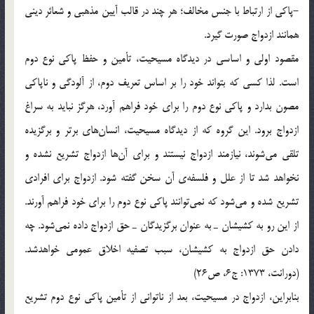
-پاكي از ارتباط با جنس مخالف؛ هر چند در قالب آيين مذهبي و شعائر ديني
همانند ازدواج صورت گيرد.
مقصود اولي و اساسي در ديدگاه مسيحيت، تأمين و حفظ پاكي نوع دوم
است. لذا كسي كه بتواند خود را بر اساس تعريف دوم، از آلودگي و ناپاكي
مصون بدارد و پاكي نوع دوم را براي خود فراهم آورد، هرگز نبايد به سراغ
ازدواج برود. اين گروه كه از ديدگاه مسيحيت، انسان‌هاي برتر و برگزيده
تلقي مي‌شوند، نيازمند ازدواج نيستند و براي آن‌ها ازدواج تشريع نشده و
نخواهد شد تا از علل و فلسفه‌ي آن سخن گفته شود. ازدواج براي افرادي
تشريع شده و مي‌شود كه نمي‌توانند پاكي نوع دوم را براي خود فراهم آورند.
از اين رو به كشيشان ـ به عنوان برگزيدگان ـ حق ازدواج داده نمي‌شود. چه
دادن حق ازدواج به كشيشان، سبب تصفيه اخلاق عمومي خواهدشد.
(دورانت، 1373: ج6، ص26)
بنابراين، ازدواج در مسيحيت، بعد از ناتواني از تأمين پاكي نوع دوم تشريع