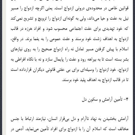
قوانين خاص در محدوده‌ي دروني ازدواج است. يعني اگرچه ازدواج را مسير
نيل به عفت و حيا مي‌داند، ولي به گونه‌اي ازدواج را ترويج و تشريع نمي‌كند
كه خود تهديدي براي عفت اجتماعي محسوب شود و افراد هرزه در قالب
ازدواج به اهداف زشت خود برسند و عفت عمومي را به يغما برند. در واقع،
اسلام با پيش گرفتن مسير تعادل نه راه ازدواج صحيح را به روي نيازهاي
بشر بسته است تا به بيراهه رود و عفت را پايمال سازد و نه با نگاه افراطي به
ازدواج، خود ازدواج را وسيله‌اي براي بي عفتي قانوني ديگران قرارداده است
تا در قالب ازدواج به اهداف پليد خود برسند.
4- تأمين آرامش و سكون دل
آرامش بخشيدن به نهاد ناآرام و دل بي‌قرار انسان، نيازمند ارتباط با جنس
مخالف است كه اسلام آن را با ازدواج براي افراد تأمين مي‌نمايد. آدمي در