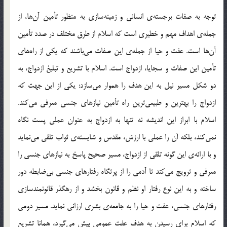
توجه به صفات برجسته‌ي انساني و زمينه‌سازي به منظور تأمين آن‌ها، از
جمله‌ي اهداف مهم و خطيري است كه اسلام از طرق مختلف در صدد تأمين
آن‌ها است. عفت و حيا از جمله‌ي اين صفات مي‌باشند كه يكي از راه‌هاي
تأمين اين صفات و سجايا، ازدواج است. اسلام با تشريع و تبليغ ازدواج، به
دو شكل مسير نيل به اين هدف را هموار مي‌سازد: يكي از اين جهت كه
ازدواج را بهترين و طبيعي‌ترين راه تأمين نيازهاي جنسي معرفي مي‌كند.
اسلام با ابراز اين انديشه نه تنها به ازدواج به عنوان عملي پست نگاه
نمي‌كند، بلكه آن را عملي با ارزش، مقدس و شايسته‌ي ثواب تلقي مي‌نمايد
و با ارائه‌ي اين گونه تلقي از ازدواج، مسير صحيح پاسخ به نيازهاي جنسي را
معرفي و ترويج مي‌كند تا آدمي را از پرتگاه رفتارهاي جنسي بي‌ضابطه دور
ساخته و به اين نوع رفتار او نظم و قانون بخشد و از رهگذر قانونمندسازي
رفتارهاي جنسي، عفت و حيا را به جامعه‌ي بشري ارزاني نمايد. مسير دومي
كه اسلام براي رسيدن به هدف عفت عمومي پيش مي‌گيرد، همانا تشريع