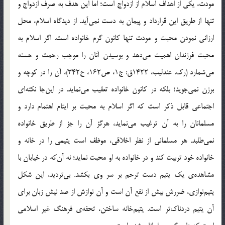
مودت، يكي از اهداف اسلام از ازدواج است؛ اما اين هدف به صرف ازدواج و
تنها از طريق اين قرارداد و پيمان به دست نمي‌آيد. از ديدگاه اسلام، محل
ارزاني نمودن محبت و مودت تنها كانون گرم خانواده است. اگر اسلام به
محبت فرزندان اهميت مي‌دهد و بوسيدن آنان را موجب رحمت و حسنه
مي‌شمارد (رك. عندليب، 1422ق: ج1، ص162، ح342)، آن را در كوچه و
برزن نمي‌جويد؛ بلكه در كانون خانواده تعقيب مي‌نمايد. در اين‌جا نكته‌اي
اجتماعي قابل ذكر است كه اگر اسلام به محبت بر ايتام اهتمام دارد و
مسلمانان را به آن ترغيب مي‌نمايد، هرگز آن را جز از طريق خانواده
نمي‌طلبد. هر مسلماني از نظر اخلاقي، موظف است يتيمي را در خانه و
خانواده خود تربيت كند و در خانواده به او محبت نمايد؛ نه آن‌كه در خيابان با
مشاهده‌ي يك يتيم دست ترحم بر سر وي بكشد. بي‌ترديد، اين شكل
يتيم‌نوازي، ضررش بيش از نفع آن است و آن نوازش از صد نيش زبان براي
آن يتيم دردناك‌تر است. يتيم‌خانه ساختن، تحفه‌ي فرهنگ غير اسلامي