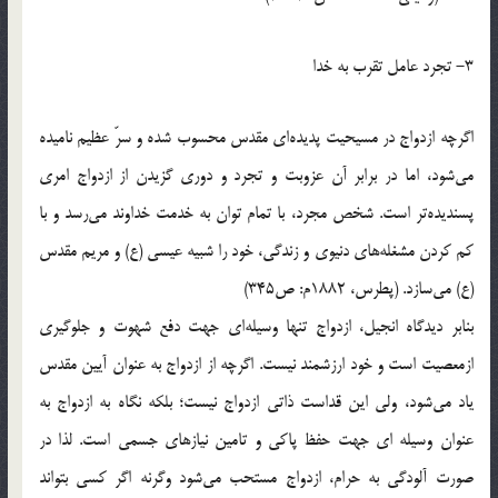
3- تجرد عامل تقرب به خدا
اگرچه ازدواج در مسيحيت پديده‌اي مقدس محسوب شده و سرّ عظيم ناميده
مي‌شود، اما در برابر آن عزوبت و تجرد و دوري گزيدن از ازدواج امري
پسنديده‌تر است. شخص مجرد، با تمام توان به خدمت خداوند مي‌رسد و با
كم كردن مشغله‌هاي دنيوي و زندگي، خود را شبيه عيسي (ع) و مريم مقدس
(ع) مي‌سازد. (پطرس، 1882م: ص345)
بنابر ديدگاه انجيل، ازدواج تنها وسيله‌اي جهت دفع شهوت و جلوگيري
ازمعصيت است و خود ارزشمند نيست. اگرچه از ازدواج به عنوان آيين مقدس
ياد مي‌شود، ولي اين قداست ذاتي ازدواج نيست؛ بلكه نگاه به ازدواج به
عنوان وسيله اي جهت حفظ پاكي و تامين نيازهاي جسمي است. لذا در
صورت آلودگي به حرام، ازدواج مستحب مي‌شود وگرنه اگر كسي بتواند