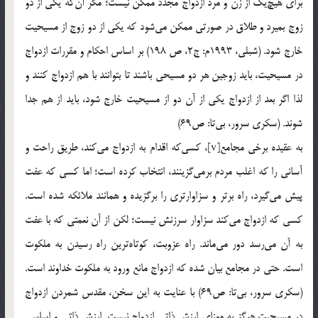
براي هيچ‌يك از زن و مرد ازدواج مجدد ممكن نيست؛ مگر آن‌كه يكي از دو
زوج بميرد و طلاق در صورتي ممكن مي‌شود كه يكي از دو زوج از مسيحيت
خارج شود. (شبلي، 1993م: ج2، ص 198) بر اساس احكام و مقررات ازدواج
در مسيحيت، بايد زوجين هر دو مسيحي باشند تا بتوانند با هم ازدواج كنند و
لذا اگر بعد از ازدواج يكي از آن دو از مسيحيت خارج شود، بايد از هم جدا
شوند. (سكري سرور، بي‌تا: ص69)
به عقيده برخي مجامع[v]، كسي‌كه اقدام به ازدواج مي‌كند، طريق راحت و
آساني را كه اغلب مردم برمي‌گزينند، انتخاب كرده است؛ اما كسي كه عفت
پيش مي‌گيرد، راه برتر و سزاوارتري را برگزيده و همانند ملائكه شده است.
كسي كه ازدواج مي‌كند سزاوار سرزنش نيست؛ لكن از آن نعمتي كه با عفت
به آن مي‌رسد دور مي‌ماند. راه عزوبت، كوتاه‌ترين راه رسيدن به ملكوت
است. حتي در مجامع بيان شده كه ازدواج مانع ورود به ملكوت خداوند است.
(سكري سرور، بي‌تا: ص69) با عنايت به اين سخن، مقدس شمردن ازدواج
در مسيحيت هرگز به معناي ارزش ذاتي ازدواج نيست. ارزش ذاتي و اساسي