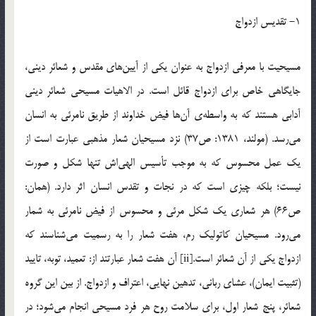
1- تقديس ازدواج
مسيحيت با معرفي ازدواج به عنوان يكي از آيين‌هاي مقدس و شعائر ديني،
جايگاهي خاص براي ازدواج قائل است. در الاهيات مسيحي شعائر ديني
آدابي هستند كه به واسطه‌ي آن‌ها فيض خداوند از طريق نامرئي به انسان
مي‌رسد. (مولند، 1381: ص37) نزد مسيحيان شعار مذهبي عبارت است از
يك عمل محسوس كه به موجب تأسيس الهي‌اش تنها شكل و صورت
نيست؛ بلكه چيزي است كه در نجات و تقدس انسان اثر دارد. (همان:
ص66) هر شعاري يك شكل مرئي و محسوس از فيض نامرئي به شمار
مي‌رود. مسيحيان كاتوليك رم، هفت شعار را به رسميت مي‌شناسند كه
ازدواج يكي از آن شعائر است.[ii] آن هفت شعار عبارتند از: تعميد، توبه، تاييد
(تثبيت ايمان)، عشاي رباني، تدهين نهايي، اعتراف و ازدواج. از بين اين گروه
شعائر، پنج شعار اول، براي سلامت روح هر فرد مسيحي انجام مي‌شود؛ در