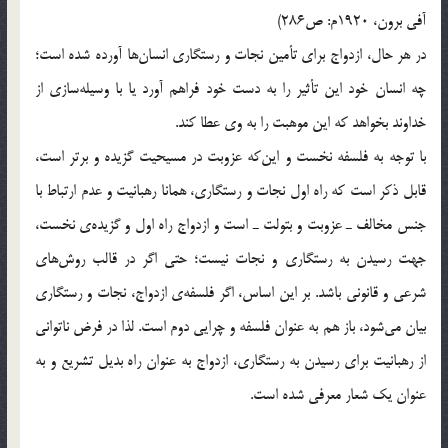
آفي برون، 1920م: ص286)
در هر حال، ازدواج براي تأمين نجات و رستگاري انسان‌ها آورده شده است؛
چه انسان خود اين تأثير را به دست خود فراهم آورد يا با وسيله‌سازي از
خداوند بخواهد كه اين موهبت را به وي عطا كند.
با توجه به فلسفه نخست و اين‌كه عزوبت در مسيحيت گزيده و برتر است،
قابل ذكر است كه راه اول نجات و رستگاري، همانا رهبانيت و عدم ارتباط با
جنس مخالف ـ عزوبت و بتولت ـ است و ازدواج راه اول و گزيده‌ي نخست،
جهت رسيدن به رستگاري و نجات نيست؛ حتي اگر در قالب روش‌هاي
شرعي و قانوني باشد. بر اين اساس، اگر فلسفه‌ي ازدواج، نجات و رستگاري
بيان مي‌شود، باز هم به عنوان فلسفه و چرايي دوم است. لذا در فرض ناتواني
از رهبانيت براي رسيدن به رستگاري، ازدواج به عنوان راه بديل تشريع و به
عنوان يك شعار معرفي شده است.