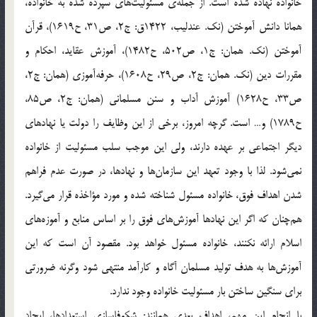
خانواده نهاده شده است. از جمله‌ي مسئوليت‌هاي سپرده شده به خانواده،
همانا دانش آموختن (نك. عندليب، 1422ق: ج2، ص31، ح1619)، قرآن
آموختن (نك. همان: ج1، ص502، ح1482)، آموزش عقايد، احكام و
مقررات دين (نك. همان: ج2، ص29، ح1608)، حرفه‌آموزي (همان: ج2،
ص33، ح1628) آموزش آداب و سنن مسلماني (همان: ج2، ص85،
ح1789) و… است. گرچه امروز، برخي از اين وظايف را دولت يا نهاد‌هاي
ديگر اجتماعي بر عهده دارند، ولي اين موجب سلب مسئوليت از خانواده
نمي‌شود. لذا با وجود تعهد اين سازمان‌ها و نهادها، در صورت عدم فراهم
شدن اهداف فوق، خانواده مسئول شناخته شده و مورد مؤاخذه قرار مي‌گيرد.
هم‌چنان كه اگر اين نهاد‌ها آموزش‌هاي فوق را بر اساس منابع و آموزه‌هاي
اسلام ارائه نكنند، خانواده مسئول خواهد بود. مقصود آن است كه اين
آموزش‌ها به هدف توليد مسلمان آگاه و كارآمد منتهي شود وگرنه ضرورتي
براي سنگين ساختن بار مسئوليت خانواده وجود ندارد.
با انجام اين مهم، اهداف بعدي همانند: شكوفاسازي استعدادها، ايجاد