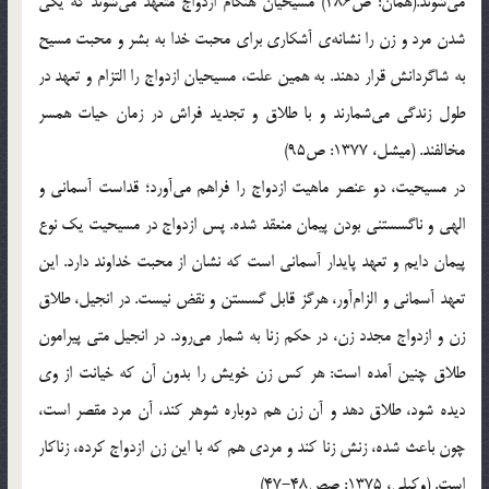
مي‌شوند.(همان: ص286) مسيحيان هنگام ازدواج متعهد مي‌شوند كه يكي
شدن مرد و زن را نشانه‌ي آشكاري براي محبت خدا به بشر و محبت مسيح
به شاگردانش قرار دهند. به همين علت، مسيحيان ازدواج را التزام و تعهد در
طول زندگي مي‌شمارند و با طلاق و تجديد فراش در زمان حيات همسر
مخالفند. (ميشل، 1377: ص95)
در مسيحيت، دو عنصر ماهيت ازدواج را فراهم مي‌آورد؛ قداست آسماني و
الهي و ناگسستني بودن پيمان منعقد شده. پس ازدواج در مسيحيت يك نوع
پيمان دايم و تعهد پايدار آسماني است كه نشان از محبت خداوند دارد. اين
تعهد آسماني و الزام‌آور، هرگز قابل گسستن و نقض نيست. در انجيل، طلاق
زن و ازدواج مجدد زن، در حكم زنا به شمار مي‌رود. در انجيل متي پيرامون
طلاق چنين آمده است: هر كس زن خويش را بدون آن كه خيانت از وي
ديده شود، طلاق دهد و آن زن هم دوباره شوهر كند، آن مرد مقصر است،
چون باعث شده، زنش زنا كند و مردي هم كه با اين زن ازدواج كرده، زناكار
است. (وكيلي، 1375: صص48-47)