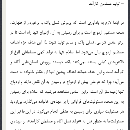
– توليد مسلمان كارآمد
در ابتدا لازم به يادآوري است كه پرورش نسل پاك و برخوردار از طهارت،
هدف مستقيم ازدواج است و براي رسيدن به آن، ازدواج تنها راه است تا در
پرتو عقدي شرعي، نسلي پاك و سالم توليد شود؛ لذا اين هدف جزء اهداف
مستقيم ازدواج بيان مي‌شود. اما اسلام تنها به توليد كمي مسلمانان فارغ از
فاكتورهاي كيفي بسنده نمي‌كند؛ بلكه درصدد پرورش انسان‌هايي آگاه و
كارآمد است و اين هدف همانند اهداف پيشين تنها از رهگذر خانواده به دست
مي‌آيد؛ چرا كه عواملي بيش از ازدواج در رسيدن به آن نقش دارند و ازدواج
تنها زمينه‌ساز آن است. براين اساس مشاهده مي‌شود كه اسلام براي رسيدن
به اين هدف، مسئوليت‌هاي فراواني را بر عهده‌ي خانواده مي‌گذارد. بي‌ترديد
هر مسئوليت سپاري براي رسيدن به هدفي انجام مي‌گيرد. در اين‌جا نيز اين
مسئوليت‌ها به منظور نيل به «توليد نسل آگاه و مسلمان كارآمد»، بر عهده‌ي