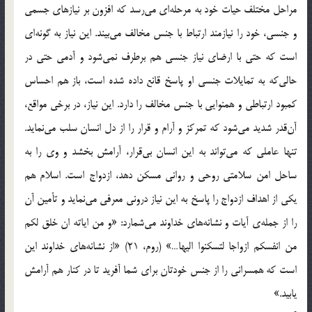
مراحل مختلف حيات خود به مرحله‌اي مي‌رسد كه افزون بر نيازهاي جسمي
و جنسي، خود را نيازمند ارتباط با جنس مخالف مي‌بيند. اين نياز به گونه‌اي
است كه حتي با ارضاي نياز جنسي هم برطرف نمي‌شود و آدمي حتي در
حالي‌كه به تمايلات جنسي او پاسخ قانع داده شده است، باز هم احساس
كمبود ارتباطي و همنوايي با جنس مخالف را دارد. اين نياز، در برخي مواقع،
آن‌قدر شديد مي‌شود كه تمركز و آرام و قرار را از دل انسان سلب مي‌نمايد.
تنها عاملي كه مي‌تواند به اين انسان بي‌قرار، آرامش بخشد و وي را به
ساحل امن سلامتي روحي و رواني مسكن دهد، ازدواج است. اسلام هم
يكي از اهداف ازدواج را پاسخ به اين نياز دروني معرفي مي‌نمايد و تأمين آن
را از جمله‌ي آيات و نشانه‌هاي خداوند مي‌شمارد: «و من اياته ان خلق لكم
من انفسكم ازواجا لتسكنوا اليها…» (روم، 21) «از نشانه‌هاي خداوند اين
است كه همسراني را از جنس خودتان براي شما آفريد تا در كنار هم آرامش
يابيد.»