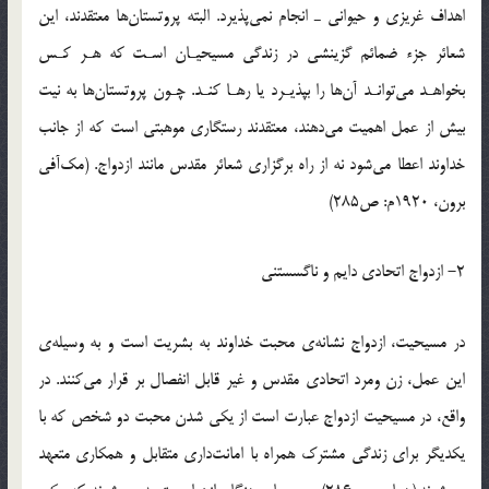
اهداف غريزي و حيواني ـ انجام نمي‌پذيرد. البته پروتستان‌ها معتقدند، اين
شعائر جزء ضمائم گزينشي در زندگي مسيحيـان اسـت كه هـر كـس
بخواهـد مي‌توانـد آن‌ها را بپذيـرد يا رهـا كنـد. چـون پروتستان‌ها به نيت
بيش از عمل اهميت مي‌دهند، معتقدند رستگاري موهبتي است كه از جانب
خداوند اعطا مي‌شود نه از راه برگزاري شعائر مقدس مانند ازدواج. (مك‌آفي
برون، 1920م: ص285)
2- ازدواج اتحادي دايم و ناگسستني
در مسيحيت، ازدواج نشانه‌ي محبت خداوند به بشريت است و به وسيله‌ي
اين عمل، زن ومرد اتحادي مقدس و غير قابل انفصال بر قرار مي‌كنند. در
واقع، در مسيحيت ازدواج عبارت است از يكي شدن محبت دو شخص كه با
يكديگر براي زندگي مشترك همراه با امانت‌داري متقابل و همكاري متعهد