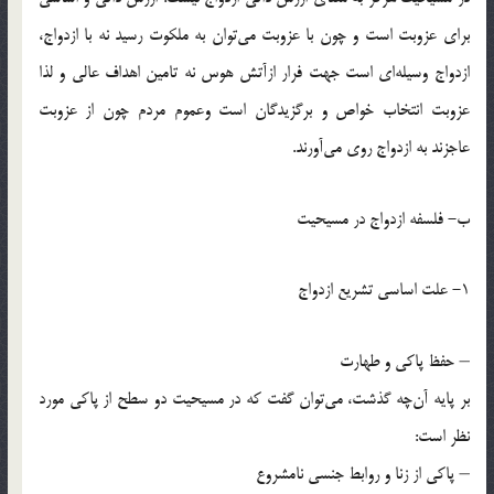
براي عزوبت است و چون با عزوبت مي‌توان به ملكوت رسيد نه با ازدواج،
ازدواج وسيله‌اي است جهت فرار ازآتش هوس نه تامين اهداف عالي و لذا
عزوبت انتخاب خواص و برگزيدگان است وعموم مردم چون از عزوبت
عاجزند به ازدواج روي مي‌آورند.
ب- فلسفه ازدواج در مسيحيت
1- علت اساسي تشريع ازدواج
– حفظ پاكي و طهارت
بر پايه آن‌چه گذشت، مي‌توان گفت كه در مسيحيت دو سطح از پاكي مورد
نظر است:
– پاكي از زنا و روابط جنسي نامشروع