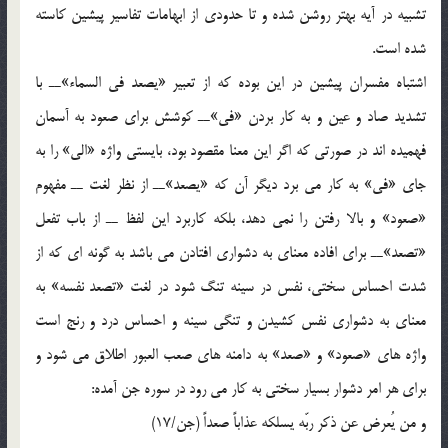
تشبيه در آيه بهتر روشن شده و تا حدودي از ابهامات تفاسير پيشين کاسته
شده است.
اشتباه مفسران پيشين در اين بوده که از تعبير «يصعد في السماء»ــ با
تشديد صاد و عين و به کار بردن «في»ــ کوشش براي صعود به آسمان
فهميده اند در صورتي که اگر اين معنا مقصود بود، بايستي واژه «الي» را به
جاي «في» به کار مي برد ديگر آن که «يصعد»ــ از نظر لغت ــ مفهوم
«صعود» و بالا رفتن را نمي دهد، بلکه کاربرد اين لفظ ــ از باب تفعل
«تصعد»ــ براي افاده معناي به دشواري افتادن مي باشد به گونه اي که از
شدت احساس سختي، نفس در سينه تنگ شود در لغت «تصعد نفسه» به
معناي به دشواري نفس کشيدن و تنگي سينه و احساس درد و رنج است
واژه هاي «صعود» و «صعد» به دامنه هاي صعب العبور اطلاق مي شود و
براي هر امر دشوار بسيار سختي به کار مي رود در سوره جن آمده:
و من يُعرض عن ذکر ربّه يسلکه عذاباً صعداً (جن/17)