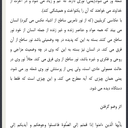
شعله ور مي شود.(يعني: نوري دارند که کم و زياد مي شود و در آخرت از
خداوند مي خواهند که آن را يکنواخت و هميشگي کند).
با عکاسي کريليين (که از نور نامريي ساطع از اشياء عکس مي گيرد) انسان
مي بيند که همه مواد و عناصر زنده و غير زنده از جمله انسان از خود نور
ساطع مي کنند. بسته به اين که پديده در چه وضعيتي باشد نور ساطع از آن
فرق مي کند. در انسان نيز بسته به اين که وي در چه وضعيت مزاجي و
روحي و فکري و غيره باشد، نور ساطع از وي فرق مي کند. مثلاً نور وي در
حالت معمولي عادي است، ولي پس از پرستش نور وي شعله ور مي شود.
يعني همان چيزي که آيه مطرح مي کند. و اين چيزي است که فقط با
دستگاه ديده مي شود.
اثر وضو گرفتن
يأيُّها الّذين ءامنوا إذا قمتم إلي الصَّلوة فاغسلوا وجوهکم و أيديکم إلي