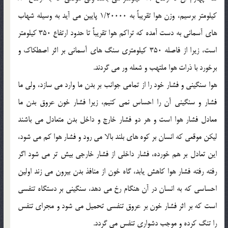
کيلومتر برسيم، وزن هوا تقريباً به 1/20000 پايين مي آيد به وسيله شهاب
هاي آسماني به دست آمده که تراکم هوا تقريباً تا حدود ارتفاع 350 کيلومتر
است، زيرا از فاصله 350 کيلومتري سنگ هاي آسماني بر اثر اصطکاک و
برخورد با ذرات هوا ملتهب و شعله ور مي گردند.
هوا سنگيني و فشار خود را از تمامي جوانب بر بدن ما وارد مي سازد، ولي ما
فشار و سنگيني آن را احساس نمي کنيم، زيرا فشار خون عروق بدن ما
معادل فشار هوا است و هر دو فشار خارج و داخل بدن متعادل مي باشند
ليکن موقعي که انسان بر کوه هاي بلند بالا مي رود و فشار هوا کم مي شود،
اين تعادل بر هم خورده، فشار داخلي از فشار خارجي بيش تر مي شود اگر
رفته رفته فشار هوا کاهش يابد، گاه خون از منافذ بدن بيرون مي زند اولين
احساسي که به انسان در آن هنگام رخ مي دهد، سنگيني بر دستگاه تنفسي
است که بر اثر فشار خون بر عروق تنفسي تحميل مي شود و مجراي تنفس
را تنگ کرده و موجب دشواري تنفس مي گردد.