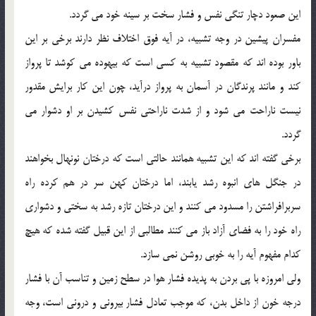
اين صعود دچار تنگي نفس و فشار سخت بر سينه خود مي گردد.
مفسران پيشين در وجه تشبيه، در آيه فوق اختلاف نظر دارند برخي بر اين
باور بوده اند که مقصود تشبيه به کسي است که بيهوده مي کوشد تا پرواز
کند و مانند پرندگان در آسمان به پرواز درآيد، چون اين کار برايش مقدور
نيست ناراحت مي شود و از شدت ناراحتي نفس کشيدن بر او دشوار مي
گردد.
برخي گفته اند که اين تشبيه همانند حالتي است که درختان نونهال بخواهند
در جنگل هاي انبوه رشد يابند، اما درختان کهن سر در هم کرده راه
سربرافراشتن را مسدود مي کنند و اين درختان تازه رشد به سختي و دشواري
راه خود را به فضاي آزاد باز مي کنند مطالبي از اين قبيل گفته شده که هيچ
کدام مفهوم آيه را به خوبي روشن نمي سازد.
ولي امروزه با پي بردن به پديده فشار هوا در سطح زمين و تناسب آن با فشار
درجه خون از داخل بدن، که موجب تعادل فشار بيروني و دروني است، وجه