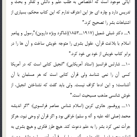
آياتي موجود است که اختصاص به طلب علم و دانش و تفکر و بحث و
تدريس دارد و چاره اي جز اين اعتراف ندارم که اين کتاب محکم، بسياري از
اشتباهات بشر را تصحيح کرد.”
9ــ دکتر شبلي شميل (1917ــ1853)(شاگرد ويژه داروين):”رسول و پيامبر
اسلام با بلاغت قرآن، عقول بشري را متوجه خويش ساخت و آن ها را در
برابر کتاب خويش از خود بي خود کرد.”
10ــ شارلس فرانسيز (استاد آمريکايي): “انجيل کتابي است که در آمريکا
کسي آن را نمي شناسد ولي قرآن کتابي است که هر مسلمان با آن
آشناست؛ و اين ادعا گزاف نيست. ولي بايد گفت که نشناختن انجيل، از
خوش شانسي مذهب مسيحيت است.”
11ــ پروفسور هانري کربن (اسلام شناس معاصر فرانسوي): “اگر انديشه
محمد (صلي الله عليه و آله و سلم) خرافي بود و اگر قرآن او وحي نبود، هرگز
جرأت نمي کرد بشر را به علم دعوت کند. هيچ طرز فکري و هيچ بشري به
اندازه محمد (صلي الله عليه و آله و سلم) و قرآن، آدمي را به دانش دعوت