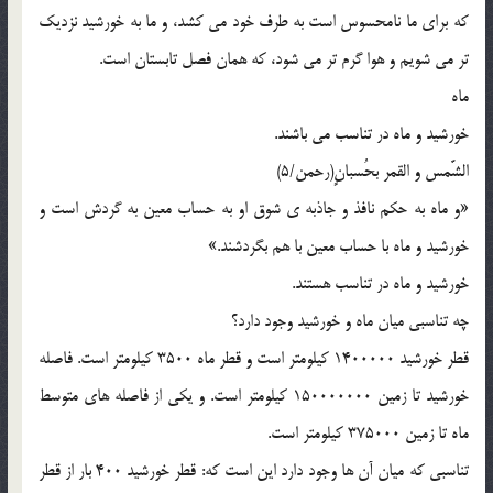
که براي ما نامحسوس است به طرف خود مي کشد، و ما به خورشيد نزديک
تر مي شويم و هوا گرم تر مي شود، که همان فصل تابستان است.
ماه
خورشيد و ماه در تناسب مي باشند.
الشَّمس و القمر بحُسبانٍ(رحمن/5)
«و ماه به حکم نافذ و جاذبه ي شوق او به حساب معين به گردش است و
خورشيد و ماه با حساب معين با هم بگردشند.»
خورشيد و ماه در تناسب هستند.
چه تناسبي ميان ماه و خورشيد وجود دارد؟
قطر خورشيد 1400000 کيلومتر است و قطر ماه 3500 کيلومتر است. فاصله
خورشيد تا زمين 150000000 کيلومتر است. و يکي از فاصله هاي متوسط
ماه تا زمين 375000 کيلومتر است.
تناسبي که ميان آن ها وجود دارد اين است که: قطر خورشيد 400 بار از قطر