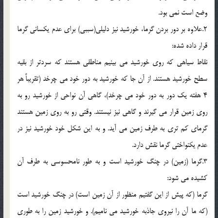
وضع است نمي بود.
2.علاوه بر دور بردن گرما، خورشيد نيز دليلي(سببي) براي عدم يکساني گرما
قرار داده شده:
نقاط سياهي که روي خورشيد مي بينيم مناطقي هستند که سردتر از بقيه
سطح خورشيد هستند. از آن جا که خورشيد به دور خود مي چرخد (تقريباً هر
4 هفته يک دور به دور خود مي چرخد)، گاهي آن نواحي از خورشيد رو به
روي زمين قرار مي گيرند و گاهي نيز نيستند. وقتي رو به روي زمين هستند
گرماي کم تري به طرف زمين مي آيد. و به اين شکل خود خورشيد نيز در
عدم يکنواختي گرما نقش دارد.
3.گرما (زمين) در چنگ خورشيد است و به طور نامحسوسي به طرف آن
کشيده مي شود:
گرما (که پيش از اين گفتيم منظور از آن زمين است) در چنگ خورشيد است
(که ما آن را نيروي جاذبه خورشيد مي ناميم). و خورشيد زمين را به طوري