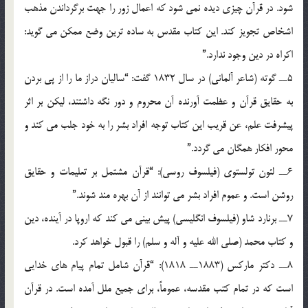
شود. در قرآن چيزي ديده نمي شود که اعمال زور را جهت برگرداندن مذهب
اشخاص تجويز کند. اين کتاب مقدس به ساده ترين وضع ممکن مي گويد:
اکراه در دين وجود ندارد.”
5ــ گوته (شاعر آلماني) در سال 1832 گفت: “ساليان دراز ما را از پي بردن
به حقايق قرآن و عظمت آورنده آن محروم و دور نگه داشتند، ليکن بر اثر
پيشرفت علم، عن قريب اين کتاب توجه افراد بشر را به خود جلب مي کند و
محور افکار همگان مي گردد.”
6ــ لئون تولستوي (فيلسوف روسي): “قرآن مشتمل بر تعليمات و حقايق
روشن است. و عموم افراد بشر مي توانند از آن بهره مند شوند.”
7ــ برنارد شاو (فيلسوف انگليسي) پيش بيني مي کند که اروپا در آينده، دين
و کتاب محمد (صلي الله عليه و آله و سلم) را قبول خواهد کرد.
8ــ دکتر مارکس (1883ــ 1818): “قرآن شامل تمام پيام هاي خدايي
است که در تمام کتب مقدسه، عموماً، براي جميع ملل آمده است. در قرآن