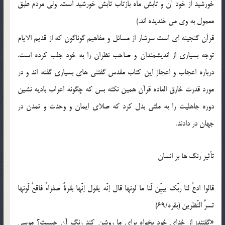
خورشيد از خود آن و تابش ماه بازتاب تابش خورشيد است. ولي مردم طبق
معمول به وي مي خنديده اند.)
قرآن گنجينه اي است سرشار از مسائل و مفاهيم گوناگون که از قديم الايام
توجه بسياري از انديشمندان و صاحب نظران را به خود جلب کرده است.
درباره اعجاب و اعجاز اين کتاب مقدس گفتني هاي بسياري گفته اند و در
مورد قدرت خارق العاده قرآن همين نکته بس که چگونه اعراب باديه نشين
دوره جاهليت را به ملتي بدل کرد که صلاي ايمان و وحدت و تمدن در
جهان در دادند.
تأثير رنگ ها بر انسان
قالوا ادعُ لنا ربَّک يبيِّن لَّنا ما لونها قال إنَّه يقول إنَّها بقرةٌ صفراءُ فاقعٌ لَّونها
تسرُّ النَّظرين (بقره/69)
«گفتند: از خداي خود بخواه براي ما روشن کند رنگ آن چيست؟ موسي