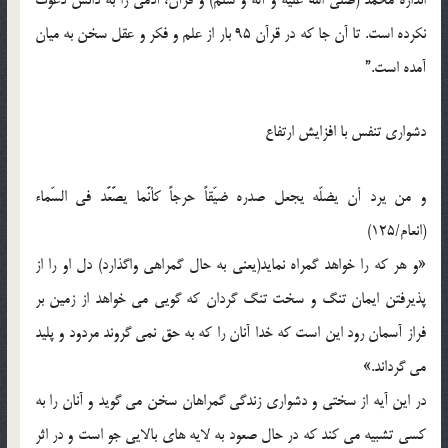
نکرده است. تا آن جا که در قرآن 95 بار از علم و فکر و عقل سخن به ميان
آمده است.”
دشواري تنفس با افزايش ارتفاع
و من يرد أن يضلّه يجعل صدره ضيّقاً حرجاً کأنَّما يصَّعَّد في السّماء
(انعام/125)
«و هر که را خواهد گمراه نمايد(يعني به حال گمراهي واگذارد) دل او را از
پذيرفتن ايمان تنگ و سخت تنگ گردان که گويي مي خواهد از زمين بر
فراز آسمان رود اين است که خدا آنان را که به حق نمي گروند مردود و پليد
مي گرداند.»
در اين آيه از سختي و دشواري زندگي گمراهان سخن مي گويد و آنان را به
کسي تشبيه مي کند که در حال صعود به لايه هاي بالايي جو است و در اثر