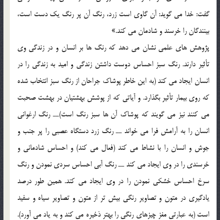
گفت: خدا مي گويد: آن گاوي است زرد، رنگ آن پر رنگ يک دست است،
بينندگان را خرسند و شادمان مي کند.»
پژوهش هاي علمي نشان مي دهد که رنگ ها بر انسان و در زندگي وي
تأثير دارند. رنگ سبز احساس دوست داشتن زندگي و اميد به زندگي را در
انسان ايجاد مي کند (به اين خاطر پوشاک جراحان از رنگ سبز انتخاب شده
که روي بيمار تأثير بگذارد. و آياتي که از پوشش بهشتيان در بهشت صحبت
مي کنند نيز مي گويند که پوشاک آن ها سبز رنگ است)ــ رنگ ارغواني
انسان را به آرامش فرا مي خواند ــ رنگ زرد دستگاه عصبي را پر جنب و
جوش و انسان را با نشاط مي کند (فعال مي کند) و احساس شادماني و
خرسندي را در وي ايجاد مي کند ــ رنگ آبي احساس سردي نمودن و رنگ
سرخ احساس خشکي نمودن را در وي ايجاد مي کند. همين طور درصد
يادگيري در متون و تصاوير رنگي بيش تر از متون و تصاوير سياه و سفيد
است (به عبارتي مغز چيزهاي رنگي را بهتر ذخيره مي کند و به ياد مي آورد).