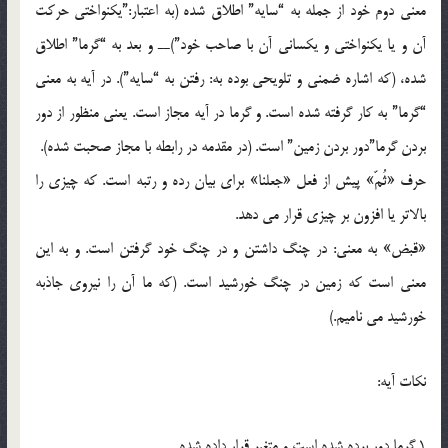
معني دوم خود از جمله به “سايه” اطلاق شده (به اعتبار:”يکنواختي حرکت
آن و يا يکنواختي و يکساني آن با صاحب خود”)ــ و بعد به “گرما” اطلاق
شده، (که اشاره ضمني و تلويحي بوده به: رفتن به “سايه”). در آيه به معني
“گرما” به کار گرفته شده است. و گرما در آيه مجاز است. يعني منظور از دور
بردن گرما”دور بردن زمين” است. (در مقدمه در رابطه با مجاز صحبت شده).
حرف «ثُمّ» پيش از فعل «جعلنا» براي بيان رده و رتبه است. که چيزي را
بالاتر يا افزون بر چيزي قرار مي دهد.
«قبض» به معني: در چنگ داشتن و در چنگ خود گرفتن است. و به اين
معني است که زمين در چنگ خورشيد است. (که ما آن را نيروي جاذبه
خورشيد مي ناميم.)
نکات آيه:
1.گرما دور برده شده است و متغير قرار داده شده.