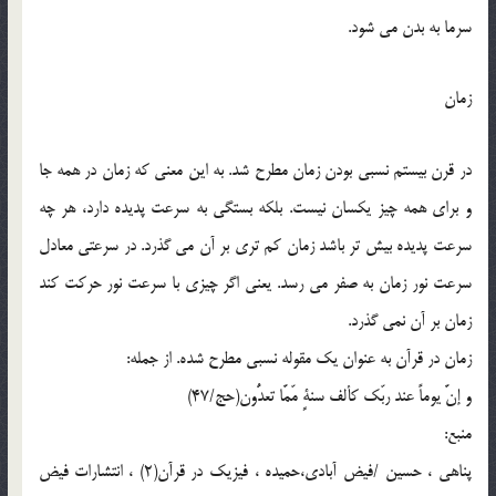
سرما به بدن مي شود.
زمان
در قرن بيستم نسبي بودن زمان مطرح شد. به اين معني که زمان در همه جا
و براي همه چيز يکسان نيست. بلکه بستگي به سرعت پديده دارد، هر چه
سرعت پديده بيش تر باشد زمان کم تري بر آن مي گذرد. در سرعتي معادل
سرعت نور زمان به صفر مي رسد. يعني اگر چيزي با سرعت نور حرکت کند
زمان بر آن نمي گذرد.
زمان در قرآن به عنوان يک مقوله نسبي مطرح شده. از جمله:
و إنَّ يوماً عند ربّک کألف سنةٍ مّمَّا تعدُّون(حج/47)
منبع:
پناهی ، حسین /فیض آبادی،حمیده ، فیزیک در قرآن(2) ، انتشارات فیض