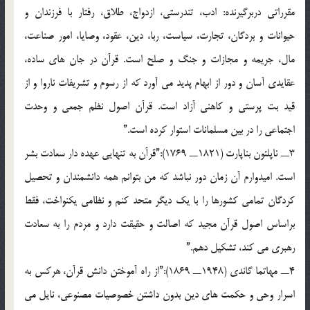
مقرراتي دربرگيرنده: ادب، تندرستي، ازدواج، طلاق، رفتار با فرزندان و
حيوانات و بردگان، تجارت، سياست، ربا، دين، عقود، وصايا، امور صناعت،
مال، جريمه و مجازات و جنگ و صلح است. قرآن در جان هاي ساده،
عقايدي آسان و دور از ابهام پديد مي آورد که از رسوم و تشريفات ناروا و از
قيد بت پرستي و کاهني آزاد است. قرآن اصول نظم جمعي و وحدت
اجتماعي را در بين مسلمانات استوار کرده است.”
3ــ ناپلئون بناپارت (1821ــ 1769):”قرآن به تنهايي عهده دار سعادت بشر
است. اميدوارم آن زمان دور نباشد که من بتوانم همه دانشمندان و تحصيل
کردگان تمامي کشورها را با يک ديگر متحد کنم و نظامي يکنواخت، فقط
براساس اصول قرآن مجيد که اصالت و حقيقت دارد و مردم را به سعادت
رهبري مي کند، تشکيل دهم.”
4ــ مهاتما گاندي (1948ــ 1869):”از راه آموختن دانش قرآن، هرکس به
اسرار وحي و حکمت هاي دين بدون داشتن خصوصيات مصنوعي، نايل مي