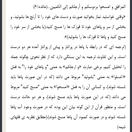
المرافق و امسحوا برءوسکم و أرجلکم إلي الکعبينِ…(مائده/6)
«وقتي خواستيد نماز بخوانيد صورت و دست هاي خود را تا آرنج ها بشوئيد، و
بخشي از سر و پاهاي خود تا قوزک ها را مسح کنيد.(يا بخشي از سر خود را
مسح کنيد و پاها تا قوزک ها را بشوئيد)».
(ترجمه اي که در رابطه با پاها در پرانتز و پيش از پرانتز آمده هر دو درست
است. و اين تفاوت ترجمه به اين بستگي دارد که از نظر نحوي چگونه جمله
را تحليل کنيم. برخي عبارت «و ارجلکم» به معني “و پاهاي خود را” به فعل
«اغسلوا» به معني “بشوئيد” مربوط مي دانند (که در اين صورت پاها بايد
شسته شوند)، و کساني آن را به فعل «امسحوا» به معني “مسح کنيد” مربوط
مي دانند (که در اين صورت پاها بايد مسح شوند). و هر دو حالت درست
است. و منظور قرآن از اين گونه بيان اين بوده که در صورت وجود آب پاها
شسته شوند و در صورت کمبود آن پاها مسح شوند).(مطابق نظريه ي فقهاي
شيعه)