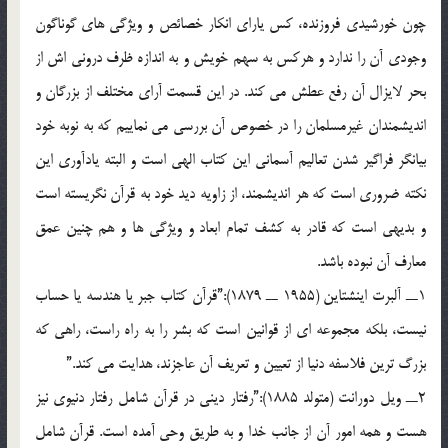
چون خورشيدي فروزنده، کس ياراي انکار خصائص و ويژگي هاي گوناگون
وجودي آن را ندارد و هرکس به سهم خويش و به اندازه ظرف دروني اش از
بحر لايزال آن رفع عطش مي کند. در اين قسمت آراي مختلف از بزرگان و
انديشمندان غيرمسلمان را در خصوص آن بررسي مي نماييم که به نوبه خود
بيانگر فراگير شدن تعاليم آسماني اين کتاب الهي است و البته يادآوري اين
نکته ضروري است که هر انديشمند، از زاويه ديد خود به قرآن نگريسته است
و بديهي است که قادر به کشف تمام ابعاد و ويژگي ها و هم چنين عمق
معارف آن نبوده باشد.
1ــ آلبرت اينشتاين (1955 ــ 1879):”قرآن کتاب جبر يا هندسه يا حساب
نيست، بلکه مجموعه اي از قوانين است که بشر را به راه راست، راهي که
بزرگ ترين فلاسفه دنيا از تعيين و تعريف آن عاجزند، هدايت مي کند.”
2ــ ويل دورانت (متولد 1885):”رفتار ديني در قرآن شامل رفتار دنيوي نيز
هست و همه امور آن از جانب خدا و به طريق وحي آمده است. قرآن شامل