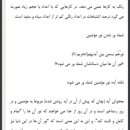
رنگ به کارها معني مي دهد، در کارهايي که با اعداد با حجم زياد صورت
مي گيرد درصد اشتباهات در اعداد رنگي کم تر از اعداد سياه و سفيد است.
شعله ور شدن نور مؤمنين
نورُهُم يسعي بين أيديهم(تحريم/8)
«نور آن ها ميان دستانشان شعله ور مي شود»!
نکته آيه: نور مؤمنين شعله ور مي شود:
محتواي آيه (چنان که پيش از آن در آيه روشن شده) مربوط به مؤمنين و در
روز رستاخير است و در آن روز از خدا مي خواهند که نور آن ها را “تمام و
کامل و ثابت کند”، و اين به اين معني است که “نور آن ها در اين دنيا نيز