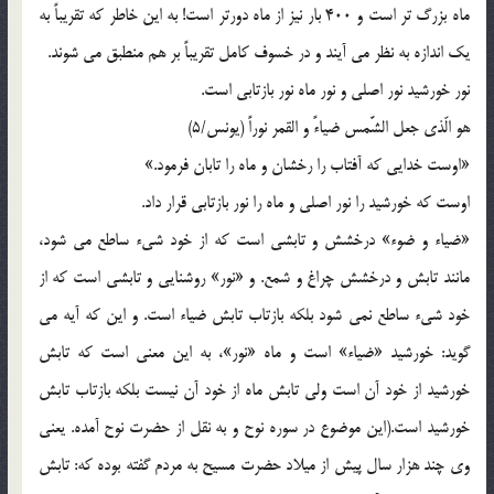
ماه بزرگ تر است و 400 بار نيز از ماه دورتر است! به اين خاطر که تقريباً به
يک اندازه به نظر مي آيند و در خسوف کامل تقريباً بر هم منطبق مي شوند.
نور خورشيد نور اصلي و نور ماه نور بازتابي است.
هو الّذي جعل الشَّمس ضياءً و القمر نوراً (يونس/5)
«اوست خدايي که آفتاب را رخشان و ماه را تابان فرمود.»
اوست که خورشيد را نور اصلي و ماه را نور بازتابي قرار داد.
«ضياء و ضوء» درخشش و تابشي است که از خود شيء ساطع مي شود،
مانند تابش و درخشش چراغ و شمع. و «نور» روشنايي و تابشي است که از
خود شيء ساطع نمي شود بلکه بازتاب تابش ضياء است. و اين که آيه مي
گويد: خورشيد «ضياء» است و ماه «نور»، به اين معني است که تابش
خورشيد از خود آن است ولي تابش ماه از خود آن نيست بلکه بازتاب تابش
خورشيد است.(اين موضوع در سوره نوح و به نقل از حضرت نوح آمده. يعني
وي چند هزار سال پيش از ميلاد حضرت مسيح به مردم گفته بوده که: تابش