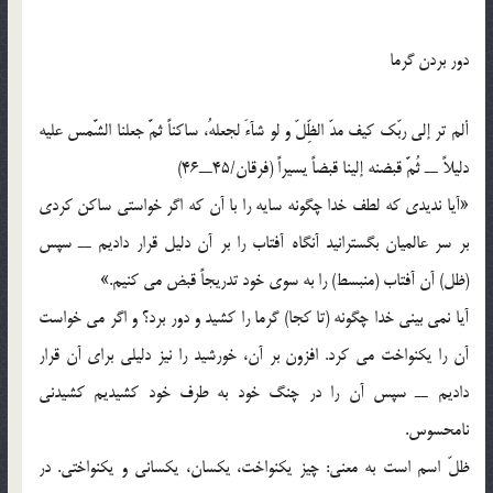
دور بردن گرما
ألم تر إلي ربّک کيف مدّ الظِّلّ و لو شآءَ لجعلهُ، ساکناً ثمَّ جعلنا الشَّمس عليه
دليلاً ــ ثُمَّ قبضنه إلينا قبضاً يسيراً (فرقان/45ــ46)
«آيا نديدي که لطف خدا چگونه سايه را با آن که اگر خواستي ساکن کردي
بر سر عالميان بگسترانيد آنگاه آفتاب را بر آن دليل قرار داديم ــ سپس
(ظل) آن آفتاب (منبسط) را به سوي خود تدريجاً قبض مي کنيم.»
آيا نمي بيني خدا چگونه (تا کجا) گرما را کشيد و دور برد؟ و اگر مي خواست
آن را يکنواخت مي کرد. افزون بر آن، خورشيد را نيز دليلي براي آن قرار
داديم ــ سپس آن را در چنگ خود به طرف خود کشيديم کشيدني
نامحسوس.
ظلّ اسم است به معني: چيز يکنواخت، يکسان، يکساني و يکنواختي. در