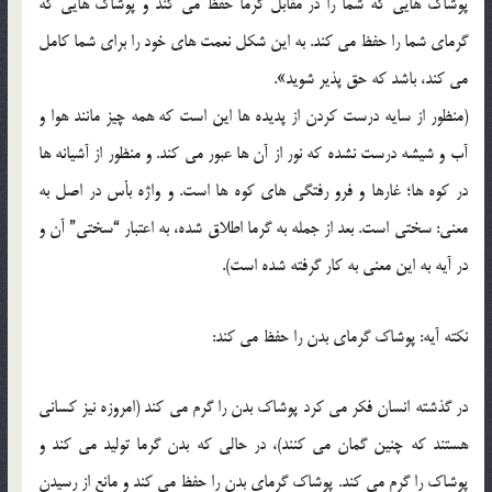
پوشاک هايي که شما را در مقابل گرما حفظ مي کند و پوشاک هايي که
گرماي شما را حفظ مي کند. به اين شکل نعمت هاي خود را براي شما کامل
مي کند، باشد که حق پذير شويد».
(منظور از سايه درست کردن از پديده ها اين است که همه چيز مانند هوا و
آب و شيشه درست نشده که نور از آن ها عبور مي کند. و منظور از آشيانه ها
در کوه ها؛ غارها و فرو رفتگي هاي کوه ها است. و واژه بأس در اصل به
معني: سختي است. بعد از جمله به گرما اطلاق شده، به اعتبار “سختي” آن و
در آيه به اين معني به کار گرفته شده است).
نکته آيه: پوشاک گرماي بدن را حفظ مي کند:
در گذشته انسان فکر مي کرد پوشاک بدن را گرم مي کند (امروزه نيز کساني
هستند که چنين گمان مي کنند)، در حالي که بدن گرما توليد مي کند و
پوشاک را گرم مي کند. پوشاک گرماي بدن را حفظ مي کند و مانع از رسيدن