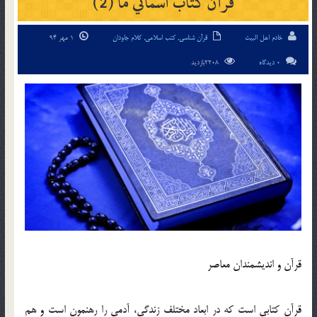
قرآن کتاب آسماني ما (2)
خادم اهل البیت
قرآن شناسی
,
کتب اسلامی
,
کلام جاودان
1 مهر 94
0 دیدگاه
2208بازدید
قرآن و انديشمندان معاصر
قرآن کتابي است که در ابعاد مختلف زندگي، آدمي را رهنمون است و هم