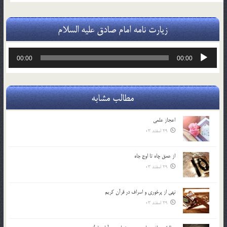
زیارت نامه امام صادق علیه السلام
پخش‌کننده
00:00
00:00
صوت
مطالب مشابه
اعجاز علمی
29 اسفند 03
از عمق چاه تا اوج جاه
29 اسفند 03
نهي از پرخوري و اسراف در قرآن کريم
29 اسفند 03