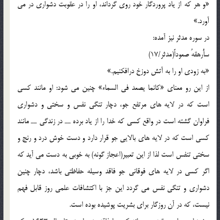
«و هر که از ياد پروردگار خود روي گرداند، او را در عقوبت دشواري در مي
آورد.»
در سوره مدثر نيز آمده:
سأُرهقهُ صعوداً(مدثر/17)
«به زودي او را به آتش دوزخ درافکنيم.»
از اين رو معناي «کانما يصعد في السماء» چنين مي شود: او مانند کسي
است که در لايه هاي مرتفع جو، دچار تنگي نفس و سختي و دشواري
فراوان گشته است در واقع کسي که خدا را از ياد برده ــ در زندگي ــ مانند
کسي است که در لايه هاي بالايي جو قرار دارد و دست خوش درد و رنج و
سختي تنفس است لذا از اين تعبير(اعجاز گونه) به خوبي به دست مي آيد که
اگر کسي در لايه هاي فوقاني جو فاقد وسيله حفاظتي باشد، دچار چنين
دشواري و تنگي نفس مي گردد اين جز با اکتشافات علمي روز قابل فهم
نيست، که در آن روزگار براي بشريت پوشيده بوده است.