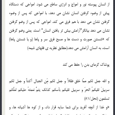
از انسان پيوسته نور و امواج و انرژي ساطع مي شود. امواجي که دستگاه
پيش از وضوء گرفتن انسان نشان مي دهد، با امواجي که پس از وضوء
گرفتن نشان مي دهد با هم فرق مي کند. امواجي که پس از وضو گرفتن
نشان مي دهد بيانگر”آرامش بيش تر يافتن انسان” است. يعني وضو گرفتن
که «شستن صورت و دست ها و مسح فرق سر و پاها (و يا شستن پاها)
است، به انسان آرامش مي دهد.(مطابق نظريه ي فقهاي شيعه)
پوشاک گرماي بدن را حفظ مي کند
و الله جعل لکم ممَّا خلق ظللاً و جعل لکم مِّن الجبال أکنناً و جعل لکم
سربيلَ تقيکمُ الحرّ و سربيل تقيکم بأسکم کذلک يتمُّ نعمتهُ عليکم لعلَّکم
تسلمون (نحل/81)
«و خدا از آنچه آفريد براي شما سايه قرار داد، و از کوه ها آشيانه ها، و