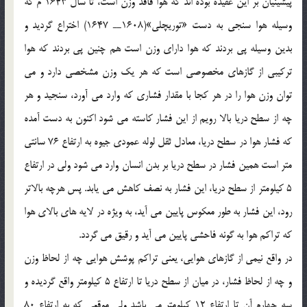
پيشينيان بر اين عقيده بوده اند که هوا فاقد وزن است، تا سال 1643 م که
وسيله هوا سنجي به دست «توريچلي»(1608ــ 1647) اختراع گرديد و
بدين وسيله پي بردند که هوا داراي وزن است هم چنين پي بردند که هوا
ترکيبي از گازهاي مخصوصي است که هر يک وزن مشخصي دارد و مي
توان وزن هوا را در هر کجا با مقدار فشاري که وارد مي آورد، سنجيد و هر
چه از سطح دريا بالا رويم از اين فشار کاسته مي شود اکنون به دست آمده
که فشار هوا در سطح دريا، معادل ثقل لوله عمودي جيوه به ارتفاع 76 سانتي
متر است همين فشار در سطح دريا بر بدن انسان وارد مي شود ولي در ارتفاع
5 کيلومتر از سطح دريا، اين فشار به نصف کاهش مي يابد. پس هرچه بالاتر
رود، اين فشار به طور معکوس پايين مي آيد، به ويژه در لايه هاي بالاي هوا
که تراکم هوا به گونه فاحشي پايين مي آيد و رقيق مي گردد.
در واقع نيمي از گازهاي هوايي، يعني تراکم پوشش هوايي چه از لحاظ وزن
و چه از لحاظ فشار، در ميان از سطح دريا تا ارتفاع 5 کيلومتر واقع گرديده و
سه چهارم آن تا ارتفاع 12 کيلومتر مي باشد ولي موقعي که به ارتفاع 80