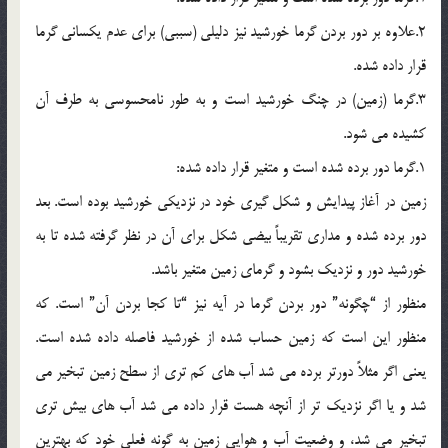
2.علاوه بر دور بردن گرما خورشيد نيز دليلي (سببي) براي عدم يکساني گرما
قرار داده شده.
3.گرما (زمين) در چنگ خورشيد است و به طور نامحسوسي به طرف آن
کشيده مي شود.
1.گرما دور برده شده است و متغير قرار داده شده:
زمين در آغاز پيدايش و شکل گيري خود در نزديکي خورشيد بوده است. بعد
دور برده شده و مداري تقريباً بيضي شکل براي آن در نظر گرفته شده تا به
خورشيد دور و نزديک بشود و گرماي زمين متغير باشد.
منظور از “چگونه” دور بردن گرما در آيه نيز “تا کجا بردن آن” است. که
منظور اين است که زمين حساب شده از خورشيد فاصله داده شده است.
يعني اگر مثلاً دورتر برده مي شد آب هاي کم تري از سطح زمين تبخير مي
شد و يا اگر نزديک تر از آنچه هست قرار داده مي شد آب هاي بيش تري
تبخير مي شد، و وضعيت آب و هوايي زمين به گونه فعلي خود که بهترين