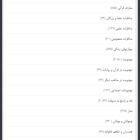
معارف قرآنی
(855)
مناظرات علما و بزرگان
(79)
مناظرات علمی
(139)
مناظرات معصومین
(60)
مهارتهای زندگی
(845)
مهدویت
(2,150)
مهدویت در قرآن و روایات
(47)
مهدویت در مذاهب دیگر
(36)
موضوعات اجتماعی
(122)
نقد و پاسخ به شبهات
(2,166)
نماز
(225)
نوجوانان و جوانان
(440)
همسران و تفاهم خانواده
(68)