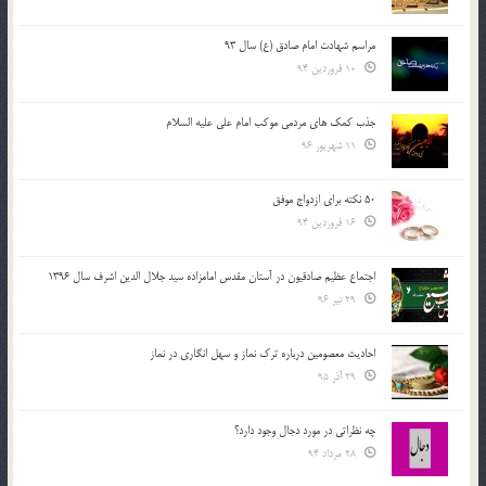
مراسم شهادت امام صادق (ع) سال 93
10 فروردین 94
جذب کمک های مردمی موکب امام علی علیه السلام
11 شهریور 96
50 نکته برای ازدواج موفق
16 فروردین 94
اجتماع عظیم صادقیون در آستان مقدس امامزاده سید جلال الدین اشرف سال 1396
29 تیر 96
احادیث معصومین درباره ترک نماز و سهل انگاری در نماز
29 آذر 95
چه نظراتی در مورد دجال وجود دارد؟
28 مرداد 94