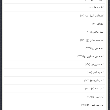
اطلاعیه ها
(26)
اعتقادات و اصول دین
(28)
اعتکاف
(43)
اعیاد اسلامی
(211)
امام جعفر صادق (ع)
(372)
امام حسن (ع)
(233)
امام حسن عسکری (ع)
(172)
امام حسین (ع)
(847)
امام رضا (ع)
(182)
امام زمان (عج)
(583)
امام سجاد (ع)
(227)
امام علی (ع)
(894)
امام علی النقی (ع)
(165)