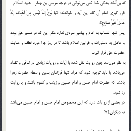
كه بي‎آنكه بندگي خدا كني مي‎تواني در درجه موسي بن جعفر ـ عليه السّلام ـ
قرار گيري امام آن گاه اين آيه را خواندند: «يا نُوحُ إِنَّهُ لَيْسَ مِنْ أَهْلِكَ إِنَّهُ
عَمَلٌ غَيْرُ صالِحٍ».
پس تنها انتساب به امام و پيامبر سودي ندارد مگر اين كه در مسير حق بوده
و عامل به دستورات و قوانين اسلام باشد تا در روز جزا مورد لطف و عنايت
حضرت حق قرار گيرد.
به نظر مي‎رسد چون روايت نقل شده با آيات و روايات زيادي در تنافي و تضاد
مي‎باشد يا بايد توجيه شود كه مراد تنها فرزندان بدون واسطه حضرت زهرا
باشند كه حضرت امام حسن و امام حسين و زينب و كلثوم باشند و يا روايت
رد شود.
در بعضي از روايات دارد كه اين مخصوص امام حسن و امام حسين مي‎باشد
نه ديگران.[7]
معرفي منابع جهت مطالعه بيشتر: