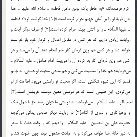
اكرم فرموده‎اند: «به خاطر پاك بودن دامن فاطمه ـ سلام الله عليها ـ خدا
بدن ذرية او را بر آتش جهنم حرام كرده است.»[1] خدا گوشت اولاد فاطمه
ـ عليها السّلام ـ را بر آتش جهنم حرام كرده است.[2] از طرف ديگر آيات و
روايات زيادي داريم كه هر كس در مقابل اعمال و كردار خود باز خواست
خواهد شد و هر كس هم وزن ذره‎اي كار خير انجام دهد آن را مي‎بيند و هر
كس هم وزن ذره‎اي كار بد كرده آن را مي‎بيند. امام صادق ـ عليه السّلام ـ
مي‎فرمايند: هم خدا را معصيت مي‎كني و هم مدعي محبت او هستي، به جانم
قسم كه اين شيوه شگفتي است، اگر محبت تو راستين مي‎بود اطاعت از او
مي‎كردي، اين طبيعي است كه هر دوستي مطيع دوست خويشتن است.[3]
امام باقر ـ عليه السّلام ـ مي‎فرمايند: به دوستي ما نتوان رسيد جز با عمل نيك
و پرهيزكاري و دوري از گناه.[4] در روايت ديگر طاوس يماني مي‎گويد:
حضرت علي بن الحسين ـ عليه السّلام ـ را ديدم كه از وقت عشاء تا سحر
به دور خانة خدا طواف مي‎كرد و به عبادت مشغول بود، چون خلوت شد و