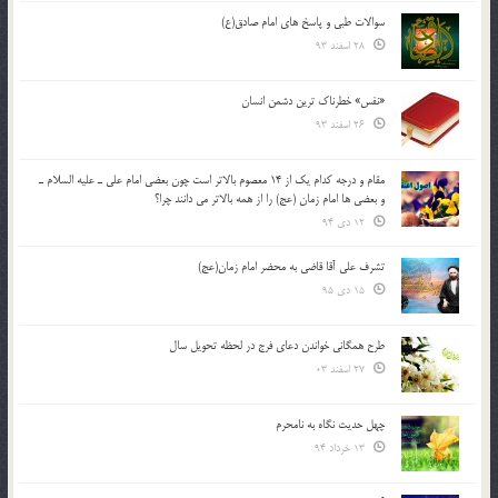
سوالات طبی و پاسخ های امام صادق(ع)
28 اسفند 93
«نفس» خطرناک ترین دشمن انسان
26 اسفند 93
مقام و درجه كدام يك از 14 معصوم بالاتر است چون بعضي امام علي ـ عليه السلام ـ
و بعضي ها امام زمان (عج) را از همه بالاتر مي دانند چرا؟
12 دی 94
تشرف علي آقا قاضي به محضر امام زمان(عج)
15 دی 95
طرح همگانی خواندن دعای فرج در لحظه تحویل سال
27 اسفند 03
چهل حدیث نگاه به نامحرم
13 خرداد 94