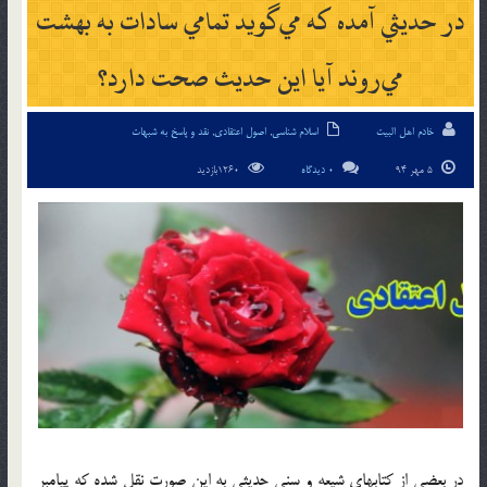
در حديثي آمده كه مي‎گويد تمامي سادات به بهشت
مي‎روند آيا اين حديث صحت دارد؟
خادم اهل البیت
اسلام شناسی
,
اصول اعتقادی
,
نقد و پاسخ به شبهات
5 مهر 94
0 دیدگاه
1260بازدید
در بعضي از كتابهاي شيعه و سني حديثي به اين صورت نقل شده كه پيامبر