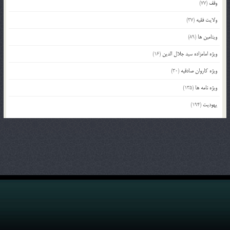
وقف
(77)
ولایت فقیه
(37)
ویتامین ها
(89)
ویژه امامزاده سید جلال الدین
(16)
ویژه کاروان صادقیه
(30)
ویژه نامه ها
(135)
یهودیت
(194)