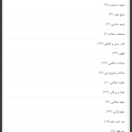
شهید دستغیب
(38)
شیخ مفید
(42)
شیعه شناسی
(69)
صحیفه سجادیه
(4)
طب سنتی و گیاهی
(147)
ظهور
(334)
عبادات اسلامی
(627)
عبادات و فروع دین
(34)
عقاید اسلامی
(70)
علما و بزرگان
(224)
علوم اسلامی
(43)
علوم قرآنی
(343)
عید غدیر خم
(185)
عید فطر
(35)