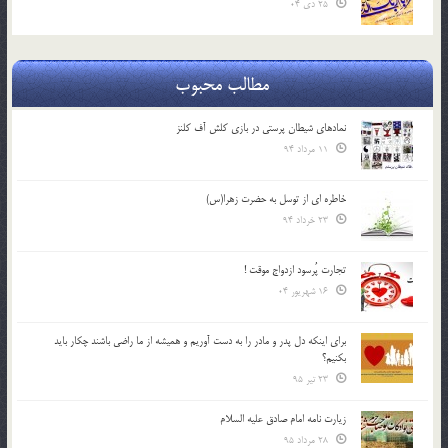
25 دی 04
مطالب محبوب
نمادهای شیطان پرستی در بازی کلش آف کلنز
11 مرداد 94
خاطره ای از توسل به حضرت زهرا(س)
23 خرداد 94
تجارت پُرسود ازدواج موقت !
16 شهریور 04
براي اينكه دل پدر و مادر را به دست آوريم و هميشه از ما راضي باشند چكار بايد
بكنيم؟
23 تیر 95
زیارت نامه امام صادق علیه السلام
28 مرداد 95