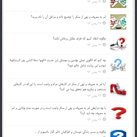
29 بهمن 96
امر به معروف و نهي از منكر را توضيح داده و مراحل آن را نام ببريد؟
29 بهمن 96
چگونه انتقاد كنيم كه طرف مقابل پرخاش نكند؟
29 بهمن 96
چه كنم كه الگوي عملي مؤمنين و مصداق بارز حديث «كونوا دعاة الناس بغير السنتكم»
شوم و اين روايت شامل حالم شود؟
29 بهمن 96
آيا امر به معروف و نهي از منكر در كارهاي حرام و واجب است، يا اين‌كه در كارهاي
مستحب و مكروه هم تحقق پيدا مي كند؟
29 بهمن 96
با چه شرايطي امر به معروف و نهي از منکر واجب است، و در صورت عدم توانايي بر امر
به معروف چه بايد کرد؟
29 بهمن 96
چگونه بر مسير زندگي دوستان و اطرافيان تاثير گذار باشيم و از …