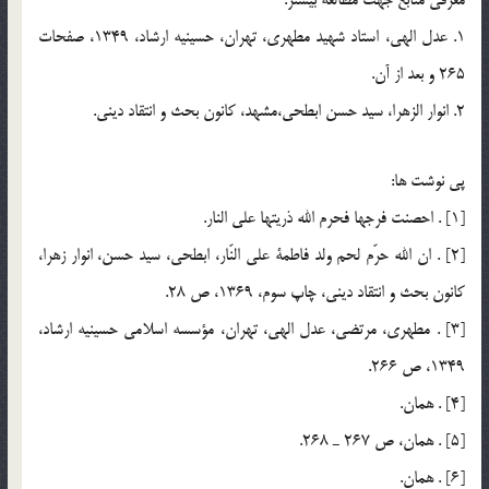
1. عدل الهي، استاد شهيد مطهري، تهران، حسينيه ارشاد، 1349، صفحات
265 و بعد از آن.
2. انوار الزهرا، سيد حسن ابطحي،‌مشهد، كانون بحث و انتقاد ديني.
پي نوشت ها:
[1] . احصنت فرجها فحرم الله ذريتها علي النار.
[2] . ان الله حرّم لحم ولد فاطمة علي النّار، ابطحي، سيد حسن، انوار زهرا،
كانون بحث و انتقاد ديني، چاپ سوم، 1369، ص 28.
[3] . مطهري، مرتضي، عدل الهي، تهران، مؤسسه اسلامي حسينيه ارشاد،
1349، ص 266.
[4] . همان.
[5] . همان، ص 267 ـ 268.
[6] . همان.