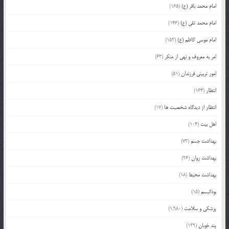
امام محمد باقر (ع)
(165)
امام محمد تقی (ع)
(146)
امام موسی کاظم (ع)
(152)
امر به معروف و نهی از منکر
(63)
امور تربیتی فرزندان
(51)
انتظار
(164)
انتظار از دیدگاه شخصیت ها
(17)
اهل بیت
(104)
بهداشت جسم
(73)
بهداشت روان
(26)
بهداشت محیط
(18)
بودائیسم
(15)
پزشکی و سلامت
(1,980)
پند خوبان
(129)