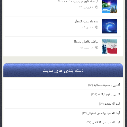
آیا جرقه ظهور در یمن زده شده است ؟!
8 فروردین 94
ویژه ماه شعبان المعظّم
28 دی 04
مواظب نگاهتان باشید!!!
18 اسفند 93
دسته بندی های سایت
آشنایی با صحیفه سجادیه
(56)
آشنایی با نهج البلاغه
(392)
آیت الله بهجت
(54)
آیت الله سید ابوالحسن اصفهانی
(43)
آیت الله سید علی آقا قاضی
(42)