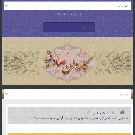
یکشنبه , 18 مرداد 1405
اسلام شناسی
در حديثي آمده كه مي‎گويد تمامي سادات به بهشت مي‎روند آيا اين حديث صحت دارد؟