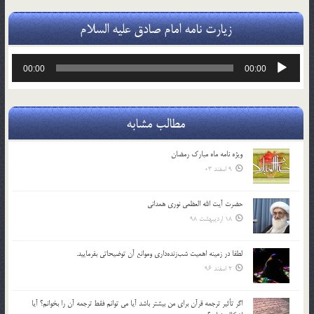
زیارت نامه امام صادق علیه السلام
پخش‌کننده
00:00
00:00
صوت
مطالب مشابه
ویژه نامه ماه مبارک رمضان
9 اسفند 03
حضرت آیت الله العظمی نوری همدانی
18 اردیبهشت 98
لطفا در زمينه اهميت شب‌زنده‌داري وموانع آن توضيحاتي بفرماييد.
2 اسفند 96
اگر تأثير ترجمه قرآن براي من بيشتر باشد آيا مي توانم فقط ترجمه آن را بخوانم؟ آيا