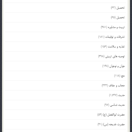
تحصیل
(62)
تحصیل
(65)
تربیت و مشاوره
(481)
تشرفات و توقیعات
(181)
تغذیه و سلامت
(156)
توصیه های تربیتی
(498)
جوان و نوجوان
(148)
حج
(118)
حجاب و عفاف
(333)
حدیث
(1,737)
حدیث شناسی
(97)
حضرت ابوالفضل (ع)
(54)
حضرت خدیجه (س)
(41)