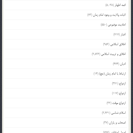
ائمه اطهار
(5,038)
اثبات ولایت و وجود امام زمان
(73)
احادیث موضوعی
(550)
اخبار
(717)
اخلاق اسلامی
(956)
اخلاق و تربیت اسلامی
(2,836)
ادیان
(474)
ارتباط با امام زمان (عج)
(14)
ازدواج
(371)
ازدواج
(117)
ازدواج موقت
(32)
اسلام شناسی
(2,661)
اصحاب و یاران
(37)
اصول اعتقادی
(777)