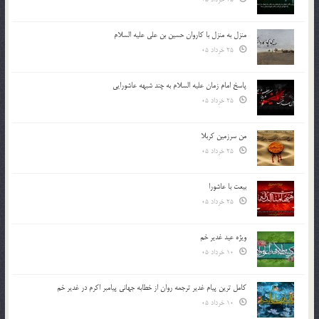
منزل به منزل با کاروان حسین بن علی علیه السلام
25 خرداد 05
پاسخ امام زمان علیه السلام به چند شبهه عاشورایی
25 خرداد 05
من سرزمین کربلا
25 خرداد 05
بیعت با عاشورا
25 خرداد 05
ویژه عید غدیر خم
10 خرداد 05
کامل ترین پیام غدیر ترجمه روان از خطابه جهانی پیامبر اکرم در غدیر خم
10 خرداد 05