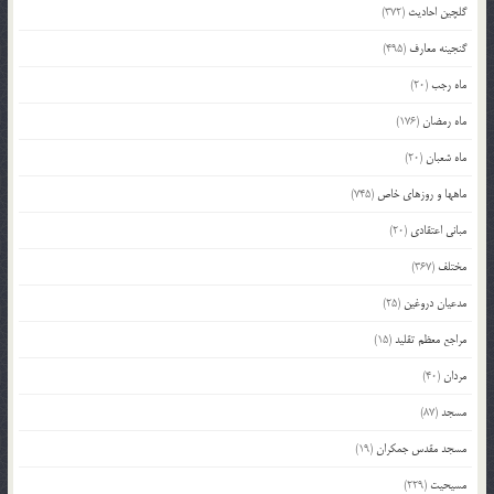
گلچین احادیث
(372)
گنجینه معارف
(495)
ماه رجب
(20)
ماه رمضان
(176)
ماه شعبان
(20)
ماهها و روزهای خاص
(745)
مبانی اعتقادی
(20)
مختلف
(367)
مدعیان دروغین
(25)
مراجع معظم تقلید
(15)
مردان
(40)
مسجد
(87)
مسجد مقدس جمکران
(19)
مسیحیت
(229)