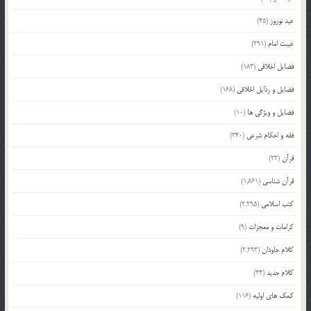
عید نوروز
(45)
غیبت امام
(291)
فضایل اخلاقی
(183)
فضایل و رذایل اخلاقی
(168)
فضایل و ویژگی ها
(10)
فقه و احکام شرعی
(340)
قرآن
(23)
قرآن شناسی
(1,861)
کتب اسلامی
(2,295)
کرامات و معجزات
(9)
کلام جاودان
(2,293)
کلام جدید
(34)
کمک های اولیه
(116)