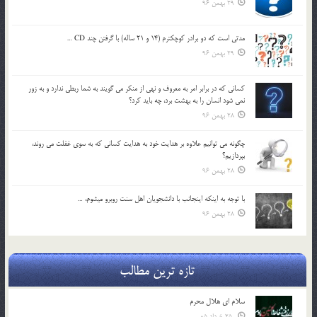
29 بهمن 96
مدتي است كه دو برادر كوچكترم (14 و 21 ساله) با گرفتن چند CD …
29 بهمن 96
كساني كه در برابر امر به معروف و نهي از منكر مي گويند به شما ربطي ندارد و به زور
نمي شود انسان را به بهشت برد، چه بايد كرد؟
28 بهمن 96
چگونه مي توانيم علاوه بر هدايت خود به هدايت كساني كه به سوي غفلت مي روند،
بپردازيم؟
28 بهمن 96
با توجه به اينكه اينجانب با دانشجويان اهل سنت روبرو مي‎شوم، …
28 بهمن 96
تازه ترین مطالب
سلام ای هلال محرم
25 خرداد 05