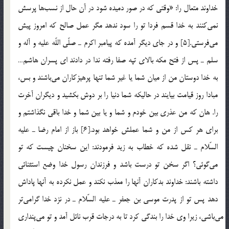
خداوند متعال را: «وقتي كه در صور دميده شود در آن حال از نسب‎ها پرسش
نمي‎كنند به خدا قسم فردا تو را سود ندهد مگر عمل صالح كه امروز پيش
مي‎فرستي.[5] و در جاي ديگر آمده كه پيامبر اكرم ـ صلّي اللّه عليه و آله و
سلم ـ پس از فتح مكه بالاي تپه صفا رفته ندا در دادند اي پسران هاشم…
به خدا دوستان من از ميان شما يا غير شما تنها پرهيزكاران مي‎باشند و بس،
مبادا روز قيامت بيايند در حاليكه شما دنيا را بر دوش بكشيد و ديگران آخرت
را. هان كه من عذري بين خودم و شما و يا بين شما و خدا باقي نگذاشتم و
براي هر كس از من و شما عملش خواهد بود.[6] باز از امام رضا ـ عليه
السّلام ـ نقل شده كه خطاب به زيد فرمودند: اين سخنان چيست كه تو
مي‎گوئي؟ اگر سخن تو درست باشد و فرزندان رسول خدا وضع استثنائي
داشته باشند: خداوند بدكاران آنها را معذب نكند و عمل نكرده به آنها پاداش
دهد پس تو از پدرت موسي بن جعفر ـ عليه السّلام ـ در نزد خدا گرامي‎تر
مي‎باشي، زيرا وي خدا را بندگي كرد تا به درجات قرب نائل آمد و تو مي‎پنداري