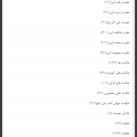
حضرت رقیه (س)
(13)
حضرت زینب (س)
(66)
حضرت علی اکبر (ع)
(23)
حضرت فاطمه (س)
(530)
حضرت محمد (ص)
(613)
حضرت معصومه (س)
(45)
حکایت ها
(2,244)
حکایت های آموزنده
(749)
حکایت های قرآنی
(107)
حکایت های معصومین
(838)
حکومت جهانی امام زمان (عج)
(24)
خاندان عصمت
(15)
خانواده
(227)
خانواده
(2,682)