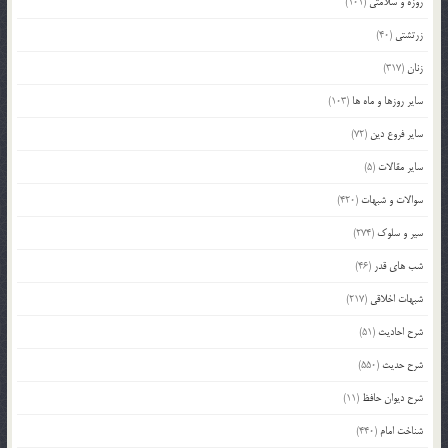
روزه و سلامتی
(101)
زرتشتی
(40)
زنان
(317)
سایر روزها و ماه ها
(103)
سایر فروع دین
(72)
سایر مقالات
(5)
سوالات و شبهات
(420)
سیر و سلوک
(274)
شب های قدر
(46)
شبهات اخلاقی
(217)
شرح احادیث
(51)
شرح حدیث
(550)
شرح دیوان حافظ
(11)
شناخت امام
(440)