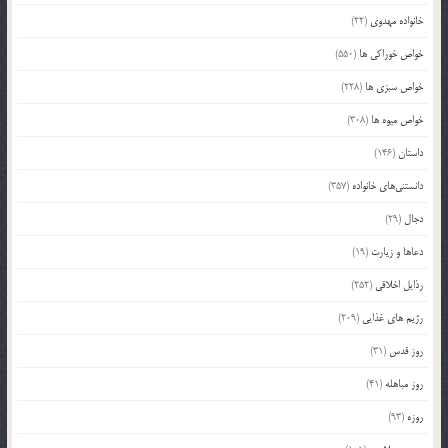
خانواده مهدوی
(22)
خواص خوراکی ها
(550)
خواص سبزی ها
(228)
خواص میوه ها
(308)
داستان
(146)
دانستنی‌های خانواده
(357)
دجال
(29)
دعاها و زیارت
(19)
رذایل اخلاقی
(252)
رژیم های غذایی
(209)
روز قدس
(31)
روز مباهله
(41)
روزه
(93)