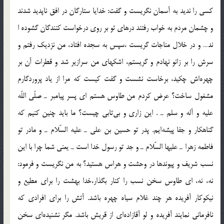
كسي را نديد به آسمان نگريست و گفت: خدايا ستارگان در افق ناپديد شدند
و چشمان مردم به خواب رفتند درهاي تو بر روي درخواست كنندگان گشوده ا
ند… و در خلال مناجات گريست ،سپس به سجده افتاد، من نزديك رفتم و
سرش را بر زانو نهادم و گريستم، اشكهاي من سرازير شد و قطرات آن بر
چهره‎اش چكيد، برخاست نشست و گفت كيست كه مرا از ياد پروردگارم
مشغول ساخت؟ عرض كردم من طاوس هستم اي پسر پيامبر ـ صلّي اللّه
عليه و آله و سلم ـ . اين زاري و بي‎تابي چيست؟ ما بايد چنين كنيم كه
گناهكار و جفا پيشه‎ايم. پدر تو حسين بن علي ـ عليه السّلام ـ و مادر تو
فاطمه زهرا ـ عليها السّلام ـ و جد تو رسول خدا است ـ يعني شما چرا با اين
نسب شريف و پيوندها در وحشت و هراس هستيد؟ به من نگريست و فرمود:
نه، نه، اي طاوس سخن نسب را كنار بگذار،‌خدا بهشت را براي مطيع و
نيكوكار آفريده هر چند غلام سياه چهره باشد. آتش را براي افرادي كه
نافرماني نمايند آفريده و لو آقازاده‎اي از قريش باشد. مگر نشنيده‎اي سخن