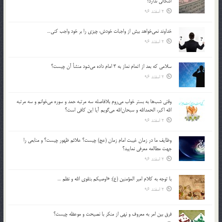
اشكالي ندارد؟
2 اسفند 96
خداوند نمي‌خواهد بيش از واجبات خودش، چيزي را بر خود واجب كني…
2 اسفند 96
سلامي كه بعد از اتمام نماز به 3 امام داده مي‌شود منشأ آن چيست؟
2 اسفند 96
وقتي شب‌ها به بستر خواب مي‌روم بلافاصله سه مرتبه حمد و سوره مي‌خوانم و سه مرتبه
الله اكبر، الحمدالله و سبحان‌الله مي‌گويم آيا اين كافي است؟
2 اسفند 96
وظايف ما در زمان غيبت امام زمان (عج) چيست؟ علائم ظهور چيست؟ و منابعي را
جهت مطالعه معرفي نماييد؟
2 اسفند 96
با توجه به كلام امير المؤمنين (ع): «اوصيكم بتقوي الله و نظم …
2 اسفند 96
فرق بين امر به معروف و نهي از منكر با نصيحت و موعظه چيست؟