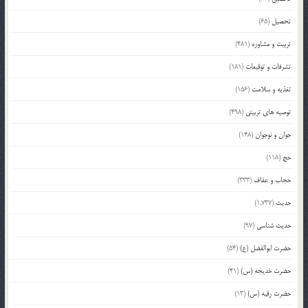
تحصیل
(65)
تربیت و مشاوره
(481)
تشرفات و توقیعات
(181)
تغذیه و سلامت
(156)
توصیه های تربیتی
(498)
جوان و نوجوان
(148)
حج
(118)
حجاب و عفاف
(333)
حدیث
(1,737)
حدیث شناسی
(97)
حضرت ابوالفضل (ع)
(54)
حضرت خدیجه (س)
(41)
حضرت رقیه (س)
(13)