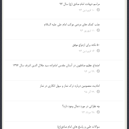
مراسم شهادت امام صادق (ع) سال 93
10 فروردین 94
جذب کمک های مردمی موکب امام علی علیه السلام
11 شهریور 96
50 نکته برای ازدواج موفق
16 فروردین 94
اجتماع عظیم صادقیون در آستان مقدس امامزاده سید جلال الدین اشرف سال 1396
29 تیر 96
احادیث معصومین درباره ترک نماز و سهل انگاری در نماز
29 آذر 95
چه نظراتی در مورد دجال وجود دارد؟
28 مرداد 94
سوالات طبی و پاسخ های امام صادق(ع)