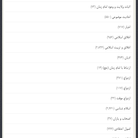
اثبات ولایت و وجود امام زمان
(73)
احادیث موضوعی
(550)
اخبار
(717)
اخلاق اسلامی
(956)
اخلاق و تربیت اسلامی
(2,836)
ادیان
(474)
ارتباط با امام زمان (عج)
(14)
ازدواج
(371)
ازدواج
(117)
ازدواج موقت
(32)
اسلام شناسی
(2,661)
اصحاب و یاران
(37)
اصول اعتقادی
(777)