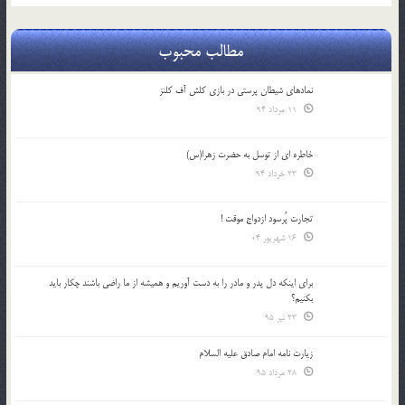
مطالب محبوب
نمادهای شیطان پرستی در بازی کلش آف کلنز
11 مرداد 94
خاطره ای از توسل به حضرت زهرا(س)
23 خرداد 94
تجارت پُرسود ازدواج موقت !
16 شهریور 04
براي اينكه دل پدر و مادر را به دست آوريم و هميشه از ما راضي باشند چكار بايد
بكنيم؟
23 تیر 95
زیارت نامه امام صادق علیه السلام
28 مرداد 95