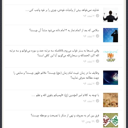
خداوند نمي‌خواهد بيش از واجبات خودش، چيزي را بر خود واجب كني…
2 اسفند 96
سلامي كه بعد از اتمام نماز به 3 امام داده مي‌شود منشأ آن چيست؟
2 اسفند 96
وقتي شب‌ها به بستر خواب مي‌روم بلافاصله سه مرتبه حمد و سوره مي‌خوانم و سه مرتبه
الله اكبر، الحمدالله و سبحان‌الله مي‌گويم آيا اين كافي است؟
2 اسفند 96
وظايف ما در زمان غيبت امام زمان (عج) چيست؟ علائم ظهور چيست؟ و منابعي را
جهت مطالعه معرفي نماييد؟
2 اسفند 96
با توجه به كلام امير المؤمنين (ع): «اوصيكم بتقوي الله و نظم …
2 اسفند 96
فرق بين امر به معروف و نهي از منكر با نصيحت و موعظه چيست؟
29 بهمن 96