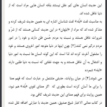
اين حديث انسان هاي كم عقل نيستند بلكه انسان هايي مراد است كه از
دنيا غافل شده اند.
به مناسبت لغت «بُله» لغت شناسان اشاره اي به همين حديث شريف كرده و
متذكر شده اند كه مراد از «ابلهان» در اين حديث كساني هستند كه از شرّ و
شرورات غافل هستند و نسبت به مردم حُسن ظن دارند و خود را در امور
مردم درگير نمي كنند.[3] چون اينها در دنيا متوجه امور اخروي هستند و خود
را مشغول آخرت كرده اند لذا است كه اين گونه انسان ها نسبت به امور دنيا
و اشتغال به آن غافل هستند و به جهت غفلتي كه نسبت به دنيا طلبي دارند
«ابله» شمرده
مي شوند.[4] در ميان روايات، حديثي مشتمل بر عبارت است که فهم معنا
را برای ما آسان کرده است بطوری که اگر معناي لغوي «بُله» هم نبود،
همين روايت براي فهم معناي اين حديث شريف كافي بود.
در كتاب معاني الاخبار شيخ صدوق، همين حديث با عبارتي اضافه نقل شده