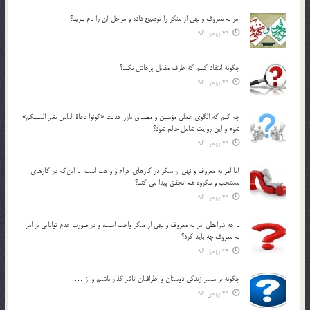
امر به معروف و نهي از منكر را توضيح داده و مراحل آن را نام ببريد؟
29 بهمن 96
چگونه انتقاد كنيم كه طرف مقابل پرخاش نكند؟
29 بهمن 96
چه كنم كه الگوي عملي مؤمنين و مصداق بارز حديث «كونوا دعاة الناس بغير السنتكم»
شوم و اين روايت شامل حالم شود؟
29 بهمن 96
آيا امر به معروف و نهي از منكر در كارهاي حرام و واجب است، يا اين‌كه در كارهاي
مستحب و مكروه هم تحقق پيدا مي كند؟
29 بهمن 96
با چه شرايطي امر به معروف و نهي از منکر واجب است، و در صورت عدم توانايي بر امر
به معروف چه بايد کرد؟
29 بهمن 96
چگونه بر مسير زندگي دوستان و اطرافيان تاثير گذار باشيم و از …
29 بهمن 96