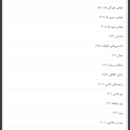
خواص خوراکی ها
(550)
خواص سبزی ها
(228)
خواص میوه ها
(308)
داستان
(146)
دانستنی‌های خانواده
(357)
دجال
(29)
دعاها و زیارت
(19)
رذایل اخلاقی
(252)
رژیم های غذایی
(209)
روز قدس
(31)
روز مباهله
(41)
روزه
(93)
روزه و سلامتی
(101)