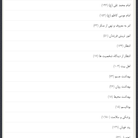
امام محمد تقی (ع)
(146)
امام موسی کاظم (ع)
(152)
امر به معروف و نهی از منکر
(63)
امور تربیتی فرزندان
(51)
انتظار
(164)
انتظار از دیدگاه شخصیت ها
(17)
اهل بیت
(104)
بهداشت جسم
(73)
بهداشت روان
(26)
بهداشت محیط
(18)
بودائیسم
(15)
پزشکی و سلامت
(1,980)
پند خوبان
(129)
تحصیل
(62)