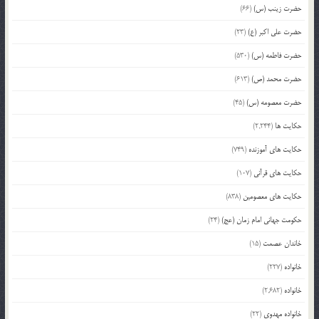
حضرت زینب (س)
(66)
حضرت علی اکبر (ع)
(23)
حضرت فاطمه (س)
(530)
حضرت محمد (ص)
(613)
حضرت معصومه (س)
(45)
حکایت ها
(2,244)
حکایت های آموزنده
(749)
حکایت های قرآنی
(107)
حکایت های معصومین
(838)
حکومت جهانی امام زمان (عج)
(24)
خاندان عصمت
(15)
خانواده
(227)
خانواده
(2,682)
خانواده مهدوی
(22)