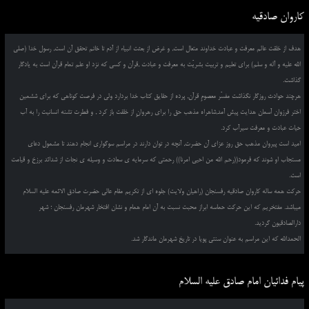
کاروان صادقیه
هدف از خلقت عالم معرفت و عبادت خداوند متعال است, و غرض از بعثت انبیاء از آدم تا خاتم تحقق آن است, رسول خدا (صلی
الله علیه و آله و سلم) برای تعلیم و تربیت بشریّت به معرفت و عبادت ,قرآن و کسی که نزد او علم تمام قرآن است به یادگار
گذاشت.
هرچند حوادث روزگار نگذاشت مفسّر معصومِ قرآن, پرده از حقایق کتاب خدا بردارد ولی در فرصت کوتاهی که برای ششمین
اختر فرزوان آسمان هدایت پیش آمد,شاهراه مذهب حق را برای رهروانِ از خلقت باز کرد , و فطرت تشنه انسانیت را به آب
حیات عبادت و معرفت سیرآب کرد.
امید است پیروان مذهب حق روز عزای آن حضرت, آنچه در توان دارند در مراسم سوگواری انجام دهند تا مشمول دعای
مستجاب او شوند که فرمود((رحم الله من احیی امرنا)) رحمتی که سرمایه ی سعادت و وسیله ی نجات از شدائد برزخ و قیامت
است.
حرکت همه ساله کاروان صادقیه رفسنجان (راهیان ولایت) جلوه ای از تکریم مقام عالی حضرت صادق الائمه علیه السلام
میباشد. مفتخریم که این حرکت حماسه ابراز محبت نسبت به آن امام همام و نشان افتخار شهرمان رفسنجان ؛ شهر
دارالصادقیون گردید.
الحمدالله که این مراسم به عنوان سنتی پویا در تاریخ شهرمان ماندگار شد.
پیام فدائیان امام صادق علیه السلام