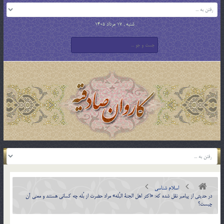
شنبه , 17 مرداد 1405
اسلام شناسی
در حديثي از پيامبر نقل شده كه: «اكثر اهل الجنة البُله» مراد حضرت از بُله چه كساني هستند و معني آن
چيست؟