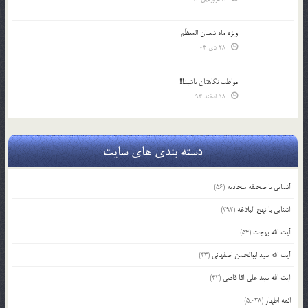
ویژه ماه شعبان المعظّم
28 دی 04
مواظب نگاهتان باشید!!!
18 اسفند 93
دسته بندی های سایت
آشنایی با صحیفه سجادیه
(56)
آشنایی با نهج البلاغه
(392)
آیت الله بهجت
(54)
آیت الله سید ابوالحسن اصفهانی
(43)
آیت الله سید علی آقا قاضی
(42)
ائمه اطهار
(5,038)