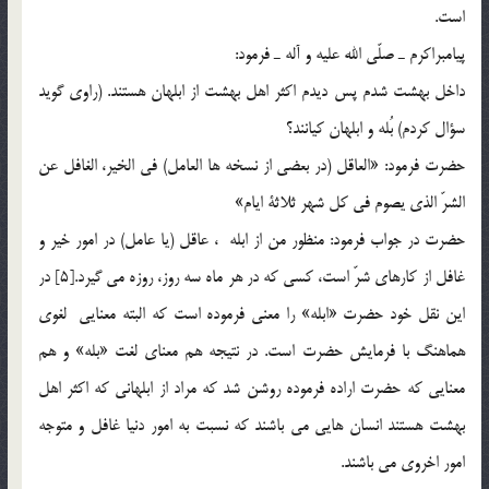
است.
پيامبراكرم ـ صلّي الله عليه و آله ـ فرمود:
داخل بهشت شدم پس ديدم اكثر اهل بهشت از ابلهان هستند. (راوي گويد
سؤال كردم) بُله و ابلهان كيانند؟
حضرت فرمود: «العاقل (در بعضي از نسخه ها العامل) في الخير، الغافل عن
الشرّ الذي يصوم في كل شهر ثلاثة ايام»
حضرت در جواب فرمود: منظور من از ابله ، عاقل (يا عامل) در امور خير و
غافل از كارهاي شرّ است، كسي كه در هر ماه سه روز، روزه مي گيرد.[5] در
اين نقل خود حضرت «ابله» را معني فرموده است كه البته معنايي لغوی
هماهنگ با فرمايش حضرت است. در نتيجه هم معناي لغت «بله» و هم
معنايي كه حضرت اراده فرموده روشن شد كه مراد از ابلهاني كه اكثر اهل
بهشت هستند انسان هايي مي باشند كه نسبت به امور دنيا غافل و متوجه
امور اخروي مي باشند.