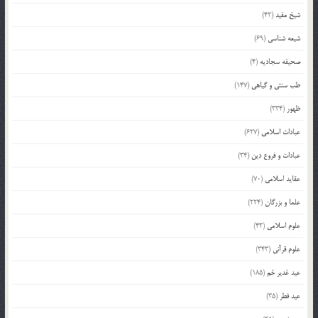
شیخ مفید
(42)
شیعه شناسی
(69)
صحیفه سجادیه
(4)
طب سنتی و گیاهی
(147)
ظهور
(334)
عبادات اسلامی
(627)
عبادات و فروع دین
(34)
عقاید اسلامی
(70)
علما و بزرگان
(224)
علوم اسلامی
(43)
علوم قرآنی
(343)
عید غدیر خم
(185)
عید فطر
(35)