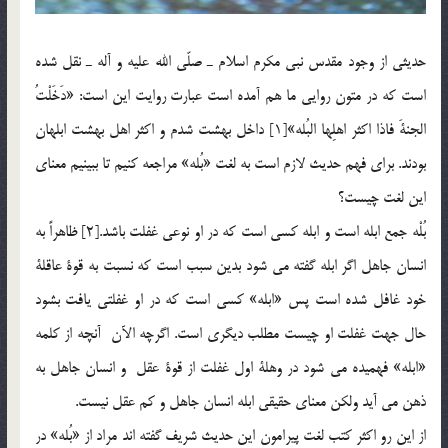
حديثي از وجود مقدس نبي مكرم اسلام ـ صلّي الله عليه و آله ـ نقل شده
است كه در متون روايي ما هم آمده است عبارت روايت اين است: «دَخَلْتُ
الجنةَ فاذا اكثر اهلِها البُله»[1] داخل بهشت شدم و اكثر اهل بهشت ابلهان
بودند. براي فهم حديث لازم است به لغت «بُله» مراجعه كنيم تا ببينيم معناي
اين لغت چيست؟
بُلْه جمع ابله است و ابله كسي است كه در او نوعي غفلت باشد.[2] ظاهراً به
انسان جاهل اگر ابله گفته مي شود بدين سبب است كه نسبت به قوة عاقلة
خود غافل شده است پس «ابله» كسي است كه در او غفلتي يافت بشود
حال جهت غفلت او چيست مطلب ديگري است. اگرچه الآن آنچه از کلمه
«ابله» فهميده مي شود در وهلة اول غفلت از قوة عقل و انسان جاهل به
ذهن مي آيد ولكن معناي حقيقي ابله انسان جاهل و كم عقل نيست.
از اين رو اكثر كتب لغت پيرامون اين حديث شريف گفته اند مراد از «بُله» در