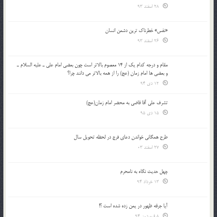
28 اسفند 93
«نفس» خطرناک ترین دشمن انسان
26 اسفند 93
مقام و درجه كدام يك از 14 معصوم بالاتر است چون بعضي امام علي ـ عليه السلام ـ
و بعضي ها امام زمان (عج) را از همه بالاتر مي دانند چرا؟
12 دی 94
تشرف علي آقا قاضي به محضر امام زمان(عج)
15 دی 95
طرح همگانی خواندن دعای فرج در لحظه تحویل سال
27 اسفند 03
چهل حدیث نگاه به نامحرم
13 خرداد 94
آیا جرقه ظهور در یمن زده شده است ؟!
8 فروردین 94