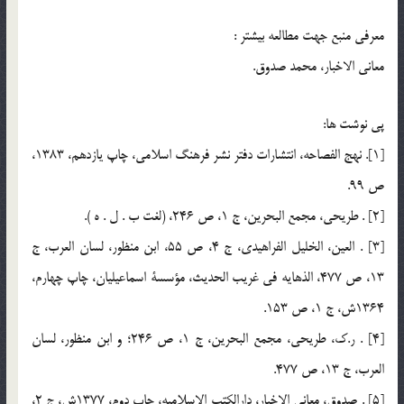
معرفي منبع جهت مطالعه بیشتر :
معانی الاخبار، محمد صدوق.
پي نوشت ها:
[1]. نهج الفصاحه، انتشارات دفتر نشر فرهنگ اسلامي، چاپ يازدهم، 1383،
ص 99.
[2] . طريحي، مجمع البحرين، ج 1، ص 246، (لغت ب . ل . ه ).
[3] . العين، الخليل الفراهيدي، ج 4، ص 55، ابن منظور، لسان العرب، ج
13، ص 477، الذهايه في غريب الحديث، مؤسسة اسماعيليان، چاپ چهارم،
1364ش، ج 1، ص 153.
[4] . ر.ك، طريحي، مجمع البحرين، ج 1، ص 246؛ و ابن منظور، لسان
العرب، ج 13، ص 477.
[5] . صدوق، معاني الاخبار، دارالكتب الاسلاميه، چاپ دوم، 1377ش، ج 2،