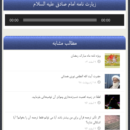
زیارت نامه امام صادق علیه السلام
پخش‌کننده
00:00
00:00
صوت
مطالب مشابه
ویژه نامه ماه مبارک رمضان
9 اسفند 03
حضرت آیت الله العظمی نوری همدانی
18 اردیبهشت 98
لطفا در زمينه اهميت شب‌زنده‌داري وموانع آن توضيحاتي بفرماييد.
2 اسفند 96
اگر تأثير ترجمه قرآن براي من بيشتر باشد آيا مي توانم فقط ترجمه آن را بخوانم؟ آيا
اشكالي ندارد؟
2 اسفند 96