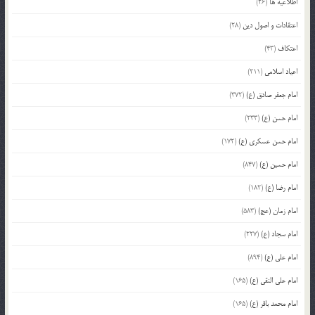
اطلاعیه ها
(26)
اعتقادات و اصول دین
(28)
اعتکاف
(43)
اعیاد اسلامی
(211)
امام جعفر صادق (ع)
(372)
امام حسن (ع)
(233)
امام حسن عسکری (ع)
(172)
امام حسین (ع)
(847)
امام رضا (ع)
(182)
امام زمان (عج)
(583)
امام سجاد (ع)
(227)
امام علی (ع)
(894)
امام علی النقی (ع)
(165)
امام محمد باقر (ع)
(165)