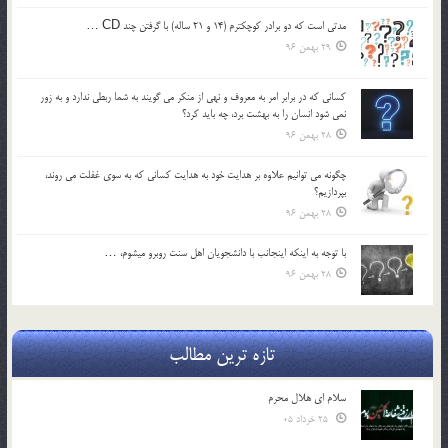
مدتي است كه دو برادر كوچكترم (14 و 21 ساله) با گرفتن چند CD …
29 بهمن 96
كساني كه در برابر امر به معروف و نهي از منكر مي گويند به شما ربطي ندارد و به زور
نمي شود انسان را به بهشت برد، چه بايد كرد؟
28 بهمن 96
چگونه مي توانيم علاوه بر هدايت خود به هدايت كساني كه به سوي غفلت مي روند،
بپردازيم؟
28 بهمن 96
با توجه به اينكه اينجانب با دانشجويان اهل سنت روبرو مي‎شوم، …
28 بهمن 96
تازه ترین مطالب
سلام ای هلال محرم
25 خرداد 05