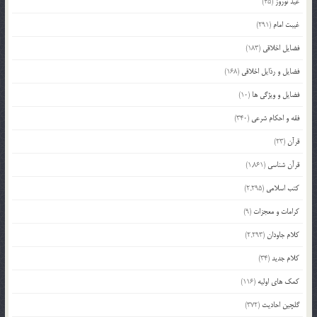
عید نوروز
(45)
غیبت امام
(291)
فضایل اخلاقی
(183)
فضایل و رذایل اخلاقی
(168)
فضایل و ویژگی ها
(10)
فقه و احکام شرعی
(340)
قرآن
(23)
قرآن شناسی
(1,861)
کتب اسلامی
(2,295)
کرامات و معجزات
(9)
کلام جاودان
(2,293)
کلام جدید
(34)
کمک های اولیه
(116)
گلچین احادیث
(372)