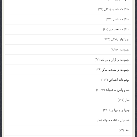
مناظرات علما و بزرگان
(79)
مناظرات علمی
(139)
مناظرات معصومین
(60)
مهارتهای زندگی
(845)
مهدویت
(2,150)
مهدویت در قرآن و روایات
(47)
مهدویت در مذاهب دیگر
(36)
موضوعات اجتماعی
(122)
نقد و پاسخ به شبهات
(2,166)
نماز
(225)
نوجوانان و جوانان
(440)
همسران و تفاهم خانواده
(68)
وقف
(77)