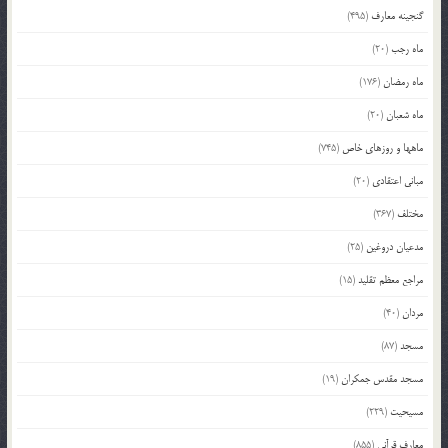
گنجینه معارف
(495)
ماه رجب
(20)
ماه رمضان
(176)
ماه شعبان
(20)
ماهها و روزهای خاص
(745)
مبانی اعتقادی
(20)
مختلف
(367)
مدعیان دروغین
(25)
مراجع معظم تقلید
(15)
مردان
(40)
مسجد
(87)
مسجد مقدس جمکران
(19)
مسیحیت
(229)
معارف قرآنی
(855)