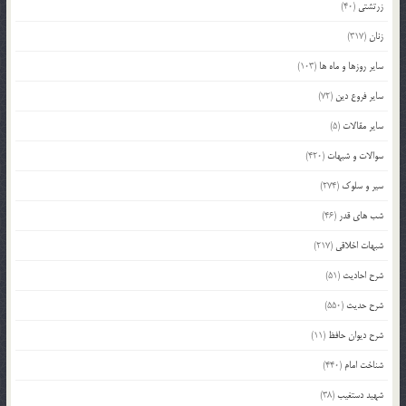
زرتشتی
(40)
زنان
(317)
سایر روزها و ماه ها
(103)
سایر فروع دین
(72)
سایر مقالات
(5)
سوالات و شبهات
(420)
سیر و سلوک
(274)
شب های قدر
(46)
شبهات اخلاقی
(217)
شرح احادیث
(51)
شرح حدیث
(550)
شرح دیوان حافظ
(11)
شناخت امام
(440)
شهید دستغیب
(38)