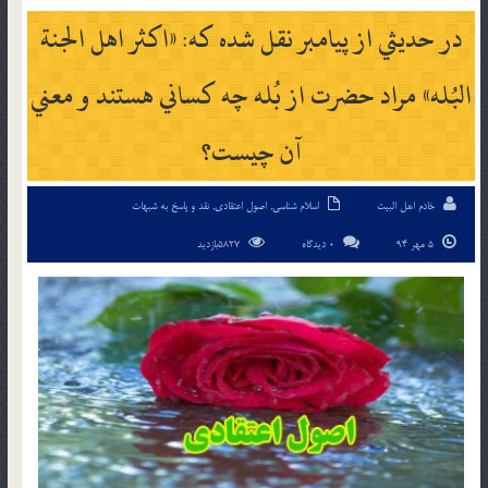
در حديثي از پيامبر نقل شده كه: «اكثر اهل الجنة
البُله» مراد حضرت از بُله چه كساني هستند و معني
آن چيست؟
خادم اهل البیت
اسلام شناسی
,
اصول اعتقادی
,
نقد و پاسخ به شبهات
5 مهر 94
0 دیدگاه
5827بازدید