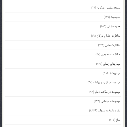
مسجد مقدس جمکران
(19)
مسیحیت
(229)
معارف قرآنی
(855)
مناظرات علما و بزرگان
(79)
مناظرات علمی
(139)
مناظرات معصومین
(60)
مهارتهای زندگی
(845)
مهدویت
(2,150)
مهدویت در قرآن و روایات
(47)
مهدویت در مذاهب دیگر
(36)
موضوعات اجتماعی
(122)
نقد و پاسخ به شبهات
(2,166)
نماز
(225)