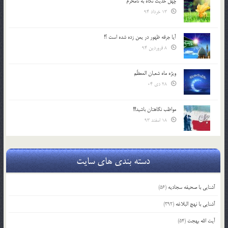
چهل حدیث نگاه به نامحرم
13 خرداد 94
آیا جرقه ظهور در یمن زده شده است ؟!
8 فروردین 94
ویژه ماه شعبان المعظّم
28 دی 04
مواظب نگاهتان باشید!!!
18 اسفند 93
دسته بندی های سایت
آشنایی با صحیفه سجادیه
(56)
آشنایی با نهج البلاغه
(392)
آیت الله بهجت
(54)