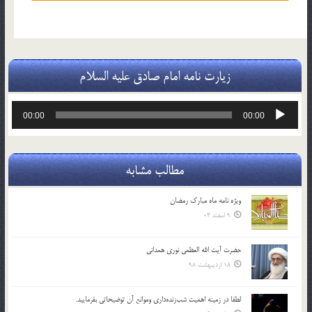
زیارت نامه امام صادق علیه السلام
پخش‌کننده
00:00
00:00
صوت
مطالب مشابه
ویژه نامه ماه مبارک رمضان
9 اسفند 03
حضرت آیت الله العظمی نوری همدانی
18 اردیبهشت 98
لطفا در زمينه اهميت شب‌زنده‌داري وموانع آن توضيحاتي بفرماييد.