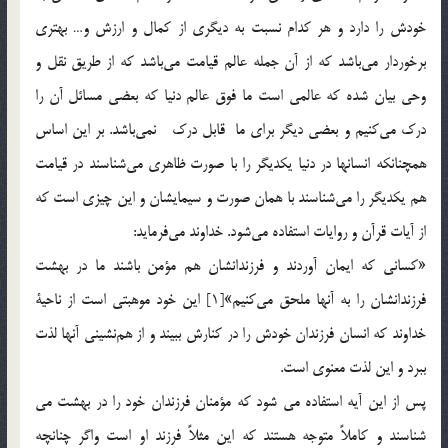
خودش را دارد و هر كدام نسبت به ديگري از كمال و ارزش و… بهتري
برخوردار مي‌باشد كه از آن جمله عالم قيامت مي‌باشد كه از طريق نقل و
وحي بيان شده كه عالمي است ما فوق عالم دنيا كه بعضي مسائل آن را
درك مي‌كنيم و بعضي ديگر برای ما قابل درك نمي‌باشد. بر اين اساس
همچنانكه انسانها در دنيا يكديگر را با صورت ظاهري مي‌شناسند در قيامت
هم يكديگر را مي‌شناسند با همان صورت و سيمايشان و اين چيزي است كه
از آيات قرآن و روايات استفاده مي‌شود. خداوند مي‌فرمايد:
«كساني كه ايمان آوردند و فرزندانشان هم مؤمن باشند ما در بهشت
فرزندانشان را به آنها ملحق مي‌كنيم»[1] اين خود موهبتي است از ناحية
خداوند كه انسان فرزندان خودش را در كنارش ببيند و از هم‌نشيني آنها لذت
ببرد و اين لذت معنوي است.
پس از اين آيه استفاده مي شود که مؤمنان فرزندان خود را در بهشت مي
شناسند و كاملاً متوجه هستند كه اين مثلاً فرزند او است واگر چنانچه