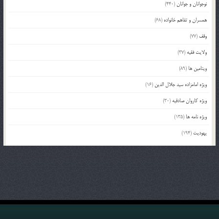
نوجوانان و جوانان
(440)
همسران و تفاهم خانواده
(68)
وقف
(77)
ولایت فقیه
(37)
ویتامین ها
(89)
ویژه امامزاده سید جلال الدین
(16)
ویژه کاروان صادقیه
(30)
ویژه نامه ها
(135)
یهودیت
(194)