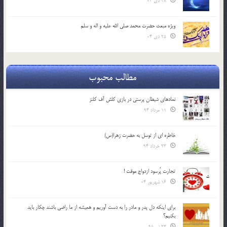
28 دی 04
ویژه مبعث حضرت محمد صلی الله علیه و اله و سلم
25 دی 04
مطالب محبوب
نمادهای شیطان پرستی در بازی کلش آف کلنز
11 مرداد 94
خاطره ای از توسل به حضرت زهرا(س)
23 خرداد 94
تجارت پُرسود ازدواج موقت !
16 شهریور 04
براي اينكه دل پدر و مادر را به دست آوريم و هميشه از ما راضي باشند چكار بايد
بكنيم؟
23 تیر 95