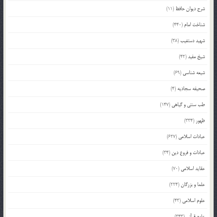
شرح دیوان حافظ
(11)
شناخت امام
(440)
شهید دستغیب
(38)
شیخ مفید
(42)
شیعه شناسی
(69)
صحیفه سجادیه
(4)
طب سنتی و گیاهی
(147)
ظهور
(334)
عبادات اسلامی
(627)
عبادات و فروع دین
(34)
عقاید اسلامی
(70)
علما و بزرگان
(224)
علوم اسلامی
(43)
علوم قرآنی
(343)