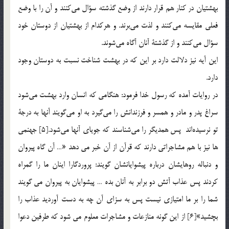
بهشتيان در كنار هم قرار دارند از وضع گذشته سؤال مي‌كنند و آن را با وضع
فعلي مقايسه مي‌كنند و لذت مي‌برند. و هركدام از بهشتيان از دوستان خود
سؤال مي‌كنند و از گذشتة آنان آگاه مي‌شوند.
اين آيه نيز دلالت دارد بر اين که در بهشت شناخت نسبت به دوستان وجود
دارد.
در روايات آمده كه رسول خدا فرمود: هنگامي كه انسان وارد بهشت مي‌شود
سراغ پدر و مادر و همسر و فرزندانش را مي‌گيرد به او مي‌گويند آنها به درجة
تو نرسيده‌اند پس همديگر را مي‌شناسند كه جوياي آنها مي‌شود.[5] جهنمي
ها نيز با هم مشاجراتي دارند که قرآن از آن خبر مي دهد «… آن گاه پيروان
و دنباله روهايشان درباره پيشوايانشان گويند: پروردگارا اينان ما را گمراه
کردند پس عذاب آتش دو برابر به آنان بده … پيشوايان به پيروان مي گويند
شما را بر ما امتيازي نيست پس به سزاي آن چه به دست آورديد عذاب را
بچشيد»[6] از اين گونه منازعات و مشاجرات معلوم مي شود که طرفين دعوا