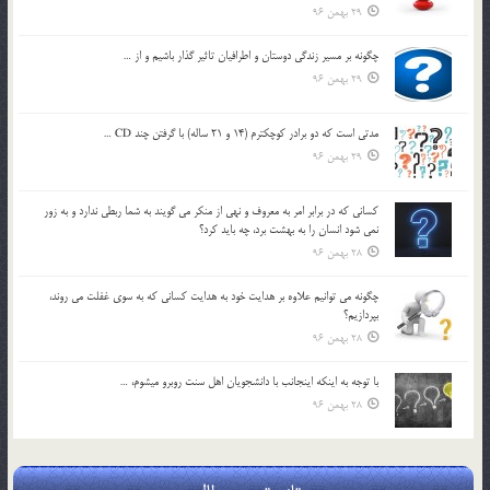
29 بهمن 96
چگونه بر مسير زندگي دوستان و اطرافيان تاثير گذار باشيم و از …
29 بهمن 96
مدتي است كه دو برادر كوچكترم (14 و 21 ساله) با گرفتن چند CD …
29 بهمن 96
كساني كه در برابر امر به معروف و نهي از منكر مي گويند به شما ربطي ندارد و به زور
نمي شود انسان را به بهشت برد، چه بايد كرد؟
28 بهمن 96
چگونه مي توانيم علاوه بر هدايت خود به هدايت كساني كه به سوي غفلت مي روند،
بپردازيم؟
28 بهمن 96
با توجه به اينكه اينجانب با دانشجويان اهل سنت روبرو مي‎شوم، …
28 بهمن 96