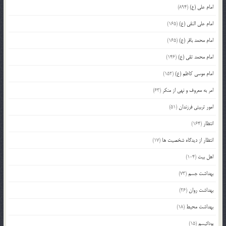
امام علی (ع)
(894)
امام علی النقی (ع)
(165)
امام محمد باقر (ع)
(165)
امام محمد تقی (ع)
(146)
امام موسی کاظم (ع)
(152)
امر به معروف و نهی از منکر
(63)
امور تربیتی فرزندان
(51)
انتظار
(164)
انتظار از دیدگاه شخصیت ها
(17)
اهل بیت
(104)
بهداشت جسم
(73)
بهداشت روان
(26)
بهداشت محیط
(18)
بودائیسم
(15)