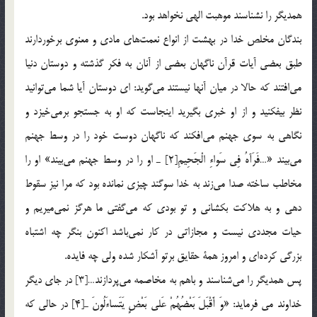
همديگر را نشناسند موهبت الهي نخواهد بود.
بندگان مخلص خدا در بهشت از انواع نعمت‌هاي مادي و معنوي برخوردارند
طبق بعضي آيات قرآن ناگهان بعضي از آنان به فكر گذشته و دوستان دنيا
مي‌افتند كه حالا در ميان آنها نيستند مي‌گويد: اي دوستان آيا شما مي‌توانيد
نظر بيفكنيد و از او خبري بگيريد اينجاست كه او به جستجو برمي‌خيزد و
نگاهي به سوي جهنم مي‌افكند كه ناگهان دوست خود را در وسط جهنم
مي‌بيند «…فَرَآهُ فِي سَواءِ الْجَحِيمِ[2] ـ او را در وسط جهنم مي‌بيند» او را
مخاطب ساخته صدا مي‌زند به خدا سوگند چيزي نمانده بود كه مرا نيز سقوط
دهي و به هلاكت بكشاني و تو بودي كه مي‌گفتي ما هرگز نمي‌ميريم و
حيات مجددي نيست و مجازاتي در كار نمي‌باشد اكنون بنگر چه اشتباه
بزرگي كرده‌اي و امروز همة حقايق برتو آشكار شده ولي چه فايده.
پس همديگر را مي‌شناسند و باهم به مخاصمه مي‌پردازند…[3] در جاي ديگر
خداوند مي فرمايد: «وَ أَقْبَلَ بَعْضُهُمْ عَلى بَعْضٍ يَتَساءَلُونَ ـ[4] در حالي كه