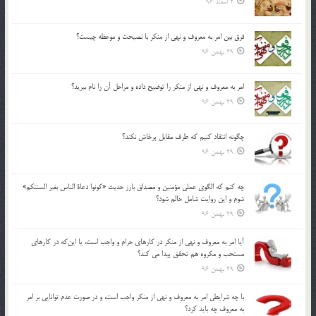
2 اسفند 96
فرق بين امر به معروف و نهي از منكر با نصيحت و موعظه چيست؟
29 بهمن 96
امر به معروف و نهي از منكر را توضيح داده و مراحل آن را نام ببريد؟
29 بهمن 96
چگونه انتقاد كنيم كه طرف مقابل پرخاش نكند؟
29 بهمن 96
چه كنم كه الگوي عملي مؤمنين و مصداق بارز حديث «كونوا دعاة الناس بغير السنتكم»
شوم و اين روايت شامل حالم شود؟
29 بهمن 96
آيا امر به معروف و نهي از منكر در كارهاي حرام و واجب است، يا اين‌كه در كارهاي
مستحب و مكروه هم تحقق پيدا مي كند؟
29 بهمن 96
با چه شرايطي امر به معروف و نهي از منکر واجب است، و در صورت عدم توانايي بر امر
به معروف چه بايد کرد؟