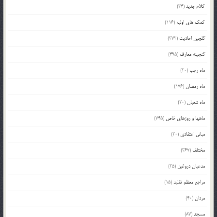
کلام جدید
(34)
کمک های اولیه
(116)
گلچین احادیث
(372)
گنجینه معارف
(495)
ماه رجب
(20)
ماه رمضان
(176)
ماه شعبان
(20)
ماهها و روزهای خاص
(745)
مبانی اعتقادی
(20)
مختلف
(367)
مدعیان دروغین
(25)
مراجع معظم تقلید
(15)
مردان
(40)
مسجد
(87)