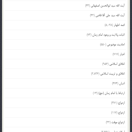
آیت الله سید ابوالحسن اصفهانی
(43)
آیت الله سید علی آقا قاضی
(42)
ائمه اطهار
(5,038)
اثبات ولایت و وجود امام زمان
(73)
احادیث موضوعی
(550)
اخبار
(717)
اخلاق اسلامی
(956)
اخلاق و تربیت اسلامی
(2,836)
ادیان
(474)
ارتباط با امام زمان (عج)
(14)
ازدواج
(371)
ازدواج
(117)
ازدواج موقت
(32)
اسلام شناسی
(2,661)