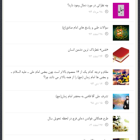
چه نظراتی در مورد دجال وجود دارد؟
28 مرداد 94
سوالات طبی و پاسخ های امام صادق(ع)
28 اسفند 93
«نفس» خطرناک ترین دشمن انسان
26 اسفند 93
مقام و درجه كدام يك از 14 معصوم بالاتر است چون بعضي امام علي ـ عليه السلام ـ
و بعضي ها امام زمان (عج) را از همه بالاتر مي دانند چرا؟
12 دی 94
تشرف علي آقا قاضي به محضر امام زمان(عج)
15 دی 95
طرح همگانی خواندن دعای فرج در لحظه تحویل سال
27 اسفند 03