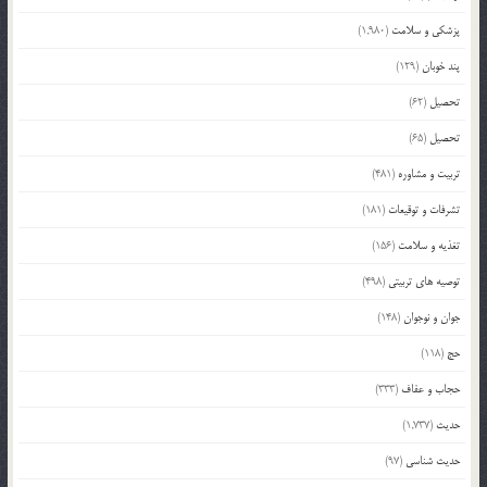
پزشکی و سلامت
(1,980)
پند خوبان
(129)
تحصیل
(62)
تحصیل
(65)
تربیت و مشاوره
(481)
تشرفات و توقیعات
(181)
تغذیه و سلامت
(156)
توصیه های تربیتی
(498)
جوان و نوجوان
(148)
حج
(118)
حجاب و عفاف
(333)
حدیث
(1,737)
حدیث شناسی
(97)