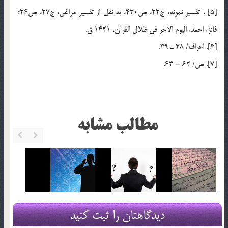
[5] . تفسير نمونه، ج22، ص430، به نقل از تفسير مراغي، ج27، ص26؛
فائز، احمد، اليوم الاخر في ظلال القرآن، 1421 ق.
[6]. اعراف/ 38 ـ 39.
[7]. ص/ 62 – 63.
مطالب مشابه
دیدگاهتان را ثبت کنید