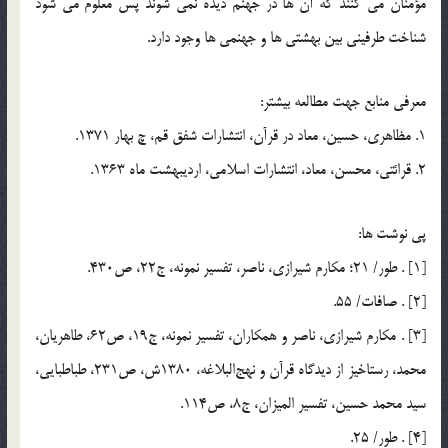
مؤمنان مي کنند که آن ها در جهنم ديده نمي شوند پس معلوم مي شود
شناخت طرفينی بين بهشتي ها و جهنمي ها وجود دارد.
معرفي منابع جهت مطالعه بيشتر:
1. مظاهري، حسين، معاد در قرآن، انتشارات شفق قم، چ بهار 1371.
2. قرائتي، محسن، معاد، انتشارات اسلامي، ارديبهشت ماه 1363.
پي نوشت ها:
[1] . طور/ 21؛ مکارم شيرازي، ناصر، تفسير نمونه، ج22، ص430.
[2] . صافات/ 55.
[3] . مكارم شيرازي، ناصر و همكاران، تفسير نمونه، ج19، ص62، طاهريان،
محمد، رستاخيز از ديدگاه قرآن و نهج‌البلاغه، 1380ش، ص231، طباطبايي،
سيد محمد حسين، تفسير الميزان، ج8، ص114.
[4] . طور/ 25.