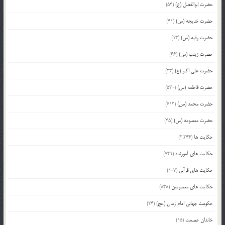
حضرت ابوالفضل (ع)
(54)
حضرت خدیجه (س)
(41)
حضرت رقیه (س)
(13)
حضرت زینب (س)
(66)
حضرت علی اکبر (ع)
(23)
حضرت فاطمه (س)
(530)
حضرت محمد (ص)
(613)
حضرت معصومه (س)
(45)
حکایت ها
(2,244)
حکایت های آموزنده
(749)
حکایت های قرآنی
(107)
حکایت های معصومین
(838)
حکومت جهانی امام زمان (عج)
(24)
خاندان عصمت
(15)