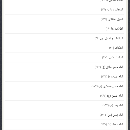
اصحاب و یاران
(37)
اصول اعتقادی
(777)
اطلاعیه ها
(26)
اعتقادات و اصول دین
(28)
اعتکاف
(43)
اعیاد اسلامی
(211)
امام جعفر صادق (ع)
(372)
امام حسن (ع)
(233)
امام حسن عسکری (ع)
(172)
امام حسین (ع)
(847)
امام رضا (ع)
(182)
امام زمان (عج)
(583)
امام سجاد (ع)
(227)