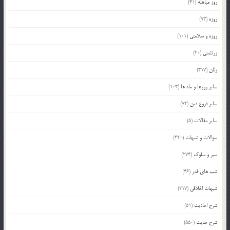
روز مباهله
(41)
روزه
(93)
روزه و سلامتی
(101)
زرتشتی
(40)
زنان
(317)
سایر روزها و ماه ها
(103)
سایر فروع دین
(72)
سایر مقالات
(5)
سوالات و شبهات
(420)
سیر و سلوک
(274)
شب های قدر
(46)
شبهات اخلاقی
(217)
شرح احادیث
(51)
شرح حدیث
(550)