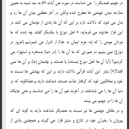
در جهنم همديگر را مي شناسند در سوره ص آيات 59 به بعد شبيه به همين
منازعه ميان جهنمي ها مطرح شده ولکن در آخر مطلبي ميان آن ها رد و
بدل مي شود که دلالت دارد بر اين که آن ها يادي از مؤمنان مي کنند در
اين فراز خداوند مي فرمايد: « اهل دوزخ با يکديگر گفتند چه شده که ما
مردان مومن را که (به جرم ايمان به خدا) از اشرار مي شمرديم (امروز در
دوزخ) نمي بينيم در صورتي که ما آن ها را (در دنيا) مسخره و استهزاء مي
کرديم؟ (آيا آن ها اهل دوزخ نيستند) يا هستند و چشمان (ما) بر آن ها نمي
افتد؟[7] بنابر اين آيات قرآني دلالت دارند بر اين که بهشتي ها نسبت به
خود و مخالفين خود که گرفتار عذاب هستند شناخت دارند و همانگونه که در
دنيا آن ها را مي شناختند در آخرت هم آن ها را مي شناسند و حتي جايگاه
ان ها را در جهنم مي بينند.
و در مقابل جهنمي ها نيز نسبت به همديگر شناخت دارند به گونه اي که
پيروان با رهبران خود در تنازع و ستيز قرار مي گيرند و همچنين يادي از