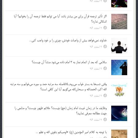
2 اسفند 96
اگر تأثير ترجمه قرآن براي من بيشتر باشد آيا مي توانم فقط ترجمه آن را بخوانم؟ آيا
اشكالي ندارد؟
2 اسفند 96
خداوند نمي‌خواهد بيش از واجبات خودش، چيزي را بر خود واجب كني…
2 اسفند 96
سلامي كه بعد از اتمام نماز به 3 امام داده مي‌شود منشأ آن چيست؟
2 اسفند 96
وقتي شب‌ها به بستر خواب مي‌روم بلافاصله سه مرتبه حمد و سوره مي‌خوانم و سه مرتبه
الله اكبر، الحمدالله و سبحان‌الله مي‌گويم آيا اين كافي است؟
2 اسفند 96
وظايف ما در زمان غيبت امام زمان (عج) چيست؟ علائم ظهور چيست؟ و منابعي را
جهت مطالعه معرفي نماييد؟
2 اسفند 96
با توجه به كلام امير المؤمنين (ع): «اوصيكم بتقوي الله و نظم …