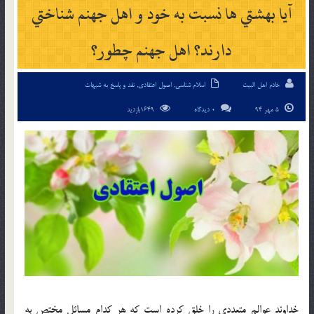
آيا بهشتي ها نسبت به خود و اهل جهنم شناختي
دارند؟ اهل جهنم چطور؟
خادم اهل البیت
اسلام شناسی
,
اصول اعتقادی
,
نقد و پاسخ به شبهات
5 مهر 94
0 دیدگاه
1649بازدید
خداوند عوالم متعددي را خلق كرده است كه هر كدام مسائل مختص به