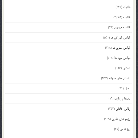
خانواده
(227)
خانواده
(2,682)
خانواده مهدوی
(22)
خواص خوراکی ها
(550)
خواص سبزی ها
(228)
خواص میوه ها
(308)
داستان
(146)
دانستنی‌های خانواده
(357)
دجال
(29)
دعاها و زیارت
(19)
رذایل اخلاقی
(252)
رژیم های غذایی
(209)
روز قدس
(31)