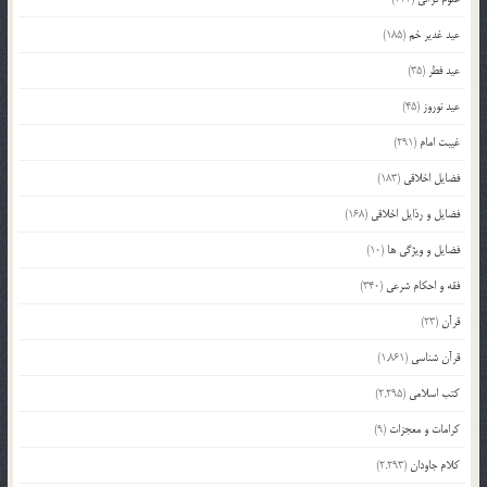
عید غدیر خم
(185)
عید فطر
(35)
عید نوروز
(45)
غیبت امام
(291)
فضایل اخلاقی
(183)
فضایل و رذایل اخلاقی
(168)
فضایل و ویژگی ها
(10)
فقه و احکام شرعی
(340)
قرآن
(23)
قرآن شناسی
(1,861)
کتب اسلامی
(2,295)
کرامات و معجزات
(9)
کلام جاودان
(2,293)