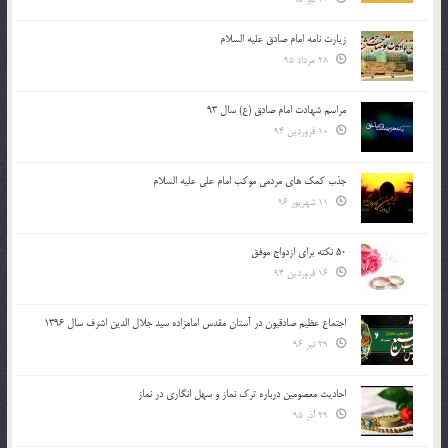
زیارت نامه امام صادق علیه السلام
28 مرداد 95
مراسم شهادت امام صادق (ع) سال 93
10 فروردین 94
جذب کمک های مردمی موکب امام علی علیه السلام
11 شهریور 96
50 نکته برای ازدواج موفق
16 فروردین 94
اجتماع عظیم صادقیون در آستان مقدس امامزاده سید جلال الدین اشرف سال 1396
29 تیر 96
احادیث معصومین درباره ترک نماز و سهل انگاری در نماز
29 آذر 95