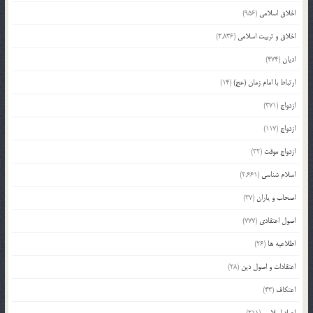
اخلاق اسلامی
(956)
اخلاق و تربیت اسلامی
(2,836)
ادیان
(474)
ارتباط با امام زمان (عج)
(14)
ازدواج
(371)
ازدواج
(117)
ازدواج موقت
(32)
اسلام شناسی
(2,661)
اصحاب و یاران
(37)
اصول اعتقادی
(777)
اطلاعیه ها
(26)
اعتقادات و اصول دین
(28)
اعتکاف
(43)
اعیاد اسلامی
(211)