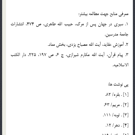
معرفي منابع جهت مطالعه بيشتر:
1. سيري در جهان پس از مرگ، حبيب الله طاهري، ص 474، انتشارات
جامعة مدرسين.
2. آموزش عقايد، آيت الله مصباح يزدي، بخش معاد.
3. پيام قرآن، آيت الله مكارم شيرازي، ج 6، ص 197، 225، دار الكتب
الاسلاميه.
پي نوشت ها:
[1] . بقره/ 82.
[2] . مريم/ 63.
[3] . توبه/ 111.
[4] . دهر/ 12.