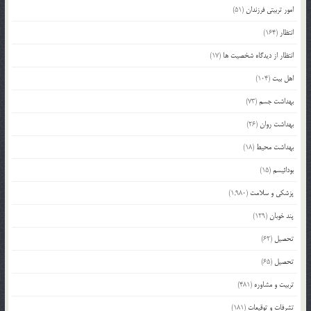
امور تربیتی فرزندان
(51)
انتظار
(164)
انتظار از دیدگاه شخصیت ها
(17)
اهل بیت
(104)
بهداشت جسم
(73)
بهداشت روان
(26)
بهداشت محیط
(18)
بودائیسم
(15)
پزشکی و سلامت
(1,980)
پند خوبان
(129)
تحصیل
(62)
تحصیل
(65)
تربیت و مشاوره
(481)
تشرفات و توقیعات
(181)