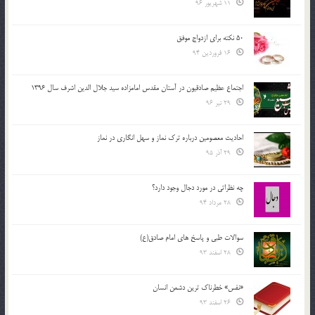
11 شهریور 96
50 نکته برای ازدواج موفق
16 فروردین 94
اجتماع عظیم صادقیون در آستان مقدس امامزاده سید جلال الدین اشرف سال 1396
29 تیر 96
احادیث معصومین درباره ترک نماز و سهل انگاری در نماز
29 آذر 95
چه نظراتی در مورد دجال وجود دارد؟
28 مرداد 94
سوالات طبی و پاسخ های امام صادق(ع)
28 اسفند 93
«نفس» خطرناک ترین دشمن انسان
26 اسفند 93