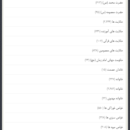
حضرت محمد (ص)
(613)
حضرت معصومه (س)
(45)
حکایت ها
(2,244)
حکایت های آموزنده
(749)
حکایت های قرآنی
(107)
حکایت های معصومین
(838)
حکومت جهانی امام زمان (عج)
(24)
خاندان عصمت
(15)
خانواده
(227)
خانواده
(2,682)
خانواده مهدوی
(22)
خواص خوراکی ها
(550)
خواص سبزی ها
(228)
خواص میوه ها
(308)