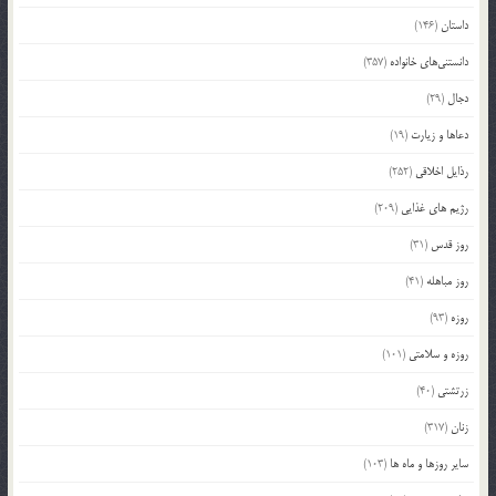
داستان
(146)
دانستنی‌های خانواده
(357)
دجال
(29)
دعاها و زیارت
(19)
رذایل اخلاقی
(252)
رژیم های غذایی
(209)
روز قدس
(31)
روز مباهله
(41)
روزه
(93)
روزه و سلامتی
(101)
زرتشتی
(40)
زنان
(317)
سایر روزها و ماه ها
(103)