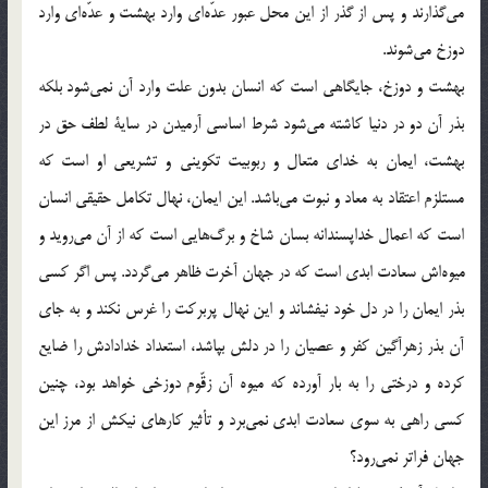
مي‎گذارند و پس از گذر از اين محل عبور عدّه‎اي وارد بهشت و عدّه‎اي وارد
دوزخ مي‎شوند.
بهشت و دوزخ، جايگاهي است كه انسان بدون علت وارد آن نمي‎شود بلكه
بذر آن دو در دنيا كاشته مي‎شود شرط اساسي آرميدن در ساية لطف حق در
بهشت، ايمان به خداي متعال و ربوبيت تكويني و تشريعي او است كه
مستلزم اعتقاد به معاد و نبوت مي‎باشد. اين ايمان، نهال تكامل حقيقي انسان
است كه اعمال خداپسندانه بسان شاخ و برگ‎هايي است كه از آن مي‎رويد و
ميوه‎اش سعادت ابدي است كه در جهان آخرت ظاهر مي‎گردد. پس اگر كسي
بذر ايمان را در دل خود نيفشاند و اين نهال پربركت را غرس نكند و به جاي
آن بذر زهرآگين كفر و عصيان را در دلش بپاشد، استعداد خدادادش را ضايع
كرده و درختي را به بار آورده كه ميوه آن زقّوم دوزخي خواهد بود، چنين
كسي راهي به سوي سعادت ابدي نمي‎برد و تأثير كارهاي نيكش از مرز اين
جهان فراتر نمي‎رود؟