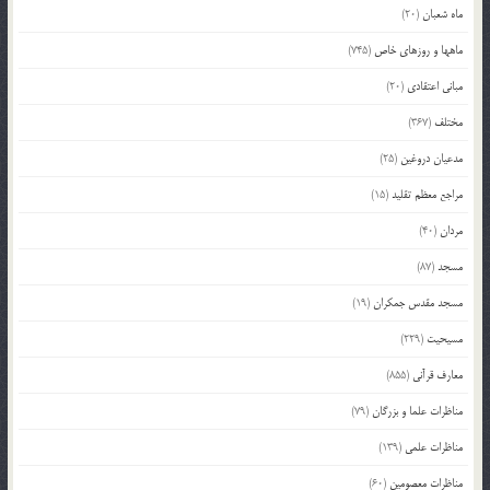
ماه شعبان
(20)
ماهها و روزهای خاص
(745)
مبانی اعتقادی
(20)
مختلف
(367)
مدعیان دروغین
(25)
مراجع معظم تقلید
(15)
مردان
(40)
مسجد
(87)
مسجد مقدس جمکران
(19)
مسیحیت
(229)
معارف قرآنی
(855)
مناظرات علما و بزرگان
(79)
مناظرات علمی
(139)
مناظرات معصومین
(60)