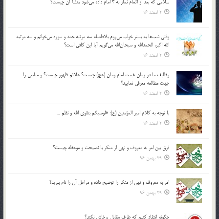
سلامي كه بعد از اتمام نماز به 3 امام داده مي‌شود منشأ آن چيست؟
2 اسفند 96
وقتي شب‌ها به بستر خواب مي‌روم بلافاصله سه مرتبه حمد و سوره مي‌خوانم و سه مرتبه
الله اكبر، الحمدالله و سبحان‌الله مي‌گويم آيا اين كافي است؟
2 اسفند 96
وظايف ما در زمان غيبت امام زمان (عج) چيست؟ علائم ظهور چيست؟ و منابعي را
جهت مطالعه معرفي نماييد؟
2 اسفند 96
با توجه به كلام امير المؤمنين (ع): «اوصيكم بتقوي الله و نظم …
2 اسفند 96
فرق بين امر به معروف و نهي از منكر با نصيحت و موعظه چيست؟
29 بهمن 96
امر به معروف و نهي از منكر را توضيح داده و مراحل آن را نام ببريد؟
29 بهمن 96
چگونه انتقاد كنيم كه طرف مقابل پرخاش نكند؟