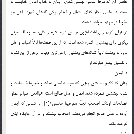
حاصل آن كه شرط اساسي بهشتي شدن، ايمان به خدا و اعمال خداپسندانه
است. در مقابل انكار خداي متعال و انجام برخي گناهان كبيره راهي جز
سقوط در جهنم نخواهد داشت.
در قرآن كريم و روايات افزون بر اين شرط لازم و كلي، به اوصاف جزئی
ديگری براي بهشتيان، اشاره شده است. که از اين صفت‎ها اولاً اسباب و علل
ورود به بهشت ثانياً: نشانه‎هاي بهشتيان را مي‎توان فهيمد. برخي از اين نشانه
با تفصيل بيشتر عبارتند از:
1. ايمان.
چنان كه گفتيم نخستين چيزي كه سرمايه اصلي نجات و خميرماية سعادت و
نشانه بهشتيان شمرده شده، ايمان و عمل صالح است: «والذين امنوا و عملوا
الصالحات اولئك اصحاب الجنّه هم فيها خالدون»[1] ؛ و كساني كه ايمان
آورده و عمل صالح انجام مي‎دهند، اصحاب بهشتند و در آن جايگاه ابدي
خواهند ماند.
2. تقوي