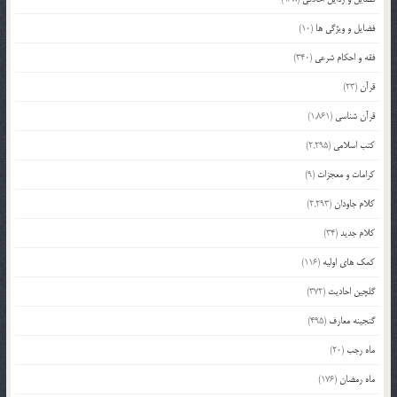
فضایل و ویژگی ها
(10)
فقه و احکام شرعی
(340)
قرآن
(23)
قرآن شناسی
(1,861)
کتب اسلامی
(2,295)
کرامات و معجزات
(9)
کلام جاودان
(2,293)
کلام جدید
(34)
کمک های اولیه
(116)
گلچین احادیث
(372)
گنجینه معارف
(495)
ماه رجب
(20)
ماه رمضان
(176)