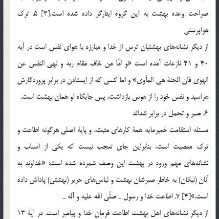
صراحت وعده بهشت به اين گروه ايثارگر داده شده است.[3] 5. ترك
هواپرستي
از ديگر نشانه‎هاي بهشتيان ترس از خدا و مبارزه با هواي نفس است در آيه
40 و 41 نازعات آمده است «و امّا من خاف مقام ربه و نهي النفس عن
الهوي فان الجنة هي المأوي» و اما كسي كه از ايستادن در برابر پروردگارش
هراسيد و نفس خود را از هوس بازداشت، پس جايگاه او همان بهشت است.
6. صبر و تحمل در برابر شدائد
مسئله استقامت خميرمايه همة كارهاي مثبت، و پاية اصلي هرگونه اطاعت و
ترك معصيت است، بنابراين جاي تعجب نيست كه يكي از اسباب و
نشانه‎هاي مهم ورود در بهشت اين وصف شمرده شده است: «خداوند به
آنان (نيكان) به خاطر صبرشان بهشت و لباس‎هاي حرير (بهشتي) پاداش داده
است.»[4] 7. اطاعت خدا و رسول ـ صلّي الله عليه و آله ـ
از ديگر نشانه‎هاي اهل بهشت اطاعت فرمان خدا و پيامبر است. در آية 13