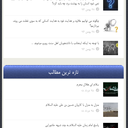
نمي شود انسان را به بهشت برد، چه بايد كرد؟
28 بهمن 96
چگونه مي توانيم علاوه بر هدايت خود به هدايت كساني كه به سوي غفلت مي روند،
بپردازيم؟
28 بهمن 96
با توجه به اينكه اينجانب با دانشجويان اهل سنت روبرو مي‎شوم، …
28 بهمن 96
تازه ترین مطالب
سلام ای هلال محرم
25 خرداد 05
منزل به منزل با کاروان حسین بن علی علیه السلام
25 خرداد 05
پاسخ امام زمان علیه السلام به چند شبهه عاشورایی