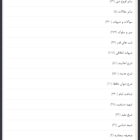
سایر فروع دین
(72)
سایر مقالات
(5)
سوالات و شبهات
(420)
سیر و سلوک
(274)
شب های قدر
(46)
شبهات اخلاقی
(217)
شرح احادیث
(51)
شرح حدیث
(550)
شرح دیوان حافظ
(11)
شناخت امام
(440)
شهید دستغیب
(38)
شیخ مفید
(42)
شیعه شناسی
(69)
صحیفه سجادیه
(4)