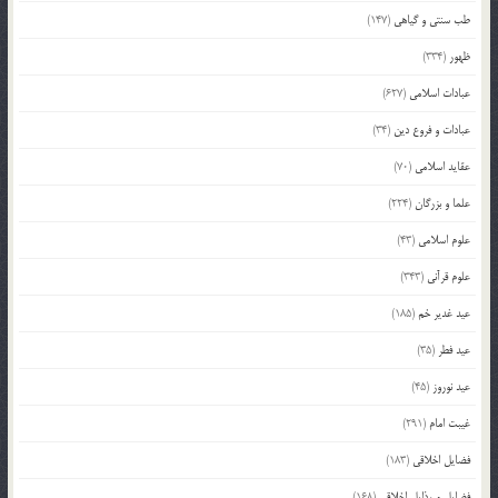
طب سنتی و گیاهی
(147)
ظهور
(334)
عبادات اسلامی
(627)
عبادات و فروع دین
(34)
عقاید اسلامی
(70)
علما و بزرگان
(224)
علوم اسلامی
(43)
علوم قرآنی
(343)
عید غدیر خم
(185)
عید فطر
(35)
عید نوروز
(45)
غیبت امام
(291)
فضایل اخلاقی
(183)
فضایل و رذایل اخلاقی
(168)