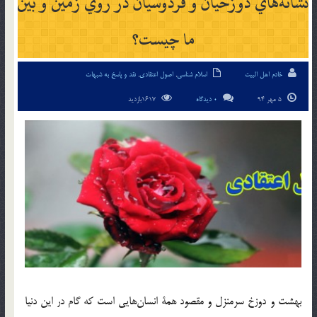
نشانه‎هاي دوزخيان و فردوسيان در روي زمين و بين
ما چيست؟
خادم اهل البیت
اسلام شناسی
,
اصول اعتقادی
,
نقد و پاسخ به شبهات
5 مهر 94
0 دیدگاه
1617بازدید
بهشت و دوزخ سرمنزل و مقصود همة انسان‎هايي است كه گام در اين دنيا