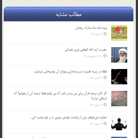
مطالب مشابه
ویژه نامه ماه مبارک رمضان
9 اسفند 03
حضرت آیت الله العظمی نوری همدانی
18 اردیبهشت 98
لطفا در زمينه اهميت شب‌زنده‌داري وموانع آن توضيحاتي بفرماييد.
2 اسفند 96
اگر تأثير ترجمه قرآن براي من بيشتر باشد آيا مي توانم فقط ترجمه آن را بخوانم؟ آيا
اشكالي ندارد؟
2 اسفند 96
خداوند نمي‌خواهد بيش از واجبات خودش، چيزي را بر خود واجب كني…
2 اسفند 96