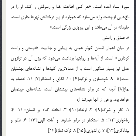
سورة نساء آمده است، «هر كس اطاعت خدا و رسولش را كند، او را در
باغ‎هايي ازبهشت وارد مي‎سازد كه همواره از زير درختانش نهرها جاري است،
جاودانه در آن مي‎مانند و اين پيروزي بزرگي است.»
8. صدق و راستي
در ميان اعمال انسان كم‎تر عملي به زيبايي و جذابيت «درستي و راست
كرداري» است. از آيه‎ها و روايتها برداشت مي‎شود كه وزن آن در ترازوي
عمل نيز بسيار سنگين است و از عمده‎ترين كليدها و نشانه‎هاي بهشتيان
است.[5] 9. خودسازي و تزكيه[6] 10. انفاق و استغفار[7] 11. اهتمام به
نماز[8] آنچه كه در برابر نشانه‎هاي بهشتيان است، نشانه‎هاي جهنميان
خواهد بود. برخي از آنها عبارتند از:
1. كفر و شرك[9]؛ 2. ارتداد[10]؛ 3. احاطه گناه بر انسان؛[11] 4.
رباخواري[12]؛ 5. استكبار در برابر خداوند و آيات الهي؛[13] 6. ظلم و
بيدادگري[14]؛ 7. زراندوزي؛[15] 8. ترك نماز؛[16]