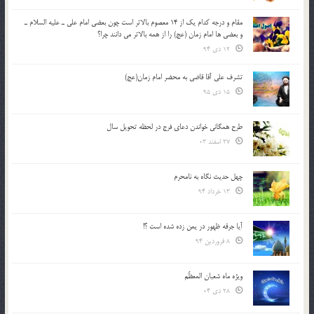
مقام و درجه كدام يك از 14 معصوم بالاتر است چون بعضي امام علي ـ عليه السلام ـ
و بعضي ها امام زمان (عج) را از همه بالاتر مي دانند چرا؟
12 دی 94
تشرف علي آقا قاضي به محضر امام زمان(عج)
15 دی 95
طرح همگانی خواندن دعای فرج در لحظه تحویل سال
27 اسفند 03
چهل حدیث نگاه به نامحرم
13 خرداد 94
آیا جرقه ظهور در یمن زده شده است ؟!
8 فروردین 94
ویژه ماه شعبان المعظّم
28 دی 04