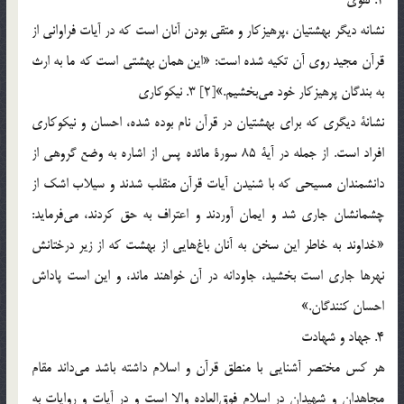
نشانه ديگر بهشتيان ،پرهيزكار و متقي بودن آنان است كه در آيات فراواني از
قرآن مجيد روي آن تكيه شده است: «اين همان بهشتي است كه ما به ارث
به بندگان پرهيزكار خود مي‎بخشيم.»[2] 3. نيكوكاري
نشانة ديگري كه براي بهشتيان در قرآن نام بوده شده، احسان و نيكوكاري
افراد است. از جمله در آية 85 سورة مائده پس از اشاره به وضع گروهي از
دانشمندان مسيحي كه با شنيدن آيات قرآن منقلب شدند و سيلاب اشك از
چشمانشان جاري شد و ايمان آوردند و اعتراف به حق كردند، مي‎فرمايد:
«خداوند به خاطر اين سخن به آنان باغ‎هايي از بهشت كه از زير درختانش
نهرها جاري است بخشيد، جاودانه در آن خواهند ماند، و اين است پاداش
احسان كنندگان.»
4. جهاد و شهادت
هر كس مختصر آشنايي با منطق قرآن و اسلام داشته باشد مي‎داند مقام
مجاهدان و شهيدان در اسلام فوق‎العاده والا است و در آيات و روايات به