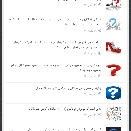
29 بهمن 96
چه كنم كه الگوي عملي مؤمنين و مصداق بارز حديث «كونوا دعاة الناس بغير السنتكم»
شوم و اين روايت شامل حالم شود؟
29 بهمن 96
آيا امر به معروف و نهي از منكر در كارهاي حرام و واجب است، يا اين‌كه در كارهاي
مستحب و مكروه هم تحقق پيدا مي كند؟
29 بهمن 96
با چه شرايطي امر به معروف و نهي از منکر واجب است، و در صورت عدم توانايي بر امر
به معروف چه بايد کرد؟
29 بهمن 96
چگونه بر مسير زندگي دوستان و اطرافيان تاثير گذار باشيم و از …
29 بهمن 96
مدتي است كه دو برادر كوچكترم (14 و 21 ساله) با گرفتن چند CD …
29 بهمن 96
كساني كه در برابر امر به معروف و نهي از منكر مي گويند به شما ربطي ندارد و به زور