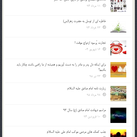
11 مرداد 94
خاطره ای از توسل به حضرت زهرا(س)
23 خرداد 94
تجارت پُرسود ازدواج موقت !
16 شهریور 04
براي اينكه دل پدر و مادر را به دست آوريم و هميشه از ما راضي باشند چكار بايد
بكنيم؟
23 تیر 95
زیارت نامه امام صادق علیه السلام
28 مرداد 95
مراسم شهادت امام صادق (ع) سال 93
10 فروردین 94
جذب کمک های مردمی موکب امام علی علیه السلام