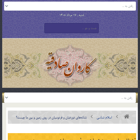
شنبه , 17 مرداد 1405
اسلام شناسی
نشانه‎هاي دوزخيان و فردوسيان در روي زمين و بين ما چيست؟