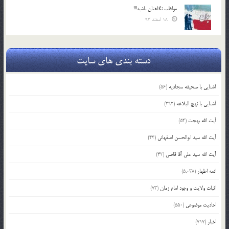
مواظب نگاهتان باشید!!!
18 اسفند 93
دسته بندی های سایت
آشنایی با صحیفه سجادیه
(56)
آشنایی با نهج البلاغه
(392)
آیت الله بهجت
(54)
آیت الله سید ابوالحسن اصفهانی
(43)
آیت الله سید علی آقا قاضی
(42)
ائمه اطهار
(5,038)
اثبات ولایت و وجود امام زمان
(73)
احادیث موضوعی
(550)
اخبار
(717)