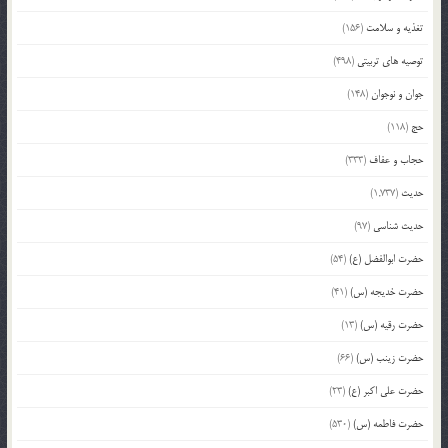
تغذیه و سلامت
(156)
توصیه های تربیتی
(498)
جوان و نوجوان
(148)
حج
(118)
حجاب و عفاف
(333)
حدیث
(1,737)
حدیث شناسی
(97)
حضرت ابوالفضل (ع)
(54)
حضرت خدیجه (س)
(41)
حضرت رقیه (س)
(13)
حضرت زینب (س)
(66)
حضرت علی اکبر (ع)
(23)
حضرت فاطمه (س)
(530)