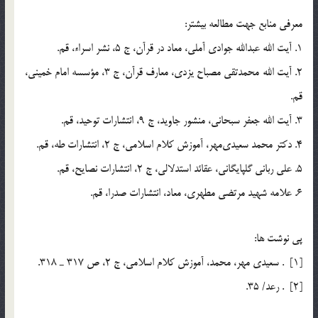
معرفي منابع جهت مطالعه بيشتر:
1. آيت الله عبدالله جوادي آملي، معاد در قرآن، ج 5، نشر اسراء، قم.
2. آيت الله محمدتقي مصباح يزدي، معارف قرآن، ج 3، مؤسسه امام خميني،
قم.
3. آيت الله جعفر سبحاني، منشور جاويد، ج 9، انتشارات توحيد، قم.
4. دكتر محمد سعيدي‌مهر، آموزش كلام اسلامي، ج 2، انتشارات طه، قم.
5. علي رباني گلپايگاني، عقائد استدلالي، ج 2، انتشارات نصايح، قم.
6. علامه شهيد مرتضي مطهري، معاد، انتشارات صدرا، قم.
پي نوشت ها:
[1] . سعيدي مهر، محمد، آموزش كلام اسلامي، ج 2، ص 317 ـ 318.
[2] . رعد/ 35.