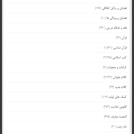
فضایل و رذایل اخلاقی
(168)
فضایل و ویژگی ها
(10)
فقه و احکام شرعی
(340)
قرآن
(23)
قرآن شناسی
(1,861)
کتب اسلامی
(2,295)
کرامات و معجزات
(9)
کلام جاودان
(2,293)
کلام جدید
(34)
کمک های اولیه
(116)
گلچین احادیث
(372)
گنجینه معارف
(495)
ماه رجب
(20)