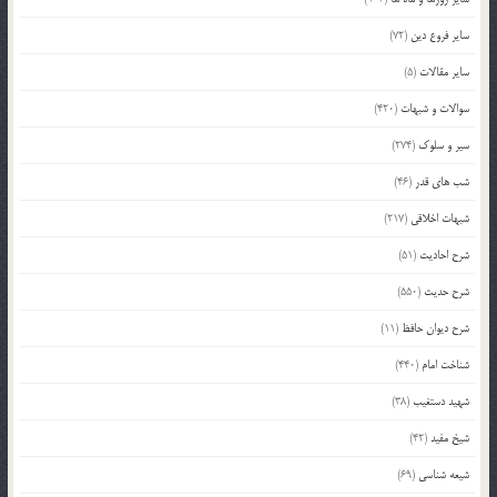
سایر فروع دین
(72)
سایر مقالات
(5)
سوالات و شبهات
(420)
سیر و سلوک
(274)
شب های قدر
(46)
شبهات اخلاقی
(217)
شرح احادیث
(51)
شرح حدیث
(550)
شرح دیوان حافظ
(11)
شناخت امام
(440)
شهید دستغیب
(38)
شیخ مفید
(42)
شیعه شناسی
(69)