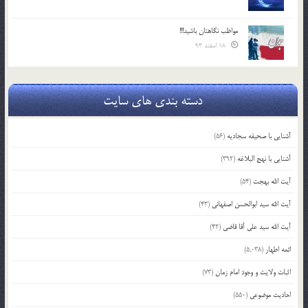
مواظب نگاهتان باشید!!!
18 اسفند 93
دسته بندی های سایت
آشنایی با صحیفه سجادیه
(56)
آشنایی با نهج البلاغه
(392)
آیت الله بهجت
(54)
آیت الله سید ابوالحسن اصفهانی
(43)
آیت الله سید علی آقا قاضی
(42)
ائمه اطهار
(5,038)
اثبات ولایت و وجود امام زمان
(73)
احادیث موضوعی
(550)