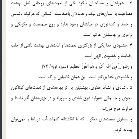
3 . همراهان و مصاحبان نيكو؛ يكي از نعمت‌هاي روحاني اهل بهشت
مصاحبت با انسان‌هاي نيك و همدلان باصفاست، كساني كه هرگونه دشمني
و حسد و كينه‌توزي در ميانشان وجود ندارد و روح صميميت و يكرنگي و
برادري بر جمعشان حاكم است.
4 .خشنودي خدا يكي از بزرگترين نعمت‌ها و لذت‌هاي بهشت ناشي از جلب
رضايت و خشنودي الهي است.
و رضوانٌ مِنَ الله اَكبَر و هُو الفَوزُ العظيم (سوره توبه/ 72)
و خشنودي خدا بزرگتر است. اين همان كاميابي بزرگ است.
5 . شادي و نشاط معنوي، بهشتيان بر اثر بهره‌مندي از نعمت‌هاي گوناگون
معنوي و جسماني همواره غرق شادي و سرورند و در چهره‌شان آثار نشاط و
طراوت موج مي‌زند.
و بسياري نعمت‌هاي ديگر… كه با انگشتانه كلمات،آب درياها را نمي‌توان
پيمانه كرد.