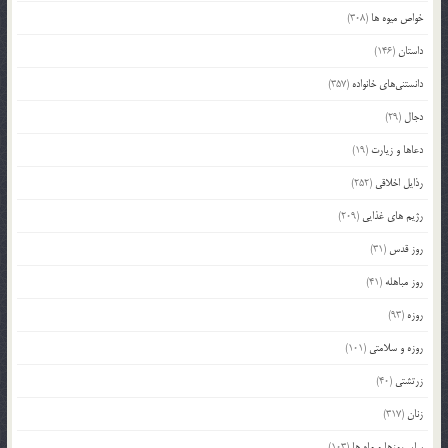
خواص میوه ها
(308)
داستان
(146)
دانستنی‌های خانواده
(357)
دجال
(29)
دعاها و زیارت
(19)
رذایل اخلاقی
(252)
رژیم های غذایی
(209)
روز قدس
(31)
روز مباهله
(41)
روزه
(93)
روزه و سلامتی
(101)
زرتشتی
(40)
زنان
(317)
سایر روزها و ماه ها
(103)