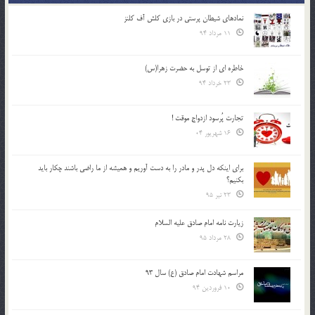
نمادهای شیطان پرستی در بازی کلش آف کلنز
11 مرداد 94
خاطره ای از توسل به حضرت زهرا(س)
23 خرداد 94
تجارت پُرسود ازدواج موقت !
16 شهریور 04
براي اينكه دل پدر و مادر را به دست آوريم و هميشه از ما راضي باشند چكار بايد
بكنيم؟
23 تیر 95
زیارت نامه امام صادق علیه السلام
28 مرداد 95
مراسم شهادت امام صادق (ع) سال 93
10 فروردین 94