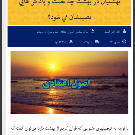
بهشتيان در بهشت چه نعمت و پاداش هايي
نصيبشان مي شود؟
خادم اهل البیت
اسلام شناسی
,
اصول اعتقادی
,
نقد و پاسخ به شبهات
5 مهر 94
0 دیدگاه
7891بازدید
با توجه به توصيفهاي متنوعي كه قرآن كريم از بهشت دارد مي‌توان گفت كه