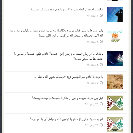
سلامي كه بعد از اتمام نماز به 3 امام داده مي‌شود منشأ آن چيست؟
2 اسفند 96
وقتي شب‌ها به بستر خواب مي‌روم بلافاصله سه مرتبه حمد و سوره مي‌خوانم و سه مرتبه
الله اكبر، الحمدالله و سبحان‌الله مي‌گويم آيا اين كافي است؟
2 اسفند 96
وظايف ما در زمان غيبت امام زمان (عج) چيست؟ علائم ظهور چيست؟ و منابعي را
جهت مطالعه معرفي نماييد؟
2 اسفند 96
با توجه به كلام امير المؤمنين (ع): «اوصيكم بتقوي الله و نظم …
2 اسفند 96
فرق بين امر به معروف و نهي از منكر با نصيحت و موعظه چيست؟
29 بهمن 96
امر به معروف و نهي از منكر را توضيح داده و مراحل آن را نام ببريد؟
29 بهمن 96