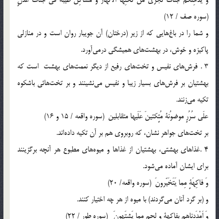
(سوره صف / 12)
و شما را در باغ‌هايي كه از زير (درختان) آن جويبار روان است و در منازلي
پاكيزه و خوش، در بهشت‌هاي هميشگي درمي‌آورد.
3 . فرش‌هاي نفيس و تخت‌هاي رفيع از ديگر نعمت‌هاي بهشت است كه
بهشتیان بر فرش‌هاي بسيار زيبا و نفيس مي‌نشينند و بر تخت‌هائي باشكوه
تكيه مي‌زنند.
علَي سُرُرٍ موضوُنة مُتٍكئينَ عَلَيها متقابلين (سوره واقعه / 15 و 16)
بر تخت‌هاي جواهر نشان، كه روبروي هم بر آن تكيه داده‌اند.
4 .غذاهاي بهشتي، بهشتيان از غذاها و ميوه‌هاي مطبوع هر آنچه برگزينند
براي ايشان آماده مي‌شود.
وَ فاكِهَةٍ مِما يَتَخَيّرونَ (سوره واقعه/ 20)
و (بر گرد آنان مي‌گردند) با ميوه از هر چه اختيار كنند.
وَ اَمْدَدناهم بفاكهةٍ و لحمٍ مما يَشتَهونَ (سوره طور / 22)