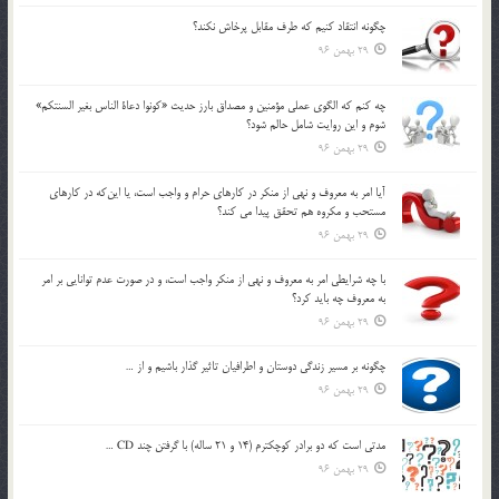
چگونه انتقاد كنيم كه طرف مقابل پرخاش نكند؟
29 بهمن 96
چه كنم كه الگوي عملي مؤمنين و مصداق بارز حديث «كونوا دعاة الناس بغير السنتكم»
شوم و اين روايت شامل حالم شود؟
29 بهمن 96
آيا امر به معروف و نهي از منكر در كارهاي حرام و واجب است، يا اين‌كه در كارهاي
مستحب و مكروه هم تحقق پيدا مي كند؟
29 بهمن 96
با چه شرايطي امر به معروف و نهي از منکر واجب است، و در صورت عدم توانايي بر امر
به معروف چه بايد کرد؟
29 بهمن 96
چگونه بر مسير زندگي دوستان و اطرافيان تاثير گذار باشيم و از …
29 بهمن 96
مدتي است كه دو برادر كوچكترم (14 و 21 ساله) با گرفتن چند CD …
29 بهمن 96