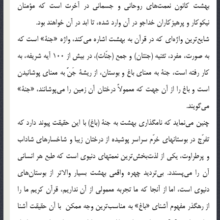
بهشت كانون نعمت‌هاي روحاني و جسماني در آخرت است كه مؤمنان
نيكوكار و پرهيزكاران خداجو در آن وارد شده، تا ابد در آن خواهند بود.
شايع‌ترين واژه‌اي كه در قرآن به بهشت اشاره مي‌كند، واژه «جنة» است كه
به صورت، مفرد، تثنيه (جنتان) و جمع (جنّات)، در بيش از 100 آيه شريفه، به
كار رفته است،‌ جنة به معناي باغ و بوستان، از ريشة جَنَّ به معناي پوشانيدن
است و باغ را از آن جهت كه معمولاً درختان آن زمين را مي‌پوشانند، «جنة»
مي‌گويند.
چنين مي‌نمايد كه نامگذاري بهشت به جنة (باغ) با اين حقيقت پيوند دارد كه
تفرّج در بوستانهاي خرّم سراسر پوشيده از درختان زيبا و شاخسارهاي شاداب
و پرطراوت، يكي از لذت‌بخش‌ترين نعمتهاي دنيوي است كه طبع هر انساني
آن را مي‌پسندد. بي‌ترديد چهره واقعي بهشت بسيار والاتر از بوستان‌هاي
دنيوي است، اما از آنجا كه ما تجربه معمولي از آن نداريم، قرآن كريم ما را
از رهگذر مفهوم آشناي «باغ» به مناسب‌ترين وجه ممكن با آن حقيقت آشنا