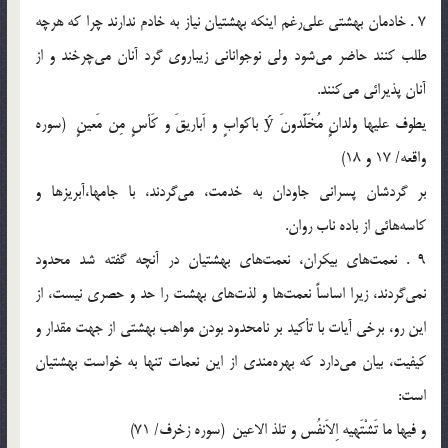
7 . خادمان بهشتي علي‌رغم اينكه بهشتيان نياز به خادم ندارند چرا كه هرچه
طلب كنند حاضر مي‌شود ولي نوجواناني زيباروي گرد آنان مي‌چرخند و از
آنان پذيرائي مي‌كنند.
يطوف عليها ولدانٍ مُخَلَّدونَ ý باكوابٍ و اَباريقَ و كَأسٍ مِن مَعينٍ (سوره
واقعه/ 17 و 18)
بر گردشان پسراني جاودان به خدمت، مي‌گردند، با ‌جامها،آبريزها و
كاسه‌هائي از باده ناب روان.
9 . نعمت‌هاي بيكران، نعمت‌هاي بهشتيان در آنچه گفته شد محدود
نمي‌گردند، زيرا اساساً نعمت‌ها و لذت‌هاي بهشت را حد و حصري نيست، از
اين رو، برخي آيات با تأكيد بر نامحدود بودن مواهب بهشتي از جهت مقدار و
كيفيت، بيان مي‌دارد كه بهره‌مندي از اين نعمات تنها به خواست بهشتيان
است:
و فيها ما تَشْتَهيه اِلاَنفُس و تلذ الاعين (سوره زخرف/ 71)