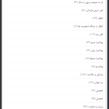
امر به معروف و نهی از منکر
(63)
امور تربیتی فرزندان
(51)
انتظار
(164)
انتظار از دیدگاه شخصیت ها
(17)
اهل بیت
(104)
بهداشت جسم
(73)
بهداشت روان
(26)
بهداشت محیط
(18)
بودائیسم
(15)
پزشکی و سلامت
(1,980)
پند خوبان
(129)
تحصیل
(62)
تحصیل
(65)
تربیت و مشاوره
(481)