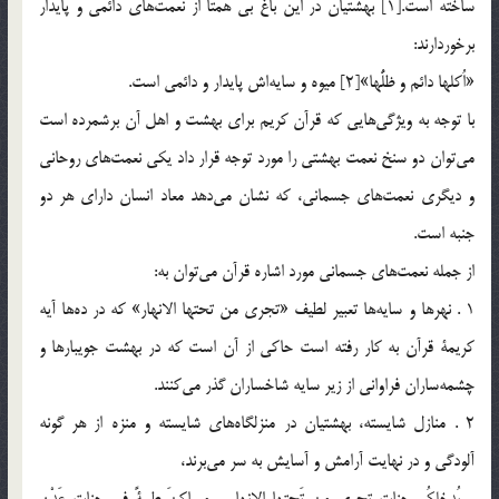
ساخته است.[1] بهشتيان در اين باغ بي همتا از نعمت‌هاي دائمي و پايدار
برخوردارند:
«اُكلها دائم و ظلُّها»[2] ميوه و سايه‌اش پايدار و دائمي است.
با توجه به ويژگي‌هايي كه قرآن كريم براي بهشت و اهل آن برشمرده است
مي‌توان دو سنخ نعمت بهشتي را مورد توجه قرار داد يكي نعمت‌هاي روحاني
و ديگري نعمت‌هاي جسماني، كه نشان مي‌دهد معاد انسان داراي هر دو
جنبه است.
از جمله نعمت‌هاي جسماني مورد اشاره قرآن مي‌توان به:
1 . نهرها و سايه‌ها تعبير لطيف «تجري من تحتها الانهار» كه در ده‌ها آيه
كريمة قرآن به كار رفته است حاكي از آن است كه در بهشت جويبارها و
چشمه‌ساران فراواني از زير سايه شاخساران گذر مي‌كنند.
2 . منازل شايسته، بهشتيان در منزلگاه‌هاي شايسته و منزه از هر گونه
آلودگي و در نهايت آرامش و آسايش به سر مي‌برند،
و يُدخِلكُم جنات تجري من تَحتِها الانهار و مساكِنَ طيبةً في جنات عَدْنٍ