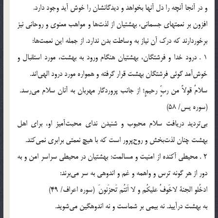
و در آنجا آنچه را دل آنها بخواهد و ديدگانشان را خوش آيد وجود دارد.
افزون بر نعمتهاي جسماني، بهشتيان از لذت‌ها و مواهب معنوي و روحاني نيز
برخوردارند كه درك آن نياز به وساطت بدن ندارد. از جمله اين نعمت‌ها:
1 . درود خدا و فرشتگان، بهشتيان هنگام ورود به بهشت، مورد استقبال و
خوش‌آمد گوئي فرشتگان بهشت قرار گرفته و همواره مورد درود الهي‌اند.
سلامٌ قولاً من ربٍّ رحيمٍ؛ از جانب پروردگار مهربان به آنان سلام مي‌رسد.
(سوره يس/ 58)
بي‌ترديد دريافت سلام محبوب و شنيدن نداي محبت‌آميز او، براي اهل
بهشت چنان لذت‌بخش و روح‌پرور است كه با هيچ نعمتي برابري نمي‌كند.
2 . محيطي آكنده از امنيت و مسالمت: بهشتيان در محيطي سراسر امن و به
دور از هر گونه ترس و واهمه و غم و اندوهي به سر مي‌برند:
ادخُلو الجنة‌ لاخَوفٌ عليكُم و لا اَنتُم تَحزَنونَ (سوره اعراف/ 49)
به بهشت درآييد. نه بيمي بر شماست و نه اندوهگين مي‌شويد.