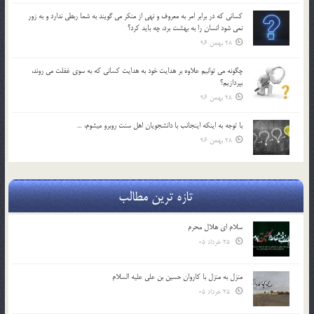
كساني كه در برابر امر به معروف و نهي از منكر مي گويند به شما ربطي ندارد و به زور
نمي شود انسان را به بهشت برد، چه بايد كرد؟
28 بهمن 96
چگونه مي توانيم علاوه بر هدايت خود به هدايت كساني كه به سوي غفلت مي روند،
بپردازيم؟
28 بهمن 96
با توجه به اينكه اينجانب با دانشجويان اهل سنت روبرو مي‎شوم، …
28 بهمن 96
تازه ترین مطالب
سلام ای هلال محرم
25 خرداد 05
منزل به منزل با کاروان حسین بن علی علیه السلام
25 خرداد 05