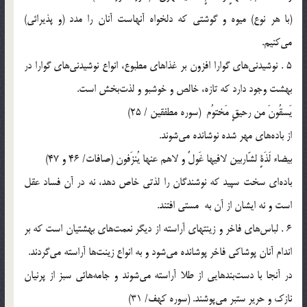
(با هر نوع) ميوه و گوشتي كه دلخواه آنهاست آنان را مدد (و پذيرائي)
مي‌كنيم.
5 . نوشيدني‌هاي گوارا افزون بر غذاهاي مطبوع، انواع نوشيدني‌هاي گوارا در
بهشت وجود دارد كه تازه، خالص و خوشبو و لذت‌بخش است.
يَسقُونَ من رحيقٍ مَختوُم (سوره مطفقين / 25)
از باده‌هاي مهر شده نوشانده مي‌شوند.
بيضاء‌ لَذَةٍ لشّاربین لافيها غَولٌ و لاهم عنها يُنزَفون (صافات/ 46 و 47)
باده‌اي سخت سپيد كه نوشندگان را لذتي خاص دهد، نه در آن فساد عقل
است و نه ايشان از آن به مستي افتند.
6 . لباس‌هاي فاخر و زينتهاي آراسته از ديگر نعمت‌هاي بهشتيان است كه بر
اندام آنان پوشاكي فاخر پوشانده مي‌شود و به انواع زينت‌ها آراسته مي‌گردند.
در آنجا با دست‌بندهايي از طلا آراسته مي‌شوند و جامه‌هائي سبز از پرنيان
نازك و حرير ستبر مي‌پوشند. (سوره كهف/ 31)