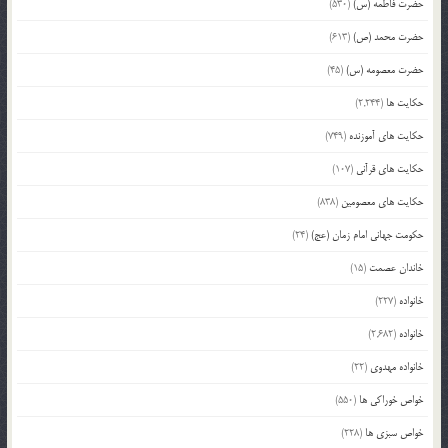
حضرت فاطمه (س)
(530)
حضرت محمد (ص)
(613)
حضرت معصومه (س)
(45)
حکایت ها
(2,244)
حکایت های آموزنده
(749)
حکایت های قرآنی
(107)
حکایت های معصومین
(838)
حکومت جهانی امام زمان (عج)
(24)
خاندان عصمت
(15)
خانواده
(227)
خانواده
(2,682)
خانواده مهدوی
(22)
خواص خوراکی ها
(550)
خواص سبزی ها
(228)