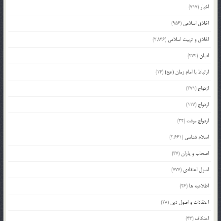
اخبار
(717)
اخلاق اسلامی
(956)
اخلاق و تربیت اسلامی
(2,836)
ادیان
(474)
ارتباط با امام زمان (عج)
(14)
ازدواج
(371)
ازدواج
(117)
ازدواج موقت
(32)
اسلام شناسی
(2,661)
اصحاب و یاران
(37)
اصول اعتقادی
(777)
اطلاعیه ها
(26)
اعتقادات و اصول دین
(28)
اعتکاف
(43)