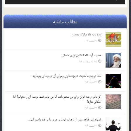
صوت
مطالب مشابه
ویژه نامه ماه مبارک رمضان
9 اسفند 03
حضرت آیت الله العظمی نوری همدانی
18 اردیبهشت 98
لطفا در زمينه اهميت شب‌زنده‌داري وموانع آن توضيحاتي بفرماييد.
2 اسفند 96
اگر تأثير ترجمه قرآن براي من بيشتر باشد آيا مي توانم فقط ترجمه آن را بخوانم؟ آيا
اشكالي ندارد؟
2 اسفند 96
خداوند نمي‌خواهد بيش از واجبات خودش، چيزي را بر خود واجب كني…
2 اسفند 96