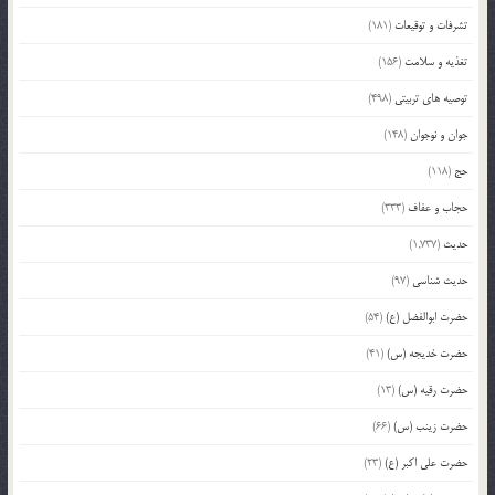
تشرفات و توقیعات
(181)
تغذیه و سلامت
(156)
توصیه های تربیتی
(498)
جوان و نوجوان
(148)
حج
(118)
حجاب و عفاف
(333)
حدیث
(1,737)
حدیث شناسی
(97)
حضرت ابوالفضل (ع)
(54)
حضرت خدیجه (س)
(41)
حضرت رقیه (س)
(13)
حضرت زینب (س)
(66)
حضرت علی اکبر (ع)
(23)