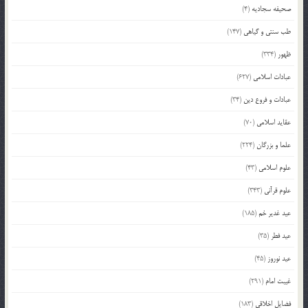
صحیفه سجادیه
(4)
طب سنتی و گیاهی
(147)
ظهور
(334)
عبادات اسلامی
(627)
عبادات و فروع دین
(34)
عقاید اسلامی
(70)
علما و بزرگان
(224)
علوم اسلامی
(43)
علوم قرآنی
(343)
عید غدیر خم
(185)
عید فطر
(35)
عید نوروز
(45)
غیبت امام
(291)
فضایل اخلاقی
(183)