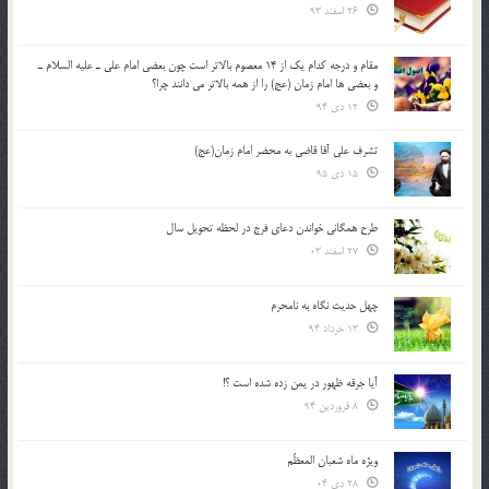
26 اسفند 93
مقام و درجه كدام يك از 14 معصوم بالاتر است چون بعضي امام علي ـ عليه السلام ـ
و بعضي ها امام زمان (عج) را از همه بالاتر مي دانند چرا؟
12 دی 94
تشرف علي آقا قاضي به محضر امام زمان(عج)
15 دی 95
طرح همگانی خواندن دعای فرج در لحظه تحویل سال
27 اسفند 03
چهل حدیث نگاه به نامحرم
13 خرداد 94
آیا جرقه ظهور در یمن زده شده است ؟!
8 فروردین 94
ویژه ماه شعبان المعظّم
28 دی 04