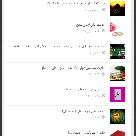
جذب کمک های مردمی موکب امام علی علیه السلام
11 شهریور 96
50 نکته برای ازدواج موفق
16 فروردین 94
اجتماع عظیم صادقیون در آستان مقدس امامزاده سید جلال الدین اشرف سال 1396
29 تیر 96
احادیث معصومین درباره ترک نماز و سهل انگاری در نماز
29 آذر 95
چه نظراتی در مورد دجال وجود دارد؟
28 مرداد 94
سوالات طبی و پاسخ های امام صادق(ع)
28 اسفند 93
«نفس» خطرناک ترین دشمن انسان