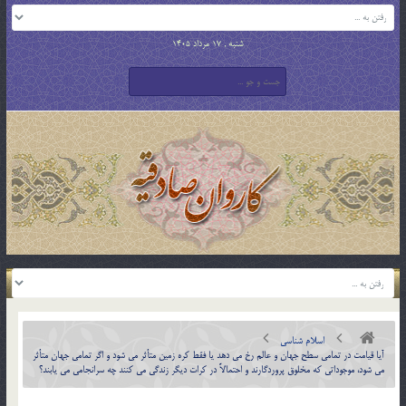
شنبه , 17 مرداد 1405
اسلام شناسی
آيا قيامت در تمامي سطح جهان و عالم رخ مي دهد يا فقط كره زمين متأثر مي شود و اگر تمامي جهان متأثر
مي شود، موجوداتي كه مخلوق پروردگارند و احتمالاً در كرات ديگر زندگي مي كنند چه سرانجامي مي يابند؟