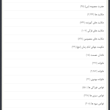
حضرت معصومه (س)
(45)
حکایت ها
(2,244)
حکایت های آموزنده
(749)
حکایت های قرآنی
(107)
حکایت های معصومین
(838)
حکومت جهانی امام زمان (عج)
(24)
خاندان عصمت
(15)
خانواده
(227)
خانواده
(2,682)
خانواده مهدوی
(22)
خواص خوراکی ها
(550)
خواص سبزی ها
(228)
خواص میوه ها
(308)