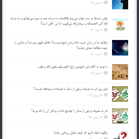
2 اسفند 96
وقتي شب‌ها به بستر خواب مي‌روم بلافاصله سه مرتبه حمد و سوره مي‌خوانم و سه مرتبه
الله اكبر، الحمدالله و سبحان‌الله مي‌گويم آيا اين كافي است؟
2 اسفند 96
وظايف ما در زمان غيبت امام زمان (عج) چيست؟ علائم ظهور چيست؟ و منابعي را
جهت مطالعه معرفي نماييد؟
2 اسفند 96
با توجه به كلام امير المؤمنين (ع): «اوصيكم بتقوي الله و نظم …
2 اسفند 96
فرق بين امر به معروف و نهي از منكر با نصيحت و موعظه چيست؟
29 بهمن 96
امر به معروف و نهي از منكر را توضيح داده و مراحل آن را نام ببريد؟
29 بهمن 96
چگونه انتقاد كنيم كه طرف مقابل پرخاش نكند؟