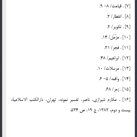
[7] . قيامت/ 8- 9.
[8] . انفطار/ 2.
[9] . تكوير/ 2.
[10] . مزّمّل/ 14.
[11] . فجر/ 21.
[12] . ابراهيم/ 48.
[13] . مرسلات/ 10.
[14] . واقعه/ 5- 6.
[15] . زمر/ 68.
[16] . مكارم شيرازي، ناصر، تفسير نمونه، تهران، دارالكتب الاسلامية،
بيست و دوم، 1382، ج 19، ص 534.