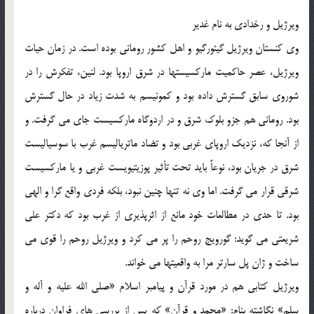
ویرژیل و رخدادی به نام غدیر
وی کنستان ویرژیل گیئورگیو و اهل کشور رومانی بوده است. در زمان حیات
ویرژیل، عصر حاکمیت مارکسیستها در شرق اروپا بود. لنین، تفکرش را در
شوروی سابق گسترش داده بود و کمونیسم به شدت زیاد در حال گسترش
بود. رومانی هم جزو بلوک شرق و در اردوگاه مارکسیست جای می گرفت. و
از آنجا که، نزدیک اروپای غربی بود و تضاد ماتریالیسم غرب با سوسیالیست
شرق در جریان بود، نوعاً باید تحت تأثیر پوزیتیویست غربی و یا مارکسیست
شرقی قرار می گرفت. اما وی نه تنها چنین نبود، بلکه فردی واقع گرا و الهی
بود. تا حدی در مطالعات خود مانع از اثرپذیری از غرب بود که دکتر علی
شریعتی می گوید: گورویج روحم را پر می کرد و ویرژیل روحم را قوی می
ساخت و ژان پل سارتر مرا به واقعیتها می خواند.
ویرژیل کتابی هم در مورد قرآن و پیامبر اسلام «صلی الله علیه و آله و
سلم» نگاشته بنام: «محمد و قرآن» که پس از بررسی های فراوان درباره