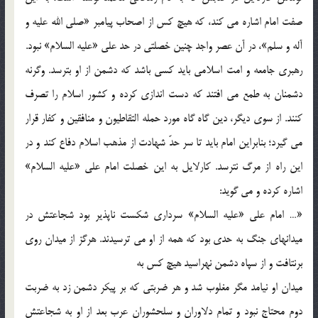
صفت امام اشاره می کند، که هیچ کس از اصحاب پیامبر «صلی الله علیه و
آله و سلم»، در آن عصر واجد چنین خصلتی در حد علی «علیه السلام» نبود.
رهبری جامعه و امت اسلامی باید کسی باشد که دشمن از او بترسد. وگرنه
دشمنان به طمع می افتند که دست اندازی کرده و کشور اسلام را تصرف
کنند. از سوی دیگر، دین گاه گاه مورد حمله التقاطیون و منافقین و کفار قرار
می گیرد؛ بنابراین امام باید تا سر حدّ شهادت از مذهب اسلام دفاع کند و در
این راه از مرگ نترسد. کارلایل به این خصلت امام علی «علیه السلام»
اشاره کرده و می گوید:
«… امام علی «علیه السلام» سرداری شکست ناپذیر بود شجاعتش در
میدانهای جنگ به حدی بود که همه از او می ترسیدند. هرگز از میدان روی
برنتافت و از سپاه دشمن نهراسید هیچ کس به
میدان او نیامد مگر مغلوب شد و هر ضربتی که بر پیکر دشمن زد به ضربت
دوم محتاج نبود و تمام دلاوران و سلحشوران عرب بعد از او به شجاعتش