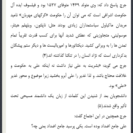
جرج پاسخ داد که: وی متولد 1469 متوفای 1527 بود و فیلسوف ایده آل
حکومت اشرافی است که می توان آن را حکومت «گرگهای مهربان» نامید
مریدان ماکیاول سیاستمداران زیادی بودند مثل: ناپلئون، ویلهلم هیتلر،
موسولینی، متجاوزینی که عطش شدید آنها برای کسب قدرت تقریباً تمام
تمدن ها را به ویرانی کشید. دیکتاتورها و امپریالیست ها و دیگر ستم پیشگان
بدکرداری است که نژاد انسان را در تنگنا گذاشته اند.(4)
جرج می گوید: «بشریت به علی نیاز داشت نه اینکه علی به حکومت و
خلافت محتاج باشد. و لذا غدیر را علی آبرو بخشید زیرا موضوع و محور غدیر
«علی» بود.
دانشجویان بعد از شنیدن این کلمات از زبان یک دانشمند مسیحی تحت
تأثیر واقع شدند.(5)
جرج همچنین در این اجتماع گفت:
علی جامع اضداد بوده است. یکی پرسید جامع اضداد یعنی چه؟