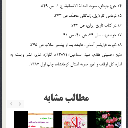
14.جرج جرداق، صوت العدالة الانسانیة، ج 1، ص 549.
15.توماس کارلایل، زندگانی محمّد، ص 243.
16.در کتاب تاریخ ایران، ص 744.
17.خواندنیها، سال 24، ش 40، ص 41.
18.کورت فرایشلر آلمانی، عایشه بعد از پیغمبر اسلام. ص 345.
منبع :حسینی مقدم، سید اسماعیل؛ (1387)، گلواژه غدیر، نشر وابسته به
اداره کل اوقاف و امور خیریه استان کرمانشاه، چاپ اول 1387.
مطالب مشابه