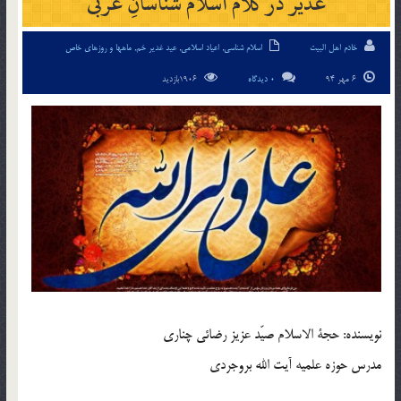
غدیر در کلام اسلام شناسانِ غربی
خادم اهل البیت
اسلام شناسی
,
اعیاد اسلامی
,
عید غدیر خم
,
ماهها و روزهای خاص
6 مهر 94
0 دیدگاه
1906بازدید
نویسنده: حجة الاسلام صیّد عزیز رضائی چناری
مدرس حوزه علمیه آیت الله بروجردی