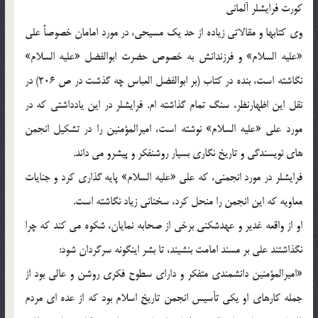
کورت فرایشلر آلمانی
وی کتابها و مقالاتی زیاده از حد یک مسیحی، در مورد امامان خصوصاً علی
«علیه السلام» و فرزندانش به خصوص حضرت ابوالفضل «علیه السلام»
نگاشته است، بنده در کتاب (بر ابوالفضل العباس چه گذشت در ص 206) در
نقل این اظهارنظر، سنگ تمام گذاشته ام. فرایشلر در این یادداشتی که در
مورد علی «علیه السلام» نوشته است، امیرالمؤمنین را در تشکیل انجمن
های نویسندگی و تاریخ نگاری بسیار روشنفکر و پیشرو می داند.
فرایشلر در مورد انجمنی، که علی «علیه السلام» پایه گذاری کرد و جنایات
معاویه که این انجمن را منحل کرد، سخنانی زیاد نگاشته است.
او از واقعه غدیر و عهدشکنی برخی از صحابه نمایان، شکوه می کند که چرا
نگذاشتند علی بر مسند امامت بنشیند، تا بشر اینگونه سرگردان شود:
«امیرالمؤمنین دانشمندی متفکر و دارای سطوح فکری روشن و عالی بود از
جمله کارهای او یکی تأسیس انجمن تاریخ اسلام بود که از عده ای مردم