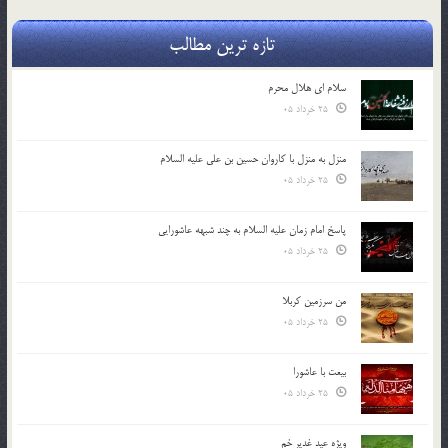
تازه ترین مطالب
سلام ای هلال محرم
25 خرداد 05
منزل به منزل با کاروان حسین بن علی علیه السلام
25 خرداد 05
پاسخ امام زمان علیه السلام به چند شبهه عاشورایی
25 خرداد 05
من سرزمین کربلا
25 خرداد 05
بیعت با عاشورا
25 خرداد 05
ویژه عید غدیر خم