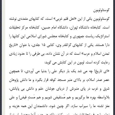
گوستاولوبون
گوستاولوبون یکی از این «اهل قلم غربی» است، که کتابهای متعددی نوشته
است. کتابخانه دانشگاه تهران، دانشگاه امام حسین، کتابخانه مرکز تحقیقات
استراتژیک ریاست جمهوری و کتابخانه مجلس شورای اسلامی این کتابها را
دارا هستند. یکی از کتابهای گرانقدر وی، کتابی 15 جلدی، با عنوان «تاریخ
تمدن اسلام و عرب» است که در آن نشان داده، بی طرفی را تا حدود زیادی
رعایت کرده است. لوبون در این کتابش می گوید:
«ای تاریخ! چه می شد یک بار دیگر علی را بدنیا می آوردی، تا همچون
عصر صدر اسلام، بر بالای منبر مسجد کوفه قرار بگیرد و ما دانش پژوهان
شرق و غرب در پای منبرش از دریای جوشان علم و دانش بی پایانش،
بلاواسطه بهره ها برگیریم و هم مُستفیض شویم و هم مَستِ فیض! و علی
مغز تشنه ما را سیراب سازد. اگر چنین شود، دانشمندان این همه هزینه و
زمان را صرف تحقیقات علمی نمی کنند، بلکه هر چه بر آنها مجهول است از