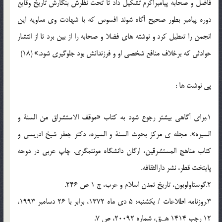
فاضل و صحابه پیامبراکرم تشکیل داد تا تحت نظرش بنگارش تاریخ وقایع
دوره پیامبر بطور صحیح آگاه شوند افسوس که با شهادت وی معاویه این
انجمن را تعطیل کرد و نوشته های فضلا و صحابه را از بین برد تا از انتشار
حوادثی که برخلاف منافع شخصی او و فرزندانش بود جلوگیری شود.» (18)
پی نوشت ها :
1.برای آگاهی بیشتر رجوع شود به کتاب «موقف الاستشراق من السنة و
السیره». مجله ی مرکز بحوث السنة و السیره، دکتر جعفر شیخ ادریسی و
کتاب مناهج المستشرقین، ارگان دانشگاه مونتمگری. چاپ عربی در دوحه
پایتخت قطر، نشر دارالثقافه.
2.گوستاولوبون، تاریخ تمدن اسلام و عرب، ج 1 ص 246.
3.روزنامه اطلاعات / یکشنبه: 5 دی ماه 1372، برابر با 26 دسامبر 1993،
12 رجب 1414 هـ.ق، شماره 20092، ص 7.