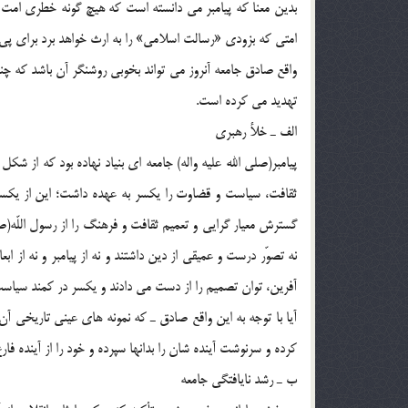
بدين معنا كه پيامبر مى دانسته است كه هيچ گونه خطرى امت ر
امتى كه بزودى «رسالت اسلامى» را به ارث خواهد برد براى پى 
واقع صادق جامعه آنروز مى تواند بخوبى روشنگر آن باشد كه چني
تهديد مى كرده است.
الف ـ خلأ رهبرى
پيامبر(صلی الله علیه واله) جامعه اى بنياد نهاده بود كه از 
ثقافت، سياست و قضاوت را يكسر به عهده داشت؛ اين از يكسو.
گسترش معيار گرايى و تعميم ثقافت و فرهنگ را از رسول اللّه(صل
نه تصوّر درست و عميقى از دين داشتند و نه از پيامبر و نه از ا
آفرين، توان تصميم را از دست مى دادند و يكسر در كمند سياست
آيا با توجه به اين واقع صادق ـ كه نمونه هاى عينى تاريخى آن 
كرده و سرنوشت آينده شان را بدانها سپرده و خود را از آينده فا
ب ـ رشد نايافتگى جامعه