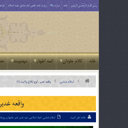
بِسْمِ اللَّـهِ الرَّحْمَـٰنِ الرَّحِيمِ
خانه
درباره ما
زیارت نامه خاص امام صادق علیه السلام
فراخو
خانه
کلام جاودان
ائمه اطهار
مهدویت
حد
اسلام شناسی
واقعه غدير ، اوج ابلاغ ولايت (1)
واقعه غدير 
خادم اهل البیت
اسلام شناسی
,
اعیاد اسلامی
,
عید غدیر خم
,
ماهها و روزه