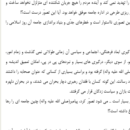
ا تهديد نمى كند و آينده مردم را هيچ جريان شكننده اى متزلزل نخواهد ساخت و
ريزى طرحى در اداره جامعه موفق خواهد بود. آيا اين تصوّر درست است؟!
ن تصوّرى نااستوار است و خطرهاى جدّى و بنياد براندازى جامعه آن روز اسلامى را
شكل گيرى ابعاد فرهنگى، اجتماعى و سياسى آن زمانى طولانى نمى گذشت و زمام امور،
 از سوى ديگر، درگيرى هاى بسيار و نبردهاى پى در پى، امكان تعميق انديشه و
ی الله علیه واله) گرفته بود و براستى بسيارى از كسانى كه عنوان صحابه را داشتند
بعاد رسالت. اين گونه كسان با فقدان رهبرى دچار بحران مى شدند، و در بحرانِ دلهره
 بازان و سياست زدگان قرار مى گرفتند.
بسيار است ـ مى شود تصوّر كرد، پيامبر(صلی الله علیه واله) چنين جامعه اى را رها
رغ داشته است؟!