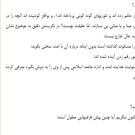
؟
عالمان، محدثان، متكلمان و متفكران اسلامى در اين باره بسيار حكم زده اند و تئوريهاى گونه گونى پرداخته اند1، و بواقع كوشيده اند آنچه را در
ن، مبنا و يا مبانى يى بسازند، امّا حقيقت چيست؟ در نگريستن دقيق به موضوع نشان
 سه حال خارج نيست:
مسئوليت هدايت امت و اداره جامعه اسلامى پس از وى را به دوش بگيرد معرفى كرده
.
شد؟
اكنون بنگريم آيا چنين پيش فرضهايى معقول است: