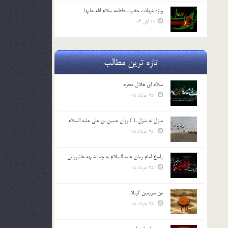
ویژه شهادت حضرت فاطمه سلام الله علیها
11 آبان 04
تازه ترین مطالب
سلام ای هلال محرم
25 خرداد 05
منزل به منزل با کاروان حسین بن علی علیه السلام
25 خرداد 05
پاسخ امام زمان علیه السلام به چند شبهه عاشورایی
25 خرداد 05
من سرزمین کربلا
25 خرداد 05