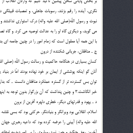
بر بخش پايانى سخن پيشين تأكيد كنيم كه وارثان انقلاب از آن
نگرى، آينده را رقم بزنند، رسوبات جاهلى، و تعصبات قبيلگى د
نبوت و رسول اللّه(صلی الله علیه واله) درك استوارى نداشتن
مى گويد، و ديگرى گاه او را به عدالت توصيه مى كرد. و گاه ت
با اين همه آيا معقول است كه زمام امور را در چنين جامعه اى 
ج ـ منافقان، جريانى شكننده از درون
كسان بسيارى در هنگامه حاكميت و رسالت رسول اللّه (صلی الله عل
آنان گو اينكه پوششى از ايمان بر خود نهاده بودند امّا در بنيا
توان بس گسترده تر از گستره عملكرد منافقان دانست ـ كه بدان ا
خبر انگاشت.3 و چنين پنداشت كه آن بزرگوار بدون توجه به اينها و جز اينها امت را رها كرده و رفته است.
د ـ يهود و قدرتهاى ديگر، خطرى دلهره آفرين از برون
اسلام، انقلابى بود ويرانگر و بنيادنگر. حركتى بود كه بسى نقشه 
الله علیه واله) آيينى را عرضه كرده بود كه داعيه رهبرى جهان 
آخرين رمق جنگيد و چون نبرد روياروى را بى ثمر ديد،به توطئه