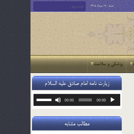
شنبه , 17 مرداد 1405
پزشکی و سلامت
زیارت نامه امام صادق علیه السلام
پخش‌کننده
برای
00:00
00:00
صوت
افزایش
یا
کاهش
صدا
مطالب مشابه
از
کلیدهای