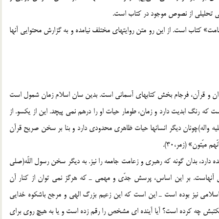
ايى تحليلى از نصوص موجود در كتاب است.
ت» كتاب است. از اين رو متن روايتهاى مختلف نيامده و به گزارش محتوايى آنها
پيامبران و قرآن، فرجام بخش كتابهاى آسمانى است. بدين سان اسلام زمان شمول است
ست كه رنگ ابديت دارد و زمان، طومار حيات او را درهم نمى پيچد. اين از يكسو. از
ه واله)چونان ديگر انسانها حيات ظاهرى محدودى دارد و بنا بر سخن صريح قرآن
ميّتون» (زمر،30).
هده دارد، بدان گونه كه رهبرى و زعامت جامعه را نيز. به ديگر سخن رسول اللّه(صلی
سى آنهاست. بر اين اساس، پرسش جدّى و مهمى ـ كه هرگز نمى توان از كنار آن
اسلامى نيز بوده است ـ اين است كه اين زعيم بزرگ الهى و مرجع باشكوه خدايى
مكتبش چه كرده است؟ آيا آينده اى مشخص را رقم زده است و يا به هيچ روى براى