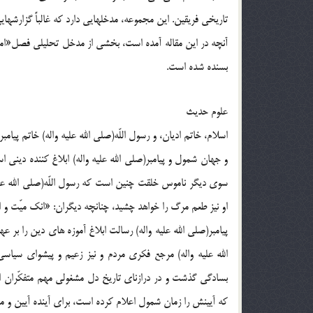
تاريخى فريقين. اين مجموعه، مدخلهايى دارد كه غالباً گزارشه
آنچه در اين مقاله آمده است، بخشى از مدخل تحليلى فصل«امام
بسنده شده است.
علوم حديث
اسلام، خاتم اديان، و رسول اللّه(صلی الله علیه واله) خاتم 
و جهان شمول و پيامبر(صلی الله علیه واله) ابلاغ كننده دينى ا
سوى ديگر ناموس خلقت چنين است كه رسول اللّه(صلی الله علی
او نيز طعم مرگ را خواهد چشيد، چنانچه ديگران: «انك ميّت و انّهم 
پيامبر(صلی الله علیه واله) رسالت ابلاغ آموزه هاى دين را بر ع
الله علیه واله) مرجع فكرى مردم و نيز زعيم و پيشواى سيا
بسادگى گذشت و در درازناى تاريخ دل مشغولى مهم متفكّران 
كه آيينش را زمان شمول اعلام كرده است، براى آينده آيين و 