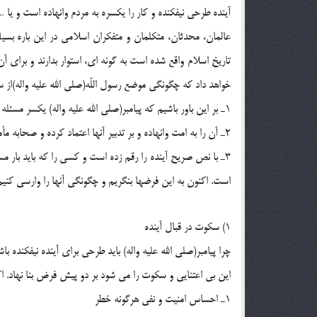
آينده طرحى نيفكنده و كار را يكسره به مردم وانهاده است و يا …
تاريخ اسلام واقع شده است به گونه اى، استوار بدارند و براى آ
خواهد داد كه چگونگى موضع رسول اللّه(صلی الله علیه واله)از
1ـ بر اين باور باشيم كه پيامبر(صلی الله علیه واله) يكسر مسئله را مسكوت گذاشته است بدون اينكه درباره آن با امت سخنى بگويد؛
2ـ آن را به امت وانهاده و بر تدبير آنها اعتماد كرده و صحابه مأمور رقم زدن آينده شده اند؛
3ـ با نص صريح آينده را رقم زده است و كسى را كه بايد بار 
است. اكنون به اين فرضها بنگريم و چگونگى آنها را وارسى كنيم
1) سكوت در قبال آينده
چرا پيامبر(صلی الله علیه واله) بايد طرحى براى آينده نيفكنده با
اين بى اعتنايى و سكوت را مى شود بر دو پيش فرض بنا نهاد. 
1ـ احساس امنيت و نفى هرگونه خطر