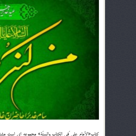
كتاب«الأمام على ّفى الكتاب والسنّة» مجموعه اى است مشت