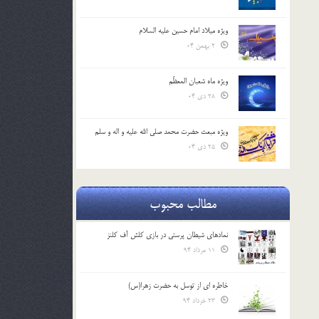
ویژه میلاد امام حسین علیه السلام
2 بهمن 04
ویژه ماه شعبان المعظّم
28 دی 04
ویژه مبعث حضرت محمد صلی الله علیه و اله و سلم
25 دی 04
مطالب محبوب
نمادهای شیطان پرستی در بازی کلش آف کلنز
11 مرداد 94
خاطره ای از توسل به حضرت زهرا(س)
23 خرداد 94