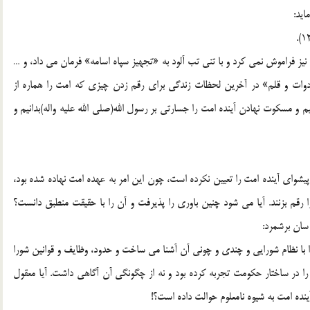
يد:
 نيز فراموش نمى كرد و با تنى تب آلود به «تجهيز سپاه اسامه» فرمان مى داد، و …
«دوات و قلم» در آخرين لحظات زندگى براى رقم زدن چيزى كه امت را هماره از
يم و مسكوت نهادن آينده امت را جسارتى بر رسول الله(صلی الله علیه واله)بدانيم و
، پيشواى آينده امت را تعيين نكرده است، چون اين امر به عهده امت نهاده شده بود،
را رقم بزنند. آيا مى شود چنين باورى را پذيرفت و آن را با حقيقت منطبق دانست؟
 سان برشمرد:
 را با نظام شورايى و چندى و چونى آن آشنا مى ساخت و حدود، وظايف و قوانين شورا
ا در ساختار حكومت تجربه كرده بود و نه از چگونگى آن آگاهى داشت. آيا معقول
ينده امت به شيوه نامعلوم حوالت داده است؟!