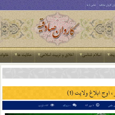
ان کاروان صادقیه
تماس با ما
یث
اسلام شناسی
اخلاق و تربیت اسلامی
حکایت ها
خانواده
، اوج ابلاغ ولايت (1)
ای خاص
7 مهر 94
0 دیدگاه
1093بازدید