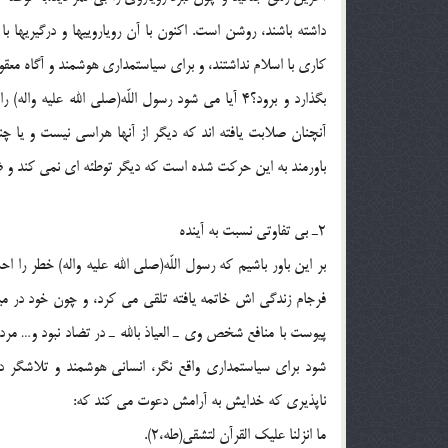
داشته باشند، روشن است. اكنون با آن روياروييها و درگيريها با
كارى با اسلام نداشتند، و براى سياستمدارى هوشمند و آگاه معق
بگذارد و برود؟4 آيا مى شود رسول اللّه(صلی الله ع
آنچنان صلابت يافته اند كه ديگر از آنها هراسى نيست و يا چن
باورمند به اين حركت شده است كه ديگر توطئه اى نمى كند و ض
2ـ بى تفاوتى نسبت به آينده
بر اين باور باشيم كه رسول اللّه(صلی الله علیه واله) خطر را 
فرجام زندگى اش خاتمه يافته تلقى مى كرد، و چون خود در مي
پيوست با منافع شخص وى ـ العياذ بالله ـ در تضاد نبود و… مردم
شود براى سياستمدارى واقع نگر، انسانى هوشمند و تلاشگر در 
ناپذيرى كه خدايش به آرامش دعوت مى كند كه:
ما انزلنا عليك القرآن لتشقى(طه،2).