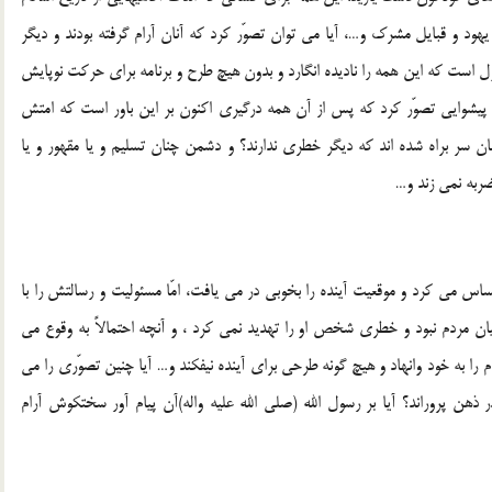
 يهود و قبايل مشرك و…، آيا مى توان تصوّر كرد كه آنان آرام گرفته بودند و ديگر
ول است كه اين همه را ناديده انگارد و بدون هيچ طرح و برنامه براى حركت نوپايش
لیه واله) را پيشوايى تصوّر كرد كه پس از آن همه درگيرى اكنون بر اين باور است كه امتش
ان سر براه شده اند كه ديگر خطرى ندارند؟ و دشمن چنان تسليم و يا مقهور و يا
ربه نمى زند و…
احساس مى كرد و موقعيت آينده را بخوبى در مى يافت، امّا مسئوليت و رسالتش را با
ان مردم نبود و خطرى شخص او را تهديد نمى كرد ، و آنچه احتمالاً به وقوع مى
 را به خود وانهاد و هيچ گونه طرحى براى آينده نيفكند و… آيا چنين تصوّرى را مى
ذهن پروراند؟ آيا بر رسول الله (صلی الله علیه واله)آن پيام آور سختكوش آرام