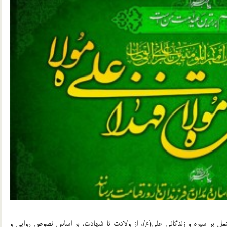
مل بر سيره و زندگانى على(ع)، از ولادت تا شهادت، بر اساس نصوص روايى و