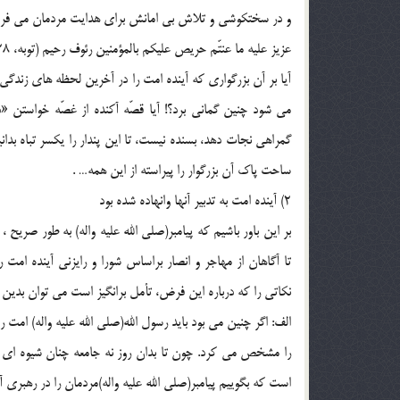
و در سختكوشى و تلاش بى امانش براى هدايت مردمان مى فرما
عزيز عليه ما عنتّم حريص عليكم بالمؤمنين رئوف رحيم (توبه، 128).
آيا بر آن بزرگوارى كه آينده امت را در آخرين لحظه هاى زندگى
مى شود چنين گمانى برد؟! آيا قصّه آكنده از غصّه خواستن 
گمراهى نجات دهد، بسنده نيست، تا اين پندار را يكسر تباه بدان
ساحت پاك آن بزرگوار را پيراسته از اين همه… .
2) آينده امت به تدبير آنها وانهاده شده بود
بر اين باور باشيم كه پيامبر(صلی الله علیه واله) به طور صريح 
تا آگاهان از مهاجر و انصار براساس شورا و رايزنى آينده امت 
نكاتى را كه درباره اين فرض، تأمل برانگيز است مى توان بدين
الف: اگر چنين مى بود بايد رسول الله(صلی الله علیه واله) امت
را مشخص مى كرد. چون تا بدان روز نه جامعه چنان شيوه اى ر
است كه بگوييم پيامبر(صلی الله علیه واله)مردمان را در رهبرى آ