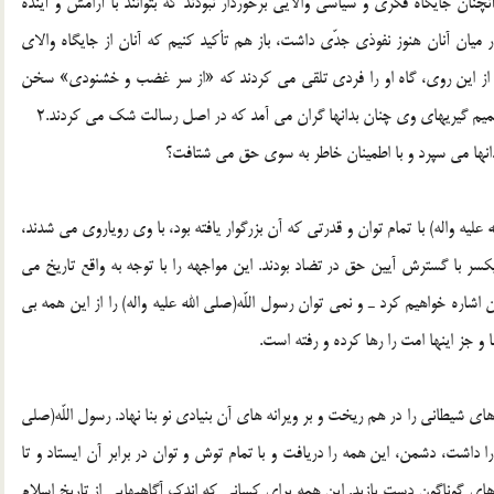
چنان جايگاه فكرى و سياسى والايى برخوردار نبودند كه بتوانند با آرامش و آينده
ر ميان آنان هنوز نفوذى جدّى داشت، باز هم تأكيد كنيم كه آنان از جايگاه والاى
د و از اين روى، گاه او را فردى تلقى مى كردند كه «از سر غضب و خشنودى» سخن
صميم گيريهاى وى چنان بدانها گران مى آمد كه در اصل رسالت شك مى كردند.2
بدانها مى سپرد و با اطمينان خاطر به سوى حق مى شتافت؟
یه واله) با تمام توان و قدرتى كه آن بزرگوار يافته بود، با وى روياروى مى شدند،
د يكسر با گسترش آيين حق در تضاد بودند. اين مواجهه را با توجه به واقع تاريخ مى
شاره خواهيم كرد ـ و نمى توان رسول اللّه(صلی الله علیه واله) را از اين همه بى
هاى شيطانى را در هم ريخت و بر ويرانه هاى آن بنيادى نو بنا نهاد. رسول اللّه(صلی
را داشت، دشمن، اين همه را دريافت و با تمام توش و توان در برابر آن ايستاد و تا
 هاى گوناگون دست يازيد. اين همه براى كسانى كه اندك آگاهيهايى از تاريخ اسلام