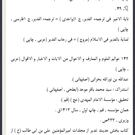
];ّّ؟, 49 .
ناية الامير فى ترجمهء الغدير, ج 1(واحدى ) = ترجمهء الغدير, ج 1فارسى ,
چاپى )
لعناية بالغدير فى الاسلام (مروج ) = فى رحاب الغدير (عربى , چاپى )
142 عوالم العلوم و المعارف و الاحوال من الايات و الاخبار و الاقوال (عربى
, چاپى )
عبدالله بن نورالله بحرانى (اصفهانى ).
استدراك : سيد محمد باقر موحد (ابطحى , اصفهانى ).
تحقيق : مؤسسة الامام المهدى (عج ) (قم ).
همان مؤسسه , قم , چاپ اول , سال 1413ق .
وزيرى , 632ص .
كتاب بخش حديث غدير از مجلدات اميرالمؤمنين على بن ابى طالب (ع ) از