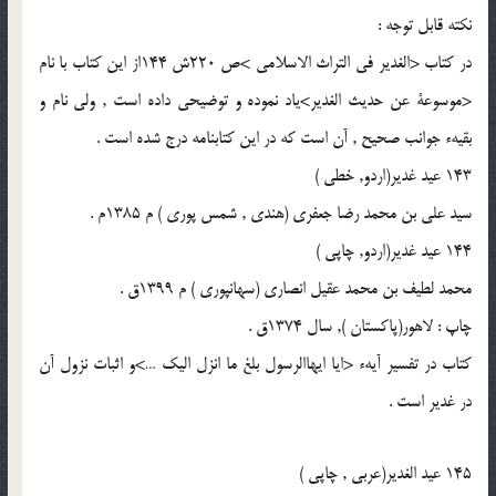
نكته قابل توجه :
در كتاب <الغدير فى التراث الاسلامى >ص 220ش 144از اين كتاب با نام
<موسوعة عن حديث الغدير>ياد نموده و توضيحى داده است , ولى نام و
بقيهء جوانب صحيح , آن است كه در اين كتابنامه درج شده است .
143 عيد غدير(اردو, خطى )
سيد على بن محمد رضا جعفرى (هندى , شمس پورى ) م 1385م .
144 عيد غدير(اردو, چاپى )
محمد لطيف بن محمد عقيل انصارى (سهانپورى ) م 1399ق .
چاپ : لاهور(پاكستان ), سال 1374ق .
كتاب در تفسير آيهء <ايا ايهاالرسول بلغ ما انزل اليك …>و اثبات نزول آن
در غدير است .
145 عيد الغدير(عربى , چاپى )