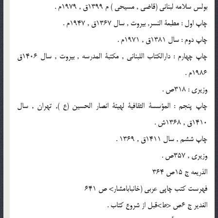
بولس سلامه لبنانى (قاضى , مسيحى ) م 1399ق , 1979م .
چاپ اول : مطبعة النسر, بيروت , سال 1367ق , 1947م .
چاپ دوم : سال 1381ق , 1971م .
چاپ چهارم : دارالكتاب اللبنانى , مكتبة المدرسه , بيروت , سال 1406ق
1986م .
وزيرى : 318ص .
چاپ پنجم : المؤسسة الثقافية لهيئة انصار الحسين (ع ), تهران , سال
1410ق , 1368ش .
چاپ ششم , سال 1411ق , 1369 .
وزيرى , 357ص .
الذريعه ج 15ص 364
فهرست كتب چاپى عربى (خانبابامشار> ص 641
الغدير ج 6ص <ط>قبل از شروع كتاب .