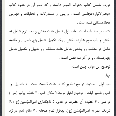
دورهء مفصل كتاب <عوالم العلوم >است , كه تمام آن در حدود كتاب
<بحارالانوار>مجلسى است , و پس از مستدركات و تحقيقات و فهارس
مجلدمستقلى شده است .
كتاب در سه باب است : باب اول شامل هفت بخش و باب دوم شامل نه
بخش و باب سوم شانزده بخش , يك تكميل شامل پنج فصل , و خاتمه
شامل دو مطلب , و بخشى شامل هفت مسلك , و تذيبل و تكميل شامل
چهارمسئله , و در آخر سه فصل است .
توضيح اين موارد چنين است :
ابها:
باب اول : احاديث در مورد غدير كه در هفت قسمت است : 1 فضايل روز
غدير, تفسير آيات , توضيح اخبار مربوط2 مكان غدير. 3 خطبه پيامبر (ص )
در منى . 4 خطبهء آن حضرت در غدير. 5 تاجگذارى اميرالمؤمنين (ع ) .6
تبريك عمر به اميرالمؤمنين (ع ), بهاقرار تمام صحابه . 7 مقام غدير در نزد