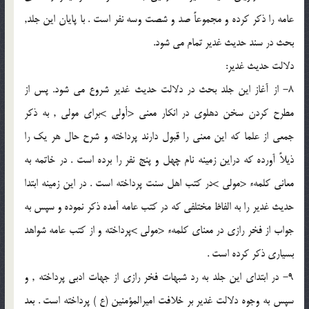
عامه را ذكر كرده و مجموعاً صد و شصت وسه نفر است . با پايان اين جلد,
بحث در سند حديث غدير تمام مى شود.
دلالت حديث غدير:
8- از آغاز اين جلد بحث در دلالت حديث غدير شروع مى شود. پس از
مطرح كردن سخن دهلوى در انكار معنى <أولى >براى مولى , به ذكر
جمعى از علما كه اين معنى را قبول دارند پرداخته و شرح حال هر يك را
ذيلاً آورده كه دراين زمينه نام چهل و پنج نفر را برده است . در خاتمه به
معانى كلمهء <مولى >در كتب اهل سنت پرداخته است . در اين زمينه ابتدا
حديث غدير را به الفاظ مختلفى كه در كتب عامه آمده ذكر نموده و سپس به
جواب از فخر رازى در معناى كلمهء <مولى >پرداخته و از كتب عامه شواهد
بسيارى ذكر كرده است .
9- در ابتداى اين جلد به رد شبهات فخر رازى از جهات ادبى پرداخته , و
سپس به وجوه دلالت غدير بر خلافت اميرالمؤمنين (ع ) پرداخته است . بعد