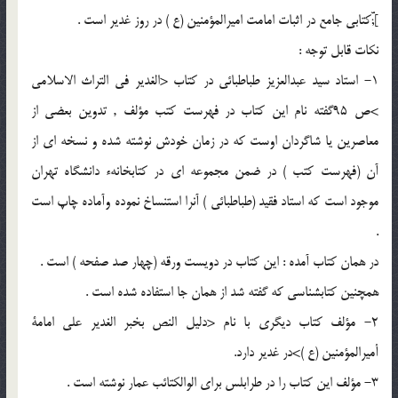
];ّّكتابى جامع در اثبات امامت اميرالمؤمنين (ع ) در روز غدير است .
نكات قابل توجه :
1- استاد سيد عبدالعزيز طباطبائى در كتاب <الغدير فى التراث الاسلامى
>ص 95گفته نام اين كتاب در فهرست كتب مؤلف , تدوين بعضى از
معاصرين يا شاگردان اوست كه در زمان خودش نوشته شده و نسخه اى از
آن (فهرست كتب ) در ضمن مجموعه اى در كتابخانهء دانشگاه تهران
موجود است كه استاد فقيد (طباطبائى ) آنرا استنساخ نموده وآماده چاپ است
.
در همان كتاب آمده : اين كتاب در دويست ورقه (چهار صد صفحه ) است .
همچنين كتابشناسى كه گفته شد از همان جا استفاده شده است .
2- مؤلف كتاب ديگرى با نام <دليل النص بخبر الغدير على امامة
أميرالمؤمنين (ع )>در غدير دارد.
3- مؤلف اين كتاب را در طرابلس براى الوالكتائب عمار نوشته است .