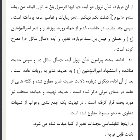
از آن دربارهء شأن نزول دو آيهء <يا ايها الرسول بلغ ما انزل اليك من ربك
…>و <اليوم ];ّّاكملت لكم دينكم …>در روايات و تفاسير عامه پرداخته است .
سپس چند مطلب در حاشيهء غدير از جمله روزهء روزغدير و شعر اميرالمؤمنين
(ع ) و حسان و قيس بن سعد دربارهء غدير, و آيهء <سأل سائل >را مطرح
كرده است .
10- ادامهء بحث پيرامون شأن نزول آيهء <سأل سائل >, و سپس حديث
مناشده و استشهاد اميرالمؤمنين (ع ) به حديث غدير به رويات عامه است .
بعد از آن ادلهء ديگرى دربارهء دلالت حديث غدير مطرح شده و گفته هايى از
عامه در معناى مولى ذكر شده است . حديث تهنيت و عمامهء سحاب نيز
مورد بحث قرار گرفته است . در نهايت يك جمع بندى وجواب از شبهات
دهلوى به نحو مبسوط مطرح شده است .
در اينجا كتابشناسى مجلدات غدير از كتبا عبقات تمام مى شود.
نكات قابل توجه :