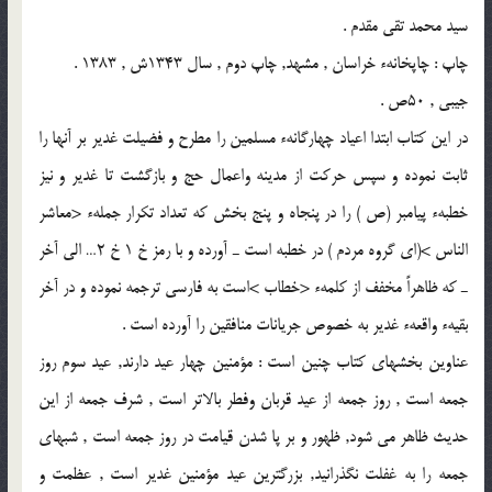
سيد محمد تقى مقدم .
چاپ : چاپخانهء خراسان , مشهد, چاپ دوم , سال 1343ش , 1383 .
جيبى , 50ص .
در اين كتاب ابتدا اعياد چهارگانهء مسلمين را مطرح و فضيلت غدير بر آنها را
ثابت نموده و سپس حركت از مدينه واعمال حج و بازگشت تا غدير و نيز
خطبهء پيامبر (ص ) را در پنجاه و پنج بخش كه تعداد تكرار جملهء <معاشر
الناس >(اى گروه مردم ) در خطبه است ـ آورده و با رمز خ 1 خ 2… الى آخر
ـ كه ظاهراً مخفف از كلمهء <خطاب >است به فارسى ترجمه نموده و در آخر
بقيهء واقعهء غدير به خصوص جريانات منافقين را آورده است .
عناوين بخشهاى كتاب چنين است : مؤمنين چهار عيد دارند, عيد سوم روز
جمعه است , روز جمعه از عيد قربان وفطر بالاتر است , شرف جمعه از اين
حديث ظاهر مى شود, ظهور و بر پا شدن قيامت در روز جمعه است , شبهاى
جمعه را به غفلت نگذرانيد, بزرگترين عيد مؤمنين غدير است , عظمت و