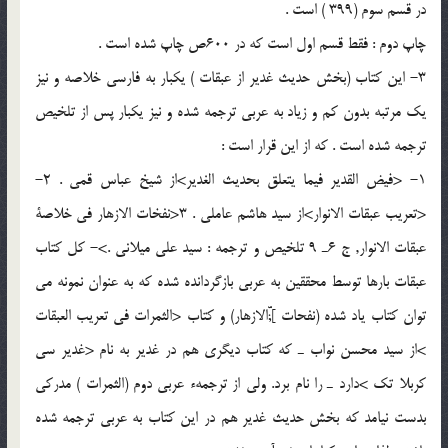
در قسم سوم (399 ) است .
چاپ دوم : فقط قسم اول است كه در 600ص چاپ شده است .
3- اين كتاب (بخش حديث غدير از عبقات ) يكبار به فارسى خلاصه و نيز
يك مرتبه بدون كم و زياد به عربى ترجمه شده و نيز يكبار پس از تلخيص
ترجمه شده است . كه از اين قرار است :
1- <فيض القدير فيما يتعلق بحديث الغدير>از شيخ عباس قمى . 2-
<تعريب عبقات الانوار>از سيد هاشم عاملى . 3<نفخات الازهار فى خلاصة
عبقات الانوار, ج 6ـ 9 تلخيص و ترجمه : سيد على ميلانى .>- كل كتاب
عبقات بارها توسط محققين به عربى بازگردانده شده كه به عنوان نمونه مى
توان كتاب ياد شده (نفحات ];ّّالازهار) و كتاب <الثمرات فى تعريب العبقات
>از سيد محسن نواب ـ كه كتاب ديگرى هم در غدير به نام <غدير سى
كربلا تك >دارد ـ را نام برد. ولى از ترجمهء عربى دوم (الثمرات ) مدركى
بدست نيامد كه بخش حديث غدير هم در اين كتاب به عربى ترجمه شده