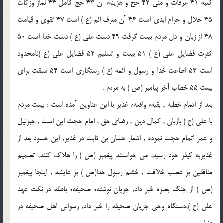
كعبه 41 عرفات و منى 42 حج و هزينهء آن 43 حج كامل 44 نماز وزكات
45 حلال و حرام ابدى است 46 آن معرف ائم (ع ) است 47 تقوى و قيامت
48 از زبان و دل مردم بيعت گرفت 49 دست على (ع ) دست خدا است 50
كثرت فضايل على (ع ) 51 بيعت و تسليم 52 فضايل على (ع )نامحدود
است 53 اطاعت خدا و رسول و ائمه (ع ) رستگارى است 54 سبقت براى
بيعت 55 خطاب آخر پيامبر (ص ) به مردم .
بعد از اتمام خطبه , بقيهء واقعهء غدير با اين عناوين آمده است : بيعت مردم
با على (ع ) بازبان , كمال دين , رضاى حق , امام حجت اين است , جبرئيل
و عمر اتمام حجت نموده , اشعار حسان بن ثابت در غدير, اين حسود بعد از
غديربه كيفر خود رسيد, مى خواستند پيغمبر (ص ) را هلاك كنند, تصميم
منافقين بر غصب خلافت , خشم رسول خدا(ص ) بر عايشه , اينجا پيغمبر
(ص ) از جنگ بصره خبر داد, جريان نوشتهء صحيفهء باطله در نكث عهد
على (ع ),دستگاه وحى جريان صحيفه را خبر داد, رسوائى اهل صحيفه در
دنيا.