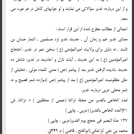
و از اين دربارهء غدير سؤالاتى مى نمايند و او جوابهاى كامل در هر مورد مى
دهد.
اجمالى از مطالب مطرح شده از اين قرار است :
معناى غدير خم و زمان آن , حديث غدير نزد مسلمين , اشعار حسان بن
ثابت , نه دليل براى ولايت اميرالمؤمنى (ع ) سخن عمر در غدير, احتجاج
اميرالمؤمنين (ع ) به اين حديث , آيات نازل و احاديث در غدير: شامل ده
حديث ,ناديده گرفتن غدير بعد از پيامبر (ص ) معنى كلمهء مولى , تحليلى از
علل مظلوميت اميرالمؤمنين (ع ) بعد از پيامبر (ص )دوازده شعر فصيح و نه
شعر محلى عربى دربارهء غدير.
لعدد الخاص بالغدير من مجلة تراثنا (جمعى از محققين ) = تراثنا, ش
21(العدد الخاص بالغدير) (عربى , چاپى )
137 عدّة البصير فى حجج يوم الغدير(عربى , چاپى )
محمد بن على كراجكى (ابوالفتح , قاضى ) م 449ق .