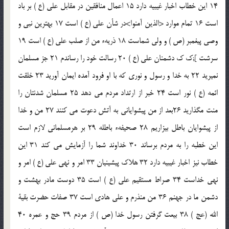
14 اين خطاب اخبار غيبيه دارد 15 اعمال منافقين در مقابل على (ع ) بر باد
است 16 تمام موارد <الذين آمنوا>در شأن على (ع ) است 17 بهترين نبى و
وصى پيغمبر (ص ) و ولى شماست 18 ذريهء من از صلب على (ع ) است 19
سرشت ];ك ك دشمنان على (ع ) 20 رسالت خود را رساندم 21 جز مسلمان
نميريد 22 به خدا و رسول و نورى كه با او فرود آمده ايمان آوريد 23 خلقت
ائمه (ع ) نور است 24 خبر از ارتداد مردم مى دهد 25 مسلمان شدنتان را
منت مگذاريد 26بعد از من پيشوايانى به آتش دعوت مى كنند 27 من و خدا
از پيشوايان باطل بيزاريم 28 صحيفهء باطله 29 بر هرمسلمانى لازم است
اين خطبه را به مردم برساند 30 خداوند شما را آزمايش مى كند 31 اين
خطاب نيز اخبار غيبيه دارد 32 هلاك پيشينيان 33 امر و نهى على (ع ) امر و
نهى خداست 34 صراط مستقيم على (ع ) است 35 دوست مادر بهشت و
دشمن ما در جهنم 36 من منذرم و على هادى است 37 صفات حضرت بقية
الله (عج ) 38 بيعت گرفتن رسول خدا (ص ) از مردم 39 حج و عمره 40