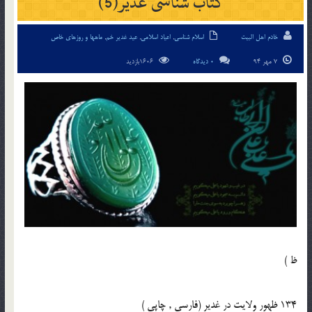
کتاب شناسی غدیر(5)
خادم اهل البیت
اسلام شناسی
,
اعیاد اسلامی
,
عید غدیر خم
,
ماهها و روزهای خاص
7 مهر 94
0 دیدگاه
1606بازدید
ظ )
134 ظهور ولايت در غدير (فارسى , چاپى )