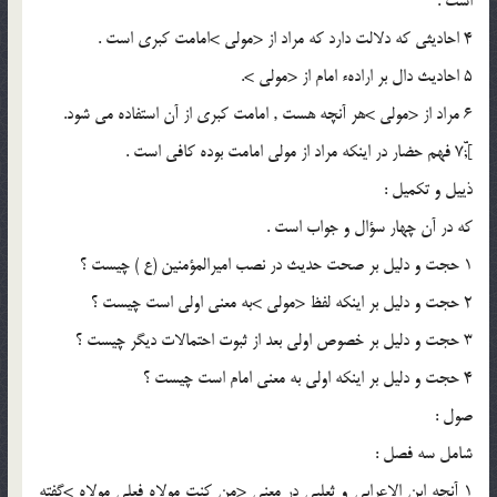
است .
4 احاديثى كه دلالت دارد كه مراد از <مولى >امامت كبرى است .
5 احاديث دال بر ارادهء امام از <مولى >.
6 مراد از <مولى >هر آنچه هست , امامت كبرى از آن استفاده مى شود.
];ّّ7 فهم حضار در اينكه مراد از مولى امامت بوده كافى است .
ذييل و تكميل :
كه در آن چهار سؤال و جواب است .
1 حجت و دليل بر صحت حديث در نصب اميرالمؤمنين (ع ) چيست ؟
2 حجت و دليل بر اينكه لفظ <مولى >به معنى اولى است چيست ؟
3 حجت و دليل بر خصوص اولى بعد از ثبوت احتمالات ديگر چيست ؟
4 حجت و دليل بر اينكه اولى به معنى امام است چيست ؟
صول :
شامل سه فصل :
1 آنچه ابن الاعرابى و ثعلبى در معنى <من كنت مولاه فعلى مولاه >گفته