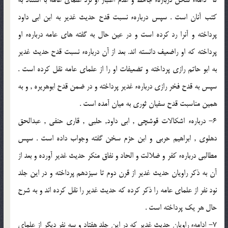
5- دامهء سخن دربارهء جاحظ و عدم اعتبار او نزد علماى عامه با استناد به
كتب آنان است . سپس دربارهء نسبت قدح حديث غدير به ابن ابى داود
پرداخته و آنرا رد كرده است و در عين حال به گفته هاى عامه دربارهء او
پرداخته كه او راضعيف دانسته اند. بعد از آن دربارهء نسبت قدح حديث غدير
به ابو حاتم رازى پرداخته و تضعيفات او را از علماى عامه نقل كرده است .
سپس به قدح فخر رازى دربارهء غدير پرداخته و در ضمن قدح ابوهريره , و به
همين مناسبت قدح سفيان ثورى به ميان آمده است .
6- دربارهء اشكالات قوشچى , ابى داود, حلبى , قارى حنفى , عبدالحق
دهلوى , ابراهيم حربى و ابن حزم سخن گفته وجواب داده است . سپس
مطالبى دربارهء كفر و ضلالت و الحاد و نفاق منكر حديث غدير آورده و بعد از
آن به ذكر راويان حديث غدير از قرن دوم تا سيزدهم پرداخته و در اين جلد
نود نفر از علماى عامه را ذكر كرده كه حديث غدير را نقل كرده اند و به شرح
حال هر يك پرداخته است .
7- ادامهء راويان حديث غدير كه در اين جلد هفتاد و سه نفر ديگر از علماى