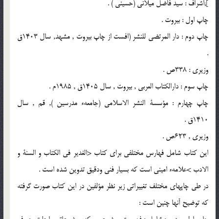
];ّّاشراف : سيد فاضل ميلانى (حسينى ) .
چاپ اول : بيروت .
چاپ دوم : دار المرتضى للنشر (افست از چاپ بيروت , مشهد, سال 1403ق
.
وزيرى : 338ص .
چاپ سوم : دارالكتاب العربى , بيروت , سال 1405ق , 1985م .
چاپ چهارم : مؤسسة النشر الاسلامى (جامعهء مدرسين ), قم , سال
1410ق .
وزيرى , 623ص .
اين كتاب شامل فهارس مختلفى براى كتاب <الغدير فى الكتاب و السنة و
الادب >علامهء امينى است كه بسيار فنى ودقيق تدوين شده است .
در طى چاپهاى مختلف تغييراتى زير نظر مؤلفين در اين كتاب صورت گرفته
كه توضيح آنها چنين است :