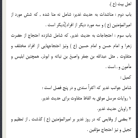
اهل بيت (ع ).
باب دوم : مناشدات به حديث غدير: شامل نه منا شده , كه شش مورد از
اميرالمؤمنين (ع ) و سه مورد ديگر از افراد];ّّديگر است .
باب سوم : احتجاجات به حديث غدير, كه شامل شانزده احتجاج از حضرت
زهرا و امام حسن و امام حسين (ع ) ونيز احتجاجهايى از افراد مختلف و
متفاوت , مثل عبدالله بن جعفر واصبغ بن نباته و ابوذر, همچنين ابليس و
مأمون و…است .
كميل :
شامل جوانب غدير كه اكثراً سندى و در پنج فصل است :
1 روايات مرسل موثق به الفاظ متفاوت براى حديث غدير.
2 راويان حديث غدير.
3 بعضى از وقايعى كه در روز غدير بر اميرالمؤمنين (ع ) گذشت , از تعظيم و
تجيل و نيز احتجاج مؤلفين .