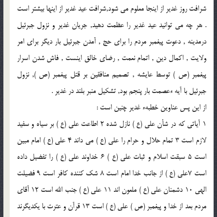
شرافت روز غدير از اينجا معلوم مى شود,شرافت عيد غدير از اينها بيشتر است
. هر چه مى توانيد عيد غدير را عظمت دهيد, جريان غدير و نزول جبرئيل
درمدينه , دعوت پيغمبر مردم را براى حج , آمدن جبرئيل بار ديگر براى امر
ولايت , اكمال دين , اتمام نعمت , رضاى خالق اينست , فاش شدن اسرار
پيغمبر (ص ) توسط عايشه , تصميم منافقين بر قتل پيغمبر (ص ), نزول
جبرئيل با آيه ءعصمت بار پنجم بود, تشكيل منبر بلند در غدير .
از اين پس عناوين خطبهء غدير چنين است :
1 آياتى كه در شأن على (ع ) نازل شده 2 اطاعت على (ع ) بر سياه و سفيد
لازم است 3 تمام حلال و حرام را على (ع ) مى داند 4 على (ع ) امام مبين
است 5 سبقت اسلام و ثبات على (ع ) 6 خداوند على (ع ) را تفضيل داده
است 7على (ع ) از جانب خدا امام است 8 شك كننده كافر است 9 فضيلت
الهى 10 دشمنان على (ع ) ملعون اند 11 على (ع ) جنب الله است 12 آقاى
مردم بعد از خدا و پيغمبر (ص ) على (ع ) است 13 قرآن و عترت با يكديگرند