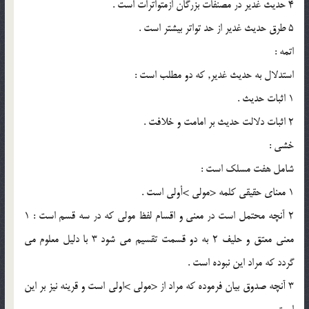
4 حديث غدير در مصنفات بزرگان ازمتواترات است .
5 طرق حديث غدير از حد تواتر بيشتر است .
اتمه :
استدلال به حديث غدير, كه دو مطلب است :
1 اثبات حديث .
2 اثبات دلالت حديث بر امامت و خلافت .
خشى :
شامل هفت مسلك است :
1 معناى حقيقى كلمه <مولى >أولى است .
2 آنچه محتمل است در معنى و اقسام لفظ مولى كه در سه قسم است : 1
معنى معتق و حليف 2 به دو قسمت تقسيم مى شود 3 با دليل معلوم مى
گردد كه مراد اين نبوده است .
3 آنچه صدوق بيان فرموده كه مراد از <مولى >اولى است و قرينه نيز بر اين