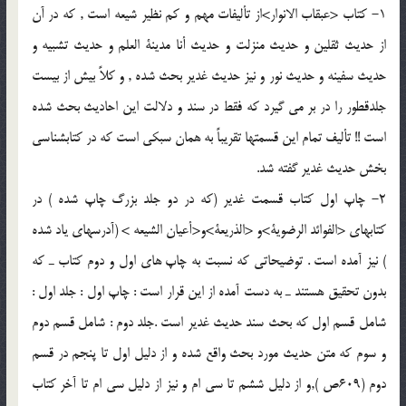
1- كتاب <عبقاب الانوار>از تأليفات مهم و كم نظير شيعه است , كه در آن
از حديث ثقلين و حديث منزلت و حديث أنا مدينة العلم و حديث تشبيه و
حديث سفينه و حديث نور و نيز حديث غدير بحث شده , و كلاً بيش از بيست
جلدقطور را در بر مى گيرد كه فقط در سند و دلالت اين احاديث بحث شده
است !! تأليف تمام اين قسمتها تقريباً به همان سبكى است كه در كتابشناسى
بخش حديث غدير گفته شد.
2- چاپ اول كتاب قسمت غدير (كه در دو جلد بزرگ چاپ شده ) در
كتابهاى <الفوائد الرضوية>و <الذريعة>و<أعيان الشيعه > (آدرسهاى ياد شده
) نيز آمده است . توضيحاتى كه نسبت به چاپ هاى اول و دوم كتاب ـ كه
بدون تحقيق هستند ـ به دست آمده از اين قرار است : چاپ اول : جلد اول :
شامل قسم اول كه بحث سند حديث غدير است .جلد دوم : شامل قسم دوم
و سوم كه متن حديث مورد بحث واقع شده و از دليل اول تا پنجم در قسم
دوم (609ص ),و از دليل ششم تا سى ام و نيز از دليل سى ام تا آخر كتاب