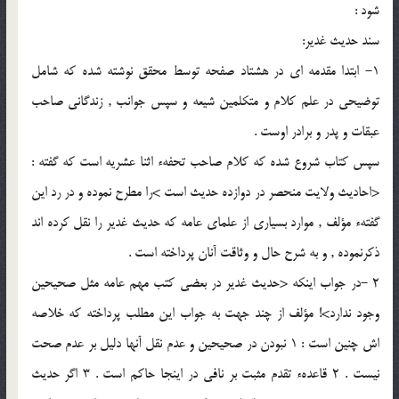
شود :
سند حديث غدير:
1- ابتدا مقدمه اى در هشتاد صفحه توسط محقق نوشته شده كه شامل
توضيحى در علم كلام و متكلمين شيعه و سپس جوانب , زندگانى صاحب
عبقات و پدر و برادر اوست .
سپس كتاب شروع شده كه كلام صاحب تحفهء اثنا عشريه است كه گفته :
<احاديث ولايت منحصر در دوازده حديث است >را مطرح نموده و در رد اين
گفتهء مؤلف , موارد بسيارى از علماى عامه كه حديث غدير را نقل كرده اند
ذكرنموده , و به شرح حال و وثاقت آنان پرداخته است .
2 -در جواب اينكه <حديث غدير در بعضى كتب مهم عامه مثل صحيحين
وجود ندارد>! مؤلف از چند جهت به جواب اين مطلب پرداخته كه خلاصه
اش چنين است : 1 نبودن در صحيحين و عدم نقل آنها دليل بر عدم صحت
نيست . 2 قاعدهء تقدم مثبت بر نافى در اينجا حاكم است . 3 اگر حديث