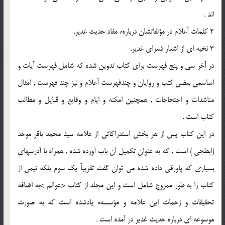
اند .
2 كلمات أعلام در مؤلفاتشان دربارهء مفاد حديث غدير.
3 نخبه اى از اشعار شعراى غدير.
در آخر سى و پنج فهرست براى كتاب تدوين شده كه شامل فهرست آيات و
اساسمى بعضى كتب و روايان و چندفهرست أعلام و نيز چند فهرست , امثال
مناشدات و احتجاجات , همچنين امكنه و ايام و وقايع و قبايل و مطالب
كتاب است .
در اين كتاب پس از هر بخش استدراكاتى از علامه سيد محمد باقر موحد
(ابطحى ) است , كه به عنوان تكميل آن باب آورده شده , همراه با آدرسهاى
بسيارى كه پاورقى داده شده مى توان گفت تقريباً يك سوم بلكه نيمى از
كتاب را به طور ممزوج شامل است و اين مجلد از كتاب <عوالم >به اضافه
تحقيقات و زحمات اين علامه و مؤسسهء يادشده است كه به صورت
موسوعه اى درباره حديث غدير در آمده است .