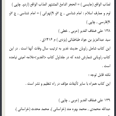
لعذاب الواقع (جايسى ) = الحجر الدامغ المشتهر العذاب الواقع (اردو, چاپى )
لوم و معارف اسلام : امام شناسى , ج 7و 9(تهرانى ) = امام شناسى , ج 7و
9(فارسى , چاپى )
138 على ضفاف الغدير (عربى , خطى )
سيد عبدالعزيز بن جواد طباطبائى (يزدى ) م 1416ق .
اين كتاب شامل راويان حديث غدير به ترتيب سال وفات آنها است . در اين
كتاب راويانى شمارش شده كه در جلداول كتاب <الغدير>علامه امينى نيامده
است .
نكته قابل توجه :
اين كتاب همراه با ساير تأليفات مؤلف در راه تنظيم و نشر است .
139 على ضفاف الغدير (عربى , چاپى )
عبدالله محمدى , محمد بهره مند (خراسانى ), محمد محدث (خراسانى ).