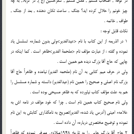
در كوفه , اصحاب مسلم , مقتل مسلم , سفرحسين (ع ), در كربلا, به چه
چيز خونم را حلال كرده ايد؟ جنگ , ساعت تكان دهنده , بعد از جنگ ,
طواف , خاتمه .
نكات قابل توجه :
1 در الذريعه از اين كتاب با نام <عيدالغدير>ولى بدون شمارهء تسلسل ياد
نموده و گفته : از عبارت مؤلف نام <ملحمة الغدير>ظاهر است . كما اينكه در
چاپى كه حاج آقا بزرگ ديده هم همين است .
ولى در حرف ميم كتابى به آن نام (ملحمه الغدير) نيامده و ظاهراً حاج آقا
بزرگ نام اصلى و صحيح را همين نام (عيدالغدير) دانسته و شماره مسلسل را
هم به علت مؤلف كتاب نياورده كه به ظاهر مسيحى بوده است .
ولى نام صحيح كتاب همين نام است , چرا كه خود مؤلف در نامه اش به
علامهء امينى (آدرس ياد شدهء الغدير)تصريح به نامگذارى كتابش به اين نام
نموده و توضيح مختصرى دربارهء آن داده است .
2 حاج آقا بزرگ چاپى را به تاريخ 1948ميلادى معرفى نموده كه ظاهراً