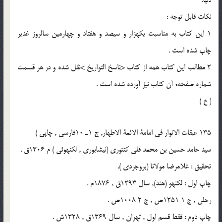
نكات قابل توجه :
1 اين كتاب به مناسبت يكهزار و سيصد و هفتاد و چهارمين سالروز غدير
چاپ شده است .
2 مطالب اين كتاب همه از كتاب <ناسخ التواريخ >نقل شده و در هر قسمت
شماره صفحهء آن كتاب نيز آورده شده است .
( ع )
135 عبقات الانوار فى امامة الائمة الاطهار, ج 1ـ 10فارسى , چاپى )
سيد حامد حسين بن محمد قلى كنتورى (نيشابورى , لكنهوئى ) م 1306ق .
تحقيق : غلامرضا مولانا (بروجردى ).
چاپ اول : لكنهو (هند), سال 1293ق , 1876م .
رحلى , ج 1 1251ص , ج 2 1008ص .
چاپ دوم : فقط قسم اول , تهران , سال 1369ق , 1328ش .