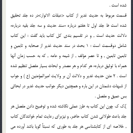
شده است .
قسمت مربوط به حديث غدير از كتاب <عبقات الانوار>در ده جلد تحقيق
شده است ظ جلد اول تا هفتم درباره ءسند حديث و سه جلد بقيه دربارهء
دلالت حديث است , و در تقسيم بندى كل كتاب بايد گفت : اين كتاب
شامل دوقسمت است : 1 بحث در سند حديث غدير از صحابه و تابعين و
تابعين تابعين , و تا عصر مؤلف , از شيعه و عامه , كه به حسب زمان آنها
همراه با توثيق دربارهء هر كدام و هر مصدر و ابحاث بسيار مفصل تنظيم شده
است . 2 متن حديث غدير و دلالت آن بر ولايت اميرالمؤمنين (ع ) و جواب
از شبهات دشمنان در اين باره و همچنين ديگر جوانب حديث غدير در ابحاثى
بس عميق و مفصل .
];ك ك چون اين كتاب به طرز عملى نگاشته شده و توضيح دادن مفصل هر
جلد باعث طولانى شدن كتاب حاضر, و نيزبراى رعايت تمام خوانندگان كتاب
, خلاصه اى از كتابشناسى هر جلد به طورى كه نسبتاً گويا باشد آورده مى