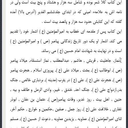
اين كتاب كلاً شعر بوده و شامل سه هزار و هشتاد و پنج بيت است ولى در
نامه اش به علامهء امينى كه در ابتداى جلدششم الغدير (آدرس بالا) آمده
گفته كه اين كتابش حدود سه هزار و پانصد بيت است .
اين كتاب پس از مقدمه اى خطاب به اميرالمؤمنين (ع ) اشعار خود را تقديم
مى كند. اشعار او يك دور تاريخ زندگانى پيامبر (ص ) و اميرالمؤمنين (ع )
است و در نهايت به شهادت امام حسين (ع ) مى رساند.
];ّّنماز, جاهليت , قريش , هاشم , عبدالمطلب , نماز استسقاء, ميلاد پيامبر
(ص ), ابوطالب (ع ), بعثت , ميلاد على (ع ), پيروزى اسلام , هجرت پيامبر
(ص ), هجرت على (ع ), على (ع ) در يثرب (مدينه ), بردبارى خالص , جنگ
بدر,ازدواج على (ع ), جنگ احد, خندق , خيبر, وادى الرمل و طائف و بيه ,
حنين , اهل بيت , روز غدير, وفات پيامبر(ص ), عثمان بن عفان , ابوذر
غفارى , خلافت على (ع ), روز جمل , صفين ,حكمين و خوارج , حكم آخر,
ثناى اميرالمؤمنين (ع ), معاويه , يزيدبن معاويه , دعوت از حسين (ع ), مسلم