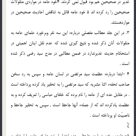
غدير در صحيحين هم بود قبول نمى كردند. 4خود عامه در مواردى منقولات
صحيحين را رد كرده اند 5 خود عامه قائل به تناقض احاديث صحيحين در
مواردهستند.
3. در اين جلد مطالب مفصلى دربارهء اين سه نفر وبرخورد علماى عامه به
منقولات آنان ذكر شده و نتيج گيرى شده كه عدم نقل اينان اهميتى در
استحكام حديث غديرندارد در ضمن مطالبى در مدح سيد رضى ذكر شده
است .
4 -ابتدا دربارهء عظمت سيد مرتضى در لسان عامه و سپس به رد سخن
صاحب تحفهء اثنا عشريه كه سيد مرتضى را به تحقير ياد كرده پرداخته است
. در مقابل عده اى از عامه را نام برده كه خلفاى عباسى را تعريف كرده و به
عظمت يادكرده اند كه از جملهء آنها جاحظ است , سپس به تحقير جاحظ و
ناصبيّت او پرداخته است .
];ّّ