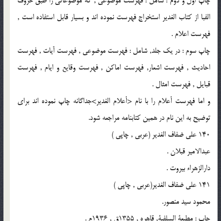
چاپ اول و دوم : شامل : فهرست موضوعى , كه موضوعاتى را طبق حروف
الفبا از كتاب الغدير استخراج فهرست نموده اند و بسيار قابل استفاده است ,
فهرست اعلام .
چاپ سوم : در يك جلد, شامل : فهرست موضوعى , فهرست آيات , فهرست
احاديث , فهرست اشعار, فهرست اماكن , فهرست وقايع و ايام , فهرست
قبايل , فهرست امثال .
و اما فهرست أعلام را با نام <أعلام الغدير>جداگانه چاپ نموده اند براى
توضيح به اين نام در همين كتابنامه مراجعه شود.
140 على ضفاف الغدير (عربى , چاپى )
عبدالامير قبلان .
دارالزهراء بيروت .
141 على ضفاف الغدير(عربى , چاپى )
محمود سيد منصور.
چاپ : مطبعة السلفية, قاهره , 1355ق , 1936م .