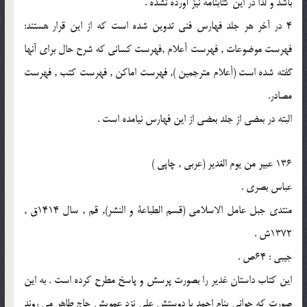
باشد و لذا در اين كتابنامه نيز آورده نشده .
4 در آخر هر جلد فهارس فنى تدوين شده است كه از اين قرار هستند:
فهرست موضوعات , فهرست أعلام ,فهرست كسانى كه شرح حال براى آنها
گفته شده است (أعلام مترجمين ), فهرست اماكن , فهرست كتب , فهرست
مصادر.
البته در بعضى از جلد بعضى از اين فهارس نيامده است .
136 عبير من يوم الغدير (عربى , چاپى )
عباس بصرى .
منتدى جبل عامل الاسلامى (قسم الطباعة و النشر), قم , سال 1414ق ,
1372ش .
جيبى : 64ص .
اين كتاب داستان غدير را بصورت پرسش و پاسخ مطرح كرده است . به اين
صورت كه جوانى بنام احمد با دوستش على نزد عمويش حاج طاهر مى روند