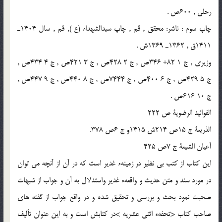
رحلى , 600ص .
چاپ سوم : ناشر: محقق , قم , چاپ سيدالشهداء (ع ), قم , سال 1404ـ
1411ق , 1362ـ 1369ش .
وزيرى , ج 1 82+ 346ص , ج 2 428ص , ج 3 421ص , ج 4 434ص ,
ج 5 429ص , ج 6 400ص , ج 7444ص , ج 8 440ص , ج 9 447ص ,
ج 10 616ص .
الفوائيد الرضوية ص 222
الذريعة ج 15ص 214ش 1415و ج 6ص 378.
أعيان الشيعة ج 7ص 425
اين كتاب از كتب بى نظير در زمينهء غدير است كه در آن از آنچه مى توان
در مورد سند و متن حديث و واقعهء غدير واستدلال به آن و جواب از شبهات
صحبت نمود بحث و بررسى و تحقيق شده و در واقع جواب از گفته هاى
صاحب كتاب <تحفهء اثنى عشريه >در كتابش است و به اين عنوان تأليف