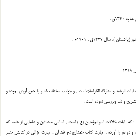
134ق .
), سال 1327ق , 1909م .
يات الرشيد و مطرقة الكرامة>است , و جوانب مختلف غدير را جمع آورى نموده و
 تشريح و نقد وبررسى نموده است .
: كه اثبات خلافت اميرالمؤمنين (ع ) است , اسامى محدثين و علمايى از عامه كه
ست و دو نفر را آورده , عبارت كتاب <مدارج >و نقد آن , عبارت غزالى در كتابش <سر