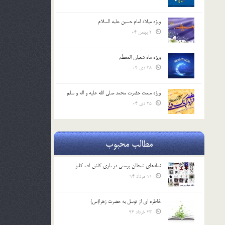
ویژه میلاد امام حسین علیه السلام
2 بهمن 04
ویژه ماه شعبان المعظّم
28 دی 04
ویژه مبعث حضرت محمد صلی الله علیه و اله و سلم
25 دی 04
مطالب محبوب
نمادهای شیطان پرستی در بازی کلش آف کلنز
11 مرداد 94
خاطره ای از توسل به حضرت زهرا(س)
23 خرداد 94