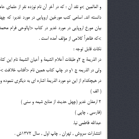
و العالمين >و نقد آن : كه در آخر آن نام نوزده نفر از علماى عا
دانسته اند, اسامى كتب مورخين اروپايى در مورد غدير: كه چهار
بيان مورخ اروپايى در مورد غدير در كتاب <اپالوحى فرام محم
>كه ظاهراً كلامى از مؤلف آمده است .
نكات قابل توجه :
در الذريعة ج 2و طبقات أعلام الشيعة و أعيان الشيعة نام اين كتاب <اعجاز داودى >آمده است .
ولى در الذريعه ج 1و در چاپ كتاب همين نام <آفتاب خلافت >آمده است .
در هيچكدام از اين دو مورد الذريعة اشاره اى به ديگرى ننموده و درج 2نام مؤلف را يادآور نشد
( الف )
2 ارمغان غدير (چهل حديث از منابع شيعه و سنى )
(فارسى , چاپى )
عبدالله فاطمى نيا.
انتشارات سروش , تهران , چاپ اول , سال 1372ش .