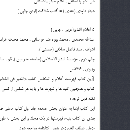
عل اكبر پاكستانى , غلام حيدر پاكستانى .
عجاز داودى (هندى ) = آفتاب خلافت (اردو, چاپى )
5 أعلام الغدير(عربى , چاپى )
عبدالله محمدى , محمد بهره مند خراسانى , محمد محدث خراسا
اشراف : سيد فاضل ميلانى (حسينى ).
چاپ دوم , مؤسسة النشر الاسلامى (جامعهء مدرسين ), قم , سال 1410ق
وزيرى , 336ص .
];ّّاين كتاب فهرست أعلام و اشخاص كتاب <الغدير فى الكتا
كتاب و همچنين كنيه ها و شهرت ها و يا به هر شكلى از كسى يا
نكته قابل توجه :
اين كتاب ابتدا به عنوان بخش عمدهء جلد اول كتاب <على ضف
بعدى آن كتاب بقيهء فهرستها در يك مجلد و اين بخش به طور
<على ضفاف الغدير>در همين كتابنامه مراجعه شود.