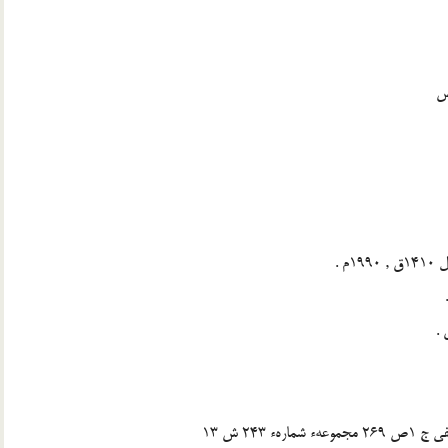
 .
24 ش 13