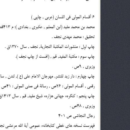
6 أقسام المولى فى اللسان (عربى , چاپى )
محمد بن محمد مفيد (ابن المعلم , عكبرى , بغدادى ): م 413قص
تحقيق : محمد مهدى نجف .
چاپ اول : منشورات المكتبة التجارية, نجف , سال 1370ق .
چاپ سوم : مكتبة المفيد, قم , (افست از چاپ نجف ).
وزيرى , 9ص .
چاپ چهارم : دار زيد للنشر, مهرجان الامام على (ع ), لندن , سال 1410ق , 1990م
رقعى , أقسام المولى : 26ص , رسالة فى معنى المولى : 41ص .
چاپ پنجم : كنگرهء جهانى هزارهء شيخ مفيد, قم , سال 1413ق .
وزيرى , 48ص .
رجال النجاشى ص 401
فهرست نسخه هاى خطى كتابخانهء عمومى آية الله مرعشى نجفى ج 1ص 269 مجموعهء شمارهء 3