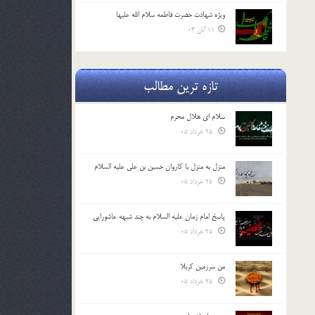
ویژه شهادت حضرت فاطمه سلام الله علیها
11 آبان 04
تازه ترین مطالب
سلام ای هلال محرم
25 خرداد 05
منزل به منزل با کاروان حسین بن علی علیه السلام
25 خرداد 05
پاسخ امام زمان علیه السلام به چند شبهه عاشورایی
25 خرداد 05
من سرزمین کربلا
25 خرداد 05