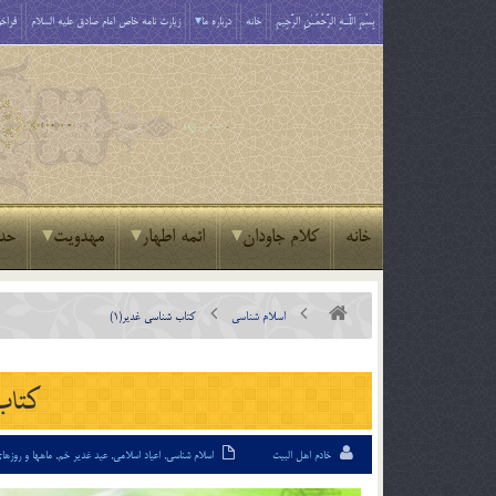
بِسْمِ اللَّـهِ الرَّحْمَـٰنِ الرَّحِيمِ
خانه
درباره ما
زیارت نامه خاص امام صادق علیه السلام
فراخو
خانه
کلام جاودان
ائمه اطهار
مهدویت
حد
اسلام شناسی
کتاب شناسی غدیر(1)
کتاب 
خادم اهل البیت
اسلام شناسی
,
اعیاد اسلامی
,
عید غدیر خم
,
ماهها و روزه