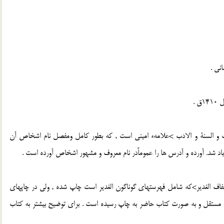
نى .
 .
ب و السنة و الادب >علامهء امينى است , كه بطور كامل ومفصل نام اشخاص آن
د شد. آورده و آدرس ها را عموماًدر نام معروف و مشهور اشخاص آورده است .
اف الغدير>كه شامل فهرستهاى گوناگون الغدير است چاپ شده , ولى در چاپهاى
 مستقل و به صورت كتاب حاضر به چاپ رسيده است . براى توضيح بيشتر به كتاب