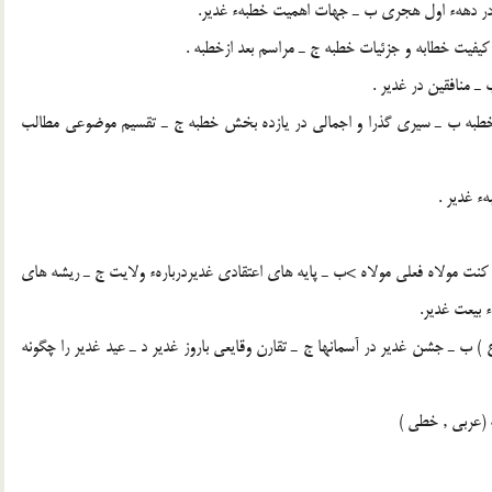
خطبه ب ـ سيرى گذرا و اجمالى در يازده بخش خطبه ج ـ تقسيم موضوعى مطالب
 كنت مولاه فعلى مولاه >ب ـ پايه هاى اعتقادى غديردربارهء ولايت ج ـ ريشه هاى
 بيعت غدير.
ع ) ب ـ جشن غدير در آسمانها ج ـ تقارن وقايعى باروز غدير د ـ عيد غدير را چگونه
 (عربى , خطى )