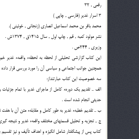
رقعى , 32
3 اسرار غدير (فارسى , چاپى )
محمد باقر بن محمد اسماعيل انصارى (زنجانى , خوئينى ).
نشر مولود كعبه , قم , چاپ اول , سال 1415ق , 1374ش .
وزيرى , 244ص .
اين كتاب گزارشى تحليلى از لحظه به لحظهء واقعهء غدير خم
همچنين جوانب اجتماعى و سياسى آن را مورد بررسى قرار داده 
سه خصوصيت اين كتاب عبارتنداز:
الف ـ تقديم يك دورهء كامل از ماجراى غدير با تمام جزئيا
حديثى انجام شده است .
ب ـ تقديم خطبهء غدير به طور كامل و مقابلهء متن آن با هفت 
ج ـ تجزيه و تحليل قسمتهاى مختلف واقعهء غدير و نتيجه گيرى
كتاب پس از پيشگفتار شامل انگيزه و اهداف تأليف و نيز تقسيم