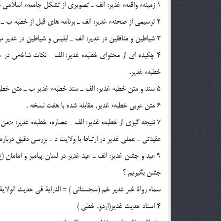
1 زمينهء واقعهء غدير: الف ـ تصويرى از تشكل جامعهء اسلامى در دههء اول هجرى ب ـ جهات اهميت خطبهء غدير.
2 ترسيمى از صحنهء غدير: الف ـ برنامه هاى قبل از خطبه ب ـ كيفيت خطابه و جزئيات خطبه ج ـ مراسم بعد ازخطبه .
3 شياطين و منافقين در غدير: الف ـ ابليس و شياطين در غدير ب ـ منافقين در غدير .
4 چكيده اى از محتواى خطبهء غدير: الف ـ نكات شاخص در 
خطبهء غدير.
5 سند و متن خطبه غدير: الف ـ سند خطبهء غدير ب ـ متن خطبهء غدير .
6 متن عربى خطبهء غدير, مقابله شده با هفت نسخه .
7 نتيجه گيرى از خطبهء غدير: الف ـ عصارهء خطبهء غدير: <من
عقيدتى ـ عملى غدير در ارتباط با ولايت د ـ بررسى دقيق دربارهء
9 عيد و جشن غدير: الف ـ عيد غدير در لسان پيامبر و امامان (
جشن بگيريم ؟
سماء رواة خبر غدير خم (سجستانى ) = الدراية فى حديث الولاية
4 اسناد حديث غدير(اردو, خطى )