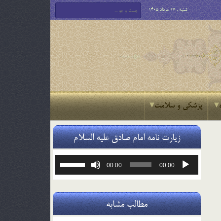
شنبه , 17 مرداد 1405
پزشکی و سلامت
زیارت نامه امام صادق علیه السلام
پخش‌کننده
برای
00:00
00:00
صوت
افزایش
یا
کاهش
صدا
مطالب مشابه
از
کلیدهای