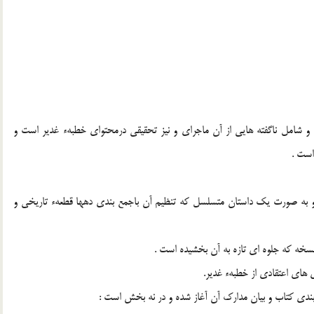
 و شامل ناگفته هايى از آن ماجراى و نيز تحقيقى درمحتواى خطبهء غدير است و
است .
ت و به صورت يك داستان متسلسل كه تنظيم آن باجمع بندى دهها قطعهء تاريخى و
نسخه كه جلوه اى تازه به آن بخشيده است .
 هاى اعتقادى از خطبهء غدير.
 بندى كتاب و بيان مدارك آن آغاز شده و در نه بخش است :