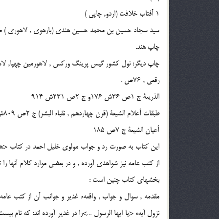
1 آفتاب خلافت (اردو, چاپى )
سيد سجاد حسين بن محمد حسين هندى (بارهوى , لاهورى ) م حدود 0
چاپ هند.
چاپ ديگر: نول كشور گيس پرينگ وركس , لاهورمين چهپا, لاهور (پاكستان 
رقعى , 76ص .
الذريعة ج 1ص 36ش 176و ج 2ص 231ش 914
طبقات أعلام الشيعة (قرن چهاردهم , نقباء البشر) ج 2ص 809ش 1318
أعيان الشيعة ج 7ص 185
اين كتاب به صورت رد و جواب مولوى خليل احمد در كتاب <هدا
از كتب عامه نيز شواهدى آورده , و در بعضى موارد كلام آنها را
بخشهاى كتاب چنين است :
مقدمه , سوال و جواب , واقعهء غدير و جوانب آن از كتب عامه 
نزول آيهء <يا ايها الرسول …>را در غدير آورده اند: كه نام بي