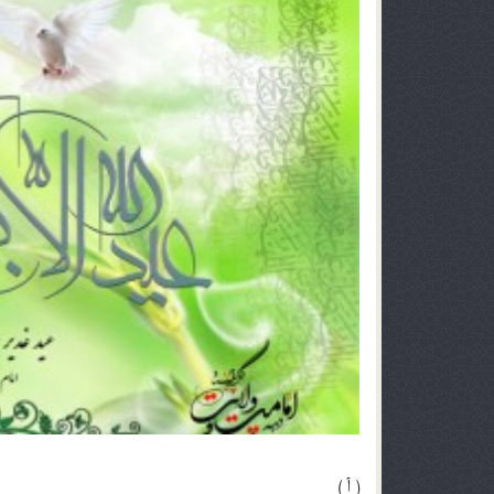
( آ )