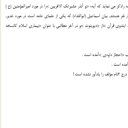
مه راذكر مى نمايد كه آيهء <و أنذر عشيرتك الاقربين >را در مورد اميرالمؤمنين (ع )
 نفر هستند, بيان اسماعيل (ابوالفداء) كه يكى از علماى عامه است در مورد غدير,
د ايندوى قرآن >از <ديوينوت >و در آخر مطالبى با عنوان <بيمارى اسلام كانسخه
ه است !