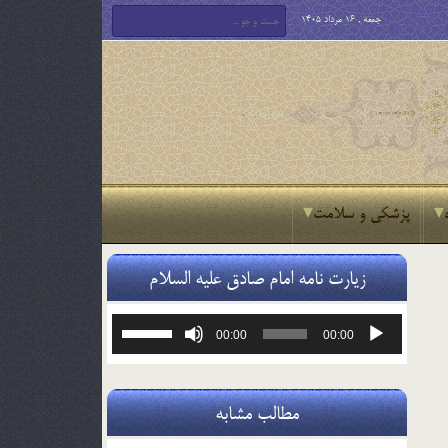
جمعه , 16 مرداد 1405
پزشکی و سلامت
زیارت نامه امام صادق علیه السلام
پخش‌کننده
برای
00:00
00:00
صوت
افزایش
یا
کاهش
صدا
مطالب مشابه
از
کلیدهای