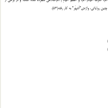
گفتنی است که در روایات، عید غدیر، اکبر اعیاد، افضل اعیاد(50)، اشرف اعیاد(51)، و اعظم اعیادِ (52)اسلامی شمرده شده است. و در برخی از
روایاتی، واژه‌ی”اَشهَر” به کار رفته(53).