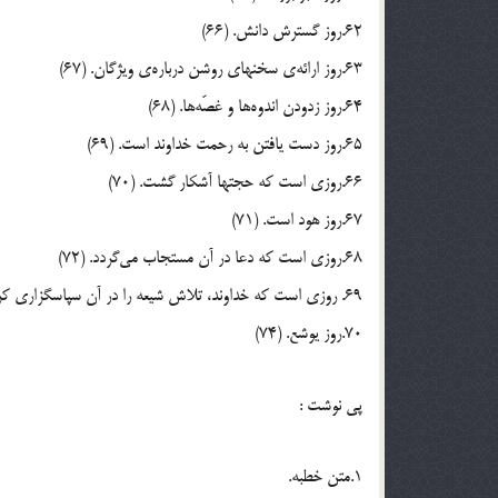
62.روز گسترش دانش. (66)
63.روز ارائه‌ی سخنها‌ی روشن درباره‌ی ویژگان. (67)
64.روز زدودن اندوه‌ها و غصّه‌ها. (68)
65.روز دست یافتن به رحمت خداوند است. (69)
66.روزی است که حجتها آشکار گشت. (70)
67.روز هود است. (71)
68.روزی است که دعا در آن مستجاب می‌گردد. (72)
69. روزی است که خداوند، تلاش شیعه را در آن سپاسگزاری کرده است. (73)
70.روز یوشع. (74)
پي نوشت :
1.متن خطبه.