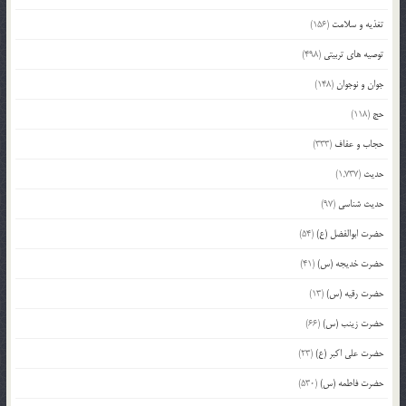
تغذیه و سلامت
(156)
توصیه های تربیتی
(498)
جوان و نوجوان
(148)
حج
(118)
حجاب و عفاف
(333)
حدیث
(1,737)
حدیث شناسی
(97)
حضرت ابوالفضل (ع)
(54)
حضرت خدیجه (س)
(41)
حضرت رقیه (س)
(13)
حضرت زینب (س)
(66)
حضرت علی اکبر (ع)
(23)
حضرت فاطمه (س)
(530)