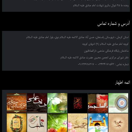
وعده ما 25 شوال سالروز شهادت امام صادق علیه السلام
آدرس و شماره تماس
استان کرمان ، شهرستان رفسنجان، حسن آباد صادق الائمه علیه السلام نوق، بلوار امام صادق علیه السلام
کوچه امام صادق علیه السلام (9) انتهای کوچه
ساختمان پایگاه فرهنگی مذهبی دارالصادقیون
دفتر شورای مرکزی انجمن محبین حضرت صادق الائمه علیه السلام
شماره تماس : 03434171563 – 09133928317
ائمه اطهار