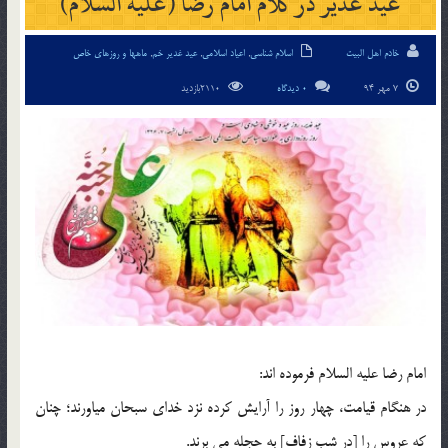
عید غدیر در کلام امام رضا (علیه السلام)
خادم اهل البیت
اسلام شناسی
,
اعیاد اسلامی
,
عید غدیر خم
,
ماهها و روزهای خاص
7 مهر 94
0 دیدگاه
2110بازدید
امام رضا عليه السلام فرموده اند:
در هنگام قيامت، چهار روز را آرايش کرده نزد خداى سبحان مياورند؛ چنان
که عروس را [در شب زفاف] به حجله مي برند.