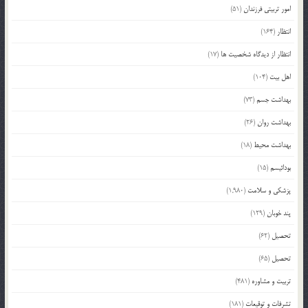
امور تربیتی فرزندان
(51)
انتظار
(164)
انتظار از دیدگاه شخصیت ها
(17)
اهل بیت
(104)
بهداشت جسم
(73)
بهداشت روان
(26)
بهداشت محیط
(18)
بودائیسم
(15)
پزشکی و سلامت
(1,980)
پند خوبان
(129)
تحصیل
(62)
تحصیل
(65)
تربیت و مشاوره
(481)
تشرفات و توقیعات
(181)