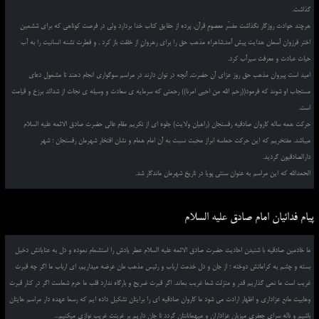
گذاشت.
هرچند حوادث روزگار نگذاشت مفسّر معصومِ قرآن, پرده از حقایق کتاب خدا بردارد ولی در فرصت کوتاهی که برای ششمین
اختر فرزوان آسمان هدایت پیش آمد,شاهراه مذهب حق را برای رهروانِ از خلقت باز کرد , و فطرت تشنه انسانیت را به آب
حیات عبادت و معرفت سیرآب کرد.
امید است پیروان مذهب حق روز عزای آن حضرت, آنچه در توان دارند در مراسم سوگواری انجام دهند تا مشمول دعای
مستجاب او شوند که فرمود((رحم الله من احیی امرنا)) رحمتی که سرمایه ی سعادت و وسیله ی نجات از شدائد برزخ و قیامت
است.
حرکت همه ساله کاروان صادقیه رفسنجان (راهیان ولایت) جلوه ای از تکریم مقام عالی حضرت صادق الائمه علیه السلام
میباشد. مفتخریم که این حرکت حماسه ابراز محبت نسبت به آن امام همام و نشان افتخار شهرمان رفسنجان ؛ شهر
دارالصادقیون گردید.
الحمدالله که این مراسم به عنوان سنتی پویا در تاریخ شهرمان ماندگار شد.
پیام فدائیان امام صادق علیه السلام
ما خادمین صادقیه با شنیدن احادیث حضرت صادق الائمه علیه السلام عطر یادش را استشمام نموده و دل به عنایاتش دخیل
بسته و چشم به کراماتش دوخته ؛ از جان و دل خدمت ارباب و رئیس مذهب مان عرضه میداریم، ای ارباب ما اگر چه قبرت
غریب است ما نمی گذاریم قدر و منزلت شما غریب بماند. اگر قبرت ضریح و بارگاه ندارد قلب ما حرم شماست اگر در کنار قبرت
وهابیت مانع عزاداری و اظهار ارادت می شود ما کاروان صادقیه ای را برایتان تشکیل داده ایم که رسما عهده دار مراسم هایتان
باشیم و ناله سرای جعفری میزبان عزاداران و میهمانانتان گردد تا جان داریم بر غربتت غریب نوازی میکنیم...