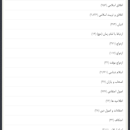
اخلاق اسلامی
(956)
اخلاق و تربیت اسلامی
(2,836)
ادیان
(474)
ارتباط با امام زمان (عج)
(14)
ازدواج
(371)
ازدواج
(117)
ازدواج موقت
(32)
اسلام شناسی
(2,661)
اصحاب و یاران
(37)
اصول اعتقادی
(777)
اطلاعیه ها
(26)
اعتقادات و اصول دین
(28)
اعتکاف
(43)
اعیاد اسلامی
(211)