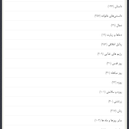
داستان
(146)
دانستنی‌های خانواده
(357)
دجال
(29)
دعاها و زیارت
(19)
رذایل اخلاقی
(252)
رژیم های غذایی
(209)
روز قدس
(31)
روز مباهله
(41)
روزه
(93)
روزه و سلامتی
(101)
زرتشتی
(40)
زنان
(317)
سایر روزها و ماه ها
(103)