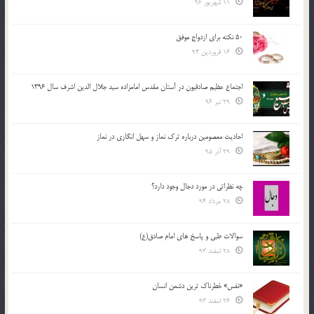
11 شهریور 96
50 نکته برای ازدواج موفق
16 فروردین 94
اجتماع عظیم صادقیون در آستان مقدس امامزاده سید جلال الدین اشرف سال 1396
29 تیر 96
احادیث معصومین درباره ترک نماز و سهل انگاری در نماز
29 آذر 95
چه نظراتی در مورد دجال وجود دارد؟
28 مرداد 94
سوالات طبی و پاسخ های امام صادق(ع)
28 اسفند 93
«نفس» خطرناک ترین دشمن انسان
26 اسفند 93