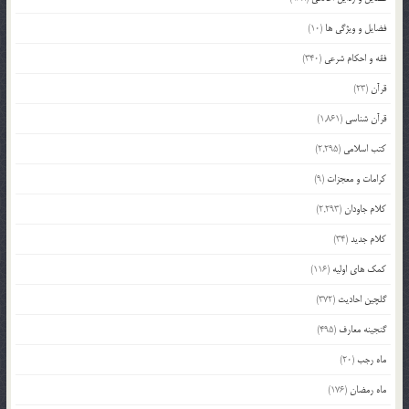
فضایل و ویژگی ها
(10)
فقه و احکام شرعی
(340)
قرآن
(23)
قرآن شناسی
(1,861)
کتب اسلامی
(2,295)
کرامات و معجزات
(9)
کلام جاودان
(2,293)
کلام جدید
(34)
کمک های اولیه
(116)
گلچین احادیث
(372)
گنجینه معارف
(495)
ماه رجب
(20)
ماه رمضان
(176)