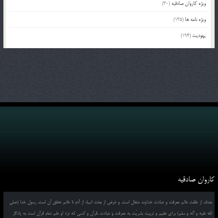
ویژه کاروان صادقیه
(30)
ویژه نامه ها
(135)
یهودیت
(194)
کاروان صادقیه
هدف از خلقت عالم معرفت و عبادت خداوند متعال است, و غرض از بعثت انبیاء از آدم تا خاتم تحقق آن است, رسول خدا (صلی
الله علیه و آله و سلم) برای تعلیم و تربیت بشریّت به معرفت و عبادت ,قرآن و کسی که نزد او علم تمام قرآن است به یادگار