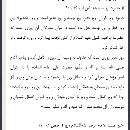
از حضرت پرسيده شد: اين ايام کدامند؟
فرمود: روز قربان، روز فطر، روز جمعه و روز غدير است. و روز «غدير» بين
روزِ فطر و روز جمعه مثل ماه است در ميان ستارگان. آن روزى است که
حضرت ابراهيم خليل عليه السلام از آتش نجات پيدا کرد و روزه گرفت و از
خدا تشکر کرد.
روز غدير روزى است که خداوند به وسيله آن دين را کامل کرد و پيامبر اکرم
صلي الله عليه و آله و سلّم، حضرت على عليه السلام را به عنوان
اميرالمؤمنين معرفى کرد و فضائل وى را برشمرد و جانشين بودن وى را [از
طرف خداى سبحان به همگان] اعلام کرد و به ميمنت اين روز، روزه گرفت؛
چرا که روز کمال است و روز نا اميدى شيطان و روز قبولى اعمال شيعيان و
دوستداران آل محمد صلي الله عليه و آله و سلّم است.»
منبع: مسند الامام الرضا عليه‌السلام ، ج 2، صص 18-17