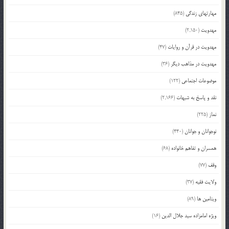
مهارتهای زندگی
(845)
مهدویت
(2,150)
مهدویت در قرآن و روایات
(47)
مهدویت در مذاهب دیگر
(36)
موضوعات اجتماعی
(122)
نقد و پاسخ به شبهات
(2,166)
نماز
(225)
نوجوانان و جوانان
(440)
همسران و تفاهم خانواده
(68)
وقف
(77)
ولایت فقیه
(37)
ویتامین ها
(89)
ویژه امامزاده سید جلال الدین
(16)