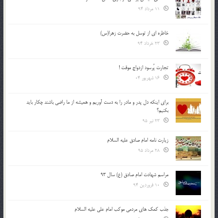
11 مرداد 94
خاطره ای از توسل به حضرت زهرا(س)
23 خرداد 94
تجارت پُرسود ازدواج موقت !
16 شهریور 04
براي اينكه دل پدر و مادر را به دست آوريم و هميشه از ما راضي باشند چكار بايد
بكنيم؟
23 تیر 95
زیارت نامه امام صادق علیه السلام
28 مرداد 95
مراسم شهادت امام صادق (ع) سال 93
10 فروردین 94
جذب کمک های مردمی موکب امام علی علیه السلام