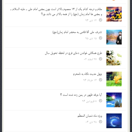
مقام و درجه كدام يك از 14 معصوم بالاتر است چون بعضي امام علي ـ عليه السلام ـ
و بعضي ها امام زمان (عج) را از همه بالاتر مي دانند چرا؟
12 دی 94
تشرف علي آقا قاضي به محضر امام زمان(عج)
15 دی 95
طرح همگانی خواندن دعای فرج در لحظه تحویل سال
27 اسفند 03
چهل حدیث نگاه به نامحرم
13 خرداد 94
آیا جرقه ظهور در یمن زده شده است ؟!
8 فروردین 94
ویژه ماه شعبان المعظّم
28 دی 04