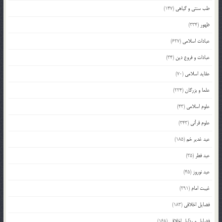
طب سنتی و گیاهی
(147)
ظهور
(334)
عبادات اسلامی
(627)
عبادات و فروع دین
(34)
عقاید اسلامی
(70)
علما و بزرگان
(224)
علوم اسلامی
(43)
علوم قرآنی
(343)
عید غدیر خم
(185)
عید فطر
(35)
عید نوروز
(45)
غیبت امام
(291)
فضایل اخلاقی
(183)
فضایل و رذایل اخلاقی
(168)