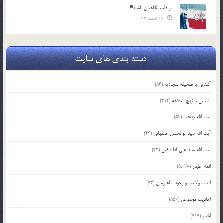
مواظب نگاهتان باشید!!!
18 اسفند 93
دسته بندی های سایت
آشنایی با صحیفه سجادیه
(56)
آشنایی با نهج البلاغه
(392)
آیت الله بهجت
(54)
آیت الله سید ابوالحسن اصفهانی
(43)
آیت الله سید علی آقا قاضی
(42)
ائمه اطهار
(5,038)
اثبات ولایت و وجود امام زمان
(73)
احادیث موضوعی
(550)
اخبار
(717)