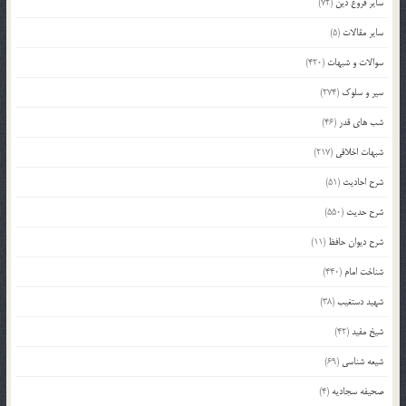
سایر فروع دین
(72)
سایر مقالات
(5)
سوالات و شبهات
(420)
سیر و سلوک
(274)
شب های قدر
(46)
شبهات اخلاقی
(217)
شرح احادیث
(51)
شرح حدیث
(550)
شرح دیوان حافظ
(11)
شناخت امام
(440)
شهید دستغیب
(38)
شیخ مفید
(42)
شیعه شناسی
(69)
صحیفه سجادیه
(4)