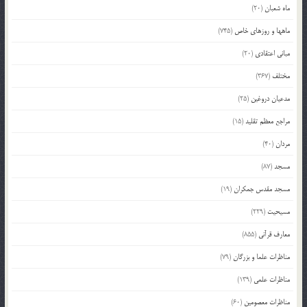
ماه شعبان
(20)
ماهها و روزهای خاص
(745)
مبانی اعتقادی
(20)
مختلف
(367)
مدعیان دروغین
(25)
مراجع معظم تقلید
(15)
مردان
(40)
مسجد
(87)
مسجد مقدس جمکران
(19)
مسیحیت
(229)
معارف قرآنی
(855)
مناظرات علما و بزرگان
(79)
مناظرات علمی
(139)
مناظرات معصومین
(60)