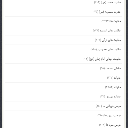
حضرت محمد (ص)
(613)
حضرت معصومه (س)
(45)
حکایت ها
(2,244)
حکایت های آموزنده
(749)
حکایت های قرآنی
(107)
حکایت های معصومین
(838)
حکومت جهانی امام زمان (عج)
(24)
خاندان عصمت
(15)
خانواده
(227)
خانواده
(2,682)
خانواده مهدوی
(22)
خواص خوراکی ها
(550)
خواص سبزی ها
(228)
خواص میوه ها
(308)