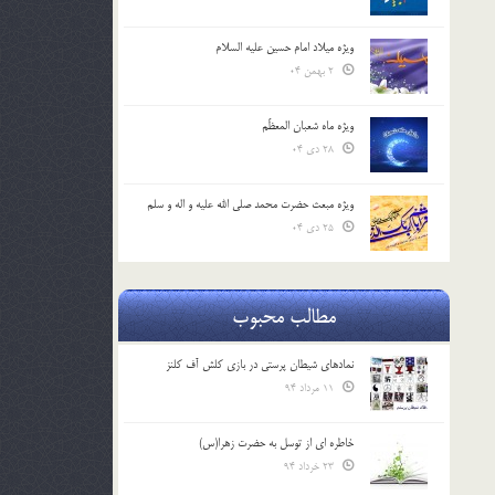
ویژه میلاد امام حسین علیه السلام
2 بهمن 04
ویژه ماه شعبان المعظّم
28 دی 04
ویژه مبعث حضرت محمد صلی الله علیه و اله و سلم
25 دی 04
مطالب محبوب
نمادهای شیطان پرستی در بازی کلش آف کلنز
11 مرداد 94
خاطره ای از توسل به حضرت زهرا(س)
23 خرداد 94