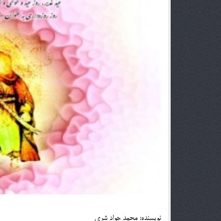
نويسنده: محمد جواد شری