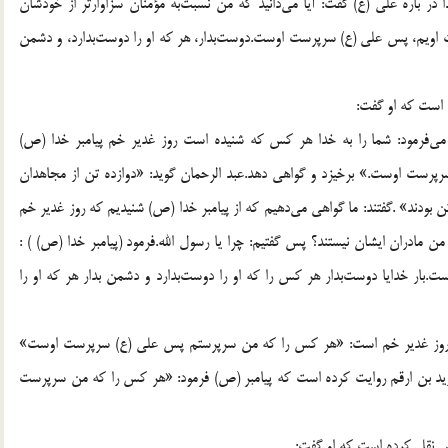
 باره علی (ع) گفت: آیا می‌دانید که من نسبت‌به مؤمنان سزاوارتر از خودشان
ت اویم، پس علی (ع) سرپرست اوست.دوست‌بدار، هر که او را دوست‌بدارد، و دشمن
ه است که او گفت:
 می‌فرمود: شما را به خدا هر کس که شنیده است روز غدیر خم پیامبر خدا (ص)
ست اوست.» برخیزد و گواهی دهد.عبد الرحمان گوید: «دوازده تن از مجاهدان
 بودند» .گفتند: ما گواهی می‌دهیم که از پیامبر خدا (ص) شنیدیم که روز غدیر خم
من مادران ایشان نیستند؟ پس گفتیم: چرا یا رسول الله.فرمود (پیامبر خدا (ص) ) :
 خدایا دوست‌بدار هر کس را که او را دوست‌بدارد و دشمن بدار هر که او را
ر روز غدیر خم است: «هر کس را که من سرپرستم پس علی (ع) سرپرست اوست‌»
).ترمذی در صحیح خود از زید بن ارقم روایت کرده است که پیامبر (ص) فرمود: «هر کس را که من سرپرست
 نقل کرده است که او گفت: