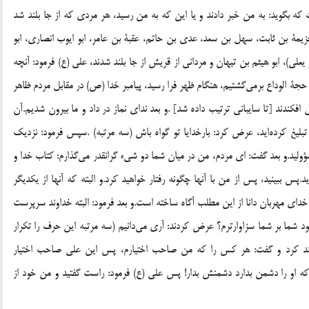
ه بگوید: به من خبر دادند و یا این که به من رسید، هر مردی که از جا بلند شد
 خزیمة بن ثابت، سهل بن سعد، عدی بن حاتم، عقبة بن عامر، ابو ایوب انصاری، ابو
 یعلی)، ابو هیثم بن تیهان و مردانی از قریش از جا بلند شدند، علی (ع) فرمود: آنچه
ز حجة الوداع برمی‌گشتیم، هنگام ظهر فرا رسید، پیامبر خدا (ص) در مقابل مردم ظاهر
افکندند [تا سایبانی ترتیب داده شد] .و بعد ندای نماز در داد و ما بیرون شدیم.آن
 تبلیغ کرده‌اید، عرض کرد: بارخدایا تو گواه باش (سه مرتبه) .سپس فرمود: نزدیک
د.و بعد گفت: ای مردم، من در میان شما دو شی‌ء گرانقدر می‌گذارم: کتاب خدا و
.پس ببینید، پس از من با آنها چگونه رفتار خواهید کرد.و البته که آنها از یکدیگر
 خدای مهربان دانا از این مطلب آگاه ساخته است.و بعد فرمود: البته خداوند سرپرست
خود شما بر شما سزاوارترم؟ عرض کردند: آری می‌دانیم (سه مرتبه این حرف را تکرار
ا بلند کرد و گفت: هر کس را که من صاحب اختیارم، پس این علی صاحب اختیار
که او را دشمن بدارد دشمنش بدار! پس علی (ع) فرمود: راست گفتید و من خود از