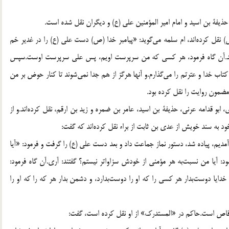
 حذیفة بن اسید و امام امیر المؤمنین علی (ع) و دیگران نقل شده است.
ص) نقل کرده‌اند، ام سلمه می‌گوید: «پیامبر خدا (ص) دست علی (ع) را در غدیر خم
ر شد.آن گاه فرمود، هر کسی که من سرپرست اویم، پس علی سرپرست اوست.سپس
تاب خدا و عترتم را می‌گذارم.و آنها هرگز از هم جدا نمی‌شوند تا کنار حوض بر من
مضمون روایت را نقل کرده بود.
ابو قدامه عرنی، حذیفة بن اسید، عامر بن ضمره و زید بن ارقم، نقل کرده‌اند.و از
د به سند خویش از عدی بن ثابت از براء نقل کرده‌اند که گفت:
مدیم، پیاده شد، دستور نماز جماعت داد و بعد دست علی (ع) را گرفت و فرمود: «آیا
ود: آیا من نسبت‌به هر مؤمنی از خودش سزاواتر نیستم؟ گفتند: آری.آن گاه فرمود:
ا دوست‌بدار هر کسی را که او را دوست‌بدارد، و دشمن بدار هر که را که او را
 وقاص است.حاکم در «المستدرک‌» از او نقل کرده است، گفت: