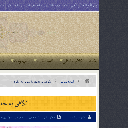
بِسْمِ اللَّـهِ الرَّحْمَـٰنِ الرَّحِيمِ
خانه
درباره ما
زیارت نامه خاص امام صادق علیه السلام
فراخو
خانه
کلام جاودان
ائمه اطهار
مهدویت
حد
اسلام شناسی
نگاهی به حدیث ولایت و آیه تبلیغ(1)
نگاهی به حدی
خادم اهل البیت
اسلام شناسی
,
اعیاد اسلامی
,
عید غدیر خم
,
ماهها و روزه