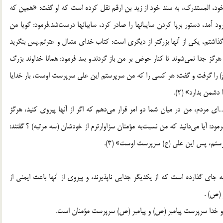
ود، المستدرک، به سند خود از زید بن ارقم نقل کرده است که او گفت: «همین که
 آمد، دستور برپا کردن سایبانها را صادر کرد، سایبانها درست‌شد.فرمود: گویا من
 گذاشتم، یکی از آنها بزرگتر از دیگری است: کتاب خدای متعال و عترتم.پس بنگرید
 هرگز جدا نمی‌شوند تا کنار حوض بر من باز گردند.و بعد فرمود: همانا خداوند بزرگ
را گرفت و گفت: هر کسی را که من سرپرستم این علی سرپرست اوست، بار خدایا
شمن بدارد» (2).
 مردم، من در میان شما دو امر قرار می‌دهم که اگر از آنها پیروی کنید، هرگز
مود: آیا می‌دانید که من نسبت‌به مؤمنان سزاوارترم از خودشان (سه مرتبه) ؟ گفتند:
تم، پس این علی (ع) سرپرست اوست‌» (3).
 به جای گذارده است که از یکدیگر جدایی ناپذیرند، و پیروی از آنها باعث ایمنی از
 (ص) .