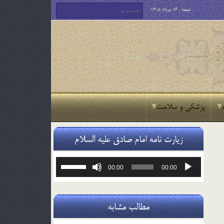
جمعه , 16 مرداد 1405
پزشکی و سلامت
زیارت نامه امام صادق علیه السلام
پخش‌کننده
برای
00:00
00:00
صوت
افزایش
یا
کاهش
صدا
مطالب مشابه
از
کلیدهای