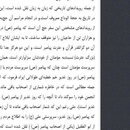
در تاریخ به حجة الوداع معروف است.و در انجام مراسم آن حج‌به
از رویدادهای مشخص این سفر حج آن است که پیامبر (ص) در را
و هزاران تن از حاجیان را نیز متوقف ساخت، تا به ایشان ابلاع 
آن دو گرانقدر قرآن و عترت پیامبر است، و این دو هرگز جدا نگ
(بزرگ عترت) نسبت‌به مؤمنان از خودشان سزاوارتر است، همان 
سرپرست مؤمنان است چنان که پیامبر (ص) سرپرست مردم با ایم
پیامبر (ص) در روز غدیر خم خطبه‌ای طولانی ایراد فرمود، که ا
جمله مطالبی است که در خاطره شماری از اصحاب باقی مانده 
انجمن خود را سوگند داد تا آنچه را که روز غدیر از پیامبر (ص)
غدیر است)، علی رغم این که شمار اصحاب باقی مانده تا آن زما
که پیامبر (ص) روز غدیر، سرپرستی علی (ع) را به اطلاع مردم ر
از ابو الطفیل (یکی از اصحاب پیامبر (ص) ) نقل شده است که