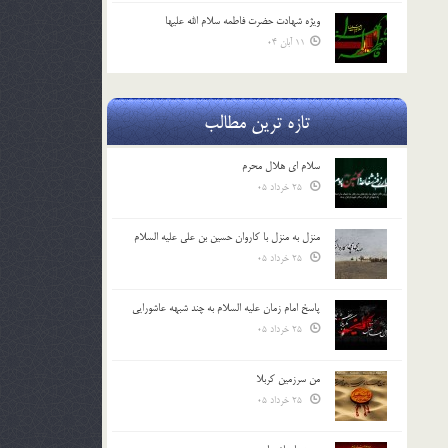
ویژه شهادت حضرت فاطمه سلام الله علیها
11 آبان 04
تازه ترین مطالب
سلام ای هلال محرم
25 خرداد 05
منزل به منزل با کاروان حسین بن علی علیه السلام
25 خرداد 05
پاسخ امام زمان علیه السلام به چند شبهه عاشورایی
25 خرداد 05
من سرزمین کربلا
25 خرداد 05