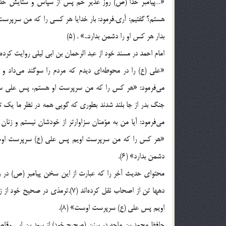
«…پیامبر خدا (ص) روز غدیر خم پس از سپاس و ستایش خدا در
هستم؟ گفتیم: آری.فرمود: بار خدایا هر کسی را که من سرپرس
بدار هر کس او را دشمن بدارد..» . (5)
امام احمد در مسند خود از عبد الرحمان بن ابی لیلی روایت کرد
«علی (ع) را در محوطه‌ای دیدم که مردم را سوگند می‌داد و
می‌فرمود: «هر کس را که من سرپرست او هستم، پس علی سرپر
جنگ بدر از جا بلند شدند بطوری که گویی همه در نظر ما یک تن
می‌فرمود: آیا من به مؤمنان سزاوارتر از خودشان نیستم و زنان 
«هر کس را که من سرپرست اویم پس علی (ع) سرپرست اوست.بار
دشمن بدارد» (6).
محتوای حدیث آخر را که عبارت از این سخن پیامبر (ص) د
دهها تن از اصحاب نقل کرده‌اند (7
اویم پس علی (ع) سرپرست اوست‌» (8).
حافظ محمد بن ماجه در سنن (صحیح خود) از سعد بن ابی وقاص