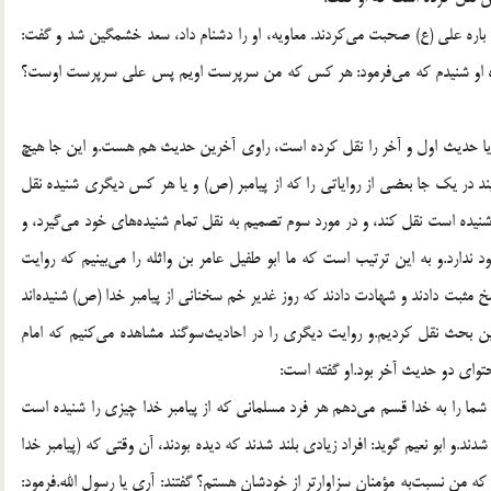
ر باره علی (ع) صحبت می‌کردند. معاویه، او را دشنام داد، سعد خشمگین شد و گفت:
رباره او شنیدم که می‌فرمود: هر کس که من سرپرست اویم پس علی سرپرست اوست؟
 حدیث اول و آخر را نقل کرده است، راوی آخرین حدیث هم هست.و این جا هیچ
یند در یک جا بعضی از روایاتی را که از پیامبر (ص) و یا هر کس دیگری شنیده نقل
نیده است نقل کند، و در مورد سوم تصمیم به نقل تمام شنیده‌های خود می‌گیرد، و
د ندارد.و به این ترتیب است که ما ابو طفیل عامر بن واثله را می‌بینیم که روایت
خ مثبت دادند و شهادت دادند که روز غدیر خم سخنانی از پیامبر خدا (ص) شنیده‌اند
ن بحث نقل کردیم.و روایت دیگری را در احادیث‌سوگند مشاهده می‌کنیم که امام
توای دو حدیث آخر بود.او گفته است:
شما را به خدا قسم می‌دهم هر فرد مسلمانی که از پیامبر خدا چیزی را شنیده است
ند.و ابو نعیم گوید: افراد زیادی بلند شدند که دیده بودند، آن وقتی که (پیامبر خدا
 که من نسبت‌به مؤمنان سزاوارتر از خودشان هستم؟ گفتند: آری یا رسول الله.فرمود: