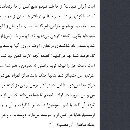
است [برای شهادت] از جا بلند شود.و هیچ کس از جا برنخاست ک
گفت، با گوشهایم شنیدم، و با قلبم دریافتم.هفده تن از جمله،
سعید خدری، ابو شریح خزاعی، ابو قدامه انصاری، ابو لیلی (یا ابو
شنیده‌اید بگویید! گفتند: گواهی می‌دهیم که با پیامبر خدا (ص) ا
شد و دستور داد شاخه‌های درختان را زدند و روی آنها جامه‌هایی 
گاه فرمود شما چه می‌گویید؟ گفتند: آنچه لازمه گفتن بود شما
است دعوت حق را لبیک گویم.براستی که هم من و هم شما مسؤولی
عترتم، اهل بیتم.اگر شما بدانها چنگ بزنید هرگز گمراه نمی‌شوید
هرگز جدا نمی‌شوند تا این که در کنار حوض بر من باز گردند.مرا
من و من سرپرست افراد با ایمانم.آیا شما نمی‌دانید که من از 
کرد) .آن گاه، یا امیر المؤمنین! دست تو را گرفت و آن ر
اوست.بارخدایا هر کس او را دوست می‌دارد، دوست‌بدار، و هر 
جمله شاهدان آن مطلبم‌» . (1)