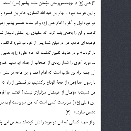
3) علی (ع) در جهت‌سرپرستی مؤمنان مانند پیامبر (ص) است.
و این هر سه مورد از جابر بن عبد الله انصاری، عامر بن ضمره و
دو مورد اول و آخر را امام علی (ع) و ام سلمه همسر پیامبر (
گرفت و آن را بحدی بلند کرد، که سفیدی زیر بغلش نمودا
فرمود: ای مردم، من در میان شما پس از خود دو شی‌ء گرانقدر، ک
باز گردند» .و در حدیث ثقلین گذشت که امام علی (ع) به همین 
دو مورد آخری را شمار زیادی از اصحاب از جمله ابو سعید خدری، 
آن جمله براء بن عازب است که امام احمد و ابن ماجه در سنن خو
با رسول خدا (ص) از حجة الوداع برگشتیم، در قسمتی از راه که آ
من نسبت‌به مؤمنان از خودشان سزاوارتر نیستم؟ گفتند: چرا.فرم
این (علی (ع) ) سرپرست کسی است که من سرپرست اویم.بار خدای
دشمن بدارد..» . (4)
.و از جمله کسانی که این دو مورد را نقل کرده‌اند سعد بن ابی