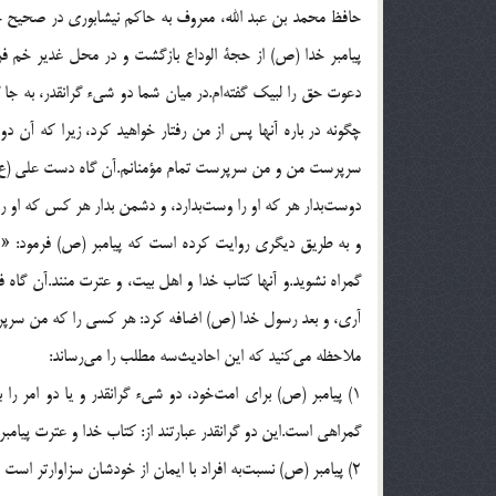
حافظ محمد بن عبد الله، معروف به حاکم نیشابوری در صحیح خ
پیامبر خدا (ص) از حجة الوداع بازگشت و در محل غدیر خم فرود
دعوت حق را لبیک گفته‌ام.در میان شما دو شی‌ء گرانقدر، به جا
چگونه در باره آنها پس از من رفتار خواهید کرد، زیرا که آن دو
سرپرست من و من سرپرست تمام مؤمنانم.آن گاه دست علی (ع) 
دوست‌بدار هر که او را وست‌بدارد، و دشمن بدار هر کس که او را د
و به طریق دیگری روایت کرده است که پیامبر (ص) فرمود: «…ای
گمراه نشوید.و آنها کتاب خدا و اهل بیت، و عترت منند.آن گاه فر
آری، و بعد رسول خدا (ص) اضافه کرد: هر کسی را که من سرپرس
ملاحظه می‌کنید که این احادیث‌سه مطلب را می‌رساند:
1) پیامبر (ص) برای امت‌خود، دو شی‌ء گرانقدر و یا دو امر را
گمراهی است.این دو گرانقدر عبارتند از: کتاب خدا و عترت پیامبر
2) پیامبر (ص) نسبت‌به افراد با ایمان از خودشان سزاوارتر است و خدا سرپرست پیامبر (ص) و پیامبر (ص) سرپرست مؤمنان است.