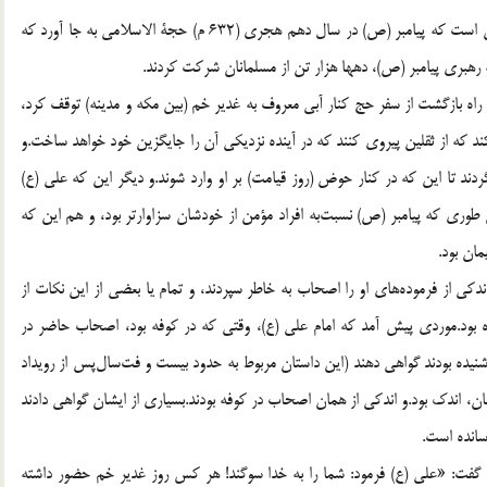
از جمله رویدادهای تاریخی که زبان به زبان نقل شده است، این است که پیامبر (ص) در سال دهم هجری (632 م) حجة الاسلامی به جا آورد که
 رهبری پیامبر (ص)، دهها هزار تن از مسلمانان شرکت کردند.
ه بازگشت از سفر حج کنار آبی معروف به غدیر خم (بین مکه و مدینه) توقف کرد،
کند که از ثقلین پیروی کنند که در آینده نزدیکی آن را جایگزین خود خواهد ساخت.و
ردند تا این که در کنار حوض (روز قیامت) بر او وارد شوند.و دیگر این که علی (ع)
طوری که پیامبر (ص) نسبت‌به افراد مؤمن از خودشان سزاوارتر بود، و هم این که
ان بود.
ندکی از فرموده‌های او را اصحاب به خاطر سپردند، و تمام یا بعضی از این نکات از
بود.موردی پیش آمد که امام علی (ع)، وقتی که در کوفه بود، اصحاب حاضر در
 شنیده بودند گواهی دهند (این داستان مربوط به حدود بیست و فت‌سال‌پس از رویداد
ن، اندک بود.و اندکی از همان اصحاب در کوفه بودند.بسیاری از ایشان گواهی دادند
سانده است.
 گفت: «علی (ع) فرمود: شما را به خدا سوگند! هر کس روز غدیر خم حضور داشته