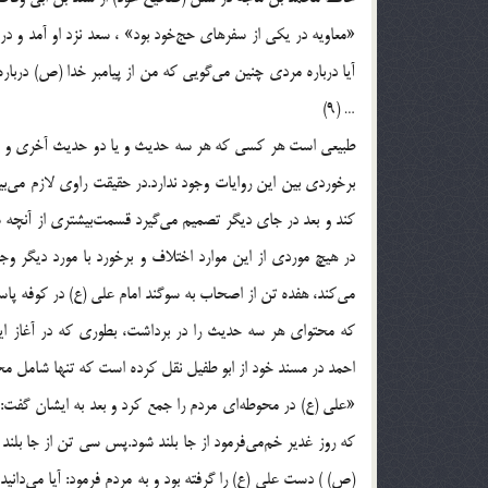
«معاویه در یکی از سفرهای حج‌خود بود» ، سعد نزد او آمد و د
آیا درباره مردی چنین می‌گویی که من از پیامبر خدا (ص) د
… (9)
طبیعی است هر کسی که هر سه حدیث و یا دو حدیث آخری و یا
برخوردی بین این روایات وجود ندارد.در حقیقت راوی لازم می‌ب
کند و بعد در جای دیگر تصمیم می‌گیرد قسمت‌بیشتری از آنچه ش
در هیچ موردی از این موارد اختلاف و برخورد با مورد دیگر وجو
می‌کند، هفده تن از اصحاب به سوگند امام علی (ع) در کوفه پاس
که محتوای هر سه حدیث را در برداشت، بطوری که در آغاز ای
احمد در مسند خود از ابو طفیل نقل کرده است که تنها شامل مح
«علی (ع) در محوطه‌ای مردم را جمع کرد و بعد به ایشان گفت: 
که روز غدیر خم‌می‌فرمود از جا بلند شود.پس سی تن از جا بلند شد
(ص) ) دست علی (ع) را گرفته بود و به مردم فرمود: آیا می‌دانید