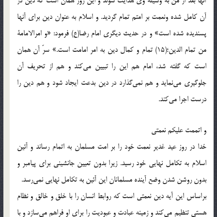
آنها بعد از من به وسيله وى هدايت شوند و اين روز همان است كه دين در
آن كامل شده ونعمت بر امتم تمام گرديد. و اسلام به عنوان دين براى آنها
پسنديده شده است» و در حديث ديگرى امام رضا(ع) فرمود: «و امرالامامة
من تمام الدين؛(15) تمام و كمال دين به امر امامت است.» سرّ آن همان
است كه گفته شد، امام هم اين را تبيين مى‌كند و هم از تحريف آن
جلوگيرى مى‌نمايد و هم نمى‌گذارد در دين بدعت ايجاد شود و هم دين را
درست اجرا مى‌كند.
و اتممت عليكم نعمتى
خدا در روز عيد غدير نعمت خود را بر امت مسلمان به اتمام رساند و آئين
اسلام به تكامل نهايى خود رسيد. زيرا بدون تعيين جانشينى براى پيامبر و
بدون روشن شدن وضع آينده مسلمانان اين آئين به تكامل نهايى نمى‌رسد.
براساس اين آيه دين نعمتى است كه روابط انسان را با خلق و خالق و نظام
هستى تنظيم مى‌كند و زمينه عبادت و عبوديت را براى او فراهم مى‌سازد و با