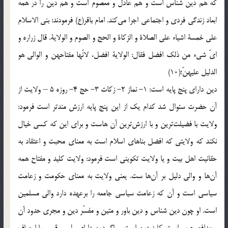
كه هم دين شناس است و هم عادل و معصوم است و هم دين را در همه
ابعاد زندگى فردى و اجتماعى اجرا مى‌كند. امام باقر(ع) فرمودند: بنى الاسلام
على خمسة اشياء على الصلاة و الزكاة و الحج و الصوم و الولاية. قال زراره و
اىّ شى‌ء من ذلك افضل فقال: الولاية افضل، لانّها مفتاحهن و الوالى هو
الدليل عليهنّ؛(10)
دين داراى پنج پايه است: 1- نماز 2- زكات 3- حج 4- روزه 5 – ولايت از
آن حضرت سئوال شد كدام يك از اين پنج پايه ارزش مندتر است فرمود:
ولايت با فضيلت‌ترين و با ارزش‌ترين آن هاست و براى اين كه كسى خيال
نكند كه ولايتى كه افضل بناهاى اسلام است به معناى محبت و اعتقاد به
حقانيت اهل بيت و يا ولايت تكوينى است فرمود: ولايت كليد و مفتاح همه
آن‌ها و والى دليل بر آن‌ها ست. يعنى ولايت به معناى حكومت و زعامت
سياسى است و آن كه زعامت سياسى جامعه را برعهده دارد والى مسلمين
است. او چون دين شناس و دين باور و متين و مفسّر دين و مجرى حدود آن