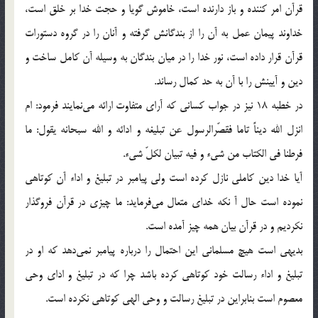
قرآن امر كننده و باز دارنده است، خاموش گويا و حجت خدا بر خلق است،
خداوند پيمان عمل به آن را از بندگانش گرفته و آنان را در گروه دستورات
قرآن قرار داده است، نور خدا را در ميان بندگان به وسيله آن كامل ساخت و
دين و آيينش را با آن به حد كمال رساند.
در خطبه 18 نيز در جواب كسانى كه آراى متفاوت ارائه مى‌نمايند فرمود: ام
انزل الله ديناً تاما فقصّرالرسول عن تبليغه و ادائه و الله سبحانه يقول: ما
فرطنا فى الكتاب من شى‌ء و فيه تبيان لكلّ شى‌ء.
آيا خدا دين كاملى نازل كرده است ولى پيامبر در تبليغ و اداء آن كوتاهى
نموده است حال آ نكه خداى متعال مى‌فرمايد: ما چيزى در قرآن فروگذار
نكرديم و در قرآن بيان همه چيز آمده است.
بديهى است هيچ مسلمانى اين احتمال را درباره پيامبر نمى‌دهد كه او در
تبليغ و اداء رسالت خود كوتاهى كرده باشد چرا كه در تبليغ و اداى وحى
معصوم است بنابراين در تبليغ رسالت و وحى الهى كوتاهى نكرده است.