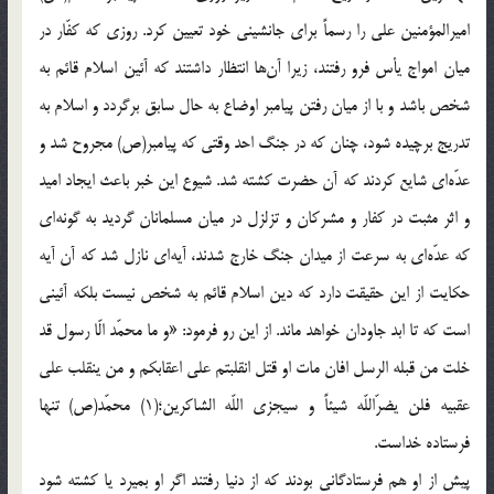
اميرالمؤمنين على را رسماً براى جانشينى خود تعيين كرد. روزى كه كفّار در
ميان امواج يأس فرو رفتند، زيرا آن‌ها انتظار داشتند كه آئين اسلام قائم به
شخص باشد و با از ميان رفتن پيامبر اوضاع به حال سابق برگردد و اسلام به
تدريج برچيده شود، چنان كه در جنگ احد وقتى كه پيامبر(ص) مجروح شد و
عدّه‌اى شايع كردند كه آن حضرت كشته شد. شيوع اين خبر باعث ايجاد اميد
و اثر مثبت در كفار و مشركان و تزلزل در ميان مسلمانان گرديد به گونه‌اى
كه عدّه‌اى به سرعت از ميدان جنگ خارج شدند، آيه‌اى نازل شد كه آن آيه
حكايت از اين حقيقت دارد كه دين اسلام قائم به شخص نيست بلكه آئينى
است كه تا ابد جاودان خواهد ماند. از اين رو فرمود: «و ما محمّد الّا رسول قد
خلت من قبله الرسل افان مات او قتل انقلبتم على اعقابكم و من ينقلب على
عقبيه فلن يضرّاللّه شيئاً و سيجزى اللّه الشاكرين؛(1) محمّد(ص) تنها
فرستاده خداست.
پيش از او هم فرستادگانى بودند كه از دنيا رفتند اگر او بميرد يا كشته شود