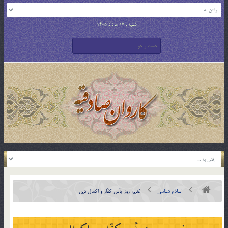
شنبه , 17 مرداد 1405
اسلام شناسی
غدير، روز يأس كفّار و اكمال دين‏