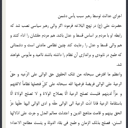
اجراى عدالت توسط رهبر سبب يأس دشمن
حضرت على (ع) در نهج البلاغه فرمود: اگر والى رهبر سياسى نصب شد كه
رابطه او با مردم بر اساس قسط و عدل باشد. هم مردم حقشان را اداء كنند و
هم والى قسط و عدل را رعايت كند چنين نظامى ماندنى است و دشمنانى
كه طمع در نابودى و براندازى آن نظام را داشته باشند نااميد و مأيوس خواهند
شد.
واعظم ما افترض سبحانه من تلك الحقوق حق الوالى على الرّعيه و حقّ
الرعية على الوالى فريضة فرضها الله سبحانه على كلٍّ فجعلها نظاماً لالفتهم
و عزّاً لدينهم فليست تصلح الرعية الّا بصلاح الولاة و لا تصلح الولاة الّا
باستقامة الرعية فاذا ادّت الرعية الى الوالى حقّه و ادى الوالى اليها حقّها عزّ
الحق بينهم و قامت مناهج الدين و اعتدلت معالم العدل و جرت على اذلالها
السنن، فصلح بذلك الزمان و طمع فى بقاء الدولة و يئست مطامع الاعداء؛