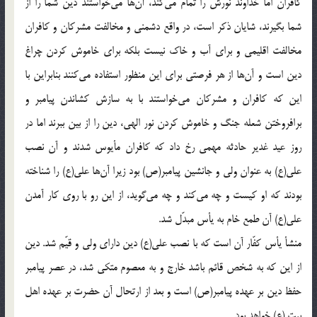
كافران اما خداوند نورش را تمام مى‌كند، آن‌ها مى‌خواستند دين شما را از
شما بگيرند، شايان ذكر است، در واقع دشمنى و مخالفت مشركان و كافران
مخالفت اقليمى و براى آب و خاك نيست بلكه براى خاموش كردن چراغ
دين است و آن‌ها از هر فرصتى براى اين منظور استفاده مى‌كنند بنابراين با
اين كه كافران و مشركان مى‌خواستند با به سازش كشاندن پيامبر و
برافروختن شعله جنگ و خاموش كردن نور الهى، دين را از بين ببرند اما در
روز عيد غدير حادثه مهمى رخ داد كه كافران مأيوس شدند و آن نصب
على(ع) به عنوان ولى و جانشين پيامبر(ص) بود زيرا آن‌ها على(ع) را شناخته
بودند كه او كيست و چه مى‌كند و چه مى‌گويد، از اين رو با روى كار آمدن
على(ع) آن طمع خام به يأس مبدّل شد.
منشأ يأس كفّار آن است كه با نصب على(ع) دين داراى ولى و قيّم شد. دين
از اين كه به شخص قائم باشد خارج و به معصوم متكى شد، در عصر پيامبر
حفظ دين بر عهده پيامبر(ص) است و بعد از ارتحال آن حضرت بر عهده اهل
بيت (ع) خواهد بود.