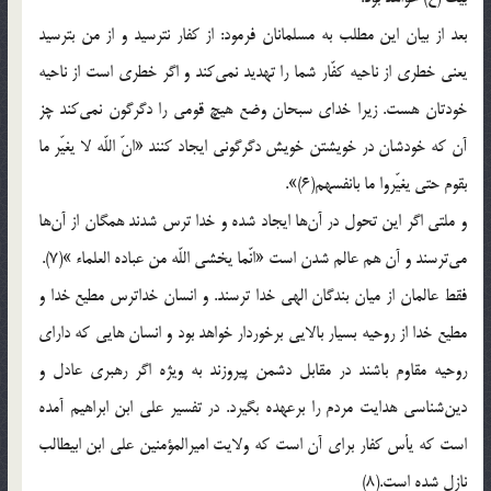
بعد از بيان اين مطلب به مسلمانان فرمود: از كفار نترسيد و از من بترسيد
يعنى خطرى از ناحيه كفّار شما را تهديد نمى‌كند و اگر خطرى است از ناحيه
خودتان هست. زيرا خداى سبحان وضع هيچ قومى را دگرگون نمى‌كند چز
آن كه خودشان در خويشتن خويش دگرگونى ايجاد كنند «انّ اللّه لا يغيّر ما
بقوم حتى يغيّروا ما بانفسهم(6)».
و ملتى اگر اين تحول در آن‌ها ايجاد شده و خدا ترس شدند همگان از آن‌ها
مى‌ترسند و آن هم عالم شدن است «انّما يخشى اللّه من عباده العلماء »(7).
فقط عالمان از ميان بندگان الهى خدا ترسند. و انسان خداترس مطيع خدا و
مطيع خدا از روحيه بسيار بالايى برخوردار خواهد بود و انسان هايى كه داراى
روحيه مقاوم باشند در مقابل دشمن پيروزند به ويژه اگر رهبرى عادل و
دين‌شناسى هدايت مردم را برعهده بگيرد. در تفسير على ابن ابراهيم آمده
است كه يأس كفار براى آن است كه ولايت اميرالمؤمنين على ابن ابيطالب
نازل شده است.(8)