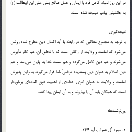
در اين روز نمونه كامل فرد با ايمان و عمل صالح يعنى على ابن ابيطالب (ع)
به جانشينى پيامبر مبعوث شده است.
نتيجه‌گيرى
با توجه به مجموع مطالبى كه در رابطه با آيه اكمال دين مطرح شده روشن
مى‌شود كه امامت و ولايت از اركانى است كه با تحقق آن، هم كفار مأيوس
مى‌شوند و هم دين كامل مى‌گردد و هم نعمت خدا به پايان مى‌رسد و هم
دين اسلام به عنوان دين پسنديده مرضىّ خدا قرار مى‌گيرد. بنابراين پذيرش
امامت و ولايت به عنوان امرى اعتقادى از اهميت فوق العاده‌اى برخوردار
است كه همگان بايد آن را بپذيرند و به آن ايمان پيدا كنند.
پي‌نوشت‌ها:
1. سوره آل عمران، آيه 144.