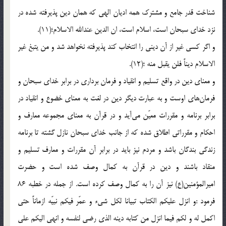
شناخت قدر جامع و مشترك همه اديان الهى كه همان دين پذيرفته شده در
نزد خداى سبحان است، اسلام است، ان الدين عندالله الاسلام؛(11).
و اگر كسى غير از آن دينى را انتخاب كند پذيرفته نخواهد شد و من يتبغ غير
الاسلام ديناً فلن يقبل منه ؛(12).
و معناى دين در واقع تسليم و انقياد و فرمان بردارى در برابر خداى سبحان و
فرمان‌هاى اوست و به عبارت ديگر دين در لغت به معناى خضوع و انقياد در
برابر برنامه و مقررات معيّن مى‌آيد و در قرآن به معناى مجموعه معارف و
احكام و مقرراتى اطلاق شده كه از جانب خداى سبحان نازل گشته تا برنامه
زندگى بندگان باشد و مردم نيز بايد در برابر آن مقررات و معارف تسليم و
منقاد باشند و دين در قرآن به كمال وصف شده است و حضرت
اميرالمؤمنين(ع) نيز آن را به كمال وصف كرده است. از جمله در خطبه 86
فرمود :و انزل عليكم الكتاب تبيانا لكل شى‌ء و عمّر فيكم نبيّه ازماناً حتى
اكمل له و لكم فيما انزل من كتابه دينه الذى رضى لنفسه و انهى اليكم على