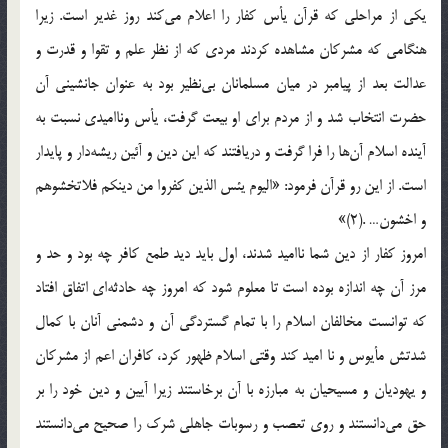
يكى از مراحلى كه قرآن يأس كفار را اعلام مى‌كند روز غدير است. زيرا
هنگامى كه مشركان مشاهده كردند مردى كه از نظر علم و تقوا و قدرت و
عدالت بعد از پيامبر در ميان مسلمانان بى‌نظير بود به عنوان جانشينى آن
حضرت انتخاب شد و از مردم براى او بيعت گرفت، يأس ونااميدى نسبت به
آينده اسلام آن‌ها را فرا گرفت و دريافتند كه اين دين و آئين ريشه‌دار و پايدار
است. از اين رو قرآن فرمود: «اليوم يئس الذين كفروا من دينكم فلاتخشوهم
و اخشون… .(2)»
امروز كفار از دين شما نااميد شدند، اول بايد ديد طمع كافر چه بود و حد و
مرز آن چه اندازه بوده است تا معلوم شود كه امروز چه حادثه‌اى اتفاق افتاد
كه توانست مخالفان اسلام را با تمام گستردگى آن و دشمنى آنان با كمال
شدتش مأيوس و نا اميد كند وقتى اسلام ظهور كرد، كافران اعم از مشركان
و يهوديان و مسيحيان به مبارزه با آن برخاستند زيرا آيين و دين خود را بر
حق مى‌دانستند و روى تعصب و رسوبات جاهلى شرك را صحيح مى‌دانستند