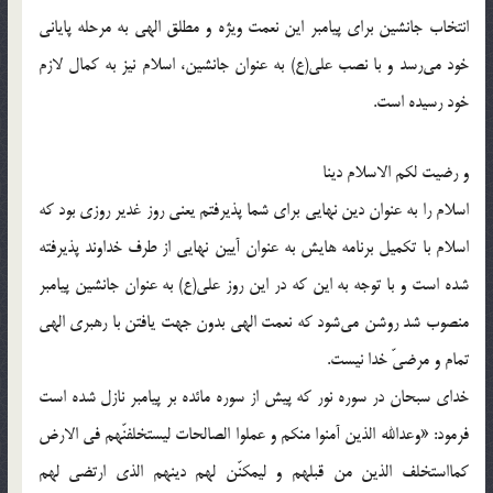
انتخاب جانشين براى پيامبر اين نعمت ويژه و مطلق الهى به مرحله پايانى
خود مى‌رسد و با نصب على(ع) به عنوان جانشين، اسلام نيز به كمال لازم
خود رسيده است.
و رضيت لكم الاسلام دينا
اسلام را به عنوان دين نهايى براى شما پذيرفتم يعنى روز غدير روزى بود كه
اسلام با تكميل برنامه هايش به عنوان آيين نهايى از طرف خداوند پذيرفته
شده است و با توجه به اين كه در اين روز على(ع) به عنوان جانشين پيامبر
منصوب شد روشن مى‌شود كه نعمت الهى بدون جهت يافتن با رهبرى الهى
تمام و مرضىّ خدا نيست.
خداى سبحان در سوره نور كه پيش از سوره مائده بر پيامبر نازل شده است
فرمود: «وعدالله الذين آمنوا منكم و عملوا الصالحات ليستخلفنّهم فى الارض
كمااستخلف الذين من قبلهم و ليمكنّن لهم دينهم الذى ارتضى لهم