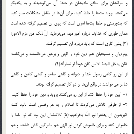
و سرانشان براى منافع ماديشان در حفظ آن مى‌كوشيدند و به يكديگر
مى‌گفتند برويد بت‌ها را حفظ كنيد، براى آن‌ها در مقابل مشكلات صبر كنيد
كه بت‌پرستى و حفظ بت‌ها امرى است كه روى آن تصميم گرفته شده است
همان طورى كه خداوند درباره امور مهم مى‌فرمايد: انّ ذلك من عزم الامور؛
(3) يعنى كارى است كه بايد درباره آن تصميم گرفت.
يهوديان و مسيحيان هم دين خود را الهى و برحق مى‌دانستند و مى‌گفتند:
«لن يدخل الجنة الامن كان هوداً او نصاراً».(4)
از اين رو گاهى رسول خدا را ديوانه و گاهى ساحر و گاهى كاهن و گاهى
شاعر مى‌خواندند در واقع آن‌ها بر دو كار تصميم گرفته بودند.
1- آيين خود را حفظ كنند از اين رو مى‌گفتند برويد و دين خود را حفظ كنيد.
2- از طرفى تلاش مى‌كردند تا اسلام را به هر وضعى است نابود كنند:
«يريدون ان يطفئوا نور اللّه بافواههم؛(5) تلاششان اين بود كه نور خدا را
خاموش كنند و براى خاموش كردن نور الهى هم مشركين نقش داشتند و هم