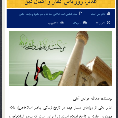
غدير، روز يأس كفّار و اكمال دين‏
خادم اهل البیت
اسلام شناسی
,
اعیاد اسلامی
,
عید غدیر خم
,
ماهها و روزهای خاص
7 مهر 94
0 دیدگاه
1444بازدید
نويسنده: عبدالله جوادى آملى
غدير يكى از روزهاى بسيار مهم در تاريخ زندگى پيامبر اسلام(ص)، بلكه
مهمترين حادثه در تاريخ اسلام است. زيرا روزى است كه پيامبر اسلام(ص)