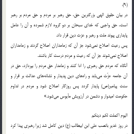
(9).
در بيان حقوق الهى بزرگترين حق، حق رهبر بر مردم و حق مردم بر رهبر
است، حق واجبى كه خداى سبحان بر دو گروه لازم شمرده و آن را عامل
پايدارى پيوند ملت و رهبر و عزت دين قرار داد.
پس رعيت اصلاح نمى‌شود جز آن كه زمامداران اصلاح گردند و زمامداران
اصلاح نمى‌شوند جز آن كه رعيت و مردم درست كار باشند.
آنگاه كه مردم حق رهبرى را ادا كنند و زمامدار حق مردم را بپردازد، حق در
آن جامعه عزّت مى‌يابد و راه‌هاى دين پديدار و نشانه‌هاى عدالت بر قرار و
سنت پيامبر(ص) پايدار گردد پس روزگار اصلاح شود و مردم در تداوم
حكومت اميدوار و دشمن در آرزويش مأيوس مى‌شود.»
اليوم اكملت لكم دينكم
در روز غدير بانصب على ابن ابيطالب (ع) دين كامل شد زيرا رهبرى پيدا كرد