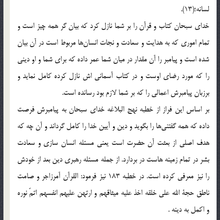
لسانه؛(13).
خداى سبحان كتاب و قرآن را بر شما نازل كرد كه بيان گر همه چيز است و
تمام امورى كه به هدايت و سعادت و نجات انسان‌ها مربوط است در آن بيان
شده است و پيامبر را آن مقدار در ميان شما عمر داده كه براى شما و او دينى
را كه مورد رضاى اوست و در كتاب آسمانى اش نازل كرده كامل نمايد و
برزبان پيامبرش اعمالى را كه بر شما لازم بود رسانده است.
بر اساس اين فراز از خطبه نهج البلاغه خداى سبحان به پيامبرش فرصت
داده كه همه گفتنى‌ها را بگويد و دين و آيين خدا را كامل گرداند و آن چه كه
هدف اصلى از بعثت آن حضرت است يعنى مسئله انسان سازى و سعادت
بشر در تمام زمينه هاست در بردارد. از جمله مسئله رهبرى دين بعد از خودش
را نيز معرفى كرده است. در خطبه 183 نيز فرمود: القرآن آمرزاجر و صامت
ناطق حجة الله على خلقه اخذ عليه ميثاقهم و ارتهن عليهم انفسهم اتمّ نوره
و اكمل به دينه .