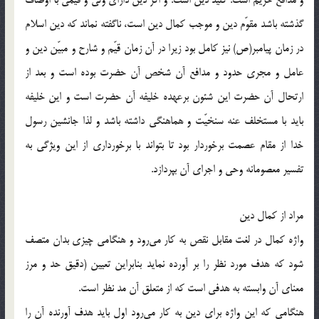
و مدافع حريم است. كليد دين است. و اگر دين داراى ولى و قيمى با اوصاف
گذشته باشد مقوّم دين و موجب كمال دين است، ناگفته نماند كه دين اسلام
در زمان پيامبر(ص) نيز كامل بود زيرا در آن زمان قيّم و شارح و مبيّن دين و
عامل و مجرى حدود و مدافع آن شخص آن حضرت بوده است و بعد از
ارتحال آن حضرت اين شئون برعهده خليفه آن حضرت است و اين خليفه
بايد با مستخلف عنه سنخيّت و هماهنگى داشته باشد و لذا جانشين رسول
خدا از مقام عصمت برخوردار بود تا بتواند با برخوردارى از اين ويژگى به
تفسير معصومانه وحى و اجراى آن بپردازد.
مراد از كمال دين
واژه كمال در لغت مقابل نقص به كار مى‌رود و هنگامى چيزى بدان متصف
شود كه هدف مورد نظر را بر آورده نمايد بنابراين تعيين (دقيق حد و مرز
معناى آن وابسته به هدفى است كه از متعلق آن مد نظر است.
هنگامى كه اين واژه براى دين به كار مى‌رود اول بايد هدف آورنده آن را