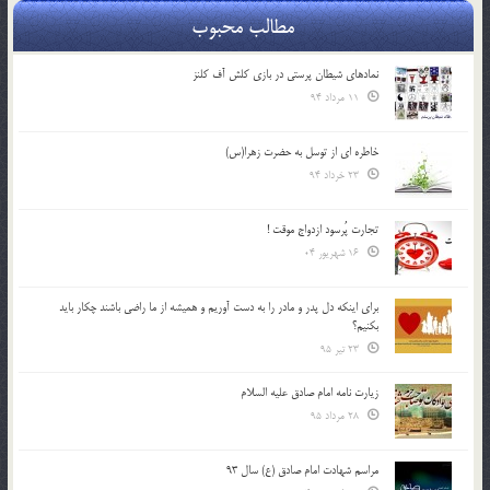
مطالب محبوب
نمادهای شیطان پرستی در بازی کلش آف کلنز
11 مرداد 94
خاطره ای از توسل به حضرت زهرا(س)
23 خرداد 94
تجارت پُرسود ازدواج موقت !
16 شهریور 04
براي اينكه دل پدر و مادر را به دست آوريم و هميشه از ما راضي باشند چكار بايد
بكنيم؟
23 تیر 95
زیارت نامه امام صادق علیه السلام
28 مرداد 95
مراسم شهادت امام صادق (ع) سال 93