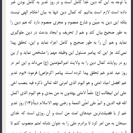
با توجه به اين كه دين خدا كامل است و در روز غدير به كامل بودن خبر
داده است لازم است بدانيم كه كمال دين تنها به بيان احكام الهى نيست
بلكه اين دين به مبيّن و شارح معصوم و مجرى معصوم دارد كه هم دين را
به طور صحيح بيان كند و هم از تحريف و ايجاد بدعت در دين جلوگيرى
نمايد و هم آن را به طور صحيح و كامل اجراء نمايد و اين، تحقق پيدا
نمى‌كند جز اين كه پيامبر مسئول اين وظيفه مهم را مشخص نمايد و از ين
رو در روايات كمال دين را به ولايت اميرالمؤمنين (ع) مى‌داند و اين امر در
روز عيد غدير خم تحقق پيدا كرده است. پيامبر اكرم(ص) فرمود: «يوم غدير
خم افضل اعياد امتى و هو اليوم الذى امرنى الله تعالى ذكره فيه بنصب اخى
على ابن ابيطالب (ع) علماً لامتى يهتدون به من بعدى و هو اليوم الذى اكمل
الله فيه الدين و اتمّ على امتّى النعمة و رضى بهم الاسلام ديناً؛(14) روز غدير
خم از با فضيلت‌ترين عيدهاى امت من است و آن روزى است كه خداى
سبحان به من امر كرد تا برادرم على را به عنوان نشانه امتم منصوب كنم تا