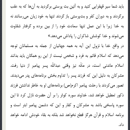
بايد شما سير قهقرايى كنيد و به آئين بت پرستى برگرديد به آن‌ها كه به عقب
برگردند و به دوران كفر و بت‌پرستى باز گردند تنها به خود زيان مى‌رسانند نه
به خدا زيرا با اين عمل تنها سعادت خود را از بين برده و گرفتار شقاوت
مى‌شوند و خدا كوشش شاكران را پاداش مى‌دهد.»
در واقع خدا با نزول اين آيه به همه جهانيان از جمله به مسلمانان توجه
مى‌دهد كه اسلام قائم به فرد و شخص نيست از اين رو همگان بايد بدانند
اسلام ماندنى است، در مكّه نيز وقتى عبداللّه پسر پيامبر از دنيا رفت.
مشركان به دليل اين كه فرزند پسر را تداوم بخش برنامه‌هاى پدر مى‌ديدند.
تصور مى‌كردند با رحلت پيامبر اكرم(ص) برنامه‌هاى او به خاطر نداشتن فرزند
ذكور تعطيل خواهد شد، خداوند سوره كوثر را بر آن حضرت نازل كرد تا اين
سوره پاسخى باشد به مشركان و كفار و اين كه دشمن پيامبر ابتر است و
برنامه اسلام و قرآن هرگز قطع نخواهد شد بلكه به بقاء خودش ادامه خواهد
داد.