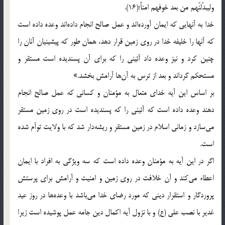
وليبدّلنّهم من بعد خوفهم امناً؛(16).
خدا به آنهايى كه ايمان آورده‌اند و عمل صالح انجام داده‌اند وعده داده است
كه آنها را خليفه خدا در روى زمين قرار دهد، همان طور كه پيشينيان آنان را
چنين كرد و نيز وعده داد آئينى را كه براى آن پسنديده است مستقر و
مستحكم گرداند و بعد از ترس به آن‌ها آرامش بخشد.»
بر اساس اين آيه خداى متعال به مؤمنان و كسانى كه عمل صالح انجام
دهند وعده داده است كه آئينى را كه پسنديده است در روى زمين مستقر
مى‌سازد و زمانى اسلام در زمين مستقر و ريشه‌دار شد كه با ولايت توأم شده
است.
اگر در اين آيه به مؤمنان وعده داده است كه سه ويژگى به افراد با ايمان
اعطاء مى‌كند و آن خلافت در روى زمين و امنيت و آرامش براى پرستش
پروردگار و استقرار دينى كه مورد رضاى خدا مى‌باشد با وعده‌ها در روز عيد
غدير با نصب على (ع) و با نزول آيه اكمال دين جامه عمل پوشيده است زيرا