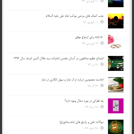
10 فروردین 94
جذب کمک های مردمی موکب امام علی علیه السلام
11 شهریور 96
50 نکته برای ازدواج موفق
16 فروردین 94
اجتماع عظیم صادقیون در آستان مقدس امامزاده سید جلال الدین اشرف سال 1396
29 تیر 96
احادیث معصومین درباره ترک نماز و سهل انگاری در نماز
29 آذر 95
چه نظراتی در مورد دجال وجود دارد؟
28 مرداد 94
سوالات طبی و پاسخ های امام صادق(ع)
28 اسفند 93