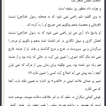
انتخاب عثمان منجر شد؟
و جواب داد: منظور روز سقيفه است.
به وى گفتم: دلم راضى نمى شود كه به صحابه رسول خدا(ص) نسبت
نافرمانى و معصيت بدهم وبگويم نص صريح او را ردّ كرده اند.
او پاسخ داد: آرى من نيز راضى نمى شوم كه به رسول خدا(ص) نسبت
اهمال كارى و سهل انگارى در امر امامت امت بدهم و بگويم او مردم را
سرگردان و بى سرپرست در هرج و مرج گذاشت و رفت. او از مدينه خارج
نمى شد مگر آنكه اميرى را تعيين مى كرد، در حالى كه زنده بود و از مدينه
هم زياد دور نشده بود، پس چگونه براى زمان پس از مرگ كه نمى توان
آنچه را بعد پيش مى آيد اصلاح كرد كسى را تعيين نكرد.89
تعبير پر معناى علامه امينى در «الغدير» نيز اشاره به همين نكته دارد، آنجا
كه مى نگارد:
خوش گمانى ديگران به سلف كه در امر خلافت دخالت نمودند، موجب شده
است كه نصوص و روايات صريح پيامبر را تغيير دهند، ولى خوش گمانى