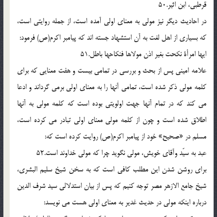
قرطبى، ابن اثير.50
در احاديث ديگر نيز مولى به معناى اولى آمده است، از جمله روايتى است،
كه بسيارى از اهل لغت به آن استشهاد جسته اند كه پيامبر اكرم(ص) فرمود:
ايها امرأة نكحت بغير اذن مولاها فنكاحها باطل.51
علامه امينى پس از بحث و بررسى در تمامى بيست و هفت معنايى كه براى
كلمه مولى ذكر شده است، تمامى آنها را به معناى اولى برمى گرداند و ادعا
مى كند كه در تمام آنها جهت اولويتى بوده است كه كلمه مولى به آنها
اطلاق شده است و چون از كلمه مولى معناى اولى تبادر مى كرده است،
مسلم در «صحيح» خود از پيامبر اكرم(ص) روايت كرده است كه:
عبد به سيّد وآقاى خويش، مولى نگويد چرا كه مولى خداوند است.52
براى روشن شدن اين مطلب كافى است كه به سخن شيخ سليم البشرى،
شيخ جامع الازهر مصر توجه كنيم كه پس از بيان استدلالى سيد شرف الدين
درباره اينكه مولى در حديث غدير به معناى اولى هست مى نويسد: