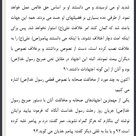
شديد او مى ترسيدند و مى دانستند او بر اساس حق خالص عمل خواهد
نمود. از طرفى عده بسيارى بر فضيلتهاى او حسد مى بردند. همه اين جهات
باعث شد كه گمان كنند امر خلافت على(ع) استوار نخواهد شد. پس براى
اينكه امت دچار اختلاف نشوند، با اينكه مى دانستند پيامبر(ص) على(ع) را به
خلافت نصب كرده است، دست از نصوص برداشتند و برخلاف نصوص با
ديگران بيعت نمودند. البته اين اجتهاد در مقابل نص صريح رسول خدا(ص)
بود و آنان از اين گونه اجتهادات داشتند.91
اكنون به چند مورد از مخالفت صحابه با نصوص قطعى رسول خدا(ص) اشاره
مى كنيم:
يكى از مهمترين اجتهادهاى صحابه و مخالفت آنان با دستور صريح رسول
خدا(ص) جريان روز رحلت رسول خداست آنگاه كه فرمود: بياييد برايتان
نوشته اى بنگارم كه هرگز گمراه نشويد، عمر گفت: درد بر پيامبر غلبه كرده
است.92 و يا بنا به نقلى ديگر گفت: پيامبر هذيان مى گويد.93