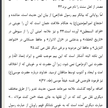
مصدر از اهل سنت را نام مى برد.43
امّا رواياتى كه بيانگر بيم رسول خدا(ص) از بيان اين حديث است، مناشده و
احتجاج اميرالمؤمنين(ع) به هنگام خلافت عثمان است كه آن را جوينى در
«فرائد السمطين» آورده است.44 و نيز علامه امينى آن را از سيوطى در
«تاريخ الخلفاء» و بدخشى در «نزل الابرار» و حافظ حسكانى در «شواهد
التنزيل» و حافظ ابن مردويه و برخى ديگر نقل مى كند.45
اين نكته البته آشكار است كه اين بيم موجب نقص و ايراد (معاذ اللّه) بر
حضرت نبى اكرم(ص) نمى شود، زيرا آن حضرت نه بر خويش كه از اختلاف
امت و ايجاد و آشوب توسط منافقان ترسيد. خداوند درباره حضرت موسى(ع)
نيز فرمود: فاوجس فى نفسه خيفةً موسى (طه، 67)»
اضافه برآنچه گذشت. علامه ميرحامد حسين، حديث غدير را از طرق مختلف
ديگرى نقل مى كند كه در آن نقلها به جاى جمله «من كنت مولاه …»
عبارت ديگرى آمده است كه به خوبى نشانگر فهم راويان از عبارت رسول