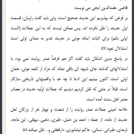
قاضى عضدالدين ايجى مى نويسد:
بر فرض كه بپذيريم اين حديث صحيح است، ولى بايد گفت راويان، قسمت
اول حديث را نقل نكرده اند، پس ممكن نيست كه به اين جملات (الست
اولى بكم) براى اثبات اينكه مولى در حديث غدير به معناى اولى است
استدلال نمود.57
در پاسخ بدين اشكال بايد گفت اگر هم فرضاً صدر روايت نمى بود، با
استدلالهاى گذشته جاى شبهه اى باقى نماند كه مراد از كلمه مولى، همان
اولى است. اكنون ببينيم اين ادعا تا چه حد با واقعيتهاى تاريخى سازگار
است. قبلاً در متنى كه نقل كرديم ديديم كه جملات اوّليه حديث در مصادر
معتبر اهل سنت آمده است.
علامه امينى جملات صدر روايت را از شصت و چهار نفر از بزرگان اهل
حديث از عامه، از جمله : احمد بن حنبل، طبرى، ذهبى، بيهقى، ابن ماجه،
ترمذى، طبرانى، نسائى، حاكم نيشابورى، دارقطنى و… نقل ميكند.58