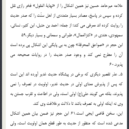
علامه ميرحامد حسين نيز همين اشكال را از «نهاية العقول» فخر رازى نقل
كرده و سپس در پاسخ، مصادر بسيار متعددى از اهل سنّت را كه صدر حديث
را روايت كرده اند معرفى مى كند؛ از جمله: احمد بن حنبل، ابن كثير، نسائى،
سمهودى، هندى در «كنزالعمال»، طبرانى و سمعانى و بسيار ديگر.59
ابن حجر در «صواعق المحرقة» چون به بى پايگى اين اشكال پى برده است
آن را مطرح نمى كند و وجود صدر حديث را در روايات صحيحه مى
پذيرد.60
5ـ عذر تقصير ديگرى كه برخى در پيشگاه حديث غدير آورده اند اين است
كه پس از پذيرش معناى اولى در حديث غدير، اولويت در تصرف را نمى
پذيرند، بلكه مى گويند على(ع) اولى است، ولى در اطاعت و تقرب جستن به
وى نه اينكه اولى به تصرف باشد تا دلالت برخلافت وى كند.
اين، سخن قاضى ايجى است.61 ابن حجر نيز ضمن بيان همين اشكال
مدعى شده است كه منظور از حديث به طور قطع همان اولويت است، ولى