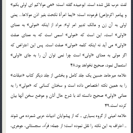
لغت عرب نقل شده است. ابوعبيده گفته است: «هى مولاكم اى اولى بكم»
و پيامبر اكرم(ص) فرموده است: «ايما امرأة نكحت بغير اذن مولاها… يعنى
اولى به آن زن و مالك تدبير امر او». مراد از اينكه «مولى» به معناى
«اولى» است، اين است كه «مولى» اسمى است كه به معناى صفت
«اولى» مى آيد نه اينكه كلمه «مولى» صفت است. پس اين اعتراض كه
اگر مولى به معناى «اولى» است چرا نمى توان آن را به جاى «اولى»
استعمال نمود، صحيح نخواهد بود.48
علامه ميرحامد حسين يك جلد كامل و بخشى از جلد ديگر كتاب «عبقات»
را به همين نكته اختصاص داده است و سخنان كسانى كه «مولى» را به
معانى «اولى» صحيح دانسته اند با شرح حال آنان و موضع سخن آنها بيان
كرده است.49
علامه امينى از گروه بسيارى ـ كه از پيشوايان ادبيات عربى شمرده مى شوند
ـ اعتراف به اين نكته را نقل نموده است؛ از جمله: فرّاء، سجستانى، جوهرى،