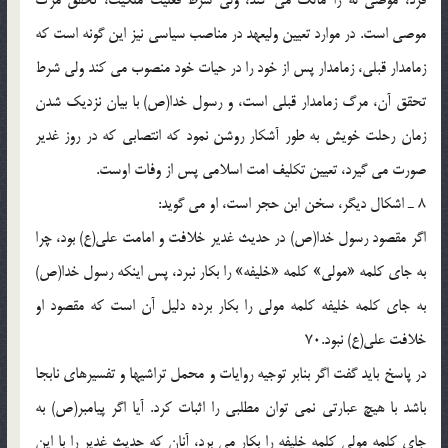
موصى است. در موارد تعيين وليعهد در مناصب سياسى نيز اين گونه است كه
زمامدار قبلى، زمامدار پس از خود را در حيات خود منصوب مى كند ولى شرط
تحقق آن، مرگ زمامدار قبلى است، و رسول خدا(ص) با بيان نزديك شدن
زمان رحلت خويش به طور آشكار روشن نمود كه انتصابى كه در روز غدير
صورت مى گيرد، تعيين تكليف امت اسلامى پس از وفات اوست.
8 ـ اشكال ديگر، سخن ابن حجر است، او مى گويد:
اگر مقصود رسول خدا(ص) در حديث غدير خلافت و امامت على(ع) بود، چرا
به جاى كلمه «مولى» كلمه «خليفه» را بكار نبرد، پس اينكه رسول خدا(ص)
به جاى كلمه خليفه كلمه مولى را بكار برده دليل آن است كه مقصود او
خلافت على(ع) نبود.70
در پاسخ بايد گفت اگر بنابر توجيه روايات و محمل تراشيها و تفسيرهاى نابجا
باشد با هيچ عبارتى نمى توان مطلبى را اثبات كرد. آيا اگر پيامبر(ص) به
جاى كلمه مولى كلمه خليفه را بكار مى برد، آنان كه حديث غدير را با اين