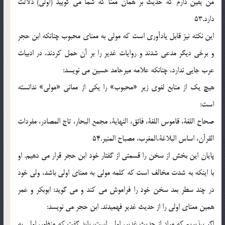
من يقين دارم كه حديث بر همان معنا كه شما مى گوييد (اولى) دلالت
دارد.53
اين نكته نيز قابل يادآورى است كه مولى به معناى محبوب چنانكه ابن حجر
و برخى ديگر مدعى شدند و روايات غدير را بر آن حمل كردند، در ادبيات
عرب جايى ندارد، چنانكه علامه ميرحامد حسين مى نويسد:
هيچ يك از منابع لغوى زير «محبوب» را يكى از معانى «مولى» ندانسته
است:
صحاح اللغة، قاموس اللغة، فائق، النهاية، مجمع البحار، تاج المصادر، مفردات
القرآن، اساس البلاغة،المغرب، مصباح المنير.54
پايان اين بخش از سخن را قسمتى از گفتار خود ابن حجر قرار مى دهيم. او
با اينكه به شدت مخالف است كه كلمه مولى به معناى اولى باشد، ولى خود
در چند سطر بعد سخن خود را فراموش مى كند و مى گويد: ابوبكر و عمر
همين معناى اولى را از حديث غدير فهميدند. ابن حجر مى نويسد:
اگر بپذيريم كه مراد از حديث غدير، اولى است، بايد گفت كه منظور، اولى به