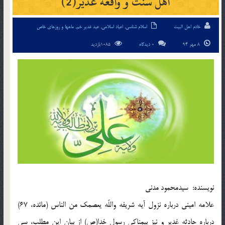
اهل سنّت و واقعه غدير(2)
خادم اهل البیت
اسلام شناسی
,
اعیاد اسلامی
,
عید غدیر خم
,
ماهها و روزهای خاص
8 مهر 94
0 دیدگاه
1085بازدید
نويسنده: سيدمحمود مدنى
علامه امينى درباره نزول آيه شريفه واللّه يعصمك من الناس (مائده، 67)
درباره حادثه غدير و نيز بيمناكى رسول خدا(ص) از بيان اين مطلب، سى