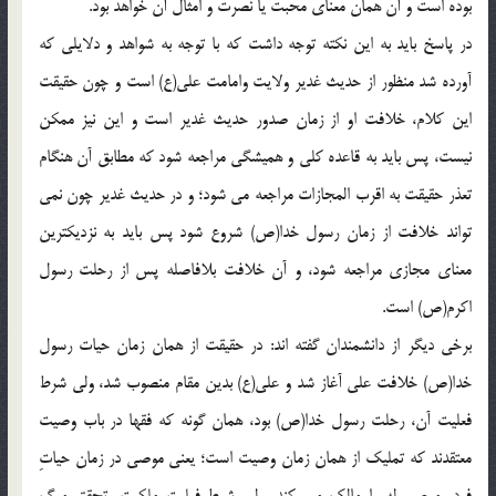
بوده است و آن همان معناى محبت يا نصرت و امثال آن خواهد بود.
در پاسخ بايد به اين نكته توجه داشت كه با توجه به شواهد و دلايلى كه
آورده شد منظور از حديث غدير ولايت وامامت على(ع) است و چون حقيقت
اين كلام، خلافت او از زمان صدور حديث غدير است و اين نيز ممكن
نيست، پس بايد به قاعده كلى و هميشگى مراجعه شود كه مطابق آن هنگام
تعذر حقيقت به اقرب المجازات مراجعه مى شود؛ و در حديث غدير چون نمى
تواند خلافت از زمان رسول خدا(ص) شروع شود پس بايد به نزديكترين
معناى مجازى مراجعه شود، و آن خلافت بلافاصله پس از رحلت رسول
اكرم(ص) است.
برخى ديگر از دانشمندان گفته اند: در حقيقت از همان زمان حيات رسول
خدا(ص) خلافت على آغاز شد و على(ع) بدين مقام منصوب شد، ولى شرط
فعليت آن، رحلت رسول خدا(ص) بود، همان گونه كه فقها در باب وصيت
معتقدند كه تمليك از همان زمان وصيت است؛ يعنى موصى در زمان حياتِ
فرد، موصى له را مالك مى كند، ولى شرط فعليت ملكيت، تحقق مرگ