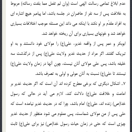
عدم ابلاغ تمامى رسالت الهى است (وان لم تفعل مما بلغت رسالته) مربوط
به خلافت پس از سه نفر از حاضران در جلسه باشد، اما پيامبر هيچ اشاره اى
به افراد مقدّم بر او نكند با اينكه مى داند اين مسئله موجب اختلافات بسيارى
خواهد شد و خونهاى بسيارى براى آن ريخته خواهد شد.
ابوبكر و عمر پس از واقعه غدير، على(ع) را مولاى خود دانستند و به او
تبريك گفتند. اگر مراد از حديث غدير ولايت على(ع) پس از درگذشت سه
خليفه باشد، پس على مولاى آنان نيست، چون آنها در زمان ولايت على(ع)
نيستند تا على(ع) نسبت به آنان مولى و اولى به تصرف باشد.
7ـ اشكال ديگرى كه برخى مطرح كرده اند آن است كه اگر حديث غدير بر
امامت و خلافت على(ع) دلالت كند، لازم مى آيد در حالى كه رسول
خدا(ص) زنده اند، على(ع) امام باشد، چرا كه در حديث غدير نيامده است كه
على پس از من مولاى شماست، پس معلوم مى شود منظور از حديث غدير
چيزى است كه حتى در زمان حيات رسول خدا(ص) نيز براى على(ع) ثابت