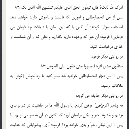
ادرك منّا ذلك؟ قال: تودّون الحق الذى عليكم تسئلون اللّه الذى لكم؛82
پس از من انحصارطلبى و امورى كه ناپسند و ناخوش داريد خواهيد ديد.
اصحاب سؤال كردند: آن كس را كه اين زمان را دريافت چه فرمان مى
فرمايى؟ فرمود: آن حق كه برعهده داريد بگذاريد و حقى كه از آن شماست از
خداى درخواست كنيد.
در روايتى ديگر فرمود:
ستلقون بعدى اثرة فاصبروا حتى تلقون على الحوض؛83
پس از من دچار انحصارطلبى خواهيد شد صبر كنيد تا نزد حوض [كوثر] به
ملاقاتم برسيد.
در روايتى ديگر حذيفه مى گويد:
به پيامبر اكرم(ص) عرض كردم: يا رسول اللّه ما در جاهليت در شر و بدى
بوديم و خداوند خير و نيكى برايمان آورد كه اكنون در آن به سر مى بريم، آيا
پس از اين نيكى، شرّ و بدى خواهد بود؟ فرمود: آرى، پيشوايانى كه هدايت