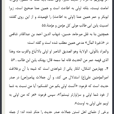
امامت نيست، بلكه اولى به اطاعت است و همين معنا صحيح است، زيرا
ابوبكر و عمر همين معنا (اولى به اطاعت) را فهميدند و از اين روى گفتند:
امسيت يابن ابى طالب مولى كل مؤمن و مؤمنة.55
همچنين بنا به نقل ميرحامد حسين، شهاب الدين احمد بن عبدالقادر شافعى
در «ذخيرة المآل» مدعى همين مطلب شده است و گفته است:
والمراد بالتّولى، الولاية وهو الصديق الناصر او اولى بالاتّباع والقرب منه وهذا
الذى فهمه عمر من الحديث فانه لما سمعه قال: يهنك يابن ابن طالب…56
4ـ چهارمين اشكال، انكار يكى از شواهدى است كه شيعه با آن برخلافت
اميرالمؤمنين على(ع) استدلال مى كند، و آن جملات پيامبر(ص) در صدر
حديث است كه فرمود: «ألست اولى بكم من انفسكم؛ آيا من نسبت به شما
از خود شما اولى و سزاوارتر نيستم؟»، سپس فرمود: «هر كه من اولى به
اويم على اولى به اوست».
برخى از علماى اهل تسنن جملات صدر حديث را منكر شده اند؛ از جمله