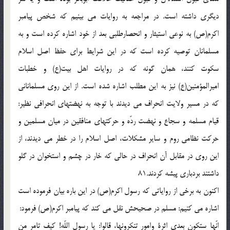
ديگرى داشته است. در مراجعه به روايات مى بينيم كه شخص پيامبر
اكرم(ص) به نوعى استيثار و انحصارطلبى بعد از خود اشاره كرده است و به
مسلمانان توصيه كرده است كه در اين شرايط براى حفظ اصل اسلام
سكوت كنند، همان گونه كه در روايات اهل بيت(ع) و خطبات
اميرالمؤمنين(ع) نيز به اين مطلب اشاره شده است. از اين روى مسلمانانى
كه در مسير ولايت انحراف مى ديدند با توجه به نهضتهاى انحرافى نظير:
قيام مسلمه و سجاع و نهضت ردّه و حركتهاى منافقين در ميان مسلمين و
حركت نظامى روم و ساير مشكلات، اصل اسلام را در خطر مى ديدند، از
اين روى در مقابل آن انحراف در حالى كه خار در چشم و استخوان در گلو
داشتند بردبارى پيشه كردند.81
اكنون به برخى از رواياتى كه رسول اكرم(ص) در اين باره بيان فرموده است
اشاره مى كنيم: مسلم در صحيحش نقل مى كند كه پيامبر اكرم(ص) فرمود:
انّها ستكون بعدى اثرة وامور تنكرونها، قالوا: يا رسول اللّه! كيف تامر من