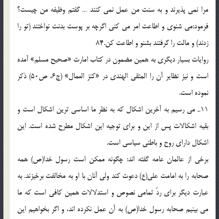
مرا نمى پذيرند و به سنت من عمل نمى كنند … گفتم وظيفه من چيست؟
فرمود:مى شنوى و اطاعت امر مى كنى اگرچه بر پوست بدنت نواختند (تو را
زدند) و مالت را گرفتند بشنو و اطاعت كن.84
روايات بسيار ديگرى به همين مضمون در كتاب امارت «صحيح مسلم» آمده
است و نيز نظاير آن را المتقى الهندى در «كنز العمال» (ج6، ص50) ذكر
نموده است.
11ـ مى رسيم به آخرين اشكال كه به نظر ما اساسى ترين اشكال است و
بقيه اشكالات پس از اين و براى توجيه اين اشكال مطرح شده است. اين
اشكال داراى روح و باطنى سياسى است.
برخى از عالمان عامه گفته اند: چگونه ممكن است رسول خدا(ص) همه
صحابه را به امامت على(ع) دعوت كند ولى آنان با او به مخالفت برخيزند. به
عبارت ديگر براى ردّ تمامى نصوص و استدلالات همين كافى است كه ما
مى بينيم صحابه رسول خدا(ص) به آن عمل نكرده اند، و اگر بخواهيم اين