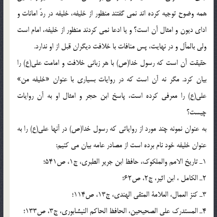
همه وضوح توجيه كرده اند نمى گفتند منظور از خليفه، خليفه در ردّ امانات و
اداى ديون و امثال آن است؟ و يا ادعا نمى كردند منظور از خليفه، امام است
ولى بالمآل و در نهايت، پس منافات با خلافت ديگران قبل از او ندارد.
حقيقت آن است كه رسول خدا(ص) با هر زبانى خلافت و امامت على(ع) را
بيان كرد. مگر نه آن است كه در روايات بسيارى با عنوان «خليفه من»
على(ع) را معرفى كرده است، پاسخ ابن حجر و امثال او به آن روايات
چيست؟
به عنوان نمونه چند مورد از رواياتى كه رسول خدا(ص) در آنها على(ع) را به
عنوان خليفه خود نام برده است از مصادر عامه بيان مى كنيم:
1ـ تاريخ الامم والملكوك، حافظ ابن جرير الطبرى، ج1، ص541؛
2ـ الكامل ، ابن اثير، ج2، ص62؛
3ـ كنز العمال، العلامة المتقى الهندى، ج13، ص114؛
4ـ المستدرك على الصحيحين، الحافظ الحاكم النيشابورى، ج3، ص133؛