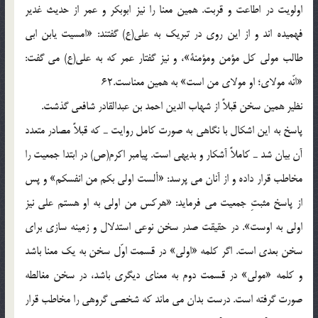
اولويت در اطاعت و قربت. همين معنا را نيز ابوبكر و عمر از حديث غدير
فهميده اند و از اين روى در تبريك به على(ع) گفتند: «امسيت يابن ابى
طالب مولى كل مؤمن ومؤمنة»، و نيز گفتار عمر كه به على(ع) مى گفت:
«انّه مولاى؛ او مولاى من است» به همين معناست.62
نظير همين سخن قبلاً از شهاب الدين احمد بن عبدالقادر شافعى گذشت.
پاسخ به اين اشكال با نگاهى به صورت كامل روايت ـ كه قبلاً مصادر متعدد
آن بيان شد ـ كاملاً آشكار و بديهى است. پيامبر اكرم(ص) در ابتدا جمعيت را
مخاطب قرار داده و از آنان مى پرسد: «ألست اولى بكم من انفسكم» و پس
از پاسخ مثبتِ جمعيت مى فرمايد: «هركس من اولى به او هستم على نيز
اولى به اوست». در حقيقت صدر سخن نوعى استدلال و زمينه سازى براى
سخن بعدى است. اگر كلمه «اولى» در قسمت اوّل سخن به يك معنا باشد
و كلمه «مولى» در قسمت دوم به معناى ديگرى باشد، در سخن مغالطه
صورت گرفته است. درست بدان مى ماند كه شخصى گروهى را مخاطب قرار