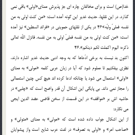
خدا(ص) است و براى مخالفان چاره اى جز پذيرش معناى«اولى» باقى نمى
گذارد. در اين نقلها، حديث غدير اين گونه آمده است: «من كنت اولى به من
نفسه فعلىّ وليّه»46 در يكى از نقلهاى حموينى در «فرائد السطين» نيز آمده
است: «من كنت اولى به من نفسه فعلىّ اولى به من نفسه. فانزل اللّه تعالى
ذكره: اليوم اكملت لكم دينكم».46
اكنون بد نيست به برخى ادّعاها كه به وجه ادبى حديث غدير اشاره دارند،
نظرى بيفكنيم تا معلوم شود كه آيا در زبان عربى كلمه «مولى» به معناى
«اولى» استعمال مى شود يا چنانكه ادعا كرده اند هيچ كس چنين استعمالى
را مجاز نمى داند. بى پايگى اين اشكال آن قدر واضح است كه «چلبى» در
حاشيه اش بر «مواقف» در اين قسمت از سخن قاضى عضد الدين ايجى
مى نگارد:
از اين اشكال جواب داده شده است كه «مولى» به معناى «متولى» و
«صاحب امر» و «اولى به تصرف» در لغت عرب شايع است واز پيشوايان