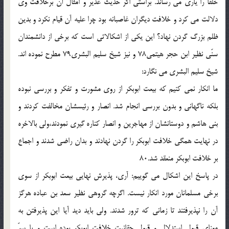
خلفا را يارى مى رساند. براستى اگر حديث غدير و امثال آن برخلافت وى
دلالت مى كرد و خلافت ديگران غاصبانه بود چرا عليه آن قيام نكرد و بدين
ظلم بزرگ گردن نهاد؟ اين يكى از اشكالاتى است كه برخى از دانشمندان
سنّى نظير ابن حجر هيتمى78 و نيز شيخ سليم البشرى79 مطرح نموده اند.
شيخ سليم البشرى مى نگارد:
ما انكار نمى كنيم كه بيعت ابوبكر از روى مشورت و تفكر و بررسى نبوده
بلكه ناگهانى و بدون بررسى انجام شد. انصار و رئيسشان مخالفت كردند و
بنى هاشم و دوستانشان از مهاجرين و انصار كناره گيرى نمودند،ولى بالاخره
در نهايت همگى خلافت ابوبكر را گردن نهادند و بدان راضى شدند و اجماع
بر خلافت ابوبكر منعقد شد.80
در پاسخ اين اشكال مى گوييم: آرى، پذيرش نهايى بيعت ابوبكر از سوى
برخى مسلمانان مورد انكار نيست. اگرچه گروهى نظير سعد بن عباده هرگز
آن را نپذيرفتند تا زمانى كه ترور شدند. ولى بايد ديد آيا اين پذيرفتن به
معناى قبول استدلال و قبول حقانيت خلافت ابوبكر بوده است و يا سرّ