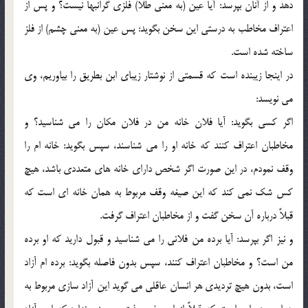
دهد و از آنان بپرسد: آيا عين (به معنى طلا) فلزى گرانبها نيست؟ و پس از
اعتراف مخاطب به درستى اين سخن بگويد: پس عين (به معنى چشم) از فلز
ساخته شده است.
در اينجا زيبنده است كه قسمتى از نوشتار زيباى ابن بطريق را بياوريم، وى
مى نويسد:
اگر كسى بگويد: آيا فلان خانه من در فلان مكان را مى شناسيد؟ و
مخاطبان اعتراف كنند كه خانه او را مى شناسند، سپس بگويد: خانه ام را
وقف نمودم، در اين صورت اگر شخص داراى خانه هاى متعددى باشد، هيچ
كس شك نمى كند كه اين صيغه وقف مربوط به همان خانه اى است كه
قبلاً درباره آن سخن گفت و از مخاطبان اعتراف گرفت.
و نيز اگر بپرسد: آيا برده من فلانى را مى شناسيد و قبول داريد كه او برده
من است؟ و مخاطبان اعتراف كنند، سپس بدون فاصله بگويد: برده ام آزاد
است، بدون هيچ ترديدى هر انسان عاقلى مى گويد اين آزاد سازى مربوط به