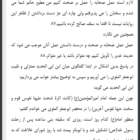
لازم است عمل صحابه را حمل بر صحت كنيم من مطيع حكم شما مى
شدم و سخنان را مى پذيرفتم ولى چاره اى جز دست برداشتن از ظاهر اين
روايات نيست تا اقتدا به سلف صالح كرده باشيم.87
همچنين مى نگارد:
حمل عمل صحابه بر صحت و درست دانستن عمل آنان موجب مى شود كه
حديث غدير را تأويل كنيم چه متواتر باشد يا غير متواتر.88
در پاسخ بدين اشكال در ابتدا گفتگوى ميان ابن ابى الحديد معتزلى و نقيب
ابوجعفر العلوى را مى آوريم و سپس به توضيح بيشتر جواب مى پردازيم:
ابن ابى الحديد مى گويد:
چون اين جمله امام اميرالمؤمنين(ع) (كانت اثرة شحت عليها نفوس قوم و
سخت عنها نفوس آخرين) را در محضر ابوجعفر العلوى مى خواندم گفتم:
منظور امام(ع) كدام روز است، روزى كه سقيفه بنى ساعده پس از رحلت
رسول خدا(ص) تشكيل شد و با ابوبكر بيعت شد يا روز شوراى خلافت كه به