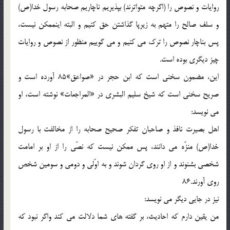
روايات و نصوص را (اگرچه متواترند) بپذيريم ناچاريم صحابه رسول خدا(ص)
و سلف صالح را متهم به زيرپا گذاشتن حق كنيم و البته اينممكن نيست،
پس بناچار نصوص را ترك مى كنيم و مى گوييم منظور از نصوص و روايات
چيز ديگرى بوده است.
اين، مضمون سخنى است كه ابن حجر در «صواعق»85 آورده است و
صريح سخنى است كه شيخ سليم البشرى در «المراجعات» نوشته است، او
مى نويسد:
اهل بصيرت نافذ و صاحبان تفكر صحيح صحابه را از مخالفت با رسول
خدا(ص) منزّه مى دانند، پس ممكن نيست كه نصّى را از او بر امامت
شخصى بشنوند و از او روى گردان شوند و به اوّلى و دومى و سومين شخص
روى آورند.86
نيز در جايى ديگر مى نويسد:
من يقين دارم كه احاديث، بر گفته هاى شما دلالت مى كند واگر نبود كه