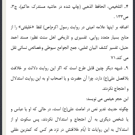
4ـ التلخيص، الحافظ الذهبى (چاپ شده در حاشيه مستدرك حاكم)، ج3،
ص133 .
اضافه بر اينها علامه امينى در روايت رسول اكرم(ص) لفظ «خليفتى» را از
منابع بسيار متعدد روايى، تفسيرى و تاريخى اهل سنت نظير: مسند احمد
حنبل، تفسير كشف البيان ثعلبى، جمع الجوامع سيوطى وخصائص نسائى نقل
مى كند.71
9ـ شبهه ديگر چنين قابل طرح است كه اگر اين روايت دلالت بر خلافت
بلافصل على(ع) دارد، چرا آن حضرت و يا اصحاب او به اين روايت استدلال
و احتجاج نكردند.
ابن حجر هيثمى مى نويسد:
چگونه حديث غدير نص در امامت على(ع) است، در حالى كه او يا عباس و
يا شخص ديگرى به آن احتجاج و استدلال نكردند، پس سكوت او از
استدلال به اين روايات تا ايّام خلافتش در نزد هر كس كه كمترين عقلى