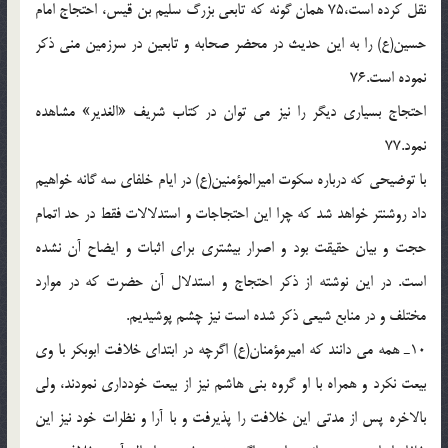
نقل كرده است،75 همان گونه كه تابعى بزرگ سليم بن قيس، احتجاج امام
حسين(ع) را به اين حديث در محضر صحابه و تابعين در سرزمين منى ذكر
نموده است.76
احتجاج بسيارى ديگر را نيز مى توان در كتاب شريف «الغدير» مشاهده
نمود.77
با توضيحى كه درباره سكوت اميرالمؤمنين(ع) در ايام خلفاى سه گانه خواهيم
داد روشنتر خواهد شد كه چرا اين احتجاجات و استدلالات فقط در حد اتمام
حجت و بيان حقيقت بود و اصرار بيشترى براى اثبات و ايضاح آن نشده
است. در اين نوشته از ذكر احتجاج و استدلال آن حضرت كه در موارد
مختلف و در منابع شيعى ذكر شده است نيز چشم پوشيديم.
10ـ همه مى دانند كه اميرمؤمنان(ع) اگرچه در ابتداى خلافت ابوبكر با وى
بيعت نكرد و همراه با او گروه بنى هاشم نيز از بيعت خوددارى نمودند، ولى
بالاخره پس از مدتى اين خلافت را پذيرفت و با آرا و نظرات خود نيز اين