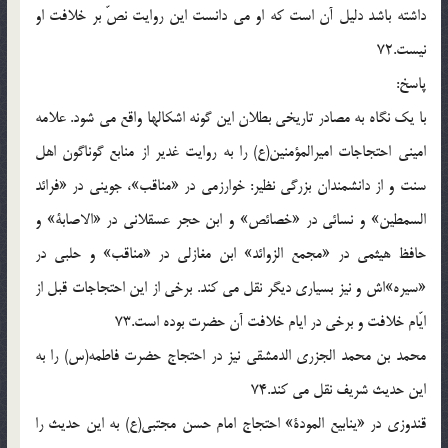
داشته باشد دليل آن است كه او مى دانست اين روايت نصّ بر خلافت او
نيست.72
پاسخ:
با يك نگاه به مصادر تاريخى بطلان اين گونه اشكالها واقع مى شود. علامه
امينى احتجاجات اميرالمؤمنين(ع) را به روايت غدير از منابع گوناگون اهل
سنت و از دانشمندان بزرگى نظير: خوارزمى در «مناقب»، جوينى در «فرائد
السمطين» و نسائى در «خصائص» و ابن حجر عسقلانى در «الاصابة» و
حافظ هيثمى در «مجمع الزوائد» ابن مغازلى در «مناقب» و حلبى در
«سيره»اش و نيز بسيارى ديگر نقل مى كند. برخى از اين احتجاجات قبل از
ايّام خلافت و برخى در ايام خلافت آن حضرت بوده است.73
محمد بن محمد الجزرى الدمشقى نيز در احتجاج حضرت فاطمه(س) را به
اين حديث شريف نقل مى كند.74
قندوزى در «ينابيع المودة» احتجاج امام حسن مجتبى(ع) به اين حديث را