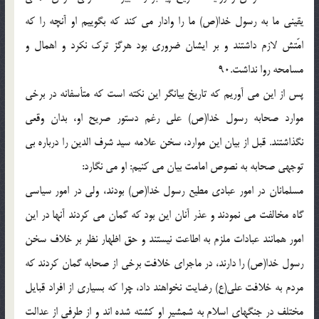
يقينى ما به رسول خدا(ص) ما را وادار مى كند كه بگوييم او آنچه را كه
امّتش لازم داشتند و بر ايشان ضرورى بود هرگز ترك نكرد و اهمال و
مسامحه روا نداشت.90
پس از اين مى آوريم كه تاريخ بيانگر اين نكته است كه متأسفانه در برخى
موارد صحابه رسول خدا(ص) على رغم دستور صريح او، بدان وقعى
نگذاشتند. قبل از بيان اين موارد، سخن علامه سيد شرف الدين را درباره بى
توجهى صحابه به نصوص امامت بيان مى كنيم: او مى نگارد:
مسلمانان در امور عبادى مطيع رسول خدا(ص) بودند، ولى در امور سياسى
گاه مخالفت مى نمودند و عذر آنان اين بود كه گمان مى كردند آنها در اين
امور همانند عبادات ملزم به اطاعت نيستند و حق اظهار نظر بر خلاف سخن
رسول خدا(ص) را دارند، در ماجراى خلافت برخى از صحابه گمان كردند كه
مردم به خلافت على(ع) رضايت نخواهند داد، چرا كه بسيارى از افراد قبايل
مختلف در جنگهاى اسلام به شمشير او كشته شده اند و از طرفى از عدالت