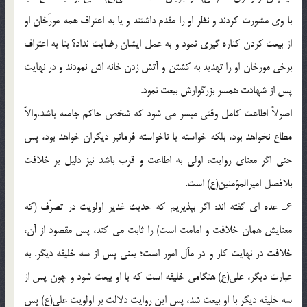
با وى مشورت كردند و نظر او را مقدم داشتند و يا به اعتراف همه مورّخان او
از بيعت كردن كناره گيرى نمود و به عمل ايشان رضايت نداد؟ بنا به اعتراف
برخى مورخان او را تهديد به كشتن و آتش زدن خانه اش نمودند و در نهايت
پس از شهادت همسر بزرگوارش بيعت نمود.
اصولاً اطاعت كامل وقتى ميسر مى شود كه شخص حاكم جامعه باشد،والاّ
مطاع نخواهد بود، بلكه خواسته يا ناخواسته فرمانبر ديگران خواهد بود، پس
حتى اگر معناى روايت، اولى به اطاعت و قرب باشد نيز دليل بر خلافت
بلافصل اميرالمؤمنين(ع) است.
6ـ عده اى گفته اند: اگر بپذيريم كه حديث غدير اولويت در تصرّف (كه
معنايش همان خلافت و امامت است) را ثابت مى كند، پس مقصود از آن،
خلافت در نهايت كار و در مآل امور است؛ يعنى پس از سه خليفه ديگر. به
عبارت ديگر، على(ع) هنگامى خليفه است كه با او بيعت شود و چون پس از
سه خليفه ديگر با او بيعت شد، پس اين روايت دلالت بر اولويت على(ع) پس