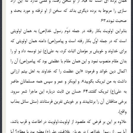
همان برده اى است كه قبلاً از او سخن رفت، و معنى ندارد كه اين آزاد
سازى را مربوط به برده ديگرى بداند كه سخن از او نرفته و مورد بحث و
صحبت نبوده.63
بنابراين اولويت بكار رفته در جمله دوّم رسول خدا(ص) به همان اولويتى
است كه در جمله اوّل بكار رفته است و پيامبر(ص) دامنه همان اولويتى كه
براى خداوند و خويش بر مؤمنان اثبات كرد، به على(ع) نيز توسعه داد و او را
بدان مقام منصوب نمود و اين همان مقام با عظمتى بود كه پيامبر(ص) آن را
اكمال دين خواند و فرمود: «اين عظمت را كه خداوند به اهل بيتم ارزانى
داشت به من تبريك بگوييد». و ابوبكر و عمر و سپس همه مسلمانانِ حاضر
به على(ع) تبريك گفتند.64 حسان بن ثابت درباره اين ماجرا شعر سرود.
برخى منافقان آن را برنتابيدند و بر خويش نفرين فرستادند (سئل سائل بعذاب
واقع).
علاوه بر اين بر فرض كه مقصود از اولويت،اولويت در اطاعت و قرب باشد،
آيا پس از رسول خدا(ص) در جريان خلافت، على(ع) مطيع بود يا مطاع؟ آيا