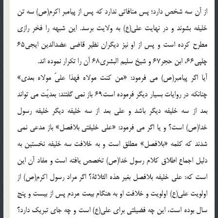
از آن سه شخص دارد؛ پس منافاتى ندارد كه پس از پيامبر اكرم(ص) سه تن
خليفه بشوند و در نهايت على(ع) به ولايت برسد. اين شبهه را فخر رازى
مطرح كرده است و پس از او نيز ديگران نظير قاضى عضدالدين ايجى65
چلپى66، ابن حجر67 و شيخ سليم البشرى68 آن را تكرار نموده اند.
آيا اگر پيامبر(ص) مى فرمود: «من كنت مولاه فهذا علىّ مولاه بعدى»
چنانكه در روايات بسيار ديگر فرموده است69 باز نمى گفتند: بعديّت مى تواند
بعد از سه خليفه ديگر باشد و على بعد از سه خليفه ديگر خليفه رسول
خدا(ص) است؟ و يا اگر مى فرمود: «على خليفتى بلافصل» باز مدعى نمى
شدند كه كلمه «بلافصل» مطلق است و به خلافت سه خليفه نخستين به
دليل اجماع اطلاق كلام رسول خدا(ص) تخصص يافته است و مفاد آن اين
است كه: على خليفه بلافصل بغير هذه الثلاثة؟ اگر مراد رسول اكرم(ص) از
اولويت على(ع) اولويت و خلافت او به هنگام بيعت مردم پس از بيست و پنج
سال بوده است، اين چه فضيلتى براى على(ع) است و چه جاى تبريك دارد؟