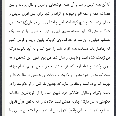
آيا آن همه ترس و بيم و آن همه خوشحالى و سرور و نقل روايت و بيان
فضيلت، همه و همه لغو و بيهوده و گزاف و تنها براى بيان امرى بديهى و
مسلم بوده است و هيچ گونه اختصاص و امتيازى را براى على(ع) ثابت نمى
كند؟! براستى اگر اين حادثه عظيم الهى و دينى و دنيايى را در حد يك
انتصاب دنيايى و آن هم در حد قلمروى كوچك پايين آوريم و فرض كنيم
كه زمامدار يك مملكت همه افراد ملت را جمع كند و به آنها بگويد: مرگ
من نزديك شده است و بزودى از ميان شما مى روم اكنون اين شخص را به
همان ولايت و زمامدارى كه خود داشتم منصوب مى نمايم، كدام فرزانه
است كه مدعى شود منظور او ولايت و خلافت آن شخص در عاقبت كار و
نهايت امر بوده است ومنافاتى ندارد كه چندين نفر قبل از او حكومت را در
دست بگيرند وساليان طولانى فرد تعيين شده را از كوچكترين مقامات
حكومتى به دور دارند؟ چگونه ممكن است خلافت را كه به نص قرآن (نزول
آيه اليوم اكملت… در اين واقعه) اكمال دين است و عدم اعلام آن مساوى با