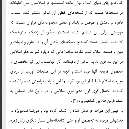
كتابخانهـهاى دنياى اسلام نهان مانده است.تنها در اسلامبول سى كتابخانه
در مسجدها هست كه از نسخه‌هاى خطى آن اندكى منتشر شده است.در
قاهره و دمشق و موصل و بغداد و دهلى مجموعه‌هاى فراوان هست كه
فهرستى براى آن تنظيم نشده است.در اسكوريال،نزديك مادريد،يك
كتابخانه مفصل هست كه هنوز نسخه‌هاى خطى آن را در علوم و ادبيات و
دين و فلسفه اسلام شمار نكرده‌اند.اطلاعاتى كه درباره ثمرات فكر اسلامى
در اين سه قرن داريم،اندكى از باقيمانده آثار آنهاست و اين نيز مختصرى از
محصول قريحه آنها بوده است.و آنچه در اين صفحات آورديم،از درياى
مواريث اسلام فقط قطره‌اى بود.اگر علما اين ميراث فراموش شده را كشف
كنند،به احتمال قوى،قرن دهم شرق اسلامى را در تاريخ عقل انسانى به
صف قرون طلايى خواهيم برد (3) .
و امينى اين ميراث فراموش شده را كشف كرده بود و مى‌شناخت،بويژه در
بخشهاى مربوط به تخصص او،و حتى كتابخانه‌هاى بسيار ديگرى را،در زمره