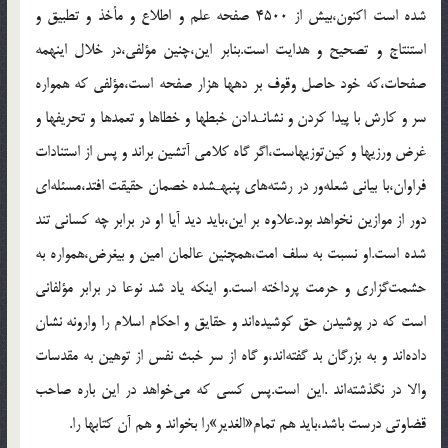
شده است اكنون،بيش از 4500 صفحه علم و اطلاع و مأخذ و تطبيق و
استنتاج و تصحيح و هدايت است.بنابر اين،چنين مؤلفى،در خلال اينهمه
صفحات،كه خود حاصل وقوف بر دهها هزار صفحه است،مؤلفى كه همواره
سر و كارش با پيدا كردن و نشانـدادن خبطها و خطاها و تعمدها و تحريفها و
غرض ورزيها و كين‌توزيهاست،اگر گاه كلامى آتشين براند و پس از استنادات
فراوان،با بيانى شعله‌ور در رشته‌هاى پنبهـشده خصمان حقيقت افتد،مسئله‌اى
دور از موازين نخواهد بود.علاوه بر اين،بايد ديد آيا او در برابر چه كسانى تند
شده است.او نسبت به سلف امت،همچنين عالمان امين و بيغرض،همواره به
حشمت‌گزارى و حرمت پرداخته است.و اينكه ياد شد نوعا در برابر مؤلفانى
است كه در پوشيدن حق كوشيده‌اند و حقايق و احكام اسلام را وارونه نشان
داده‌اند و به بزرگان بد گفته‌اند،و گاه از سر خبث نفس از توهين به مقدسات
والا در نگذشته‌اند .اين است.پس كسى كه مى‌خواهد در اين باره صاحب
قضاوتى درست باشد،بايد هم تمام«الغدير»را بخواند و هم آن كتابها را.