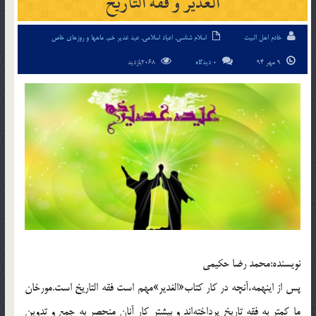
الغدير و فقه التاريخ
خادم اهل البیت
اسلام شناسی
,
اعیاد اسلامی
,
عید غدیر خم
,
ماهها و روزهای خاص
9 مهر 94
0 دیدگاه
2068بازدید
نويسنده:محمد رضا حكيمى
پس از اينهمه،آنچه در كار كتاب«الغدير»مهم است فقه التاريخ است.مورخان
ما كمتر به فقه تاريخ پرداخته‌اند و بيشتر كار آنان منحصر به جمع و تدوين