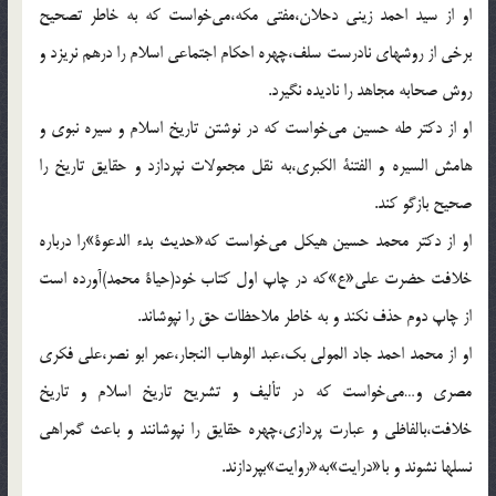
او از سيد احمد زينى دحلان،مفتى مكه،مى‌خواست كه به خاطر تصحيح
برخى از روشهاى نادرست سلف،چهره احكام اجتماعى اسلام را درهم نريزد و
روش صحابه مجاهد را ناديده نگيرد.
او از دكتر طه حسين مى‌خواست كه در نوشتن تاريخ اسلام و سيره نبوى و
هامش السيره و الفتنة الكبرى،به نقل مجعولات نپردازد و حقايق تاريخ را
صحيح بازگو كند.
او از دكتر محمد حسين هيكل مى‌خواست كه«حديث بدء الدعوة»را درباره
خلافت حضرت على«ع»كه در چاپ اول كتاب خود(حياة محمد)آورده است
از چاپ دوم حذف نكند و به خاطر ملاحظات حق را نپوشاند.
او از محمد احمد جاد المولى بك،عبد الوهاب النجار،عمر ابو نصر،على فكرى
مصرى و…مى‌خواست كه در تأليف و تشريح تاريخ اسلام و تاريخ
خلافت،بالفاظى و عبارت پردازى،چهره حقايق را نپوشانند و باعث گمراهى
نسلها نشوند و با«درايت»به«روايت»بپردازند.