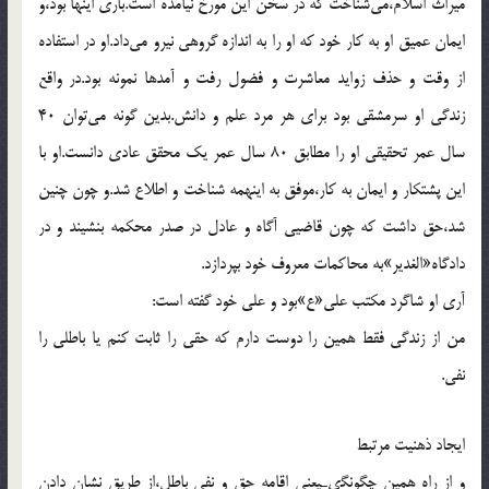
ميراث اسلام،مى‌شناخت كه در سخن اين مورخ نيامده است.بارى اينها بود،و
ايمان عميق او به كار خود كه او را به اندازه گروهى نيرو مى‌داد.او در استفاده
از وقت و حذف زوايد معاشرت و فضول رفت و آمدها نمونه بود.در واقع
زندگى او سرمشقى بود براى هر مرد علم و دانش.بدين گونه مى‌توان 40
سال عمر تحقيقى او را مطابق 80 سال عمر يك محقق عادى دانست.او با
اين پشتكار و ايمان به كار،موفق به اينهمه شناخت و اطلاع شد.و چون چنين
شد،حق داشت كه چون قاضيى آگاه و عادل در صدر محكمه بنشيند و در
دادگاه«الغدير»به محاكمات معروف خود بپردازد.
آرى او شاگرد مكتب على«ع»بود و على خود گفته است:
من از زندگى فقط همين را دوست دارم كه حقى را ثابت كنم يا باطلى را
نفى.
ايجاد ذهنيت مرتبط
و از راه همين چگونگىـيعنى اقامه حق و نفى باطل،از طريق نشان دادن