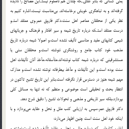
يعنى كسانى كه بنابر عللىـكه چندان هم نامعلوم نيستـاين مصالح را ناديده
گرفته‌اند و به تباهگرى خويش برخاسته‌اند. بى‌مناسبت نيست،اشاره كنيم به
نظر يكى از محققان معاصر اهل سنت،دكتر فاروق عمر.وى معتقد استـو
درست معتقد استـكه درباره تاريخ شيعه و سير افكار و فرهنگ و جريانهاى
شيعى كتابهاى مفيد و مناسبى تأليف نشده است،و اصولا شيعه درباره تاريخ
مذهب خود كتاب جامع و روشنگرى ننوشته است.و محققان سنى يا
مستشرقينى كه درباره شيعه كتاب نوشته‌اند،متأسفانه،مآخذ آنان تأليفات اهل
سنت بوده است.و اين تأليفات و مآخذ بيطرفانه نوشته نشده است.و مدارك
مهم شيعه هنوز در دسترس قرار نگرفته است.بنابر اين تاريخ تشيع تاكنون در
انتظار بحث و تحقيقى است موضوعى و منظم كه نه تنها به مسائل كلى
بپردازد،بلكه سير تاريخى و مذهبى و تحولات تشيع را دقيق شرح دهد.
دكتر فاروق عمر،سپس به ارزيابى كتب ملل و نحل و عقايد مى‌پردازد و با
اينكه خود اهل سنت است چنين اظهار مى‌دارد:
اغلب كتابهايى كه درباره ملل و نحل و عقايد تأليف شده است،نوشته و