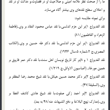
ما را از صحت نظر علامه امينى و صلاحيت او در قضاوت،و عدالت او در نقد
و اعتلاى سطح نقدهاى وى بيشتر آگاه مى‌سازد.
براى نمونه مقايسه شود:
نقد الغدير(ج 1)بر ابن حزم اندلسى،با نقد عباس محمود العقاد بر وىـ(فاطمة
الزهراء و الفاطميون/81)
نقد الغدير(ج 1)بر ابن حزم اندلسى،با نقد دكتر طه حسين بر وىـ(الكاتب
المصرى،ج 2،شماره 5،سال 1946).
نقد الغدير(ج 1 و 8)بر كار تاريخ نويسان اهل سنت،با نقد دكتر عمر فاروق بر
همين مورخانـ (العباسيون الاوائل،ج 1/219).
نقد الغدير(ج 2)بر دكتر محمد حسين هيكل،با نقد شيخ محمد رضا المظفر بر
وىـ(السقيفة/47) .
نقد الغدير(ج 2)بر احمد زكى صفوت،با نقد شيخ هادى كاشف الغطا بر
وىـ(مدارك نهج البلاغة و دفع الشبهات عنه/48 به بعد).