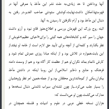
آنها پرداختن تا حد زيادى،به علت نشر اين مآخذ يا معرفى آنها در
فهرستها،امكان داشت.نهايت،كوشش ستودنى صاحب الغدير،در رفتن به
دنبال اين مآخذ بود و آرام نگرفتن تا رسيدن به آنها.
البته روح بزرگ اين قهرمان بررسى و اطلاع،هنوز قانع نبود و آرزو داشت
جهان را سير كند و كتابخانه‌هاى همه گيتى را براى«احياى عظيم»خويش از
نظر بگذارند و كلمه‌اى از آنچه براى تأييد حق لازم است از خامه او نيفتد.از
اين بابت،همواره در تلاش بود و از اينكه مبادا روزى عمرش تمام شود و
كارش ناتمام بماند نگران.او هم از عظمت كار آگاه بود و هم از وسعت دامنه
فرهنگ و منابع و ذخاير اسلامى.از اين رو،با اينكه در داشتن مآخذ
بيكران،يكى از كم‌مانندترين محققان بودـو از جمله،همين امر نظر پژوهشيان
را بسيار جلب مى‌كردـباز چون تشنه‌اى سيراب ناشدنى دنبال نسخه‌ها و
مدارك مى‌گشت.چون او مى‌دانست كه:
هزاران نسخه خطى عربى در علوم و ادبيات و فلسفه همچنان در