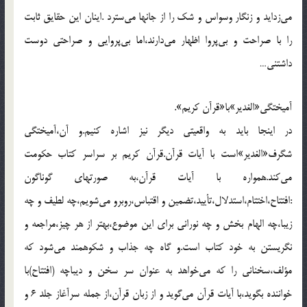
مى‌زدايد و زنگار وسواس و شك را از جانها مى‌سترد .اينان اين حقايق ثابت
را با صراحت و بى‌پروا اظهار مى‌دارند،اما بى‌پروايى و صراحتى دوست
داشتنى…
آميختگى«الغدير»با«قرآن كريم».
در اينجا بايد به واقعيتى ديگر نيز اشاره كنيم.و آن،آميختگى
شگرف«الغدير»است با آيات قرآن.قرآن كريم بر سراسر كتاب حكومت
مى‌كند.همواره با آيات قرآن،به صورتهاى گوناگون
:افتتاح،اختتام،استدلال،تأييد،تضمين و اقتباس،روبرو مى‌شويم،چه لطيف و چه
زيبا،چه الهام بخش و چه نورانى براى اين موضوع،بهتر از هر چيز،مراجعه و
نگريستن به خود كتاب است.و گاه چه جذاب و شكوهمند مى‌شود كه
مؤلف،سخنانى را كه مى‌خواهد به عنوان سر سخن و ديباچه (افتتاح)با
خواننده بگويد،با آيات قرآن مى‌گويد و از زبان قرآن،از جمله سرآغاز جلد 6 و