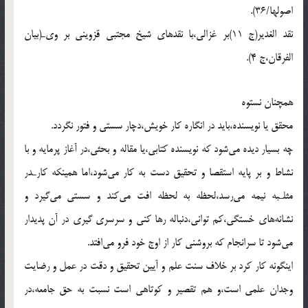
اصولها/36).
نقد الغدير(ج 11)بر غزالى،با نقدهاى شيخ مجتبى قزوينى بر وىـ(بيان
الفرقان،ج 4).
همچنان نستوه
محقق يا نويسنده،بايد در انگاره كار خويش،دچار سستى و فتور نگردد.
چه بسيار ديده مى‌شود كه نويسنده كتابى،يا مقاله و بحثى،در آغاز پرمايه و با
نشاط و بر پايه استقصا و تحقيق دست به كار مى‌شود،اما همينكه كارـدر
مثلـبه نيمه مى‌رسد،لحظه به لحظه افت مى‌كند و سستى مى‌گيرد و
نشانه‌هاى خستگى،كم توانى،دنباله رها كنى و سرسرى گيرى در آن پديدار
مى‌شود تا سرانجام كه بروشنى كار از اوج خود فرو مى‌افتد.
اينگونه كار كرد بر خلاف سنت علم و آيين تحقيق و دقت در عمل و رضايت
وجدان علمى است،و هم تقصير و كوتاهى است نسبت به حق جامعه،در