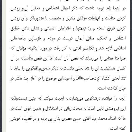
در اينجا بايد توجه داشت كه ذكر اعمال اشخاص و تحليل آن،و روشن
كردن جنايات و اتهامات مؤلفان مفترى و متعصب يا مزدور،اگر براى روشن
كردن تاريخ اسلام و رد تهمتها و افتراهاى عقيدتى و نشان دادن حقايق
اعتقادى و تحكيم مبانى ايمان درست در مردم و بازسازى جامعه‌هاى
اسلامى لازم شد و تكليفـو لغاتى به كار رفت در مورد اينگونه مؤلفان كه
صراحتا معنايى را مى‌رساند كه نقص آنان است اما اين نقص متأسفانه در آن
كسان هستـنبايد آن را تند لحنى دانست.به ديگر سخن،واقعگويى را نبايد با
تند لحنى اشتباه كرد.صاحب«الغدير»خود،اين موضوع را در آغاز جلد هفتم در
ميان گذاشته است:
آنچه را خواننده درشتگويى مى‌پندارد،به ابديت سوگند كه چنين نيست،بلكه
اين نيرومندى دليل است نه سخت زبانى در استدلال.و همين خوى است در
ما كه استاد محمد عبد الغنى حسن مصرى بدان پى برده و در قصيده خويش
گفته است: