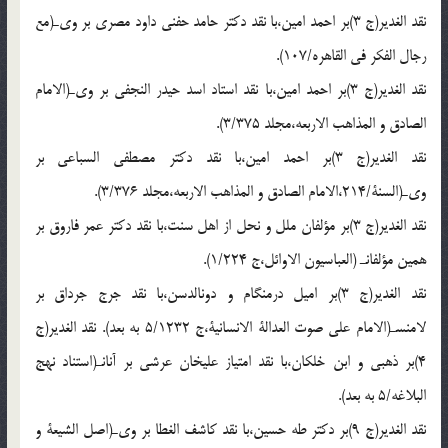
نقد الغدير(ج 3)بر احمد امين،با نقد دكتر حامد حفنى داود مصرى بر وىـ(مع
رجال الفكر فى القاهره/107).
نقد الغدير(ج 3)بر احمد امين،با نقد استاد اسد حيدر النجفى بر وىـ(الامام
الصادق و المذاهب الاربعه،مجلد 3/375).
نقد الغدير(ج 3)بر احمد امين،با نقد دكتر مصطفى السباعى بر
وىـ(السنة/214،الامام الصادق و المذاهب الاربعه،مجلد 3/376).
نقد الغدير(ج 3)بر مؤلفان ملل و نحل از اهل سنت،با نقد دكتر عمر فاروق بر
همين مؤلفانـ (العباسيون الاوائل،ج 1/224).
نقد الغدير(ج 3)بر اميل درمنگام و دونالدسن،با نقد جرج جرداق بر
لامنسـ(الامام على صوت العدالة الانسانية،ج 5/1232 به بعد). نقد الغدير(ج
4)بر ذهبى و ابن خلكان،با نقد امتياز عليخان عرشى بر آنانـ(استناد نهج
البلاغه/5 به بعد).
نقد الغدير(ج 9)بر دكتر طه حسين،با نقد كاشف الغطا بر وىـ(اصل الشيعة و