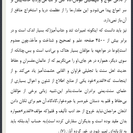
سر امواج پيدا مى‌شود.و اين مقدار،ما را از عظمت دريا و استخراج منافع از
آن،باز نمى‌دارد.
نيز بايد دانست كه اينگونه تعبيرات تند و عتاب‌آميز(كه بسيار اندك است و در
برابر بيش از 4500 صفحه علم و تصحيح و شناخت و مأخذ،چون معدوم
است)نوعا در مواجهه با مؤلفان بسيار هتاك و بى‌ادب است و بس.چنانكه از
سوى ديگر، همواره در هر جاى،او را مى‌نگريم كه از عالمان،مفسران و حفاظ
حديث اهل سنت با تجليلى فراوان و القابى حشمت‌آميز ياد مى‌كند .و از
اينجاست كه«الغدير»خود يكى از منابع اطلاع از شئون و احوال بسيارى از
علماى سنت،يعنى برادران ماست.بنابر اين،تنبيه زبانى برخى از مؤلفان
بى‌حفاظ و قلم به دستان خيره‌سر يا جيره‌خوار،گاه‌گاه،آن هم براى تكان دادن
اذهان مراجعان،نبايد خروج از حد ادب تأليف و قلم(كه مؤلف«الغدير»همواره
بدان مقيد بوده است و بديگران سفارش كرده است).به حساب آيد،بلكه بايد
به تازيانه‌اى تعبير شود در خور گرده آنان (7) .