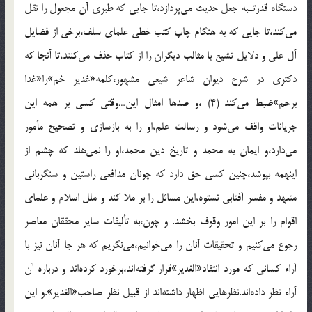
دستگاه قدرتـبه جعل حديث مى‌پردازد،تا جايى كه طبرى آن مجعول را نقل
مى‌كند،تا جايى كه به هنگام چاپ كتب خطى علماى سلف،برخى از فضايل
آل على و دلايل تشيع يا مثالب ديگران را از كتاب حذف مى‌كنند،تا آنجا كه
دكترى در شرح ديوان شاعر شيعى مشهور،كلمه«غدير خم»را«غدا
برحم»ضبط مى‌كند (4) ،و صدها امثال اين…وقتى كسى بر همه اين
جريانات واقف مى‌شود و رسالت علم،او را به بازسازى و تصحيح مأمور
مى‌دارد،و ايمان به محمد و تاريخ دين محمد،او را نمى‌هلد كه چشم از
اينهمه بپوشد،چنين كسى حق دارد كه چونان مدافعى راستين و سنگربانى
متعهد و مفسر آفتابى نستوه،اين مسائل را بر ملا كند و ملل اسلام و علماى
اقوام را بر اين امور وقوف بخشد. و چون،به تأليفات ساير محققان معاصر
رجوع مى‌كنيم و تحقيقات آنان را مى‌خوانيم،مى‌نگريم كه هر جا آنان نيز با
آراء كسانى كه مورد انتقاد«الغدير»قرار گرفته‌اند،برخورد كرده‌اند و درباره آن
آراء نظر داده‌اند.نظرهايى اظهار داشته‌اند از قبيل نظر صاحب«الغدير».و اين