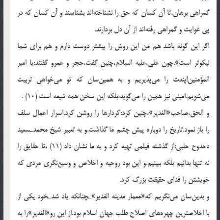
گمراهى برهان،تا آن كسان كه حق را نشناخته‌اند بشناسند و آن كسان كه در
پى غوايت و گمراهى رفته‌اند از آن دل بردارند.
اگر اين گونه باشد هم من اين روش را بيشتر دوست دارم و هم براى شما
نيكوتر است».چون على،عليه السلام،چنين گفت،حجر و عمرو گفتند:يا امير
المؤمنين!پندت را مى‌پذيريم و به همين‌سان كه تو مى‌خواهى تربيت
مى‌شويم.امينى نيز همين را مى‌گويد،بلكه اين سخن همه شيعه است (10) .
و الحق،صاحب«الغدير»،چنين كرد:كردارها را روشن كرد.اسرار اعمال سلف
را باز نمود.تاريخ را دوباره پيش چشم ما گذاشت.و به تعبير شيخ محمدـسعيد
دحدوح حلبى:از گذشته فيلمى تهيه كرد و به ما نشان داد (11) ،تا حقايق را
نه تنها بدانيم بلكه ببينيم.و اين بود روحيه و اخلاص و وسيع‌نگرى مردى كه
خويشتن را فداى حقيقت بزرگ كرد.
و بدين‌سان مى‌نگريم كه«معمار مدينه الغدير»ـچنانكه ياد شدـخود يكى از
با اخلاصترين چهره‌هاى اصلاح طلب جهان اسلام بود.از اين رو«الغدير»را به