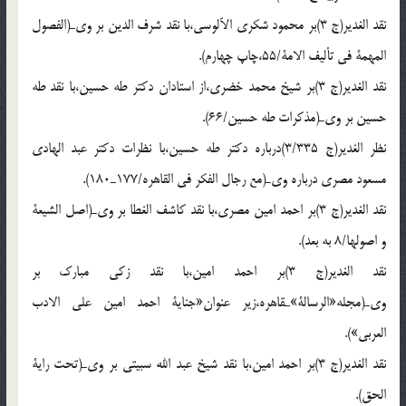
نقد الغدير(ج 3)بر محمود شكرى الآلوسى،با نقد شرف الدين بر وىـ(الفصول
المهمة فى تأليف الامة/55،چاپ چهارم).
نقد الغدير(ج 3)بر شيخ محمد خضرى،از استادان دكتر طه حسين،با نقد طه
حسين بر وىـ(مذكرات طه حسين/66).
نظر الغدير(ج 3/335)درباره دكتر طه حسين،با نظرات دكتر عبد الهادى
مسعود مصرى درباره وىـ(مع رجال الفكر فى القاهره/177ـ180).
نقد الغدير(ج 3)بر احمد امين مصرى،با نقد كاشف الغطا بر وىـ(اصل الشيعة
و اصولها/8 به بعد).
نقد الغدير(ج 3)بر احمد امين،با نقد زكى مبارك بر
وىـ(مجله«الرسالة»ـقاهره،زير عنوان«جناية احمد امين على الادب
العربى»).
نقد الغدير(ج 3)بر احمد امين،با نقد شيخ عبد الله سبيتى بر وىـ(تحت راية
الحق).