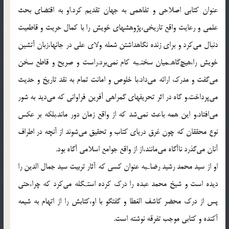
عنوان كتابى اصلاحى و تفاهمى به جهان تقديم كرد.او به اقتضاى بحث
علمى و رعايت واقع تاريخى،پژوهشهاى خويش را با كمال حريت و قاطعيت
دنبال مى‌كرد و براى زنده نگاهداشتن شعله ولاى على در جانها،زبان آتشين
خويش را،هيچ‌گاهـميان سخنـبه كام نمى‌برد.راست و صريح و قاطع سخن
مى‌گفت و مدرك ارائه مى‌داد.با خلوص و امانت تمام به نقد تاريخ و حديث
مى‌پرداخت.و گاه در اثر تحريفهاى گمراهى آفرين فراوانى كه مى‌ديد به شور
مى‌افتاد.و اين همه باعث نمى‌شد كه از واقع زمان دور ماند.بلكه بر عكس
نوع محققان كه چون غرق درياى كتاب و تحقيق مى‌شوند از آنچه در اطراف
آنان مى‌گذرد ناآگاه مى‌مانند،از از واقع جوامع اسلامى آگاه بود.
او از سيد محمد رشيد رضاـبه عنوان كسى كه آثار تربيت سيد جمال الدين را
ديده است و شيخ محمد عبده را درك كرده استـگله مى‌كرد كه چرا،حتى
پس از درك محضر كاشف الغطا و گفتگو با او،كتابش را از اتهام به شيعه
آكنده و كتابى موجب تفرقه نوشته است.