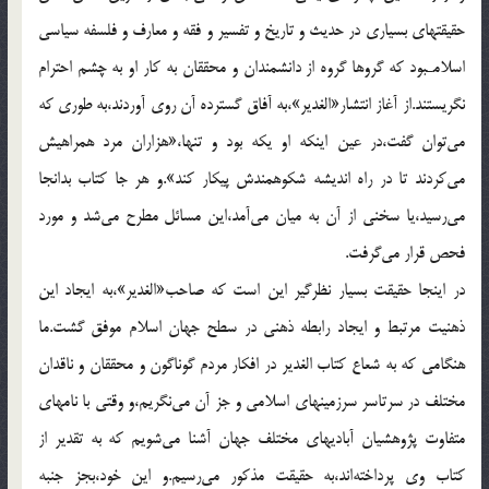
حقيقتهاى بسيارى در حديث و تاريخ و تفسير و فقه و معارف و فلسفه سياسى
اسلامـبود كه گروها گروه از دانشمندان و محققان به كار او به چشم احترام
نگريستند.از آغاز انتشار«الغدير»،به آفاق گسترده آن روى آوردند،به طورى كه
مى‌توان گفت،در عين اينكه او يكه بود و تنها،«هزاران مرد همراهيش
مى‌كردند تا در راه انديشه شكوهمندش پيكار كند».و هر جا كتاب بدانجا
مى‌رسيد،يا سخنى از آن به ميان مى‌آمد،اين مسائل مطرح مى‌شد و مورد
فحص قرار مى‌گرفت.
در اينجا حقيقت بسيار نظرگير اين است كه صاحب«الغدير»،به ايجاد اين
ذهنيت مرتبط و ايجاد رابطه ذهنى در سطح جهان اسلام موفق گشت.ما
هنگامى كه به شعاع كتاب الغدير در افكار مردم گوناگون و محققان و ناقدان
مختلف در سرتاسر سرزمينهاى اسلامى و جز آن مى‌نگريم،و وقتى با نامهاى
متفاوت پژوهشيان آباديهاى مختلف جهان آشنا مى‌شويم كه به تقدير از
كتاب وى پرداخته‌اند،به حقيقت مذكور مى‌رسيم.و اين خود،بجز جنبه