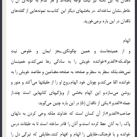
ناقدان به اين نكته نيز نيك توجه يافته‌اند و هر كدام به گونه‌اى آن را
خاطرـنشان ساخته‌اند .در بخشهاى ديگر اين كتاب،به نمونه‌هايى از گفته‌هاى
ناقدان در اين باره برمى‌خوريد.
الهام
و از همينجاست و همين چگونگىـبجز ايمان و خلوص نيت
مؤلفـكه«الغدير»خواننده خويش را به سادگى رها نمى‌كند،و همينسان
نمى‌هلد،بلكه سطر به سطر،و صفحه به صفحه،مضامين و مقاصد خويش را به
خواننده القا مى‌كند،و چونان خود الهام،روح او را از حقيقتها مى‌آكند و منور و
روشن مى‌سازد.و اين الهام بخشى از ويژگيهاى كتابهايى است چند،از
جمله«الغدير».يكى از ناقدان (5) در اين باره چنين مى‌گويد:
صاحب«الغدير»،از آن كسان است كه خداوند ملكه وحى كردن به دلهاى
پاك را به آنان عطا كرده است،و آنان را قادر ساخته است تا به طبقات درس
خوانده و با فرهنگ،حقايقى را الهام و افهام كنند،حقايقى كه تيرگى دل را