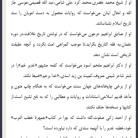
او از شيخ محمد خضرى،محمد كرد على شامى،عبد الله قصيمى،موسى جار
الله و امثال اينان مى‌خواست كه روايات مجعول به دست امويان را سند
تاريخ اسلام نشناسانند.
او از صادق ابراهيم عرجون مى‌خواست كه در نوشتن تاريخ خلافت،در دوره
عثمان،به فقه التاريخ بگرايد،تا موجب گمراهى امت نگردد و آنچه حقيقت
تاريخى است نشان دهد.
او از دكتر ابراهيم ملحم اسود مى‌خواست كه كلمه مشهور«غدير خم»را در
شعر شاعر شيعى معروف،كميت بن زيد اسدى،«غدا برحم»ضبط نكند.
او از برخى چاپخانه‌هاى جهان سنت مى‌خواست كه به هنگام چاپ متون و
مآخذ قديم اسلامى،استنادات و روايات و مطالبى را كه به نفع تشيع است،از
كتابها و نسخه‌ها حذف نكنند.
او از احمد زكى صفوت،گله داشت كه چرا در كتاب«جمهرة خطب العرب»
خود،خطبه غدير را با آنهمه سندى كه دارد نياورده است؟