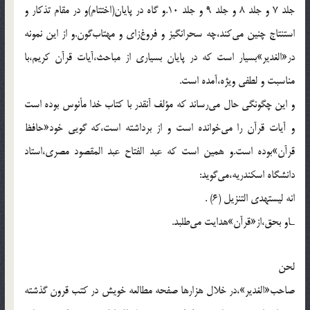
جلد 7 و جلد 8 و جلد 9 و جلد 10.و گاه در پايان(اختتام)و در مقام تذكار و
استنتاج چنين مى‌كند،چه سحرانگيز و فروغ‌زاى و مهتاب‌گون.و از اين نمونه
در«الغدير»بسيار است كه در پايان بسيارى از مباحث،آيات قرآن كريم،با
مناسبت و لطفى ويژه،آمده است.
و اين چگونگى حال مى‌رساند كه مؤلف آنقدر با كتاب خدا مأنوس بوده است
و آيات قرآن را مى‌خوانده است و از برداشته است،كه گويى خود«حافظ
قرآن»بوده است.و همين است كه عبد الفتاح عبد المقصود مصرى،استاد
دانشگاه اسكندريه،مى‌گويد:
انه ليستهدى التنزيل (6) .
ـاو بحق،از«قرآن»هدايت مى‌طلبد.
لحن
صاحب«الغدير»،در خلال هزارها صفحه مطالعه خويش در كتب قرون گذشته