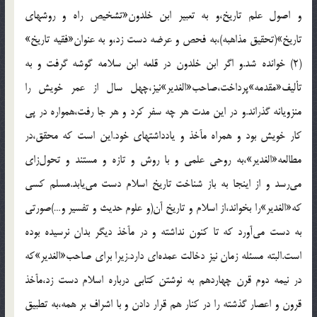
و اصول علم تاريخ،و به تعبير ابن خلدون«تشخيص راه و روشهاى
تاريخ»(تحقيق مذاهبه)،به فحص و عرضه دست زد،و به عنوان«فقيه تاريخ»
(2) خوانده شد.و اگر ابن خلدون در قلعه ابن سلامه گوشه گرفت و به
تأليف«مقدمه»پرداخت،صاحب«الغدير»نيز،چهل سال از عمر خويش را
منزويانه گذراند.و در اين مدت هر چه سفر كرد و هر جا رفت،همواره در پى
كار خويش بود و همراه مآخذ و يادداشتهاى خود.اين است كه محقق،در
مطالعه«الغدير»،به روحى علمى و با روش و تازه و مستند و تحول‌زاى
مى‌رسد و از اينجا به باز شناخت تاريخ اسلام دست مى‌يابد.مسلم كسى
كه«الغدير»را بخواند،از اسلام و تاريخ آن(و علوم حديث و تفسير و…)صورتى
به دست مى‌آورد كه تا كنون نداشته و در مآخذ ديگر بدان نرسيده بوده
است.البته مسئله زمان نيز دخالت عمده‌اى دارد.زيرا براى صاحب«الغدير»كه
در نيمه دوم قرن چهاردهم به نوشتن كتابى درباره اسلام دست زد،مآخذ
قرون و اعصار گذشته را در كنار هم قرار دادن و با اشراف بر همه،به تطبيق