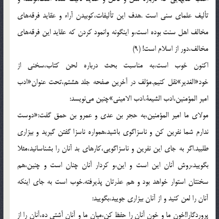
تأليف علماى سنى است .هدف اين تأليفات،كوبيدن آراء و عقايد فرقه‌هاى
مخالف اهل سنت بوده است،و اينگونه وانمود كردن كه عقايد اين فرقه‌هاى
مخالف،دور از اسلام است! (9)
اكنون خوب است،به مناسبت بحث درباره لحن كتاب،سخنى از
خود«الغدير»نقل كنيم.مؤلف در آخرين صفحه جلد هشتم،تحت عنوان«ادب
امير المؤمنين،ادب الشيعة،ادب الامينى»چنين مى‌نويسد:
مولاى ما امير المؤمنين،به حجر بن عدى و عمرو بن حمق گفت:«دوست
ندارم شما نفرين كن و ناسزاگوى باشيد،همواره ناسزا گفتن گيريد و بيزارى
طلبيد.اگر به جاى اين نفرين و ناسزاگويى،كارهاى بد آنان را بشناسانيد،مثلا
بگوييد،روش آنان اين است و اين،و كردار آنان چنان است و چنين،هم
سخنتان استوار خواهد بود و هم عذرتان پذيرفته.خوب است به جاى اينكه
آنان را لعن كنيد و از آنان بيزارى جوييد،بگوييد:
پروردگارا!خون ما و خون آنان را حفظ كن،ميان ما و آنان آشتى ده،آنان را از