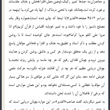
و معاصران،به صدها تعبير ركيك،توهين،جعل،افترا،فحش و هتك مقدسات
برخورد كرده استـچنانكه خود با لحنى دردناك از آنها ياد مى‌كردـبا اينهمه در
سراسر 4513 صفحه«الغدير»(تا اينجا كه چاپ شده است)،همواره وقار يك
مصلح دلسوز را با خود داشته و به تعبير خود(به اقتباس از قرآن كريم)«و اذا
مروا على اللغو مروا كراما»بوده است.هر جاى كوشيده است تا با روشن
كردن مطلب و ذكر اسناد و تطبيق،به هتك و افترا و فحاشى مؤلفان پاسخ
دهد و از زى يك محقق دوستدار هر كس و عاشق روشن كردن و هدايت
بيرون نرود،و چونان قله‌اى رفيع كه هر چه ماسه بر پايش ريزند نجنبد،يا
چونان دريايى عظيم كه هر چه در آن افكنند خيزابه نگيرد،به حركت علمى
خويش ادامه دهد .بنابر اين اگر گاه عتابى كند بر مؤلفىـاز سر هتاكى بسيار
آن مؤلفـيا خطابى با كسى،مسئله‌اى نخواهد بود.و اين همان مواردى است
كه برخى از فاضلان آن را شدت لحن دانسته‌اند.
به تعبير ديگر،بايد گفت صاحب«الغدير»،در اين موارد،چونان دريايى است كه
از تلاقى امواج و سهمگينى طوفان،گاه كفى بر لب مى‌آورد،يا خاشه‌ييش بر