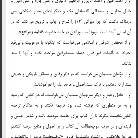
او از احمد امين و احمد الزين و ابراهيم الابيارى،و على جارم و على امين و
خليل مطران و مصطفى الدمياطى بك و ديگر ادباى مصر شكايتى بس
دردناك داشت كه چرا ديوانى (12) را شرح و چاپ و ترويج مى‌كنند كه در
آن ابياتى آمده است مربوط به سوزاندن در خانه حضرت فاطمه زهرا«ع».
او از محققان شرقى و اسلامى مى‌خواست كه اينگونه با مرعوبيت و بى‌قيد
احتياط به تأليفات غير قابل اعتماد مستشرقين مراجعه نكنند و آنها را سند
ندانند.
او از مؤلفان مسلمان مى‌خواست كه در ذكر وقايع و مسائل تاريخى و حديثى
سند ارائه دهند،و با ترك سند،اصول و مآخذ علم را نفراموشانند.
او از عادل زعيتر و ديگر مترجمان مسلمان مى‌خواست،كه هر كتابى كه رسيد
و به هر منظورى كه نوشته شده بود ترجمه نكنند و به هنگام ترجمه
كتابى،نخست بنگرند تا آن كتاب براى جامعه سودمند باشد و شامل علمى و
فايده‌اى،و در مرتبه دوم،مطالب آن كتاب را بر اصول و منابع عرضه كنند،و
هر جا خلافگويى و اشتباه داشت،با افزودن«توضيحات»،مردم را بياگاهانند و