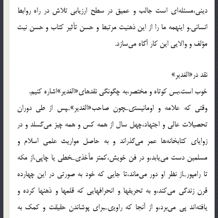
دينى،مسئله‌اى است جالب و عميق در سطح ارزيابى تلاش در راه روابط
انسانى.و اينهمه ما را از اين ذهنيت مرتبط و حسن تأثير كتاب و حسن نيت
مؤلف و والايى اين كار آگاه مى‌سازد.
نقد در«الغدير»
خوب است،بس كوتاه و مختصر،به چگونگى نقدهاى«الغدير»اشاره كنيم.
وقتى كه علامه و اومانيستىـچون صاحب«الغدير»ـپس از طى دوران
تحصيلات عالى و اجتهاد،چهل سال از همه كس و همه چيز مى‌گسلد و در
زواياى كتابخانه‌ها عمر مى‌گذراند و به حاصل مواريث علمى اسلام و
مسلمين دست مى‌يابد،و در فن خويش،كمتر مأخذىـخطى يا چاپى،از مكه
تا رامپورـاز نظر او دور مى‌ماند،تا جايى كه خود به صورتى در اين چهارده
قرن زندگى مى‌كند،و به تحريفها و انحرافهايى كه قلمها و ذهنها كرده و
يافته‌اند پى مى‌برد،و از آنجا كه راويىـبراى پوشاندن حقيقت و كمك به