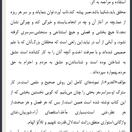
استفاده و مراجعه به اثر.
محقق بايد،شكيبا باشد،صبر پيشه كند،تاب آورد،توان بنماياند و بر سر هر ريزه
از عملـچه در آغاز آن و چه در انجامـبايستد و خيرگى كند و چيرگى نشان
دهد،تا هيچ بخشى و فصلى و هيچ استنتاجى و سنجشى،سرسرى گرفته
نشود، و آبكى از آب در نيايد.اين راهى است كه محققان بزرگـآنان كه با علم
صميمى شده‌اند و با معرفت اخت،و آنچه آنان را به كار كشانده است عشق
به شناختن بوده است و شناساندن،و عشق به مردم و احترام به حق
مردمـهمواره سپرده‌اند .
مؤلف«الغدير»،از نمونه‌هاى كامل اين روش صحيح و علمى است.در كار
سترگ او،سراسر،هر بحثى را چنان مى‌يابيم كه گويى نخستين بخشى كه از
اين كتاب نوشته شده است همين است،از بس كه هر فصل و هر مبحث،از
هر نظر،غنى است:بسيارى مآخذ،استقصاى آراء،شوربيان،غناى
واژگانى،استوارى منطق،رزانت استدلال،قدرت تفهيم و تلألؤ الهام.