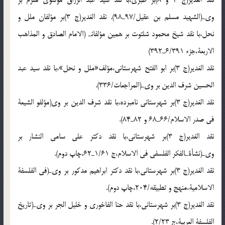
نقد الغدير(ج 2 و 8)بر طبرى،با نقد سيد عبد الرزاق موسوى مقرم بر
وىـ(الشهيد مسلم بن عقيل/97ـ98). نقد الغدير(ج 3)بر مؤلفان ملل و
نحل،با نقد شيخ محمود شلتوت بر همين مؤلفانـ (الامام الصادق و المذاهب
الاربعة،جزء 6/391ـ392)
نقد الغدير(ج 3)بر ابو الفتح شهرستانى،مؤلف«ملل و نحل»،با نقد سيد عبد
الحسين شرف الدين بر وىـ(المراجعات/336).
نقد الغدير(ج 3)بر شهرستانى نامبرده،با نقد شرف الدين بر وى(مؤلفو الشيعة
فى صدر الاسلام/66ـ68 و 82ـ84).
نقد الغدير(ج 3)بر شهرستانى،با نقد دكتر على سامى النشار بر
وىـ(نشأةـالفكر الفلسفى فى الاسلام،ج 1/61ـ62،چاپ دوم).
نقد الغدير(ج 3)بر شهرستانى،با نقد دكتر ابراهيم مدكور بر وىـ(فى الفلسفة
الاسلامية،منهج و تطبيقه/204،چاپ دوم).
نقد الغدير(ج 3)بر شهرستانى،با نقد حنا الفاخورى و خليل الجر بر وىـ(تاريخ
الفلسفة العربية،ج 2/23).