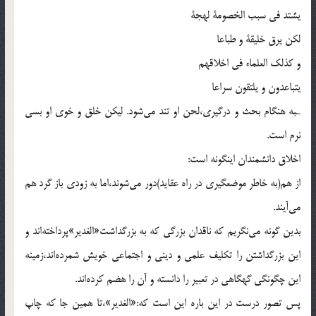
يشتد فى سبب الخصومة لهجة
لكن يرق خليقة و طباعا
و كذلك العلماء فى اخلاقهم‌
يتباعدون و يلتقون سراعا
ـبه هنگام بحث و درگيرى،لحن او تند مى‌شود. ليكن خلق و خوى او بسى
نرم است.
اخلاق دانشمندان اينگونه است:
از هم(به خاطر موضعگيرى در راه عقايد)دور مى‌شوند،اما به زودى باز گرد هم
مى‌آيند.
بدين گونه مى‌نگريم كه ناقدان بزرگى كه به بزرگداشت«الغدير»پرداخته‌اند و
اين بزرگداشتن را تكليف علمى و دينى و اجتماعى خويش شمرده‌اند،زمينه
اين چگونگى گهگاهى در تعبير را دانسته و آن را هضم كرده‌اند.
پس تصور درست در اين باره اين است كه:«الغدير»،تا همين جا كه چاپ