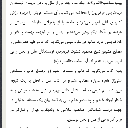
ببينيد،صاحب«الغدير»،در جلد سوم،چند تن از ملل و نحل نويسان تهمت‌زن
دروغنويس غرض‌ورز را محاكمه مى‌كند و رأى مستند خويش را درباره ارزش
كتابهاى آنان اظهار مى‌دارد،و جامعه را از پذيرفتن نظريات آنان،پيش از
عرضه بر مآخذ ديگر،پرهيز مى‌دهد،و ايشان را بر اينهمه تهمت و افترا و
خلافنويسى مورد عتاب مى‌سازد،سپس مى‌نگريم كه عالم فقيد مصر،مفتى و
مصلح مشهور،شيخ محمود شلتوت نيز،درباره نويسندگان ملل و نحل رأيى
اظهار مى‌دارد تندتر از رأى صاحب«الغدير» (8) .
بدين گونه مى‌نگريم كه عالم و مصلحى شيعى(از نجف)و عالم و مصلحى
سنى(از قاهره)،درباره مطالب مندرج در كتب ملل و نحل به يك نتيجه
مى‌رسند،عالم شيعى به قصد نشان دادن چهره راستين مذهب خويش و به
خاطر ايجاد تفاهم و وحدت،و عالم سنى به قصد بيان يك مسئله تحقيقى در
جهت درست شناساندن مذاهب اسلامى به يكديگر،و جبران و تداركى،در
برابر كار برخى از ملل و نحل نويسان.