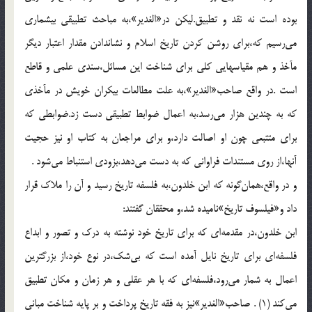
بوده است نه نقد و تطبيق.ليكن در«الغدير»،به مباحث تطبيقى بيشمارى
مى‌رسيم كه،براى روشن كردن تاريخ اسلام و نشاندادن مقدار اعتبار ديگر
مآخذ و هم مقياسهايى كلى براى شناخت اين مسائل،سندى علمى و قاطع
است .در واقع صاحب«الغدير»،به علت مطالعات بيكران خويش در مآخذى
كه به چندين هزار مى‌رسد،به اعمال ضوابط تطبيقى دست زد.ضوابطى كه
براى متتبعى چون او اصالت دارد،و براى مراجعان به كتاب او نيز حجيت
آنها،از روى مستندات فراوانى كه به دست مى‌دهد،بزودى استنباط مى‌شود .
و در واقع،همان‌گونه كه ابن خلدون،به فلسفه تاريخ رسيد و آن را ملاك قرار
داد و«فيلسوف تاريخ»ناميده شد،و محققان گفتند:
ابن خلدون،در مقدمه‌اى كه براى تاريخ خود نوشته به درك و تصور و ابداع
فلسفه‌اى براى تاريخ نايل آمده است كه بى‌شك،در نوع خود،از بزرگترين
اعمال به شمار مى‌رود،فلسفه‌اى كه با هر عقلى و هر زمان و مكان تطبيق
مى‌كند (1) . صاحب«الغدير»نيز به فقه تاريخ پرداخت و بر پايه شناخت مبانى