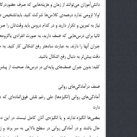
دانش‌آموزان مي‌توانند از زمان و هزينه‌هايي كه صرف حضوردركل
اولا لزومي ندارد درهمه‌ي كلاس‌ها شركت كنيد. بايدتشخيص د
نياز به تمرين و تكرار داريد و در كدام دروس بايد وقت‌تان را ص
جبران آنها را دارند. به عبارت سادهتر رفع اشكالي كار كنيد. ب
دقت بيش‌تر به دنبال رفع اشكال باشيد.
كليد: بدون جبران ضعف‌هاي پايه‌اي در درس‌ها، صحبت از پيشر
ضعف درآمادگي‌هاي رواني
آمادگي‌هاي رواني (انگيزه‌ها) علي رغم نقش فوق‌العاده‌اي كه دا
دارد:
بعضي‌ها انگيزه ندارند و يا انگيزه‌ي آنان كامل نيست. در اين 
حال باشند و در آمادگي رواني در سطح بالايي به سر برند و 