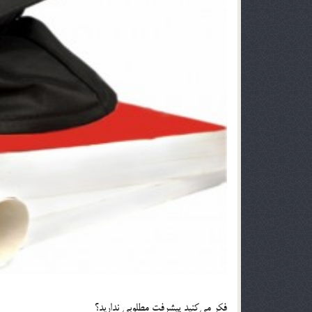
فكر مي‌كنيد پيشرفت مطلوبي نداريد؟