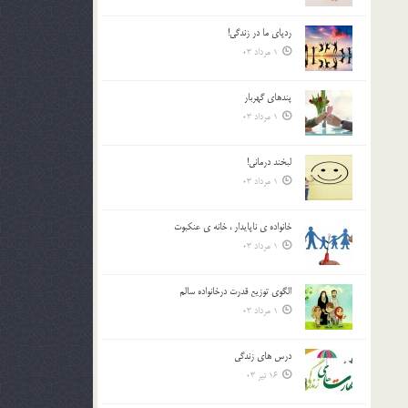
ردپاى ما در زندگى!
1 مرداد 03
پندهاي گهربار
1 مرداد 03
لبخند درمانى!
1 مرداد 03
خانواده ي ناپايدار ، خانه ي عنکبوت
1 مرداد 03
الگوي توزيع قدرت درخانواده سالم
1 مرداد 03
درس هاي زندگي
16 تیر 03