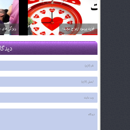
آیا شما پیر شده اید؟
قرباني بي گناه
29 اسفند 03
29 اسفند 03
دیدگا