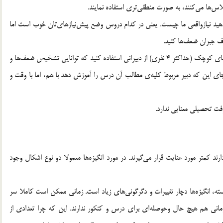
اس‌ها مي‌كنند، به صورت منطقي‌تري استفاده نمايند.
هيد نيازواقعي ما چيست. يعني در كدام دروس وضع پيش‌نيازهاي‌تان خوب است اما
رف جبران ضعف‌ها كنيد.
ثانيا براي درس‌هايي كه ضعف داريد، به صورت انفرادي ياگروه‌هاي كوچك (حداكثر 4 نفري) از دبيراني استفاده كنيد كه توانايي تشخيص ضعف‌ها و
ه جاي اين كه دبير مربوط كليه‌ي مطالب آن درس را آموزش دهد با هم، اما با وقت و
فت تحصيلي معنايي ندارد.
رند كمتر مورد عنايت قرار مي‌گيرند. در مورد انگيزه‌ها معمولا دو نوع اشكال وجود
دسته، انگيزه‌ها دچار تغييرات و دگرگوني‌هاي زياد است. زماني ممكن است كاملا سر
زماني هم هيچ حال وحوصله‌اي براي درس و كنكور ندارند. اين كه چرا تعدادي از