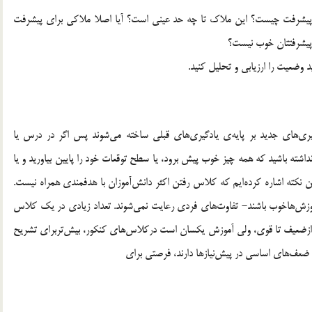
اي پيشرفت چيست؟ اين ملاك تا چه حد عيني است؟ آيا اصلا ملاكي براي پيشرفت
ه پيشرفتتان خوب نيست؟
 وضعيت را ارزيابي و تحليل كنيد.
ري‌هاي جديد بر پايه‌ي يادگيري‌هاي قبلي ساخته مي‌شوند پس اگر در درس يا
داشته باشيد كه همه چيز خوب پيش برود، يا سطح توقعات خود را پايين بياوريد و يا
ين نكته اشاره كرده‌ايم كه كلاس رفتن اكثر دانش‌آموزان با هدفمندي همراه نيست.
ش‌هاخوب باشند- تفاوت‌هاي فردي رعايت نمي‌شوند. تعداد زيادي در يك كلاس
 ازضعيف تا قوي، ولي آموزش يكسان است دركلاس‌هاي كنكور، بيش‌تربراي تشريح
ضعف‌هاي اساسي در پيش‌نيازها دارند، فرصتي براي