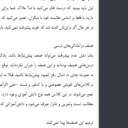
اول بايد ببينيد كه درست فكر مي‌كنيد يا نه؟ ملاك شما بر
داريد يا فقط بر اساس مقايسه خود با ديگران، تصور مي‌كنيد ك
در هر حال اگر براي‌تان ثابت شد كه خوب پيشرفت نمي‌كنيد، بايد
ضعف درآمادگي‌هاي درسي
يك دليل عدم پيشرفت مي‌تواند ضعف پيش‌نيازها باشد. يادگي
درس‌هايي ضعيف بوده‌ايد و اين ضعف را جبران نكرده‌ايد، توقع ن
به صورت جدي به دنبال رفع كمبود پيش‌نيازها باشيد. فبلا به ا
دركلاس‌هاي تقويتي خصوصي و يا كنكور و تست -حتي اگرآموز
جمع مي‌شوند. در اين كلاس همه نوع دانش آموزي وجود دارد،
مطالب، تست وتمرين و تكرار صرف مي‌شود و دانش‌آموزاني كه 
ترميم اين ضعف‌ها پيدا نمي‌كنند.