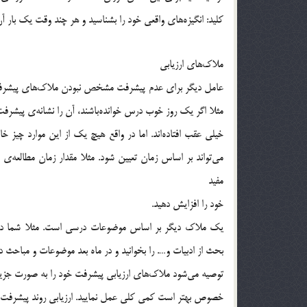
كليد: انگيزه‌هاي واقعي خود را بشناسيد و هر چند وقت يك بار آن
ملاك‌هاي ارزيابي
عامل ديگر براي عدم پيشرفت مشخص نبودن ملاك‌هاي پيشرفت 
مثلا اگر يك روز خوب درس خوانده‌باشند، آن را نشانه‌ي پيشرفت 
خيلي عقب افتاده‌اند. اما در واقع هيچ يك از اين موارد چي
مي‌تواند بر اساس زمان تعيين شود. مثلا مقدار زمان مطالعه‌
مفيد
خود را افزايش دهيد.
بحث از ادبيات و…. را بخوانيد و در ماه بعد موضوعات و مباحث دي
توصيه مي‌شود ملاك‌هاي ارزيابي پيشرفت خود را به صورت جزيي 
خصوص بهتر است كمي كلي عمل نماييد. ارزيابي روند پيشرفت د