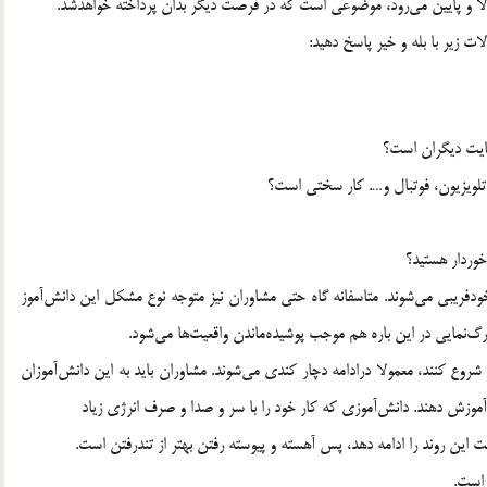
 بالا و پايين مي‌رود، موضوعي است كه در فرصت ديگر بدان پرداخته خواهدشد.
ات زير با بله و خير پاسخ دهيد:
ايت ديگران است؟
تلويزيون، فوتبال و…. كار سختي است؟
خوردار هستيد؟
خودفريبي مي‌شوند. متاسفانه گاه حتي مشاوران نيز متوجه نوع مشكل اين دانش‌آموز
گ‌نمايي در اين باره هم موجب پوشيده‌ماندن واقعيت‌ها مي‌شود.
روع كنند، معمولا درادامه دچار كندي مي‌شوند. مشاوران بايد به اين دانش‌آموزان
را آموزش دهند. دانش‌آموزي كه كار خود را با سر و صدا و صرف انرژي زياد
ست اين روند را ادامه دهد، پس آهسته و پيوسته رفتن بهتر از تندرفتن است.
 است.