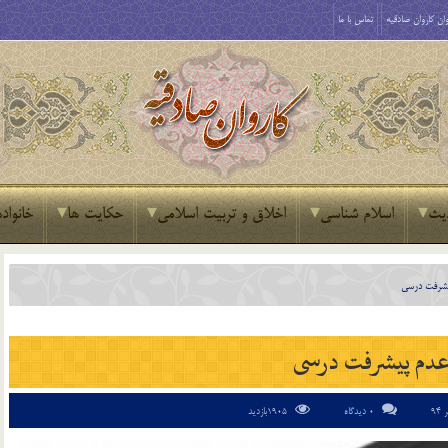
ان کاروان صادقیه
تماس با ما
یث
اسلام شناسی
اخلاق و تربیت اسلامی
حکایت ها
خانواده
يشرفت درسی
عدم پيشرفت درسی
0 دیدگاه
1905بازدید