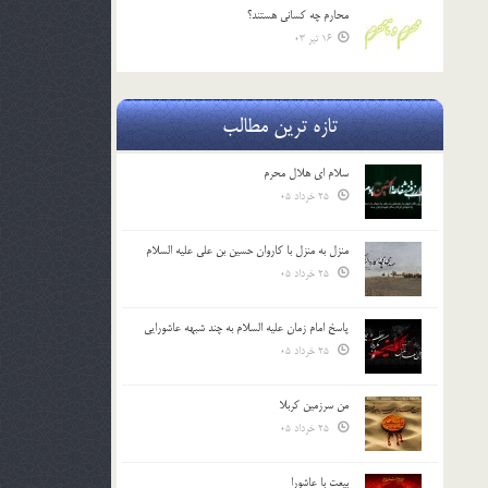
محارم چه کساني هستند؟
16 تیر 03
تازه ترین مطالب
سلام ای هلال محرم
25 خرداد 05
منزل به منزل با کاروان حسین بن علی علیه السلام
25 خرداد 05
پاسخ امام زمان علیه السلام به چند شبهه عاشورایی
25 خرداد 05
من سرزمین کربلا
25 خرداد 05
بیعت با عاشورا