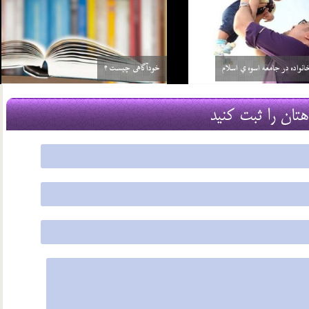
بلوغ در دختران
29 اسفند 03
هتان را ثبت کنید