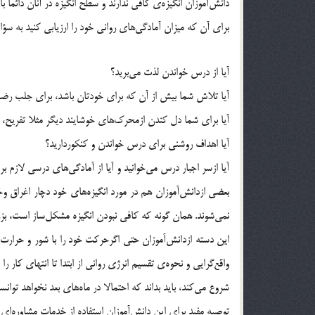
دانش‌آموزان انگيزه‌ي كافي ندارند و سطح انگيزه در آنان دائما
براي آن كه ميزان آمادگي‌هاي رواني خود را ارزيابي كنيد به سؤال
آيا از درس خواندن لذت مي‌بريد؟
آيا تلاش شما بيش از آن كه براي خودتان باشد، براي جلب رض
آيا براي شما دل كندن ازمحرك‌هاي خوشايند ديگر مثلا تفريح، 
آيا اهداف روشني براي درس خواندن و كنكورداريد؟
آيا ازسر اجبار درس مي‌خوانيد و آيا از آمادگي‌هاي درسي لازم بر
بعضي ازدانش‌آموزان هم در مورد انگيزه‌هاي خود دچار اغراق و
نمي‌شوند. همان گونه كه كافي نبودن انگيزه مشكل‌ساز است، بزر
اين دسته ازدانش‌آموزان حتي اگرحركت خود را با شور و حرارت ش
واقع‌گرايي و نحوه‌ي تقسيم انرژي رواني از ابتدا تا انتهاي كار 
شروع مي‌كند، بايد بداند كه احتمالا در ماه‌هاي بعد نخواهد توان
توصيه مفيد براي اين دانش‌آموزان استفاده از خدمات مشاوره‌اي