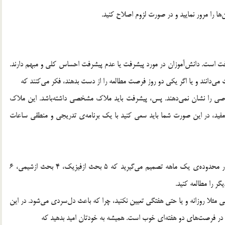
‌ها را مرور نماييد و در صورت لزوم اصلاح كنيد.
است. دانش‌آموزان در مورد پيشرفت يا عدم پيشرفت احساس كلي و مبهم دارند.
مي‌دانند و يا اگر يكي دو روز فرصت مطالعه را از دست بدهند، فكر مي‌كنند كه
ز خاصي را نشان نمي‌دهند. پس، پيشرفت بايد ملاك مشخصي داشته‌باشد. اين ملاك
ي مفيد، در اين صورت شما بايد سعي كنيد با يك برنامه‌ي تدريجي و منطقي ساعات
يك ملاك ديگر بر اساس موضوعات درسي است. مثلا شما در محدوده‌ي يك ماهه تصميم مي‌گيريد كه 5 بحث ازفيزيك، 4 بحث ازشيمي، 6
گر را مطالعه كنيد.
مثلا روزانه و يا حتي هفتگي تعيين نكنيد، چرا كه باعث دل‌سردي مي‌شود. در اين
ر فرصت‌هاي دو هفته‌اي خوب است. هميشه به خودتان اميد بدهيد كه