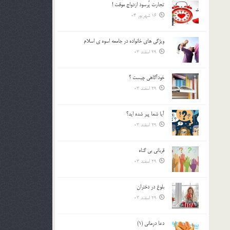
تجارت پُرسود ازدواج موقت !
بالا
16 شهریور 04
و
پایین
استفاده
ويژگي هاي خانواده در جامعه اسوه ي اسلام
کنید.
29 اسفند 03
خودآگاهى چيست ؟
29 اسفند 03
آیا شما پیر شده اید؟
29 اسفند 03
قرباني بي گناه
29 اسفند 03
بلوغ در دختران
29 اسفند 03
دعا درمانی (1)