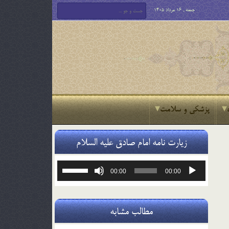
جمعه , 16 مرداد 1405
پزشکی و سلامت
زیارت نامه امام صادق علیه السلام
پخش‌کننده
برای
00:00
00:00
صوت
افزایش
یا
کاهش
صدا
مطالب مشابه
از
کلیدهای