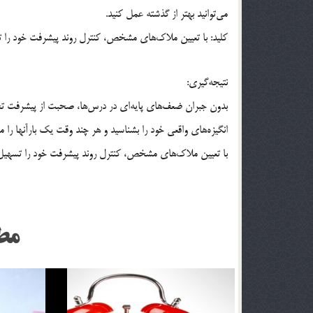
مي‌توانيد بهتر از گذشته عمل كنيد.
كليد: با تعيين ملاك‌هاي مشخص، كنترل روند پيشرفت خود را 
نتيجه‌گيري:
بدون جبران ضعف‌هاي پايه‌اي در درس‌ها، صحبت از پيشرفت تح
انگيزه‌هاي واقعي خود را بشناسيد و هر چند وقت يك بارآنها را م
با تعيين ملاك‌هاي مشخص، كنترل روند پيشرفت خود را تسهيل 
مط