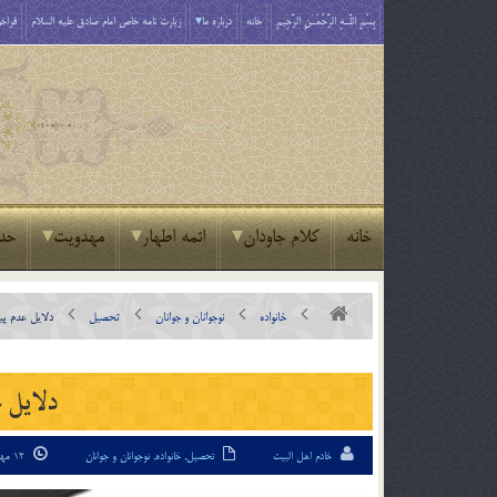
بِسْمِ اللَّـهِ الرَّحْمَـٰنِ الرَّحِيمِ
خانه
درباره ما
زیارت نامه خاص امام صادق علیه السلام
فراخو
خانه
کلام جاودان
ائمه اطهار
مهدویت
حد
خانواده
نوجوانان و جوانان
تحصیل
دلايل عدم پ
دلايل 
خادم اهل البیت
تحصیل
,
خانواده
,
نوجوانان و جوانان
12 مهر 94