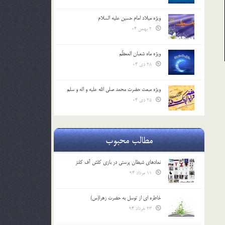
ویژه میلاد امام حسین علیه السلام
2 بهمن 04
ویژه ماه شعبان المعظّم
28 دی 04
ویژه مبعث حضرت محمد صلی الله علیه و اله و سلم
25 دی 04
مطالب محبوب
نمادهای شیطان پرستی در بازی کلش آف کلنز
11 مرداد 94
خاطره ای از توسل به حضرت زهرا(س)
23 خرداد 94