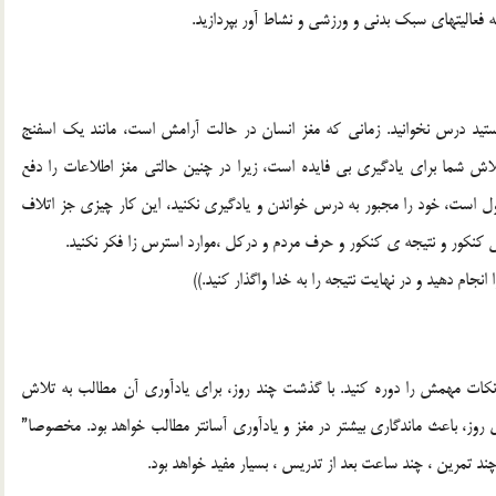
ه فعاليتهاي سبك بدني و ورزشي و نشاط آور بپردازيد.
يد درس نخوانيد. زماني كه مغز انسان در حالت آرامش است، مانند يك اسفنج
ش شما براي يادگيري بي فايده است، زيرا در چنين حالتي مغز اطلاعات را دفع
ل است، خود را مجبور به درس خواندن و يادگيري نكنيد، اين كار چيزي جز اتلاف
نكور و نتيجه ي كنكور و حرف مردم و دركل ،موارد استرس زا فكر نكنيد.
ام دهيد و در نهايت نتيجه را به خدا واگذار كنيد.))
نكات مهمش را دوره كنيد. با گذشت چند روز، براي يادآوري آن مطالب به تلاش
 روز، باعث ماندگاري بيشتر در مغز و يادآوري آسانتر مطالب خواهد بود. مخصوصا”
تمرين ، چند ساعت بعد از تدريس ، بسيار مفيد خواهد بود.