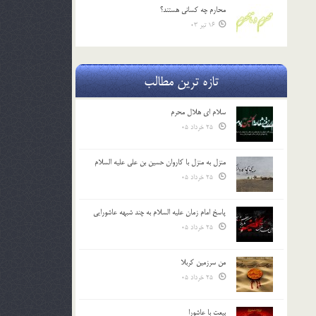
محارم چه کساني هستند؟
16 تیر 03
تازه ترین مطالب
سلام ای هلال محرم
25 خرداد 05
منزل به منزل با کاروان حسین بن علی علیه السلام
25 خرداد 05
پاسخ امام زمان علیه السلام به چند شبهه عاشورایی
25 خرداد 05
من سرزمین کربلا
25 خرداد 05
بیعت با عاشورا