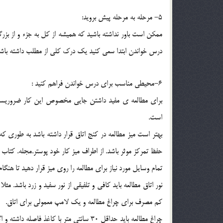
5- مرحله به مرحله پيش برويد:
ممكن است باور نداشته باشيد كه هميشه از كل به جزء و از ب
درس خواندن ابتدا سعي كنيد يك درك كلي از مطلب داشته باشي
6-محيطي مناسب براي درس خواندن فراهم كنيد :
براي مطالعه ي مفيد داشتن جايي مخصوص اين كار ضروريست.
است.
بهتر است ميز مطالعه در كنج اتاق قرار داشته باشد به طوري كه 
حفظ تمركز موثر باشد. از اطراف ميز كار خود پوستر.مجله. كتاب
تمام وسايل مورد نياز براي مطالعه را روي ميز قرار دهيد تا هنگام
نور اتاق مطالعه بايد كافي و تلفيقي از نور سفيد و زرد باشد.
كم مصرف براي چراغ مطالعه و يك لامپ معمولي براي اتاق.
چراغ مطالعه بايد حداقل 30 سانتي متر با