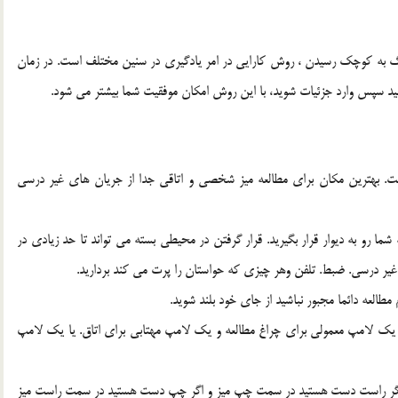
زرگ به كوچك رسيدن ، روش كارايي در امر يادگيري در سنين مختلف است. در زمان
د سپس وارد جزئيات شويد، با اين روش امكان موفقيت شما بيشتر مي شود.
 بهترين مكان براي مطالعه ميز شخصي و اتاقي جدا از جريان هاي غير درسي
شما رو به ديوار قرار بگيريد. قرار گرفتن در محيطي بسته مي تواند تا حد زيادي در
 غير درسي. ضبط. تلفن وهر چيزي كه حواستان را پرت مي كند برداريد.
 مطالعه دائما مجبور نباشيد از جاي خود بلند شويد.
 مثلا يك لامپ معمولي براي چراغ مطالعه و يك لامپ مهتابي براي اتاق. يا يك لامپ
 كاغذ فاصله داشته و اگر راست دست هستيد در سمت چپ ميز و اگر چپ دست هستيد در سمت راست ميز