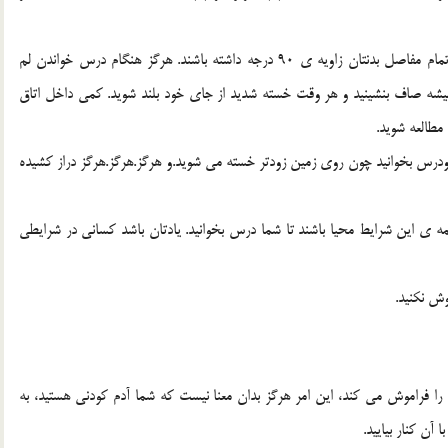
مطالعه مقدس استپس هميشه درست پشت ميز بنشينيد يعني تمام مفاصل بدنتان زاويه ي 90 درجه داشته باشند. هرگز هنگام درس خواندن لم
وهميشه صاف بنشينيد و هر وقت خسته شديد از جاي خود بلند شويد. كمي داخل اتاق
طالعه شويد.
رس بخوانيد چون روي زمين زودتر خسته مي شويد.و هرگز.هرگز.هرگز دراز كشيده
 همه ي اين شرايط محيا باشند تا شما درس بخوانيد. يادتان باشد كساني در شرايطي
ش نكنيد.
ا فراموش مي كند، اين امر هرگز بدان معنا نيست كه شما آدم كودني هستيد، به
آن كنار بياييد.