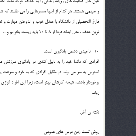
عين حال فعاليت هاي روزانه زندگي را به اهداف كوتاه مدت ا
و مبهمي هستند. هر كدام از اينها مسيرهايي را مي طلبند كه شم
فارغ التحصيلي از دانشگاه با معدل خوب و اندوختن مهارت و ت
ترين هدف ، مثل اينكه فردا از 8 تا 10 بايد زيست بخوانم و….
10- نااميدي دشمن يادگيري است:
افرادي كه دائما خود را به دليل كندي در يادگيري سرزنش مي
استرس به سر مي برند. در مقابل افرادي كه به خود و سرعت يا
برخوردار باشند، نتيجه كارشان بهتر است، زيرا اين افراد ان
روند.
نكته ي آخر:
روش تست زدن درس هاي عمومي