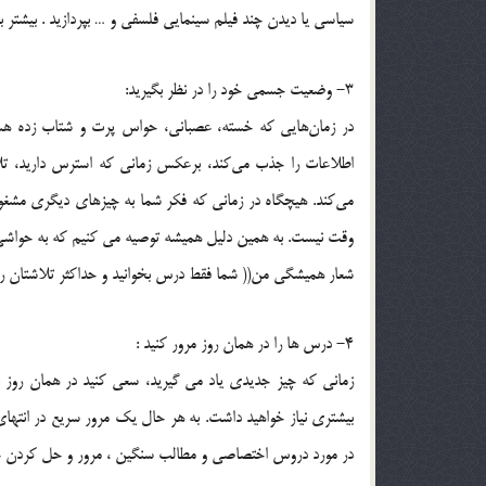
سياسي يا ديدن چند فيلم سينمايي فلسفي و … بپردازيد . بيشتر ب
3- وضعيت جسمي خود را در نظر بگيريد:
در زمان‌هايي كه خسته، عصباني، حواس پرت و شتاب زده هست
اطلاعات را جذب مي‌كند، برعكس زماني كه استرس داريد، تلا
مي‌كند. هيچگاه در زماني كه فكر شما به چيزهاي ديگري مشغو
وقت نيست. به همين دليل هميشه توصيه مي كنيم كه به حواشي ك
شعار هميشگي من(( شما فقط درس بخوانيد و حداكثر تلاشتان را انج
4- درس ها را در همان روز مرور كنيد :
زماني كه چيز جديدي ياد مي گيريد، سعي كنيد در همان روز 
بيشتري نياز خواهيد داشت. به هر حال يك مرور سريع در انتهاي
در مورد دروس اختصاصي و مطالب سنگين ، مرور و حل كردن چند 