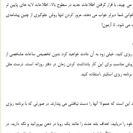
مي چيند، با قرار گرفتن اطلاعات جديد در سطوح بالا، اطلاعات لايه هاي پايين تر
راخواني شما ديرتر جواب مي دهند، مرور كردن تنها روش جلوگيري از چنين پيشامدي
مي شود، تا آزمون!
ه ريزي كنيد، خيلي زود به آن عادت خواهيد كرد. بدون تخصيص ساعات مشخصي از
ش مناسب براي اين كار يادداشت كردن زمان در دفتر روزانه است، درست مثل
رنامه ريزي اسكينر ،استفاده كنيد.
اين است كه معمولا آنها را دست نيافتني مي پندارند. در صورتي كه با برنامه ريزي
ا دريابيد، اهداف بلند مدت را مانند يك رويا در ذهن بپرورانيد و نگه داريد، در