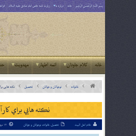
بِسْمِ اللَّـهِ الرَّحْمَـٰنِ الرَّحِيمِ
خانه
درباره ما
زیارت نامه خاص امام صادق علیه السلام
فراخو
خانه
کلام جاودان
ائمه اطهار
مهدویت
حد
خانواده
نوجوانان و جوانان
تحصیل
نكته ها‌یي ب
نكته ها‌یي براي كار
خادم اهل البیت
تحصیل
,
خانواده
,
نوجوانان و جوانان
12 مهر 94