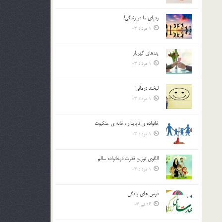
ردپاى ما در زندگى!
1 مرداد 03
پندهاي گهربار
1 مرداد 03
لبخند درمانى!
1 مرداد 03
خانواده ي ناپايدار ، خانه ي عنکبوت
1 مرداد 03
الگوي توزيع قدرت درخانواده سالم
1 مرداد 03
درس هاي زندگي
16 تیر 03