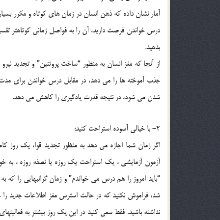
آمار نشان داده كه ذهن انسان در زمان هاي كوتاه و مكرر بسيار
درس خواندن فرصت داريد، آن را به فواصل زماني كوتاهتر تقس
بدهيد.
از آنجا كه مغز انسان به منظور “ساخت پروتئين” و تجديد نيرو
جذب آموخته ها را مي دهد، در مقابل درس خواندن براي مدت 
شدن مي شود، در نتيجه قدرت يادگيري را كاهش مي دهد.
2- با خيالي آسوده استراحت كنيد:
اگر زمان شما اجازه مي دهد به منظور تجديد قوا، يك روز كام
آزمون آزمايشي ، يك استراحت يك روزه يا نصفه روزه ، به خود
“بايد امروز را هم درس مي خواندم” و زمان گرانبهايي را كه ب
شد، فراموش نكنيد كه در حالت استرس مغز اطلاعات جديد را 
نداشته باشيد. فقط سعي كنيد در اين يك روز بيشتر به فعاليته