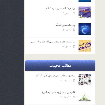
ویژه میلاد امام حسین علیه السلام
2 بهمن 04
ویژه ماه شعبان المعظّم
28 دی 04
ویژه مبعث حضرت محمد صلی الله علیه و اله و سلم
25 دی 04
مطالب محبوب
نمادهای شیطان پرستی در بازی کلش آف کلنز
11 مرداد 94
خاطره ای از توسل به حضرت زهرا(س)
23 خرداد 94