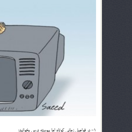
1- در فواصل زماني كوتاه اما پيوسته درس بخوانيد: