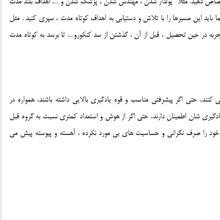
ختصاص دهيد. مثلا” پولدار شدن ، مهندس شدن ، پزشك شدن و …. اهداف بلند مدت
ا بايد اين مسيرها را با تلاش و دستيابي به اهداف كوتاه مدت ، سپري كنيد . مثل
جربه در حين تحصيل ، قبل از آن ، گذشتن از سد كنكورو…. تا برسد به كوتاه مدت
 كنند، حتي اگر پيشرفتي مناسب و قوه يادگيري بالايي داشته باشند، همواره در
دگيري شان اطمينان دارند، حتي اگر از هوش و استعداد كمتري نسبت به گروه قبل
رژي خود را صرف نگراني و حساسيت هاي بي مورد نكرده ، آهسته و پيوسته پيش مي