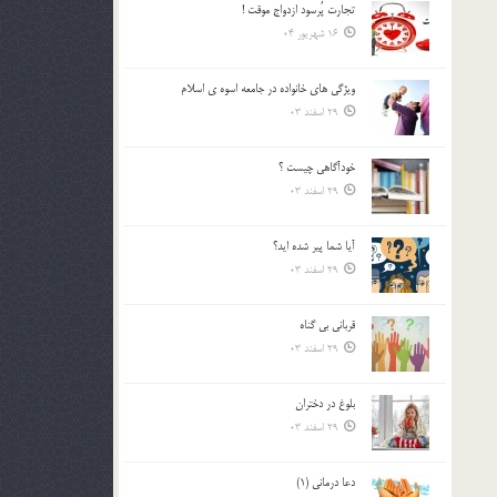
تجارت پُرسود ازدواج موقت !
بالا
16 شهریور 04
و
پایین
استفاده
ويژگي هاي خانواده در جامعه اسوه ي اسلام
کنید.
29 اسفند 03
خودآگاهى چيست ؟
29 اسفند 03
آیا شما پیر شده اید؟
29 اسفند 03
قرباني بي گناه
29 اسفند 03
بلوغ در دختران
29 اسفند 03
دعا درمانی (1)