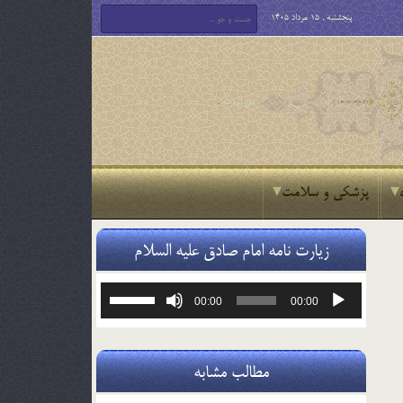
پنجشنبه , 15 مرداد 1405
پزشکی و سلامت
زیارت نامه امام صادق علیه السلام
پخش‌کننده
برای
00:00
00:00
صوت
افزایش
یا
کاهش
صدا
مطالب مشابه
از
کلیدهای