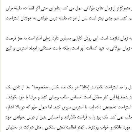
 متمركزتر از زمان هاي طولاني عمل مي كند. بنابراين حتي اگر فقط ده دقيقه براي
يم كنيد. هم چنين بهتر است پس از هر ده دقيقه درس خواندن به خودتان استراحت
 به زمان نيازمند است، اين روش كارايي بسياري دارد. زمان استراحت به مغز فرصت
زمان طولاني نه تنها كسالت آور است، بلكه باعث خستگي، ايجاد استرس و گيج
ل را به استراحت بگذرانيد. (مثلا” هر يك ماه يكبار ، مخصوصا” بعد از دادن يك
 بدهيد.)با اين كار ممكن است احساس عذاب وجدان كنيد و مرتبا با خود بگوئيد :
ه استراحت تخصيص داده ايد، با استرس سپري كنيد. اما همان طور كه در بالا اشاره
جذب نمي كند. يك روز را به فراغت بگذرانيد و احساس بدي از درس نخواندن خود
اي مورد علاقه و خواب بپردازيد . كمتر فعاليت ذهني سنگين ، مثل شركت در بحثهاي