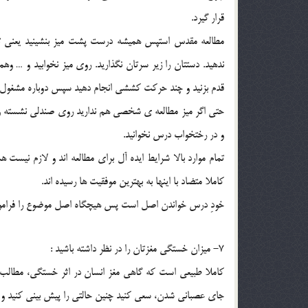
قرار گيرد.
ندهيد. دستتان را زير سرتان نگذاريد. روي ميز نخوابيد و … 
قدم بزنيد و چند حركت كششي انجام دهيد سپس دوباره مشغول م
حتي اگر ميز مطالعه ي شخصي هم نداريد روي صندلي نشسته ود
و در رختخواب درس نخوانيد.
تمام موارد بالا شرايط ايده آل براي مطالعه اند و لازم نيست
كاملا متضاد با اينها به بهترين موفقيت ها رسيده اند.
خودِ درس خواندن اصل است پس هيچگاه اصل موضوع را فرامو
7- ميزان خستگي مغزتان را در نظر داشته باشيد :
كاملا طبيعي است كه گاهي مغز انسان در اثر خستگي، مطالب ر
جاي عصباني شدن، سعي كنيد چنين حالتي را پيش بيني كنيد و با 