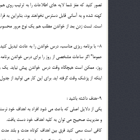
تصور كنيد كه مغز شما لايه هاي اطلاعات را به ترتيب روي هم 
كهنه شده و به آساني قابل دسترس نخواهند بود، بنابراين به ف
است. تست زدن بعد از خواندن مطلب هم يك نوع مرور محسوب 
8- با برنامه ريزي مناسب، درس خواندن را به عادت تبديل كنيد:
عموما” اگر ساعات مشخصي از روز را براي درس خواندن برنام
روز، ممكن است هيچگاه وقت درس خواندن پيش نيايد. يك رو
اينكه از پزشك وقت گرفته ايد. براي اين كار مي توانيد از جدول ب
9-هدف داشته باشيد :
يكي از دلايل اصلي كه باعث مي شود افراد به اهداف خود نرسند 
و مديريت صحييح مي توان به كليه اهداف خود دست يافت.
كافي است سعي كنيد فرق بين اهداف كوتاه مدت و بلند مدت خود ر