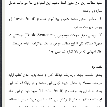
مفيد مطالعه اين نوع متون آشنا باشيد. اين استراتژي ها مي‌توانند شامل
موارد زير باشند:
۱- خواندن بخش مقدمه كتاب و پيدا كردن نقطه تز (Thesis Point) و
بررسي فهرست مطالب
۲- بررسي دقيق جملات موضوعي (Topic Sentences). جملاتي كه
معمولا ديدگاه كلي از نوع مطالب موجود در يك پاراگراف را ارایه مي‌دهند.
حالا اينهايي كه در بالا اشاره شد يعني چه؟
نقطه تز:
بخش مقدمه، جهت ارایه يك ديدگاه كلي از علت پديد آمدن كتاب ارایه
مي‌دهد. معمولا به عنوان نتيجه گيري اين مقدمه و در پاراگرف آخر اين
بخش نقطه اي به نام نقطه تز (Thesis Ponit) وجود دارد. در اين نقطه
نويسنده مستقيما هدفش از نوشتن اين كتاب را بيان مي‌كند، پس با مطالعه