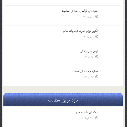
خانواده ي ناپايدار ، خانه ي عنکبوت
1 مرداد 03
الگوي توزيع قدرت درخانواده سالم
1 مرداد 03
درس هاي زندگي
16 تیر 03
محارم چه کساني هستند؟
16 تیر 03
تازه ترین مطالب
سلام ای هلال محرم
25 خرداد 05