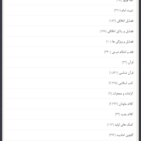
عید نوروز
(45)
غیبت امام
(291)
فضایل اخلاقی
(183)
فضایل و رذایل اخلاقی
(168)
فضایل و ویژگی ها
(10)
فقه و احکام شرعی
(340)
قرآن
(23)
قرآن شناسی
(1,861)
کتب اسلامی
(2,295)
کرامات و معجزات
(9)
کلام جاودان
(2,293)
کلام جدید
(34)
کمک های اولیه
(116)
گلچین احادیث
(372)