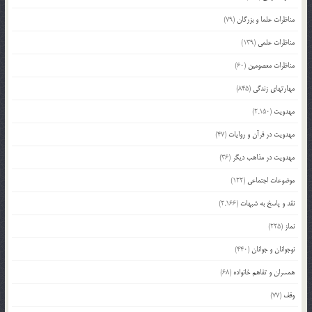
مناظرات علما و بزرگان
(79)
مناظرات علمی
(139)
مناظرات معصومین
(60)
مهارتهای زندگی
(845)
مهدویت
(2,150)
مهدویت در قرآن و روایات
(47)
مهدویت در مذاهب دیگر
(36)
موضوعات اجتماعی
(122)
نقد و پاسخ به شبهات
(2,166)
نماز
(225)
نوجوانان و جوانان
(440)
همسران و تفاهم خانواده
(68)
وقف
(77)