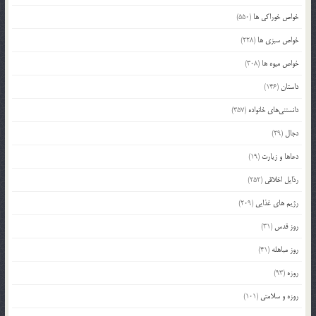
خواص خوراکی ها
(550)
خواص سبزی ها
(228)
خواص میوه ها
(308)
داستان
(146)
دانستنی‌های خانواده
(357)
دجال
(29)
دعاها و زیارت
(19)
رذایل اخلاقی
(252)
رژیم های غذایی
(209)
روز قدس
(31)
روز مباهله
(41)
روزه
(93)
روزه و سلامتی
(101)