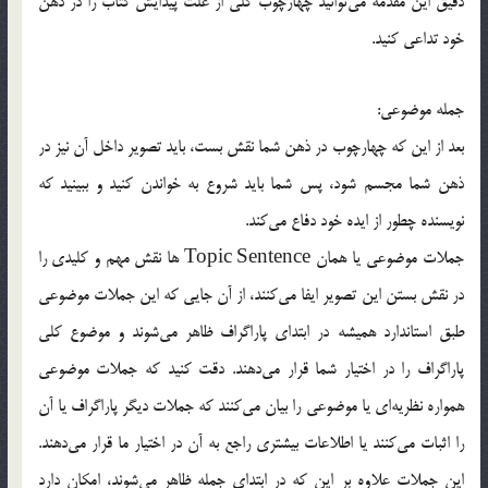
دقيق اين مقدمه مي‌توانيد چهارچوب كلي از علت پيدايش كتاب را در ذهن
خود تداعي كنيد.
جمله موضوعي:
بعد از اين كه چهارچوب در ذهن شما نقش بست، بايد تصوير داخل آن نيز در
ذهن شما مجسم شود، پس شما بايد شروع به خواندن كنيد و ببينيد كه
نويسنده چطور از ايده خود دفاع مي‌كند.
جملات موضوعي يا همان Topic Sentence ها نقش مهم و كليدي را
در نقش بستن اين تصوير ايفا مي‌كنند، از آن جايي كه اين جملات موضوعي
طبق استاندارد هميشه در ابتداي پاراگراف ظاهر مي‌شوند و موضوع كلي
پاراگراف را در اختيار شما قرار مي‌دهند. دقت كنيد كه جملات موضوعي
همواره نظريه‌اي يا موضوعي را بيان مي‌كنند كه جملات ديگر پاراگراف يا آن
را اثبات مي‌كنند يا اطلاعات بيشتري راجع به آن در اختيار ما قرار مي‌دهند.
اين جملات علاوه بر اين كه در ابتداي جمله ظاهر مي‌شوند، امكان دارد