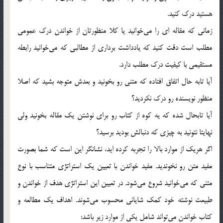
هستيد درك كنيد.
زماني كه مقاله اي را مي‌خوانيد يا كلا منظورتان از خواندن درك عمومي
مطلب است دقت كنيد كه يادداشت برداري از مطالبي كه مي‌خوانيد رابطه
مستقيمي با كيفيت درك مطلب دارد.
آيا تابه حال اتفاق افتاده كه متني رو بخونيد و بعدش متوجه بشيد كه اصلا
منظور نويسنده رو درك نكرديد؟
آيا تابحال شده كه يه كوه از كتاب رو براي نوشتن يك مقاله بخونيد ولي
نهايتا نتونيد به چيزي كه دنبالش بوديد برسيد؟
اگر هريك از موارد بالا را تجربه كرده ايد، نشانگر اين است كه شما بصورت
مفيد متن رو نخونديد. مفيد خواندن با تعيين يك استراتژي متناسب با نوع
متني كه مي‌خوانيد شروع مي‌شود. در تعيين اين استراتژي هدف از خواندن و
طبيعت نوشته خود كمك شاياني محسوب مي‌شوند. اهداف يك مطالعه و
كتاب خواندن مي‌تواند شامل يكي از موارد زير باشد: