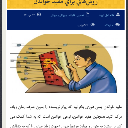
روش‌هايي براي مفيد خواندن
خادم اهل البیت
تحصیل
,
خانواده
,
نوجوانان و جوانان
12 مهر 94
0 دیدگاه
1966بازدید
مفيد خواندن يعني طوري بخوانيد كه پيام نويسنده را بدون صرف زمان زياد،
درك كنيد. همچنين مفيد خواندن، نوعي خواندن است كه به شما كمك مي
كند با استناد به متون و موارد مرتبط بدون زحمت زياد چيزي را كه به دنبالش