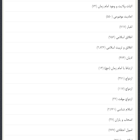
اثبات ولایت و وجود امام زمان
(73)
احادیث موضوعی
(550)
اخبار
(717)
اخلاق اسلامی
(956)
اخلاق و تربیت اسلامی
(2,836)
ادیان
(474)
ارتباط با امام زمان (عج)
(14)
ازدواج
(371)
ازدواج
(117)
ازدواج موقت
(32)
اسلام شناسی
(2,661)
اصحاب و یاران
(37)
اصول اعتقادی
(777)