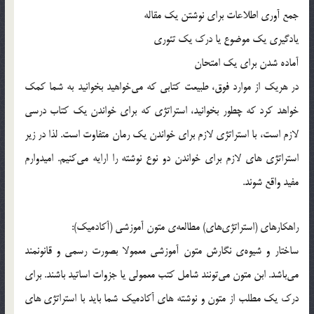
جمع آوري اطلاعات براي نوشتن يك مقاله
يادگيري يك موضوع يا درك يك تئوري
آماده شدن براي يك امتحان
در هريك از موارد فوق، طبيعت كتابي كه مي‌خواهيد بخوانيد به شما كمك
خواهد كرد كه چطور بخوانيد، استراتژي كه براي خواندن يك كتاب درسي
لازم است، با استراتژي لازم براي خواندن يك رمان متفاوت است. لذا در زير
استراتژي هاي لازم براي خواندن دو نوع نوشته را ارایه مي‌كنيم. اميدوارم
مفيد واقع شوند.
راهكارهاي (استراتژي‌هاي) مطالعه‌ي متون آموزشي (آكادميك):
ساختار و شيوه‌ي نگارش متون آموزشي معمولا بصورت رسمي و قانونمند
مي‌باشد. ابن متون مي‌تونند شامل كتب معمولي يا جزوات اساتيد باشند. براي
درك يك مطلب از متون و نوشته هاي آكادميك شما بايد با استراتژي هاي