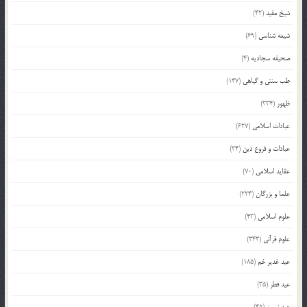
شیخ مفید
(42)
شیعه شناسی
(69)
صحیفه سجادیه
(4)
طب سنتی و گیاهی
(147)
ظهور
(334)
عبادات اسلامی
(627)
عبادات و فروع دین
(34)
عقاید اسلامی
(70)
علما و بزرگان
(224)
علوم اسلامی
(43)
علوم قرآنی
(343)
عید غدیر خم
(185)
عید فطر
(35)