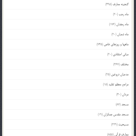
گنجینه معارف
(495)
ماه رجب
(20)
ماه رمضان
(176)
ماه شعبان
(20)
ماهها و روزهای خاص
(745)
مبانی اعتقادی
(20)
مختلف
(367)
مدعیان دروغین
(25)
مراجع معظم تقلید
(15)
مردان
(40)
مسجد
(87)
مسجد مقدس جمکران
(19)
مسیحیت
(229)
معارف قرآنی
(855)