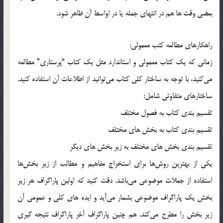
بعضي وقت ها هم در انتهاي جمله يا در اواسط آن ظاهر شود.
راهكارهاي مطالعه كتب معمولي:
زماني كه يك كتاب معمولي و استاندارد مثل يك كتاب “پرستاري” مطالعه
مي‌كنيد، با توجه به ساختار كلي كتاب مي‌توانيد از اطلاعات آن استفاده كنيد.
ساختارهاي متفاوتي شامل:
تقسيم بندي كتاب به فصول مختلف
تقسيم بندي كتاب به بخش هاي مختلف
تقسيم بندي بخش هاي مختلف به زير بخش هاي ديگر
يكي از بهترين روش‌ها براي استخراج مفاهيم و مطالب از زير بخش‌ها
استفاده از جملات موضوعي مي‌باشد. دقت كنيد كه اولين پاراگراف هر زير
بخش يك پاراگراف موضوعي بشمار مي‌آيد و ايده هاي كلي و عمومي آن
زير بخش را مطرح مي‌كند. هم چنين پاراگراف آخر پاراگراف نتيجه گيري