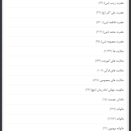
حضرت زینب (س)
(66)
حضرت علی اکبر (ع)
(23)
حضرت فاطمه (س)
(530)
حضرت محمد (ص)
(613)
حضرت معصومه (س)
(45)
حکایت ها
(2,244)
حکایت های آموزنده
(749)
حکایت های قرآنی
(107)
حکایت های معصومین
(838)
حکومت جهانی امام زمان (عج)
(24)
خاندان عصمت
(15)
خانواده
(227)
خانواده
(2,682)
خانواده مهدوی
(22)