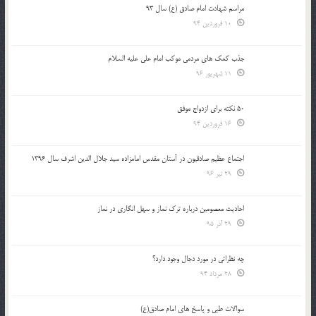
مراسم شهادت امام صادق (ع) سال 93
10 فروردین 94
جذب کمک های مردمی موکب امام علی علیه السلام
11 شهریور 96
50 نکته برای ازدواج موفق
16 فروردین 94
اجتماع عظیم صادقیون در آستان مقدس امامزاده سید جلال الدین اشرف سال 1396
29 تیر 96
احادیث معصومین درباره ترک نماز و سهل انگاری در نماز
29 آذر 95
چه نظراتی در مورد دجال وجود دارد؟
28 مرداد 94
سوالات طبی و پاسخ های امام صادق(ع)