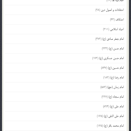
اطلاعیه ها
(26)
اعتقادات و اصول دین
(28)
اعتکاف
(43)
اعیاد اسلامی
(211)
امام جعفر صادق (ع)
(372)
امام حسن (ع)
(233)
امام حسن عسکری (ع)
(172)
امام حسین (ع)
(847)
امام رضا (ع)
(182)
امام زمان (عج)
(583)
امام سجاد (ع)
(227)
امام علی (ع)
(894)
امام علی النقی (ع)
(165)
امام محمد باقر (ع)
(165)