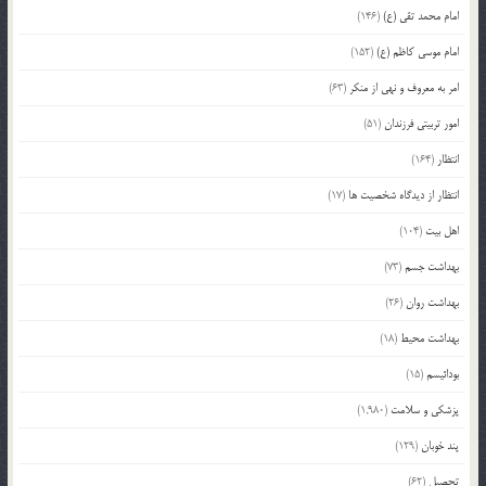
امام محمد تقی (ع)
(146)
امام موسی کاظم (ع)
(152)
امر به معروف و نهی از منکر
(63)
امور تربیتی فرزندان
(51)
انتظار
(164)
انتظار از دیدگاه شخصیت ها
(17)
اهل بیت
(104)
بهداشت جسم
(73)
بهداشت روان
(26)
بهداشت محیط
(18)
بودائیسم
(15)
پزشکی و سلامت
(1,980)
پند خوبان
(129)
تحصیل
(62)