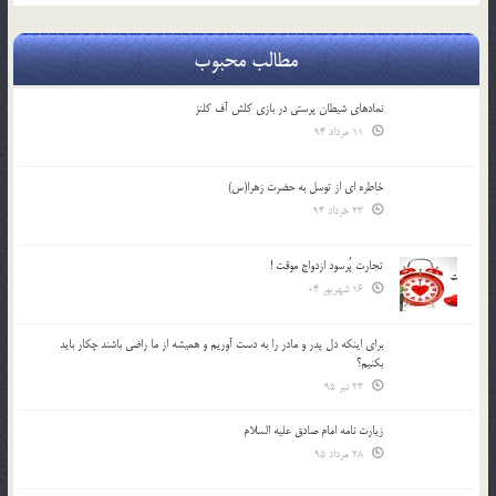
مطالب محبوب
نمادهای شیطان پرستی در بازی کلش آف کلنز
11 مرداد 94
خاطره ای از توسل به حضرت زهرا(س)
23 خرداد 94
تجارت پُرسود ازدواج موقت !
16 شهریور 04
براي اينكه دل پدر و مادر را به دست آوريم و هميشه از ما راضي باشند چكار بايد
بكنيم؟
23 تیر 95
زیارت نامه امام صادق علیه السلام
28 مرداد 95