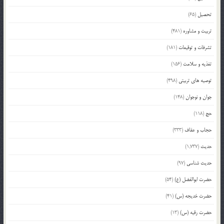
تحصیل
(65)
تربیت و مشاوره
(481)
تشرفات و توقیعات
(181)
تغذیه و سلامت
(156)
توصیه های تربیتی
(498)
جوان و نوجوان
(148)
حج
(118)
حجاب و عفاف
(333)
حدیث
(1,737)
حدیث شناسی
(97)
حضرت ابوالفضل (ع)
(54)
حضرت خدیجه (س)
(41)
حضرت رقیه (س)
(13)