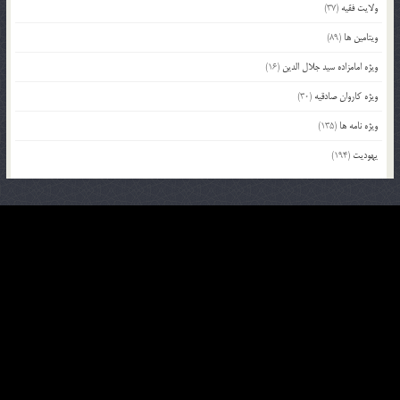
ولایت فقیه
(37)
ویتامین ها
(89)
ویژه امامزاده سید جلال الدین
(16)
ویژه کاروان صادقیه
(30)
ویژه نامه ها
(135)
یهودیت
(194)