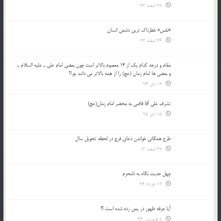
28 اسفند 93
«نفس» خطرناک ترین دشمن انسان
26 اسفند 93
مقام و درجه كدام يك از 14 معصوم بالاتر است چون بعضي امام علي ـ عليه السلام ـ
و بعضي ها امام زمان (عج) را از همه بالاتر مي دانند چرا؟
12 دی 94
تشرف علي آقا قاضي به محضر امام زمان(عج)
15 دی 95
طرح همگانی خواندن دعای فرج در لحظه تحویل سال
27 اسفند 03
چهل حدیث نگاه به نامحرم
13 خرداد 94
آیا جرقه ظهور در یمن زده شده است ؟!
8 فروردین 94