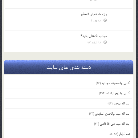
ویژه ماه شعبان المعظّم
28 دی 04
مواظب نگاهتان باشید!!!
18 اسفند 93
دسته بندی های سایت
آشنایی با صحیفه سجادیه
(56)
آشنایی با نهج البلاغه
(392)
آیت الله بهجت
(54)
آیت الله سید ابوالحسن اصفهانی
(43)
آیت الله سید علی آقا قاضی
(42)
ائمه اطهار
(5,038)