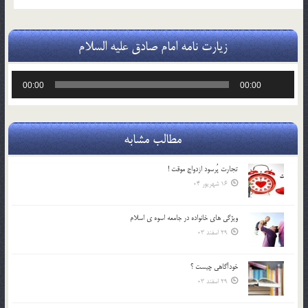
زیارت نامه امام صادق علیه السلام
پخش‌کننده
00:00
00:00
صوت
مطالب مشابه
تجارت پُرسود ازدواج موقت !
16 شهریور 04
ويژگي هاي خانواده در جامعه اسوه ي اسلام
29 اسفند 03
خودآگاهى چيست ؟
29 اسفند 03