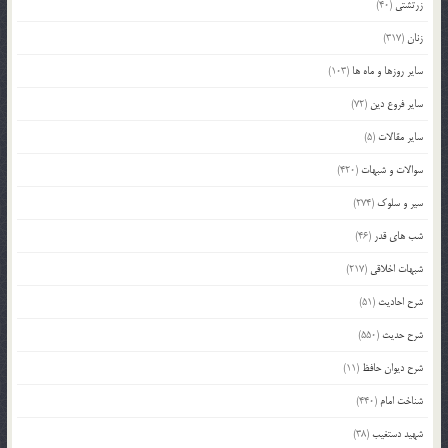
زرتشتی
(40)
زنان
(317)
سایر روزها و ماه ها
(103)
سایر فروع دین
(72)
سایر مقالات
(5)
سوالات و شبهات
(420)
سیر و سلوک
(274)
شب های قدر
(46)
شبهات اخلاقی
(217)
شرح احادیث
(51)
شرح حدیث
(550)
شرح دیوان حافظ
(11)
شناخت امام
(440)
شهید دستغیب
(38)