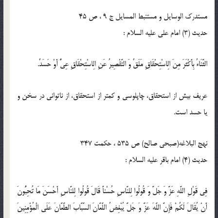
مستدرک الوسایل و مستنبط المسایل ج 9 ، ص 45
حدیث (3) امام على عليه السلام :
الثَّنَاءُ بِأَكْثَرَ مِنَ الِاسْتِحْقَاقِ مَلَقٌ وَ التَّقْصِيرُ عَنِ الِاسْتِحْقَاقِ عِيٌّ أَوْ حَسَدٌ.
عريف بيش از استحقاق، چاپلوسى و كمتر از استحقاق، از ناتوانى در سخن و
يا حسد است.
نهج البلاغه(صبحی صالح) ص 535 ، حكمت 347
حدیث (4) امام باقر عليه السلام :
فِي قَوْلِ اللَّهِ عَزَّ وَ جَلَّ وَ قُولُوا لِلنَّاسِ حُسْناً قَالَ قُولُوا لِلنَّاسِ أَحْسَنَ مَا تُحِبُّونَ
أَنْ يُقَالَ لَكُمْ فَإِنَّ اللَّهَ عَزَّ وَ جَلَّ يُبْغِضُ اللَّعَّانَ السَّبَّابَ الطَّعَّانَ عَلَى الْمُؤْمِنِينَ