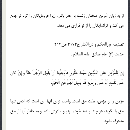
از به زبان آوردن سخنان زشت بر حذر باش. زیرا فرومایگان را گرد تو جمع
می کند و گرانمایگان را از تو فراری می دهد.
تصنیف غررالحکم و دررالکلم ح4174 ص214
حدیث (2) امام صادق عليه السلام :
إِنَّ لِلْمُؤْمِنِ عَلَى الْمُؤْمِنِ سَبْعَةَ حُقُوقٍ فَأَوْجَبُهَا أَنْ يَقُولَ الرَّجُلُ حَقّاً وَ إِنْ كَانَ
عَلَى نَفْسِهِ أَوْ عَلَى وَالِدَيْهِ فَلَا يَمِيلُ لَهُمْ عَنِ الْحَقِّ.
مؤمن را بر مؤمن، هفت حق است. واجب ترين آنها اين است كه آدمى تنها
حق را بگويد، هر چند بر ضد خود يا پدر و مادرش باشد و به خاطر آنها از حق
منحرف نشود.