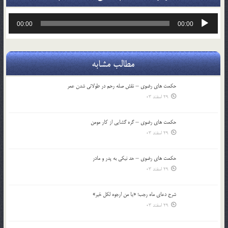
پخش‌کننده
00:00
00:00
صوت
مطالب مشابه
حکمت های رضوی – نقش صله رحم در طولانی شدن عمر
29 اسفند 03
حکمت های رضوی – گره گشایی از کار مومن
29 اسفند 03
حکمت های رضوی – حد نیکی به پدر و مادر
29 اسفند 03
شرح دعای ماه رجب؛ «یا من ارجوه لکل خیر»
29 اسفند 03