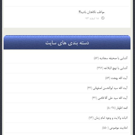
مواظب نگاهتان باشید!!!
18 اسفند 93
دسته بندی های سایت
آشنایی با صحیفه سجادیه
(56)
آشنایی با نهج البلاغه
(392)
آیت الله بهجت
(54)
آیت الله سید ابوالحسن اصفهانی
(43)
آیت الله سید علی آقا قاضی
(42)
ائمه اطهار
(5,038)
اثبات ولایت و وجود امام زمان
(73)
احادیث موضوعی
(550)