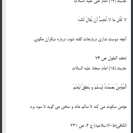
حدیث (14) امام علی علیه السلام:
لا تَقُل ما لا تُحِبُّ أن يُقالَ لَكَ؛
آنچه دوست ندارى درباره‏ات گفته شود، درباره ديگران مگوى.
تحف العقول ص 74
حدیث (15) امام سجاد علیه السلام:
اَلْمُؤْمِنُ يَصمُتُ لِيَسلَمَ و يَنطِقُ لِيَغنَمَ
مؤمن سكوت می ‏كند تا سالم ماند و سخن می‏ گويد تا سود برد.
الكافى(ط-الاسلامیه) ج 2، ص 231