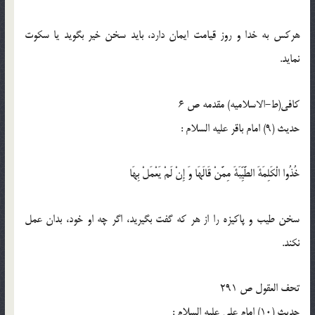
هركس به خدا و روز قيامت ايمان دارد، بايد سخن خير بگويد يا سكوت
نمايد.
کافی(ط-الاسلامیه) مقدمه ص 6
حدیث (9) امام باقر عليه السلام :
خُذُوا الْكَلِمَةَ الطَّيِّبَةَ مِمَّنْ قَالَهَا وَ إِنْ لَمْ يَعْمَلْ بِهَا
سخن طیب و پاکیزه را از هر که گفت بگیرید،‌ اگر چه او خود،‌ بدان عمل
نکند.
تحف العقول ص 291
حدیث (10) امام على عليه السلام :