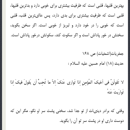
بهترين قلب‏ها، قلبى است كه ظرفيت بيشترى براى خوبى دارد و بدترين قلب‏ها،
قلبى است كه ظرفيت بيشترى براى بدى دارد، پس عالى‏ترين قلب، قلبى
است كه خوبى را در خود دارد و لبريز از خوبى است. اگر سخن بگويد،
سخنش در خور پاداش است و اگر سكوت كند، سكوتش درخور پاداش است.
جعفريات(اشعثیات) ص 168
حدیث (18) امام حسين علیه السلام :
لا تَقولَنَّ فى اَخيكَ المُؤمِنِ اِذا تَوارى عَنكَ اِلاّ ما تُحِبُّ اَن يَقولَ فيكَ اِذا
تَوارَيتَ عَنهُ
وقتى كه برادر دينى‏ات از تو جدا شد، سخنى پشت سر او نگو، مگر اين كه
دوست دارى او در پشت سر تو آن را بگويد.