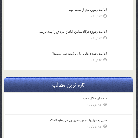
احادیث رضوی: بهتر از همسر خوب
26 تیر 03
احادیث رضوی: هرگاه بندگان، گناهان تازه ای را پدید آورند…
26 تیر 03
احادیث رضوی: چگونه مال و ثروت جمع می‌شود؟
26 تیر 03
تازه ترین مطالب
سلام ای هلال محرم
25 خرداد 05
منزل به منزل با کاروان حسین بن علی علیه السلام
25 خرداد 05