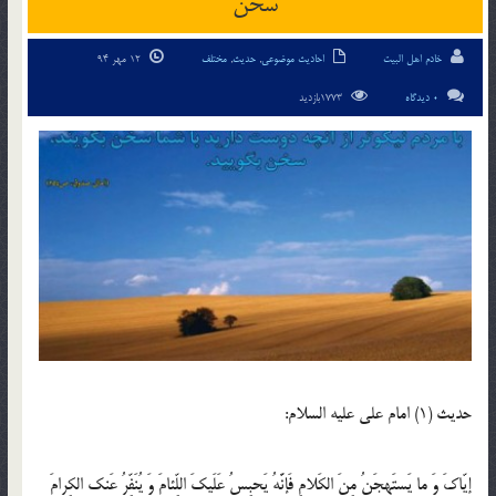
سخن
خادم اهل البیت
احادیث موضوعی
,
حدیث
,
مختلف
12 مهر 94
0 دیدگاه
1773بازدید
حدیث (1) امام علی علیه السلام:
إیّاکَ وَ ما یَستَهجَنُ مِنَ الکَلامِ فَإنَّهُ یَحبِسُ عَلَیکَ اللِّئامَ وَ یُنَفِّرُ عَنک الکِرامَ