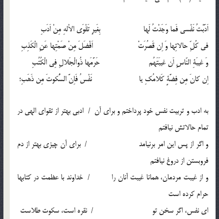
اَدَّبْتُ نَفْسى فَما وَجَدْتُ لَها بِغَيرِ تَقْوَى الاْلهِ مِنْ اَدَبِ
فى كُلِّ حالاتِها وَ اِن قَصُرَتْ اَفْضَلَ مِنْ صَمْتِها عَنِ الْكَذِبِ
وَ غيبَةِ النّاسِ اَن غيبَتَهُم حَرَّمَها ذُوالْجَلالِ فِى الْكُتُبِ
اِن كانَ مِن فِضَّةٍ كَلامُكِ يا نَفْسُ فَاِنَّ السُّكوتَ مِن ذَهَبِ؛
به ادب و تربيت نفس خود پرداختم و براى ‏آن / ادبى بهتر از تقواى الهى در
تمام حالاتش نيافتم
و اگر از پس اين امر برنيامد / براى آن چيزى بهتر از دم
فروبستن از دروغ نيافتم
و از غيبت مردمان، همانا غيبت آنان را / خداوند با عظمت در كتاب‏ها
حرام كرده است
اى نفس، اگر سخن تو / نقره است، سكوت طلاست