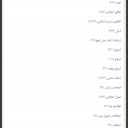
اخبار
(717)
اخلاق اسلامی
(956)
اخلاق و تربیت اسلامی
(2,836)
ادیان
(474)
ارتباط با امام زمان (عج)
(14)
ازدواج
(371)
ازدواج
(117)
ازدواج موقت
(32)
اسلام شناسی
(2,661)
اصحاب و یاران
(37)
اصول اعتقادی
(777)
اطلاعیه ها
(26)
اعتقادات و اصول دین
(28)
اعتکاف
(43)