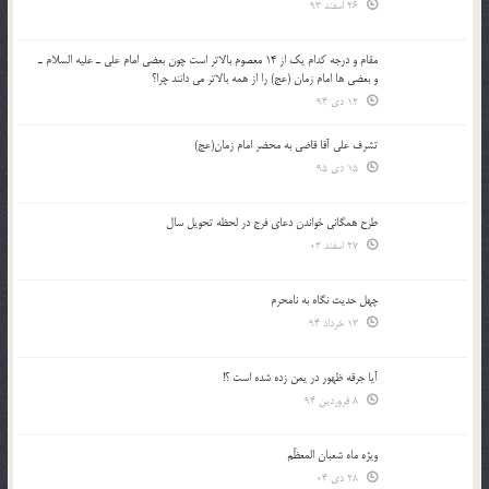
26 اسفند 93
مقام و درجه كدام يك از 14 معصوم بالاتر است چون بعضي امام علي ـ عليه السلام ـ
و بعضي ها امام زمان (عج) را از همه بالاتر مي دانند چرا؟
12 دی 94
تشرف علي آقا قاضي به محضر امام زمان(عج)
15 دی 95
طرح همگانی خواندن دعای فرج در لحظه تحویل سال
27 اسفند 03
چهل حدیث نگاه به نامحرم
13 خرداد 94
آیا جرقه ظهور در یمن زده شده است ؟!
8 فروردین 94
ویژه ماه شعبان المعظّم
28 دی 04