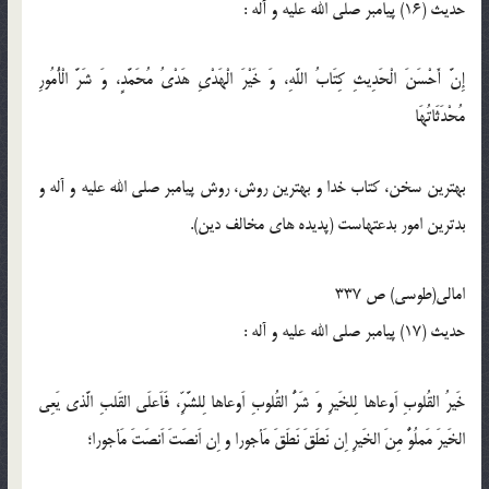
حدیث (16) پيامبر صلی الله علیه و آله :
إِنَّ أَحْسَنَ الْحَدِيثِ‏ كِتَابُ اللَّهِ، وَ خَيْرَ الْهَدْيِ هَدْيُ مُحَمَّدٍ، وَ شَرَّ الْأُمُورِ
مُحْدَثَاتُهَا
بهترين سخن، كتاب خدا و بهترين روش، روش پيامبر صلی الله علیه و آله و
بدترين امور بدعت‏هاست (پديده ‏هاى مخالف دين).
امالی(طوسی) ص 337
حدیث (17) پيامبر صلی الله علیه و آله :
خَيرُ القُلوبِ اَوعاها لِلخَيرِ وَ شَرُّ القُلوبِ اَوعاها لِلشَّرِّ، فَاَعلَى القَلبِ الَّذى يَعِى
الخَيرَ مَملُوٌّ مِنَ الخَيرِ اِن نَطَقَ نَطَقَ مَأجورا و اِن اَنصَتَ اَنصَتَ مَأجورا؛