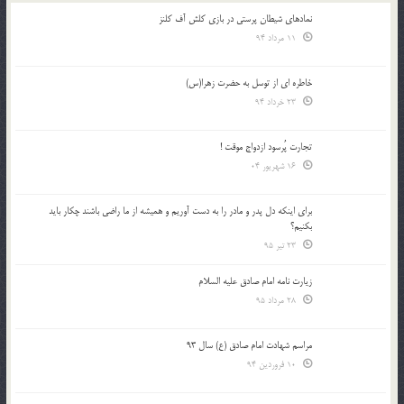
نمادهای شیطان پرستی در بازی کلش آف کلنز
11 مرداد 94
خاطره ای از توسل به حضرت زهرا(س)
23 خرداد 94
تجارت پُرسود ازدواج موقت !
16 شهریور 04
براي اينكه دل پدر و مادر را به دست آوريم و هميشه از ما راضي باشند چكار بايد
بكنيم؟
23 تیر 95
زیارت نامه امام صادق علیه السلام
28 مرداد 95
مراسم شهادت امام صادق (ع) سال 93
10 فروردین 94