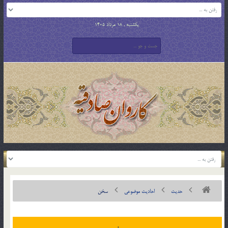
یکشنبه , 18 مرداد 1405
حدیث
احادیث موضوعی
سخن