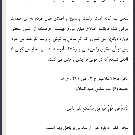
سخن سه گونه است: راست و دروغ و اصلاح ميان مردم به آن حضرت
عرض شد: قربانت اصلاح ميان مردم چيست؟ فرمودند: از كسى سخنى
درباره ديگرى مى شنوى كه اگر سخن به گوش او برسد، ناراحت مى شود.
پس تو آن ديگرى را مى بينى و برخلاف آنچه شنيده اى، به او مى گويى: از
فلانى شنيدم كه در خوبى تو چنين و چنان مى گفت.
كافى(ط-الاسلامیه) ج 2 ، ص 341 ، ح 16
حدیث (6) امام صادق عليه السلام :
كَلامٌ فى حَقٍّ خَيرٌ مِن سُكوتٍ عَلى باطِلٍ؛
سخن گفتن درباره حق، از سكوتى بر باطل بهتر است.