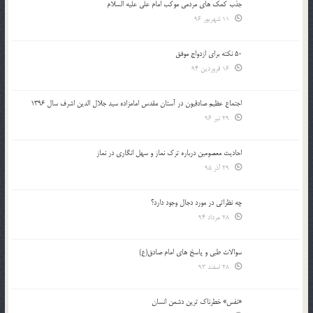
جذب کمک های مردمی موکب امام علی علیه السلام
11 شهریور 96
50 نکته برای ازدواج موفق
16 فروردین 94
اجتماع عظیم صادقیون در آستان مقدس امامزاده سید جلال الدین اشرف سال 1396
29 تیر 96
احادیث معصومین درباره ترک نماز و سهل انگاری در نماز
29 آذر 95
چه نظراتی در مورد دجال وجود دارد؟
28 مرداد 94
سوالات طبی و پاسخ های امام صادق(ع)
28 اسفند 93
«نفس» خطرناک ترین دشمن انسان