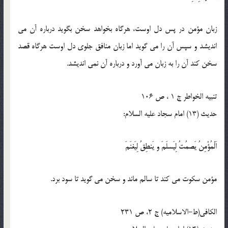
زبان مؤمن در پس دل اوست، هرگاه بخواهد سخن بگويد درباره آن مى
انديشد و سپس آن را مى گويد اما زبان منافق جلوى دل اوست هرگاه قصد
سخن كند آن را به زبان مى آورد و درباره آن نمى انديشد.
تنبيه الخواطر ج 1 ، ص 106
حدیث (13) امام سجاد علیه السلام:
اَلْمُؤْمِنُ يَصمُتُ لِيَسلَمَ و يَنطِقُ لِيَغنَمَ
مؤمن سكوت می ‏كند تا سالم ماند و سخن می‏ گويد تا سود برد.
الكافى(ط-الاسلامیه) ج 2، ص 231