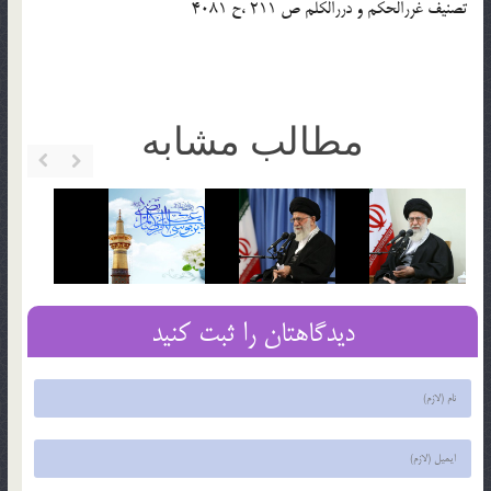
تصنیف غررالحکم و دررالکلم ص 211 ،ح 4081
مطالب مشابه
دیدگاهتان را ثبت کنید