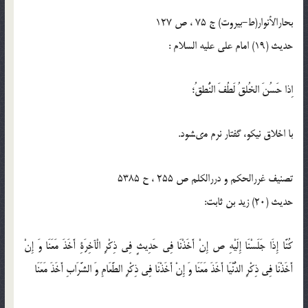
بحارالأنوار(ط-بیروت) ج 75 ، ص 127
حدیث (19) امام على عليه السلام :
اِذا حَسُنَ الخُلقُ لَطُفَ النُّطقُ؛
با اخلاق نيكو، گفتار نرم مى‏شود.
تصنیف غررالحکم و دررالکلم ص 255 ، ح 5385
حدیث (20) زيد بن ثابت:
كُنَّا إِذَا جَلَسْنَا إِلَيْهِ ص إِنْ أَخَذْنَا فِي حَدِيثٍ فِي ذِكْرِ الْآخِرَةِ أَخَذَ مَعَنَا وَ إِنْ
أَخَذْنَا فِي ذِكْرِ الدُّنْيَا أَخَذَ مَعَنَا وَ إِنْ أَخَذْنَا فِي ذِكْرِ الطَّعَامِ وَ الشَّرَابِ أَخَذَ مَعَنَا