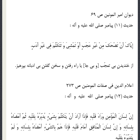
دیوان امیر المونین ص 69
حدیث (11) پيامبر صلى الله عليه و آله :
إِيَّاكَ أَنْ تَضْحَكَ مِنْ غَيْرِ عَجَبٍ أَوْ تَمْشِيَ وَ تَتَكَلَّمَ فِي غَيْرِ أَدَبٍ.
از خنديدنِ بى تعجّب [و بى جا] يا راه رفتن و سخن گفتنِ بى ادبانه بپرهيز.
اعلام الدین فی صفات المومنین ص 273
حدیث (12) پيامبر صلى الله عليه و آله :
إِنَّ لِسَانَ الْمُؤْمِنِ وَرَاءَ قَلْبِهِ فَإِذَا أَرَادَ أَنْ يَتَكَلَّمَ بِشَيْ‏ءٍ يُدَبِّرُهُ بِقَلْبِهِ ثُمَّ أَمْضَاهُ
بِلِسَانِهِ وَ إِنَّ لِسَانَ الْمُنَافِقِ أَمَامَ قَلْبِهِ فَإِذَا هَمَّ بِالشَّيْ‏ءِ أَمْضَاهُ بِلِسَانِهِ وَ لَمْ
يَتَدَبَّرْهُ بِقَلْبِه‏