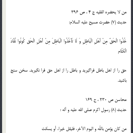
من لا يحضره الفقيه ج 4 ، ص 396
حدیث (7) حضرت مسيح علیه السلام:
خُذُوا الْحَقَّ مِنْ أَهْلِ الْبَاطِلِ وَ لَا تَأْخُذُوا الْبَاطِلَ مِنْ أَهْلِ الْحَق‏ كُونُوا نُقَّادَ
الْكَلَام‏
حق را از اهل باطل فراگيريد و باطل را از اهل حق فرا نگيريد. سخن سنج
باشيد.
محاسن ص 230 ، ح 169
حدیث (8) رسول اكرم صلى الله عليه و آله :
من كان يؤمن باللّه و اليوم الآخر، فليقل خيرا، أو يسكت‏