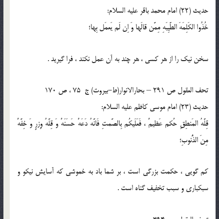
حدیث (22) امام محمد باقر علیه السلام:
خُذُوا الکَلِمَهَ الطَّیِبَهِ مِمَّن قالَها وَ اِن لَم یَعمَل بِها؛
سخن نیک را از هر کسی ، هر چند به آن عمل نکند ، فرا گیرید .
تحف العقول ص 291 – بحارالانوار(ط-بیروت) ج 75 ، ص 170
حدیث (23) امام موسی کاظم علیه السلام:
قِلَّهُ المَنطِقِ حُکم عَظیمٌ ، فَعَلَیکُم بِالصَّمتِ فَانَّهُ دَعَهٌ حَسَنَهٌ وَ قِلَّهُ وِزرٍ وَ خِفَّهٌ
مِنَ الذُّنوبِ؛
کم گویی ، حکمت بزرگی است ، بر شما باد به خموشی که آسایش نیکو و
سبکباری و سبب تخفیف گناه است .