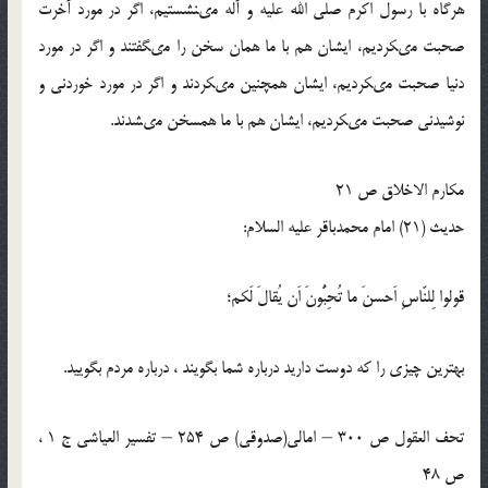
هرگاه با رسول اكرم صلی الله علیه و آله مى‏نشستيم، اگر در مورد آخرت
صحبت مى‏كرديم، ايشان هم با ما همان سخن را مى‏گفتند و اگر در مورد
دنيا صحبت مى‏كرديم، ايشان هم‏چنين مى‏كردند و اگر در مورد خوردنى و
نوشيدنى صحبت مى‏كرديم، ايشان هم با ما هم‏سخن مى‏شدند.
مكارم الاخلاق ص 21
حدیث (21) امام محمدباقر علیه السلام:
قولوا لِلنّاسِ اَحسنَ ما تُحِبُّونَ اَن یُقالَ لَکم؛
بهترین چیزی را که دوست دارید درباره شما بگویند ، درباره مردم بگویید.
تحف العقول ص 300 – امالی(صدوقی) ص 254 – تفسیر العیاشی ج 1 ،
ص 48