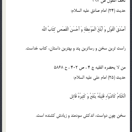
تحف العقول ص 394
حدیث (24) امام صادق علیه السلام:
أَصْدَقَ الْقَوْلِ وَ أَبْلَغَ الْمَوْعِظَةِ وَ أَحْسَنَ الْقَصَصِ كِتَابُ اللَّه‏
راست ترين سخن و رساترين پند و بهترين داستان، كتاب خداست.
من لا یحضره الفقیه ج 4 ، ص 402 ، ح 5868
حدیث (25) امام علی علیه السلام:
الْكَلَامُ كَالدَّوَاءِ قَلِيلُهُ يَنْفَعُ وَ كَثِيرُهُ قَاتِل‏
سخن چون دواست، اندکش سودمند و زیادش کشنده است.