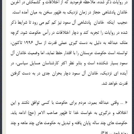
در روایات ذکر شده، ملاحظه فرمودید که از اختلافات و کشمکش در آخرین
خاندان پادشاهی حجاز در زمان نزدیک به ظهور سخن به ميان آمده است.
عجیب اینکه خاندان پادشاهی آل سعود نیز کم کم می رود تا شرایط ذکر
شده در روایات را تجربه کند و دچار اختلافات در رأس حکومت شود. گرچه
ملک عبدالله به دلیل به دست گیری عملی قدرت از سال 1996 تاکنون،
توانسته است حکومت عربستان را با اقتدار حفظ نماید، اما وضعیت خاندان آل
سعود بسیار شکننده است و بنابر نظر اکثر کارشناسان مسايل سیاسي، در
آینده ای نزدیک، خاندان آل سعود دچار بحران جدی در به دست گرفتن
قدرت خواهد شد.
« … وقتی عبدالله بمیرد، مردم برای حکومت با کسی توافق نکنند و این
اختلاف و درگیری به خواست خدا تا ظهور صاحب الامر (عج) ادامه یابد.
حکومت های چند ساله پایان یافته و تبدیل به حکومت های چند ماهه و چند
روزه شود … »(6)