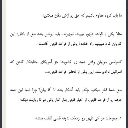
ما باید گروه مقاوم باشیم که حق رو ازش دفاع میکنن؛
مثلا یکی از قواعد ظهور تبیینه، تمهیزه… باید روشن بشه حق از باطل؛ این
کاروان غزه میبینید راه افتاده؟ یکی از قواعد ظهور آقاست…
کنفرانس دوربان وقتی همه ی کشورها جز آمریکای جنایتکار گفتن که
اسرائیل نژادپرسته، این یکی از تحقق قواعد ظهوره…
حق شما فکر میکنید چقدر باید آشکار بشه تا آقا بیان؟ چرا شما این همه
حرف رو از قواعد ظهور، از اخبار ظهور بذار کنار یکی دو تا روایت دیگه؛
1. میفرماید هر کی ظهور رو نزدیک ندونه قسی القلب میشه