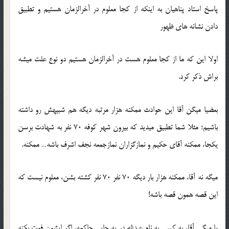
پاسخ استاد پناهیان به اینکه از کجا معلوم در آخرالزمان هستیم و تطبیق
دادن نشانه های ظهور
اولا این که ما از کجا معلوم هست در آخرالزمان هستیم دو نوع علت میشه
براش ذکر کرد.
بعضیا میگن آقا این حوادث ممکنه هزار مرتبه دیگه هم شبیهش رو داشته
باشیم؛ مثلا شما تطبیق میدید که بیرون شهر کوفه 70 نفر به شهادت برسن
یکجا، ممکنه آقای حکیم و نمازگزاران نمازجمعه نجف اشرف باشه… ممکنه.
میگه نه آقا، ممکنه هزار بار دیگه 70 نفر 70 نفر کشته بشن، معلوم نیست که
این قصه همون قصه باشه!
یا میگی آقا، یه کسی به نام عبدلله در یه جایی حاکمه، اگر ایشون فوت بکنه