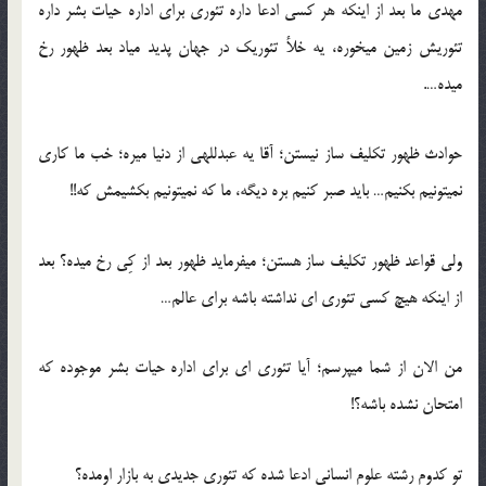
مهدی ما بعد از اینکه هر کسی ادعا داره تئوری برای اداره حیات بشر داره
تئوریش زمین میخوره، یه خلأ تئوریک در جهان پدید میاد بعد ظهور رخ
میده….
حوادث ظهور تکلیف ساز نیستن؛ آقا یه عبدللهی از دنیا میره؛ خب ما کاری
نمیتونیم بکنیم… باید صبر کنیم بره دیگه، ما که نمیتونیم بکشیمش که!!
ولی قواعد ظهور تکلیف ساز هستن؛ میفرماید ظهور بعد از کِی رخ میده؟ بعد
از اینکه هیچ کسی تئوری ای نداشته باشه برای عالم…
من الان از شما میپرسم؛ آیا تئوری ای برای اداره حیات بشر موجوده که
امتحان نشده باشه؟!
تو کدوم رشته علوم انسانی ادعا شده که تئوری جدیدی به بازار اومده؟