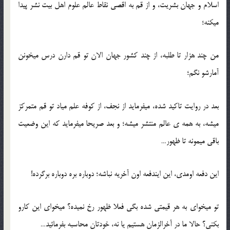
اسلام و جهان بشریت، و از قم به اقصی نقاط عالم علوم اهل بیت نشر پیدا
میکنه؛
من چند هزار تا طلبه، از چند کشور جهان الان تو قم دارن درس میخونن
آمارشو نگم؛
بعد در روایت تاکید شده، میفرماید از نجف، از کوفه علم میاد تو قم متمرکز
میشه، به همه ی عالم منتشر میشه؛ و بعد صریحا میفرماید که این وضعیت
باقی میمونه تا ظهور…
این دفعه اومدی، این ایندفعه اون آخریه نباشه؛ دوباره بره دوباره برگرده!
تو میخوای به هر قیمتی شده بگی فعلا ظهور رخ نمیده؟ میخوای این کارو
بکنی؟ حالا ما در آخرالزمان هستیم یا نه، خودتان محاسبه بفرمائید…