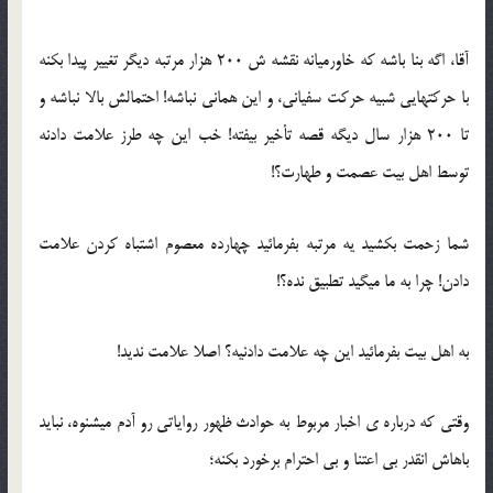
آقا، اگه بنا باشه که خاورمیانه نقشه ش 200 هزار مرتبه دیگر تغییر پیدا بکنه
با حرکتهایی شبیه حرکت سفیانی، و این همانی نباشه! احتمالش بالا نباشه و
تا 200 هزار سال دیگه قصه تأخیر بیفته! خب این چه طرز علامت دادنه
توسط اهل بیت عصمت و طهارت؟!
شما زحمت بکشید یه مرتبه بفرمائید چهارده معصوم اشتباه کردن علامت
دادن! چرا به ما میگید تطبیق نده؟!
به اهل بیت بفرمائید این چه علامت دادنیه؟ اصلا علامت ندید!
وقتی که درباره ی اخبار مربوط به حوادث ظهور روایاتی رو آدم میشنوه، نباید
باهاش انقدر بی اعتنا و بی احترام برخورد بکنه؛