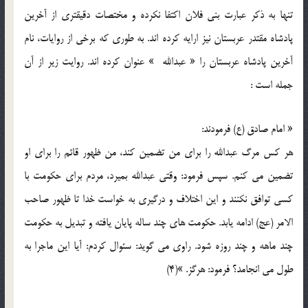
تنها به ذکر عبارت بنی فلان اکتفا نکرده و مختصات دقیقتری از آخرین
پادشاه مقتدر عربستان نیز ارايه کرده اند. به طوری که برخی از روایات، نام
آخرین پادشاه عربستان را « عبدالله » عنوان کرده اند. روایت زیر از آن
جمله است :
« امام صادق (ع) فرمودند:
هر کس مرگ عبدالله را برای من تضمین کند، من ظهور قائم را برای او
تضمین می کنم. سپس فرمود: وقتی عبدالله بمیرد، مردم برای حکومت با
کسی توافق نکنند و این اختلاف و درگیری به خواست خدا تا ظهور صاحب
الامر (عج) ادامه یابد. حکومت های چند ساله پایان یافته و تبدیل به حکومت
چند ماهه و چند روزه شود. راوی می گوید: سئوال کردم: آیا این ماجرا به
طول می انجامد؟ فرمود: هرگز. »(4)