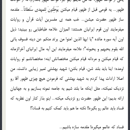
ظهور… یه قومی قبل از ظهور قیام میکنن یُوَطِّئونَ لِلمهدی سُلطاناً… مقدمه
ساز ظهور حضرت میشن… خب همه ی مفسرین آیات قرآن و روایات
میفرمایند اون قوم ایرانیان هستند؛ المیزان علامه طباطبایی رو ببینید؛ ذیل
اون آیه سوره مائده “یا ایها الذین امنوا من یرتد منکم عن دینه فسوف یاتی
الله بقوم یحبهم و یحبونه”؛ علامه میفرمایند این آیه مال ایرانیای آخرالزمانه
که قیام میکنن و مردانه قیام میکنن مختصاتش اینه؛ مختصاتشم تو روایات
اومده؛ اینا باید بلند شن، قیام بکنن؛ شهید بهشتی تعبیر زیبایی داشت، من
اصلا ارادات پیدا کردم به شهید بهشتی که فرمودن هیچ چیزی ظهور آقا رو
نزدیک نمیکنه، مثل اینکه ما بلند شیم یه جامعه نمونه بسازیم و به جهانیان
ارائه بدیم؛ این ظهور حضرت رو نزدیک میکنه… اینو بذار کنار اون نظریه که
فساد باید عالم رو بگیره!! نکنه ما هم باید کمک کنیم به فساد؟!
فساد که عالمو میگیره! مقدمه سازه باشیم…