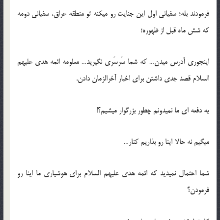
فرمودند بله؛ سفیانی اول این جنایت رو میکنه تو منطقه عراق، سفیانی دومه
که شش ماه قبل از ظهوره؛
اینجوری آدرس میدن… که شما سَرسَری نگیرید… معلومه ائمه هدی علیهم
السلام قصد جدی داشتن برای اخبار آخرالزمان دادن.
یه دفعه ای ما نمیدونم چطور بزرگوار میشیم؟!
میگیم نه حالا اینا رو بذاریم کنار…
شما احتمال نمیدید که ائمه هدی علیهم السلام برای هوشیاری ما اینا رو
فرمودن؟