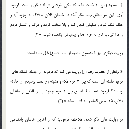
آل محمد (عج) 2 غیبت دارد که یکی طولانی تر از دیگری است. فرمود:
آری. این امر تحقق نیابد مگر آنکه در خاندان فلان اختلاف به وجود آید و
حلقه تنگ شود و سفیانی ظهور کند و بلا سخت گردد و مرگ و کشتار مردم
را فرا گیرد و آنان به حرم خدا و پیامبرش پناهنده شوند. »(2)
روایت دیگری نیز با مضمون مشابه از امام رضا(ع) نقل شده است:
« بزنطی از حضرت رضا (ع) روایت می کند که فرمود: از جمله نشانه های
فرج، حادثه ای است که بین 2 حرم مکه و مدینه رخ دهد. پرسیدم آن حادثه
چیست؟ فرمود: تعصب قبیله ای بین 2 حرم بوجود آید و فلانی از خاندان
فلان، 15 رئیس قبیله را به قتل رساند.» (3)
در روایت های ذکر شده، ملاحظه فرمودید که از آخرین خاندان پادشاهی