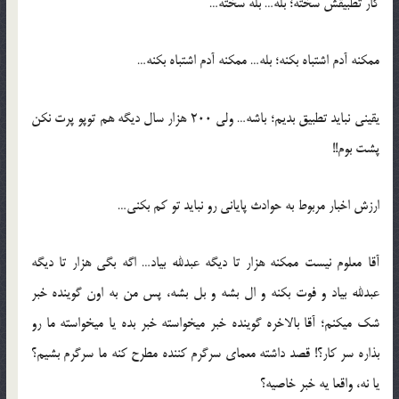
کار تطبیقش سخته؛ بله… بله سخته…
ممکنه آدم اشتباه بکنه؛ بله… ممکنه آدم اشتباه بکنه…
یقینی نباید تطبیق بدیم؛ باشه… ولی 200 هزار سال دیگه هم توپو پرت نکن
پشت بوم!!
ارزش اخبار مربوط به حوادث پایانی رو نباید تو کم بکنی…
آقا معلوم نیست ممکنه هزار تا دیگه عبدلله بیاد… اگه بگی هزار تا دیگه
عبدلله بیاد و فوت بکنه و ال بشه و بل بشه، پس من به اون گوینده خبر
شک میکنم؛ آقا بالاخره گوینده خبر میخواسته خبر بده یا میخواسته ما رو
بذاره سر کار؟! قصد داشته معمای سرگرم کننده مطرح کنه ما سرگرم بشیم؟
یا نه، واقعا یه خبر خاصیه؟