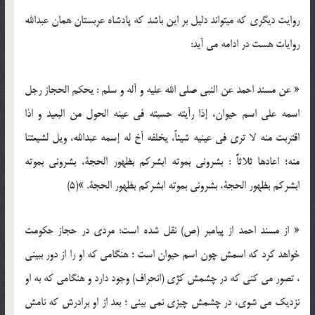
روایت دیگری که میتواند دلیل بر این باشد که پادشاه عربستان همان عبدالله
روایات هست در ادامه می آید:
« عن مسند احمد عن النبی صلی الله علیه و آله و سلم : یحکم الحجاز رجل
اسمه علی اسم حیوان، إذا رأیته حسبته فی عینه الحول من البعید و اذا
اقتربت منه لا تری فی عینیه شیئاً، یخلفه أخ له إسمه عبدالله، ویل لشیعتنا
منه؛ اعادها ثلاثاًً : بشرونی بموته ابشرکم بظهور الحجة، بشرونی بموته
ابشرکم بظهور الحجة، بشرونی بموته ابشرکم بظهور الحجة. »(5)
« از مسند احمد از پیامبر (ص) نقل شده است: مردی در حجاز حکومت
خواهد کرد که اسمش چون اسم حیوان است ؛ هنگامی که او را از دور ببینی
، تصور می کنی که در چشمش کژی (انحراف) وجود دارد و هنگامی که به او
نزدیک می شوی، در چشمش چیزی نمی بینی ؛ بعد از او برادرش که نامش