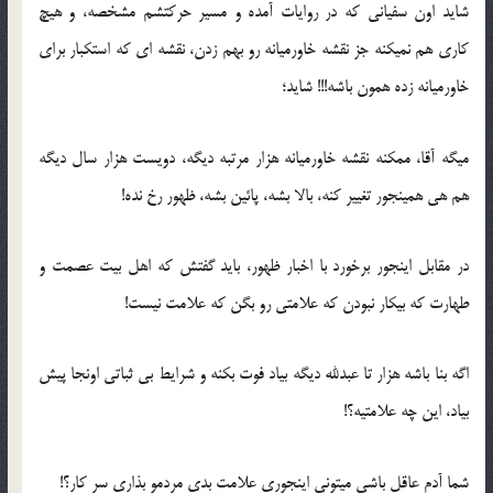
شاید اون سفیانی که در روایات آمده و مسیر حرکتشم مشخصه، و هیچ
کاری هم نمیکنه جز نقشه خاورمیانه رو بهم زدن، نقشه ای که استکبار برای
خاورمیانه زده همون باشه!!! شاید؛
میگه آقا، ممکنه نقشه خاورمیانه هزار مرتبه دیگه، دویست هزار سال دیگه
هم هی همینجور تغییر کنه، بالا بشه، پائین بشه، ظهور رخ نده!
در مقابل اینجور برخورد با اخبار ظهور، باید گفتش که اهل بیت عصمت و
طهارت که بیکار نبودن که علامتی رو بگن که علامت نیست!
اگه بنا باشه هزار تا عبدلله دیگه بیاد فوت بکنه و شرایط بی ثباتی اونجا پیش
بیاد، این چه علامتیه؟!
شما آدم عاقل باشی میتونی اینجوری علامت بدی مردمو بذاری سر کار؟!