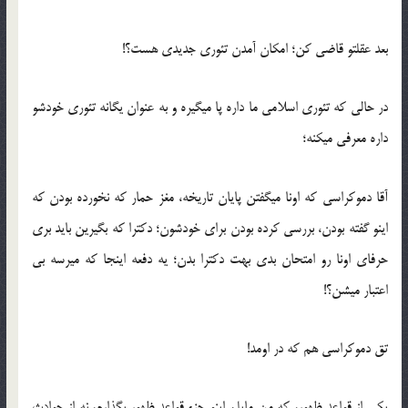
بعد عقلتو قاضی کن؛ امکان آمدن تئوری جدیدی هست؟!
در حالی که تئوری اسلامی ما داره پا میگیره و به عنوان یگانه تئوری خودشو
داره معرفی میکنه؛
آقا دموکراسی که اونا میگفتن پایان تاریخه، مغز حمار که نخورده بودن که
اینو گفته بودن، بررسی کرده بودن برای خودشون؛ دکترا که بگیرین باید بری
حرفای اونا رو امتحان بدی بهت دکترا بدن؛ یه دفعه اینجا که میرسه بی
اعتبار میشن؟!
تق دموکراسی هم که در اومد!
یکی از قواعد ظهور، که من مایلم اینو جزء قواعد ظهور بگذارم، نه از حوادث