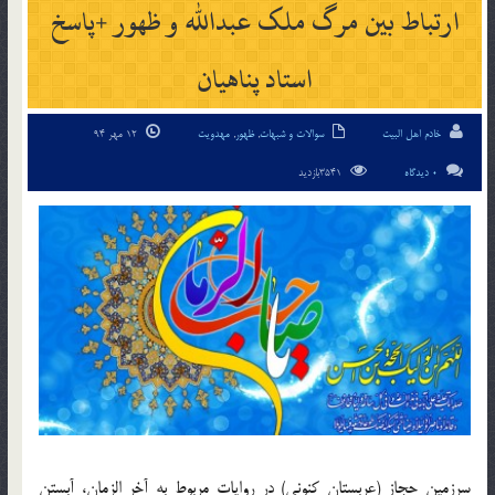
ارتباط بین مرگ ملک عبدالله و ظهور +پاسخ
استاد پناهیان
خادم اهل البیت
سوالات و شبهات
,
ظهور
,
مهدویت
12 مهر 94
0 دیدگاه
3541بازدید
سرزمین حجاز (عربستان کنونی) در روایات مربوط به آخر الزمان، آبستن