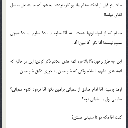
حالا اینو قبل از اینکه صدام بیاد رو کار، نوشته؛ بعدشم آدم میبینه نعل به نعل
اتفاق میفته!!
صدام که از امراء اونها هست… نه آقا معلوم نیست! معلوم نیست! هیچی
معلوم نیست! آقا نگو! آقا نبین! آقا…
این چه طرز برخورده؟! بالاخره ائمه هدی علائم ذکر کردن؛ این در حالیه که
ائمه هدی علیهم السلام وقتی که خبر میدن یه جوری دقیق خبر میدن.
اومد پرسید، آقا امام صادق از سفیانی برامون بگو؛ آقا فرمود کدوم سفیانی؟
سفیانی اول یا سفیانی دوم؟
گفت آقا مگه دو تا سفیانی هستن؟