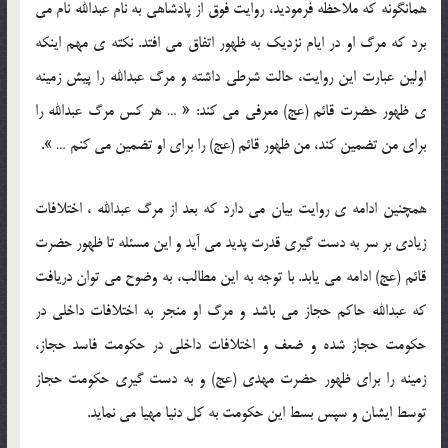
همانگونه که ملاحظه فرمودید، روایت فوق از پادشاهی به نام عبدالله نام می
برد که مرگ او در ایام نزدیک به ظهور اتفاق می افتد. نکته ي مهم اینکه
اولین عبارت این روایت، حالت شرطی داشته و مرگ عبدالله را پیش زمینه
ي ظهور حضرت قائم (عج) معرفی می کند: « … هر کس مرگ عبدالله را
برای من تضمین کند، من ظهور قائم (عج) را برای او تضمین می کنم … ».
همچنین ادامه ي روایت بیان می دارد که بعد از مرگ عبدالله ، اختلافات
زیادی بر سر به دست گیری قدرت پدید می آید و این مسئله تا ظهور حضرت
قائم (عج) ادامه می یابد. با توجه به این مطالب، به وضوح می توان دریافت
که عبدالله حاکم حجاز می باشد و مرگ او منجر به اختلافات داخلی در
حکومت حجاز شده و ضعف و اختلافات داخلي در حكومت فاسد حجاز،
زمینه را برای ظهور حضرت مهدي (عج) و به دست گیری حکومت حجاز
توسط ایشان و سپس بسط اين حكومت به كل دنيا مهیا می نماید.