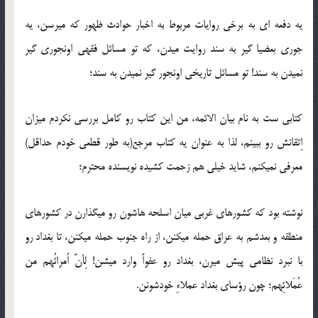
یه دفعه ای به برخی روایات مربوط به اخبار حوادث ظهور که میرسن، یه
جوری بعضیا گیر به سند روایت میدن، که تو مسائل فقهی اونجوری گیر
نمیدن به سند! تو مسائل تاریخی اونجور گیر نمیدن به سند؛
کتابی ست به نام بیان الائمه، من این کتاب رو کامل بررسی نکردم میزان
اِتقانش رو ببینم، لذا به عنوان یه کتاب مرجع(به طور قطعی خودم حداقل)
معرفی نمیکنم، شاید خیلی هم زحمت کشیده نویسنده محترم؛
نوشته بود که کشورهای غربی میان اسلحه هاشون رو میگذارن در کشورهای
منطقه و بعدشم به عراق حمله میکنن، از راه جنوب حمله میکنن، تا بغداد رو
با نبرد نظامی پیش میرن، بغداد رو عفواً وارد میشن! لِأنَّ اُمرائُهم من
عُمَلائِهم؛ چون رؤسای بغداد عملاءِ خودشونن.