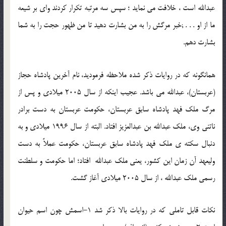
عبدالله است ، خلافت می نماید ؛ سپس سه مرتبه تکرار کردند وای بر شیعه
ما از او . . . ;خبر مرگش را به من بشارت دهید تا من ظهور حجت را به شما
بشارت دهم.
همانگونه که در روایات ذکر شده ملاحظه فرمودید، نام آخرین پادشاه حجاز
(عربستان)، عبدالله می باشد. عجیب اینکه از سال 2005 میلادی و پس از
مرگ ملک فهد پادشاه سابق عربستان، حکومت عربستان به دست برادر
ناتنی وی، ملک عبدالله بن عبدالعزیز افتاد. البته از سال 1996 میلادی و به
دنبال سکته ي ملک فهد پادشاه سابق عربستان، حکومت عملاً به دست
ولیعهد آن زمان این کشور، یعنی ملک عبدالله افتاد؛ اما حکومت و سلطنت
رسمی ملک عبدالله ، از سال 2005 میلادی آغاز گشت.
نکات قابل تاملی که در روایات بالا ذکر شد 1-اسمش چون اسم حیوان