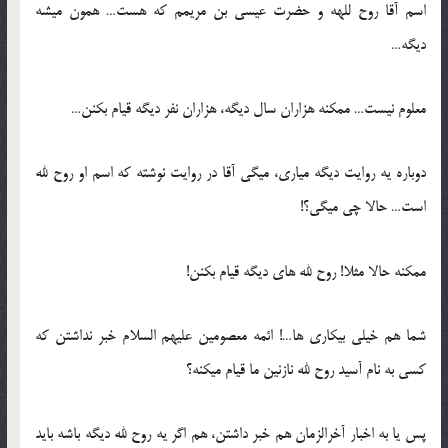
اسم آقا روح للهه و حضرت عیسی بن مریمم که هست… همون میشه
دیگه…
معلوم نیست… ممکنه هزاران سال دیگه، هزاران نفر دیگه قیام بکنن…
دوباره یه روایت دیگه میاری، میگی آقا در روایت نوشته که اسم او روح لله
است… حالا چی میگی؟!
ممکنه حالا مثلا! روح لله های دیگه قیام بکنن!
شما هم خیلی بیکاری ها…! ائمه معصومین علیهم السلام خبر نداشتن که
کسی به نام آسید روح لله نازنین ما قیام میکنه؟
پس یا به اخبار آخرالزمان هم خبر داشتن، هم اگر یه روح لله دیگه باشه باید