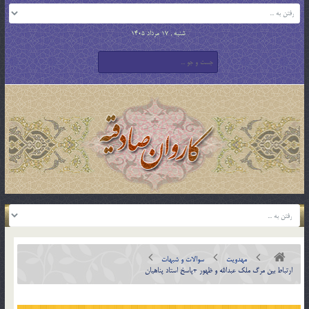
شنبه , 17 مرداد 1405
مهدویت
سوالات و شبهات
ارتباط بین مرگ ملک عبدالله و ظهور +پاسخ استاد پناهیان