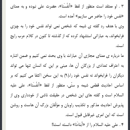
3 . او معتقد است منظور از لفظ «أَنفُسَنا»، حضرت على نبوده و به معناى
«نفس خود را حاضر مى سازیم» آمده است.
وى با هدف رد گفته ی شیعه که شخص نمى تواند نفس خود را به چیزى
فرابخواند، به عباراتى استشهاد کرده که از گذشته تا کنون در کلام عرب رایج
است.
ما درباره ی معناى مجازى آن عبارات با وى بحث نمى کنیم و ضمن اشاره
به اعتراف تعدادى از بزرگان آن ها، مبنى بر این که انسان تنها مى تواند
دیگران را فرابخواند نه نفس خود را،(9) به این سخن اکتفا مى کنیم که بر
اساس احادیث قطعى شیعه و سنّى، منظور از لفظ «أَنفُسَنا»، على علیه
السلام است و گفته هاى این شخص در حقیقت ناشى از خوددارى وى از
پذیرش احادیث مذکور و تکذیب راویان و مؤلّفان بزرگ آن هاست و روشن
است که این امرى غیرقابل قبول است.
4 . على علیه السلام را از «أَبناءَنا» دانسته است!!