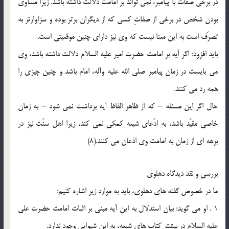
در برخى صفات با پیامبر، نمى تواند بر امامت دلالت داشته باشد. زیرا مساوى
بودن شخص در برخى از صفاتِ کسى که از دیگران برتر بوده و سزاوارتر به
تصرّف است به این معنا نیست که وى نیز داراى چنین موقعیتى است.
باید افزود: اگر آیه بر امامت حضرت امیر علیه السلام دلالت داشته باشد، وى
مى بایست در زمان پیامبر صلى الله علیه وآله، امام باشد و چنین چیزى را
همه رد مى کنند.
حال اگر این مسئله – که از ظاهر الفاظ آیه برداشت نمى شود – به زمان
خاصى مقیّد باشد، به ادّعاى شیعه کمکى نمى کند، زیرا اهل سنّت نیز در
برهه اى از زمان به امامت وى اذعان مى کنند.(8)
بررسى و نقد دیدگاه دهلوى
ما در خصوص گفته هاى دهلوى، باید به موارد زیر اشاره کنیم:
1 . او مى گوید: بیان استدلال به این آیه مبنى بر اثبات امامت حضرت على
علیه السلام در بیشتر کتاب هاى شیعه، به این شیوایى وجود ندارد.