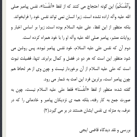
وَأَنْفُسَکُمْ) این گونه احتجاج مى کنند که از لفظ «أَنفُسَنا»، نفس پیامبر صلى
الله علیه وآله اراده نشده است، زیرا انسان نمى تواند نفس خود را فرابخواند.
بلکه منظور از این لفظ، على علیه السلام بوده است; زیرا بر اساس اخبار و
روایات معتبر، پیامبر صلى الله علیه وآله او را با خود همراه کرده است.
دوم آن که نفس على علیه السلام، خود نفس پیامبر نبوده. پس روشن مى
شود منظور این است که هر دو در فضل و کمال برابرند. تنها، فضیلت نبوت
است که على علیه السلام از آن برخوردار نیست و چون وى از هر لحاظ هم
چون پیامبر است، برترین فرد این امت به شمار مى رود.
گفته شده: منظور از لفظ «أَنفُسَنا» فقط على علیه السلام نیست، چون به
صورت جمع به کار رفته، بلکه همه ی نزدیکان پیامبر و خادمانى را که در
عرف، به منزله ی نفس ایشان هستند در بر مى گیرد.(2)
بررسى و نقد دیدگاه قاضى ایجى