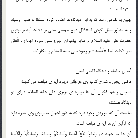
استمداد جست.
چنین به نظرمى رسد که به این دیدگاه ها اعتماد کرده است!! به همین وسیله
و به منظور باطل کردن استدلال شیخ حمصى مبنى بر دلالت آیه بر برترى
حضرت على علیه السلام بر سایر پیامبران الهى; سعى نموده اجماع و اتّفاق
نظر دلالت لفظ «أَنفُسَنا» بر وجود على علیه السلام را انکار کند.
آیه ی مباهله و دیدگاه قاضى ایجى
قاضى ایجى و شارح کتاب وى جرجانى درباره آیه ی مباهله مى گویند:
شیعیان و هم فکران آن ها درباره ی برترى على علیه السلام داراى دو
دیدگاه هستند:
نخست آن که مواردى وجود دارد که به طور اجمال به برترى وى اشاره دارد
که اوّلین آن ها آیه ی مباهله است.
آن ها به جمله ی (تَعالَوْا نَدْعُ أَبْناءَنا وَأَبْناءَکُمْ وَنِساءَنا وَنِساءَکُمْ وَأَنْفُسَنا