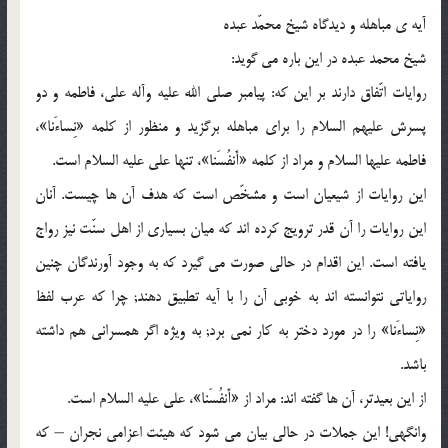
آیه ی مباهله و دیدگاه شیخ محمّد عبده
شیخ محمد عبده در این باره مى گوید:
روایات اتّفاق دارند بر این که: پیامبر صلى الله علیه وآله على، فاطمه و دو
پسرش علیهم السلام را براى مباهله برگزید و منظور از کلمه «نِساءَنا»،
فاطمه علیها السلام و مراد از کلمه «أَنفُسَنا»، تنها على علیه السلام است.
این روایات از شیعیان است و مشخّص است که هدف آن ها چیست. آنان
این روایات را آن قدر ترویج کرده اند که میان بسیارى از اهل سنّت نیز رواج
یافته است. این اقدام در حالى صورت مى گیرد که به وجود آورندگان چنین
روایاتى نتوانسته اند به خوبى آن را با آیه تطبیق دهند; چرا که عرب لفظ
«نِساءَنا» را در مورد دختر به کار نمى برد; به ویژه اگر همسرانى هم داشته
باشد.
از این بعیدتر، آن ها گفته اند: مراد از «أَنفُسَنا»، على علیه السلام است.
وانگهى! این جملات در حالى بیان مى شود که هیئت اعزامى نجران – که