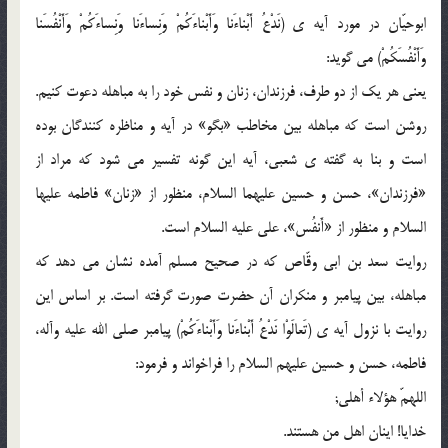
ابوحیّان در مورد آیه ی (نَدْعُ أَبْناءَنا وَأَبْناءَکُمْ وَنِساءَنا وَنِساءَکُمْ وَأَنْفُسَنا
وَأَنْفُسَکُمْ) مى گوید:
یعنى هر یک از دو طرف، فرزندان، زنان و نفس خود را به مباهله دعوت کنیم.
روشن است که مباهله بین مخاطب «بگو» در آیه و مناظره کنندگان بوده
است و بنا به گفته ی شعبى، آیه این گونه تفسیر مى شود که مراد از
«فرزندان»، حسن و حسین علیهما السلام، منظور از «زنان» فاطمه علیها
السلام و منظور از «أَنفُس»، على علیه السلام است.
روایت سعد بن ابى وقّاص که در صحیح مسلم آمده نشان مى دهد که
مباهله، بین پیامبر و منکران آن حضرت صورت گرفته است. بر اساس این
روایت با نزول آیه ی (تَعالَوْا نَدْعُ أَبْناءَنا وَأَبْناءَکُمْ) پیامبر صلى الله علیه وآله،
فاطمه، حسن و حسین علیهم السلام را فراخواند و فرمود:
اللهمّ هؤلاء أهلی;
خدایا! اینان اهل من هستند.