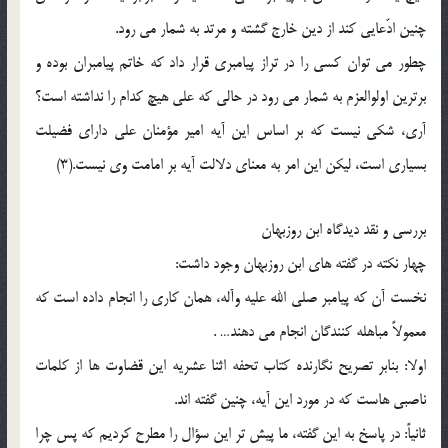
چنین ادّعایى کند از دین خارج گشته و مرتد به شمار مى رود.
چطور مى توان کسى را در تراز پیامبرى قرار داد که خاتم پیامبران بوده و
برترین اولوالعزم به شمار مى رود در حالى که على هیچ کدام را نداشته است؟
آرى، شکى نیست که بر اساس این آیه امیر مؤمنان على داراى فضیلت
بسیارى است، لیکن این امر به معناى دلالت آیه بر امامت وى نیست.(3)
بررسى و نقد دیدگاه ابن روزبهان
چهار نکته در گفته هاى ابن روزبهان وجود داشت:
نخست آن که پیامبر صلى الله علیه وآله، همان کارى را انجام داده است که
معمولاً مباهله کنندگان انجام مى دهند… .
اولا: بنابر تصریح نگارنده کتاب تحفه اثنا عشریه این قضاوت ها از کلمات
ناصبى هاست که در مورد این آیه، چنین گفته اند.
ثانیاً: در پاسخ به این گفته، ما پیش تر این سؤال را مطرح کردیم که پس چرا