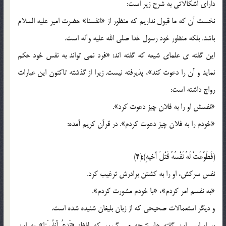
داراى اشکالاتى به شرح زیر است:
نخست آن که ما قبول نداریم که منظور از «انفسنا» حضرت امیر علیه السلام
باشد. بلکه منظور خود رسول خدا صلى الله علیه وآله است.
این گفته ی علماى شیعه که گفته اند: «فرد نمى تواند به نفس خود حکم
نماید و آن را دعوت کند»، پذیرفته نیست. زیرا از گذشته تاکنون این عبارات
رواج داشته است:
«نفسش او را به فلان چیز دعوت کرد».
«خودم را به فلان چیز دعوت کردم». در قرآن کریم آمده:
(فَطَوَّعَتْ لَهُ نَفْسُهُ قَتْلَ أَخیهِ);(4)
نفس سرکش، او را به کشتن برادرش ترغیب کرد.
«به نفسم امر کردم»، «با خودم مشورت کردم».
و دیگر استعمالات صحیحى که از زبان بلیغان شنیده شده است.
بر اساس این گفته ها، نتیجه مى گیریم که لفظ: «نَدعُ أَنفُسَنا» به این