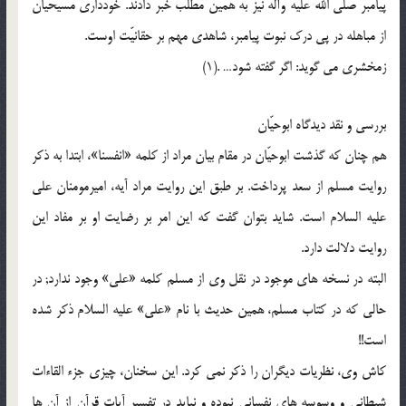
پیامبر صلى الله علیه وآله نیز به همین مطلب خبر دادند. خوددارى مسیحیان
از مباهله در پى درک نبوت پیامبر، شاهدى مهم بر حقانیّت اوست.
زمخشرى مى گوید: اگر گفته شود… .(1)
بررسى و نقد دیدگاه ابوحیّان
هم چنان که گذشت ابوحیّان در مقام بیان مراد از کلمه «انفسنا»، ابتدا به ذکر
روایت مسلم از سعد پرداخت. بر طبق این روایت مراد آیه، امیرمومنان على
علیه السلام است. شاید بتوان گفت که این امر بر رضایت او بر مفاد این
روایت دلالت دارد.
البته در نسخه هاى موجود در نقل وى از مسلم کلمه «على» وجود ندارد; در
حالى که در کتاب مسلم، همین حدیث با نام «على» علیه السلام ذکر شده
است!!
کاش وى، نظریات دیگران را ذکر نمى کرد. این سخنان، چیزى جزء القاءات
شیطانى و وسوسه هاى نفسانى نبوده و نباید در تفسیر آیات قرآن از آن ها