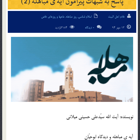
پاسخ به شبهات پیرامون آیه ی مباهله (2)
خادم اهل البیت
اسلام شناسی
,
روز مباهله
,
ماهها و روزهای خاص
13 مهر 94
0 دیدگاه
3184بازدید
نویسنده: آیت الله سیّدعلی حسینی میلانی
آیه ی مباهله و دیدگاه ابوحیّان