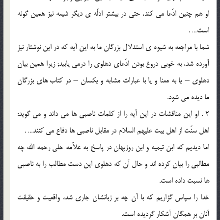
او هم چنین ادّعا مى کند، حتى در بیشتر ادلّه ی دیگر شیعه نیز همین گونه
است… .
شما با مراجعه به شیوه ی استدلال بزرگان ما به این آیه که در این نوشتار نیز
آورده شد، به خوبى دروغ بودن ادّعاى دهلوى را درمى یابید; زیرا همین بیان
دهلوى – یا به معنا و یا با عبارات مشابه و یکسان – در کتاب هاى بزرگان
ما دیده مى شود.
2 . او این مناقشات در این آیه را از کلمات ناصبى ها مى داند و مى گوید:
اهل سنّت از اهل بیت علیهم السلام در مقابل ناصبى ها دفاع مى کنند… .
اما دیدیم که ابن تیمیه و ابن روزبهان در پاسخ به علاّمه حلى رحمه الله چه
مطالبى را بیان کرده اند و حال آن که دهلوى این دست مطالب را به ناصبى
ها نسبت داده است.
خدا را سپاس گزاریم که با آن چه بر زبانشان جارى شد، واقعیت و حقیقت
آنان بر همگان آشکار گردیده است.