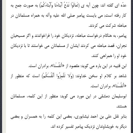
عدّه اى گفته اند: چون آیه ی (تَعالَوْا نَدْعُ أَبْناءَنا وَأَبْناءَکُمْ) به صورت جمع به
کار رفته است; مى بایست پیامبر صلى الله علیه وآله به همراه مسلمانان در
مباهله شرکت مى کردند.
پیامبر، به هنگام درخواست مباهله، نزدیکان خود را فراخواندند و اگر مسیحیان
نجران، قصد مباهله مى کردند ایشان از مسلمانان مى خواستند تا با نزدیکان
خود او را همراهى کنند.
ابن قتیبه در این باره مى گوید: مقصود از «أَنفُسَنا»، برادران است.
شاهد بر کلام او سخن خداوند: (وَلا تَلْمِزُوا أَنْفُسَکُمْ) است که منظور از
«أَنفُسَنا»، برادران است.
ابوسلیمان دمشقى در این مورد مى گوید: منظور از این کلمه، مسلمانان
هستند.
بنابر نقل على بن احمد نیشابورى، بعضى این کلمه را به همسران و بعضى
دیگر به خویشاوندان نزدیک پیامبر تفسیر کرده اند.