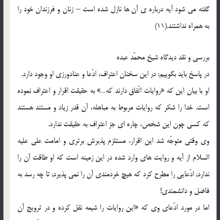
گفته مى شود آیه درباره ی آن ها نازل شده است – زنان و فرزندان خود را
به همراه نداشتند.(11)
بررسى و نقد دیدگاه شیخ محمّد عبده
در پاسخ باید بگوییم: در این سخنان اعتراف، ادّعا و عنادورزى او وجود دارد.
او با بیان این که «روایات اتّفاق دارند که…» به حقیقت اقرار و اعتراف نموده
است. خدا را شکر که روایات مربوط به مباهله، آن قدر زیاد و مستند هستند
که کسى چون این شخص، چاره اى جز اعتراف به حقیقت ندارد.
وى وقتى متوجّه شد این اقرار، مستلزم پذیرش برترى و امامت على علیه
السلام از آیه و روایت هاى وارد شده در این زمینه است که او طاقت آن را
ندارد; ادّعایى را مطرح کرد که هیچ خردمندى آن را نمى پذیرد; تا چه رسد به
فاضل و دانشمندى!
اما در مورد ادّعاى وى که «این روایات را شیعه نقل کرده و در ترویج آن