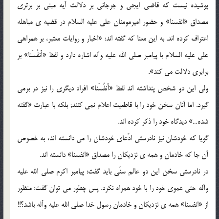
پوشیده نیست که قاضى ایجى و جرجانى بر دلالت آیه مبنى بر برترى
مصداق «انفسنا» و حضور امیرمومنان على علیه السلام در قضیه ی مباهله
اعتراف کرده اند. به این معنا که گفته اند: «اخبار و روایات معتبر، بر همراهى
على علیه السلام با پیامبر صلى الله علیه وآله اشاره دارد و لفظ «أَنفُسَنا» بر
برابرى دلالت مى کند».
ولى این دو شخص پنداشته اند لفظ «أَنفُسَنا» افراد دیگرى را نیز در برمى
گیرد. اما آنان سخن خود را با قاطعیت اعلام نمى کنند; بلکه با عبارت «گفته
شده…» دیدگاه خود را ذکر کرده اند.
گویا که خودشان نیز نادرستى ادّعاى خودشان را مى دانسته اند، به خصوص
آن جا که خادمان و همه ی نزدیکان را مصداق «انفسنا» دانسته اند.
در نادرستى سخن این دو عالم سنّى باید گفت: پیامبر اکرم صلى الله علیه
وآله حتى عموى خود را با خود همراه نکرد. پس چطور مى توان گفت: منظور
از «انفسنا» همه ی نزدیکان و خادمان رسول خدا صلى الله علیه وآله باشد؟!!