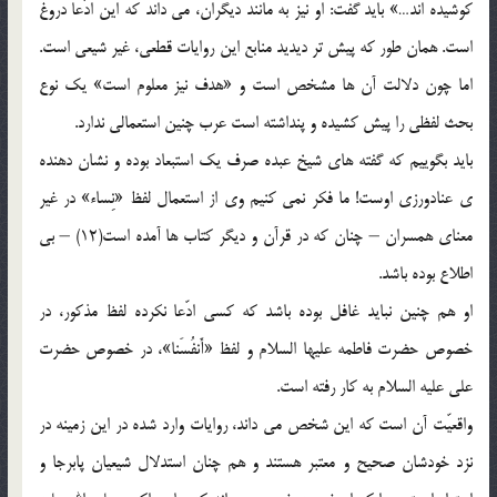
کوشیده اند…» باید گفت: او نیز به مانند دیگران، مى داند که این ادّعا دروغ
است. همان طور که پیش تر دیدید منابع این روایات قطعى، غیر شیعى است.
اما چون دلالت آن ها مشخص است و «هدف نیز معلوم است» یک نوع
بحث لفظى را پیش کشیده و پنداشته است عرب چنین استعمالى ندارد.
باید بگوییم که گفته هاى شیخ عبده صرف یک استبعاد بوده و نشان دهنده
ی عنادورزى اوست! ما فکر نمى کنیم وى از استعمال لفظ «نِساء» در غیر
معناى همسران – چنان که در قرآن و دیگر کتاب ها آمده است(12) – بى
اطلاع بوده باشد.
او هم چنین نباید غافل بوده باشد که کسى ادّعا نکرده لفظ مذکور، در
خصوص حضرت فاطمه علیها السلام و لفظ «أَنفُسَنا»، در خصوص حضرت
على علیه السلام به کار رفته است.
واقعیّت آن است که این شخص مى داند، روایات وارد شده در این زمینه در
نزد خودشان صحیح و معتبر هستند و هم چنان استدلال شیعیان پابرجا و