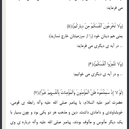
مى فرماید:
(وَلا تُخْرِجُونَ أَنْفُسَکُمْ مِنْ دِیارِکُمْ).(5)
یعنى هم دینان خود (را از سرزمینتان خارج نسازید).
… در آیه ی دیگرى مى فرماید:
(وَلا تَلْمِزُوا أَنْفُسَکُمْ).(6)
… و در آیه ی دیگرى مى خوانیم:
(لَوْ لا إِذْ سَمِعْتُمُوهُ ظَنَّ الْمُؤْمِنُونَ وَالْمُؤْمِناتُ بِأَنْفُسِهِمْ خَیْرًا).(7)
حضرت امیر علیه السلام، با پیامبر صلى الله علیه وآله رابطه ی قومى،
خویشاوندى و دامادى داشت. دین و مذهب هر دو یکى بود و چون بسیار با
یک دیگر مأنوس و مألوف بودند، پیامبر صلى الله علیه وآله درباره ی وى