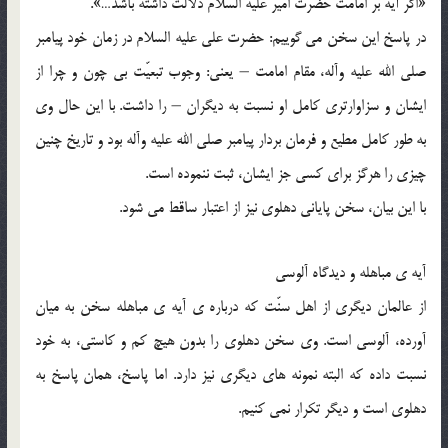
«اگر آیه بر امامت حضرت امیر علیه السلام دلالت داشته باشد…».
در پاسخ این سخن مى گوییم: حضرت على علیه السلام در زمان خود پیامبر
صلى الله علیه وآله، مقام امامت – یعنى: وجوب تبعیّت بى چون و چرا از
ایشان و سزاوارترى کامل او نسبت به دیگران – را داشت. با این حال وى
به طور کامل مطیع و فرمان بردار پیامبر صلى الله علیه وآله بود و تاریخ چنین
چیزى را هرگز براى کسى جز ایشان، ثبت ننموده است.
با این بیان، سخن پایانى دهلوى نیز از اعتبار ساقط مى شود.
آیه ی مباهله و دیدگاه آلوسى
از عالمان دیگرى از اهل سنّت که درباره ی آیه ی مباهله سخن به میان
آورده، آلوسى است. وى سخن دهلوى را بدون هیچ کم و کاستى، به خود
نسبت داده که البته نمونه هاى دیگرى نیز دارد. اما پاسخ، همان پاسخ به
دهلوى است و دیگر تکرار نمى کنیم.