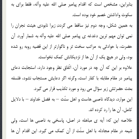
بنابراین، مشخص است که اقدام پیامبر صلى الله علیه وآله، فقط براى به
سکوت واداشتن خصم خود بوده است.
به همین شکل، وجه دوم نیز ساقط مى گردد; زیرا نابودى هیئت نجران را
نمى توان مهم ترین دغدغه ی پیامبر صلى الله علیه وآله به شمار آورد. آن
حضرت، با حوادثى به مراتب سخت تر و ناگوارتر از این قضیه روبه رو شده
بود، ولى در هیچ یک از آن ها از نزدیکانش کمک نخواست.
علاوه بر این که آن چه در مورد آن، اتّفاق نظر وجود دارد، استجابت دعاى
پیامبر در مقام مقابله با کفار است، وگرنه اگر دعایش مستجاب نشود، فلسفه
بعثت حضرتش زیر سؤال مى رود و مورد تکذیب قرار مى گیرد.
این موارد، دیدگاه ناصبى هاست و اهل سنّت – به فضل خداوند – با دلایل
کامل، آن ها را رد کرده اند.
خلاصه این که: آیه ی مباهله در اصل، پاسخى به ناصبى ها است، ولى
شیعه در مقام مجادله با اهل سنّت از آن کمک مى گیرد. این اقدام آن ها