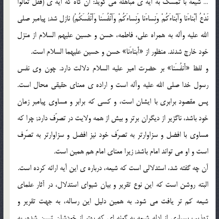
… شیعه با تمسّک به آیه ی مباهله مى گوید: آن گاه که آیه ی (فَقُلْ تَعالَوْا
نَدْعُ أَبْناءَنا وَأَبْناءَکُمْ وَنِساءَنا وَنِساءَکُمْ وَأَنْفُسَنا وَأَنْفُسَکُمْ) نازل شد; پیامبر صلى
الله علیه وآله به همراه على، فاطمه، حسن و حسین علیهم السلام از منزل
خود خارج شدند. منظور از «أَبناءَنا» حسن و حسین علیهما السلام است.
و لفظ «أَنفُسَنا» بر حضرت امیر علیه السلام دلالت دارد. چون وى نفس
رسول خدا صلى الله علیه وآله است و اراده ی معناى حقیقى محال است.
پس مقصود برابرى با ایشان است، و کسى که برابر و مساوى پیامبر زمان
خود باشد، ناگزیر از دیگران برتر و بیش از همه ولایت در تصرّف دارد; چرا که
مساوى با افضل و سزاوارتر به تصرّف خود نیز افضل و سزاوارتر به تصّرف
است و او مى تواند امام باشد; زیرا معناى امام هم همین است.
آن چه گفته شد، استدلالى است که شیعه، درباره ی این آیه ارائه کرده است.
البته روشن است که این نوع تقریر و بیان شیواى استدلال، در آثار علماى
شیعه کم تر یافت مى شود. به همین دلیل این رساله، به جهت تقریر و
تهذیب بسیارى از ادله شیعه به گونه اى که بهتر از خودشان تبیین شده، به