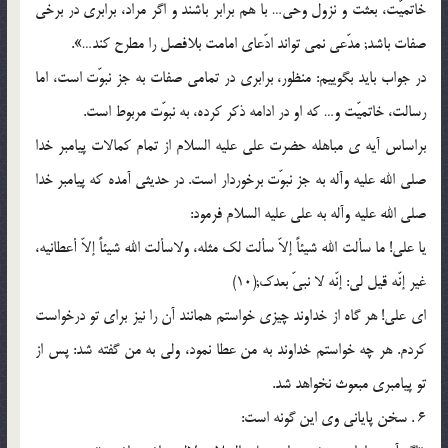
خاتمیّت، بعثت و نزول وحى… با هم برابر باشند و اگر مراد، برابرى در برخى
صفات باشد; مدّعى نمى تواند ادّعاى امامت بلافصل را مطرح کند…».
در جواب باید بگوییم: منظور، برابرى در تمامى صفات به جز نبوّت است، اما
رسالت، خاتمیّت و… که او در ادامه ذکر کرده، به نبوّت مربوط است.
براساس آیه ی مباهله حضرت على علیه السلام از تمام کمالات پیامبر خدا
صلى الله علیه وآله به جز نبوّت برخوردار است. در حدیثى آمده که پیامبر خدا
صلى الله علیه وآله به على علیه السلام فرمود:
یا علی! ما سألت الله شیئاً إلاّ سألت لک مثله، ولاسألت الله شیئاً إلاّ أعطانیه،
غیر إنّه قیل لی: إنّه لا نبیّ بعدک;(10)
اى على! هر گاه از خداوند چیزى خواستم همانند آن را نیز براى تو درخواست
کردم. هر چه خواستم خداوند به من عطا نمود، ولى به من گفته شد: پس از
تو پیامبرى مبعوث نخواهد شد.
6 . سخن پایانى وى این گونه است: