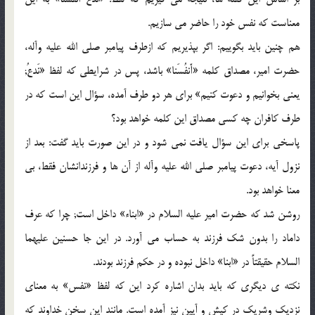
معناست که نفس خود را حاضر مى سازیم.
هم چنین باید بگوییم: اگر بپذیریم که ازطرف پیامبر صلى الله علیه وآله،
حضرت امیر، مصداق کلمه «أَنفُسَنا» باشد، پس در شرایطى که لفظ «نَدعُ;
یعنى بخوانیم و دعوت کنیم» براى هر دو طرف آمده، سؤال این است که در
طرف کافران چه کسى مصداق این کلمه خواهد بود؟
پاسخى براى این سؤال یافت نمى شود و در این صورت باید گفت: بعد از
نزول آیه، دعوت پیامبر صلى الله علیه وآله از آن ها و فرزندانشان فقط، بى
معنا خواهد بود.
روشن شد که حضرت امیر علیه السلام در «ابناء» داخل است; چرا که عرف
داماد را بدون شک فرزند به حساب مى آورد. در این جا حسنین علیهما
السلام حقیقتاً در «ابنا» داخل نبوده و در حکم فرزند بودند.
نکته ی دیگرى که باید بدان اشاره کرد این که لفظ «نفس» به معناى
نزدیک وشریک در کیش و آیین نیز آمده است. مانند این سخن خداوند که