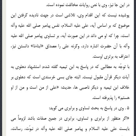
در این جا نیز، وى با نص روایات مخالفت نموده است.
پوشیده نیست که این اقدام وى، تلاشى است در جهت نادیده گرفتن این
موضوع که بر اساس آیه، على علیه السلام، نفس پیامبر صلى الله علیه وآله
است، چرا که او مى داند در این صورت آیه، بر تساوى پیامبر صلى الله علیه
وآله با آن حضرت اشاره دارد، وگرنه على را مصداق «ابناءنا» دانستن نیز،
اعتراف به برترى اوست.
با توجّه به مطالبى که در پاسخ به ابن تیمیه گفته شده; استشهاد دهلوى به
آیات دیگر قرآن مقبول نیست. البته جاى بسى خرسندى است که دهلوى بر
خلاف ابن تیمیه و دیگر ناصبى ها، حدیث: «على از من است و من از او
هستم» را پذیرفته است.
5 . وى در پاسخ به بحث تساوى و برابرى مى گوید:
«اگر منظور از برابرى و تساوى، برابرى در جمیع صفات باشد لزوماً مى
بایست على علیه السلام و پیامبر صلى الله علیه وآله در نبوّت، رسالت،