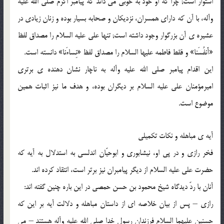
استوار است; چرا که او خود به خوبى مى داند که پیامبر اکرم صلى الله علیه
وآله، با آن که داراى همسران، نزدیکان و صحابه بسیار بوده و زنان زیادى در
عشیره ی آن بزرگوار وجود داشته است; تنها على علیه السلام را مصداق لفظ
«أَنفُسَنا» و فقط فاطمه علیها السلام را مصداق لفظ «نِساءَنا» دانسته است.
این اقدام پیامبر صلى الله علیه وآله به ناچار نشان دهنده ی برترى
امیرمؤمنان على علیه السلام بر دیگران بوده، و هدف ما نیز اثبات همین
موضوع است.
آیه ی مباهله و نکات تکمیلى
فخر رازى و در پى او، نیشابورى و ابوحیّان اندلسى به استدلال به آیه که
حضرت على علیه السلام از دیگر پیامبران نیز برتر است، انتقاد کرده اند.
آنان با ردّ دیدگاه شیخ محمود بن حسن حمصى در این باره چنین گفته اند:
رازى – پس از بیان خلاصه اى از داستان مباهله و دلالت آیه بر این که
حسنین علیهما السلام فرزندان رسول خدا صلى الله علیه وآله هستند – مى