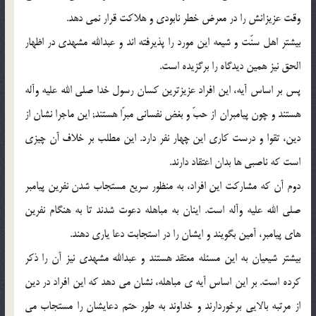
وقت عزیزانش را در معرض خطر نابودى و هلاکت قرار نمى دهد.
بیشتر اهل سنّت و شیعه این مورد را پذیرفته اند و عبدالله مشهدى در اظهار
الحق نیز همین دیدگاه را برگزیده است.
پس بر اساس آیه، این افراد عزیزترین کسان رسول خدا صلى الله علیه وآله
هستند و چون پیامبران از حبّ و بغض نفسانى مبرّا هستند; این ماجرا نشان از
دین، تقوا و درست کارى این چهار نفر دارد. این مطلب بر خلاف آن چیزى
است که ناصبى ها بدان اعتقاد دارند.
دوم آن که مشارکت این افراد، به منظور سریع مستجاب شدن نفرین پیامبر
صلى الله علیه وآله است. اینان به مباهله دعوت شدند تا به هنگام نفرین
هاى پیامبر، آمین بگویند و ایشان را در استجابت دعا یارى دهند.
بیشتر شیعیان به این مسئله معتقد هستند و عبدالله مشهدى نیز آن را ذکر
کرده است. بر این اساس آیه ی مباهله، نشان مى دهد که این افراد در دین
از مرتبه بالایى برخوردارند و خداوند به طور حتم دعایشان را مستجاب مى