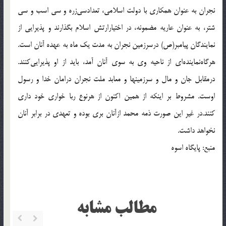
نجران به عنوان همكارى با دولت اسلامى، تعدادسى‌زره و سى اسب و سى
شتر، به عنوان عاريه مضمونه، در اختيارارتش اسلام بگذارند و پذيرايى از
نمايندگان پيامبر(ص) درسرزمين نجران به مدت يك ماه به عهده آنان است.
هرگاه‌نماينده‌اى از ناحيه وى به سوى آنان آمد، بايد از او پذيرايى‌كنند.
درمقابل جان و مال و سرزمينها و معابد ملت نجران درامان خدا و رسول
اوست. مشروط بر اينكه از همين اكنون از هرنوع ربا خوارى خود دارى
كنند.در غير اين صورت ذمه محمد ازآنان برى بوده و تعهدى در برابر آنان
نخواهد داشت.
منبع: پایگاه اسوه
مطالب مشابه