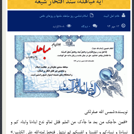
آيه مباهله، سند افتخار شیعه
خادم اهل البیت
اسلام شناسی
,
روز مباهله
,
ماهها و روزهای خاص
13 مهر 94
0 دیدگاه
2808بازدید
نويسنده:شمس الله صفرلكى
«فمن حآجك من بعد ما جآءك من العلم فقل تعالو ندع ابناءنا وابناء كم و
نساءنا و نساءكم و انفسنا و انفسكم ثم نبتهل فنجعل‌لعنه‌الله على الكذبين‌»