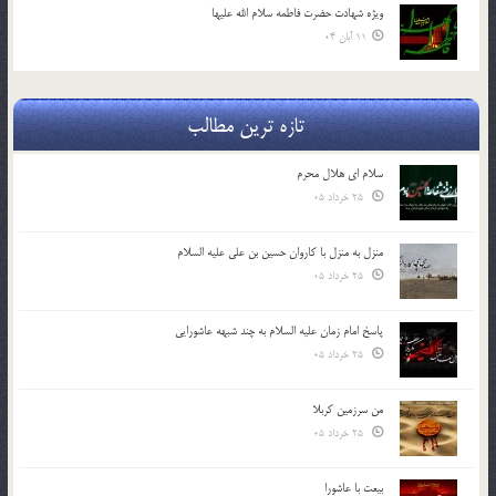
ویژه شهادت حضرت فاطمه سلام الله علیها
11 آبان 04
تازه ترین مطالب
سلام ای هلال محرم
25 خرداد 05
منزل به منزل با کاروان حسین بن علی علیه السلام
25 خرداد 05
پاسخ امام زمان علیه السلام به چند شبهه عاشورایی
25 خرداد 05
من سرزمین کربلا
25 خرداد 05
بیعت با عاشورا