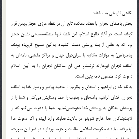
نگاهى تاريخى به مباهله:
بخش باصفاى نجران با هفتاد دهكده تابع آن در نقطه مرزى حجاز ويمن قرار
گرفته است. در آغاز طلوع اسلام، اين نقطه تنها منطقه‌مسيحى نشين حجاز
بود كه به عللى از بت پرستى دست كشيده، به‌آئين مسيح گرويده بودند.
پيامبر(ص) به موازات مكاتبه با سران‌دول جهان و مراكز مذهبى، نامه‌اى به
اسقف نجران ابوحارثه نوشت‌و طى آن ساكنان نجران را به آيين اسلام
دعوت كرد. مضمون نامه‌چنين است:
به نام خداى ابراهيم و اسحاق و يعقوب; از محمد پيامبر و رسول‌خدا به اسقف
نجران. خداى ابراهيم واسحاق و يعقوب را حمد وستايش مى‌كنم و شما را از
پرستش بندگان به پرستش خدا دعوت‌مى‌نمايم. شما را دعوت مى‌كنم كه از
لايت‌بندگان خدا خارج شويدو در ولايت‌خداوند وارد آييد; و اگر دعوت مرا
نپذيرفتيد، بايدبه حكومت اسلامى ماليات و جزيه بپردازيد در غير اين صورت،