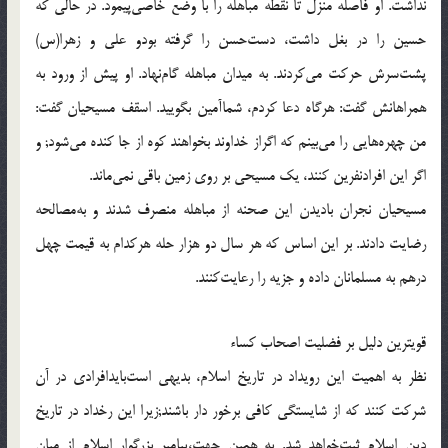
نداشت. او فاصله منزل تا نقطه مباهله را با وضع خاصى‌پيمود. در حالى كه
حسين را در بغل داشت، دست‌حسن را گرفته بودو على و زهرا(س)
پشت‌سرش حركت مى‌كردند. به ميدان مباهله گام‌نهاد. او پيش از ورود به
همراهانش گفت: هرگاه دعا كردم، شماآمين بگوييد. اسقف مسيحيان گفت:
من چهره‌هايى را مى‌بينم كه اگراز خداوند بخواهند كوه از جا كنده مى‌شود; و
اگر اين افرادنفرين كنند، يك مسيحى بر روى زمين باقى نمى‌ماند.
مسيحيان نجران باديدن اين صحنه از مباهله منصرف شدند و به‌مصالحه
رضايت دادند. بر اين اساس كه هر سال دو هزار حله هركدام به قيمت چهل
درهم به مسلمانان داده و جزيه را رعايت‌كنند.
قويترين دليل بر فضليت اصحاب كساء
نظر به اهميت اين رويداد در تاريخ اسلام، بديهى است‌بايدافرادى در آن
شركت كنند كه از شايستگى كافى برخور دار باشند;زيرا اين رخداد در تاريخ
دين اسلام ثبت‌خواهد شد. به همين جهت،پيامبر بزرگوار اسلام از ميان