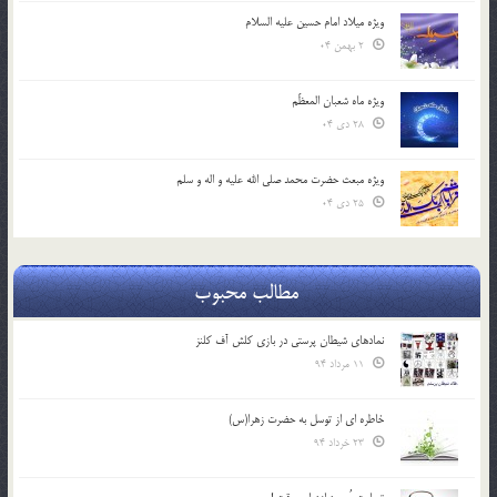
ویژه میلاد امام حسین علیه السلام
2 بهمن 04
ویژه ماه شعبان المعظّم
28 دی 04
ویژه مبعث حضرت محمد صلی الله علیه و اله و سلم
25 دی 04
مطالب محبوب
نمادهای شیطان پرستی در بازی کلش آف کلنز
11 مرداد 94
خاطره ای از توسل به حضرت زهرا(س)
23 خرداد 94