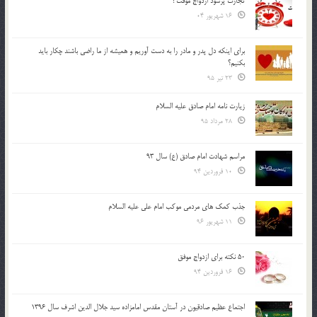
تجارت پُرسود ازدواج موقت !
16 شهریور 04
براي اينكه دل پدر و مادر را به دست آوريم و هميشه از ما راضي باشند چكار بايد
بكنيم؟
23 تیر 95
زیارت نامه امام صادق علیه السلام
28 مرداد 95
مراسم شهادت امام صادق (ع) سال 93
10 فروردین 94
جذب کمک های مردمی موکب امام علی علیه السلام
11 شهریور 96
50 نکته برای ازدواج موفق
16 فروردین 94
اجتماع عظیم صادقیون در آستان مقدس امامزاده سید جلال الدین اشرف سال 1396