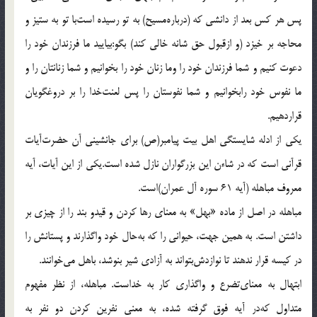
پس هر كس بعد از دانشى كه (درباره‌مسيح) به تو رسيده است‌با تو به ستيز و
محاجه بر خيزد (و ازقبول حق شانه خالى كند) بگو:بياييد ما فرزندان خود را
دعوت كنيم و شما فرزندان خود را وما زنان خود را بخوانيم و شما زنانتان را و
ما نفوس خود رابخوانيم و شما نفوستان را پس لعنت‌خدا را بر دروغگويان
قراردهيم.
يكى از ادله شايستگى اهل بيت پيامبر(ص) براى جانشينى آن حضرت‌آيات
قرآنى است كه در شاءن اين بزرگواران نازل شده است.يكى از اين آيات، آيه
معروف مباهله (آيه 61 سوره آل عمران)است.
مباهله در اصل از ماده «بهل‌» به معناى رها كردن و قيدو بند را از چيزى بر
داشتن است. به همين جهت، حيوانى را كه به‌حال خود واگذارند و پستانش را
در كيسه قرار ندهند تا نوازدش‌بتواند به آزادى شير بنوشد، باهل مى‌خوانند.
ابتهال به معناى‌تضرع و واگذارى كار به خداست. مباهله، از نظر مفهوم
متداول كه‌در آيه فوق گرفته شده، به معنى نفرين كردن دو نفر به