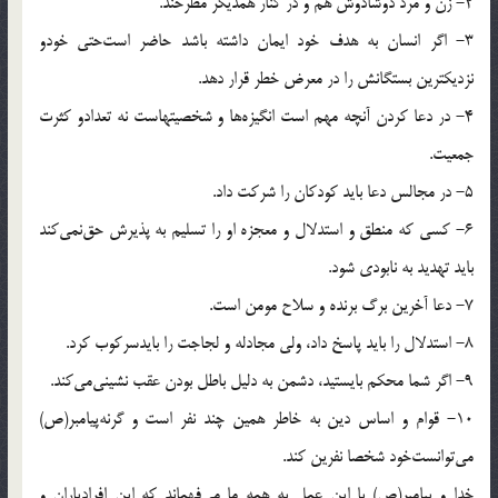
2- زن و مرد دوشادوش هم و در كنار همديگر مطرحند.
3- اگر انسان به هدف خود ايمان داشته باشد حاضر است‌حتى خودو
نزديكترين بستگانش را در معرض خطر قرار دهد.
4- در دعا كردن آنچه مهم است انگيزه‌ها و شخصيتهاست نه تعدادو كثرت
جمعيت.
5- در مجالس دعا بايد كودكان را شركت داد.
6- كسى كه منطق و استدلال و معجزه او را تسليم به پذيرش حق‌نمى‌كند
بايد تهديد به نابودى شود.
7- دعا آخرين برگ برنده و سلاح مومن است.
8- استدلال را بايد پاسخ داد، ولى مجادله و لجاجت را بايدسركوب كرد.
9- اگر شما محكم بايستيد، دشمن به دليل باطل بودن عقب نشينى‌مى‌كند.
10- قوام و اساس دين به خاطر همين چند نفر است و گرنه‌پيامبر(ص)
مى‌توانست‌خود شخصا نفرين كند.
خدا و پيامبر(ص) با اين عمل به همه ما مى‌فهماند كه اين افرادياران و