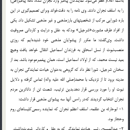
به‌شما اعلام خطر مى‌شود. نمايندگان پيامبر وارد نجران شده، نامه‌ پيامبر(ص)
را به اسقف نجران دادند. وى نامه را به دقت‌خواند وبراى تصميم‌گيرى در اين
باره شورايى مركب از شخصيتهاى بارزمذهبى و غير مذهبى تشكيل داد. يكى
از افراد طرف مشورت‌«شرجيل‌» بودكه به عقل و درايت و كاردانى معروفيت
داشت. وى‌گفت: ما مكرر از پيشوايان مذهبى خود شنيده‌ايم كه روزى
منصب‌نبوت از نسل اسحاق به فرزندان اسماعيل انتقال خواهد يافت وهيچ
بعيد نيست محمد، كه از اولاد اسماعيل است، همان پيغمبرموعود باشد. بعد از
سخنان شرجيل، شورا نظر داد كه گروهى به‌عنوان هياءت نمايندگى نجران به
مدينه برود تا از نزديك با محمد(صلی الله علیه واله) تماس گرفته و دلايل
نبوت او را مورد بررسى قرار دهد.بدين ترتيب، شصت تن از داناترين مردم
نجران انتخاب گرديدند كه‌در راءس آنها سه پيشواى مذهبى قرار داشت:
1- ابوحارثه بن علقمه، اسقف اعظم نجران كه نماينده رسمى‌كليساهاى روم
وحجاز بود.
2- عبدالمسيح، رئيس هياءت نمايندگى كه به عقل و كاردانى شهرت‌داشت.