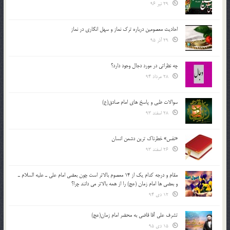
29 تیر 96
احادیث معصومین درباره ترک نماز و سهل انگاری در نماز
29 آذر 95
چه نظراتی در مورد دجال وجود دارد؟
28 مرداد 94
سوالات طبی و پاسخ های امام صادق(ع)
28 اسفند 93
«نفس» خطرناک ترین دشمن انسان
26 اسفند 93
مقام و درجه كدام يك از 14 معصوم بالاتر است چون بعضي امام علي ـ عليه السلام ـ
و بعضي ها امام زمان (عج) را از همه بالاتر مي دانند چرا؟
12 دی 94
تشرف علي آقا قاضي به محضر امام زمان(عج)
15 دی 95