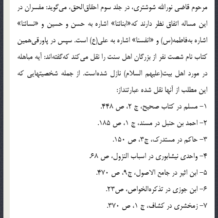
مرحوم قاضى نورالله شوشترى، در جلد سوم احقاق‌الحق، مى‌گويد: مفسران در
اين مساله اتفاق نظر دارند كه‌«ابنائنا» اشاره به حسن و حسين و «نسائنا»
اشاره به‌فاطمه(س) و «انفسنا» اشاره به على(ع) است. سپس در پاورقى‌همين
كتاب نام شصت نفر از بزرگان اهل سنت را نقل مى‌كند كه‌گفته‌اند: آيه مباهله
در مورد اهل بيت(عليهم السلام) نازل شده‌است. از جمله شخصيتهايى كه
اين مطلب از آنها نقل شده عبارتنداز:
1- مسلم در كتاب صحيح، ج 2، ص 448.
2- احمد بن حنبل در مسند، ج 1، ص 185.
3- حاكم در مستدرك، ج‌3، ص 150.
4- واحدى نيشابورى در اسباب النزول، ص 68.
5- ابن اثير در جامع الاصول، ج‌9، ص 470.
6- ابن جوزى در تذكره‌الخواص، ص‌23.
7- زمخشرى در كشاف، ج 1، ص 370.