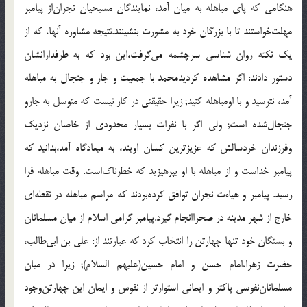
هنگامى كه پاى مباهله به ميان آمد، نمايندگان مسيحيان نجران‌از پيامبر
مهلت‌خواستند تا با بزرگان خود به مشورت بنشينند.نتيجه مشاوره آنها، كه از
يك نكته روان شناسى سرچشمه مى‌گرفت،اين بود كه به طرفدارانشان
دستور دادند: اگر مشاهده كرديدمحمد با جمعيت و جار و جنجال به مباهله
آمد، نترسيد و با اومباهله كنيد; زيرا حقيقتى در كار نيست كه متوسل به جارو
جنجال‌شده است; ولى اگر با نفرات بسيار محدودى از خاصان نزديك
وفرزندان خردسالش كه عزيزترين كسان اويند، به ميعادگاه آمد،بدانيد كه
پيامبر خداست و از مباهله با او بپرهيزيد كه خطرناك‌است. وقت مباهله فرا
رسيد. پيامبر و هياءت نجران توافق كرده‌بودند كه مراسم مباهله در نقطه‌اى
خارج از شهر مدينه در صحراانجام گيرد.پيامبر گرامى اسلام از ميان مسلمانان
و بستگان خود تنها چهارتن را انتخاب كرد كه عبارتند از: على بن ابى‌طالب،
حضرت زهرا،امام حسن و امام حسين(عليهم السلام); زيرا در ميان
مسلمانان‌نفوسى پاكتر و ايمانى استوارتر از نفوس و ايمان اين چهارتن‌وجود