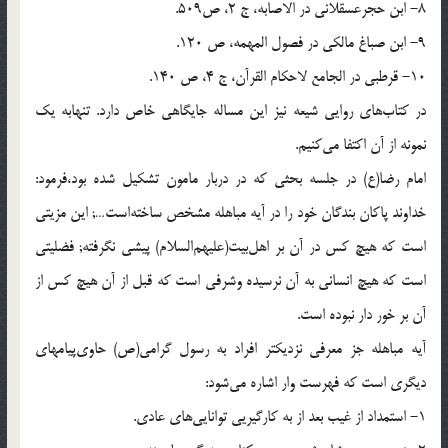
8- ابن حجرعسقلانى در الاصابه، ج 2، ص‌509.
9- ابن صباغ مالكى در فصول المهمه، ص 120.
10- قرطبى در الجامع لاحكام القرآن، ج 4، ص 140.
در كتاب‌هاى روايى شيعه نيز اين مساله جايگاهى خاص دارد. تنهابه يك
نمونه از آن اكتفا مى‌كنيم.
امام رضا(ع) در جلسه بحثى كه در دربار مامون تشكيل شده بود،فرمود:
خداوند پاكان بندگان خود را در آيه مباهله مشخص ساخته‌است…; اين مزيتى
است كه هيچ كس در آن بر اهل‌بيت(عليهم‌السلام) پيشى نگرفته; فضليتى
است كه هيچ انسانى به آن نرسيده وشرفى است كه قبل از آن هيچ كس از
آن بر خور دار نبوده است.
آيه مباهله جز معرفى نزديكتر افراد به رسول گرامى(ص) حاوى‌پيامهاى
ديگرى است كه فهرست وار اشاره مى‌شود:
1- استمداد از غيب بعد از به كارگيريى توانايى‌هاى عادى.