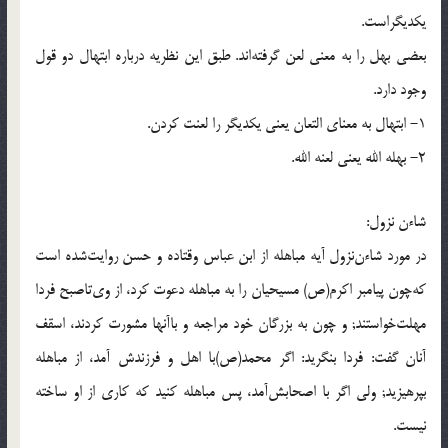
يكديگراست.
بعضى بهل را به معنى لعن گرفته‌اند. طبق اين نظريه درباره ابتهال دو قول
وجود دارد.
1- ابتهال به معناى التعان يعنى يكديگر را لعنت كردن.
2- بهله الله يعنى لعنه الله.
شاءن نزول:
در مورد شاءن‌نزول آيه مباهله از ابن عباس وقتاده و حسن روايت‌شده است
كه‌چون پيامبر اكرم(ص) مسيحيان را به مباهله دعوت كرد، از وى‌تاصبح فردا
مهلت‌خواستند; و چون به بزرگان خود مراجعه و باآنها مشورت كردند، اسقف
آنان گفت: فردا بنگريد: اگر محمد(ص)با اهل و فرزندش آمد، از مباهله
بپرهيزيد; ولى اگر با اصحابش‌آمد، پس مباهله كنيد كه كارى از او ساخته
نيست.