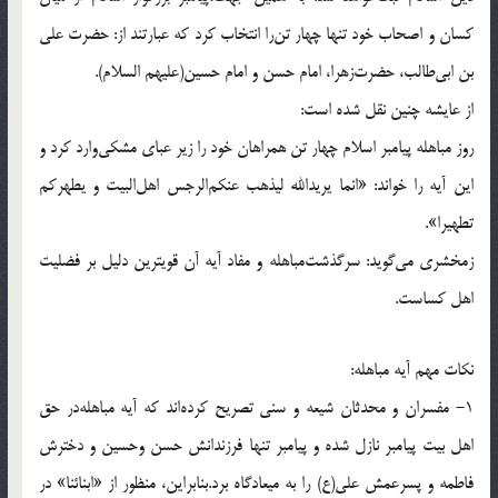
كسان و اصحاب خود تنها چهار تن‌را انتخاب كرد كه عبارتند از: حضرت على
بن ابى‌طالب، حضرت‌زهرا، امام حسن و امام حسين(عليهم السلام).
از عايشه چنين نقل شده است:
روز مباهله پيامبر اسلام چهار تن همراهان خود را زير عباى مشكى‌وارد كرد و
اين آيه را خواند: «انما يريدالله ليذهب عنكم‌الرجس اهل‌البيت و يطهركم
تطهيرا».
زمخشرى مى‌گويد: سرگذشت‌مباهله و مفاد آيه آن قويترين دليل بر فضليت
اهل كساست.
نكات مهم آيه مباهله:
1- مفسران و محدثان شيعه و سنى تصريح كرده‌اند كه آيه مباهله‌در حق
اهل بيت پيامبر نازل شده و پيامبر تنها فرزندانش حسن وحسين و دخترش
فاطمه و پسرعمش على(ع) را به ميعادگاه برد.بنابراين، منظور از «ابنائنا» در