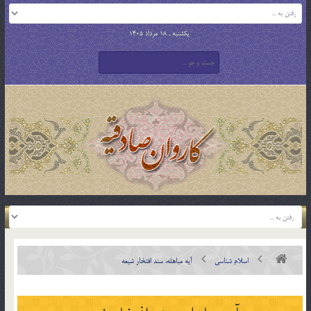
یکشنبه , 18 مرداد 1405
اسلام شناسی
آيه مباهله، سند افتخار شیعه