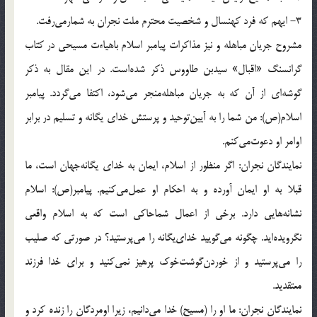
3- ايهم كه فرد كهنسال و شخصيت محترم ملت نجران به شمارمى‌رفت.
مشروح جريان مباهله و نيز مذاكرات پيامبر اسلام باهياءت مسيحى در كتاب
گرانسنگ «اقبال‌» سيدبن طاووس ذكر شده‌است. در اين مقال به ذكر
گوشه‌اى از آن كه به جريان مباهله‌منجر مى‌شود، اكتفا مى‌گردد. پيامبر
اسلام(ص): من شما را به آيين‌توحيد و پرستش خداى يگانه و تسليم در برابر
اوامر او دعوت‌مى‌كنم.
نمايندگان نجران: اگر منظور از اسلام، ايمان به خداى يگانه‌جهان است، ما
قبلا به او ايمان آورده و به احكام او عمل‌مى‌كنيم. پيامبر(ص): اسلام
نشانه‌هايى دارد. برخى از اعمال شماحاكى است كه به اسلام واقعى
نگرويده‌ايد. چگونه مى‌گوييد خداى‌يگانه را مى‌پرستيد؟ در صورتى كه صليب
را مى‌پرستيد و از خوردن‌گوشت‌خوك پرهيز نمى‌كنيد و براى خدا فرزند
معتقديد.
نمايندگان نجران: ما او را (مسيح) خدا مى‌دانيم، زيرا اومردگان را زنده كرد و