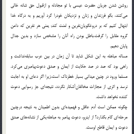
روشن شدن جريان حضرت عيسى با تو مجادله و ازقبول حق شانه خالى
مى‌كنند، بگو فرزندان و زنان و نزديكان خودرا گرد آوريم و به درگاه خدا
ابتهال كنيم كه بر دروغگويان‌نفرين و لعنت كند; يعنى هر نفرين كه دامن
گروه مقابل را گرفت،باطل بودن راه آنان را مشخص سازد و بدين جدال
پايان دهيم.
مساله مباهله به اين شكل شايد تا آن زمان در بين عرب سابقه‌نداشت و
راهى بود كه صد در صد حكايت از ايمان و صدق دعوت‌پيامبرى مى‌كرد.
مسلما ورود در چنين ميدانى بسيار خطرناك است،زيرا اگر دعاى او به اجابت
نرسد و اثرى از مجازات مخالفان‌آشكار نگردد، نتيجه‌اى جز رسوايى دعوت
كننده نخواهد داشت.
چگونه ممكن است آدم عاقل و فهميده‌اى بدون اطمينان به نتيجه درچنين
مرحله‌اى گام بگذارد؟ از اينرو، دعوت پيامبر به مباهله‌يكى از نشانه‌هاى صدق
دعوت و ايمان قاطع اوست.