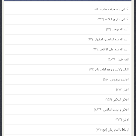
آشنایی با صحیفه سجادیه
(56)
آشنایی با نهج البلاغه
(392)
آیت الله بهجت
(54)
آیت الله سید ابوالحسن اصفهانی
(43)
آیت الله سید علی آقا قاضی
(42)
ائمه اطهار
(5,038)
اثبات ولایت و وجود امام زمان
(73)
احادیث موضوعی
(550)
اخبار
(717)
اخلاق اسلامی
(956)
اخلاق و تربیت اسلامی
(2,836)
ادیان
(474)
ارتباط با امام زمان (عج)
(14)