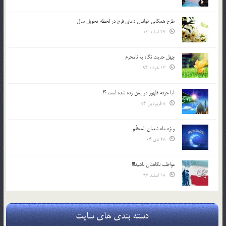
طرح همگانی خواندن دعای فرج در لحظه تحویل سال
27 اسفند 03
چهل حدیث نگاه به نامحرم
13 خرداد 94
آیا جرقه ظهور در یمن زده شده است ؟!
8 فروردین 94
ویژه ماه شعبان المعظّم
28 دی 04
مواظب نگاهتان باشید!!!
18 اسفند 93
دسته بندی های سایت