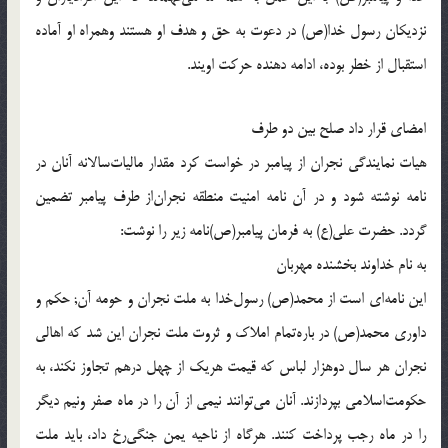
نزديكان رسول خدا(ص) در دعوت به حق و هدف او هستند وهمراه او آماده
استقبال از خطر بوده، ادامه دهنده حركت اويند.
امضاى قرار داد صلح بين دو طرف
هيات نمايندگى نجران از پيامبر در خواست كرد مقدار ماليات‌سالانه آنان در
نامه نوشته شود و در آن نامه امنيت منطقه نجران‌از طرف پيامبر تضمين
گردد. حضرت على(ع) به فرمان پيامبر(ص)نامه زير را نوشت:
به نام خداوند بخشنده مهربان
اين نامه‌اى است از محمد(ص) رسول‌خدا به ملت نجران و حومه آن; حكم و
داورى محمد(ص) در باره‌تمام املاك و ثروت ملت نجران اين شد كه اهالى
نجران هر سال دوهزار لباس كه قيمت هريك از چهل درهم تجاوز نكند، به
حكومت‌اسلامى بپردازند. آنان مى‌توانند نيمى از آن را در ماه صفر ونيم ديگر
را در ماه رجب پرداخت كنند. هرگاه از ناحيه يمن جنگى‌رخ داد، بايد ملت