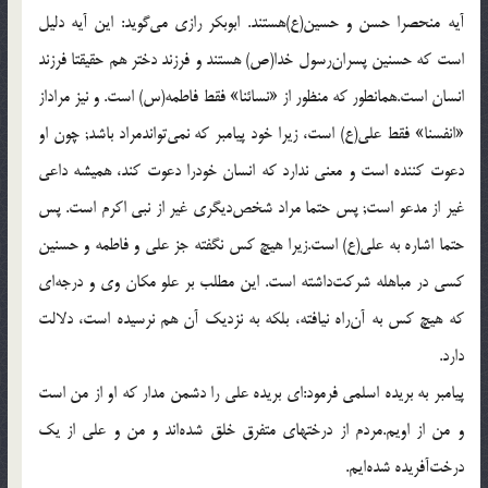
آيه منحصرا حسن و حسين(ع)هستند. ابوبكر رازى مى‌گويد: اين آيه دليل
است كه حسنين پسران‌رسول خدا(ص) هستند و فرزند دختر هم حقيقتا فرزند
انسان است.همانطور كه منظور از «نسائنا» فقط فاطمه(س) است. و نيز مراداز
«انفسنا» فقط على(ع) است، زيرا خود پيامبر كه نمى‌تواندمراد باشد; چون او
دعوت كننده است و معنى ندارد كه انسان خودرا دعوت كند، هميشه داعى
غير از مدعو است; پس حتما مراد شخص‌ديگرى غير از نبى اكرم است. پس
حتما اشاره به على(ع) است.زيرا هيچ كس نگفته جز على و فاطمه و حسنين
كسى در مباهله شركت‌داشته است. اين مطلب بر علو مكان وى و درجه‌اى
كه هيچ كس به آن‌راه نيافته، بلكه به نزديك آن هم نرسيده است، دلالت
دارد.
پيامبر به بريده اسلمى فرمود:اى بريده على را دشمن مدار كه او از من است
و من از اويم.مردم از درختهاى متفرق خلق شده‌اند و من و على از يك
درخت‌آفريده شده‌ايم.