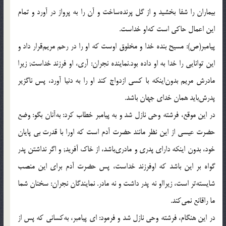
بيماران را شفا بخشيد و از گل پرنده‌ساخت و آن را به پرواز در آورد و تمام
اين اعمال حاكى است كه‌او خداست.
پيامبر(ص): مسيح بنده خدا و مخلوق اوست كه او را در رحم مريم‌قرار داد و
اين توانايى را خدا به او داده بود.نماينده نجران: آرى، او فرزند خداست; زيرا
مادرش مريم بدون‌اينكه با كسى ازدواج كند او را به دنيا آورد، پس ناگزير
پدرش‌بايد همان خداى جهان باشد.
در اين موقع، فرشته وحى نازل شد و به پيامبر خطاب كرد: به‌آنان بگو: وضع
حضرت عيسى از اين نظر مانند حضرت آدم است كه اورا با قدرت بى پايان
خود، بدون اينكه داراى پدرى و مادرى‌باشد، از خاك آفريد; و اگر نداشتن پدر
گواه بر اين باشد كه اوفرزند خداست، پس حضرت آدم براى اين منصب
شايسته‌تر است، زيرااو نه پدر داشت و نه مادر. نمايندگان نجران: سخنان شما
ما راقانع نمى‌كند.
در اين هنگام، فرشته وحى نازل شد و فرمود: اى پيامبر، به‌كسانى كه پس از