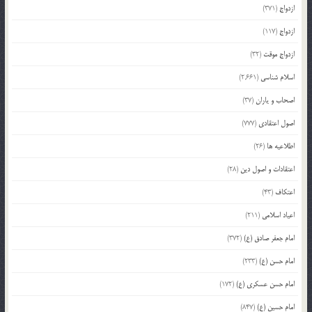
ازدواج
(371)
ازدواج
(117)
ازدواج موقت
(32)
اسلام شناسی
(2,661)
اصحاب و یاران
(37)
اصول اعتقادی
(777)
اطلاعیه ها
(26)
اعتقادات و اصول دین
(28)
اعتکاف
(43)
اعیاد اسلامی
(211)
امام جعفر صادق (ع)
(372)
امام حسن (ع)
(233)
امام حسن عسکری (ع)
(172)
امام حسین (ع)
(847)