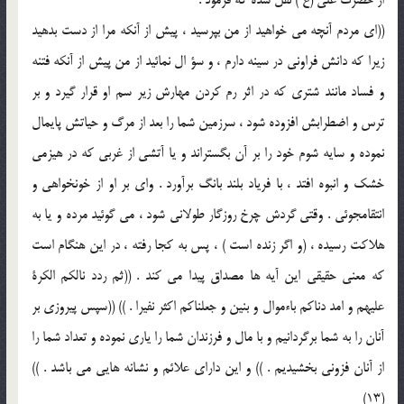
((ای مردم آنچه می خواهید از من بپرسید ، پیش از آنکه مرا از دست بدهید
زیرا که دانش فراونی در سینه دارم ، و سؤ ال نمائید از من پیش از آنکه فتنه
و فساد مانند شتری که در اثر رم کردن مهارش زیر سم او قرار گیرد و بر
ترس و اضطرابش افزوده شود ، سرزمین شما را بعد از مرگ و حیاتش پایمال
نموده و سایه شوم خود را بر آن بگستراند و یا آتشی از غربی که در هیزمی
خشک و انبوه افتد ، با فریاد بلند بانگ برآورد . وای بر او از خونخواهی و
انتقامجوئی . وقتی گردش چرخ روزگار طولانی شود ، می گوئید مرده و یا به
هلاکت رسیده ، (و اگر زنده است ) ، پس به کجا رفته ، در این هنگام است
که معنی حقیقی این آیه ها مصداق پیدا می کند . ((ثم ردد نالکم الکرة
علیهم و امد دناکم باءموال و بنین و جعلناکم اکثر نفیرا . )) ((سپس پیروزی بر
آنان را به شما برگردانیم و با مال و فرزندان شما را یاری نموده و تعداد شما را
از آنان فزونی بخشیدیم . )) و این دارای علائم و نشانه هایی می باشد . ))
(13)