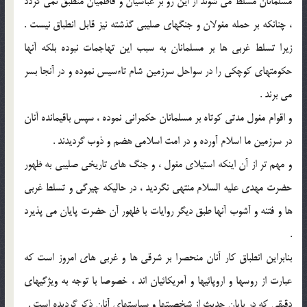
مسلمانان مسلط می شوند از این رو بر عباسیان و فاطمیان منطبق نمی گردد
، چنانکه بر حمله مغولان و جنگهای صلیبی گذشته نیز قابل انطباق نیست .
زیرا تسلط غربی ها بر مسلمانان به سبب این تهاجمات نبوده بلکه آنها
حکومتهای کوچکی را در سواحل سرزمین شام تاءسیس نموده و در آنجا بسر
می برند .
و اقوام مغول مدتی کوتاه بر مسلمانان حکمرانی نموده ، سپس باقیمانده آنان
در سرزمین ما اسلام آورده و در امت اسلامی هضم و ذوب گردیدند .
و مهم تر از آن اینکه استیلای مغول ، و جنگ های تاریخی صلیبی به ظهور
حضرت مهدی علیه السلام منتهی نگردید ، در حالیکه چیرگی و تسلط غربی
ها و فتنه و آشوب آنها طبق دیگر روایات با ظهور آن حضرت پایان می پذیرد
.
بنابراین انطباق کار آنان منحصرا بر شرقی ها و غربی های امروز است که
عبارت از روسها و اروپائیها و آمریکائیان اند ، خصوصا با توجه به ویژگیهای
دقیقی که در پایان حدیث از شخصیتها و سیاستهای آنان ذکر گردیده است .