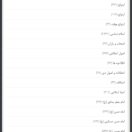
ازدواج
(371)
ازدواج
(117)
ازدواج موقت
(32)
اسلام شناسی
(2,661)
اصحاب و یاران
(37)
اصول اعتقادی
(777)
اطلاعیه ها
(26)
اعتقادات و اصول دین
(28)
اعتکاف
(43)
اعیاد اسلامی
(211)
امام جعفر صادق (ع)
(372)
امام حسن (ع)
(233)
امام حسن عسکری (ع)
(172)
امام حسین (ع)
(847)