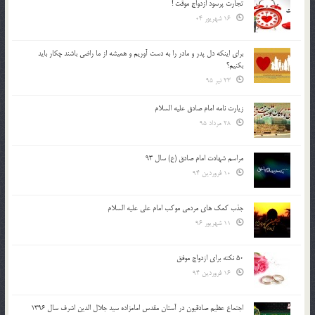
تجارت پُرسود ازدواج موقت !
16 شهریور 04
براي اينكه دل پدر و مادر را به دست آوريم و هميشه از ما راضي باشند چكار بايد
بكنيم؟
23 تیر 95
زیارت نامه امام صادق علیه السلام
28 مرداد 95
مراسم شهادت امام صادق (ع) سال 93
10 فروردین 94
جذب کمک های مردمی موکب امام علی علیه السلام
11 شهریور 96
50 نکته برای ازدواج موفق
16 فروردین 94
اجتماع عظیم صادقیون در آستان مقدس امامزاده سید جلال الدین اشرف سال 1396