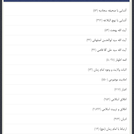
آشنایی با صحیفه سجادیه
(56)
آشنایی با نهج البلاغه
(392)
آیت الله بهجت
(54)
آیت الله سید ابوالحسن اصفهانی
(43)
آیت الله سید علی آقا قاضی
(42)
ائمه اطهار
(5,038)
اثبات ولایت و وجود امام زمان
(73)
احادیث موضوعی
(550)
اخبار
(717)
اخلاق اسلامی
(956)
اخلاق و تربیت اسلامی
(2,836)
ادیان
(474)
ارتباط با امام زمان (عج)
(14)