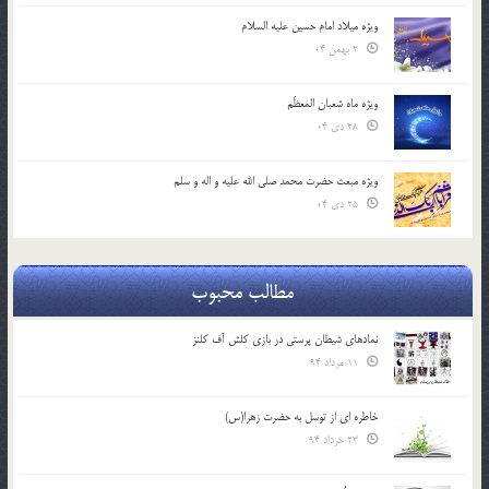
ویژه میلاد امام حسین علیه السلام
2 بهمن 04
ویژه ماه شعبان المعظّم
28 دی 04
ویژه مبعث حضرت محمد صلی الله علیه و اله و سلم
25 دی 04
مطالب محبوب
نمادهای شیطان پرستی در بازی کلش آف کلنز
11 مرداد 94
خاطره ای از توسل به حضرت زهرا(س)
23 خرداد 94