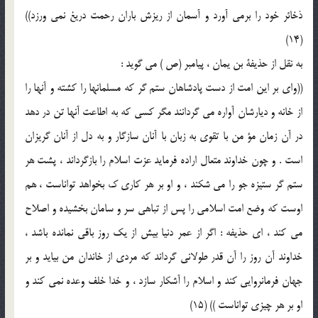
ذخائر خود را برمی آورد و آسمان از ریزش باران رحمت دریغ نمی ورزد))
(14)
به نقل از حذیفة بن یمان ، پیامبر (ص ) می گوید :
((وای بر این امت از دست پادشاهان ستم گر که مسلمانها را کشته و آنها را
از خانه و دیارشان آواره می گردانند مگر کسی که به اطاعت آنها تن در دهد
در آن زمان مؤ من با تقوی به زبان با آنان سازگار و به دل از آنان گریزان
است . و چون خداوند متعال اراده فرماید عزت اسلام را بازگرداند ، پشت هر
ستم گر ستیزه جو را می شکند ، و او بر هر کاری ک بخواهد تواناست ، هم
اوست که وضع امت اسلامی را پس از تباهی سر و سامان بخشیده و اصلاح
می کند ، ای حذیفه : اگر از عمر دنیا بیش از یک روز باقی نمانده باشد ،
خداوند آن روز را آن قدر طولانی گرداند که مردی از خاندان من بیاید و بر
جهان فرمانروایی کند و اسلام را آشکار سازد ، و خدا خلف وعده نمی کند و
او بر هر چیزی تواناست )) (15)