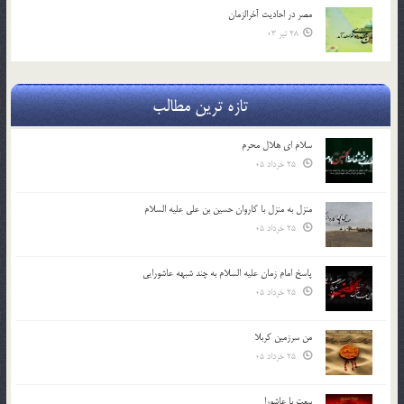
مصر در احادیث آخرالزمان
28 تیر 03
تازه ترین مطالب
سلام ای هلال محرم
25 خرداد 05
منزل به منزل با کاروان حسین بن علی علیه السلام
25 خرداد 05
پاسخ امام زمان علیه السلام به چند شبهه عاشورایی
25 خرداد 05
من سرزمین کربلا
25 خرداد 05
بیعت با عاشورا