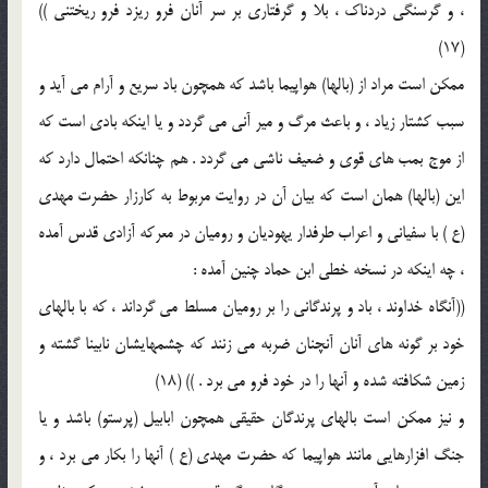
، و گرسنگی دردناک ، بلا و گرفتاری بر سر آنان فرو ریزد فرو ریختنی ))
(17)
ممکن است مراد از (بالها) هواپیما باشد که همچون باد سریع و آرام می آید و
سبب کشتار زیاد ، و باعث مرگ و میر آنی می گردد و یا اینکه بادی است که
از موج بمب های قوی و ضعیف ناشی می گردد . هم چنانکه احتمال دارد که
این (بالها) همان است که بیان آن در روایت مربوط به کارزار حضرت مهدی
(ع ) با سفیانی و اعراب طرفدار یهودیان و رومیان در معرکه آزادی قدس آمده
، چه اینکه در نسخه خطی ابن حماد چنین آمده :
((آنگاه خداوند ، باد و پرندگانی را بر رومیان مسلط می گرداند ، که با بالهای
خود بر گونه های آنان آنچنان ضربه می زنند که چشمهایشان نابینا گشته و
زمین شکافته شده و آنها را در خود فرو می برد . )) (18)
و نیز ممکن است بالهای پرندگان حقیقی همچون ابابیل (پرستو) باشد و یا
جنگ افزارهایی مانند هواپیما که حضرت مهدی (ع ) آنها را بکار می برد ، و