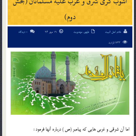
آشوب گری شرق و غرب علیه مسلمانان (بخش
دوم)
خادم اهل البیت
ظهور
,
مهدویت
19 مهر 94
0 دیدگاه
1733بازدید
اما آن شرقی و غربی هایی که پیامبر (ص ) درباره آنها فرمود :