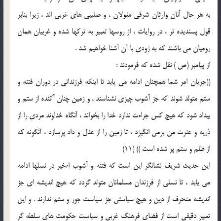
به هر حال آنان وارثان شرقی مغولان ، و صلیبی های غربی اند ، زیرا بنابر
قول پسندیده تر ، در روایات ، از روسها تعبیر به ترکها شده و غربیان همان
رومیان می باشند که به زودی با آن آشنا خواهیم شد .
از پیامبر (ص ) نقل شده که فرمودند :
((جریان امر شما همچنان ادامه می یابد تا اینکه فرزندانی در دوران فتنه و
ستم متولد شوند که جز آشوب چیزی نشناسند ، و زمین چنان آکنده از ستم و
بیداد شود که هیچ کس جراءت ندارد خدا را بخواند ، آنگاه خداوند مردی را از
ذریه و عترت من برمی انگیزد ، تا زمین را از عدل و داد پرسازد ، آنگونه که
از ظلم و ستم پر شده است )) (11)
این حدیث شریف نشانگر این است که فتنه و آشوب اءخیر در نسلها ادامه
می یابد ، تا نسلی از فرزندان مسلمانان متولد گردد که هیچ اندیشه ای جز
اندیشه منحرف از دین و هیچ سیاستی جز سیاست جور و ستم ندارند . و این
تعبیر دقیقی است از فضای فرهنگ غربی و سیاست حکومت های سلطه گر