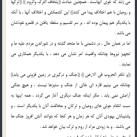
می زنند که خوی آنهاست . همچنین عبادت ((یتخاف الترک والروم )) ((ترکها
و رومیان با هم اختلاف پیدا می کنند)) این کشمکش و اختلاف آنها ، با آنکه
با یکدیگر هم پیمان بوده اند ، بر سر تقسیم و سلطه یافتن در قلمرو نفوذشان
می باشد .
اما در همان حال ، در دشمنی با ما متحد گشته و در شوراندن مردم علیه ما و
تجهیز نیروها چنانکه واقعیت امر نشان می دهد ، با یکدیگر همکاری می
نمایند .
((و تکثر الحروب فی الارض )) ((جنگ و درگیری در زمین فزونی می یابد))
چنانکه می بینیم قاره ای خالی از جنگ و ستیزها نیست ، و هیچ جنگی
آرامش نمی یابد ، مگر اینکه جنگ دیگری آغاز می گردد ، همه اینها به
سبب انتقام جوئی های رومیان و ترکان و مخالفت آنان با یکدیگر است ، و
پشتیبانان یهودی آنان که هر زمان و هر کجا که بتوانند آتش افروز جنگ ها
می باشند . و به زودی مراد از روم و ترک بیان خواهد شد .
از حضرت علی (ع ) نقل شده که فرمود :