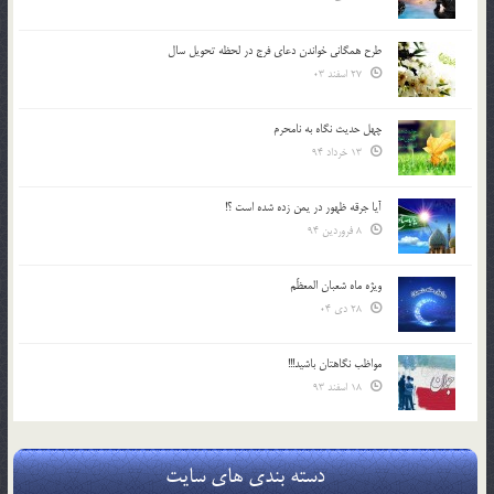
طرح همگانی خواندن دعای فرج در لحظه تحویل سال
27 اسفند 03
چهل حدیث نگاه به نامحرم
13 خرداد 94
آیا جرقه ظهور در یمن زده شده است ؟!
8 فروردین 94
ویژه ماه شعبان المعظّم
28 دی 04
مواظب نگاهتان باشید!!!
18 اسفند 93
دسته بندی های سایت