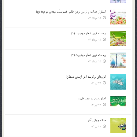
استقرار عدالت و از بين بردن ظلم، خصوصيّت مهدي موعود(عج)
13 مرداد 03
برجسته ترين شعار مهدويت (1)
13 مرداد 03
برجسته ترين شعار مهدويت (2)
13 مرداد 03
ابزارهاي برگزيده آخر الزماني شيطان!
28 تیر 03
احياي دين در عصر ظهور
28 تیر 03
جنگ جهاني آخر
28 تیر 03