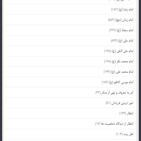
امام رضا (ع)
(182)
امام زمان (عج)
(583)
امام سجاد (ع)
(227)
امام علی (ع)
(894)
امام علی النقی (ع)
(165)
امام محمد باقر (ع)
(165)
امام محمد تقی (ع)
(146)
امام موسی کاظم (ع)
(152)
امر به معروف و نهی از منکر
(63)
امور تربیتی فرزندان
(51)
انتظار
(164)
انتظار از دیدگاه شخصیت ها
(17)
اهل بیت
(104)