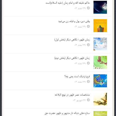
حاکم خليفه الله و امام زمان (علیه السلام)است
29 اسفند 03
وقتی دین، پول و قبله، زن می‌شود
29 اسفند 03
زمان ظهور ؛ نگاهی دیگر (بخش اول)
29 اسفند 03
زمان ظهور ؛ نگاهی دیگر (بخش دوم)
29 اسفند 03
فرج نزدیک است یعنی چه؟
29 اسفند 03
مشخصات عصر ظهور در نهج البلاغه
22 شهریور 03
ستاره های دنباله دار مشهور و ظهور حضرت حق