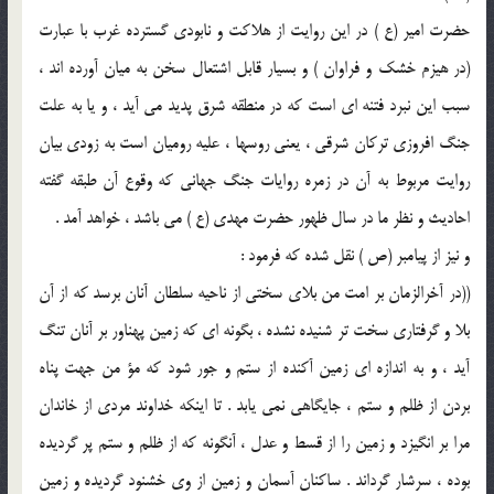
حضرت امیر (ع ) در این روایت از هلاکت و نابودی گسترده غرب با عبارت
(در هیزم خشک و فراوان ) و بسیار قابل اشتعال سخن به میان آورده اند ،
سبب این نبرد فتنه ای است که در منطقه شرق پدید می آید ، و یا به علت
جنگ افروزی ترکان شرقی ، یعنی روسها ، علیه رومیان است به زودی بیان
روایت مربوط به آن در زمره روایات جنگ جهانی که وقوع آن طبقه گفته
احادیث و نظر ما در سال ظهور حضرت مهدی (ع ) می باشد ، خواهد آمد .
و نیز از پیامبر (ص ) نقل شده که فرمود :
((در آخرالزمان بر امت من بلای سختی از ناحیه سلطان آنان برسد که از آن
بلا و گرفتاری سخت تر شنیده نشده ، بگونه ای که زمین پهناور بر آنان تنگ
آید ، و به اندازه ای زمین آکنده از ستم و جور شود که مؤ من جهت پناه
بردن از ظلم و ستم ، جایگاهی نمی یابد . تا اینکه خداوند مردی از خاندان
مرا بر انگیزد و زمین را از قسط و عدل ، آنگونه که از ظلم و ستم پر گردیده
بوده ، سرشار گرداند . ساکنان آسمان و زمین از وی خشنود گردیده و زمین