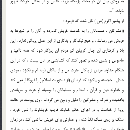
به رودی بیان آن در بحث رزمگاه بزرگ قدس و در بخش حرکت ظهور
خواهد آمد .
از پیامبر اکرم (ص ) نقل شده که فرمود :
((مشرکان ، مسلمانان را به خدمت خویش گمارده و آنان را در شهرها به
فروش می رسانند ، و هیچ نیکوکار و بدکاری از این عمل پروائی ندارد . این
بلا و گرفتاری آن چنان گریبان گیر مردم آن روزگار شود که همه ناامید و
ماءیوس و بدبین شده و تصور کنند که گشایشی بر آنان نیست ، که در این
هنگام خداوند مردی از پاکان عترت من و از نیاکان ذریه ام برانگیزد ، مردی
عادل ، خجسته و پاکیزه که ذره ای (از دستورات اسلام ) را فروگذار نمی کند
و خداوند دین و قرآن ، اسلام و مسلمانان را بوسیله او عزت و سربلندی
بخشیده و شرک و مشرکین را ذلیل و زبون می گرداند ، وی پیوسته در حالت
پروا از خداست و در اجرای حکم خداوند فریب خویشاوند را نمی خورد ،
سنگ بر روی سنگ نگذاشته ، و عمارتی برای خویش بنا نمی کند ، در زمان
فرمانروایی خود بر کسی تازیانه نزند مگر جهت اجرای حد شرعی ، خداوند