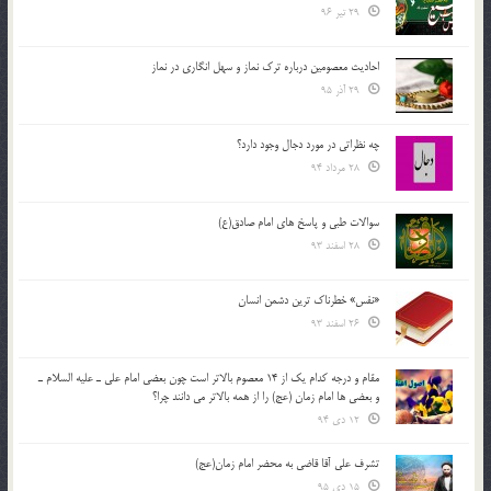
29 تیر 96
احادیث معصومین درباره ترک نماز و سهل انگاری در نماز
29 آذر 95
چه نظراتی در مورد دجال وجود دارد؟
28 مرداد 94
سوالات طبی و پاسخ های امام صادق(ع)
28 اسفند 93
«نفس» خطرناک ترین دشمن انسان
26 اسفند 93
مقام و درجه كدام يك از 14 معصوم بالاتر است چون بعضي امام علي ـ عليه السلام ـ
و بعضي ها امام زمان (عج) را از همه بالاتر مي دانند چرا؟
12 دی 94
تشرف علي آقا قاضي به محضر امام زمان(عج)
15 دی 95