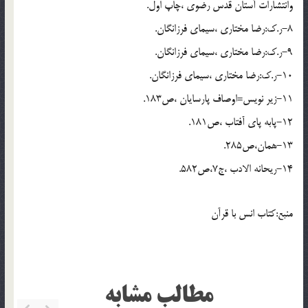
وانتشارات آستان قدس رضوي ،چاپ اول.
8-ر.ک:رضا مختاري ،سيماي فرزانگان.
9-ر.ک:رضا مختاري ،سيماي فرزانگان.
10-ر.ک:رضا مختاري ،سيماي فرزانگان.
11-زير نويس=اوصاف پارسايان ،ص183.
12-پابه پاي آفتاب ،ص181.
13-همان،ص285.
14-ريحانه الادب ،ج7،ص582.
منبع:کتاب انس با قرآن
مطالب مشابه