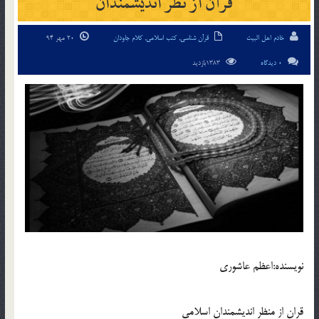
قرآن از نظر انديشمندان
خادم اهل البیت
قرآن شناسی
,
کتب اسلامی
,
کلام جاودان
20 مهر 94
0 دیدگاه
1383بازدید
نويسنده:اعظم عاشوري
قران از منظر انديشمندان اسلامي