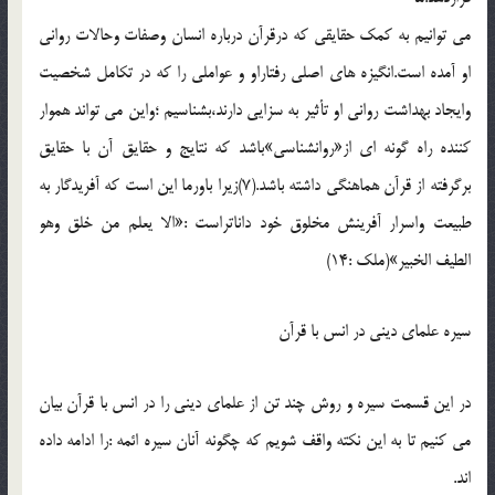
مي توانيم به کمک حقايقي که درقرآن درباره انسان وصفات وحالات رواني
او آمده است.انگيزه هاي اصلي رفتاراو و عواملي را که در تکامل شخصيت
وايجاد بهداشت رواني او تأثير به سزايي دارند،بشناسيم ؛واين مي تواند هموار
کننده راه گونه اي از«روانشناسي»باشد که نتايج و حقايق آن با حقايق
برگرفته از قرآن هماهنگي داشته باشد.(7)زيرا باورما اين است که آفريدگار به
طبيعت واسرار آفرينش مخلوق خود داناتراست :«الا يعلم من خلق وهو
الطيف الخبير»(ملک :14)
سيره علماي ديني در انس با قرآن
در اين قسمت سيره و روش چند تن از علماي ديني را در انس با قرآن بيان
مي کنيم تا به اين نکته واقف شويم که چگونه آنان سيره ائمه :را ادامه داده
اند.