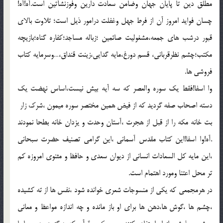
مطلق دين تا پايان جهان وضامن سعادت دارين وفوزنشأتين است.آه!آه!
چسان فوايد امروز آن از فرط جهل وغفلت درامور ذيل است؛ تلاوت بالاي
قبور درشب هاي جمعه،مشغوليت صائمين ؛زباله مساجد؛کفاره گناه؛بازيچه
مکتب؛چشم نظرقرباني، قسم دورغ،مايه گدايي،زينت قنداق،…وسرمايه کتاب
فروشي ها.
وا اسفا!فقط يک سوره والعصر که سه آيه بيش نيست،اساس نهضت يک
دسته اصحاب صفه گرديد که از فيض همين مختصر سوره ميمون ،شرک زار
بت خانه مکه را از قبل از هجرت ،آستان وحدت و يزدان خانه بطحا نمودند
.آه!وا اسفا!اين کتاب مقدس آسماني ،اين گرامي تصنيف حضرت سبحاني
،اين مايه کل السعادات انساني از ديوان سعدي و حافظ و مثنوي امروزه کم
تر محل اعتنا ومورد اهتمام است.
در هرمجمعي که يکي از منسوجات شعري خوانده شود ،نفس ها از ته کشيده
،چشم ها ،گوش ها،دهن ها براي او باز مانده و چه اندازه مواعظ و معاني