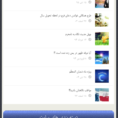
15 دی 95
طرح همگانی خواندن دعای فرج در لحظه تحویل سال
27 اسفند 03
چهل حدیث نگاه به نامحرم
13 خرداد 94
آیا جرقه ظهور در یمن زده شده است ؟!
8 فروردین 94
ویژه ماه شعبان المعظّم
28 دی 04
مواظب نگاهتان باشید!!!
18 اسفند 93
دسته بندی های سایت