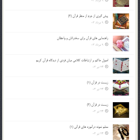
9 مرداد 03
پيش گيري از جرم از منظر قرآن (2)
9 مرداد 03
راهنمایی های قرآن برای سخنرانان و واعظان
9 مرداد 03
اصول حاكم بر ارتباطات كلامى ميان فردى از ديدگاه قرآن كريم
24 تیر 03
زیست در قرآن (1)
24 تیر 03
زیست در قرآن (2)
24 تیر 03
معلم نمونه درآموزه هاي قرآني (1)
24 تیر 03