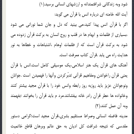
شود وبه زندگاني شرافتمندانه و ارزشهاي انساني برسيد.(1)
آيت الله خامنه اي درباره انس با قرآن مي گويد:
اگر با قرآن انس پيدا کنيد،مي بينيد که دل و جان شما نوراني مي شود
،بسياري از ظلمات و ابهام ها در قلب و روح انسان به برکت قرآن زدوده مي
شود به برکت قرآن است که از ظلمات اوهام ،اشتباهات و خطاها به نور
هدايت راه مي يابد .قرآن کتاب معرفت است.
آهنگ هاي قرآن يک هنر اسلامي،يک موسيقي کامل است.انس با قرآن
يعني قرآن راخواندن ومفاهيم قرآني تدبّرکردن وآنها را فهميدن است .جوانان
ونوجوانان عزيز بايد روزبه روز رابطه وانس خود را با قرآن مجيد بيشتر کنند
وخانواده ها عطر قرآن رادر خانه بيفشانند.مرد م بايد قرآن را بخوانند ؛بفهمند
وبه آن عمل کنند.(2)
مدينه فاضله انساني وصراط مستقيم بشري،قرآن مجيد است؛گرامي دستور
مقدسي که نتيجه شرافت کل اديان به حق عالم وبرهان قاطع خاتميت