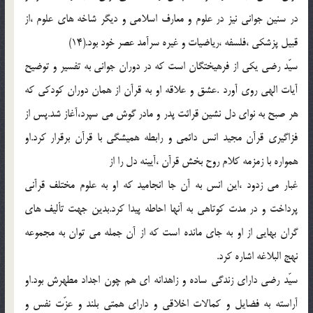
در سنين جواني نيز در علوم و معارف اسلامي و ديگر شاخه هاي علوم ،از
قبيل پزشکي ،فلسفه ،رياضيات و غيره سرآمد عصر خود بود.(14)
سيّد رضي يکي از فرهيختگان است که در دوران جواني به تفسير و توضيح
آيات الهي روي آورد .عشق و علاقه او به قرآن از همان دوران کودکي که
هر صبح به نواي دل نشين قرائت پدر و مادر گوش مي سپرد،آغاز شد.پس از
فزاگيري قرآن مجيد انس دائمي و رابطه هميشگي با قرآن برقرار کرد.او
همواره با زمزمه کلام روح بخش قرآن ،آيينه دل را از
غبار مي زدود ،اين انس به آن جا انجاميد که او به علوم مختلف قرآني
پرداخت و در مدت کوتاهي به آنها احاطه پيدا کرد.بدين جهت تأليف هاي
گران بهايي از او به جاي مانده است که از آن جمله مي توان به مجموعه
نهج البلاغه اشاره کرد.
سيّد رضي داراي زندگي ساده و زاهدانه اي هم چون اجداد مطهرش بود.او
آراسته به فضايل و کمالات اخلاقي و داراي همتي بلند و عزّت نفس و