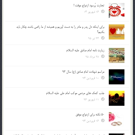
تجارت پُرسود ازدواج موقت !
16 شهریور 04
براي اينكه دل پدر و مادر را به دست آوريم و هميشه از ما راضي باشند چكار بايد
بكنيم؟
23 تیر 95
زیارت نامه امام صادق علیه السلام
28 مرداد 95
مراسم شهادت امام صادق (ع) سال 93
10 فروردین 94
جذب کمک های مردمی موکب امام علی علیه السلام
11 شهریور 96
50 نکته برای ازدواج موفق
16 فروردین 94