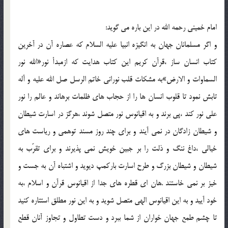
امام خميني رحمه الله در اين باره مي گويد:
و اگر مسلمانان جهان به انگيزه انبيا عليه السلام که عصاره آن در آخرين
کتاب انسان ساز ،قرآن کريم اين کتاب هدايت که ازمبدأ نور«الله نور
السماوات و الارض»به مشکات قلب نوراني خاتم الرسل صل الله عليه و آله
تابش نمود تا قلوب انسان ها را از حجاب هاي ظلمات برهاند و عالم را نور
علي نور کند ،پي برند و به اقيانوس نور متصل شوند ،هرگز در اسارت شيطان
و شيطان زادگان در نمي آيند و براي چند روز مسند توهمي و رياست هاي
خيالي ،داغ ننگ و ذلت را بر جبين خويش نمي پذيرند و براي تقرّب به
شيطان و شيطان بزرگ و طرح اسارت بارکمپ ديويد و اشتباه آن به جست و
خيز بر نمي خاستند .هان اي قطره هاي جدا از اقيانوس قرآن و اسلام ،به
خود آييد و به اين اقيانوس الهي متصل شويد و به اين نور مطلق استتاره کنيد
تا چشم طمع جهان خواران از شما ببرد و دست تطاول و تجاوز آنان قطع