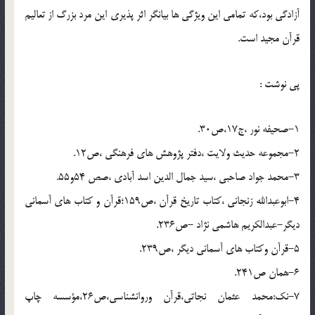
آزادگي بود،که تمامي اين ويژگي ها بيانگر اثر پذيري اين مرد بزرگ از تعاليم
قرآن مجيد است.
پي نوشت :
1-صحيفه نور ،ج17،ص30.
2-مجموعه حديث ولايت ،دفتر پژوهش هاي فرهنگي ،ص12.
3-محمد جواد صاحبي ،سيد جمال الدين اسد آبادي ،صص 54و55.
4-ابوعبدالله زنجاني ،کتاب تاريخ قرآن ،ص159؛قرآن و کتاب هاي آسماني
ديگر-عبدالکريم هاشمي نژاد -ص236.
5-قرآن وکتاب هاي آسماني ديگر ،ص239.
6-همان ص241.
7-نک:محمد عثمان نجاتي،قرآن وروانشناسي،ص26،مؤسسه چاپ