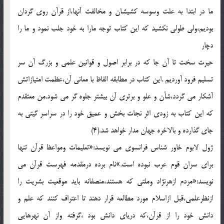
ما در ابتدا به علت وسوسه کشيشان و مخالفت آنها،از قرآن روي گردان
بوديم،ولي طولي نکشيد که اين کتاب توجه مارا به خود جلب نمود و ما را
دچار
حيرت سخت تا آن جا که در برابر اصول و قوانين علمي و بزرگ آن سر
تسليم فرود آورديم .اين کتاب در مطابقه الفاظ با معاني آن،عظمت امتيازاتش
آشکار مي گردد،شأن و علو و برتري آن بيشتر جلوه گر مي شود.من معتقدم
که اين کتاب به زودي اثر نجات بخش و عميق خود را در سراسر گيتي به
جاي گذارده و بالاخره جهان مدار خواهد شد.(4)
ژول لابوم خاور شناس فرانسوي مي نويسد:«تعليمات ومواعظ قرآن تنها
براي سران قوم عرب نبوده است.»نام برده درمقدمه فهرست قرآن مي
نويسد:«مردم ازهرنژاد وملتي که هستند،منصفانه بايد موقعيت بشريت را
ازنظرعلمي،قبل ازاسلام مورد مطالعه قرار دهند تا اعتراف کنند که علم و
دانش خود را از قرآن،که درياي دانش بود ،گرفته واز آن نهرهايي