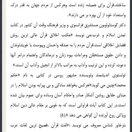
ساختند.قرآن براي هميشه زنده است وهرکس از مردم جهان به قدر درک
واستعداد خود از آن بهره بر مي دارند».
دکتر گوستاولوبون مستشرق فرانسوي و وزير فرهنگ وقت آن کشور در کتاب
تمدن اسلام و غرب،مي نويسد «مکتب اخلاق قرآن عالي ترين روش
فضايل اخلاقي است.قرآن مردم را به صدقه واحسان وپيوست با خويشاوندان
و دادن حقوق مستحقان ومراعات بيوه زنان و درماندگان واهتمام درامر آنها
دعوت کرده و اين ترتيب وآداب به مراتب بالاتر از انجيل وآداب آن است.»
تولستوي انديشمند ونويسنده مشهور روسي در کتابي به نام «حکم
محمد»چنين مي گويد:«هرکس بخواهد سادگي و بي پيرايه بودن اسلام را در
مبناي حقايق روشن آشکار صادر واحکام آسان وساده براي عموم بيان شده
است.در اين کتاب آيات فراواني است که به خوبي بر مقام عالي دين اسلام
وپاکي روح آورنده آن گواهي مي دهد ».(5)
بلرخاور شناس معروف مي نويسد :«لغت قرآن ،فصيح ترين لغات عرب