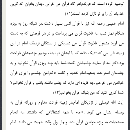
توصيه کرده است که فرزندم!هر گاه قرآن مي خواني ،چنان بخوان که گويي
خداوند آن را بر تو نازل کرده است.(11)
امام خميني رحمه الله نيز با قرآن انس بسيار داشت .در شبانه روز به ويژه
هنگام نماز شب ،به تلاوت قرآن مي پرداخت و در هر فرصتي که به دست
مي آورد مشغول تلاوت قرآن مي شد.يکي از بستگان نزديک امام در اين
زمينه نقل مي کند:«يک دفعه که با ايشان در نجف بوديم ،چشمشان ناراحت
بود.دکتر بعد از معاينه چشمشان ،گفت:شما بايد چند روزي قرآن نخوانيد و به
چشمتان استراحت بدهيد.امام خنديد و گفتند :دکتر!من چشمم را براي قرآن
خواندن مي خواهم .چه فايده اي دارد که چشم داشته باشم و قرآن نخوانم ؟
شما کاري کنيد که من بتوانم قرآن بخوانم.(12)
آيت الله توسلي از نزديکان امام،در زمينه قرائت مداوم و روزانه قرآن به
وسيله ايشان مي گويد :«امام با همه اشتغالاتي که داشتند ،به انجام
مستحبات به ويژه خواندن قرآن ،دعا ونماز اول وقت اهميت مي دادند .امام