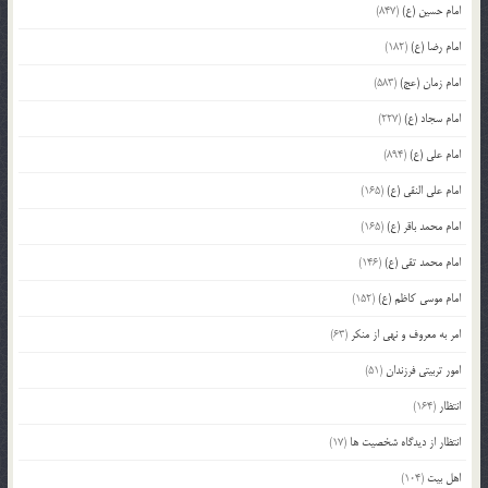
امام حسین (ع)
(847)
امام رضا (ع)
(182)
امام زمان (عج)
(583)
امام سجاد (ع)
(227)
امام علی (ع)
(894)
امام علی النقی (ع)
(165)
امام محمد باقر (ع)
(165)
امام محمد تقی (ع)
(146)
امام موسی کاظم (ع)
(152)
امر به معروف و نهی از منکر
(63)
امور تربیتی فرزندان
(51)
انتظار
(164)
انتظار از دیدگاه شخصیت ها
(17)
اهل بیت
(104)