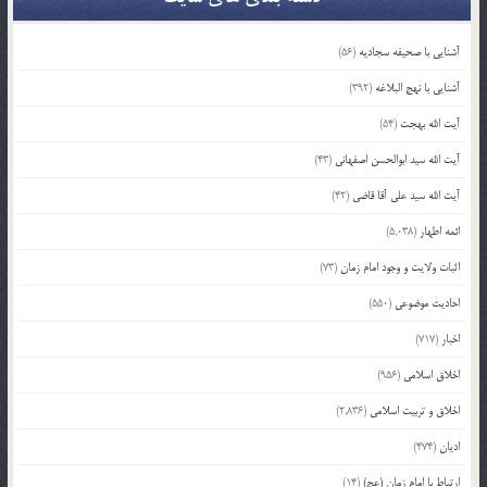
آشنایی با صحیفه سجادیه
(56)
آشنایی با نهج البلاغه
(392)
آیت الله بهجت
(54)
آیت الله سید ابوالحسن اصفهانی
(43)
آیت الله سید علی آقا قاضی
(42)
ائمه اطهار
(5,038)
اثبات ولایت و وجود امام زمان
(73)
احادیث موضوعی
(550)
اخبار
(717)
اخلاق اسلامی
(956)
اخلاق و تربیت اسلامی
(2,836)
ادیان
(474)
ارتباط با امام زمان (عج)
(14)