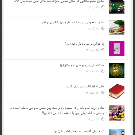
اجتماع عظیم صادقیون در آستان مقدس امامزاده سید جلال الدین اشرف سال 1396
29 تیر 96
احادیث معصومین درباره ترک نماز و سهل انگاری در نماز
29 آذر 95
چه نظراتی در مورد دجال وجود دارد؟
28 مرداد 94
سوالات طبی و پاسخ های امام صادق(ع)
28 اسفند 93
«نفس» خطرناک ترین دشمن انسان
26 اسفند 93
مقام و درجه كدام يك از 14 معصوم بالاتر است چون بعضي امام علي ـ عليه السلام ـ
و بعضي ها امام زمان (عج) را از همه بالاتر مي دانند چرا؟
12 دی 94
تشرف علي آقا قاضي به محضر امام زمان(عج)