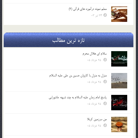
معلم نمونه درآموزه هاي قرآني (2)
24 تیر 03
تازه ترین مطالب
سلام ای هلال محرم
25 خرداد 05
منزل به منزل با کاروان حسین بن علی علیه السلام
25 خرداد 05
پاسخ امام زمان علیه السلام به چند شبهه عاشورایی
25 خرداد 05
من سرزمین کربلا
25 خرداد 05