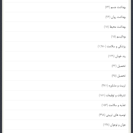
بهداشت جسم
(73)
بهداشت روان
(26)
بهداشت محیط
(18)
بودائیسم
(15)
پزشکی و سلامت
(1,980)
پند خوبان
(129)
تحصیل
(62)
تحصیل
(65)
تربیت و مشاوره
(481)
تشرفات و توقیعات
(181)
تغذیه و سلامت
(156)
توصیه های تربیتی
(498)
جوان و نوجوان
(148)