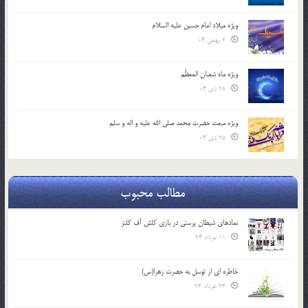
ویژه میلاد امام حسین علیه السلام
2 بهمن 04
ویژه ماه شعبان المعظّم
28 دی 04
ویژه مبعث حضرت محمد صلی الله علیه و اله و سلم
25 دی 04
مطالب محبوب
نمادهای شیطان پرستی در بازی کلش آف کلنز
11 مرداد 94
خاطره ای از توسل به حضرت زهرا(س)
23 خرداد 94