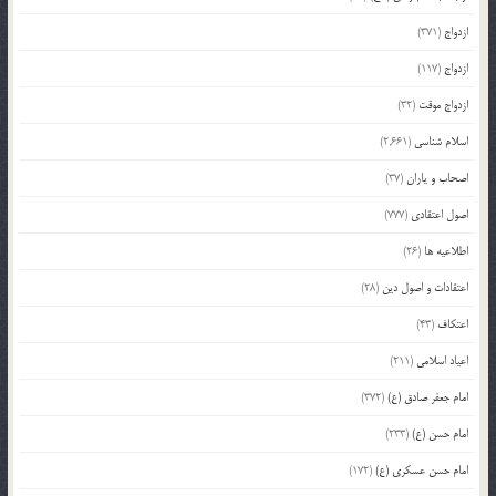
ازدواج
(371)
ازدواج
(117)
ازدواج موقت
(32)
اسلام شناسی
(2,661)
اصحاب و یاران
(37)
اصول اعتقادی
(777)
اطلاعیه ها
(26)
اعتقادات و اصول دین
(28)
اعتکاف
(43)
اعیاد اسلامی
(211)
امام جعفر صادق (ع)
(372)
امام حسن (ع)
(233)
امام حسن عسکری (ع)
(172)