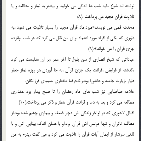
نوشته اند شيخ مفيد شب ها اندکي مي خوابيد و بيشتر به نماز و مطالعه و يا
تلاوت قرآن مجيد مي پرداخت .(8)
محدث قمي مي نويسد:«ميرداماد قرآن مجيد را بسيار تلاوت مي نمود ،به
طوري که يکي از افراد مورد اعتماد براي من نقل مي کرد که هر شب ،پانزده
جزئ قرآن را مي خواند».(9)
عباداتي که شيخ انصاري از سن بلوغ تا آخر عمر ،بر آن مداومت مي کرد
،گذشته از فرايض ،قرائت يک جزئ قرآن ،به جا آوردن هر روزه نماز جعفر
طيار ،زيارت جامعه و عاشورا بود.ر.ک:رضا مختاري ،سيماي فرزانگان.
علامه طباطبايي نيز شب هاي ماه رمضان را تا صبح بيدار بود .مقداري
مطالعه مي کرد و بعد به دعا و قرائت قرآن ،نماز و ذکر مي پرداخت.(10)
اقبال لاهوري که در اواخر زندگي اش دچار ضعف و بيماري چشم شده بود،از
مطالعه ناتوان و تنها مونس اش قرآن بود.او با همان اندک بينايي اش و با
لذتي سرشار از ايمان آيات قرآن را تلاوت مي کرد و مي گفت :پدرم به من