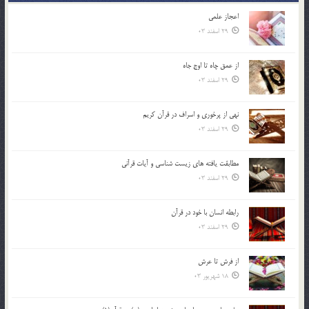
اعجاز علمی
29 اسفند 03
از عمق چاه تا اوج جاه
29 اسفند 03
نهي از پرخوري و اسراف در قرآن کريم
29 اسفند 03
مطابقت یافته های زیست شناسی و آیات قرآنی
29 اسفند 03
رابطه انسان با خود در قرآن
29 اسفند 03
از فرش تا عرش
18 شهریور 03