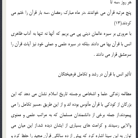
هر روز ،سه تا
پنج مرتبه قرآن مي خواندند ،در ماه مبارک رمضان ،سه بار قرآن را ختم مي
کردند.(13)
با مروري بر سيره عالمان ديني پي مي بريم که آنها نه تنها به آداب ظاهري
انس با قرآن بها مي دادند ،بلکه در سيره علمي و عملي خود نيز آيات قرآن را
سرمشق قرار مي دادند .
تأثير انس با قرآن در رشد و تکامل فرهيختگان
مطالعه زندگي علما و اشخاص برجسته تاريخ اسلام نشان مي دهد که اين
بزرگان از کودکي با قرآن مأنوس بوده اند و از اين طريق ،مسير تکامل را مي
پيمودند.از جمله برخي از دانشمندان مسلمان که به مراتب علمي و معنوي
والايي رسيدند و کرامت هاي بسياري از ايشان ديده شد.از اين ميان مي
توان به ابن سينا اشاره کرد که پيش از ده سالگي قرآن مجيد را حفظ کرد و