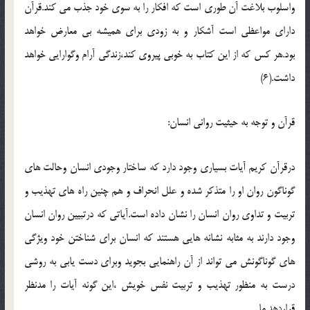
واسلوب بلاغت آن طوري است که افکار را به سوي خود جذب مي کند.قرآن
داراي مواعظي است آشکار و به زودي براي هميشه بي معارض خواهد
بود.هر کس که از اين کتاب به خوبي پيروي کند،زندگي آرام وگوارايي خواهد
داشت.(6)
قرآن و توجه به حيثيت رواني انسان:
درقرآن کريم آيات بسياري وجود دارد که ساختار وجودي انسان وحالت هاي
گوناگون روان او را متذکر شده و علل انحراف و هم چنين راه هاي تهذيب و
تربيت و تداوي روان انسان را نشان داده است.آياتي که درتبيين روان انسان
وجود دارند به مثابه نشانه هايي هستند که انسان براي شناختن خود ويژگي
هاي گوناگونش مي تواند از آن راهنمايي بجويد وبراي دست يابي به روشي
درست به منظور تهذيب و تربيت نفس خويش ،اين گونه آيات را مدنظر
قراردهد.ما