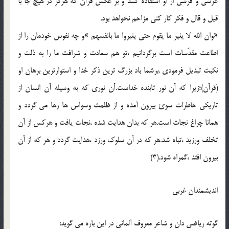
عرشي و فرشي از او استفاده کنند و بر عکس قرآن که هرگز در هيچ جا با
قيل و قال و فکر کار کني مزاحم نخواهد بود.
«وان الله لا يغير ما يقوم حتي يغيروا ما بانفسهم »و چه نفوس خودمان را از
اطاعت مقدّسات است برگردانيم ،تو هم سعادت و شرافت ما را به ذلت و
نکبت تبديل فرمودي .برشما باد بزرگ ترين ذکر خدا و استوارترين برهان او
(قرآن)؛زيرا که آن نور تابنده خداست.آن نوري که به وسيله آن انسان از
تاريکي خاطرات سوئ بيرون آمده و از ظلمت وسواس ها رها مي گردد و
همانا چراغ نجات است.هر که بدان هدايت شده ،نجات يافت و هرکس از آن
تخلف ورزيد ،تباه شد.هر که در آن سلوک ورزد ،هدايت گردد و هر که از آن
بيرون افتد ،گمراه شود.(3)
انديشمندان غربي
گوته رياضي دان و شاعر معروف آلماني در اين باره مي گويد: