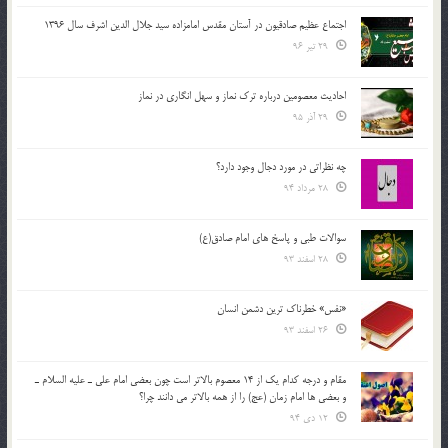
اجتماع عظیم صادقیون در آستان مقدس امامزاده سید جلال الدین اشرف سال 1396
29 تیر 96
احادیث معصومین درباره ترک نماز و سهل انگاری در نماز
29 آذر 95
چه نظراتی در مورد دجال وجود دارد؟
28 مرداد 94
سوالات طبی و پاسخ های امام صادق(ع)
28 اسفند 93
«نفس» خطرناک ترین دشمن انسان
26 اسفند 93
مقام و درجه كدام يك از 14 معصوم بالاتر است چون بعضي امام علي ـ عليه السلام ـ
و بعضي ها امام زمان (عج) را از همه بالاتر مي دانند چرا؟
12 دی 94