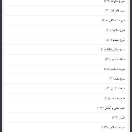
سیر و سلوک
(274)
شب های قدر
(46)
شبهات اخلاقی
(217)
شرح احادیث
(51)
شرح حدیث
(550)
شرح دیوان حافظ
(11)
شناخت امام
(440)
شهید دستغیب
(38)
شیخ مفید
(42)
شیعه شناسی
(69)
صحیفه سجادیه
(4)
طب سنتی و گیاهی
(147)
ظهور
(334)
عبادات اسلامی
(627)