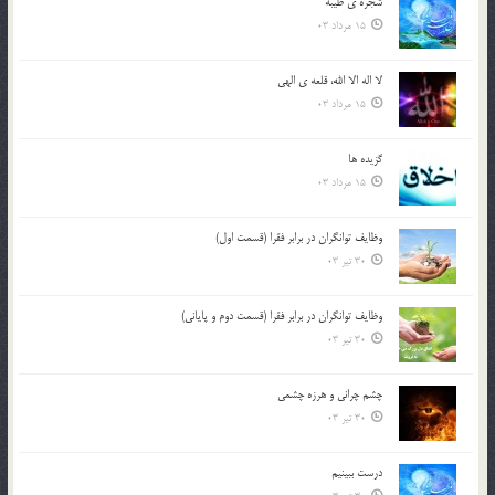
شجره ي طيبه
15 مرداد 03
لا اله الا الله، قلعه ي الهي
15 مرداد 03
گزيده ها
15 مرداد 03
وظایف توانگران در برابر فقرا (قسمت اول)
30 تیر 03
وظایف توانگران در برابر فقرا (قسمت دوم و پایانی)
30 تیر 03
چشم ‏چرانى و هرزه‏ چشمى
30 تیر 03
درست ببينيم