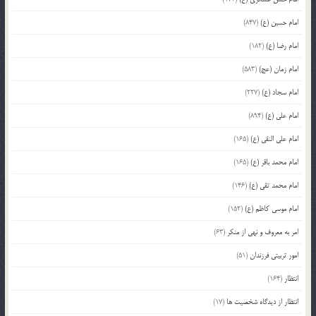
امام حسین (ع)
(847)
امام رضا (ع)
(182)
امام زمان (عج)
(583)
امام سجاد (ع)
(227)
امام علی (ع)
(894)
امام علی النقی (ع)
(165)
امام محمد باقر (ع)
(165)
امام محمد تقی (ع)
(146)
امام موسی کاظم (ع)
(152)
امر به معروف و نهی از منکر
(63)
امور تربیتی فرزندان
(51)
انتظار
(164)
انتظار از دیدگاه شخصیت ها
(17)