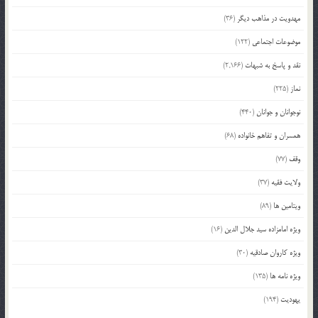
مهدویت در مذاهب دیگر
(36)
موضوعات اجتماعی
(122)
نقد و پاسخ به شبهات
(2,166)
نماز
(225)
نوجوانان و جوانان
(440)
همسران و تفاهم خانواده
(68)
وقف
(77)
ولایت فقیه
(37)
ویتامین ها
(89)
ویژه امامزاده سید جلال الدین
(16)
ویژه کاروان صادقیه
(30)
ویژه نامه ها
(135)
یهودیت
(194)