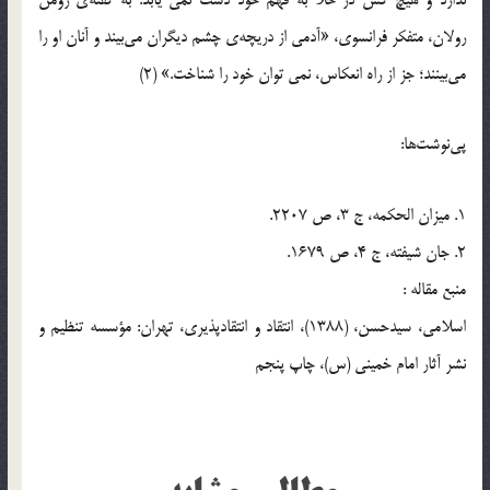
رولان، متفکر فرانسوی، «آدمی از دریچه‌ی چشم دیگران می‌بیند و آنان او را
می‌بینند؛ جز از راه انعکاس، نمی توان خود را شناخت.» (2)
پی‌نوشت‌ها:
1. میزان الحکمه، ج 3، ص 2207.
2. جان شیفته، ج 4، ص 1679.
منبع مقاله :
اسلامی، سیدحسن، (1388)، انتقاد و انتقادپذیری، تهران: مؤسسه تنظیم و
نشر آثار امام خمینی (س)، چاپ پنجم