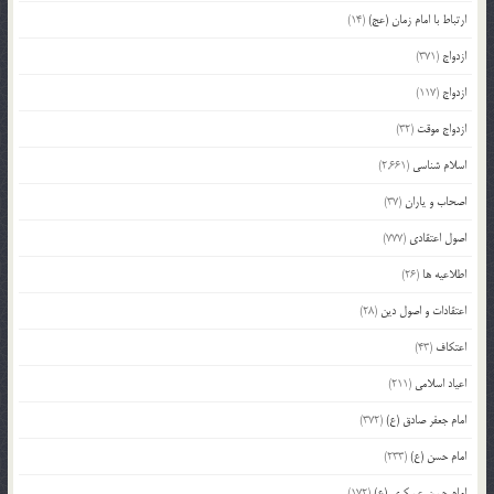
ارتباط با امام زمان (عج)
(14)
ازدواج
(371)
ازدواج
(117)
ازدواج موقت
(32)
اسلام شناسی
(2,661)
اصحاب و یاران
(37)
اصول اعتقادی
(777)
اطلاعیه ها
(26)
اعتقادات و اصول دین
(28)
اعتکاف
(43)
اعیاد اسلامی
(211)
امام جعفر صادق (ع)
(372)
امام حسن (ع)
(233)
امام حسن عسکری (ع)
(172)