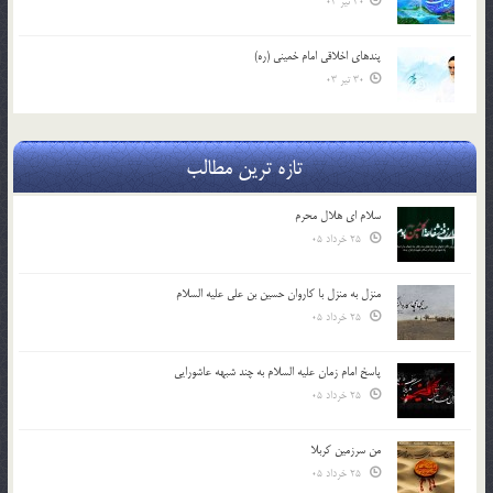
30 تیر 03
پندهاي اخلاقي امام خميني (ره)
30 تیر 03
تازه ترین مطالب
سلام ای هلال محرم
25 خرداد 05
منزل به منزل با کاروان حسین بن علی علیه السلام
25 خرداد 05
پاسخ امام زمان علیه السلام به چند شبهه عاشورایی
25 خرداد 05
من سرزمین کربلا
25 خرداد 05