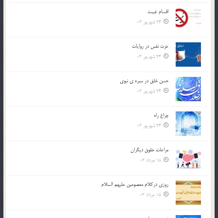
اقسام غيبت
24 شهریور 03
عزت نفس در روايات
24 شهریور 03
حسن خلق در سيره ي نبوي
24 شهریور 03
چراغ راه
24 شهریور 03
مراعات حقوق ديگران
15 مرداد 03
روزي دركلام معصومين عليهم السلام
15 مرداد 03