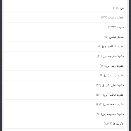
حج
(118)
حجاب و عفاف
(333)
حدیث
(1,737)
حدیث شناسی
(97)
حضرت ابوالفضل (ع)
(54)
حضرت خدیجه (س)
(41)
حضرت رقیه (س)
(13)
حضرت زینب (س)
(66)
حضرت علی اکبر (ع)
(23)
حضرت فاطمه (س)
(530)
حضرت محمد (ص)
(613)
حضرت معصومه (س)
(45)
حکایت ها
(2,244)