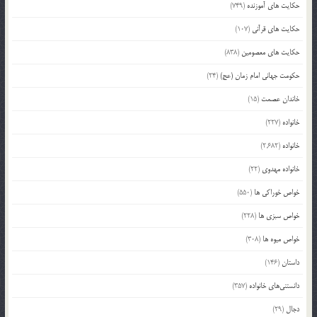
حکایت های آموزنده
(749)
حکایت های قرآنی
(107)
حکایت های معصومین
(838)
حکومت جهانی امام زمان (عج)
(24)
خاندان عصمت
(15)
خانواده
(227)
خانواده
(2,682)
خانواده مهدوی
(22)
خواص خوراکی ها
(550)
خواص سبزی ها
(228)
خواص میوه ها
(308)
داستان
(146)
دانستنی‌های خانواده
(357)
دجال
(29)