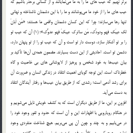
برتر نهیم که عیب های ما را به ما می‌نمایانند و از کسانی برحذر باشیم که
عیب های ما را از خود ما می‌پوشانند و ما را با این دشمنان ناشناخته و نهانی
تنها رها می‌سازند؛ چرا که این کسان دشمنان واقعی ما هستند: «مَن اَبانَ
لک عیبَک فهو ودودُک، مَن ساترک عیبکَ فهو عدوُّک»؛ (1) آن که عیب تو
را بر تو آشکار سازد، دوست دار تو است و آن که عیب تو را از تو پنهان دارد،
دشمن تو است. احادیثی از این دست بسیارند. مضمون همه‌ی آن‌ها تأکید بر
بیان عیب‌ها به خود شخص و پرهیز از لاپوشانی های بی خاصیت و گاه
خطرناک است. این توجه گویای اهمیت انتقاد در زندگی انسان و ضرورت آن
برای رشد آدمی است؛ رشدی که از طریق بیان عیب‌ها و رفتار آیندگان انتقاد
به دست می‌آید.
افزون بر این، ما از طریق دیگران است که به کشف خویش نایل می‌شویم و
در هنگام رویارویی با اظهارات این و آن است که حدود و ثغور وجود خود را
در می‌یابیم و به چند و چون آن پی می‌بریم. هیچ شناخت منفردی وجود
ندارد و هیچ کس در خلأ به فهم خود دست نمی یابد. به گفته‌ی رومن