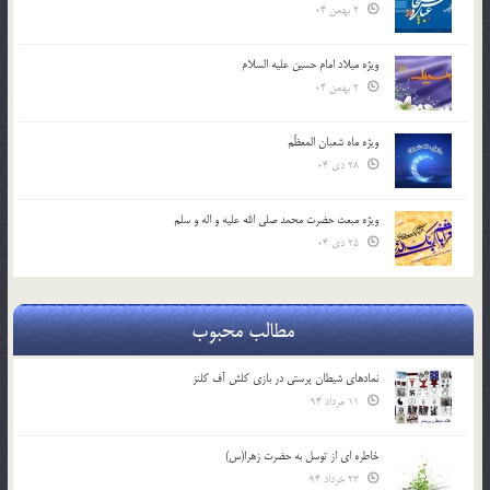
2 بهمن 04
ویژه میلاد امام حسین علیه السلام
2 بهمن 04
ویژه ماه شعبان المعظّم
28 دی 04
ویژه مبعث حضرت محمد صلی الله علیه و اله و سلم
25 دی 04
مطالب محبوب
نمادهای شیطان پرستی در بازی کلش آف کلنز
11 مرداد 94
خاطره ای از توسل به حضرت زهرا(س)
23 خرداد 94