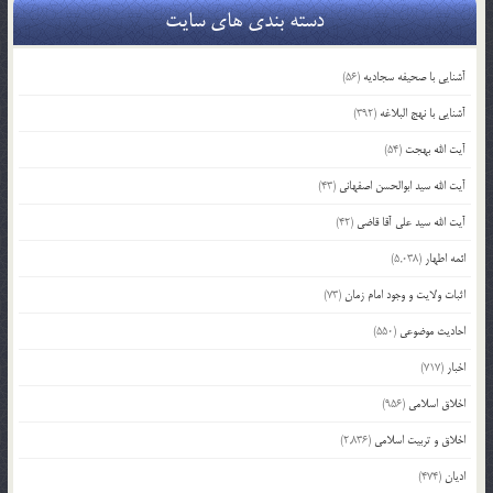
دسته بندی های سایت
آشنایی با صحیفه سجادیه
(56)
آشنایی با نهج البلاغه
(392)
آیت الله بهجت
(54)
آیت الله سید ابوالحسن اصفهانی
(43)
آیت الله سید علی آقا قاضی
(42)
ائمه اطهار
(5,038)
اثبات ولایت و وجود امام زمان
(73)
احادیث موضوعی
(550)
اخبار
(717)
اخلاق اسلامی
(956)
اخلاق و تربیت اسلامی
(2,836)
ادیان
(474)