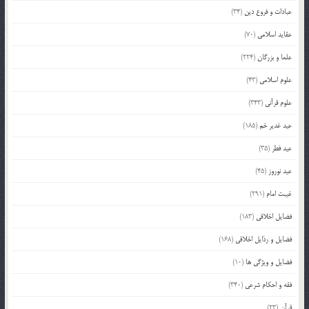
عبادات و فروع دین
(34)
عقاید اسلامی
(70)
علما و بزرگان
(224)
علوم اسلامی
(43)
علوم قرآنی
(343)
عید غدیر خم
(185)
عید فطر
(35)
عید نوروز
(45)
غیبت امام
(291)
فضایل اخلاقی
(183)
فضایل و رذایل اخلاقی
(168)
فضایل و ویژگی ها
(10)
فقه و احکام شرعی
(340)
قرآن
(23)