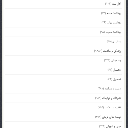
اهل بیت
(104)
بهداشت جسم
(73)
بهداشت روان
(26)
بهداشت محیط
(18)
بودائیسم
(15)
پزشکی و سلامت
(1,980)
پند خوبان
(129)
تحصیل
(62)
تحصیل
(65)
تربیت و مشاوره
(481)
تشرفات و توقیعات
(181)
تغذیه و سلامت
(156)
توصیه های تربیتی
(498)
جوان و نوجوان
(148)