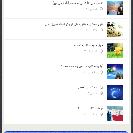
تشرف علي آقا قاضي به محضر امام زمان(عج)
15 دی 95
طرح همگانی خواندن دعای فرج در لحظه تحویل سال
27 اسفند 03
چهل حدیث نگاه به نامحرم
13 خرداد 94
آیا جرقه ظهور در یمن زده شده است ؟!
8 فروردین 94
ویژه ماه شعبان المعظّم
28 دی 04
مواظب نگاهتان باشید!!!
18 اسفند 93