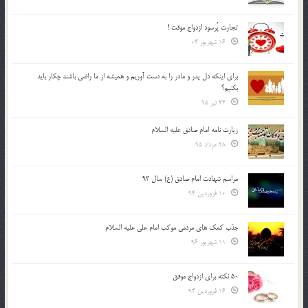
تجارت پُرسود ازدواج موقت !
16 شهریور 04
براي اينكه دل پدر و مادر را به دست آوريم و هميشه از ما راضي باشند چكار بايد
بكنيم؟
23 تیر 95
زیارت نامه امام صادق علیه السلام
28 مرداد 95
مراسم شهادت امام صادق (ع) سال 93
10 فروردین 94
جذب کمک های مردمی موکب امام علی علیه السلام
11 شهریور 96
50 نکته برای ازدواج موفق
16 فروردین 94