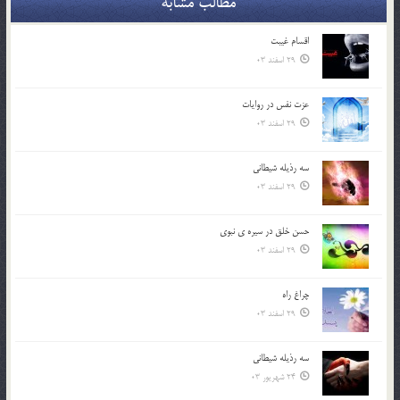
مطالب مشابه
اقسام غيبت
29 اسفند 03
عزت نفس در روايات
29 اسفند 03
سه رذیله شیطانی
29 اسفند 03
حسن خلق در سيره ي نبوي
29 اسفند 03
چراغ راه
29 اسفند 03
سه رذیله شیطانی
24 شهریور 03