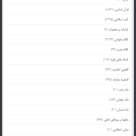
قرآن شناسی
(1,861)
کتب اسلامی
(2,295)
کرامات و معجزات
(9)
کلام جاودان
(2,293)
کلام جدید
(34)
کمک های اولیه
(116)
گلچین احادیث
(372)
گنجینه معارف
(495)
ماه رجب
(20)
ماه رمضان
(176)
ماه شعبان
(20)
ماهها و روزهای خاص
(745)
مبانی اعتقادی
(20)