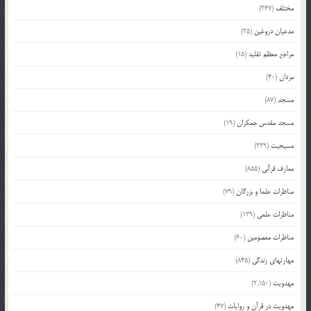
مختلف
(367)
مدعیان دروغین
(25)
مراجع معظم تقلید
(15)
مردان
(40)
مسجد
(87)
مسجد مقدس جمکران
(19)
مسیحیت
(229)
معارف قرآنی
(855)
مناظرات علما و بزرگان
(79)
مناظرات علمی
(139)
مناظرات معصومین
(60)
مهارتهای زندگی
(845)
مهدویت
(2,150)
مهدویت در قرآن و روایات
(47)