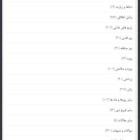
دعاها و زیارت
(19)
رذایل اخلاقی
(252)
رژیم های غذایی
(209)
روز قدس
(31)
روز مباهله
(41)
روزه
(93)
روزه و سلامتی
(101)
زرتشتی
(40)
زنان
(317)
سایر روزها و ماه ها
(103)
سایر فروع دین
(72)
سایر مقالات
(5)
سوالات و شبهات
(420)