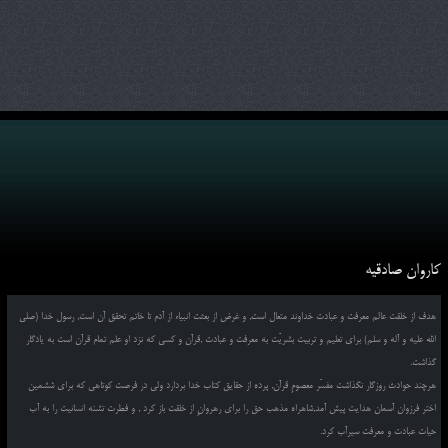
کاروان صادقیه
هدف از خلقت عالم معرفت و عبادت خداوند متعال است, و غرض از بعثت انبیاء از آدم تا خاتم تحقق آن است, رسول خدا (صلی
الله علیه و آله و سلم) برای تعلیم و تربیت بشریّت به معرفت و عبادت ,قرآن و کسی که نزد او علم تمام قرآن است به یادگار
گذاشت.
هرچند حوادث روزگار نگذاشت مفسّر معصومِ قرآن, پرده از حقایق کتاب خدا بردارد ولی در فرصت کوتاهی که برای ششمین
اختر فرزوان آسمان هدایت پیش آمد,شاهراه مذهب حق را برای رهروانِ از خلقت باز کرد , و فطرت تشنه انسانیت را به آب
حیات عبادت و معرفت سیرآب کرد.