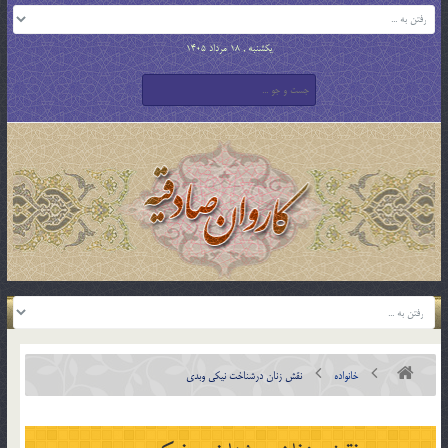
یکشنبه , 18 مرداد 1405
خانواده
نقش زنان درشناخت نيکي وبدي