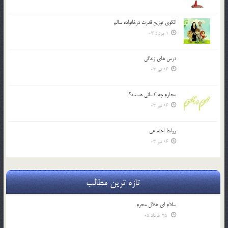
الگوي توزيع قدرت درخانواده سالم
1 مرداد 03
درس هاي زندگي
16 تیر 03
محارم چه کساني هستند؟
16 تیر 03
روابط اجتماعي
16 تیر 03
تازه ترین مطالب
سلام ای هلال محرم
25 خرداد 05