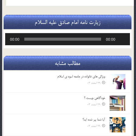
زیارت نامه امام صادق علیه السلام
پخش‌کننده
00:00
00:00
صوت
مطالب مشابه
ويژگي هاي خانواده در جامعه اسوه ي اسلام
29 اسفند 03
خودآگاهى چيست ؟
29 اسفند 03
آیا شما پیر شده اید؟
29 اسفند 03