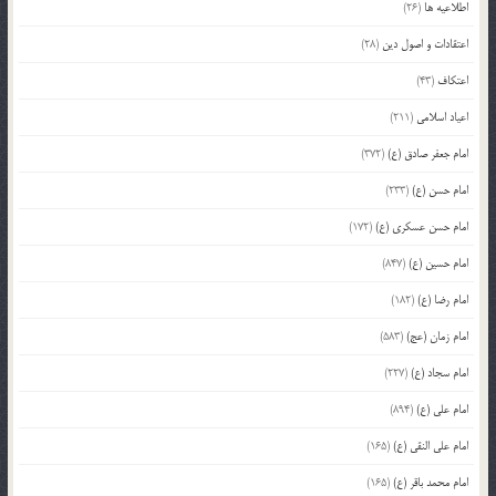
اطلاعیه ها
(26)
اعتقادات و اصول دین
(28)
اعتکاف
(43)
اعیاد اسلامی
(211)
امام جعفر صادق (ع)
(372)
امام حسن (ع)
(233)
امام حسن عسکری (ع)
(172)
امام حسین (ع)
(847)
امام رضا (ع)
(182)
امام زمان (عج)
(583)
امام سجاد (ع)
(227)
امام علی (ع)
(894)
امام علی النقی (ع)
(165)
امام محمد باقر (ع)
(165)