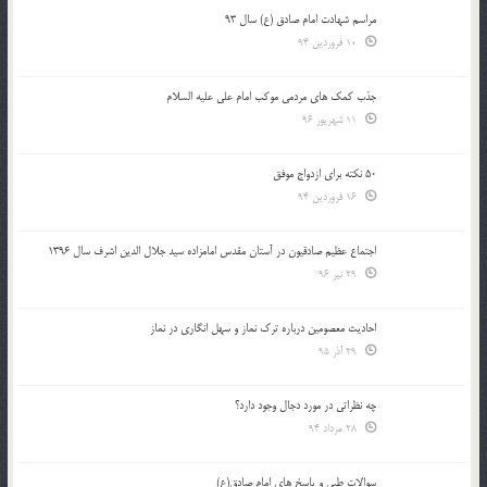
مراسم شهادت امام صادق (ع) سال 93
10 فروردین 94
جذب کمک های مردمی موکب امام علی علیه السلام
11 شهریور 96
50 نکته برای ازدواج موفق
16 فروردین 94
اجتماع عظیم صادقیون در آستان مقدس امامزاده سید جلال الدین اشرف سال 1396
29 تیر 96
احادیث معصومین درباره ترک نماز و سهل انگاری در نماز
29 آذر 95
چه نظراتی در مورد دجال وجود دارد؟
28 مرداد 94
سوالات طبی و پاسخ های امام صادق(ع)