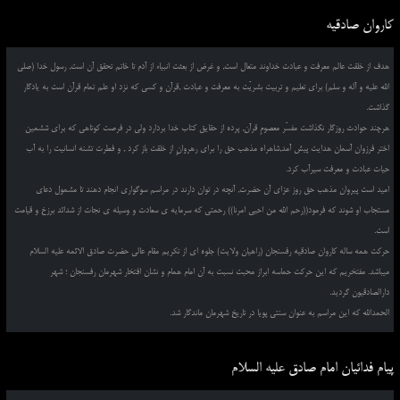
کاروان صادقیه
هدف از خلقت عالم معرفت و عبادت خداوند متعال است, و غرض از بعثت انبیاء از آدم تا خاتم تحقق آن است, رسول خدا (صلی
الله علیه و آله و سلم) برای تعلیم و تربیت بشریّت به معرفت و عبادت ,قرآن و کسی که نزد او علم تمام قرآن است به یادگار
گذاشت.
هرچند حوادث روزگار نگذاشت مفسّر معصومِ قرآن, پرده از حقایق کتاب خدا بردارد ولی در فرصت کوتاهی که برای ششمین
اختر فرزوان آسمان هدایت پیش آمد,شاهراه مذهب حق را برای رهروانِ از خلقت باز کرد , و فطرت تشنه انسانیت را به آب
حیات عبادت و معرفت سیرآب کرد.
امید است پیروان مذهب حق روز عزای آن حضرت, آنچه در توان دارند در مراسم سوگواری انجام دهند تا مشمول دعای
مستجاب او شوند که فرمود((رحم الله من احیی امرنا)) رحمتی که سرمایه ی سعادت و وسیله ی نجات از شدائد برزخ و قیامت
است.
حرکت همه ساله کاروان صادقیه رفسنجان (راهیان ولایت) جلوه ای از تکریم مقام عالی حضرت صادق الائمه علیه السلام
میباشد. مفتخریم که این حرکت حماسه ابراز محبت نسبت به آن امام همام و نشان افتخار شهرمان رفسنجان ؛ شهر
دارالصادقیون گردید.
الحمدالله که این مراسم به عنوان سنتی پویا در تاریخ شهرمان ماندگار شد.
پیام فدائیان امام صادق علیه السلام