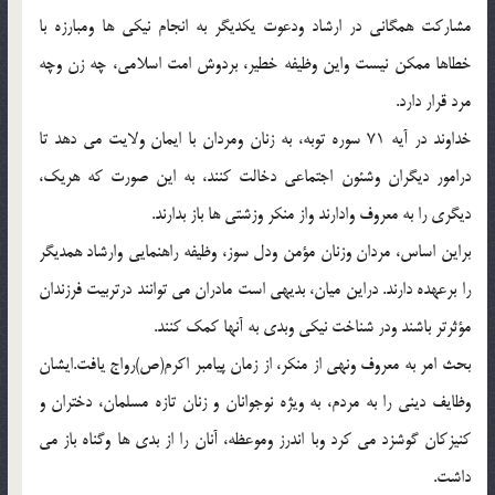
مشارکت همگاني در ارشاد ودعوت يکديگر به انجام نيکي ها ومبارزه با
خطاها ممکن نيست واين وظيفه خطير، بردوش امت اسلامي، چه زن وچه
مرد قرار دارد.
خداوند در آيه 71 سوره توبه، به زنان ومردان با ايمان ولايت مي دهد تا
درامور ديگران وشئون اجتماعي دخالت کنند، به اين صورت که هريک،
ديگري را به معروف وادارند واز منکر وزشتي ها باز بدارند.
براين اساس، مردان وزنان مؤمن ودل سوز، وظيفه راهنمايي وارشاد همديگر
را برعهده دارند. دراين ميان، بديهي است مادران مي توانند درتربيت فرزندان
مؤثرتر باشند ودر شناخت نيکي وبدي به آنها کمک کنند.
بحث امر به معروف ونهي از منکر، از زمان پيامبر اکرم(ص)رواج يافت.ايشان
وظايف ديني را به مردم، به ويژه نوجوانان و زنان تازه مسلمان، دختران و
کنيزکان گوشزد مي کرد وبا اندرز وموعظه، آنان را از بدي ها وگناه باز مي
داشت.