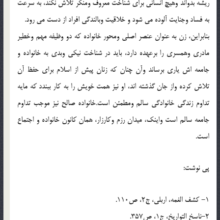
ريشه بدواند وهيچ انساني براي شناخت معروف ومنکر تلاش نکند، به سرعت
به فساد وجنايت آلوده مي شود و خلاقيت وبالندگي افراد از دست مي رود.
بنابراين، زن به عنوان عنصر اصلي ومحور خانواده که دو وظيفه مهم وخطير
مادري وهمسري را برعهده دارد، بايد در شناخت نيکي وبدي به خانواده و
جامعه اش ياري برساند وآن چنان که زنان پيش از اسلام براي حفظ آن
تلاش کرده واز جان گذشته اند، او نيز همت خويش را به کار ببندد که مايه
تداوم زندگي خانوادگي سالم ومطمئن است.خانواده صالح نيز موجب تداوم
جامعه سالم است واينک، ميدان رزم وکارزار، همان کانون خانواده و اجتماع
است.
پي نوشت:
1- کشف الغمه، اربلي، ج2، ص110.
2-ناسخ التواريخ، ج1، ص357.