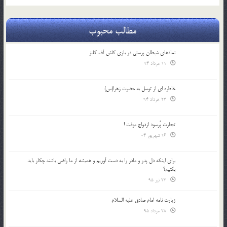
مطالب محبوب
نمادهای شیطان پرستی در بازی کلش آف کلنز
11 مرداد 94
خاطره ای از توسل به حضرت زهرا(س)
23 خرداد 94
تجارت پُرسود ازدواج موقت !
16 شهریور 04
براي اينكه دل پدر و مادر را به دست آوريم و هميشه از ما راضي باشند چكار بايد
بكنيم؟
23 تیر 95
زیارت نامه امام صادق علیه السلام
28 مرداد 95