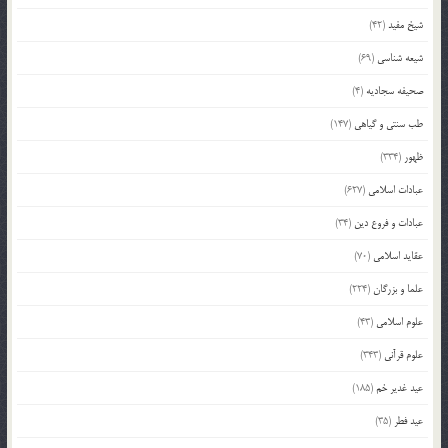
شیخ مفید
(42)
شیعه شناسی
(69)
صحیفه سجادیه
(4)
طب سنتی و گیاهی
(147)
ظهور
(334)
عبادات اسلامی
(627)
عبادات و فروع دین
(34)
عقاید اسلامی
(70)
علما و بزرگان
(224)
علوم اسلامی
(43)
علوم قرآنی
(343)
عید غدیر خم
(185)
عید فطر
(35)