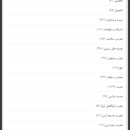
تحصیل
(62)
تحصیل
(65)
تربیت و مشاوره
(481)
تشرفات و توقیعات
(181)
تغذیه و سلامت
(156)
توصیه های تربیتی
(498)
جوان و نوجوان
(148)
حج
(118)
حجاب و عفاف
(333)
حدیث
(1,737)
حدیث شناسی
(97)
حضرت ابوالفضل (ع)
(54)
حضرت خدیجه (س)
(41)
حضرت رقیه (س)
(13)