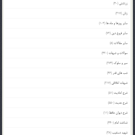
زرتشتی
(40)
زنان
(317)
سایر روزها و ماه ها
(103)
سایر فروع دین
(72)
سایر مقالات
(5)
سوالات و شبهات
(420)
سیر و سلوک
(274)
شب های قدر
(46)
شبهات اخلاقی
(217)
شرح احادیث
(51)
شرح حدیث
(550)
شرح دیوان حافظ
(11)
شناخت امام
(440)
شهید دستغیب
(38)