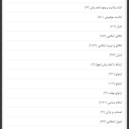
اثبات ولایت و وجود امام زمان
(73)
احادیث موضوعی
(550)
اخبار
(717)
اخلاق اسلامی
(956)
اخلاق و تربیت اسلامی
(2,836)
ادیان
(474)
ارتباط با امام زمان (عج)
(14)
ازدواج
(371)
ازدواج
(117)
ازدواج موقت
(32)
اسلام شناسی
(2,661)
اصحاب و یاران
(37)
اصول اعتقادی
(777)