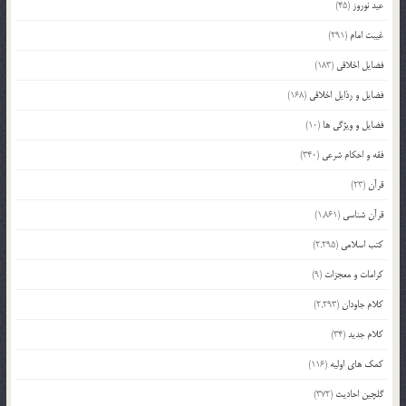
عید نوروز
(45)
غیبت امام
(291)
فضایل اخلاقی
(183)
فضایل و رذایل اخلاقی
(168)
فضایل و ویژگی ها
(10)
فقه و احکام شرعی
(340)
قرآن
(23)
قرآن شناسی
(1,861)
کتب اسلامی
(2,295)
کرامات و معجزات
(9)
کلام جاودان
(2,293)
کلام جدید
(34)
کمک های اولیه
(116)
گلچین احادیث
(372)