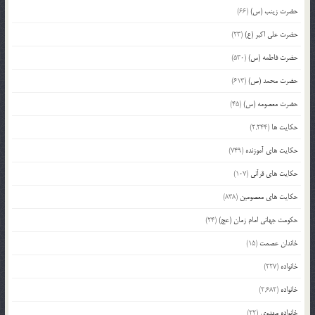
حضرت زینب (س)
(66)
حضرت علی اکبر (ع)
(23)
حضرت فاطمه (س)
(530)
حضرت محمد (ص)
(613)
حضرت معصومه (س)
(45)
حکایت ها
(2,244)
حکایت های آموزنده
(749)
حکایت های قرآنی
(107)
حکایت های معصومین
(838)
حکومت جهانی امام زمان (عج)
(24)
خاندان عصمت
(15)
خانواده
(227)
خانواده
(2,682)
خانواده مهدوی
(22)