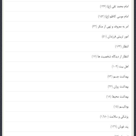
امام محمد تقی (ع)
(146)
امام موسی کاظم (ع)
(152)
امر به معروف و نهی از منکر
(63)
امور تربیتی فرزندان
(51)
انتظار
(164)
انتظار از دیدگاه شخصیت ها
(17)
اهل بیت
(104)
بهداشت جسم
(73)
بهداشت روان
(26)
بهداشت محیط
(18)
بودائیسم
(15)
پزشکی و سلامت
(1,980)
پند خوبان
(129)