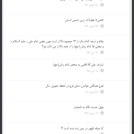
28 اسفند 93
«نفس» خطرناک ترین دشمن انسان
26 اسفند 93
مقام و درجه كدام يك از 14 معصوم بالاتر است چون بعضي امام علي ـ عليه السلام ـ
و بعضي ها امام زمان (عج) را از همه بالاتر مي دانند چرا؟
12 دی 94
تشرف علي آقا قاضي به محضر امام زمان(عج)
15 دی 95
طرح همگانی خواندن دعای فرج در لحظه تحویل سال
27 اسفند 03
چهل حدیث نگاه به نامحرم
13 خرداد 94
آیا جرقه ظهور در یمن زده شده است ؟!