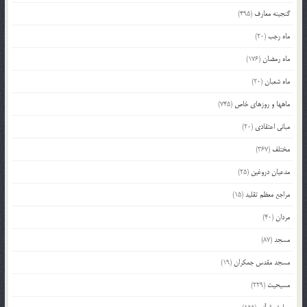
گنجینه معارف
(495)
ماه رجب
(20)
ماه رمضان
(176)
ماه شعبان
(20)
ماهها و روزهای خاص
(745)
مبانی اعتقادی
(20)
مختلف
(367)
مدعیان دروغین
(25)
مراجع معظم تقلید
(15)
مردان
(40)
مسجد
(87)
مسجد مقدس جمکران
(19)
مسیحیت
(229)