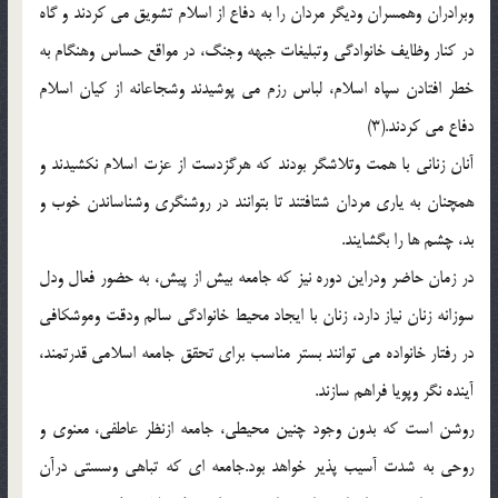
وبرادران وهمسران وديگر مردان را به دفاع از اسلام تشويق مي کردند و گاه
در کنار وظايف خانوادگي وتبليغات جبهه وجنگ، در مواقع حساس وهنگام به
خطر افتادن سپاه اسلام، لباس رزم مي پوشيدند وشجاعانه از کيان اسلام
دفاع مي کردند.(3)
آنان زناني با همت وتلاشگر بودند که هرگزدست از عزت اسلام نکشيدند و
همچنان به ياري مردان شتافتند تا بتوانند در روشنگري وشناساندن خوب و
بد، چشم ها را بگشايند.
در زمان حاضر ودراين دوره نيز که جامعه بيش از پيش، به حضور فعال ودل
سوزانه زنان نياز دارد، زنان با ايجاد محيط خانوادگي سالم ودقت وموشکافي
در رفتار خانواده مي توانند بستر مناسب براي تحقق جامعه اسلامي قدرتمند،
آينده نگر وپويا فراهم سازند.
روشن است که بدون وجود چنين محيطي، جامعه ازنظر عاطفي، معنوي و
روحي به شدت آسيب پذير خواهد بود.جامعه اي که تباهي وسستي درآن