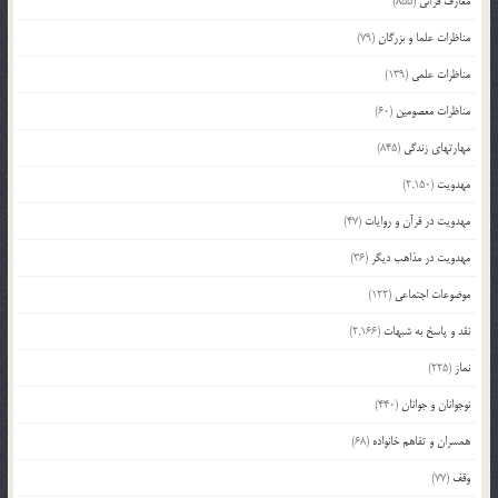
معارف قرآنی
(855)
مناظرات علما و بزرگان
(79)
مناظرات علمی
(139)
مناظرات معصومین
(60)
مهارتهای زندگی
(845)
مهدویت
(2,150)
مهدویت در قرآن و روایات
(47)
مهدویت در مذاهب دیگر
(36)
موضوعات اجتماعی
(122)
نقد و پاسخ به شبهات
(2,166)
نماز
(225)
نوجوانان و جوانان
(440)
همسران و تفاهم خانواده
(68)
وقف
(77)