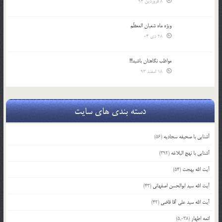
8 فروردین 94
ویژه ماه شعبان المعظّم
28 دی 04
مواظب نگاهتان باشید!!!
18 اسفند 93
دسته بندی های سایت
آشنایی با صحیفه سجادیه
(56)
آشنایی با نهج البلاغه
(392)
آیت الله بهجت
(54)
آیت الله سید ابوالحسن اصفهانی
(43)
آیت الله سید علی آقا قاضی
(42)
ائمه اطهار
(5,038)