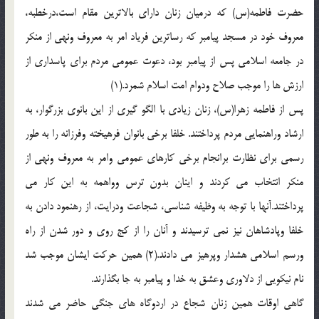
حضرت فاطمه(س) که درميان زنان داراي بالاترين مقام است،درخطبه،
معروف خود در مسجد پيامبر که رساترين فرياد امر به معروف ونهي از منکر
در جامعه اسلامي پس از پيامبر بود، دعوت عمومي مردم براي پاسداري از
ارزش ها را موجب صلاح ودوام امت اسلام شمرد.(1)
پس از فاطمه زهرا(س)، زنان زيادي با الگو گيري از اين بانوي بزرگوار، به
ارشاد وراهنمايي مردم پرداختند. خلفا برخي بانوان فرهيخته وفرزانه را به طور
رسمي براي نظارت برانجام برخي کارهاي عمومي وامر به معروف ونهي از
منکر انتخاب مي کردند و اينان بدون ترس وواهمه به اين کار مي
پرداختند.آنها با توجه به وظيفه شناسي، شجاعت ودرايت، از رهنمود دادن به
خلفا وپادشاهان نيز نمي ترسيدند و آنان را از کج روي و دور شدن از راه
ورسم اسلامي هشدار وپرهيز مي دادند.(2) همين حرکت ايشان موجب شد
نام نيکويي از دلاوري وعشق به خدا و پيامبر به جا بگذارند.
گاهي اوقات همين زنان شجاع در اردوگاه هاي جنگي حاضر مي شدند