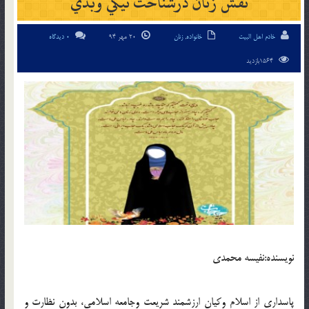
نقش زنان درشناخت نيکي وبدي
خادم اهل البیت
خانواده
,
زنان
20 مهر 94
0 دیدگاه
1564بازدید
نويسنده:نفيسه محمدي
پاسداري از اسلام وکيان ارزشمند شريعت وجامعه اسلامي، بدون نظارت و