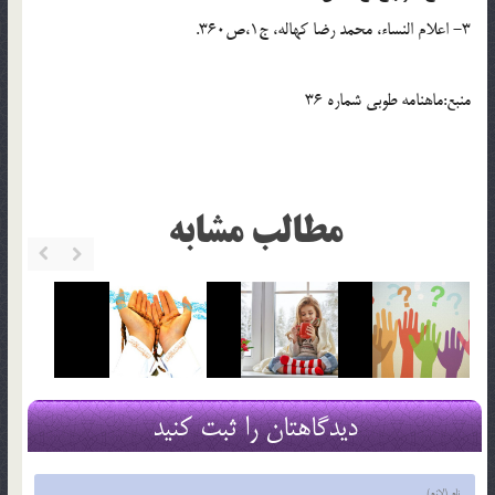
3- اعلام النساء، محمد رضا کهاله، ج1،ص360.
منبع:ماهنامه طوبي شماره 36
مطالب مشابه
دیدگاهتان را ثبت کنید