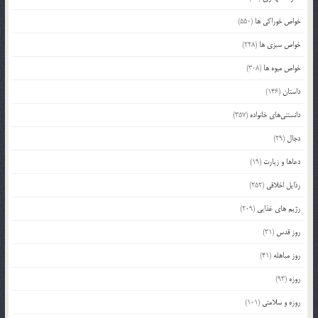
خواص خوراکی ها
(550)
خواص سبزی ها
(228)
خواص میوه ها
(308)
داستان
(146)
دانستنی‌های خانواده
(357)
دجال
(29)
دعاها و زیارت
(19)
رذایل اخلاقی
(252)
رژیم های غذایی
(209)
روز قدس
(31)
روز مباهله
(41)
روزه
(93)
روزه و سلامتی
(101)